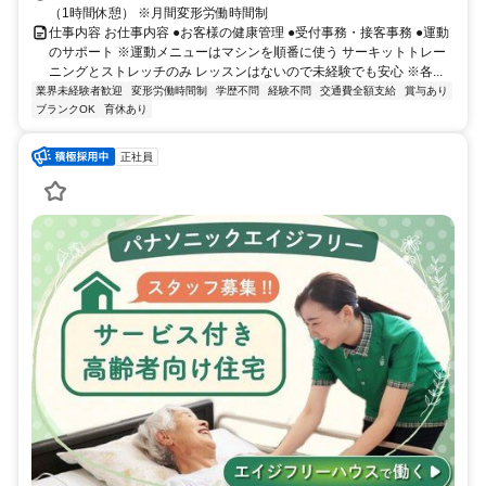
（1時間休憩） ※月間変形労働時間制
仕事内容 お仕事内容 ●お客様の健康管理 ●受付事務・接客事務 ●運動
のサポート ※運動メニューはマシンを順番に使う サーキットトレー
ニングとストレッチのみ レッスンはないので未経験でも安心 ※各...
業界未経験者歓迎
変形労働時間制
学歴不問
経験不問
交通費全額支給
賞与あり
ブランクOK
育休あり
正社員