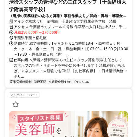
清掃スタッフの管理などの主任スタッフ【千葉経済大
学附属高等学校】
《清掃の実務経験のある方募集》事務作業あり／昇給・賞与・退職金あ
り／清掃経験を活かしてキャリアUP
アイング株式会社 清掃部 千葉経済大学附属高等学校 清掃
アクセス 千葉都市モノレール２号線 作草部出入口1徒歩約5分、千葉
都市モノレール２号線 天台出入口1徒歩約12分、ＪＲ総武本線 西千
月給250,000円～270,000円
葉北口徒歩約12分
千葉県千葉市稲毛区
勤務時間 総労働時間：1ヶ月あたり173時間18分 ・勤務曜日：月・
火・水・木・金・土・日・祝 ・勤務時間： [1] 07:00～16:00 [2] 10:30
～19:30 ・最低勤務日数（週）...
仕事内容 ＼新着／清掃現場での主任スタッフ募集 現場主任として、
スタッフの管理・サポートを中心にお任せします！ 清掃経験があれ
ば、マネジメント未経験でもOK◎ 【お仕事内容】 ・日常清掃業務 ・
ポリ...
変形労働時間制
学歴不問
交通費全額支給
ブランクOK
アルバイト・パート