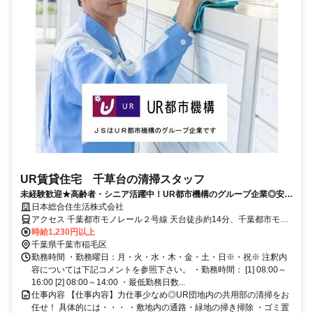
UR賃貸住宅 千草台の清掃スタッフ
未経験歓迎★高齢者・シニア活躍中！UR都市機構のグループ企業◎安
定・安心！【西千葉駅・千葉駅よりバスもしくは千葉都市モノレール
日本総合住生活株式会社
「天台駅」から徒歩】
アクセス 千葉都市モノレール２号線 天台徒歩約14分、千葉都市モノ
レール２号線 穴川（千葉県）出入口4徒歩約15分、千葉都市モノレー
時給1,230円以上
ル２号線 作草部出入口2徒歩約16分 JR総武線「西千葉」駅 バス9分
千葉県千葉市稲毛区
徒歩1分,JR総武線「千葉」駅 バス11分 徒歩１分
勤務時間 ・勤務曜日：月・火・水・木・金・土・日※・祝※ 注釈内
容については下記コメントを参照下さい。 ・勤務時間： [1] 08:00～
16:00 [2] 08:00～14:00 ・最低勤務日数...
仕事内容 【仕事内容】力仕事少なめ◎UR団地内の共用部の清掃をお
任せ！ 具体的には・・・ ・敷地内の通路・緑地の掃き掃除 ・ゴミ置