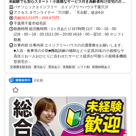
未経験でも安心スタート！小規模なサービス付き高齢者向け住宅の介護
職個人のペースに寄り添った研修で独り立ちまでサポートいたします。
パナソニックエイジフリー エイジフリーハウス千葉穴川
経験者も大歓迎です。まずはお気軽にご見学ください。
アクセス タウンライナー「穴川駅」「天台駅」徒歩6分
月給263,510円～269,670円
千葉県千葉市稲毛区
勤務時間 総労働時間：1ヶ月あたり167時間 (1)7：00～16：00
(2)9：00～18：00 (3)11:00～20:00 (4)16：00～翌10：00 ※シフト
勤務
仕事内容 仕事内容 エイジフリーハウスの介護業務をお願いします。
■入浴・食事等の介助■機能訓練の補助など☆定員20名の小規模なサ
高住☆お一人おひとりに合わせたサービス提供が可能☆小規模多機能
型居宅介...
交通費全額支給
賞与あり
育休あり
長期歓迎
シフト制
長期休暇あり
正社員