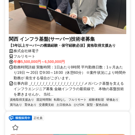
関西 インフラ基盤(サーバー)技術者募集
【3年以上サーバーの構築経験・保守経験必須】資格取得支援あり
株式会社林電子
フルリモート
年俸5,500,000円～6,500,000円
勤務時間詳細 実働時間：1日あたり8時間 平均勤務日数：1ヶ月あた
り19日 〜 20日 ⏰9:00～18:00（休憩60分） ※案件状況により時間外
勤務が 発生する場合がございます。
仕事内容 _/_/_/_/_/_/_/_/_/_/_/_/_/_/_/_/_/_/ メガバンク基盤を支える
インフラエンジニア募集 金融インフラの最前線で、 本物の基盤技術
を磨きませんか。 当社...
資格取得支援あり
固定時間制
転勤なし
フルリモート
経験者歓迎
研修あり
賞与あり
育休あり
交通費支給
土日祝休み
ひげOK
髪型・髪色自由
正社員