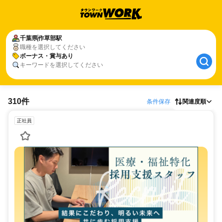
千葉県
作草部駅
職種を選択してください
ボーナス・賞与あり
キーワードを選択してください
310件
条件保存
関連度順
正社員