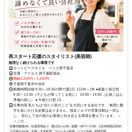
再スタート応援のスタイリスト(美容師)
無理なく続けられる環境です
カットビースタイル ペリエ西千葉店
交通・アクセス 西千葉駅直結
時給1,200円～1,300円
千葉県千葉市中央区
勤務時間詳細 9:30～19:30の間で週1日･1日4h～OK ●家庭と両立型
9:30～13:30（子どもが帰ってくる前に） 10:00～14:00（お昼ごはん
準備の前に） ● 午後だけ型 13...
仕事内容 私たちは“当たり前のこと”を大切にする会社です。 無理に数
字を追いかける必要はありません。指名ノルマや営業活動は一切な
し。 安心して目の前のお客様と向き合える環境を整えています。 ＜
＜この...
扶養内勤務OK
社員登用あり
週1日からOK
副業・WワークOK
1日4時間以内OK
土日祝のみOK
主婦・主夫歓迎
フリーター歓迎
シフト自由
学歴不問