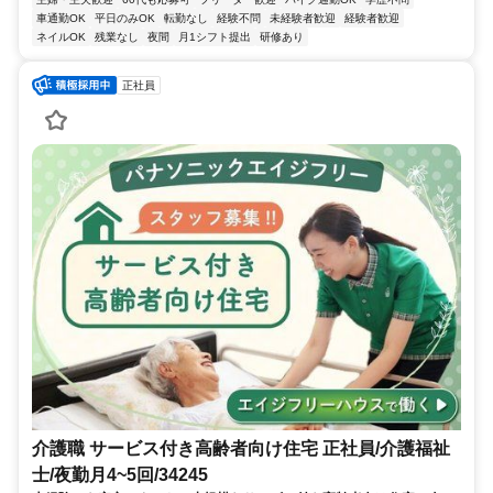
車通勤OK
平日のみOK
転勤なし
経験不問
未経験者歓迎
経験者歓迎
ネイルOK
残業なし
夜間
月1シフト提出
研修あり
正社員
介護職 サービス付き高齢者向け住宅 正社員/介護福祉
士/夜勤月4~5回/34245