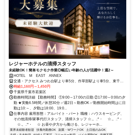
レジャーホテルの清掃スタッフ
未経験OK！簡単モクモク作業◎幅広い年齢の人が活躍中！週2～
HOTEL M EAST ANNEX
交通・アクセス みつわ台駅より車5分、作草部駅より車5分、東千葉
駅より車9分
時給1,160円～1,450円
千葉県千葉市若葉区
勤務時間詳細 【勤務時間】 ①9:00～17:00の日勤 ②17:00～0:00の夕
勤 ★実働6.5時間／休憩30分 ✅週2日～勤務OK ✅勤務開始時間はに日
勤は10:～、夕勤は18:00、19:0...
仕事内容 雇用形態：アルバイト・パート 職種：ハウスキーピング、
その他清掃/家事代行スタッフ、清掃スタッフ ☆.。.:*・ ゚☆.。.:*・
゚☆.。.:*・ ゚☆ お昼や夕方から働ける、レジャーホ...
業界未経験者歓迎
扶養内勤務OK
副業・WワークOK
土日祝のみOK
主婦・主夫歓迎
60代も応募可
フリーター歓迎
バイク通勤OK
学歴不問