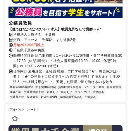
公務員教員
【他ではなかなかないレア求人】教員免許なしで講師へ☆*
学校法人大原学園 千葉校
交通・アクセス 「千葉駅」より徒歩2分
月給203,200円以上
千葉県千葉市中央区
勤務時間詳細 総労働時間：1ヶ月あたり176時間 ・専門学校教員 8:30
～17:30（休憩1時間） ・社会人講座講師 10:00～19:00（休憩1時
間）or 13:00～22:00（休憩1...
仕事内容 雇用形態：正社員 職種：専門学校教員 *★＼ 教員免許は不
要！ ／★* 公務員を目指す学生への 授業を担当して頂きます！ 学校
法人での社員採用なので、 安定した環境で長く働けるのも魅力...
業界未経験者歓迎
変形労働時間制
資格取得支援あり
フリーター歓迎
職場見学可
経験不問
交通費全額支給
研修あり
賞与あり
ブランクOK
育休あり
交通費支給
長期歓迎
駅近5分以内
資格取得手当あり
社割あり
アルバイト・パート