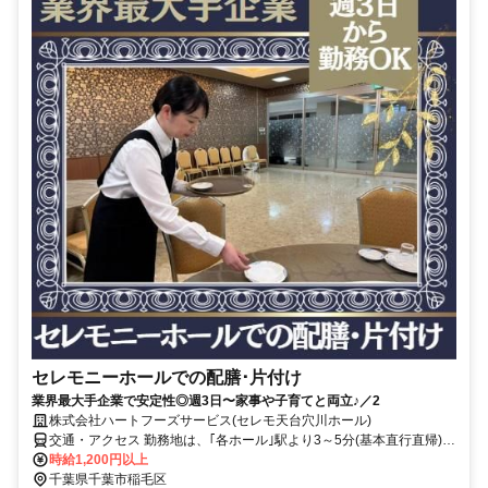
セレモニーホールでの配膳･片付け
業界最大手企業で安定性◎週3日〜家事や子育てと両立♪／2
株式会社ハートフーズサービス(セレモ天台穴川ホール)
交通・アクセス 勤務地は、｢各ホール｣駅より3～5分(基本直行直帰)の
駅近現場多数
時給1,200円以上
千葉県千葉市稲毛区