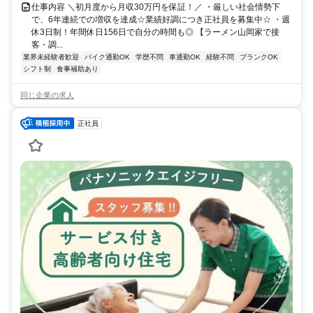
仕事内容 ＼初月度から月収30万円を保証！／ ・厳しい社会情勢下
で、6年連続での増収を達成☆業績好調につき正社員を募集中☆ ・週
休3日制！年間休日156日で自分の時間も◎ 【ラーメン山岡家で接
客・調...
業界未経験者歓迎
バイク通勤OK
学歴不問
車通勤OK
経験不問
ブランクOK
シフト制
食事補助あり
同じ企業の求人
正社員