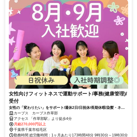
女性向けフィットネスで運動サポート/事務(健康管理)/
受付
女性の「変わりたい」をサポート/週休2日/日祝休/長期休暇/染髪・ネイ
ルOK※規定内
カーブス カーブス作草部
アクセス 「作草部駅」より徒歩4分
月給270,000円以上
千葉県千葉市稲毛区
勤務時間 総労働時間：1ヶ月あたり173時間48分 9時30分～19時30分