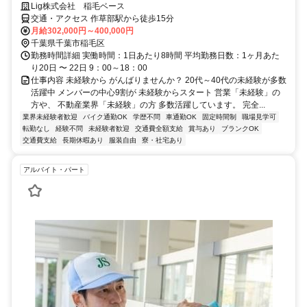
Lig株式会社 稲毛ベース
交通・アクセス 作草部駅から徒歩15分
月給302,000円～400,000円
千葉県千葉市稲毛区
勤務時間詳細 実働時間：1日あたり8時間 平均勤務日数：1ヶ月あた
り20日 〜 22日 9：00～18：00
仕事内容 未経験から がんばりませんか？ 20代～40代の未経験が多数
活躍中 メンバーの中心9割が 未経験からスタート 営業「未経験」の
方や、 不動産業界「未経験」の方 多数活躍しています。 完全...
業界未経験者歓迎
バイク通勤OK
学歴不問
車通勤OK
固定時間制
職場見学可
転勤なし
経験不問
未経験者歓迎
交通費全額支給
賞与あり
ブランクOK
交通費支給
長期休暇あり
服装自由
寮・社宅あり
アルバイト・パート