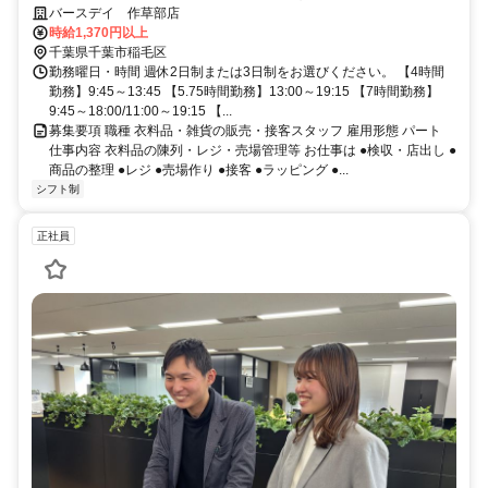
ス良く楽しく活躍できるお店です◎
バースデイ 作草部店
時給1,370円以上
千葉県千葉市稲毛区
勤務曜日・時間 週休2日制または3日制をお選びください。 【4時間
勤務】9:45～13:45 【5.75時間勤務】13:00～19:15 【7時間勤務】
9:45～18:00/11:00～19:15 【...
募集要項 職種 衣料品・雑貨の販売・接客スタッフ 雇用形態 パート
仕事内容 衣料品の陳列・レジ・売場管理等 お仕事は ●検収・店出し ●
商品の整理 ●レジ ●売場作り ●接客 ●ラッピング ●...
シフト制
正社員