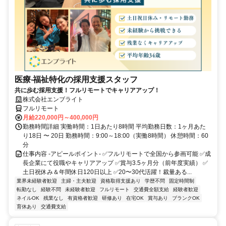
医療‧福祉特化の採用支援スタッフ
共に歩む採用支援！フルリモートでキャリアアップ！
株式会社エンブライト
フルリモート
月給220,000円～400,000円
勤務時間詳細 実働時間：1日あたり8時間 平均勤務日数：1ヶ月あた
り18日 〜 20日 勤務時間：9:00～18:00（実働8時間） 休憩時間：60
分
仕事内容 -アピールポイント- ✅フルリモートで全国から参画可能 ✅成
長企業にて役職やキャリアアップ ✅賞与3.5ヶ月分（前年度実績） ✅
土日祝休み＆年間休日120日以上 ✅20〜30代活躍！裁量ある...
業界未経験者歓迎
主婦・主夫歓迎
資格取得支援あり
学歴不問
固定時間制
転勤なし
経験不問
未経験者歓迎
フルリモート
交通費全額支給
経験者歓迎
ネイルOK
残業なし
有資格者歓迎
研修あり
在宅OK
賞与あり
ブランクOK
育休あり
交通費支給