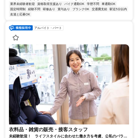
業界未経験者歓迎
資格取得支援あり
バイク通勤OK
学歴不問
車通勤OK
固定時間制
経験不問
研修あり
賞与あり
ブランクOK
交通費支給
駅近5分以内
友達と応募OK
アルバイト・パート
衣料品・雑貨の販売・接客スタッフ
未経験歓迎！ ライフスタイルに合わせた働き方を考慮、公私のバラン