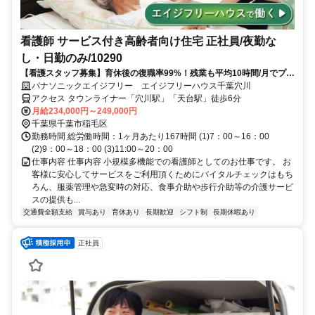
看護師 サービス付き高齢者向け住宅 正社員/夜勤な
し・日勤のみ/10290
【看護スタッフ募集】育休後の復職率99%！残業も平均10時間/月でプラ
イベートとの両立も可能です産休育休制度・介護休暇・時間制正社員制
パナソニックエイジフリー エイジフリーハウス千葉穴川
度など、ライフステージが変わっても働き続けることのできる環境が整
アクセス タウンライナー「穴川駅」「天台駅」徒歩6分
っています！
月給234,000円～249,000円
千葉県千葉市稲毛区
勤務時間 総労働時間：1ヶ月あたり167時間 (1)7：00～16：00
(2)9：00～18：00 (3)11:00～20：00
仕事内容 仕事内容 小規模多機能での看護師としてのお仕事です。 お
客様に安心してサービスをご利用頂くためにバイタルチェックはもち
ろん、服薬管理や急変時の対応、食事介助や歩行介助等の介護サービ
スの提供も...
交通費全額支給
賞与あり
育休あり
長期歓迎
シフト制
長期休暇あり
正社員