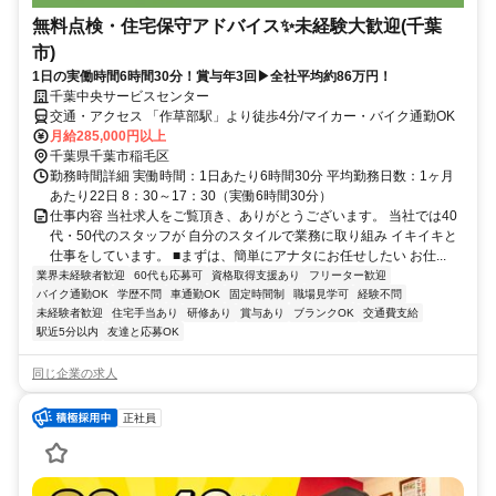
無料点検・住宅保守アドバイス✨未経験大歓迎(千葉
市)
1日の実働時間6時間30分！賞与年3回▶全社平均約86万円！
千葉中央サービスセンター
交通・アクセス 「作草部駅」より徒歩4分/マイカー・バイク通勤OK
月給285,000円以上
千葉県千葉市稲毛区
勤務時間詳細 実働時間：1日あたり6時間30分 平均勤務日数：1ヶ月
あたり22日 8：30～17：30（実働6時間30分）
仕事内容 当社求人をご覧頂き、ありがとうございます。 当社では40
代・50代のスタッフが 自分のスタイルで業務に取り組み イキイキと
仕事をしています。 ■まずは、簡単にアナタにお任せしたい お仕...
業界未経験者歓迎
60代も応募可
資格取得支援あり
フリーター歓迎
バイク通勤OK
学歴不問
車通勤OK
固定時間制
職場見学可
経験不問
未経験者歓迎
住宅手当あり
研修あり
賞与あり
ブランクOK
交通費支給
駅近5分以内
友達と応募OK
同じ企業の求人
正社員