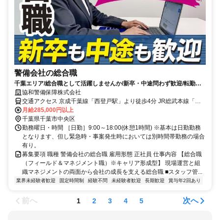
警備会社の総合職
千葉エリア/総合職として活躍しませんか/新卒・中途問わず歓迎/転勤な
し/未経験から管理職候補を育成
協和警備保障株式会社
交通アクセス 京成千葉線「西登戸駅」より徒歩4分 JR総武本線「西
千葉駅」より徒歩6分 京成千葉線「新千葉駅」より徒歩10分
月給285,000円以上
千葉県千葉市中央区
勤務曜日・時間 ［日勤］9:00～18:00(休憩1時間) ※基本は日勤勤務
となります、但し緊急時・事案発生時においては別時間帯勤務の場合
有り。
募集要項 職種 警備会社の総合職 雇用形態 正社員 仕事内容 【総合職
（フィールド＆マネジメント職）※キャリア形成型】 現場運営と組
織マネジメントの両面から会社の成長を支える総合職 ■スタッフ管...
業界未経験者歓迎
固定時間制
経験不問
未経験者歓迎
長期歓迎
賞与年2回あり
前へ
次へ
1
2
3
4
5