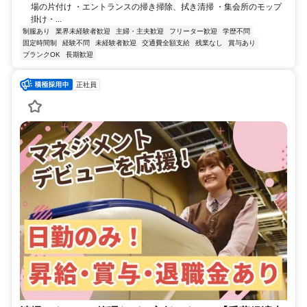
場の片付け ・エントランスの掃き掃除、拭き清掃 ・集会所のモップ
掛け・...
制服あり
業界未経験者歓迎
主婦・主夫歓迎
フリーター歓迎
学歴不問
固定時間制
経験不問
未経験者歓迎
交通費全額支給
残業なし
賞与あり
ブランクOK
長期歓迎
正社員