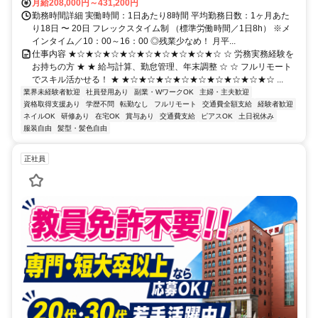
月給208,000円～431,200円
勤務時間詳細 実働時間：1日あたり8時間 平均勤務日数：1ヶ月あた
り18日 〜 20日 フレックスタイム制 （標準労働時間／1日8h） ※メ
インタイム／10：00～16：00 ◎残業少なめ！ 月平...
仕事内容 ★☆★☆★☆★☆★☆★☆★☆★☆★☆ ☆ 労務実務経験を
お持ちの方 ★ ★ 給与計算、勤怠管理、年末調整 ☆ ☆ フルリモート
でスキル活かせる！ ★ ★☆★☆★☆★☆★☆★☆★☆★☆★☆ ...
業界未経験者歓迎
社員登用あり
副業・WワークOK
主婦・主夫歓迎
資格取得支援あり
学歴不問
転勤なし
フルリモート
交通費全額支給
経験者歓迎
ネイルOK
研修あり
在宅OK
賞与あり
交通費支給
ピアスOK
土日祝休み
服装自由
髪型・髪色自由
正社員