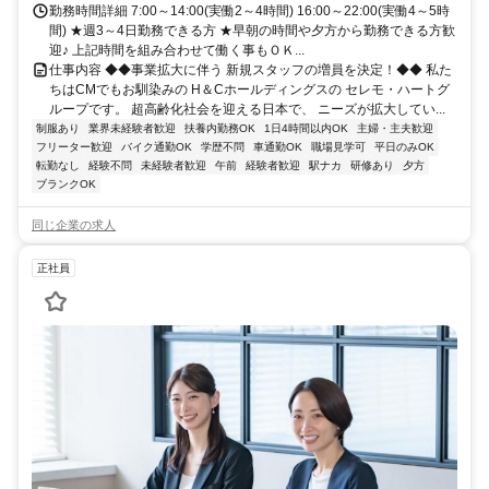
勤務時間詳細 7:00～14:00(実働2～4時間) 16:00～22:00(実働4～5時
間) ★週3～4日勤務できる方 ★早朝の時間や夕方から勤務できる方歓
迎♪ 上記時間を組み合わせて働く事もＯＫ...
仕事内容 ◆◆事業拡大に伴う 新規スタッフの増員を決定！◆◆ 私た
ちはCMでもお馴染みの H＆Cホールディングスの セレモ・ハートグ
ループです。 超高齢化社会を迎える日本で、 ニーズが拡大してい...
制服あり
業界未経験者歓迎
扶養内勤務OK
1日4時間以内OK
主婦・主夫歓迎
フリーター歓迎
バイク通勤OK
学歴不問
車通勤OK
職場見学可
平日のみOK
転勤なし
経験不問
未経験者歓迎
午前
経験者歓迎
駅ナカ
研修あり
夕方
ブランクOK
同じ企業の求人
正社員