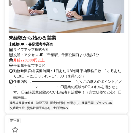
未経験から始める営業
未経験OK・書類選考率高め
ライフアップ株式会社
交通・アクセス JR「千葉駅」千葉公園口より徒歩7分
月給220,000円以上
千葉県千葉市中央区
勤務時間詳細 実働時間：1日あたり8時間 平均勤務日数：1ヶ月あた
り19日 〜 21日 8：45～17：30（休憩45分）
仕事内容 ╭━━━━━━━━━━━╮ ＼＼この求人のポイント／／
╰━━━━━ｖ━━━━━╯ ❐営業の経験やPCスキルを活かせま
す。 ❐保険営業経験のない転職者も活躍中！（充実研修で安心） ❐
転居転...
業界未経験者歓迎
学歴不問
固定時間制
転勤なし
経験不問
ブランクOK
交通費支給
資格取得手当あり
土日祝休み
正社員