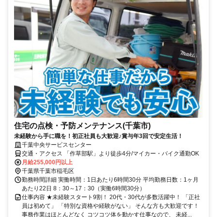
住宅の点検・予防メンテナンス(千葉市)
未経験から手に職を！初正社員も大歓迎♪賞与年3回で安定生活！
千葉中央サービスセンター
交通・アクセス 「作草部駅」より徒歩4分/マイカー・バイク通勤OK
月給255,000円以上
千葉県千葉市稲毛区
勤務時間詳細 実働時間：1日あたり6時間30分 平均勤務日数：1ヶ月
あたり22日 8：30～17：30（実働6時間30分）
仕事内容 ★未経験スタート9割！ 20代・30代が多数活躍中！ 「正社
員は初めて」 「特別な資格や経験がない」 そんな方も大歓迎です！
事務作業はほとんどなく コツコツ体を動かす仕事なので、 未経...