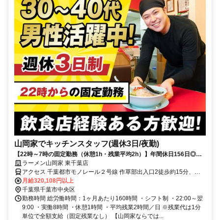
山岡家でキッチンスタッフ(週休3日/夜勤)
【22時～7時の固定勤務（休憩1h・残業平均2h）】年間休日156日◎初
月から月収32万円！
ラーメン山岡家 東千葉店
アクセス 千葉都市モノレール２号線 作草部出入口2徒歩約15分、Ｊ
Ｒ総武本線 東千葉北口徒歩約18分、千葉都市モノレール２号線 千葉
月給320,108円以上
公園出入口1徒歩約19分
千葉県千葉市中央区
勤務時間 総労働時間：1ヶ月あたり160時間 ・シフト制 ・22:00～翌
9:00 ・実働8時間 ・休憩1時間 ・平均残業2時間／日 ※残業代は1分
単位で全額支給（固定残業なし） 【山岡家ならでは...