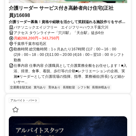
介護リーダー サービス付き高齢者向け住宅(正社
員)/16698
介護リーダー募集！資格や経験を活かして笑顔溢れる施設作りをサポー
トください！研修制度も充実！キャリアアップを応援します。
パナソニックエイジフリー エイジフリーハウス千葉穴川
アクセス タウンライナー「穴川駅」「天台駅」徒歩6分
月給288,200円～343,750円
千葉県千葉市稲毛区
勤務時間 総労働時間：1ヶ月あたり167時間 (1)7：00～16：00
(2)9：00～18：00 (3)11:00～20:00 (4)16：00～翌10：00 ※シフト
勤務
仕事内容 仕事内容 介護職員として介護業務全般をお任せします！■入
浴、排泄、食事、着脱、歩行等の介助■レクリエーションの企画、実
施■リーダーとして介護現場の指揮、指導、業務補佐(所長) など細か
いサー...
交通費全額支給
賞与あり
育休あり
長期歓迎
シフト制
長期休暇あり
アルバイト・パート