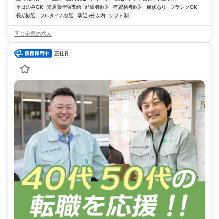
平日のみOK
交通費全額支給
経験者歓迎
有資格者歓迎
研修あり
ブランクOK
長期歓迎
フルタイム歓迎
駅近5分以内
シフト制
同じ企業の求人
正社員