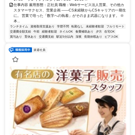
仕事内容 雇用形態：正社員 職種：Webサービス法人営業、その他カ
スタマーサクセス、営業企画 ――CS未経験からCSキャリアの一期生
に。 営業で培った「数字への執着」がそのまま武器になります。 ※
本...
ランチタイム
資格取得支援あり
学歴不問
転勤なし
未経験者歓迎
フルリモート
交通費全額支給
午前
経験者歓迎
ネイルOK
食費補助あり
夕方
在宅OK
賞与あり
育休あり
交通費支給
駅近5分以内
深夜
長期休暇あり
ピアスOK
派遣社員