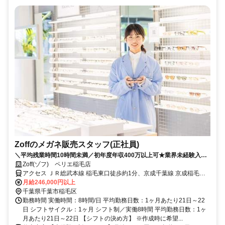
Zoffのメガネ販売スタッフ(正社員)
＼平均残業時間10時間未満／初年度年収400万以上可★業界未経験入社
90%★充実したOJTあり★面接2回で内定まで1カ月以内★2026年8月・
Zoff(ゾフ) ペリエ稲毛店
9月入社歓迎
アクセス ＪＲ総武本線 稲毛東口徒歩約1分、京成千葉線 京成稲毛徒
歩約9分、京成千葉線 みどり台徒歩約23分 JR「稲毛」駅西口改札出
月給246,000円以上
てすぐ
千葉県千葉市稲毛区
勤務時間 実働時間：8時間/日 平均勤務日数：1ヶ月あたり21日～22
日 シフトサイクル：1ヶ月 シフト制／実働8時間 平均勤務日数：1ヶ
月あたり21日～22日 【シフトの決め方】 ※作成時に希望...