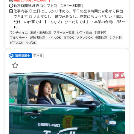
時給1,400円～2,000円
勤務時間詳細 自由シフト制（1日4〜8時間）
仕事内容 ◎ 土日はしっかり休める。平日の空き時間に自宅から稼働
できます ◎ ノルマなし・飛び込みなし。副業にちょうどいい「電話
だけ」の仕事です 【こんな方にぴったりです】 ・本業の合間に月5〜
10...
ランチタイム
主婦・主夫歓迎
フリーター歓迎
シフト自由
学歴不問
フルリモート
経験者歓迎
ネイルOK
在宅OK
ブランクOK
長期歓迎
シフト制
ピアスOK
ひげOK
正社員