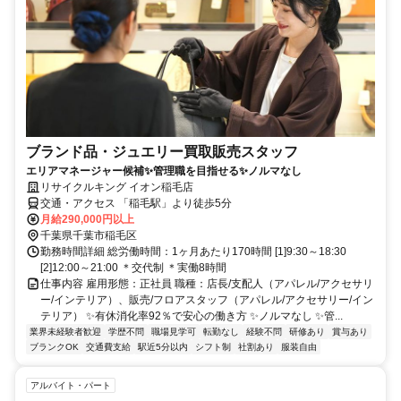
ブランド品・ジュエリー買取販売スタッフ
エリアマネージャー候補✨管理職を目指せる✨ノルマなし
リサイクルキング イオン稲毛店
交通・アクセス 「稲毛駅」より徒歩5分
月給290,000円以上
千葉県千葉市稲毛区
勤務時間詳細 総労働時間：1ヶ月あたり170時間 [1]9:30～18:30
[2]12:00～21:00 ＊交代制 ＊実働8時間
仕事内容 雇用形態：正社員 職種：店長/支配人（アパレル/アクセサリ
ー/インテリア）、販売/フロアスタッフ（アパレル/アクセサリー/イン
テリア） ✨有休消化率92％で安心の働き方 ✨ノルマなし ✨管...
業界未経験者歓迎
学歴不問
職場見学可
転勤なし
経験不問
研修あり
賞与あり
ブランクOK
交通費支給
駅近5分以内
シフト制
社割あり
服装自由
アルバイト・パート