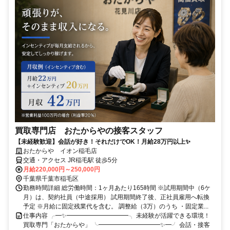
買取専門店 おたからやの接客スタッフ
【未経験歓迎】会話が好き！それだけでOK！月給28万円以上✨
おたからや イオン稲毛店
交通・アクセス JR稲毛駅 徒歩5分
月給220,000円～250,000円
千葉県千葉市稲毛区
勤務時間詳細 総労働時間：1ヶ月あたり165時間 ※試用期間中（6ケ
月）は、契約社員（中途採用） 試用期間終了後、正社員雇用へ転換
予定 ※月給に固定残業代を含む。 調整給（3万）のうち ・固定業...
仕事内容 ╭━✨━━━━━━━━━━╮ 未経験が活躍できる環境！
買取専門「おたからや」 ╰━━━━━━━━━━✨━╯ 会話・接客