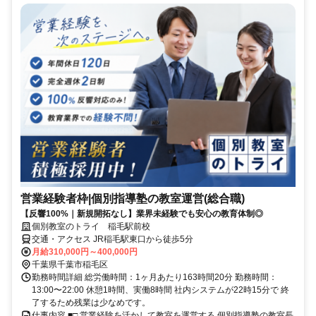
営業経験者枠|個別指導塾の教室運営(総合職)
【反響100%｜新規開拓なし】業界未経験でも安心の教育体制◎
個別教室のトライ 稲毛駅前校
交通・アクセス JR稲毛駅東口から徒歩5分
月給310,000円～400,000円
千葉県千葉市稲毛区
勤務時間詳細 総労働時間：1ヶ月あたり163時間20分 勤務時間：
13:00〜22:00 休憩1時間、実働8時間 社内システムが22時15分で 終
了するため残業は少なめです。
仕事内容 ■□ 営業経験を活かして教室を運営する 個別指導塾の教室長