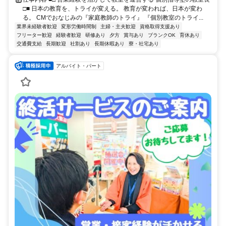
□■ 日本の教育を、トライが変える。 教育が変われば、日本が変わ
る。 CMでおなじみの『家庭教師のトライ』 『個別教室のトライ...
業界未経験者歓迎
変形労働時間制
主婦・主夫歓迎
資格取得支援あり
フリーター歓迎
経験者歓迎
研修あり
夕方
賞与あり
ブランクOK
育休あり
交通費支給
長期歓迎
社割あり
長期休暇あり
寮・社宅あり
アルバイト・パート