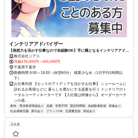
インテリアアドバイザー
【発想力を活かす仕事なので未経験OK】手に職となるインテリアアドバ
イザー
株式会社ジアス
月給235,000円～445,000円
千葉県千葉市
勤務時間 9:00～18:00（休憩60分） 残業少なめ（1日平均1時間以
下）
お仕事内容 【センスやアイディアを活かすお仕事】 ショールームに
訪れるお客様などに 暮らしを豊かにする提案を行う インテリアのト
ータルコーディネーターです 【入社後は研修から】 オーダーカーテ
ンの基...
産休・育休取得実績あり
急募
学歴不問
固定時間制
未経験者歓迎
研修あり
社会保険完備
賞与あり
ブランクOK
交通費支給
昇給あり
正社員