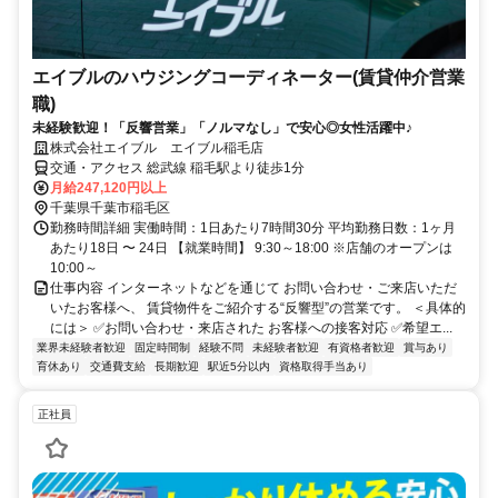
エイブルのハウジングコーディネーター(賃貸仲介営業
職)
未経験歓迎！「反響営業」「ノルマなし」で安心◎女性活躍中♪
株式会社エイブル エイブル稲毛店
交通・アクセス 総武線 稲毛駅より徒歩1分
月給247,120円以上
千葉県千葉市稲毛区
勤務時間詳細 実働時間：1日あたり7時間30分 平均勤務日数：1ヶ月
あたり18日 〜 24日 【就業時間】 9:30～18:00 ※店舗のオープンは
10:00～
仕事内容 インターネットなどを通じて お問い合わせ・ご来店いただ
いたお客様へ、 賃貸物件をご紹介する“反響型”の営業です。 ＜具体的
には＞ ✅お問い合わせ・来店された お客様への接客対応 ✅希望エ...
業界未経験者歓迎
固定時間制
経験不問
未経験者歓迎
有資格者歓迎
賞与あり
育休あり
交通費支給
長期歓迎
駅近5分以内
資格取得手当あり
正社員