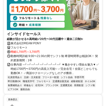
インサイドセールス
経験が活かせる✨高時給✅20代〜30代活躍中！週休二日制✨
株式会社DREAM PONY
フルリモート
時給1,700円～3,700円
勤務時間詳細 9:00〜21:00の間でシフト制 希望時間帯は相談OK！ 契
約更新期間：1年
仕事内容 ─┘─┘─┘─┘─┘─┘─┘─┘─┘ ▼働きやすい理由＆魅力▼ ✅
時給1700円〜3700円の高収入可能✨ ✅完全在宅！全国どこからでも
勤務OK！ ✅商談やクロージングなしのアポ獲得...
社員登用あり
主婦・主夫歓迎
フリーター歓迎
シフト自由
学歴不問
即日勤務OK
職場見学可
フルリモート
交通費全額支給
経験者歓迎
ネイルOK
食費補助あり
研修あり
在宅OK
ブランクOK
交通費支給
長期歓迎
シフト制
ピアスOK
服装自由
業務委託