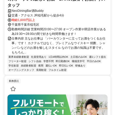
タッフ
NeoDiningBar酒Buddy
交通・アクセス JR稲毛駅から徒歩4分
時給1,600円以上
千葉県千葉市稲毛区
勤務時間詳細 営業時間20:00〜27:00 オープン作業や閉店作業がある
為19:30〜28:00の間で好きな時間帯働けます！
仕事内容 主なお仕事は 「バーカウンターに立ってお酒をつくるお仕
事」です！ カクテルではなく、プレミアムなウイスキー 焼酎、シャ
ンパンなどのお酒を愉しむスタイル なのでお酒の知識は不要です。
もちろん...
業界未経験者歓迎
社員登用あり
1日4時間以内OK
土日祝のみOK
週1シフト提出
フリーター歓迎
シフト自由
学歴不問
即日勤務OK
職場見学可
平日のみOK
学生歓迎
未経験者歓迎
夜間
週払いOK
即日払いOK
研修あり
オープニングスタッフ
長期歓迎
フルタイム歓迎
業務委託