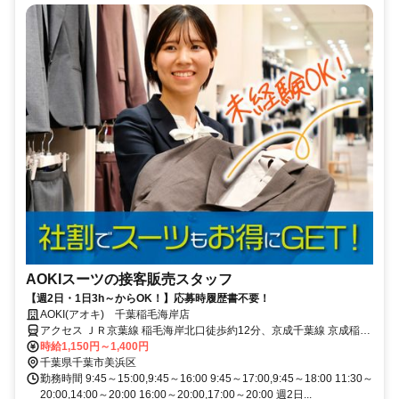
AOKIスーツの接客販売スタッフ
【週2日・1日3h～からOK！】応募時履歴書不要！
AOKI(アオキ) 千葉稲毛海岸店
アクセス ＪＲ京葉線 稲毛海岸北口徒歩約12分、京成千葉線 京成稲毛
徒歩約15分、ＪＲ総武本線 稲毛西口徒歩約18分 JR京葉線「稲毛海岸
時給1,150円～1,400円
駅」より徒歩11分
千葉県千葉市美浜区
勤務時間 9:45～15:00,9:45～16:00 9:45～17:00,9:45～18:00 11:30～
20:00,14:00～20:00 16:00～20:00,17:00～20:00 週2日...