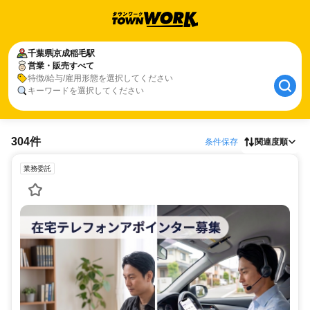
千葉県
京成稲毛駅
営業・販売すべて
特徴/給与/雇用形態を選択してください
キーワードを選択してください
304件
条件保存
関連度順
業務委託