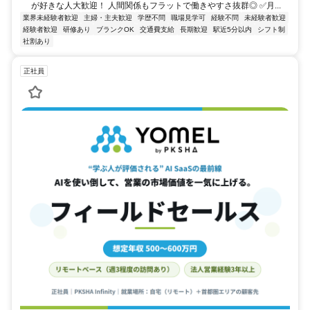
が好きな人大歓迎！ 人間関係もフラットで働きやすさ抜群◎ ✅月...
業界未経験者歓迎
主婦・主夫歓迎
学歴不問
職場見学可
経験不問
未経験者歓迎
経験者歓迎
研修あり
ブランクOK
交通費支給
長期歓迎
駅近5分以内
シフト制
社割あり
正社員