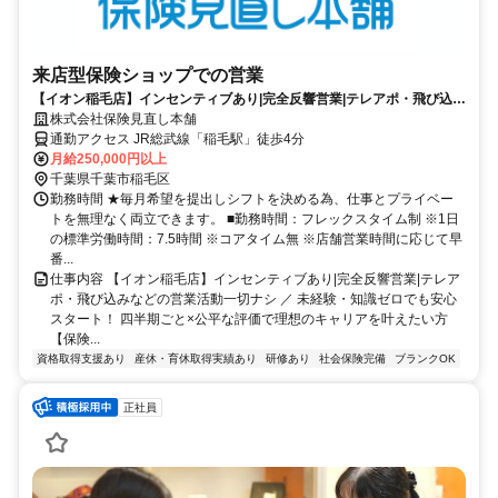
来店型保険ショップでの営業
【イオン稲毛店】インセンティブあり|完全反響営業|テレアポ・飛び込み
などの営業活動一切ナシ
株式会社保険見直し本舗
通勤アクセス JR総武線「稲毛駅」徒歩4分
月給250,000円以上
千葉県千葉市稲毛区
勤務時間 ★毎月希望を提出しシフトを決める為、仕事とプライベー
トを無理なく両立できます。 ■勤務時間：フレックスタイム制 ※1日
の標準労働時間：7.5時間 ※コアタイム無 ※店舗営業時間に応じて早
番...
仕事内容 【イオン稲毛店】インセンティブあり|完全反響営業|テレア
ポ・飛び込みなどの営業活動一切ナシ ／ 未経験・知識ゼロでも安心
スタート！ 四半期ごと×公平な評価で理想のキャリアを叶えたい方
【保険...
資格取得支援あり
産休・育休取得実績あり
研修あり
社会保険完備
ブランクOK
正社員