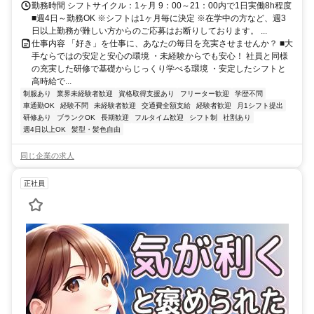
勤務時間 シフトサイクル：1ヶ月 9：00～21：00内で1日実働8h程度
■週4日～勤務OK ※シフトは1ヶ月毎に決定 ※在学中の方など、週3
日以上勤務が難しい方からのご応募はお断りしております。 ...
仕事内容 「好き」を仕事に、あなたの毎日を充実させませんか？ ■大
手ならではの安定と安心の環境 ・未経験からでも安心！ 社員と同様
の充実した研修で基礎からじっくり学べる環境 ・安定したシフトと
高時給で...
制服あり
業界未経験者歓迎
資格取得支援あり
フリーター歓迎
学歴不問
車通勤OK
経験不問
未経験者歓迎
交通費全額支給
経験者歓迎
月1シフト提出
研修あり
ブランクOK
長期歓迎
フルタイム歓迎
シフト制
社割あり
週4日以上OK
髪型・髪色自由
同じ企業の求人
正社員