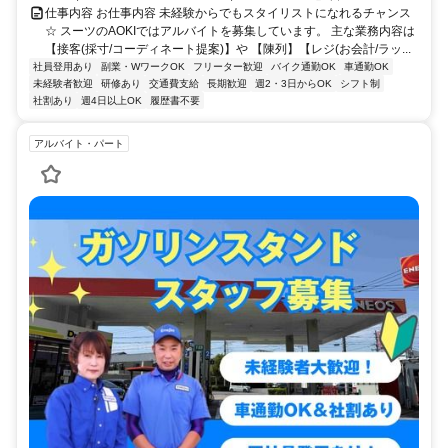
仕事内容 お仕事内容 未経験からでもスタイリストになれるチャンス
☆ スーツのAOKIではアルバイトを募集しています。 主な業務内容は
【接客(採寸/コーディネート提案)】や 【陳列】【レジ(お会計/ラッ...
社員登用あり
副業・WワークOK
フリーター歓迎
バイク通勤OK
車通勤OK
未経験者歓迎
研修あり
交通費支給
長期歓迎
週2・3日からOK
シフト制
社割あり
週4日以上OK
履歴書不要
アルバイト・パート