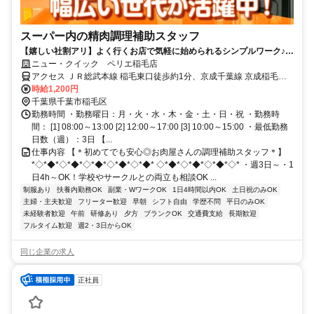
スーパー内の精肉調理補助スタッフ
【嬉しい社割アリ】よく行くお店で気軽に始められるシンプルワーク♪初
めてのアルバイトにピッタリ＜履歴書不要＞
ニュー・クイック ペリエ稲毛店
アクセス ＪＲ総武本線 稲毛東口徒歩約1分、京成千葉線 京成稲毛徒
歩約9分、京成千葉線 みどり台徒歩約23分 中央・総武各駅停車「稲
時給1,200円
毛駅」徒歩1分、京成千葉線「京成稲毛駅」徒歩10分、千葉都市モノ
千葉県千葉市稲毛区
レール「穴川駅」バス10分
勤務時間 ・勤務曜日：月・火・水・木・金・土・日・祝 ・勤務時
間： [1] 08:00～13:00 [2] 12:00～17:00 [3] 10:00～15:00 ・最低勤務
日数（週）：3日 【...
仕事内容 【＊初めてでも安心◎お肉屋さんの調理補助スタッフ＊】
*◇*◆*◇*◆*◇*◆*◇*◆*◇*◆* ◇*◆*◇*◆*◇*◆*◇* ・週3日～・1
日4h～OK！学校やサークルとの両立も相談OK ...
制服あり
扶養内勤務OK
副業・WワークOK
1日4時間以内OK
土日祝のみOK
主婦・主夫歓迎
フリーター歓迎
早朝
シフト自由
学歴不問
平日のみOK
未経験者歓迎
午前
研修あり
夕方
ブランクOK
交通費支給
長期歓迎
フルタイム歓迎
週2・3日からOK
同じ企業の求人
正社員