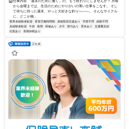
仕事内容 「週末のために働く」の、もう終わりにしませんか？ 月曜
から金曜までは、生活のためにやりがいの薄い仕事をこなす。 そし
て待ちに待った週末、やっと大好きな釣りへ——。 そんなサイクル
に、どこか物...
業界未経験者歓迎
変形労働時間制
資格取得支援あり
学歴不問
経験不問
未経験者歓迎
午前
夜間
研修あり
夕方
賞与あり
育休あり
交通費支給
社割あり
長期休暇あり
正社員