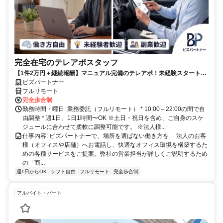
完全在宅のテレアポスタッフ
【1件2万円＋継続報酬】マニュアル完備のテレアポ！未経験スタートの
副業スタッフ活躍中／丁寧なフォロー体制あり
ビズパートナー
フルリモート
完全歩合制
勤務時間・曜日: 業務委託（フルリモート） * 10:00～22:00の間で自
由調整 * 週1日、1日1時間〜OK ※土日・祝日を含め、ご自身のスケ
ジュールに合わせて柔軟に調整可能です。 ※法人様...
仕事内容: ビズパートナーで、場所を選ばない働き方を 法人のお客
様（オフィスや店舗）へお電話し、快適なオフィス環境を構築するた
めの各種サービスをご提案。弊社の営業担当が詳しくご説明するため
の「商...
週1日からOK
シフト自由
フルリモート
完全歩合制
アルバイト・パート