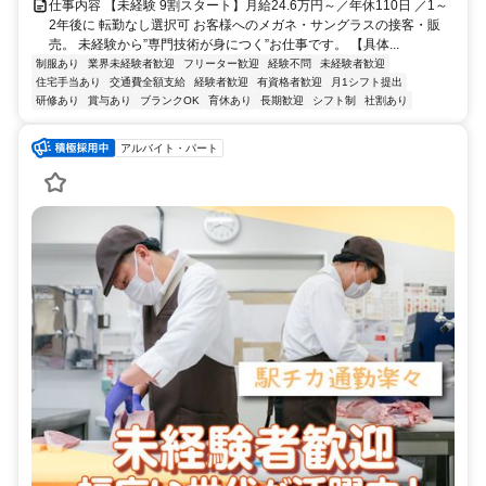
仕事内容 【未経験 9割スタート】月給24.6万円～／年休110日 ／1～
2年後に 転勤なし選択可 お客様へのメガネ・サングラスの接客・販
売。 未経験から”専門技術が身につく”お仕事です。 【具体...
制服あり
業界未経験者歓迎
フリーター歓迎
経験不問
未経験者歓迎
住宅手当あり
交通費全額支給
経験者歓迎
有資格者歓迎
月1シフト提出
研修あり
賞与あり
ブランクOK
育休あり
長期歓迎
シフト制
社割あり
アルバイト・パート