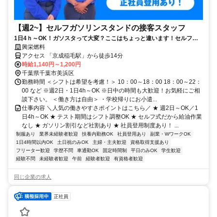
【週2~】セルフガソリンスタンドの接客スタッフ
1日4ｈ～OK！ガソスタって大変？ここはちょっと違います！セルフだ
から室内からの見守り業務がメイン！
興栄燃料
アクセス 「京成稲毛駅」から徒歩14分
時給1,140円～1,200円
千葉県千葉市美浜区
勤務時間 ＜シフトは希望を考慮！＞ 10：00～18：00 18：00～22：
00 など ※週2日・1日4h～OK ※日中の時間も大歓迎！お気軽にご相
談下さい。 ＜働き方は自由＞ ・学校帰りにお小遣...
仕事内容 ＼人気の働きやすさポイントはこちら／ ★ 週2日～OK／1
日4h～OK ★ テスト期間はシフト調整OK ★ セルフ式だから給油作業
なし ★ ガソリン割引など社割あり ★ 社員登用制度あり！ ...
制服あり
業界未経験者歓迎
扶養内勤務OK
社員登用あり
副業・WワークOK
1日4時間以内OK
土日祝のみOK
主婦・主夫歓迎
資格取得支援あり
フリーター歓迎
学歴不問
車通勤OK
固定時間制
平日のみOK
学生歓迎
経験不問
未経験者歓迎
午前
経験者歓迎
有資格者歓迎
同じ企業の求人
正社員