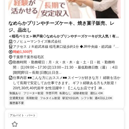
なめらかプリンやチーズケーキ、焼き菓子販売、レ
ジ、品出し
＜稲毛ペリエ＞神戸発◇なめらかプリンやチーズケーキが大人気！有名
店で洋菓子販売◇1500円◇実働時間内に着替え時間あり
ウノヒューマンライズ株式会社
アクセス ＪＲ総武本線 稲毛東口徒歩約1分 ◆JR中央線・総武線『稲
毛駅』徒歩3分
時給1,500円
千葉県千葉市稲毛区
勤務時間 ・勤務曜日：月・火・水・木・金・土・日・祝 ・勤務時
間： [1] 09:00～17:30 [2] 13:00～21:30 ・最低勤務日数（週）：4日
[期間]即日～長期 [日数]土日含...
仕事内容 ■■こんな方におススメ■■ スイーツが好きな方！ 経験を活か
して長期で安定してお仕事できます。 ギフト経験ある方も大歓迎！
20代.30代.40代前半 女性活躍中！ 【こんなお店です】 神...
制服あり
フリーター歓迎
学歴不問
転勤なし
経験者歓迎
週払いOK
交通費支給
長期歓迎
フルタイム歓迎
駅近5分以内
シフト制
週4日以上OK
履歴書不要
アルバイト・パート