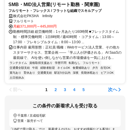
SMB・MID法人営業(リモート勤務・関東圏)
フルリモート・フレックス / フラットな組織でスキルアップ
株式会社PKSHA Infinity
フルリモート
月給371,000円～445,000円
勤務時間詳細 総労働時間：1ヶ月あたり160時間 ■フレックスタイム
制 ・標準労働時間：1日8時間 / 週40時間 ・コアタイム：13:00～
17:00 ・フレキシブルタイム：8:00～13:00 ...
仕事内容 雇用形態：正社員 職種：Webサービス法人営業、その他カ
スタマーサクセス、営業企画 ――「学ぶ人が評価される」 AI SaaSの
最前線で、 AIを使い倒しながら営業の市場価値を一気に上げる...
ランチタイム
資格取得支援あり
学歴不問
転勤なし
フルリモート
交通費全額支給
午前
経験者歓迎
ネイルOK
食費補助あり
夕方
在宅OK
賞与あり
育休あり
交通費支給
駅近5分以内
深夜
長期休暇あり
ピアスOK
土日祝休み
前へ
次へ
1
2
3
4
5
この条件の新着求人を受け取る
千葉県 / 京成稲毛駅
営業・販売すべて
「LINEで受け取る」では、新着求人のほか、おすすめ情報なども配信しま