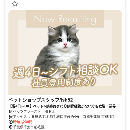
ペットショップスタッフ/tsh52
【週4日～OK】ペット&接客好きに◎飼育経験がない方も歓迎！業界大
手で正社員登用あり＊未経験スタートのスタッフ多数活躍中！
ペッツファースト 稲毛店
アクセス ＪＲ総武本線 稲毛東口徒歩約4分、京成千葉線 京成稲毛徒
歩約12分、京成千葉線 みどり台徒歩約23分
時給1,230円
千葉県千葉市稲毛区