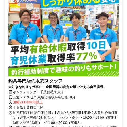
釣具専門店の販売スタッフ
大好きな釣りを仕事に。全国展開の安定企業で叶える自己実現。
キャスティング 千葉稲毛海岸店
交通・アクセス 京成稲毛駅から徒歩10分
月給211,000円以上
千葉県千葉市美浜区
勤務時間詳細 総労働時間：1週あたり40時間 1年単位の変形労働時間
制（週平均実働40時間以内） ＜シフト例＞ ・10:00～19:00（実働8
時間／休憩1時間） ・11:00～20:00（実働8...