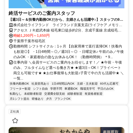
終活サービスのご案内スタッフ
【週3日～＆扶養内勤務OKだから、主婦さんも活躍中♪】スタッフの9割
が女性/子育てが落ち着いた方・社会復帰の方も大歓迎です◎/柔軟なシフ
株式会社ライフランド ライフランド京葉支店(ライフケア メモリイ
ト体制・しっかりとしたサポート体制充実で働きやすさもバツグン/フル
プレイス稲毛)
アクセス ＪＲ総武本線 稲毛東口徒歩約2分、京成千葉線 京成稲毛徒
タイム希望も大歓迎/マイカーでの直行直帰OK/営業・テレアポ・販売経
歩約7分
時給1,200円～1,650円
験者は即戦力/正社員登用実績もあり◎
千葉県千葉市稲毛区
勤務時間 シフトサイクル：1ヶ月 【自家用車で直行直帰OK！扶養内
も歓迎◎】 ・1日4時間～◎／週3日～◎ ・日曜定休♪ 午前のみ／午後
のみOK ・家庭都合の急なお休みもOK！ （勤務時間例） ＊9...
仕事内容 ＼会員サービスのご案内をお任せします！／ ★午前・午後
のみ、フルタイムなど選べる働き方★ ★週3日～OK！プライベート
両立も可能です★ ★お仕事復帰も大歓迎♪子育て中の方も活躍中★ ＼
一覧...
扶養内勤務OK
社員登用あり
1日4時間以内OK
主婦・主夫歓迎
60代も応募可
フリーター歓迎
シフト自由
学歴不問
車通勤OK
職場見学可
平日のみOK
転勤なし
未経験者歓迎
交通費全額支給
経験者歓迎
有資格者歓迎
月1シフト提出
研修あり
夕方
ブランクOK
正社員