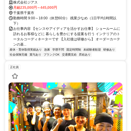
イザー
株式会社ジアス
月給235,000円～445,000円
千葉県千葉市
勤務時間 9:00～18:00（休憩60分） 残業少なめ（1日平均1時間以
下）
お仕事内容 【センスやアイディアを活かすお仕事】 ショールームに
訪れるお客様などに 暮らしを豊かにする提案を行う インテリアのト
ータルコーディネーターです 【入社後は研修から】 オーダーカーテ
ンの基...
産休・育休取得実績あり
急募
学歴不問
固定時間制
未経験者歓迎
研修あり
社会保険完備
賞与あり
ブランクOK
交通費支給
昇給あり
正社員