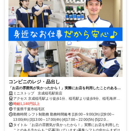
コンビニのレジ・品出し
「お店の雰囲気が良かったから！」実際にお店を利用したことのある方
からもご応募頂いています♪募集シフトの中からまずは好きな時間をお選
ミニストップ 京成稲毛駅前店
びください☆
アクセス 京成稲毛駅より徒歩1分、稲毛駅より徒歩9分、稲毛海岸駅
より徒歩19分 ★その他のアクセス可能駅/みどり台駅、新検見川駅 ★
時給1,140円以上
県道134号線沿い、稲毛郵便局そば
千葉県千葉市稲毛区
勤務時間 シフト制勤務 勤務時間備考 [1]6:00～9:00(3h) [2]9:00～
13:00(4h) [3]13:00～17:00(4h) [4]17:00～22:00(5h) [5]22:0...
タイトル 「お店の雰囲気が良かったから！」実際にお店を利用した
ことのある方からもご応募頂いています♪募集シフトの中からまずは