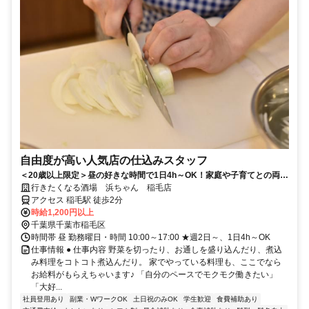
自由度が高い人気店の仕込みスタッフ
＜20歳以上限定＞昼の好きな時間で1日4h～OK！家庭や子育てとの両立
◎20代～30代活躍
行きたくなる酒場 浜ちゃん 稲毛店
アクセス 稲毛駅 徒歩2分
時給1,200円以上
千葉県千葉市稲毛区
時間帯 昼 勤務曜日・時間 10:00～17:00 ★週2日～、1日4h～OK
仕事情報 ● 仕事内容 野菜を切ったり、お通しを盛り込んだり、煮込
み料理をコトコト煮込んだり。 家でやっている料理も、ここでなら
お給料がもらえちゃいます♪ 「自分のペースでモクモク働きたい」
「大好...
社員登用あり
副業・WワークOK
土日祝のみOK
学生歓迎
食費補助あり