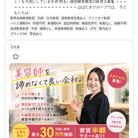
く！を大切にしています🌈 明るい個別療育教室の保育士募集 ＝＝＝
＝＝＝＝＝＝＝＝＝＝＝＝＝＝＝＝＝ はばたきグループでは、 子ど
もたちは...
業界未経験者歓迎
主婦・主夫歓迎
資格取得支援あり
フリーター歓迎
バイク通勤OK
学歴不問
車通勤OK
固定時間制
職場見学可
転勤なし
経験不問
未経験者歓迎
午前
残業なし
有資格者歓迎
研修あり
夕方
賞与あり
ブランクOK
育休あり
正社員