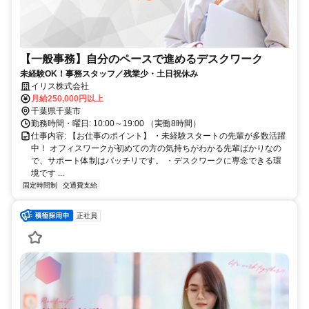
【一般事務】自分のペースで進めるデスクワーク
未経験OK！事務スタッフ／残業少・土日祝休み
イリス株式会社
月給250,000円以上
千葉県千葉市
勤務時間・曜日: 10:00～19:00 （実働8時間）
仕事内容: 【お仕事のポイント】 ・未経験スタートの先輩が多数活躍
中！ オフィスワークが初めての方の気持ちがわかる先輩ばかりなの
で、サポート体制はバッチリです。 ・デスクワークに専念できる環
境です ...
固定時間制
交通費支給
正社員