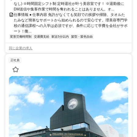
なし) ※時間固定シフト制 定時退社が叶う美容室です！ ※退勤後に
DM送信や集客作業で時間を奪われることはありません。オ...
仕事情報 ● 仕事内容 免許がなくても笑顔での挨拶や掃除、タオルた
たみなど簡単なサポートから始められるので安心です。理美容専門学
校の通信課程への入学は必須ですが、条件に応じて学費を会社がサポ
ート！働...
変形労働時間制
交通費支給
駅近5分以内
髪型・髪色自由
同じ企業の求人
正社員