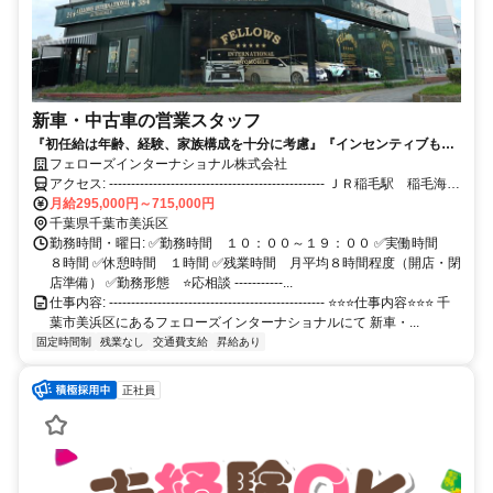
新車・中古車の営業スタッフ
『初任給は年齢、経験、家族構成を十分に考慮』『インセンティブもあ
り頑張りで年収１０００万円以上も可能！！』『完全週休２日＋有休で
フェローズインターナショナル株式会社
長期休暇も取得可能』
アクセス: ------------------------------------------------- ＪＲ稲毛駅 稲毛海岸
駅 より徒歩２０分 幕張・湾岸千葉・穴川ＩＣ より車で１５分 -----
月給295,000円～715,000円
--------------------------------------------
千葉県千葉市美浜区
勤務時間・曜日: ✅勤務時間 １０：００～１９：００ ✅実働時間
８時間 ✅休憩時間 １時間 ✅残業時間 月平均８時間程度（開店・閉
店準備） ✅勤務形態 ⭐応相談 -----------...
仕事内容: ------------------------------------------------- ⭐⭐⭐仕事内容⭐⭐⭐ 千
葉市美浜区にあるフェローズインターナショナルにて 新車・...
固定時間制
残業なし
交通費支給
昇給あり
正社員