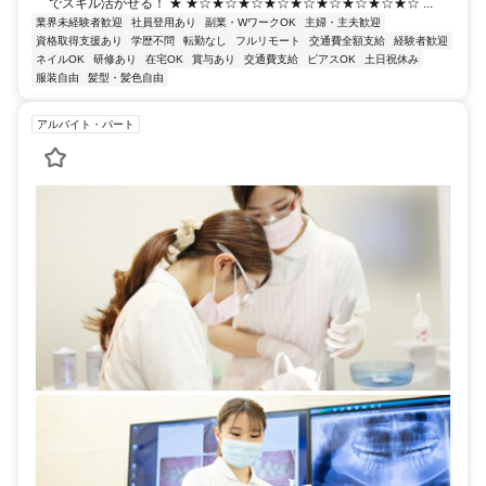
でスキル活かせる！ ★ ★☆★☆★☆★☆★☆★☆★☆★☆★☆ ...
業界未経験者歓迎
社員登用あり
副業・WワークOK
主婦・主夫歓迎
資格取得支援あり
学歴不問
転勤なし
フルリモート
交通費全額支給
経験者歓迎
ネイルOK
研修あり
在宅OK
賞与あり
交通費支給
ピアスOK
土日祝休み
服装自由
髪型・髪色自由
アルバイト・パート