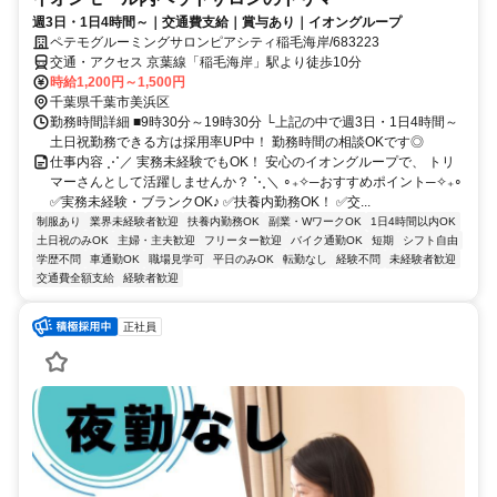
週3日・1日4時間～｜交通費支給｜賞与あり｜イオングループ
ペテモグルーミングサロンピアシティ稲毛海岸/683223
交通・アクセス 京葉線「稲毛海岸」駅より徒歩10分
時給1,200円～1,500円
千葉県千葉市美浜区
勤務時間詳細 ■9時30分～19時30分 └上記の中で週3日・1日4時間～
土日祝勤務できる方は採用率UP中！ 勤務時間の相談OKです◎
仕事内容 ⋰／ 実務未経験でもOK！ 安心のイオングループで、 トリ
マーさんとして活躍しませんか？ ⋱＼ ∘₊✧─おすすめポイント─✧₊∘
✅実務未経験・ブランクOK♪ ✅️扶養内勤務OK！ ✅️交...
制服あり
業界未経験者歓迎
扶養内勤務OK
副業・WワークOK
1日4時間以内OK
土日祝のみOK
主婦・主夫歓迎
フリーター歓迎
バイク通勤OK
短期
シフト自由
学歴不問
車通勤OK
職場見学可
平日のみOK
転勤なし
経験不問
未経験者歓迎
交通費全額支給
経験者歓迎
正社員