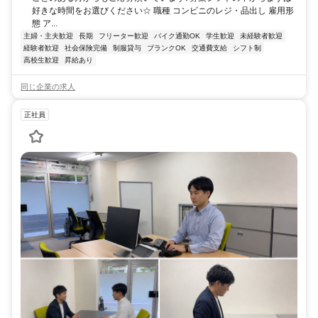
好きな時間をお選びください☆ 職種 コンビニのレジ・品出し 雇用形
態 ア...
主婦・主夫歓迎
長期
フリーター歓迎
バイク通勤OK
学生歓迎
未経験者歓迎
経験者歓迎
社会保険完備
制服貸与
ブランクOK
交通費支給
シフト制
高校生歓迎
昇給あり
同じ企業の求人
正社員