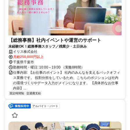
【総務事務】社内イベントや運営のサポート
未経験OK！総務事務スタッフ／残業少・土日休み
イリス株式会社
月給250,000円以上
千葉県千葉市
勤務時間・曜日: 10:00～19:00 （実働8時間）
仕事内容: 【お仕事のポイント】 社内のみんなを支えるバックオフィ
ス業務です。 役割分担をしているため、こちらのポジションは社内
の環境づくりやデータ入力がメインになります。 【具体的なお仕事
内容】...
固定時間制
交通費支給
アルバイト・パート