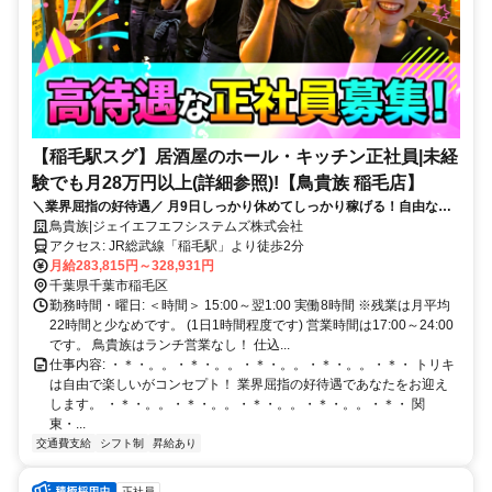
【稲毛駅スグ】居酒屋のホール・キッチン正社員|未経
験でも月28万円以上(詳細参照)!【鳥貴族 稲毛店】
＼業界屈指の好待遇／ 月9日しっかり休めてしっかり稼げる！自由な社
風で楽しく働ける！
鳥貴族|ジェイエフエフシステムズ株式会社
アクセス: JR総武線「稲毛駅」より徒歩2分
月給283,815円～328,931円
千葉県千葉市稲毛区
勤務時間・曜日: ＜時間＞ 15:00～翌1:00 実働8時間 ※残業は月平均
22時間と少なめです。 (1日1時間程度です) 営業時間は17:00～24:00
です。 鳥貴族はランチ営業なし！ 仕込...
仕事内容: ・＊・。。・＊・。。・＊・。。・＊・。。・＊・ トリキ
は自由で楽しいがコンセプト！ 業界屈指の好待遇であなたをお迎え
します。 ・＊・。。・＊・。。・＊・。。・＊・。。・＊・ 関
東・...
交通費支給
シフト制
昇給あり
正社員