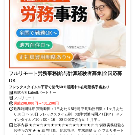
フルリモート労務事務|給与計算経験者募集|全国応募
OK
フレックスタイム✨子育て世代60％活躍中✨在宅勤務手当あり
株式会社kubellパートナー
フルリモート
月給208,000円～431,200円
勤務時間詳細 実働時間：1日あたり8時間 平均勤務日数：1ヶ月あた
り18日 〜 20日 フレックスタイム制 （標準労働時間／1日8h） ※メ
インタイム／10：00～16：00 ◎残業少なめ！ 月平...
仕事内容 ★☆★☆★☆★☆★☆★☆★☆★☆★☆ ☆ 労務実務経験を
お持ちの方 ★ ★ 給与計算、勤怠管理、年末調整 ☆ ☆ フルリモート