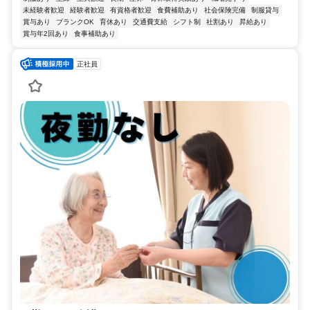
未経験者歓迎
経験者歓迎
有資格者歓迎
食費補助あり
社会保険完備
制服貸与
賞与あり
ブランクOK
育休あり
交通費支給
シフト制
社割あり
昇給あり
賞与年2回あり
食事補助あり
正社員