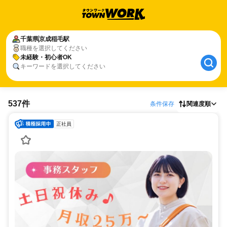
千葉県
京成稲毛駅
職種を選択してください
未経験・初心者OK
キーワードを選択してください
537件
条件保存
関連度順
正社員