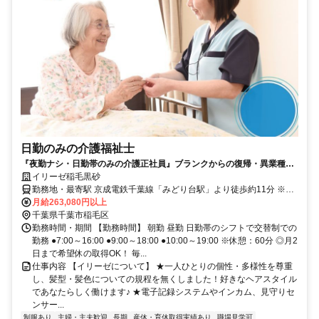
日勤のみの介護福祉士
『夜勤ナシ・日勤帯のみの介護正社員』ブランクからの復帰・異業種か
らの転職も大歓迎です！
イリーゼ稲毛黒砂
勤務地・最寄駅 京成電鉄千葉線「みどり台駅」より徒歩約11分 ※車
通勤OK
月給263,080円以上
千葉県千葉市稲毛区
勤務時間・期間 【勤務時間】 朝勤 昼勤 日勤帯のシフトで交替制での
勤務 ●7:00～16:00 ●9:00～18:00 ●10:00～19:00 ※休憩：60分 ◎月2
日まで希望休の取得OK！ 毎...
仕事内容 【イリーゼについて】 ★一人ひとりの個性・多様性を尊重
し、髪型・髪色についての規程を無くしました！好きなヘアスタイル
であなたらしく働けます♪ ★電子記録システムやインカム、見守りセ
ンサー...
制服あり
主婦・主夫歓迎
長期
産休・育休取得実績あり
職場見学可