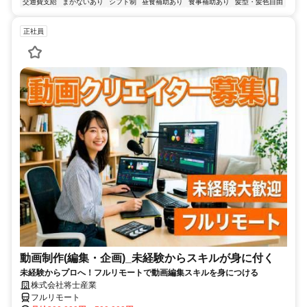
交通費支給
まかないあり
シフト制
昼食補助あり
食事補助あり
髪型・髪色自由
正社員
動画制作(編集・企画)_未経験からスキルが身に付く
未経験からプロへ！フルリモートで動画編集スキルを身につける
株式会社将士産業
フルリモート