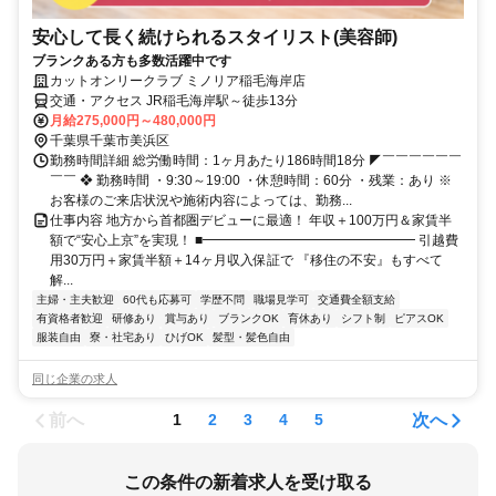
安心して長く続けられるスタイリスト(美容師)
ブランクある方も多数活躍中です
カットオンリークラブ ミノリア稲毛海岸店
交通・アクセス JR稲毛海岸駅～徒歩13分
月給275,000円～480,000円
千葉県千葉市美浜区
勤務時間詳細 総労働時間：1ヶ月あたり186時間18分 ◤￣￣￣￣￣￣
￣￣ ❖ 勤務時間 ・9:30～19:00 ・休憩時間：60分 ・残業：あり ※
お客様のご来店状況や施術内容によっては、勤務...
仕事内容 地方から首都圏デビューに最適！ 年収＋100万円＆家賃半
額で“安心上京”を実現！ ■━━━━━━━━━━━━━━━━ 引越費
用30万円＋家賃半額＋14ヶ月収入保証で 『移住の不安』もすべて
解...
主婦・主夫歓迎
60代も応募可
学歴不問
職場見学可
交通費全額支給
有資格者歓迎
研修あり
賞与あり
ブランクOK
育休あり
シフト制
ピアスOK
服装自由
寮・社宅あり
ひげOK
髪型・髪色自由
同じ企業の求人
前へ
次へ
1
2
3
4
5
この条件の新着求人を受け取る