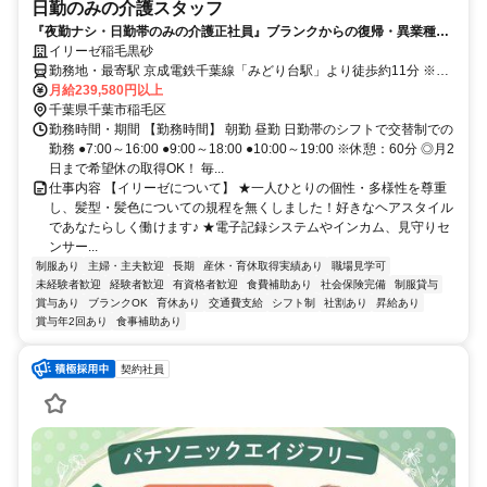
日勤のみの介護スタッフ
『夜勤ナシ・日勤帯のみの介護正社員』ブランクからの復帰・異業種か
らの転職も大歓迎です！
イリーゼ稲毛黒砂
勤務地・最寄駅 京成電鉄千葉線「みどり台駅」より徒歩約11分 ※車
通勤OK
月給239,580円以上
千葉県千葉市稲毛区
勤務時間・期間 【勤務時間】 朝勤 昼勤 日勤帯のシフトで交替制での
勤務 ●7:00～16:00 ●9:00～18:00 ●10:00～19:00 ※休憩：60分 ◎月2
日まで希望休の取得OK！ 毎...
仕事内容 【イリーゼについて】 ★一人ひとりの個性・多様性を尊重
し、髪型・髪色についての規程を無くしました！好きなヘアスタイル
であなたらしく働けます♪ ★電子記録システムやインカム、見守りセ
ンサー...
制服あり
主婦・主夫歓迎
長期
産休・育休取得実績あり
職場見学可
未経験者歓迎
経験者歓迎
有資格者歓迎
食費補助あり
社会保険完備
制服貸与
賞与あり
ブランクOK
育休あり
交通費支給
シフト制
社割あり
昇給あり
賞与年2回あり
食事補助あり
契約社員