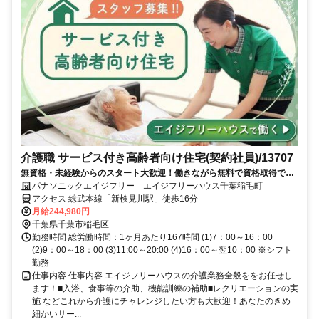
介護職 サービス付き高齢者向け住宅(契約社員)/13707
無資格・未経験からのスタート大歓迎！働きながら無料で資格取得でき
ます！正社員への登用制度もあります。充実した研修制度であなたのキ
パナソニックエイジフリー エイジフリーハウス千葉稲毛町
ャリアアップを応援します！
アクセス 総武本線「新検見川駅」徒歩16分
月給244,980円
千葉県千葉市稲毛区
勤務時間 総労働時間：1ヶ月あたり167時間 (1)7：00～16：00
(2)9：00～18：00 (3)11:00～20:00 (4)16：00～翌10：00 ※シフト
勤務
仕事内容 仕事内容 エイジフリーハウスの介護業務全般ををお任せし
ます！■入浴、食事等の介助、機能訓練の補助■レクリエーションの実
施 などこれから介護にチャレンジしたい方も大歓迎！あなたのきめ
細かいサー...