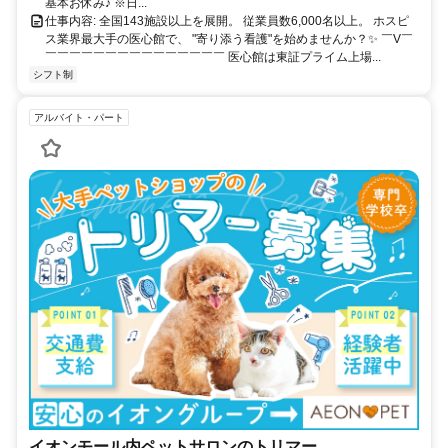
基本お休み♪ ※日...
仕事内容: 全国143施設以上を展開。 従業員数6,000名以上。 ホスピ
ス業界最大手の医心館で、 "寄り添う看護"を始めませんか？✨ ￣V￣
￣￣￣￣￣￣￣￣￣￣￣￣￣￣￣ 医心館は東証プライム上場...
シフト制
アルバイト・パート
イオンモール内ペットサロンのトリマー