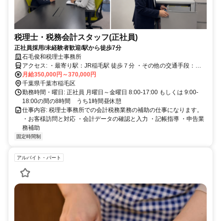
税理士・税務会計スタッフ(正社員)
正社員採用/未経験者歓迎/駅から徒歩7分
石毛俊和税理士事務所
アクセス: ・最寄り駅：JR稲毛駅 徒歩７分 ・その他の交通手段：自
動車通勤可（駐車場有）
月給350,000円～370,000円
千葉県千葉市稲毛区
勤務時間・曜日: 正社員 月曜日～金曜日 8:00-17:00 もしくは 9:00-
18:00の間の8時間 うち1時間昼休憩
仕事内容: 税理士事務所での会計税務業務の補助の仕事になります。
・お客様訪問と対応 ・会計データの確認と入力 ・記帳指導 ・申告業
務補助
固定時間制
アルバイト・パート