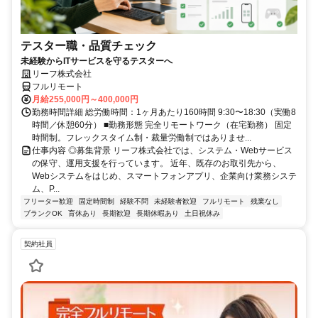
テスター職・品質チェック
未経験からITサービスを守るテスターへ
リーフ株式会社
フルリモート
月給255,000円～400,000円
勤務時間詳細 総労働時間：1ヶ月あたり160時間 9:30〜18:30（実働8
時間／休憩60分） ■勤務形態 完全リモートワーク（在宅勤務） 固定
時間制。フレックスタイム制・裁量労働制ではありませ...
仕事内容 ◎募集背景 リーフ株式会社では、システム・Webサービス
の保守、運用支援を行っています。 近年、既存のお取引先から、
Webシステムをはじめ、スマートフォンアプリ、企業向け業務システ
ム、P...
フリーター歓迎
固定時間制
経験不問
未経験者歓迎
フルリモート
残業なし
ブランクOK
育休あり
長期歓迎
長期休暇あり
土日祝休み
契約社員