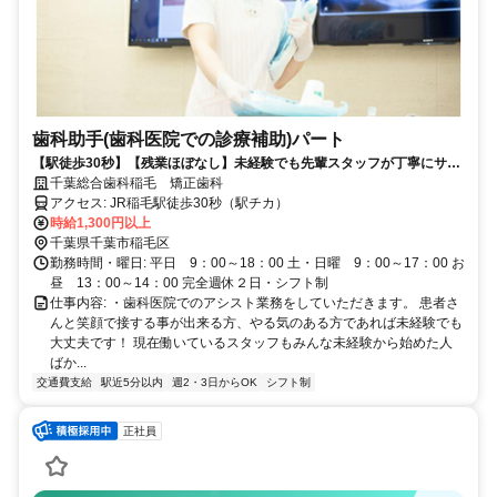
歯科助手(歯科医院での診療補助)パート
【駅徒歩30秒】【残業ほぼなし】未経験でも先輩スタッフが丁寧にサポ
ートします！
千葉総合歯科稲毛 矯正歯科
アクセス: JR稲毛駅徒歩30秒（駅チカ）
時給1,300円以上
千葉県千葉市稲毛区
勤務時間・曜日: 平日 9：00～18：00 土・日曜 9：00～17：00 お
昼 13：00～14：00 完全週休２日・シフト制
仕事内容: ・歯科医院でのアシスト業務をしていただきます。 患者さ
んと笑顔で接する事が出来る方、やる気のある方であれば未経験でも
大丈夫です！ 現在働いているスタッフもみんな未経験から始めた人
ばか...
交通費支給
駅近5分以内
週2・3日からOK
シフト制
正社員