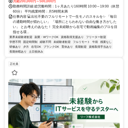
月給200,000円～500,000円
勤務時間詳細 総労働時間：1ヶ月あたり160時間 10:00～19:00（休憩
60分） 平均残業時間：月5時間未満
仕事内容 💻出社不要のフルリモートで一生モノのスキルを✨ 「毎日
の通勤時間が煩わしい」 「場所にとらわれない自由な働き方がした
い」 とお考えのあなた！ 完全未経験から在宅で動画編集のプロを目
指せる環...
業界未経験者歓迎
副業・WワークOK
資格取得支援あり
フリーター歓迎
学歴不問
固定時間制
経験不問
未経験者歓迎
フルリモート
午前
残業なし
研修あり
夕方
在宅OK
ブランクOK
育休あり
長期歓迎
資格取得手当あり
長期休暇あり
土日祝休み
正社員