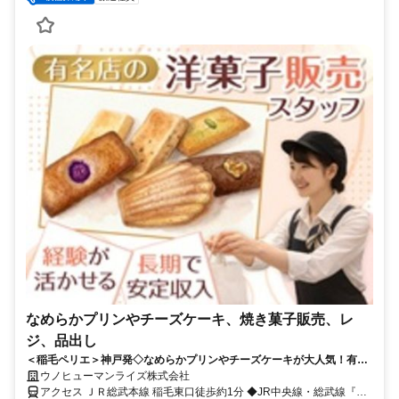
なめらかプリンやチーズケーキ、焼き菓子販売、レ
ジ、品出し
＜稲毛ペリエ＞神戸発◇なめらかプリンやチーズケーキが大人気！有名
店で洋菓子販売◇1500円◇実働時間内に着替え時間あり
ウノヒューマンライズ株式会社
アクセス ＪＲ総武本線 稲毛東口徒歩約1分 ◆JR中央線・総武線『稲