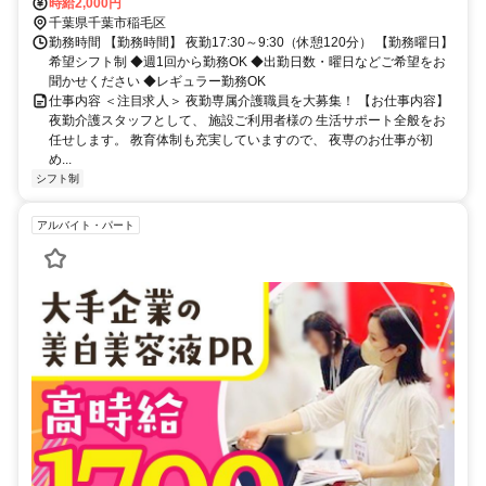
（JR総武線）-徒歩13分 ◆稲毛駅（JR総武線）-車6分
時給2,000円
千葉県千葉市稲毛区
勤務時間 【勤務時間】 夜勤17:30～9:30（休憩120分） 【勤務曜日】
希望シフト制 ◆週1回から勤務OK ◆出勤日数・曜日などご希望をお
聞かせください ◆レギュラー勤務OK
仕事内容 ＜注目求人＞ 夜勤専属介護職員を大募集！ 【お仕事内容】
夜勤介護スタッフとして、 施設ご利用者様の 生活サポート全般をお
任せします。 教育体制も充実していますので、 夜専のお仕事が初
め...
シフト制
アルバイト・パート