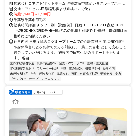
株式会社コネクト/ドットホーム(医療対応型障がい者グループホーム)
園生
交通・アクセス JR線稲毛駅より京成バスで8分
時給1,140円～1,400円
千葉県千葉市稲毛区
勤務時間詳細 ★シフト制 【勤務例】 日勤 9：00～18:00 夜勤 16:30
～翌9:30 ◆休憩60分 ◆日勤のみの勤務も可能です♪勤務可能時間は面
接時にご相談ください！
仕事内容 ＊重度障害者グループホームでの介護業務＊ 主に知的障害
や身体障害などをお持ちの方を対象に、 “第二の自宅”として安心して
過ごしていただけるよう、 施設内で日常生活のサポートを行いま
す。 各自...
業界未経験者歓迎
扶養内勤務OK
副業・WワークOK
主婦・主夫歓迎
資格取得支援あり
フリーター歓迎
早朝
車通勤OK
職場見学可
経験不問
未経験者歓迎
午前
経験者歓迎
残業なし
夜間
有資格者歓迎
研修あり
夕方
ブランクOK
オープニングスタッフ
アルバイト・パート