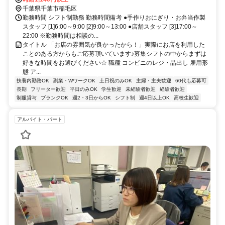
グ！セブンイレブン・ローソン・カレーハウスcoco壱番屋・ミスター
千葉県千葉市稲毛区
ドーナツ・マクドナルド近く
勤務時間 シフト制勤務 勤務時間備考 ●手作りおにぎり・お弁当作製
スタッフ [1]6:00～9:00 [2]9:00～13:00 ●店舗スタッフ [3]17:00～
22:00 ※勤務時間は相談の...
タイトル 「お店の雰囲気が良かったから！」実際にお店を利用した
ことのある方からもご応募頂いています♪募集シフトの中からまずは
好きな時間をお選びください☆ 職種 コンビニのレジ・品出し 雇用形
態 ア...
扶養内勤務OK
副業・WワークOK
土日祝のみOK
主婦・主夫歓迎
60代も応募可
長期
フリーター歓迎
平日のみOK
学生歓迎
未経験者歓迎
経験者歓迎
制服貸与
ブランクOK
週2・3日からOK
シフト制
週4日以上OK
高校生歓迎
アルバイト・パート