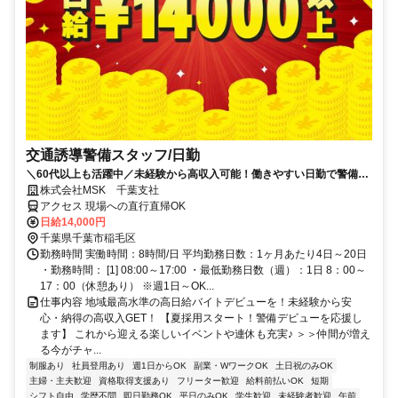
交通誘導警備スタッフ/日勤
＼60代以上も活躍中／未経験から高収入可能！働きやすい日勤で警備員
デビューをしませんか！【月収28万円可能・日払いもOK！】勤務3日前
株式会社MSK 千葉支社
までシフト申請可能！週1日～・短期もOK！未経験者大歓迎！幅広い年
アクセス 現場への直行直帰OK
代が活躍しています。
日給14,000円
千葉県千葉市稲毛区
勤務時間 実働時間：8時間/日 平均勤務日数：1ヶ月あたり4日～20日
・勤務時間： [1] 08:00～17:00 ・最低勤務日数（週）：1日 8：00～
17：00（休憩あり） ※週1日～OK...
仕事内容 地域最高水準の高日給バイトデビューを！未経験から安
心・納得の高収入GET！ 【夏採用スタート！警備デビューを応援し
ます】 これから迎える楽しいイベントや連休も充実♪ ＞＞仲間が増え
る今がチャ...
制服あり
社員登用あり
週1日からOK
副業・WワークOK
土日祝のみOK
主婦・主夫歓迎
資格取得支援あり
フリーター歓迎
給料前払いOK
短期
シフト自由
学歴不問
即日勤務OK
平日のみOK
学生歓迎
未経験者歓迎
午前