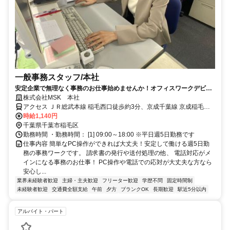
一般事務スタッフ/本社
安定企業で無理なく事務のお仕事始めませんか！オフィスワークデビュ
ーも大歓迎！＜主婦活躍中＞
株式会社MSK 本社
アクセス ＪＲ総武本線 稲毛西口徒歩約3分、京成千葉線 京成稲毛徒
歩約4分 稲毛駅西口より徒歩４分程度
時給1,140円
千葉県千葉市稲毛区
勤務時間 ・勤務時間： [1] 09:00～18:00 ※平日週5日勤務です
仕事内容 簡単なPC操作ができれば大丈夫！安定して働ける週5日勤
務の事務ワークです。 請求書の発行や送付処理の他、 電話対応がメ
インになる事務のお仕事！ PC操作や電話での応対が大丈夫な方なら
安心し...
業界未経験者歓迎
主婦・主夫歓迎
フリーター歓迎
学歴不問
固定時間制
未経験者歓迎
交通費全額支給
午前
夕方
ブランクOK
長期歓迎
駅近5分以内
アルバイト・パート