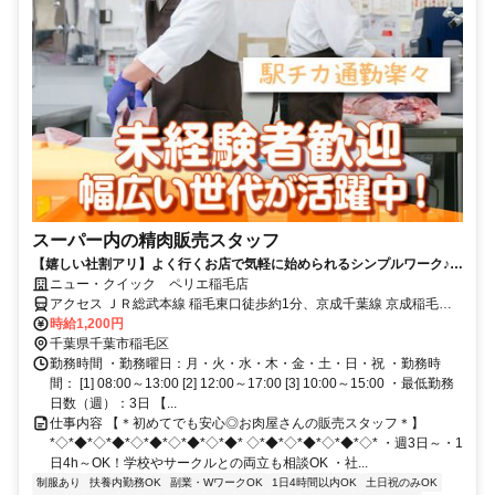
スーパー内の精肉販売スタッフ
【嬉しい社割アリ】よく行くお店で気軽に始められるシンプルワーク♪初
めてのアルバイトにピッタリ＜履歴書不要＞
ニュー・クイック ペリエ稲毛店
アクセス ＪＲ総武本線 稲毛東口徒歩約1分、京成千葉線 京成稲毛徒
歩約9分、京成千葉線 みどり台徒歩約23分 中央・総武各駅停車「稲
時給1,200円
毛駅」徒歩1分、京成千葉線「京成稲毛駅」徒歩10分、千葉都市モノ
千葉県千葉市稲毛区
レール「穴川駅」バス10分
勤務時間 ・勤務曜日：月・火・水・木・金・土・日・祝 ・勤務時
間： [1] 08:00～13:00 [2] 12:00～17:00 [3] 10:00～15:00 ・最低勤務
日数（週）：3日 【...
仕事内容 【＊初めてでも安心◎お肉屋さんの販売スタッフ＊】
*◇*◆*◇*◆*◇*◆*◇*◆*◇*◆* ◇*◆*◇*◆*◇*◆*◇* ・週3日～・1
日4h～OK！学校やサークルとの両立も相談OK ・社...
制服あり
扶養内勤務OK
副業・WワークOK
1日4時間以内OK
土日祝のみOK