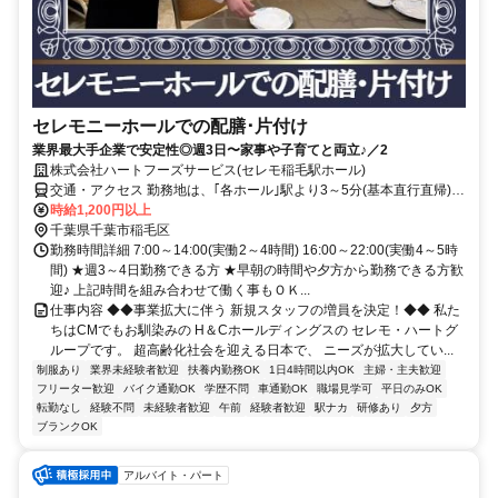
セレモニーホールでの配膳･片付け
業界最大手企業で安定性◎週3日〜家事や子育てと両立♪／2
株式会社ハートフーズサービス(セレモ稲毛駅ホール)
交通・アクセス 勤務地は、｢各ホール｣駅より3～5分(基本直行直帰)の
駅近現場多数
時給1,200円以上
千葉県千葉市稲毛区
勤務時間詳細 7:00～14:00(実働2～4時間) 16:00～22:00(実働4～5時
間) ★週3～4日勤務できる方 ★早朝の時間や夕方から勤務できる方歓
迎♪ 上記時間を組み合わせて働く事もＯＫ...
仕事内容 ◆◆事業拡大に伴う 新規スタッフの増員を決定！◆◆ 私た
ちはCMでもお馴染みの H＆Cホールディングスの セレモ・ハートグ
ループです。 超高齢化社会を迎える日本で、 ニーズが拡大してい...
制服あり
業界未経験者歓迎
扶養内勤務OK
1日4時間以内OK
主婦・主夫歓迎
フリーター歓迎
バイク通勤OK
学歴不問
車通勤OK
職場見学可
平日のみOK
転勤なし
経験不問
未経験者歓迎
午前
経験者歓迎
駅ナカ
研修あり
夕方
ブランクOK
アルバイト・パート