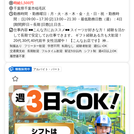
毛駅』徒歩3分
時給1,500円
千葉県千葉市稲毛区
勤務時間 ・勤務曜日：月・火・水・木・金・土・日・祝 ・勤務時
間： [1] 09:00～17:30 [2] 13:00～21:30 ・最低勤務日数（週）：4日
[期間]即日～長期 [日数]土日含...
仕事内容 ■■こんな方におススメ■■ スイーツが好きな方！ 経験を活か
して長期で安定してお仕事できます。 ギフト経験ある方も大歓迎！
20代.30代.40代前半 女性活躍中！ 【こんなお店です】 神...
制服あり
フリーター歓迎
学歴不問
転勤なし
経験者歓迎
週払いOK
交通費支給
長期歓迎
フルタイム歓迎
駅近5分以内
シフト制
週4日以上OK
履歴書不要
アルバイト・パート