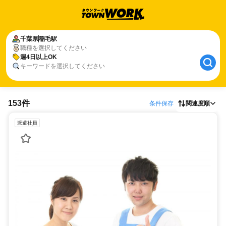
千葉県
稲毛駅
職種を選択してください
週4日以上OK
キーワードを選択してください
153件
条件保存
関連度順
派遣社員