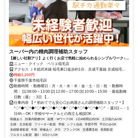
スーパー内の精肉調理補助スタッフ
【嬉しい社割アリ】よく行くお店で気軽に始められるシンプルワーク♪初
めてのアルバイトにピッタリ＜履歴書不要＞
ニュー・クイック ペリエ稲毛店
アクセス ＪＲ総武本線 稲毛東口徒歩約1分、京成千葉線 京成稲毛徒
歩約9分、京成千葉線 みどり台徒歩約23分 中央・総武各駅停車「稲
時給1,200円
毛駅」徒歩1分、京成千葉線「京成稲毛駅」徒歩10分、千葉都市モノ
千葉県千葉市稲毛区
レール「穴川駅」バス10分
勤務時間 ・勤務曜日：月・火・水・木・金・土・日・祝 ・勤務時
間： [1] 08:00～13:00 [2] 12:00～17:00 [3] 10:00～15:00 ・最低勤務
日数（週）：3日 【...
仕事内容 【＊初めてでも安心◎お肉屋さんの調理補助スタッフ＊】
*◇*◆*◇*◆*◇*◆*◇*◆*◇*◆* ◇*◆*◇*◆*◇*◆*◇* ・週3日～・1
日4h～OK！学校やサークルとの両立も相談OK ...
制服あり
扶養内勤務OK
副業・WワークOK
1日4時間以内OK
土日祝のみOK
主婦・主夫歓迎
フリーター歓迎
早朝
シフト自由
学歴不問
平日のみOK
未経験者歓迎
午前
研修あり
夕方
ブランクOK
交通費支給
長期歓迎
フルタイム歓迎
週2・3日からOK