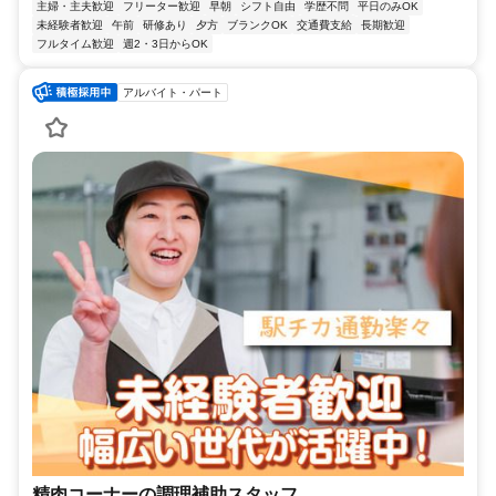
主婦・主夫歓迎
フリーター歓迎
早朝
シフト自由
学歴不問
平日のみOK
未経験者歓迎
午前
研修あり
夕方
ブランクOK
交通費支給
長期歓迎
フルタイム歓迎
週2・3日からOK
アルバイト・パート
精肉コーナーの調理補助スタッフ