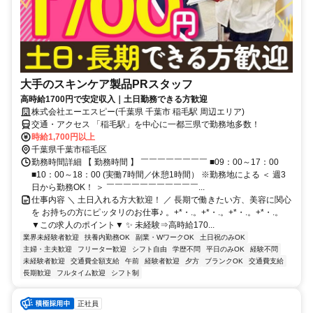
大手のスキンケア製品PRスタッフ
高時給1700円で安定収入｜土日勤務できる方歓迎
株式会社エーエスピー(千葉県 千葉市 稲毛駅 周辺エリア)
交通・アクセス 「稲毛駅」を中心に一都三県で勤務地多数！
時給1,700円以上
千葉県千葉市稲毛区
勤務時間詳細 【 勤務時間 】 ￣￣￣￣￣￣￣￣ ■09：00～17：00
■10：00～18：00 (実働7時間／休憩1時間） ※勤務地による ＜ 週3
日から勤務OK！ ＞ ￣￣￣￣￣￣￣￣￣￣￣...
仕事内容 ＼ 土日入れる方大歓迎！ ／ 長期で働きたい方、美容に関心
を お持ちの方にピッタリのお仕事♪ 。+*・.。+*・.。+*・.。+*・.。
▼この求人のポイント▼ ✨ 未経験⇒高時給170...
業界未経験者歓迎
扶養内勤務OK
副業・WワークOK
土日祝のみOK
主婦・主夫歓迎
フリーター歓迎
シフト自由
学歴不問
平日のみOK
経験不問
未経験者歓迎
交通費全額支給
午前
経験者歓迎
夕方
ブランクOK
交通費支給
長期歓迎
フルタイム歓迎
シフト制
正社員