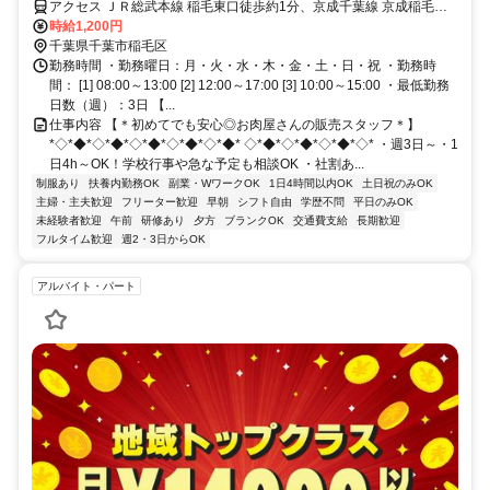
アクセス ＪＲ総武本線 稲毛東口徒歩約1分、京成千葉線 京成稲毛徒
歩約9分、京成千葉線 みどり台徒歩約23分 中央・総武各駅停車「稲
時給1,200円
毛駅」徒歩1分、京成千葉線「京成稲毛駅」徒歩10分、千葉都市モノ
千葉県千葉市稲毛区
レール「穴川駅」バス10分
勤務時間 ・勤務曜日：月・火・水・木・金・土・日・祝 ・勤務時
間： [1] 08:00～13:00 [2] 12:00～17:00 [3] 10:00～15:00 ・最低勤務
日数（週）：3日 【...
仕事内容 【＊初めてでも安心◎お肉屋さんの販売スタッフ＊】
*◇*◆*◇*◆*◇*◆*◇*◆*◇*◆* ◇*◆*◇*◆*◇*◆*◇* ・週3日～・1
日4h～OK！学校行事や急な予定も相談OK ・社割あ...
制服あり
扶養内勤務OK
副業・WワークOK
1日4時間以内OK
土日祝のみOK
主婦・主夫歓迎
フリーター歓迎
早朝
シフト自由
学歴不問
平日のみOK
未経験者歓迎
午前
研修あり
夕方
ブランクOK
交通費支給
長期歓迎
フルタイム歓迎
週2・3日からOK
アルバイト・パート