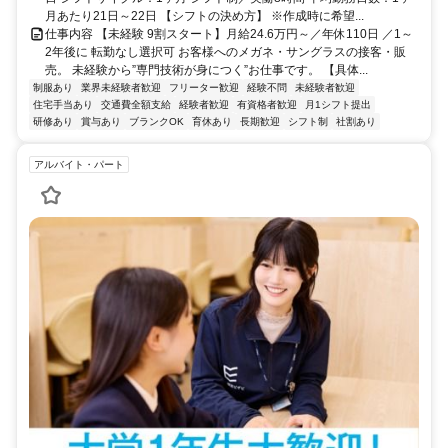
月あたり21日～22日 【シフトの決め方】 ※作成時に希望...
仕事内容 【未経験 9割スタート】月給24.6万円～／年休110日 ／1～
2年後に 転勤なし選択可 お客様へのメガネ・サングラスの接客・販
売。 未経験から”専門技術が身につく”お仕事です。 【具体...
制服あり
業界未経験者歓迎
フリーター歓迎
経験不問
未経験者歓迎
住宅手当あり
交通費全額支給
経験者歓迎
有資格者歓迎
月1シフト提出
研修あり
賞与あり
ブランクOK
育休あり
長期歓迎
シフト制
社割あり
アルバイト・パート