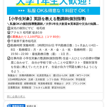
【小学生対象】英語を教える塾講師(個別指導)
＼私服OKの個別指導塾講師／大学1年生大歓迎★英単語や文法の知識を
活かそう♪教えることが好きな方歓迎！
栄光の個別ビザビ 稲毛校
アクセス 稲毛駅 徒歩1分
1業務あたり 2,100円以上（コマ 80分）
千葉県千葉市稲毛区
勤務時間 実働時間：1時間20分/日 平均勤務日数：1ヶ月あたり4日～
8日 ・勤務曜日：月・火・水・木・金・土・祝 ・勤務時間： [1]
15:50～22:00 ・最低勤務日数（週）：1日 月...
仕事内容 小学生対象の塾講師(個別指導) 生徒一人ひとりの目標や理解
度に合わせて、 自分が学校で習ったことや定期テスト・受験対策等
を生徒に教えていただきます。 生徒が自力で問題を解けるようにな
るよう、...
制服あり
扶養内勤務OK
社員登用あり
週1日からOK
副業・WワークOK
1日4時間以内OK
主婦・主夫歓迎
シフト自由
平日のみOK
学生歓迎
未経験者歓迎
経験者歓迎
有資格者歓迎
研修あり
夕方
ブランクOK
交通費支給
長期歓迎
フルタイム歓迎
駅近5分以内
同じ企業の求人
派遣社員