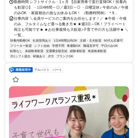
勤務時間 シフトサイクル：1ヶ月 【自家用車で直行直帰OK！扶養内
も歓迎◎】 ・1日4時間～◎／週3日～◎ ・日曜定休♪ 午前のみ／午後
のみOK ・家庭都合の急なお休みもOK！ （勤務時間例） ＊9...
仕事内容 ＼会員サービスのご案内をお任せします！／ ★午前・午後
のみ、フルタイムなど選べる働き方★ ★週3日～OK！プライベート
両立も可能です★ ★お仕事復帰も大歓迎♪子育て中の方も活躍中★ ＼
一覧...
扶養内勤務OK
社員登用あり
1日4時間以内OK
主婦・主夫歓迎
60代も応募可
フリーター歓迎
シフト自由
学歴不問
車通勤OK
職場見学可
平日のみOK
転勤なし
未経験者歓迎
交通費全額支給
経験者歓迎
有資格者歓迎
月1シフト提出
研修あり
夕方
ブランクOK
アルバイト・パート