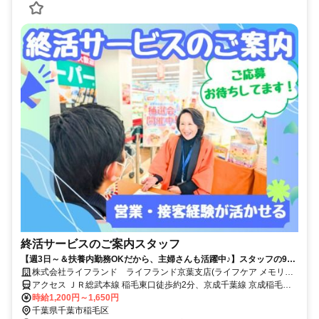
終活サービスのご案内スタッフ
【週3日～＆扶養内勤務OKだから、主婦さんも活躍中♪】スタッフの9割
が女性/子育てが落ち着いた方・社会復帰の方も大歓迎です◎/柔軟なシフ
株式会社ライフランド ライフランド京葉支店(ライフケア メモリイ
ト体制・しっかりとしたサポート体制充実で働きやすさもバツグン/フル
プレイス稲毛)
アクセス ＪＲ総武本線 稲毛東口徒歩約2分、京成千葉線 京成稲毛徒
タイム希望も大歓迎/マイカーでの直行直帰OK/営業・テレアポ・販売経
歩約7分
時給1,200円～1,650円
験者は即戦力/正社員登用実績もあり◎
千葉県千葉市稲毛区