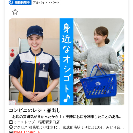
アルバイト・パート
コンビニのレジ・品出し
「お店の雰囲気が良かったから！」実際にお店を利用したことのある方
からもご応募頂いています♪募集シフトの中からまずは好きな時間をお選
ミニストップ 稲毛駅東口店
びください☆
アクセス 稲毛駅より徒歩1分、京成稲毛駅より徒歩10分、みどり台駅
より徒歩22分 ★その他のアクセス可能駅/穴川駅、西千葉駅 ★東口ス
時給1,140円以上