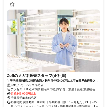
Zoffのメガネ販売スタッフ(正社員)
＼平均残業時間10時間未満／初年度年収400万以上可★業界未経験入社
90%★充実したOJTあり★面接2回で内定まで1カ月以内★2026年8月・
Zoff(ゾフ) ペリエ稲毛店
9月入社歓迎
アクセス ＪＲ総武本線 稲毛東口徒歩約1分、京成千葉線 京成稲毛徒
歩約9分、京成千葉線 みどり台徒歩約23分 JR「稲毛」駅西口改札出
月給246,000円以上
てすぐ
千葉県千葉市稲毛区
勤務時間 実働時間：8時間/日 平均勤務日数：1ヶ月あたり21日～22
日 シフトサイクル：1ヶ月 シフト制／実働8時間 平均勤務日数：1ヶ