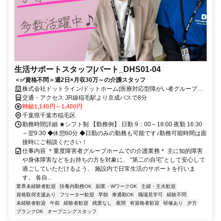
生活サポートスタッフ|パート_DHS01-04
＜✅資格不問＞週2日×月収30万～の介護スタッフ
株式会社ドットライン/ドットホーム(医療対応型障がい者グループホ
ーム)園生
交通・アクセス JR線稲毛駅より京成バスで8分
時給1,140円～1,400円
千葉県千葉市稲毛区
勤務時間詳細 ★シフト制 【勤務例】 日勤 9：00～18:00 夜勤 16:30
～翌9:30 ◆休憩60分 ◆日勤のみの勤務も可能です♪勤務可能時間は面
接時にご相談ください！
仕事内容 ＊重度障害者グループホームでの介護業務＊ 主に知的障害
や身体障害などをお持ちの方を対象に、 “第二の自宅”として安心して
過ごしていただけるよう、 施設内で日常生活のサポートを行いま
す。 各自...
業界未経験者歓迎
扶養内勤務OK
副業・WワークOK
主婦・主夫歓迎
資格取得支援あり
フリーター歓迎
早朝
車通勤OK
職場見学可
経験不問
未経験者歓迎
午前
経験者歓迎
残業なし
夜間
有資格者歓迎
研修あり
夕方
ブランクOK
オープニングスタッフ