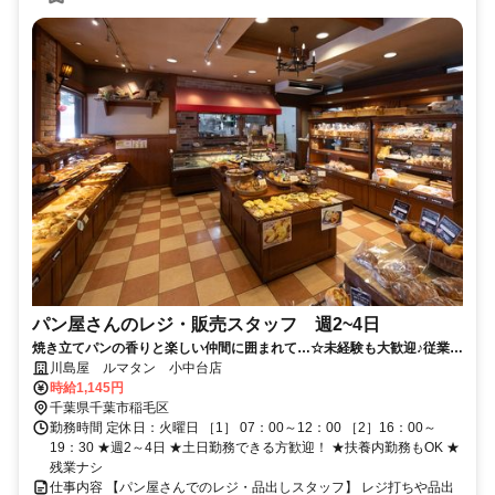
パン屋さんのレジ・販売スタッフ 週2~4日
焼き立てパンの香りと楽しい仲間に囲まれて…☆未経験も大歓迎♪従業員
割引20%OFFあり！
川島屋 ルマタン 小中台店
時給1,145円
千葉県千葉市稲毛区
勤務時間 定休日：火曜日 ［1］ 07：00～12：00 ［2］16：00～
19：30 ★週2～4日 ★土日勤務できる方歓迎！ ★扶養内勤務もOK ★
残業ナシ
仕事内容 【パン屋さんでのレジ・品出しスタッフ】 レジ打ちや品出