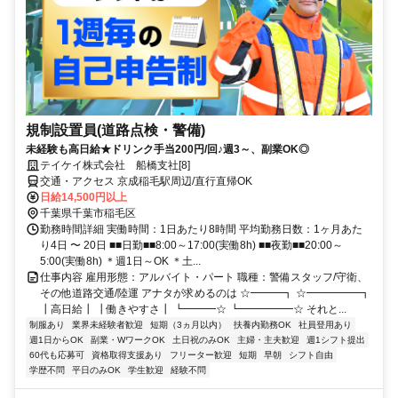
規制設置員(道路点検・警備)
未経験も高日給★ドリンク手当200円/回♪週3～、副業OK◎
テイケイ株式会社 船橋支社[8]
交通・アクセス 京成稲毛駅周辺/直行直帰OK
日給14,500円以上
千葉県千葉市稲毛区
勤務時間詳細 実働時間：1日あたり8時間 平均勤務日数：1ヶ月あた
り4日 〜 20日 ■■日勤■■8:00～17:00(実働8h) ■■夜勤■■20:00～
5:00(実働8h) ＊週1日～OK ＊土...
仕事内容 雇用形態：アルバイト・パート 職種：警備スタッフ/守衛、
その他道路交通/陸運 アナタが求めるのは ☆━━━┓ ☆━━━━━┓
┃高日給┃ ┃働きやすさ┃ ┗━━━☆ ┗━━━━━☆ それと...
制服あり
業界未経験者歓迎
短期（3ヵ月以内）
扶養内勤務OK
社員登用あり
週1日からOK
副業・WワークOK
土日祝のみOK
主婦・主夫歓迎
週1シフト提出
60代も応募可
資格取得支援あり
フリーター歓迎
短期
早朝
シフト自由
学歴不問
平日のみOK
学生歓迎
経験不問