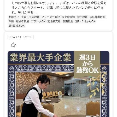
しのお仕事をお願いいたします。 まずは、パンの種類と金額を覚え
るところからスタート。 品出し時には焼きたてパンの香りに包ま
れ、毎日が幸せ...
制服あり
主婦・主夫歓迎
フリーター歓迎
固定時間制
学生歓迎
未経験者歓迎
午前
経験者歓迎
ブランクOK
交通費支給
長期歓迎
週2・3日からOK
週4日以上OK
アルバイト・パート