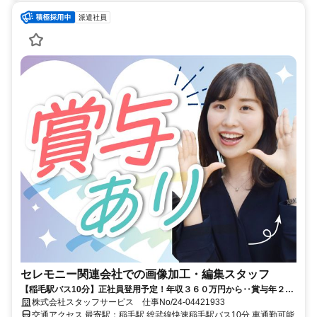
派遣社員
セレモニー関連会社での画像加工・編集スタッフ
【稲毛駅バス10分】正社員登用予定！年収３６０万円から‥賞与年２
回！ほぼ１８時迄
株式会社スタッフサービス 仕事No/24-04421933
交通アクセス 最寄駅：稲毛駅 総武線快速稲毛駅バス10分 車通勤可能