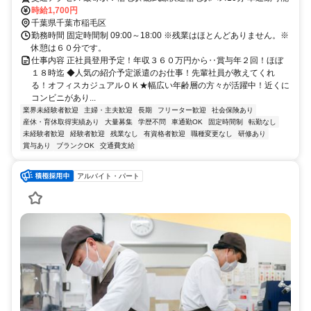
時給1,700円
千葉県千葉市稲毛区
勤務時間 固定時間制 09:00～18:00 ※残業はほとんどありません。※
休憩は６０分です。
仕事内容 正社員登用予定！年収３６０万円から‥賞与年２回！ほぼ
１８時迄 ◆人気の紹介予定派遣のお仕事！先輩社員が教えてくれ
る！オフィスカジュアルＯＫ★幅広い年齢層の方々が活躍中！近くに
コンビニがあり...
業界未経験者歓迎
主婦・主夫歓迎
長期
フリーター歓迎
社会保険あり
産休・育休取得実績あり
大量募集
学歴不問
車通勤OK
固定時間制
転勤なし
未経験者歓迎
経験者歓迎
残業なし
有資格者歓迎
職種変更なし
研修あり
賞与あり
ブランクOK
交通費支給
アルバイト・パート