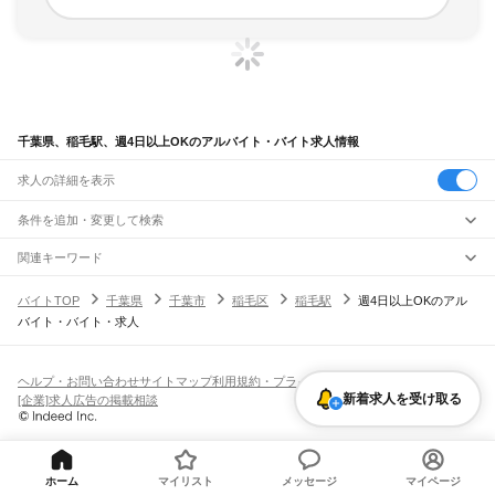
千葉県、稲毛駅、週4日以上OKのアルバイト・バイト求人情報
求人の詳細を表示
条件を追加・変更して検索
市区町村を追加・変更
関連キーワード
完全在宅ワーク 全国
シール貼り 在宅
現在地周辺
ガチャガチャ
犬カフェ
千葉県
駅を追加・変更
バイトTOP
千葉県
千葉市
稲毛区
稲毛駅
週4日以上OKのアル
千葉県
すべて
バイト・バイト・求人
千葉市
すべて
職種を追加・変更
JR武蔵野線
中央区
花見川区
稲毛区
若葉区
緑区
美浜区
南流山駅
新松戸駅
新八柱駅
東松戸駅
市川大野駅
船橋法典駅
西船橋駅
飲食・フードサービス
銚子市
市川市
船橋市
館山市
木更津市
松戸市
野田市
茂原市
成田市
佐倉市
東金市
特徴を追加・変更
飲食・フードサービス
すべて
ヘルプ・お問い合わせ
サイトマップ
利用規約・プライバシーポリシー
JR中央・総武線
旭市
習志野市
柏市
勝浦市
市原市
流山市
八千代市
我孫子市
鴨川市
鎌ケ谷市
ホールスタッフ
キッチンスタッフ
皿洗い・洗い場
精肉・鮮魚加工
給食調理
人気
新着求人を受け取る
[企業]求人広告の掲載相談
市川駅
本八幡駅
下総中山駅
西船橋駅
船橋駅
東船橋駅
津田沼駅
幕張本郷駅
幕張駅
君津市
富津市
浦安市
四街道市
袖ケ浦市
八街市
印西市
白井市
富里市
南房総市
雇用形態を追加・変更
パン屋（ベーカリー）
フードカウンター販売員
バー（BAR）・バーテンダー
日払いOK
高校生歓迎
学生歓迎
深夜の仕事
髪型・髪色自由
ひげOK
ネイルOK
新検見川駅
稲毛駅
西千葉駅
千葉駅
匝瑳市
香取市
山武市
いすみ市
大網白里市
印旛郡
香取郡
山武郡
長生郡
夷隅郡
飲食店補助（開店・閉店準備）
飲食店（店長・マネージャー）
ピアスOK
アルバイト・パート
履歴書不要
オープニングスタッフ
留学生・外国人活躍中
安房郡
都道府県を変更
営業・販売
JR総武本線
勤務期間
正社員
市川駅
船橋駅
津田沼駅
稲毛駅
千葉駅
東千葉駅
都賀駅
四街道駅
物井駅
佐倉駅
営業・販売
すべて
短期
契約社員
単発・1日OK
長期
期間限定（春夏冬休み等）
ホーム
マイリスト
メッセージ
マイページ
南酒々井駅
榎戸駅
八街駅
日向駅
成東駅
松尾駅
横芝駅
飯倉駅
八日市場駅
干潟駅
旭駅
営業
テレフォンアポインター（テレアポ）
ルートセールス
コンビニ
シフト
派遣社員