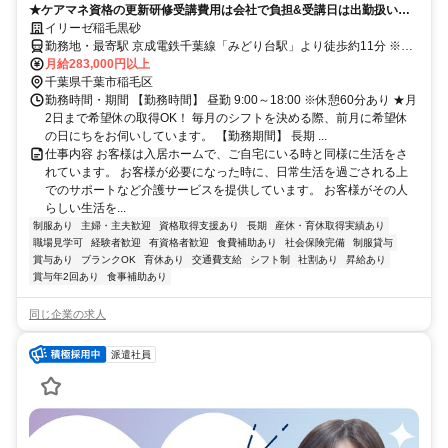
★ケアマネ資格の更新研修受講費用は会社で負担&受講日は出勤扱いと
なります！(規定あり)★
イリーゼ稲毛黒砂
勤務地・最寄駅 京成電鉄千葉線「みどり台駅」より徒歩約11分 ※車
通勤OK
月給283,000円以上
千葉県千葉市稲毛区
勤務時間・期間 【勤務時間】 昼勤 9:00～18:00 ※休憩60分あり ★月
2日まで希望休の取得OK！ 毎月のシフトを決める際、前月に希望休
の日にちをお伺いしています。 【勤務期間】 長期 ...
仕事内容 お客様は入居ホームで、ご自宅にいる時と同様に生活をさ
れています。 お客様が必要になった時に、日常生活を過ごされる上
でのサポートなど介護サービスを提供しています。 お客様がその人
らしい生活を...
制服あり
主婦・主夫歓迎
資格取得支援あり
長期
産休・育休取得実績あり
職場見学可
経験者歓迎
有資格者歓迎
食費補助あり
社会保険完備
制服貸与
賞与あり
ブランクOK
育休あり
交通費支給
シフト制
社割あり
昇給あり
賞与年2回あり
食事補助あり
同じ企業の求人
派遣社員