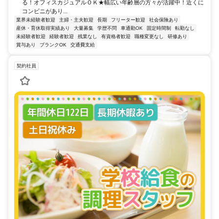
る！オフィスカジュアルＯＫ★幅広い年齢層の方々が活躍中！近くに
コンビニがあり...
業界未経験者歓迎
主婦・主夫歓迎
長期
フリーター歓迎
社会保険あり
産休・育休取得実績あり
大量募集
学歴不問
車通勤OK
固定時間制
転勤なし
未経験者歓迎
経験者歓迎
残業なし
有資格者歓迎
職種変更なし
研修あり
賞与あり
ブランクOK
交通費支給
契約社員