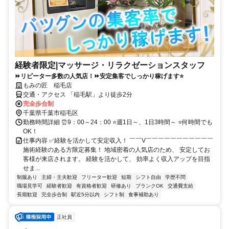
経験者限定|マッサージ・リラクゼーションスタッフ
⏩リピーター多数の人気店！⏩安定集客でしっかり稼げます⭐
もみの匠 稲毛店
交通・アクセス 「稲毛駅」より徒歩2分
完全歩合制
千葉県千葉市稲毛区
勤務時間詳細 ⏰9：00～24：00 ⭐週1日～、1日3時間～ ⭐何時間でも
OK！
仕事内容 ✅経験を活かして安定収入！ ￣￣V￣￣￣￣￣￣￣￣￣￣￣
施術経験のある方限定募集！ 地域密着の人気店のため、 安定してお
客様が来店されます。 経験を活かして、 効率よく収入アップを目指
せま...
制服あり
主婦・主夫歓迎
フリーター歓迎
短期
シフト自由
学歴不問
職場見学可
経験者歓迎
有資格者歓迎
研修あり
ブランクOK
交通費支給
長期歓迎
完全歩合制
駅近5分以内
シフト制
食事補助あり
正社員