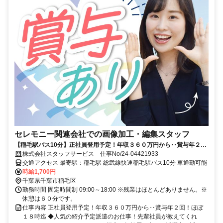
セレモニー関連会社での画像加工・編集スタッフ
【稲毛駅バス10分】正社員登用予定！年収３６０万円から‥賞与年２
回！ほぼ１８時迄
株式会社スタッフサービス 仕事No/24-04421933
交通アクセス 最寄駅：稲毛駅 総武線快速稲毛駅バス10分 車通勤可能
時給1,700円
千葉県千葉市稲毛区
勤務時間 固定時間制 09:00～18:00 ※残業はほとんどありません。※
休憩は６０分です。
仕事内容 正社員登用予定！年収３６０万円から‥賞与年２回！ほぼ
１８時迄 ◆人気の紹介予定派遣のお仕事！先輩社員が教えてくれ