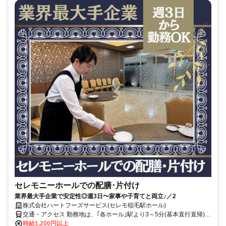
セレモニーホールでの配膳･片付け
業界最大手企業で安定性◎週3日〜家事や子育てと両立♪／2
株式会社ハートフーズサービス(セレモ稲毛駅ホール)
交通・アクセス 勤務地は、｢各ホール｣駅より3～5分(基本直行直帰)の
駅近現場多数
時給1,200円以上