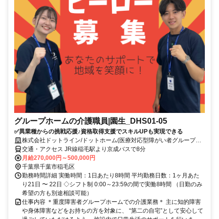
グループホームの介護職員|園生_DHS01-05
✅異業種からの挑戦応援♪資格取得支援でスキルUPも実現できる
株式会社ドットライン/ドットホーム(医療対応型障がい者グループホ
ーム)園生
交通・アクセス JR線稲毛駅より京成バスで8分
月給270,000円～500,000円
千葉県千葉市稲毛区
勤務時間詳細 実働時間：1日あたり8時間 平均勤務日数：1ヶ月あた
り21日 〜 22日 ◇シフト制 0:00～23:59の間で実働8時間 （日勤のみ
希望の方も別途相談可能）
仕事内容 ＊重度障害者グループホームでの介護業務＊ 主に知的障害
や身体障害などをお持ちの方を対象に、 “第二の自宅”として安心して