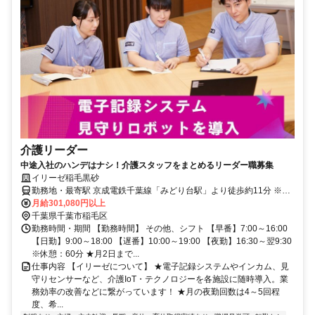
介護リーダー
中途入社のハンデはナシ！介護スタッフをまとめるリーダー職募集
イリーゼ稲毛黒砂
勤務地・最寄駅 京成電鉄千葉線「みどり台駅」より徒歩約11分 ※車
通勤OK
月給301,080円以上
千葉県千葉市稲毛区
勤務時間・期間 【勤務時間】 その他、シフト 【早番】7:00～16:00
【日勤】9:00～18:00 【遅番】10:00～19:00 【夜勤】16:30～翌9:30
※休憩：60分 ★月2日まで...
仕事内容 【イリーゼについて】 ★電子記録システムやインカム、見
守りセンサーなど、介護IoT・テクノロジーを各施設に随時導入。業
務効率の改善などに繋がっています！ ★月の夜勤回数は4～5回程
度、希...