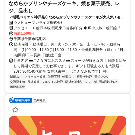
なめらかプリンやチーズケーキ、焼き菓子販売、レ
ジ、品出し
＜稲毛ペリエ＞神戸発◇なめらかプリンやチーズケーキが大人気！有名
店で洋菓子販売◇1500円◇実働時間内に着替え時間あり
ウノヒューマンライズ株式会社
アクセス ＪＲ総武本線 稲毛東口徒歩約1分 ◆JR中央線・総武線『稲
毛駅』徒歩3分
時給1,500円
千葉県千葉市稲毛区
勤務時間 ・勤務曜日：月・火・水・木・金・土・日・祝 ・勤務時
間： [1] 09:00～17:30 [2] 13:00～21:30 ・最低勤務日数（週）：4日
[期間]即日～長期 [日数]土日含...
仕事内容 ■■こんな方におススメ■■ スイーツが好きな方！ 経験を活か
して長期で安定してお仕事できます。 ギフト経験ある方も大歓迎！
20代.30代.40代前半 女性活躍中！ 【こんなお店です】 神...
制服あり
フリーター歓迎
学歴不問
転勤なし
経験者歓迎
週払いOK
交通費支給
長期歓迎
フルタイム歓迎
駅近5分以内
シフト制
週4日以上OK
履歴書不要
契約社員