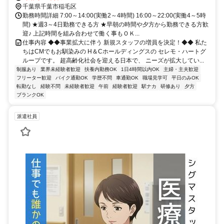
千葉県千葉市稲毛区
勤務時間詳細 7:00～14:00(実働2～4時間) 16:00～22:00(実働4～5時
間) ★週3～4日勤務できる方 ★早朝の時間や夕方から勤務できる方歓
迎♪ 上記時間を組み合わせて働く事もＯＫ...
仕事内容 ◆◆事業拡大に伴う 新規スタッフの増員を決定！◆◆ 私た
ちはCMでもお馴染みの H＆Cホールディングスの セレモ・ハートグ
ループです。 超高齢化社会を迎える日本で、 ニーズが拡大してい...
制服あり
業界未経験者歓迎
扶養内勤務OK
1日4時間以内OK
主婦・主夫歓迎
フリーター歓迎
バイク通勤OK
学歴不問
車通勤OK
職場見学可
平日のみOK
転勤なし
経験不問
未経験者歓迎
午前
経験者歓迎
駅ナカ
研修あり
夕方
ブランクOK
派遣社員