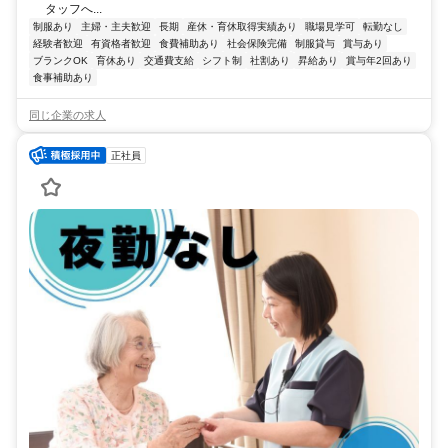
タッフへ...
制服あり
主婦・主夫歓迎
長期
産休・育休取得実績あり
職場見学可
転勤なし
経験者歓迎
有資格者歓迎
食費補助あり
社会保険完備
制服貸与
賞与あり
ブランクOK
育休あり
交通費支給
シフト制
社割あり
昇給あり
賞与年2回あり
食事補助あり
同じ企業の求人
正社員