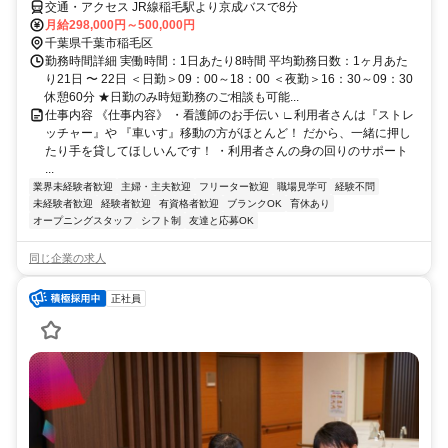
ーム)園生
交通・アクセス JR線稲毛駅より京成バスで8分
月給298,000円～500,000円
千葉県千葉市稲毛区
勤務時間詳細 実働時間：1日あたり8時間 平均勤務日数：1ヶ月あた
り21日 〜 22日 ＜日勤＞09：00～18：00 ＜夜勤＞16：30～09：30
休憩60分 ★日勤のみ時短勤務のご相談も可能...
仕事内容 《仕事内容》 ・看護師のお手伝い ∟利用者さんは『ストレ
ッチャー』や 『車いす』移動の方がほとんど！ だから、一緒に押し
たり手を貸してほしいんです！ ・利用者さんの身の回りのサポート
...
業界未経験者歓迎
主婦・主夫歓迎
フリーター歓迎
職場見学可
経験不問
未経験者歓迎
経験者歓迎
有資格者歓迎
ブランクOK
育休あり
オープニングスタッフ
シフト制
友達と応募OK
同じ企業の求人
正社員