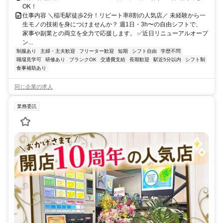
OK！
仕事内容 ＼稲毛駅徒歩2分！リピート率8割の人気店／ 未経験から一
生モノの技術を身につけませんか？ 週1日・3h〜の自由シフトで、
家事や副業との両立を全力で応援します。 ✅近日リニューアルオープ
ン...
制服あり
主婦・主夫歓迎
フリーター歓迎
短期
シフト自由
学歴不問
職場見学可
研修あり
ブランクOK
交通費支給
長期歓迎
駅近5分以内
シフト制
食事補助あり
同じ企業の求人
業務委託