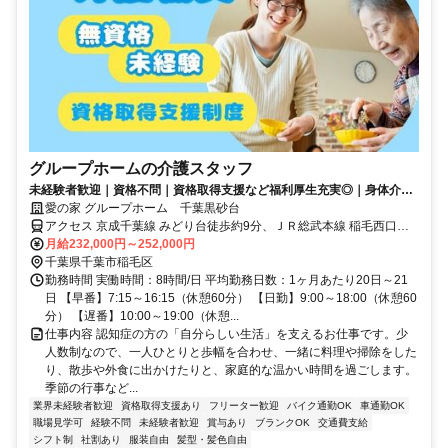
グループホームの介護スタッフ
未経験者歓迎｜資格不問｜資格取得支援など福利厚生充実◎｜身体介助
少なめ（対話が中心）
愛の家 グループホーム 千葉黒砂台
アクセス 京成千葉線 みどり台徒歩約9分、ＪＲ総武本線 稲毛西口徒
歩約14分、京成千葉線 京成稲毛徒歩約15分 京成電鉄千葉線「みどり
月給232,000円～252,000円
台駅」より徒歩9分
千葉県千葉市稲毛区
勤務時間 実働時間：8時間/日 平均勤務日数：1ヶ月あたり20日～21
日 【早番】7:15～16:15（休憩60分） 【日勤】9:00～18:00（休憩60
分） 【遅番】10:00～19:00（休憩...
仕事内容 認知症の方の「自分らしい生活」を支えるお仕事です。少
人数制なので、一人ひとりと歩幅を合わせ、一緒に料理や掃除をした
り、散歩や外食に出かけたりと、家庭的な温かい時間を過ごします。
季節の行事など...
業界未経験者歓迎
資格取得支援あり
フリーター歓迎
バイク通勤OK
車通勤OK
職場見学可
経験不問
未経験者歓迎
賞与あり
ブランクOK
交通費支給
シフト制
社割あり
服装自由
髪型・髪色自由