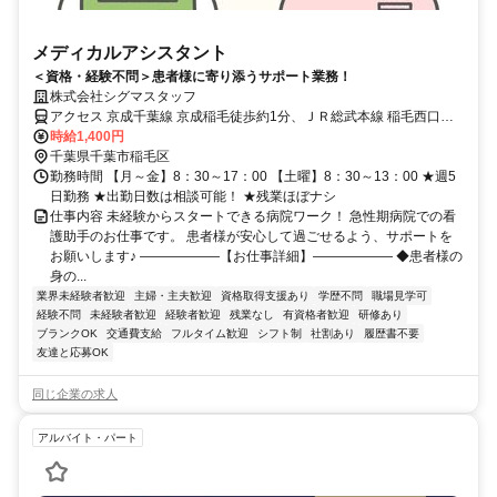
メディカルアシスタント
＜資格・経験不問＞患者様に寄り添うサポート業務！
株式会社シグマスタッフ
アクセス 京成千葉線 京成稲毛徒歩約1分、ＪＲ総武本線 稲毛西口徒
歩約8分、ＪＲ京葉線 稲毛海岸北口徒歩約20分 京成線「京成稲毛
時給1,400円
駅」より徒歩15分
千葉県千葉市稲毛区
勤務時間 【月～金】8：30～17：00 【土曜】8：30～13：00 ★週5
日勤務 ★出勤日数は相談可能！ ★残業ほぼナシ
仕事内容 未経験からスタートできる病院ワーク！ 急性期病院での看
護助手のお仕事です。 患者様が安心して過ごせるよう、サポートを
お願いします♪ ――――――【お仕事詳細】―――――― ◆患者様の
身の...
業界未経験者歓迎
主婦・主夫歓迎
資格取得支援あり
学歴不問
職場見学可
経験不問
未経験者歓迎
経験者歓迎
残業なし
有資格者歓迎
研修あり
ブランクOK
交通費支給
フルタイム歓迎
シフト制
社割あり
履歴書不要
友達と応募OK
同じ企業の求人
アルバイト・パート