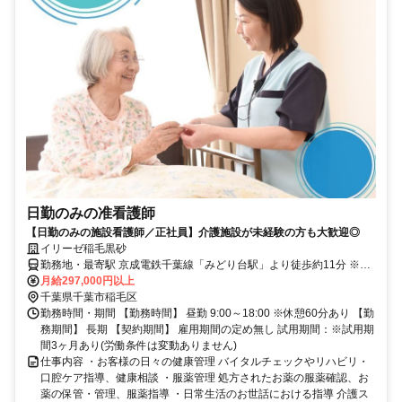
日勤のみの准看護師
【日勤のみの施設看護師／正社員】介護施設が未経験の方も大歓迎◎
イリーゼ稲毛黒砂
勤務地・最寄駅 京成電鉄千葉線「みどり台駅」より徒歩約11分 ※車
通勤OK
月給297,000円以上
千葉県千葉市稲毛区
勤務時間・期間 【勤務時間】 昼勤 9:00～18:00 ※休憩60分あり 【勤
務期間】 長期 【契約期間】 雇用期間の定め無し 試用期間：※試用期
間3ヶ月あり(労働条件は変動ありません)
仕事内容 ・お客様の日々の健康管理 バイタルチェックやリハビリ・
口腔ケア指導、健康相談 ・服薬管理 処方されたお薬の服薬確認、お
薬の保管・管理、服薬指導 ・日常生活のお世話における指導 介護ス