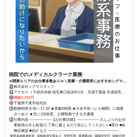
病院でのメディカルクラーク業務
≪関東エリアのお仕事多数あり≫＼医療・介護業界におすすめシグマス
タッフ☆／履歴書不要
株式会社シグマスタッフ
アクセス ＪＲ総武本線 稲毛東口徒歩約1分、京成千葉線 京成稲毛徒
歩約9分、京成千葉線 みどり台徒歩約22分 京成バス「長沼原公園」
時給1,300円
停留所から徒歩8分
千葉県千葉市稲毛区
勤務時間 8:30～17:30 ★実働8時間 ★月末月初（レセ期間）に残業
少々あり ★月に1回程度、土曜勤務できる方優遇
仕事内容 ――――――【お仕事詳細】―――――― 久しぶりのお仕
事復帰の方も歓迎◎ 丁寧に教えるので安心してください♪ ■受付 ■保
険証確認 ■会計 など ―――――――――――――――――――...
業界未経験者歓迎
資格取得支援あり
学歴不問
車通勤OK
職場見学可
経験不問