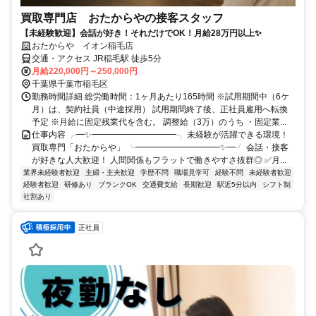
買取専門店 おたからやの接客スタッフ
【未経験歓迎】会話が好き！それだけでOK！月給28万円以上✨
おたからや イオン稲毛店
交通・アクセス JR稲毛駅 徒歩5分
月給220,000円～250,000円
千葉県千葉市稲毛区
勤務時間詳細 総労働時間：1ヶ月あたり165時間 ※試用期間中（6ケ
月）は、契約社員（中途採用） 試用期間終了後、正社員雇用へ転換
予定 ※月給に固定残業代を含む。 調整給（3万）のうち ・固定業...
仕事内容 ╭━✨━━━━━━━━━━╮ 未経験が活躍できる環境！
買取専門「おたからや」 ╰━━━━━━━━━━✨━╯ 会話・接客
が好きな人大歓迎！ 人間関係もフラットで働きやすさ抜群◎ ✅月...
業界未経験者歓迎
主婦・主夫歓迎
学歴不問
職場見学可
経験不問
未経験者歓迎
経験者歓迎
研修あり
ブランクOK
交通費支給
長期歓迎
駅近5分以内
シフト制
社割あり
正社員