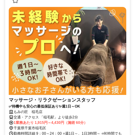
マッサージ・リラクゼーションスタッフ
✅待機中も安心の最低保証あり✨週1日～OK
もみの匠 稲毛店
交通・アクセス 「稲毛駅」より徒歩2分
1業務あたり 1,915円～4,430円（施術 60分）
千葉県千葉市稲毛区
勤務時間詳細 9：00～24：00 ⭐週1日～、1日3時間～ ⭐何時間でも