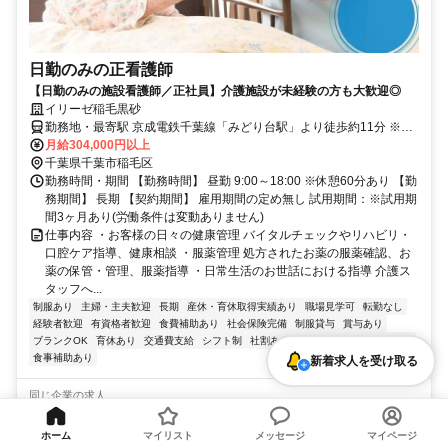
日勤のみの正看護師
【日勤のみの施設看護師／正社員】介護施設が未経験の方も大歓迎◎
イリーゼ稲毛黒砂
勤務地・最寄駅 京成電鉄千葉線「みどり台駅」より徒歩約11分 ※車
通勤OK
月給304,000円以上
千葉県千葉市稲毛区
勤務時間・期間 【勤務時間】 昼勤 9:00～18:00 ※休憩60分あり 【勤
務期間】 長期 【契約期間】 雇用期間の定め無し 試用期間：※試用期
間3ヶ月あり(労働条件は変動ありません)
仕事内容 ・お客様の日々の健康管理 バイタルチェックやリハビリ・
口腔ケア指導、健康相談 ・服薬管理 処方されたお薬の服薬確認、お
薬の保管・管理、服薬指導 ・日常生活のお世話における指導 介護ス
タッフへ...
制服あり
主婦・主夫歓迎
長期
産休・育休取得実績あり
職場見学可
転勤なし
経験者歓迎
有資格者歓迎
食費補助あり
社会保険完備
制服貸与
賞与あり
ブランクOK
育休あり
交通費支給
シフト制
社割あり
昇給あり
賞与年2回あり
食事補助あり
新着求人を受け取る
同じ企業の求人
前へ
次へ
1
2
3
4
5
ホーム
マイリスト
メッセージ
マイページ