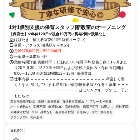
1対1個別支援の保育スタッフ|新教室のオープニング
【保育士】✅年休120日✅祝金10万円✅賞与2回✅残業なし
はばたき 稲毛教室(2026年新規オープン)
交通・アクセス 稲毛駅から車6分
月給278,000円～500,000円
千葉県千葉市稲毛区
勤務時間詳細 実働時間：1日あたり8時間 平均勤務日数：1ヶ月あた
り20日 9:30～18:30 ※土曜日および学校の夏休み・冬休み期間は
9:00～18:00 ※休憩1時間(12～13時) ※残業ほ...
仕事内容 ＝＝＝＝＝＝＝＝＝＝＝＝＝＝＝＝＝＝＝＝ 🌈楽しく働
く！を大切にしています🌈 明るい個別療育教室の保育士募集 ＝＝＝
＝＝＝＝＝＝＝＝＝＝＝＝＝＝＝＝＝ はばたきグループでは、 子ど
もたちは...
業界未経験者歓迎
主婦・主夫歓迎
資格取得支援あり
フリーター歓迎
バイク通勤OK
学歴不問
車通勤OK
固定時間制
職場見学可
転勤なし
経験不問
未経験者歓迎
午前
残業なし
有資格者歓迎
研修あり
夕方
賞与あり
ブランクOK
育休あり
業務委託