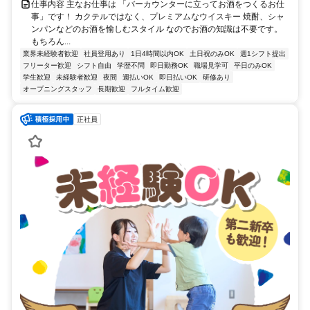
仕事内容 主なお仕事は 「バーカウンターに立ってお酒をつくるお仕
事」です！ カクテルではなく、プレミアムなウイスキー 焼酎、シャ
ンパンなどのお酒を愉しむスタイル なのでお酒の知識は不要です。
もちろん...
業界未経験者歓迎
社員登用あり
1日4時間以内OK
土日祝のみOK
週1シフト提出
フリーター歓迎
シフト自由
学歴不問
即日勤務OK
職場見学可
平日のみOK
学生歓迎
未経験者歓迎
夜間
週払いOK
即日払いOK
研修あり
オープニングスタッフ
長期歓迎
フルタイム歓迎
正社員