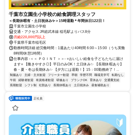
千葉市立園生小学校の給食調理スタッフ
＜長期休暇有・土日祝休み✨＞15時退勤＊年間休日122日！
千葉市立園生小学校
交通・アクセス JR総武本線 稲毛駅よりバス8分
月給220,000円以上
千葉県千葉市稲毛区
勤務時間詳細 総労働時間：1週あたり40時間 6:00～15:00（うち実働
8時間/休憩1時間）
仕事内容 -＜＜ ＰＯＩＮＴ ＞＞- ⭐おいしい給食を子どもたちに届け
ます⭐ 【働きやすさ◎】平日のみOK！土日休み✨ 【長期休暇あり】
春・夏・冬は長期休み✨ 【夕方には退勤！】15：00勤務終了！...
制服あり
主婦・主夫歓迎
フリーター歓迎
早朝
学歴不問
職場見学可
転勤なし
午前
経験者歓迎
有資格者歓迎
研修あり
ブランクOK
育休あり
交通費支給
長期歓迎
シフト制
社割あり
長期休暇あり
土日祝休み
昼食補助あり
正社員