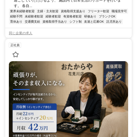
過ごしていただけるよう、 施設内で日常生活のサポートを行いま
す。 各自...
業界未経験者歓迎
主婦・主夫歓迎
資格取得支援あり
フリーター歓迎
職場見学可
経験不問
未経験者歓迎
経験者歓迎
有資格者歓迎
研修あり
ブランクOK
育休あり
交通費支給
資格取得手当あり
シフト制
友達と応募OK
託児所あり
同じ企業の求人
正社員