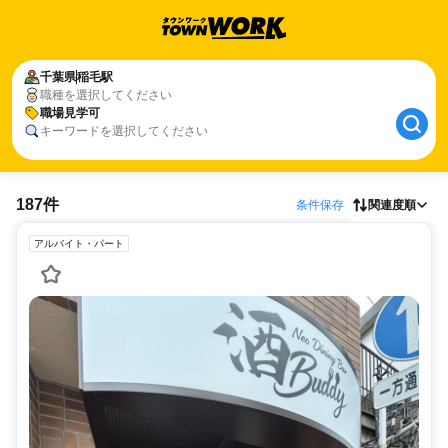
千葉県
稲毛駅
職種を選択してください
職場見学可
キーワードを選択してください
187件
条件保存
関連度順
アルバイト・パート