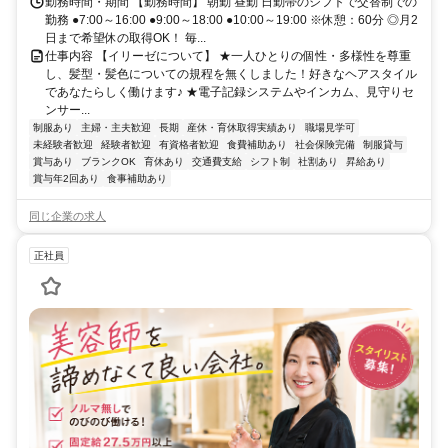
勤務時間・期間 【勤務時間】 朝勤 昼勤 日勤帯のシフトで交替制での
勤務 ●7:00～16:00 ●9:00～18:00 ●10:00～19:00 ※休憩：60分 ◎月2
日まで希望休の取得OK！ 毎...
仕事内容 【イリーゼについて】 ★一人ひとりの個性・多様性を尊重
し、髪型・髪色についての規程を無くしました！好きなヘアスタイル
であなたらしく働けます♪ ★電子記録システムやインカム、見守りセ
ンサー...
制服あり
主婦・主夫歓迎
長期
産休・育休取得実績あり
職場見学可
未経験者歓迎
経験者歓迎
有資格者歓迎
食費補助あり
社会保険完備
制服貸与
賞与あり
ブランクOK
育休あり
交通費支給
シフト制
社割あり
昇給あり
賞与年2回あり
食事補助あり
同じ企業の求人
正社員