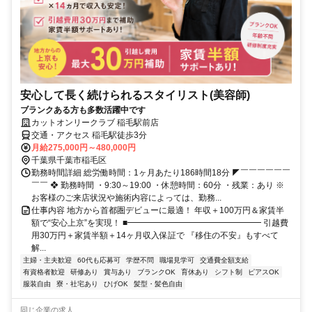
安心して長く続けられるスタイリスト(美容師)
ブランクある方も多数活躍中です
カットオンリークラブ 稲毛駅前店
交通・アクセス 稲毛駅徒歩3分
月給275,000円～480,000円
千葉県千葉市稲毛区
勤務時間詳細 総労働時間：1ヶ月あたり186時間18分 ◤￣￣￣￣￣￣
￣￣ ❖ 勤務時間 ・9:30～19:00 ・休憩時間：60分 ・残業：あり ※
お客様のご来店状況や施術内容によっては、勤務...
仕事内容 地方から首都圏デビューに最適！ 年収＋100万円＆家賃半
額で“安心上京”を実現！ ■━━━━━━━━━━━━━━━━ 引越費
用30万円＋家賃半額＋14ヶ月収入保証で 『移住の不安』もすべて
解...
主婦・主夫歓迎
60代も応募可
学歴不問
職場見学可
交通費全額支給
有資格者歓迎
研修あり
賞与あり
ブランクOK
育休あり
シフト制
ピアスOK
服装自由
寮・社宅あり
ひげOK
髪型・髪色自由
同じ企業の求人