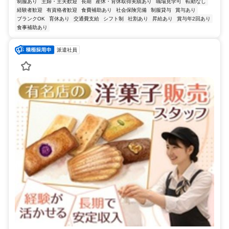
制服あり
主婦・主夫歓迎
長期
産休・育休取得実績あり
職場見学可
転勤なし
経験者歓迎
有資格者歓迎
食費補助あり
社会保険完備
制服貸与
賞与あり
ブランクOK
育休あり
交通費支給
シフト制
社割あり
昇給あり
賞与年2回あり
食事補助あり
派遣社員