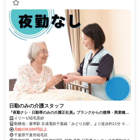
日勤のみの介護スタッフ
『夜勤ナシ・日勤帯のみの介護正社員』ブランクからの復帰・異業種か
らの転職も大歓迎です！
イリーゼ稲毛黒砂
勤務地・最寄駅 京成電鉄千葉線「みどり台駅」より徒歩約11分 ※車
通勤OK
月給239,580円以上
千葉県千葉市稲毛区