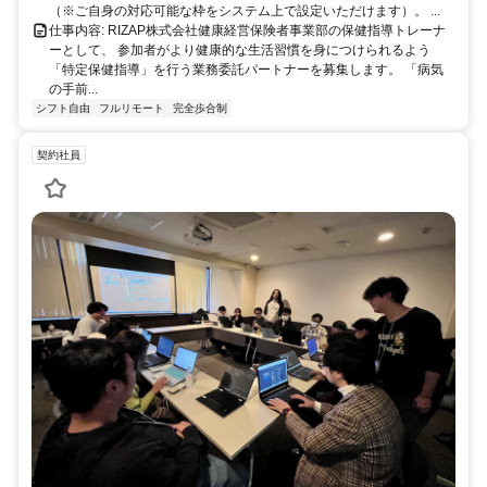
（※ご自身の対応可能な枠をシステム上で設定いただけます）。 ...
仕事内容: RIZAP株式会社健康経営保険者事業部の保健指導トレーナ
ーとして、 参加者がより健康的な生活習慣を身につけられるよう
「特定保健指導」を行う業務委託パートナーを募集します。 「病気
の手前...
シフト自由
フルリモート
完全歩合制
契約社員