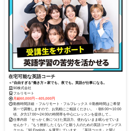
在宅可能な英語コーチ
＜“自由すぎる”働き方＞家でも、夜でも。英語が仕事になる。
90株式会社
フルリモート
月給60,000円～405,000円
勤務時間詳細 ・フルリモート・フルフレックス ※勤務時間はご希望
第一で調整しますので、お気軽にご相談ください。 ・朝6:00〜10:00
頃、夕方17:00〜24:00の時間帯を中心にレッスンを提供して...
仕事内容 「せっかく身につけた英語力、使わないまま眠らせていま
せんか？」 “もう挫折したくない”と願う人のための英語コーチングス
クール 「90 English」を運営しています。 「英語コーチ」と聞く...