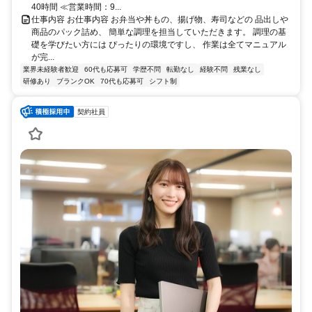
40時間 ≪営業時間：9...
仕事内容 お仕事内容 お弁当や丼もの、揚げ物、寿司などの 品出しや
商品のパック詰め、 簡単な調理を担当していただきます。 調理の基
礎を学びたい方には ぴったりの環境ですし、 作業は全てマニュアル
が完...
業界未経験者歓迎
60代も応募可
学歴不問
転勤なし
経験不問
残業なし
研修あり
ブランクOK
70代も応募可
シフト制
契約社員