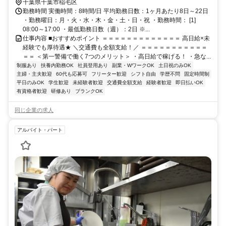
千葉都市モノレール２号線 動物公園出入口2徒歩約18分 直行直帰OK
千葉県千葉市稲毛区
＊交通費全額支給＊
勤務時間 実働時間：8時間/日 平均勤務日数：1ヶ月あたり8日～22日
・勤務曜日：月・火・水・木・金・土・日・祝 ・勤務時間： [1]
08:00～17:00 ・最低勤務日数（週）：2日 ※...
仕事内容 ■おすすめポイント ＝＝＝＝＝＝＝＝＝＝＝＝＝ 高日給×未
経験でも厚待遇★ ＼交通費も全額支給！／ ＝＝＝＝＝＝＝＝＝＝＝
＝＝ ＜第一警備で働く7つのメリット＞ ・高日給で稼げる！ ・急な...
制服あり
扶養内勤務OK
社員登用あり
副業・WワークOK
土日祝のみOK
主婦・主夫歓迎
60代も応募可
フリーター歓迎
シフト自由
学歴不問
固定時間制
平日のみOK
学生歓迎
未経験者歓迎
交通費全額支給
経験者歓迎
即日払いOK
有資格者歓迎
研修あり
ブランクOK
同じ企業の求人
アルバイト・パート