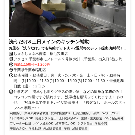
洗うだけ&土日メインのキッチン補助
お皿を「洗うだけ」でも時給ゲット★＜2週間毎のシフト提出/短時間3h
～/週2日～＞
しゃぶしゃぶ木曽路 稲毛穴川店
アクセス 千葉都市モノレール２号線 穴川（千葉県）出入口2徒歩約6
分、千葉都市モノレール２号線 天台出入口1徒歩約12分、千葉都市モ
時給1,150円～1,200円
ノレール２号線 スポーツセンター出入口2徒歩約14分 千葉都市モノ
千葉県千葉市稲毛区
レール穴川駅より徒歩6分
勤務時間 ・勤務曜日：月・火・水・木・金・土・日・祝 ・勤務時
間： [1] 10:00～21:30 [2] 10:00～15:00 [3] 17:00～21:30 ・最低勤務
日数（週）：2日 シ...
仕事内容 「簡単なお皿やグラスの洗い物」などの簡単な業務のみ！
コツコツ作業ですぐ慣れます。 洗浄機も頑張ってくれますよ！その
他、「写真を見て作るキレイな野菜盛り」「接客なし、ホールスタッ
フへの料理の中...
制服あり
業界未経験者歓迎
扶養内勤務OK
社員登用あり
副業・WワークOK
1日4時間以内OK
隔週シフト提出
土日祝のみOK
主婦・主夫歓迎
60代も応募可
フリーター歓迎
バイク通勤OK
給料前払いOK
シフト自由
学歴不問
平日のみOK
学生歓迎
未経験者歓迎
午前
経験者歓迎