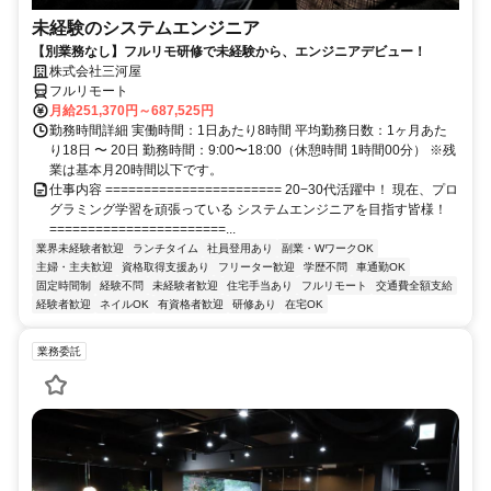
未経験のシステムエンジニア
【別業務なし】フルリモ研修で未経験から、エンジニアデビュー！
株式会社三河屋
フルリモート
月給251,370円～687,525円
勤務時間詳細 実働時間：1日あたり8時間 平均勤務日数：1ヶ月あた
り18日 〜 20日 勤務時間：9:00〜18:00（休憩時間 1時間00分） ※残
業は基本月20時間以下です。
仕事内容 ======================= 20−30代活躍中！ 現在、プロ
グラミング学習を頑張っている システムエンジニアを目指す皆様！
=======================...
業界未経験者歓迎
ランチタイム
社員登用あり
副業・WワークOK
主婦・主夫歓迎
資格取得支援あり
フリーター歓迎
学歴不問
車通勤OK
固定時間制
経験不問
未経験者歓迎
住宅手当あり
フルリモート
交通費全額支給
経験者歓迎
ネイルOK
有資格者歓迎
研修あり
在宅OK
業務委託