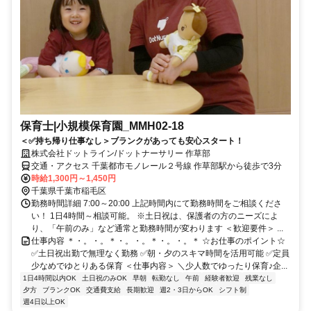
保育士|小規模保育園_MMH02-18
＜✅持ち帰り仕事なし＞ブランクがあっても安心スタート！
株式会社ドットライン/ドットナーサリー 作草部
交通・アクセス 千葉都市モノレール２号線 作草部駅から徒歩で3分
時給1,300円～1,450円
千葉県千葉市稲毛区
勤務時間詳細 7:00～20:00 上記時間内にて勤務時間をご相談くださ
い！ 1日4時間～相談可能。 ※土日祝は、保護者の方のニーズによ
り、「午前のみ」など通常と勤務時間が変わります ＜歓迎要件＞ ...
仕事内容 ＊・。・。＊・。・。＊・。・。＊ ☆お仕事のポイント☆
✅土日祝出勤で無理なく勤務 ✅朝・夕のスキマ時間を活用可能 ✅定員
少なめでゆとりある保育 ＜仕事内容＞ ＼少人数でゆったり保育♪企...
1日4時間以内OK
土日祝のみOK
早朝
転勤なし
午前
経験者歓迎
残業なし
夕方
ブランクOK
交通費支給
長期歓迎
週2・3日からOK
シフト制
週4日以上OK