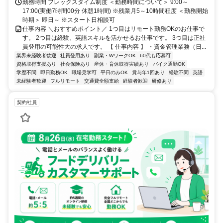
勤務時間 フレックスタイム制度 ＜勤務時間について＞ 9:00～
17:00(実働7時間00分 休憩1時間) ※残業月5～10時間程度 ＜勤務開始
時期＞ 即日～ ※スタート日相談可
仕事内容 ＼おすすめポイント／ 1つ目はリモート勤務OKのお仕事で
す。 2つ目は経験、英語スキルを活かせるお仕事です。 3つ目は正社
員登用の可能性大の求人です。 【 仕事内容 】 ・資金管理業務（日...
業界未経験者歓迎
社員登用あり
副業・WワークOK
60代も応募可
資格取得支援あり
社会保険あり
産休・育休取得実績あり
バイク通勤OK
学歴不問
即日勤務OK
職場見学可
平日のみOK
賞与年1回あり
経験不問
英語
未経験者歓迎
フルリモート
交通費全額支給
経験者歓迎
研修あり
契約社員