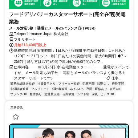
フードデリバリーカスタマーサポート(完全在宅)受電
業務
メール対応5割！受電とメールのバランス◎(TP03R)
Teleperformance Japan株式会社
フルリモート
月給218,400円以上
勤務時間詳細 実働時間：1日あたり8時間 平均勤務日数：1ヶ月あた
り20日 〜 21日 シフト制 1日あたりの実働時間：最大8時間/日 ◆7～
25時(可能な方は27時)の間で週5日/実働8時間のシフ...
仕事内容 ━━ 📅8月26日(水)在宅勤務スタート！━━ 受電がメインで
すが、メール対応も約半分！ 電話とメールのバランスよく働けるカ
スタマーサポートです♪ ━━━━━━━━━━━━━━ 📋 仕事...
業界未経験者歓迎
社員登用あり
フリーター歓迎
学歴不問
転勤なし
経験不問
未経験者歓迎
フルリモート
経験者歓迎
ネイルOK
夜間
研修あり
在宅OK
ブランクOK
育休あり
交通費支給
長期歓迎
シフト制
深夜
ピアスOK
業務委託