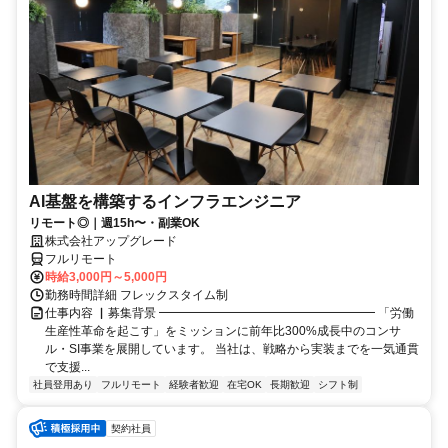
AI基盤を構築するインフラエンジニア
リモート◎｜週15h〜・副業OK
株式会社アップグレード
フルリモート
時給3,000円～5,000円
勤務時間詳細 フレックスタイム制
仕事内容 ▏募集背景 ━━━━━━━━━━━━━━━━━━ 「労働
生産性革命を起こす」をミッションに前年比300%成長中のコンサ
ル・SI事業を展開しています。 当社は、戦略から実装までを一気通貫
で支援...
社員登用あり
フルリモート
経験者歓迎
在宅OK
長期歓迎
シフト制
契約社員