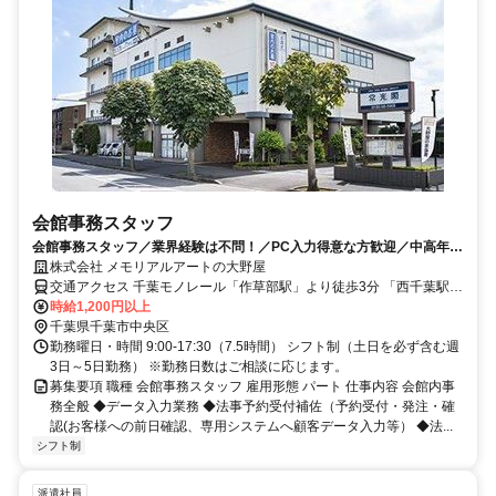
会館事務スタッフ
会館事務スタッフ／業界経験は不問！／PC入力得意な方歓迎／中高年活
躍中です
株式会社 メモリアルアートの大野屋
交通アクセス 千葉モノレール「作草部駅」より徒歩3分 「西千葉駅」
より徒歩15分
時給1,200円以上
千葉県千葉市中央区
勤務曜日・時間 9:00-17:30（7.5時間） シフト制（土日を必ず含む週
3日～5日勤務） ※勤務日数はご相談に応じます。
募集要項 職種 会館事務スタッフ 雇用形態 パート 仕事内容 会館内事
務全般 ◆データ入力業務 ◆法事予約受付補佐（予約受付・発注・確
認(お客様への前日確認、専用システムへ顧客データ入力等） ◆法...
シフト制
派遣社員