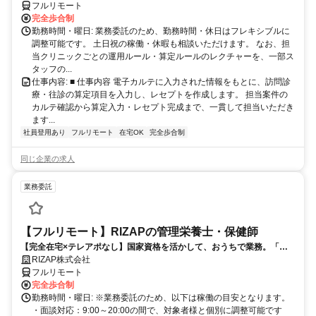
フルリモート
完全歩合制
勤務時間・曜日: 業務委託のため、勤務時間・休日はフレキシブルに
調整可能です。 土日祝の稼働・休暇も相談いただけます。 なお、担
当クリニックごとの運用ルール・算定ルールのレクチャーを、一部ス
タッフの...
仕事内容: ■ 仕事内容 電子カルテに入力された情報をもとに、訪問診
療・往診の算定項目を入力し、レセプトを作成します。 担当案件の
カルテ確認から算定入力・レセプト完成まで、一貫して担当いただき
ます...
社員登用あり
フルリモート
在宅OK
完全歩合制
同じ企業の求人
業務委託
【フルリモート】RIZAPの管理栄養士・保健師
【完全在宅×テレアポなし】国家資格を活かして、おうちで業務。「も
う一つの安心」を。主婦・Wワーカー活躍中！「平日の日中だけ」「夕
RIZAP株式会社
方以降の数時間だけ」など、生活リズムに合わせた時間調整が可能で
フルリモート
す。1件ごとの成果報酬型だから、頑張った分だけ手応えのある収入
完全歩合制
に。充実のサポート体制で、安心の在宅ワークを始めませんか？
勤務時間・曜日: ※業務委託のため、以下は稼働の目安となります。
・面談対応：9:00～20:00の間で、対象者様と個別に調整可能です