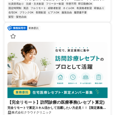
社員登用あり
主婦・主夫歓迎
フリーター歓迎
学歴不問
即日勤務OK
固定時間制
英語
フルリモート
経験者歓迎
ネイルOK
有資格者歓迎
研修あり
在宅OK
ブランクOK
長期歓迎
ピアスOK
服装自由
履歴書不要
髪型・髪色自由
業務委託
【完全リモート】訪問診療の医療事務(レセプト算定)
完全リモートで算定スキル活かして活躍したい方必見！！【限定募集】
完全リモート｜在宅医療レセプト算定（成果報酬型／業務委託）
株式会社クラウドクリニック