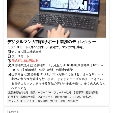
デジタルマンガ制作サポート業務のディレクター
＼フルリモート×月27万円〜／ 在宅で、マンガの仕事を。
デジタル職人株式会社
フルリモート
月給271,881円以上
勤務時間詳細 総労働時間：1ヶ月あたり160時間 勤務時間は10:00～
19:00（実働8時間／休憩1時間）の固定時間制
仕事内容 〇業務概要 デジタルマンガ制作における、様々なサポート
業務の制作進行管理を行います。 ますますニーズが高まってきてい
る電子コミック。あらゆる作品のデジタル化を通じ、多くの人のもと
へマンガを...
業界未経験者歓迎
副業・WワークOK
フリーター歓迎
学歴不問
固定時間制
経験不問
未経験者歓迎
フルリモート
経験者歓迎
ネイルOK
在宅OK
ブランクOK
ピアスOK
服装自由
ひげOK
髪型・髪色自由
契約社員