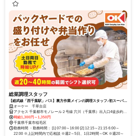
総菜調理スタッフ
【総武線「西千葉駅」バス】裏方作業メインの調理スタッフ♪初スーパー
勤務応援！イチから調理スキルが学べます！
オーケー 千草台店
アクセス 千葉都市モノレール２号線 穴川（千葉県）出入口4徒歩約
10分、千葉都市モノレール２号線 天台徒歩約11分、千葉都市モノレ
時給1,300円～1,350円
ール２号線 スポーツセンター出入口2徒歩約15分 総武線「西千葉
千葉県千葉市稲毛区
駅」よりバス＊自転車通勤OK
勤務時間 ・勤務時間： [1] 07:00～16:00 [2] 12:15～21:15 6:00～
22:00 ※上記時間内で応相談 ※週2～5日、1日2時間～OK ※週20～