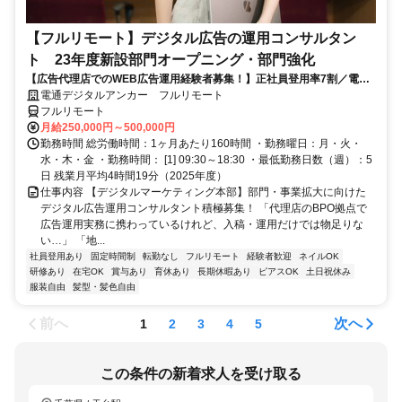
【フルリモート】デジタル広告の運用コンサルタン
ト 23年度新設部門オープニング・部門強化
【広告代理店でのWEB広告運用経験者募集！】正社員登用率7割／電通
G／全国×完全在宅／年休126日・土日祝休み／残業月平均4時間19分
電通デジタルアンカー フルリモート
フルリモート
月給250,000円～500,000円
勤務時間 総労働時間：1ヶ月あたり160時間 ・勤務曜日：月・火・
水・木・金 ・勤務時間： [1] 09:30～18:30 ・最低勤務日数（週）：5
日 残業月平均4時間19分（2025年度）
仕事内容 【デジタルマーケティング本部】部門・事業拡大に向けた
デジタル広告運用コンサルタント積極募集！ 「代理店のBPO拠点で
広告運用実務に携わっているけれど、入稿・運用だけでは物足りな
い…」 「地...
社員登用あり
固定時間制
転勤なし
フルリモート
経験者歓迎
ネイルOK
研修あり
在宅OK
賞与あり
育休あり
長期休暇あり
ピアスOK
土日祝休み
服装自由
髪型・髪色自由
前へ
次へ
1
2
3
4
5
この条件の新着求人を受け取る