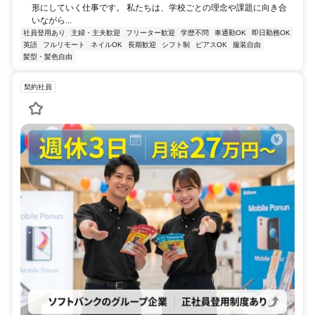
形にしていく仕事です。 私たちは、学校ごとの理念や課題に向き合
いながら...
社員登用あり
主婦・主夫歓迎
フリーター歓迎
学歴不問
車通勤OK
即日勤務OK
英語
フルリモート
ネイルOK
長期歓迎
シフト制
ピアスOK
服装自由
髪型・髪色自由
契約社員