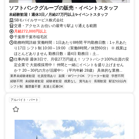
ソフトバンクグループの販売・イベントスタッフ
未経験歓迎！週休3日／月給27万円以上✨イベントスタッフ
SBモバイルサービス株式会社
交通・アクセス お住いの最寄り駅より通える範囲
月給272,000円以上
千葉県千葉市稲毛区
勤務時間詳細 実働時間：1日あたり8時間 平均勤務日数：1ヶ月あた
り17日 シフト制 10:00～19:00 （実働8時間／休憩60分） ※ 残業は
ほとんどありません 勤務日数：週4日 勤務日：土...
仕事内容 週休3日で、月収27万円超え！ ソフトバンク100%出資の安
定企業で 大規模採用中！ 仲間と一緒にイベントを盛り上げません
か？ 20～30代の方が活躍中✨ （平均年齢 28歳） 具体的な業務...
業界未経験者歓迎
社員登用あり
副業・WワークOK
フリーター歓迎
学歴不問
経験不問
未経験者歓迎
経験者歓迎
残業なし
賞与あり
長期歓迎
駅近5分以内
シフト制
履歴書不要
友達と応募OK
アルバイト・パート