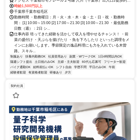
アクセス 千葉都市モノレール２号線 穴川（千葉県）出入口2徒歩約6
分、千葉都市モノレール２号線 天台出入口1徒歩約12分、千葉都市モ
時給1,500円以上
ノレール２号線 スポーツセンター出入口2徒歩約14分 千葉都市モノ
千葉県千葉市稲毛区
レール穴川駅より徒歩6分
勤務時間 ・勤務曜日：月・火・水・木・金・土・日・祝 ・勤務時
間： [1] 10:00～15:00 [2] 17:00～21:30 [3] 10:00～21:30 ・最低勤務
日数（週）：2日 シ...
仕事内容 培ってきた経験を活かして収入を増やせるチャンス！ ・前
菜の盛付け ・天ぷらを揚げたり ・魚を下ろしたり といった調理をメ
インにお願いします。季節限定の逸品料理にも力を入れている木曽
路。スキル...
制服あり
扶養内勤務OK
社員登用あり
副業・WワークOK
1日4時間以内OK
隔週シフト提出
土日祝のみOK
主婦・主夫歓迎
60代も応募可
フリーター歓迎
バイク通勤OK
給料前払いOK
シフト自由
学歴不問
平日のみOK
午前
経験者歓迎
有資格者歓迎
研修あり
夕方
契約社員