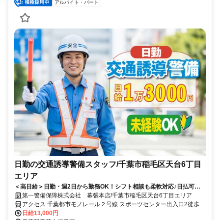
アルバイト・パート
日勤の交通誘導警備スタッフ/千葉市稲毛区天台6丁目
エリア
＜高日給＞日勤・週2日から勤務OK！シフト相談も柔軟対応♪日払可◎
未経験歓迎★
第一警備保障株式会社 幕張本店/千葉市稲毛区天台6丁目エリア
アクセス 千葉都市モノレール２号線 スポーツセンター出入口2徒歩約
3分、千葉都市モノレール２号線 穴川（千葉県）出入口1徒歩約7分、
日給13,000円