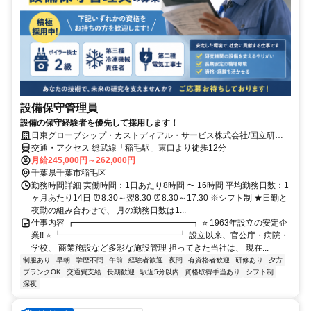
設備保守管理員
設備の保守経験者を優先して採用します！
日東グローブシップ・カストディアル・サービス株式会社/国立研究
施設
交通・アクセス 総武線「稲毛駅」東口より徒歩12分
月給245,000円～262,000円
千葉県千葉市稲毛区
勤務時間詳細 実働時間：1日あたり8時間 〜 16時間 平均勤務日数：1
ヶ月あたり14日 ⏰8:30～翌8:30 ⏰8:30～17:30 ※シフト制 ★日勤と
夜勤の組み合わせで、 月の勤務日数は1...
仕事内容 ┏━━━━━━━━━━━━━━┓ ⭐ 1963年設立の安定企
業!! ⭐ ┗━━━━━━━━━━━━━━┛ 設立以来、官公庁・病院・
学校、 商業施設など多彩な施設管理 担ってきた当社は、 現在...
制服あり
早朝
学歴不問
午前
経験者歓迎
夜間
有資格者歓迎
研修あり
夕方
ブランクOK
交通費支給
長期歓迎
駅近5分以内
資格取得手当あり
シフト制
深夜