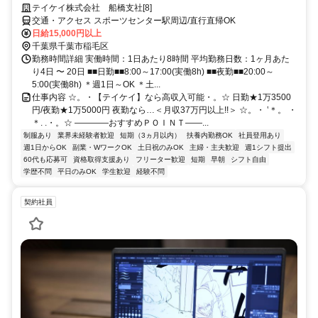
テイケイ株式会社 船橋支社[8]
交通・アクセス スポーツセンター駅周辺/直行直帰OK
日給15,000円以上
千葉県千葉市稲毛区
勤務時間詳細 実働時間：1日あたり8時間 平均勤務日数：1ヶ月あた
り4日 〜 20日 ■■日勤■■8:00～17:00(実働8h) ■■夜勤■■20:00～
5:00(実働8h) ＊週1日～OK ＊土...
仕事内容 ☆。・【テイケイ】なら高収入可能・。☆ 日勤★1万3500
円/夜勤★1万5000円 夜勤なら…＜月収37万円以上!!＞ ☆。・ ‛＊。 ・
＊. .・。☆ ――――おすすめＰＯＩＮＴ――...
制服あり
業界未経験者歓迎
短期（3ヵ月以内）
扶養内勤務OK
社員登用あり
週1日からOK
副業・WワークOK
土日祝のみOK
主婦・主夫歓迎
週1シフト提出
60代も応募可
資格取得支援あり
フリーター歓迎
短期
早朝
シフト自由
学歴不問
平日のみOK
学生歓迎
経験不問
契約社員