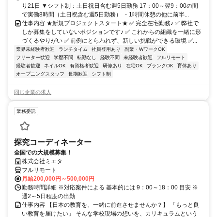
り21日 ▼シフト制：土日祝日含む週5日勤務 17：00～翌9：00の間
で実働8時間（土日祝含む週5日勤務） ・1時間休憩の他に前半...
仕事内容 ★新規プロジェクトスタート★ ✅ 完全在宅勤務♪ ✅ 弊社で
しか募集をしていないポジションです♪ ✅ これからの組織を一緒に形
づくるやりがい ✅ 前例にとらわれず、新しい挑戦ができる環境 ✅...
業界未経験者歓迎
ランチタイム
社員登用あり
副業・WワークOK
フリーター歓迎
学歴不問
転勤なし
経験不問
未経験者歓迎
フルリモート
経験者歓迎
ネイルOK
有資格者歓迎
研修あり
在宅OK
ブランクOK
育休あり
オープニングスタッフ
長期歓迎
シフト制
同じ企業の求人
業務委託
探究コーディネーター
全国での大規模募集！
株式会社ミエタ
フルリモート
月給200,000円～500,000円
勤務時間詳細 ※対応案件による 基本的には 9：00～18：00 目安 ※
週2～5日程度の出勤
仕事内容 【日本の教育を、一緒に前進させませんか？】 「もっと良
い教育を届けたい」 そんな学校現場の想いを、カリキュラムという