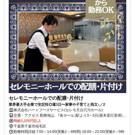
セレモニーホールでの配膳･片付け
業界最大手企業で安定性◎週3日〜家事や子育てと両立♪／2
株式会社ハートフーズサービス(セレモ天台穴川ホール)
交通・アクセス 勤務地は、｢各ホール｣駅より3～5分(基本直行直帰)の
駅近現場多数
時給1,200円以上
千葉県千葉市稲毛区
勤務時間詳細 7:00～14:00(実働2～4時間) 16:00～22:00(実働4～5時