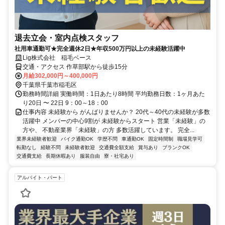
退去立会・室内点検スタッフ
社用車通勤可★完全週休2日★年収500万円以上の未経験活躍中
Lig株式会社 稲毛ベース
交通・アクセス 作草部駅から徒歩15分
月給302,000円～400,000円
千葉県千葉市稲毛区
勤務時間詳細 実働時間：1日あたり8時間 平均勤務日数：1ヶ月あた
り20日 〜 22日 9：00～18：00
仕事内容 未経験から がんばりませんか？ 20代～40代の未経験が多数
活躍中 メンバーの中心9割が 未経験からスタート 営業「未経験」の
方や、 不動産業界「未経験」の方 多数活躍しています。 完全...
業界未経験者歓迎
バイク通勤OK
学歴不問
車通勤OK
固定時間制
職場見学可
転勤なし
経験不問
未経験者歓迎
交通費全額支給
賞与あり
ブランクOK
交通費支給
長期休暇あり
服装自由
寮・社宅あり
アルバイト・パート