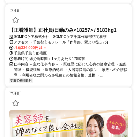
正社員
【正看護師】正社員/日勤のみ<18257> / 5183hg1
SOMPOケア株式会社 SOMPOケア千葉作草部訪問看護
アクセス ・千葉都市モノレール「作草部」駅より徒歩7分
月給336,000円以上
千葉県千葉市稲毛区
勤務時間 総労働時間：1ヶ月あたり175時間
仕事内容 ～主な仕事内容～ ・既往歴に応じた心身の健康管理 ・服薬
管理 ・機能訓練 ・医療的処置 ・入浴等保清の援助 ・家族への介護指
導 ・利用者様に関わる多職種との情報交換、連携 ・...
変形労働時間制
正社員