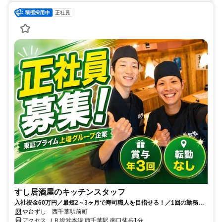
正社員
すし居酒屋のキッチンスタッフ
入社祝金60万円／最短2～3ヶ月で寿司職人を目指せる！／1回の勤務で1
食無料のまかないあり
や台ずし 西千葉駅前町
アクセス ＪＲ総武本線 西千葉駅 南口徒歩1分