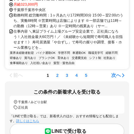
月給323,000円
千葉県千葉市中央区
勤務時間 総労働時間：1ヶ月あたり172時間30分 15:00～翌2:00のう
ち、実働8時間 ※営業時間は店舗によります ※一部店舗では11時～
の勤務（12時～営業）あり ※一定時間の残業あり（サー...
仕事内容 ＼東証プライム上場グループ安定企業で、正社員になろ
う！入社祝金最大60万円！／ 《未経験から短期間で寿司職人を目指
せます！》 寿司居酒屋「や台ずし」で寿司の握りや調理、接客・ホ
ール業務などを...
業界未経験者歓迎
バイク通勤OK
学歴不問
車通勤OK
職場見学可
経験不問
研修あり
賞与あり
ブランクOK
育休あり
交通費支給
シフト制
社割あり
食事補助あり
入社祝い金あり
髪型・髪色自由
前へ
次へ
1
2
3
4
5
この条件の新着求人を受け取る
千葉県 / みどり台駅
正社員
「LINEで受け取る」では、新着求人のほか、おすすめ情報なども配信しま
す。
詳しくはこちら
LINEで受け取る