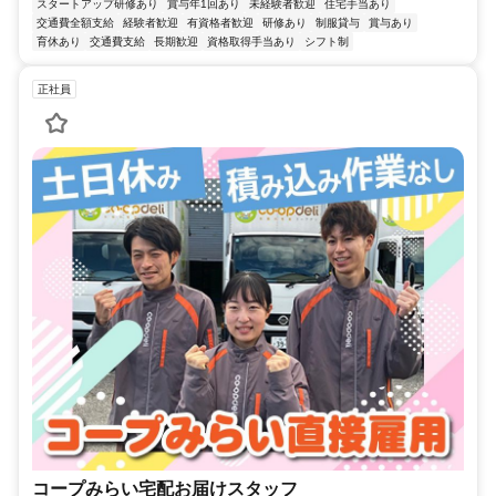
スタートアップ研修あり
賞与年1回あり
未経験者歓迎
住宅手当あり
交通費全額支給
経験者歓迎
有資格者歓迎
研修あり
制服貸与
賞与あり
育休あり
交通費支給
長期歓迎
資格取得手当あり
シフト制
正社員
コープみらい宅配お届けスタッフ