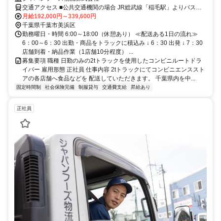
交通アクセス ■公共交通機関の場合 JR総武線「稲毛駅」よりバス乗
車、「団地東」バス停下車徒歩8分 JR京葉線「稲毛海岸駅」よりバス
月給192,000円～339,600円
乗車、「団地東」バス停下車徒歩8分 ■マイカー・バイク通勤の場合
千葉県千葉市美浜区
千葉市稲毛区市街地（区役所）から車で8分 千葉市美浜区市街地（区
勤務曜日・時間 6:00～18:00（休憩あり） ≪配送ある1日の流れ≫
役所）から車で11分 千葉市中央区市街地（県庁）から車で14分 千葉
6：00～6：30 出勤・商品をトラックに積込み ↓ 6：30 出発 ↓ 7：30
市花見川区市街地（区役所）から車で18分
店舗到着・納品作業（1店舗10分程度） ...
募集要項 職種 日勤のみの2tトラックを使用したコンビニルートドラ
イバー 雇用形態 正社員 仕事内容 2tトラックにてコンビニエンススト
アの各店舗へ食品などを 配送していただきます。 千葉県内を中...
固定時間制
社会保険完備
制服貸与
交通費支給
昇給あり
正社員