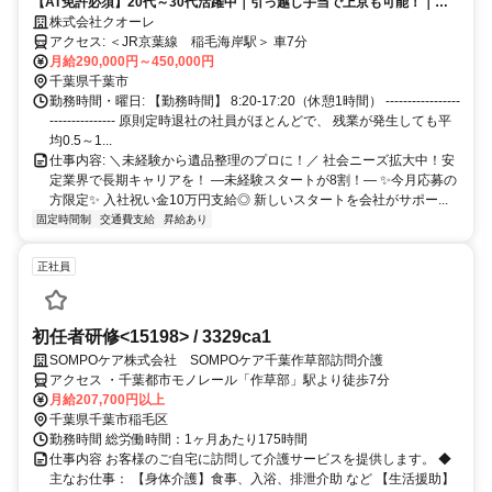
【AT免許必須】20代～30代活躍中｜引っ越し手当で上京も可能！｜入
社祝い金10万円支給｜賞与年２回｜年間休日118日★
株式会社クオーレ
アクセス: ＜JR京葉線 稲毛海岸駅＞ 車7分
月給290,000円～450,000円
千葉県千葉市
勤務時間・曜日: 【勤務時間】 8:20-17:20（休憩1時間） -----------------
--------------- 原則定時退社の社員がほとんどで、 残業が発生しても平
均0.5～1...
仕事内容: ＼未経験から遺品整理のプロに！／ 社会ニーズ拡大中！安
定業界で長期キャリアを！ ―未経験スタートが8割！― ✨今月応募の
方限定✨ 入社祝い金10万円支給◎ 新しいスタートを会社がサポー...
固定時間制
交通費支給
昇給あり
正社員
初任者研修<15198> / 3329ca1
SOMPOケア株式会社 SOMPOケア千葉作草部訪問介護
アクセス ・千葉都市モノレール「作草部」駅より徒歩7分
月給207,700円以上
千葉県千葉市稲毛区
勤務時間 総労働時間：1ヶ月あたり175時間
仕事内容 お客様のご自宅に訪問して介護サービスを提供します。 ◆
主なお仕事： 【身体介護】食事、入浴、排泄介助 など 【生活援助】