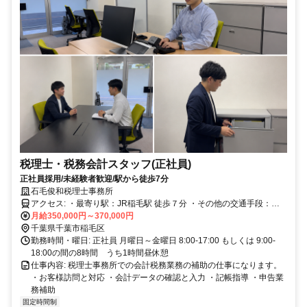
税理士・税務会計スタッフ(正社員)
正社員採用/未経験者歓迎/駅から徒歩7分
石毛俊和税理士事務所
アクセス: ・最寄り駅：JR稲毛駅 徒歩７分 ・その他の交通手段：自
動車通勤可（駐車場有）
月給350,000円～370,000円
千葉県千葉市稲毛区
勤務時間・曜日: 正社員 月曜日～金曜日 8:00-17:00 もしくは 9:00-
18:00の間の8時間 うち1時間昼休憩
仕事内容: 税理士事務所での会計税務業務の補助の仕事になります。
・お客様訪問と対応 ・会計データの確認と入力 ・記帳指導 ・申告業
務補助
固定時間制