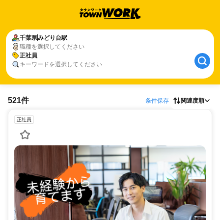
千葉県
みどり台駅
職種を選択してください
正社員
キーワードを選択してください
521件
条件保存
関連度順
正社員