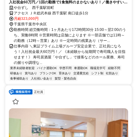
入社祝金60万円／1回の勤務で1食無料のまかないあり！／働きやすい環
境づくりに力を入れています◎
や台ずし 西千葉駅前町
アクセス ＪＲ総武本線 西千葉駅 南口徒歩1分
月給323,000円
千葉県千葉市中央区
勤務時間 総労働時間：1ヶ月あたり172時間30分 15:00～翌2:00のう
ち、実働8時間 ※営業時間は店舗によります ※一部店舗では11時～
の勤務（12時～営業）あり ※一定時間の残業あり（サー...
仕事内容 ＼東証プライム上場グループ安定企業で、正社員になろ
う！入社祝金最大60万円！／ 《未経験から短期間で寿司職人を目指
せます！》 寿司居酒屋「や台ずし」で接客などのホール業務、寿司
の握りや調理な...
業界未経験者歓迎
バイク通勤OK
学歴不問
車通勤OK
職場見学可
経験不問
研修あり
賞与あり
ブランクOK
育休あり
交通費支給
シフト制
社割あり
食事補助あり
入社祝い金あり
髪型・髪色自由
正社員