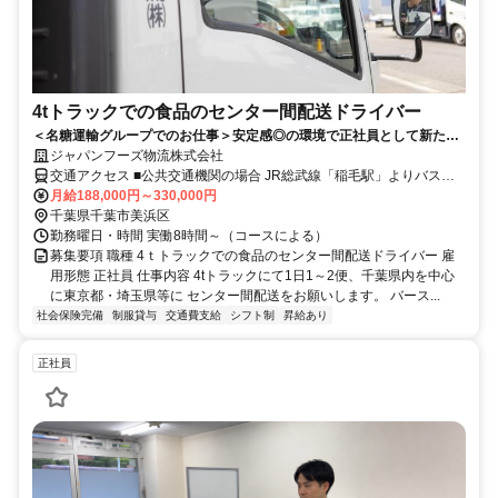
4tトラックでの食品のセンター間配送ドライバー
＜名糖運輸グループでのお仕事＞安定感◎の環境で正社員として新たな
一歩を踏み出しましょう！
ジャパンフーズ物流株式会社
交通アクセス ■公共交通機関の場合 JR総武線「稲毛駅」よりバス乗
車、「団地東」バス停下車徒歩8分 JR京葉線「稲毛海岸駅」よりバス
月給188,000円～330,000円
乗車、「団地東」バス停下車徒歩8分 ■マイカー・バイク通勤の場合
千葉県千葉市美浜区
千葉市稲毛区市街地（区役所）から車で8分 千葉市美浜区市街地（区
勤務曜日・時間 実働8時間～（コースによる）
役所）から車で11分 千葉市中央区市街地（県庁）から車で14分 千葉
募集要項 職種 4ｔトラックでの食品のセンター間配送ドライバー 雇
市花見川区市街地（区役所）から車で18分
用形態 正社員 仕事内容 4tトラックにて1日1～2便、千葉県内を中心
に東京都・埼玉県等に センター間配送をお願いします。 バース...
社会保険完備
制服貸与
交通費支給
シフト制
昇給あり
正社員