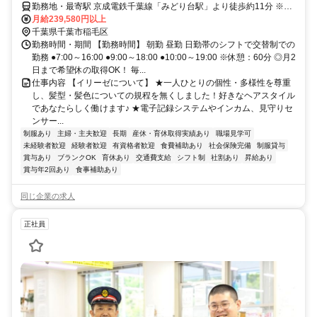
勤務地・最寄駅 京成電鉄千葉線「みどり台駅」より徒歩約11分 ※車
通勤OK
月給239,580円以上
千葉県千葉市稲毛区
勤務時間・期間 【勤務時間】 朝勤 昼勤 日勤帯のシフトで交替制での
勤務 ●7:00～16:00 ●9:00～18:00 ●10:00～19:00 ※休憩：60分 ◎月2
日まで希望休の取得OK！ 毎...
仕事内容 【イリーゼについて】 ★一人ひとりの個性・多様性を尊重
し、髪型・髪色についての規程を無くしました！好きなヘアスタイル
であなたらしく働けます♪ ★電子記録システムやインカム、見守りセ
ンサー...
制服あり
主婦・主夫歓迎
長期
産休・育休取得実績あり
職場見学可
未経験者歓迎
経験者歓迎
有資格者歓迎
食費補助あり
社会保険完備
制服貸与
賞与あり
ブランクOK
育休あり
交通費支給
シフト制
社割あり
昇給あり
賞与年2回あり
食事補助あり
同じ企業の求人
正社員