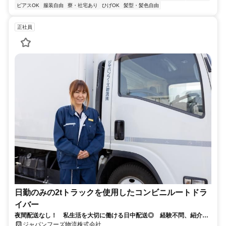
ピアスOK
服装自由
寮・社宅あり
ひげOK
髪型・髪色自由
正社員
日勤のみの2tトラックを使用したコンビニルートドラ
イバー
夜間配送なし！ 私生活を大切に働ける日中配送◎ 経験不問、紹介制
度・入社祝い金など待遇充実
ジャパンフーズ物流株式会社