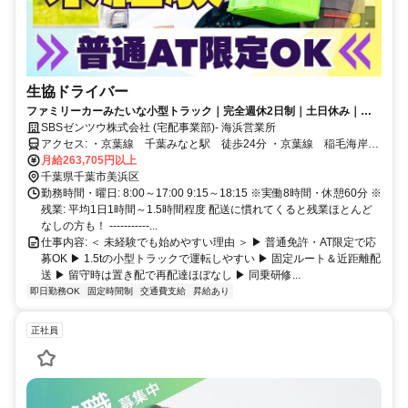
生協ドライバー
ファミリーカーみたいな小型トラック｜完全週休2日制｜土日休み｜こ
の先家族が増えても安心の大手企業
SBSゼンツウ株式会社 (宅配事業部)- 海浜営業所
アクセス: ・京葉線 千葉みなと駅 徒歩24分 ・京葉線 稲毛海岸
駅 徒歩20分
月給263,705円以上
千葉県千葉市美浜区
勤務時間・曜日: 8:00～17:00 9:15～18:15 ※実働8時間・休憩60分 ※
残業: 平均1日1時間～1.5時間程度 配送に慣れてくると残業ほとんど
なしの方も！ -----------...
仕事内容: ＜ 未経験でも始めやすい理由 ＞ ▶ 普通免許・AT限定で応
募OK ▶ 1.5tの小型トラックで運転しやすい ▶ 固定ルート＆近距離配
送 ▶ 留守時は置き配で再配達ほぼなし ▶ 同乗研修...
即日勤務OK
固定時間制
交通費支給
昇給あり
正社員