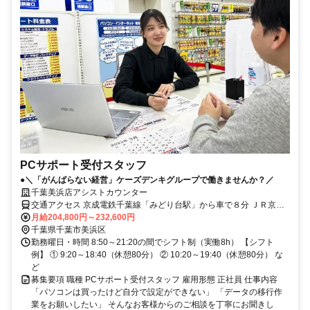
PCサポート受付スタッフ
●＼「がんばらない経営」ケーズデンキグループで働きませんか？／
千葉美浜店アシストカウンター
交通アクセス 京成電鉄千葉線「みどり台駅」から車で８分 ＪＲ京葉
線「稲毛海岸駅」から車で８分
月給204,800円～232,600円
千葉県千葉市美浜区
勤務曜日・時間 8:50～21:20の間でシフト制（実働8h） 【シフト
例】 ① 9:20～18:40（休憩80分） ② 10:20～19:40（休憩80分） な
ど
募集要項 職種 PCサポート受付スタッフ 雇用形態 正社員 仕事内容
「パソコンは買ったけど自分で設定ができない」 「データの移行作
業をお願いしたい」 そんなお客様からのご相談を丁寧にお聞きし