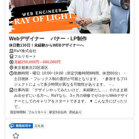
Webデザイナー バナー・LP制作
休日数130日！未経験からWEBデザイナーへ
RaY株式会社
フルリモート
月給250,000円～680,000円
東京都東京23区港区
勤務時間・曜日: 10:00~19:00（所定労働時間8時間、休憩60分） ・
土日祝休 ・フレックス制の選択が可能となります。 ・参加するプロ
ジェクトによって多少時間が異なる可能性があります。 ・...
仕事内容: 「デザインやってみたいけど、未経験だし…」そのまま踏
み出せずにいる方へ。RaYなら、3ヶ月の研修でゼロからWebデザイ
ナーとしてのキャリアをスタートできます。 ▼ こんな方にぴったり
で...
固定時間制
フルリモート
駅近5分以内
昇給あり
正社員