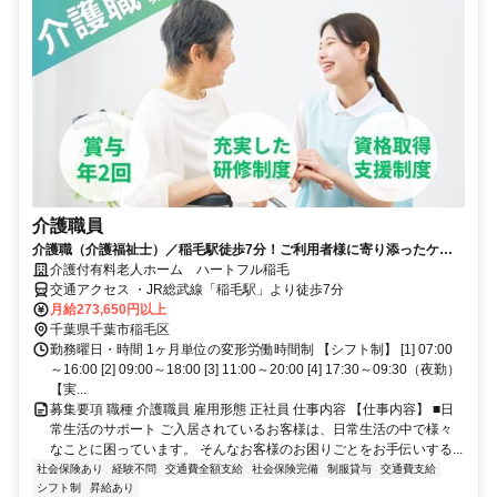
介護職員
介護職（介護福祉士）／稲毛駅徒歩7分！ご利用者様に寄り添ったケア
をご提供♪
介護付有料老人ホーム ハートフル稲毛
交通アクセス ・JR総武線「稲毛駅」より徒歩7分
月給273,650円以上
千葉県千葉市稲毛区
勤務曜日・時間 1ヶ月単位の変形労働時間制 【シフト制】 [1] 07:00
～16:00 [2] 09:00～18:00 [3] 11:00～20:00 [4] 17:30～09:30（夜勤）
【実...
募集要項 職種 介護職員 雇用形態 正社員 仕事内容 【仕事内容】 ■日
常生活のサポート ご入居されているお客様は、日常生活の中で様々
なことに困っています。 そんなお客様のお困りごとをお手伝いする...
社会保険あり
経験不問
交通費全額支給
社会保険完備
制服貸与
交通費支給
シフト制
昇給あり