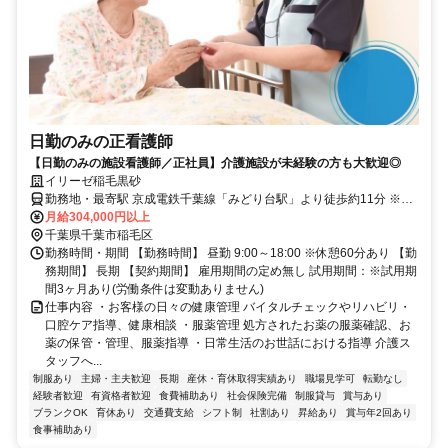
日勤のみの正看護師
【日勤のみの施設看護師／正社員】介護施設が未経験の方も大歓迎◎
イリーゼ稲毛黒砂
勤務地・最寄駅 京成電鉄千葉線「みどり台駅」より徒歩約11分 ※車
通勤OK
月給304,000円以上
千葉県千葉市稲毛区
勤務時間・期間 【勤務時間】 昼勤 9:00～18:00 ※休憩60分あり 【勤
務期間】 長期 【契約期間】 雇用期間の定め無し 試用期間：※試用期
間3ヶ月あり(労働条件は変動ありません)
仕事内容 ・お客様の日々の健康管理 バイタルチェックやリハビリ・
口腔ケア指導、健康相談 ・服薬管理 処方されたお薬の服薬確認、お
薬の保管・管理、服薬指導 ・日常生活のお世話における指導 介護ス
タッフへ...
制服あり
主婦・主夫歓迎
長期
産休・育休取得実績あり
職場見学可
転勤なし
経験者歓迎
有資格者歓迎
食費補助あり
社会保険完備
制服貸与
賞与あり
ブランクOK
育休あり
交通費支給
シフト制
社割あり
昇給あり
賞与年2回あり
食事補助あり