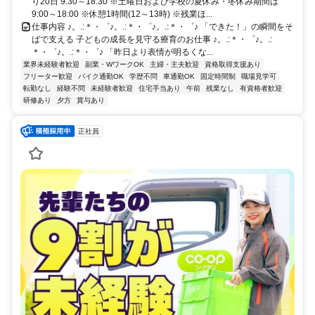
り20日 9:30～18:30 ※土曜日および学校の夏休み・冬休み期間は
9:00～18:00 ※休憩1時間(12～13時) ※残業ほ...
仕事内容 ♪。.:＊・゜♪。.:＊・゜♪。.:＊・゜♪ 「できた！」の瞬間をそ
ばで支える 子どもの成長を見守る療育のお仕事 ♪。.:＊・゜♪。.:
＊・゜♪。.:＊・゜♪ 「昨日より表情が明るくな...
業界未経験者歓迎
副業・WワークOK
主婦・主夫歓迎
資格取得支援あり
フリーター歓迎
バイク通勤OK
学歴不問
車通勤OK
固定時間制
職場見学可
転勤なし
経験不問
未経験者歓迎
住宅手当あり
午前
残業なし
有資格者歓迎
研修あり
夕方
賞与あり
正社員