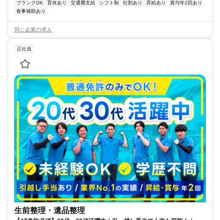
ブランクOK
育休あり
交通費支給
シフト制
社割あり
昇給あり
賞与年2回あり
食事補助あり
同じ企業の求人
正社員
生前整理・遺品整理