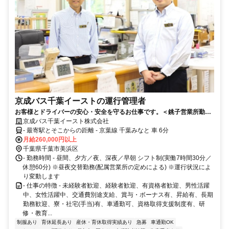
京成バス千葉イーストの運行管理者
お客様とドライバーの安心・安全を守るお仕事です。＜銚子営業所勤
務 バス運行管理者 募集！＞給与・待遇ともにベースアップ！京成グル
京成バス千葉イースト株式会社
ープの『京成バス千葉イースト』でスタッフ増員募集中です！
- 最寄駅とそこからの距離 - 京葉線 千葉みなと 車 6分
月給260,000円以上
千葉県千葉市美浜区
- 勤務時間 - 昼間、夕方／夜、深夜／早朝 シフト制(実働7時間30分／
休憩60分) ※昼夜交替勤務(配属営業所の定めによる) ※運行状況によ
り変動します
- 仕事の特徴 - 未経験者歓迎、経験者歓迎、有資格者歓迎、男性活躍
中、女性活躍中、交通費別途支給、賞与・ボーナス有、昇給有、長期
勤務歓迎、寮・社宅(手当)有、車通勤可、資格取得支援制度有、研
修・教育...
制服あり
育休延長あり
産休・育休取得実績あり
急募
車通勤OK