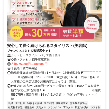
安心して長く続けられるスタイリスト(美容師)
ブランクある方も多数活躍中です
カットビースタイル ペリエ西千葉店
交通・アクセス 西千葉駅直結
月給275,000円～480,000円
千葉県千葉市中央区
勤務時間詳細 総労働時間：1ヶ月あたり186時間18分 ◤￣￣￣￣￣￣
￣￣ ❖ 勤務時間 ・9:30～19:00 ・休憩時間：60分 ・残業：あり ※
お客様のご来店状況や施術内容によっては、勤務...
仕事内容 地方から首都圏デビューに最適！ 年収＋100万円＆家賃半
額で“安心上京”を実現！ ■━━━━━━━━━━━━━━━━ 引越費
用30万円＋家賃半額＋14ヶ月収入保証で 『移住の不安』もすべて
解...
主婦・主夫歓迎
60代も応募可
学歴不問
職場見学可
交通費全額支給
有資格者歓迎
研修あり
賞与あり
ブランクOK
育休あり
駅近5分以内
シフト制