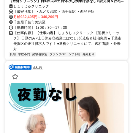
【透析クリニック】日勤のみ×土日休み⭕残業ほぼなし✨託児所＆社宅完
備⭐千葉市美浜区の正社員求人です❗️
しょうじゅクリニック
【最寄り駅】 ・みどり台駅 ・西千葉駅 ・西登戸駅
月給282,405円～340,200円
千葉県千葉市美浜区
【勤務時間】 1) 08：30～17：30
【仕事内容】 【仕事内容】 しょうじゅクリニック 【透析クリニッ
ク】 日勤のみ×土日休み◎残業ほぼなし♪託児所＆社宅完備★千葉市
美浜区の正社員求人です！ ●透析クリニックにて、透析看護 ・外来
対...
長期
学歴不問
経験者歓迎
ブランクOK
シフト制
昇給あり
正社員