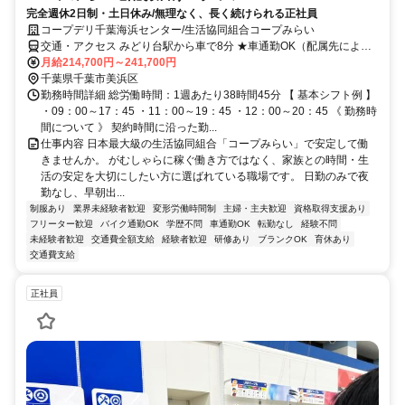
完全週休2日制・土日休み/無理なく、長く続けられる正社員
コープデリ千葉海浜センター/生活協同組合コープみらい
交通・アクセス みどり台駅から車で8分 ★車通勤OK（配属先によ
る）※配属先は、入職時期や各センターの人員状況を踏まえ、本人の
月給214,700円～241,700円
希望を考慮した上で、募集場所を含む通勤可能な範囲のセンターから
千葉県千葉市美浜区
決定します。
勤務時間詳細 総労働時間：1週あたり38時間45分 【 基本シフト例 】
・09：00～17：45 ・11：00～19：45 ・12：00～20：45 《 勤務時
間について 》 契約時間に沿った勤...
仕事内容 日本最大級の生活協同組合「コープみらい」で安定して働
きませんか。 がむしゃらに稼ぐ働き方ではなく、家族との時間・生
活の安定を大切にしたい方に選ばれている職場です。 日勤のみで夜
勤なし、早朝出...
制服あり
業界未経験者歓迎
変形労働時間制
主婦・主夫歓迎
資格取得支援あり
フリーター歓迎
バイク通勤OK
学歴不問
車通勤OK
転勤なし
経験不問
未経験者歓迎
交通費全額支給
経験者歓迎
研修あり
ブランクOK
育休あり
交通費支給
正社員