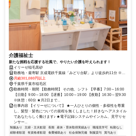
介護福祉士
新たな挑戦を応援する社風で、やりたい介護を叶えられます！
イリーゼ稲毛黒砂
勤務地・最寄駅 京成電鉄千葉線「みどり台駅」より徒歩約11分 ※車
通勤OK
月給301,080円以上
千葉県千葉市稲毛区
勤務時間・期間 【勤務時間】 その他、シフト 【早番】7:00～16:00
【日勤】9:00～18:00 【遅番】10:00～19:00 【夜勤】16:30～翌9:30
※休憩：60分 ★月2日まで...
仕事内容 【イリーゼについて】 ★一人ひとりの個性・多様性を尊重
し、髪型・髪色についての規程を無くしました！好きなヘアスタイル
であなたらしく働けます♪ ★電子記録システムやインカム、見守りセ
ンサー...
制服あり
主婦・主夫歓迎
長期
産休・育休取得実績あり
職場見学可
転勤なし
経験者歓迎
有資格者歓迎
食費補助あり
社会保険完備
制服貸与
賞与あり