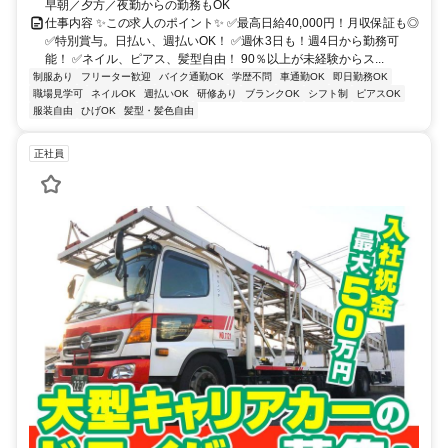
早朝／夕方／夜勤からの勤務もOK
仕事内容 ✨この求人のポイント✨ ✅最高日給40,000円！月収保証も◎
✅特別賞与。日払い、週払いOK！ ✅週休3日も！週4日から勤務可
能！ ✅ネイル、ピアス、髪型自由！ 90％以上が未経験からス...
制服あり
フリーター歓迎
バイク通勤OK
学歴不問
車通勤OK
即日勤務OK
職場見学可
ネイルOK
週払いOK
研修あり
ブランクOK
シフト制
ピアスOK
服装自由
ひげOK
髪型・髪色自由
正社員