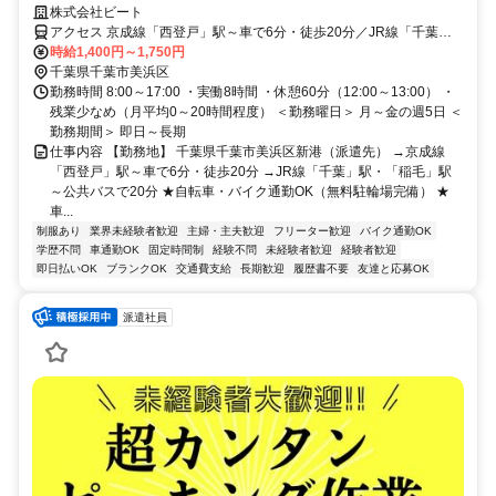
造をサポート◎男性中心に活躍中★
株式会社ビート
アクセス 京成線「西登戸」駅～車で6分・徒歩20分／JR線「千葉」
駅・「稲毛」駅～公共バスで20分
時給1,400円～1,750円
千葉県千葉市美浜区
勤務時間 8:00～17:00 ・実働8時間 ・休憩60分（12:00～13:00） ・
残業少なめ（月平均0～20時間程度） ＜勤務曜日＞ 月～金の週5日 ＜
勤務期間＞ 即日～長期
仕事内容 【勤務地】 千葉県千葉市美浜区新港（派遣先） →京成線
「西登戸」駅～車で6分・徒歩20分 →JR線「千葉」駅・「稲毛」駅
～公共バスで20分 ★自転車・バイク通勤OK（無料駐輪場完備） ★
車...
制服あり
業界未経験者歓迎
主婦・主夫歓迎
フリーター歓迎
バイク通勤OK
学歴不問
車通勤OK
固定時間制
経験不問
未経験者歓迎
経験者歓迎
即日払いOK
ブランクOK
交通費支給
長期歓迎
履歴書不要
友達と応募OK
派遣社員