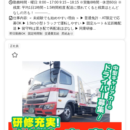
勤務時間・曜日: 8:00～17:00 9:15～18:15 ※実働8時間・休憩60分 ※
残業: 平均1日1時間～1.5時間程度 配送に慣れてくると残業ほとんど
なしの方も！ -----------...
仕事内容: ＜ 未経験でも始めやすい理由 ＞ ▶ 普通免許・AT限定で応
募OK ▶ 1.5tの小型トラックで運転しやすい ▶ 固定ルート＆近距離配
送 ▶ 留守時は置き配で再配達ほぼなし ▶ 同乗研修...
即日勤務OK
固定時間制
交通費支給
昇給あり
正社員