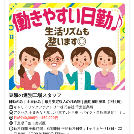
豆類の選別工場スタッフ
日勤のみ｜土日休み｜毎月安定収入の月給制｜無期雇用派遣（正社員）
キャリアリンクファクトリー株式会社 千葉営業所
アクセス 千葉みなと駅 より車で5分＊車・バイク・自転車通勤可（無
料駐車場有）
月給240,000円～350,000円
千葉県千葉市美浜区
勤務時間 実働時間：8時間/日 平均勤務日数：1ヶ月あたり18日～22