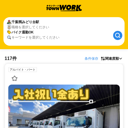
千葉県
みどり台駅
職種を選択してください
バイク通勤OK
キーワードを選択してください
117件
条件保存
関連度順
アルバイト・パート