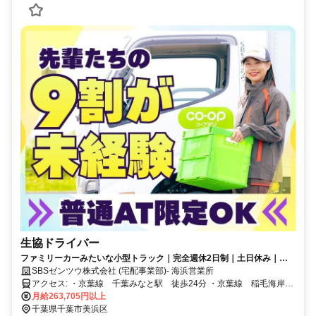
生協ドライバー
ファミリーカーみたいな小型トラック｜完全週休2日制｜土日休み｜こ
の先家族が増えても安心の大手企業
SBSゼンツウ株式会社 (宅配事業部)- 海浜営業所
アクセス: ・京葉線 千葉みなと駅 徒歩24分 ・京葉線 稲毛海岸
駅 徒歩20分
月給263,705円以上
千葉県千葉市美浜区