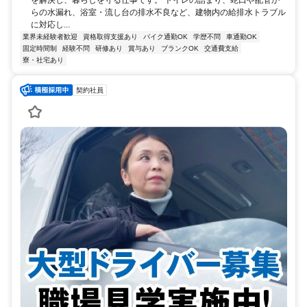
を解決し、暮らしを守る仕事です。 トイレの詰まり、蛇口や配管か
らの水漏れ、浴室・流し台の排水不良など、建物内の給排水トラブル
に対応し...
業界未経験者歓迎
資格取得支援あり
バイク通勤OK
学歴不問
車通勤OK
固定時間制
経験不問
研修あり
賞与あり
ブランクOK
交通費支給
寮・社宅あり
契約社員