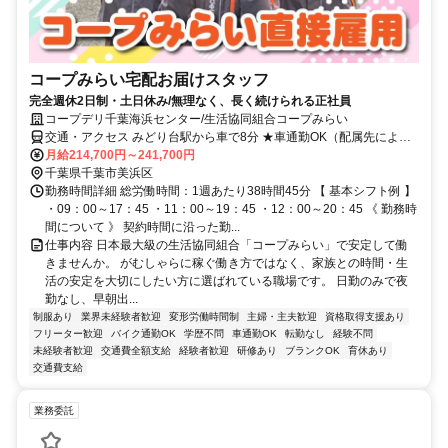
コープみらい宅配お届けスタッフ
完全週休2日制・土日休み/無理なく、長く続けられる正社員
コープデリ千葉海浜センター/生活協同組合コープみらい
交通・アクセス みどり台駅から車で8分 ★車通勤OK（配属先によ
る）※配属先は、入職時期や各センターの人員状況を踏まえ、本人の
月給214,700円～241,700円
希望を考慮した上で、募集場所を含む通勤可能な範囲のセンターから
千葉県千葉市美浜区
決定します。
勤務時間詳細 総労働時間：1週あたり38時間45分 【 基本シフト例 】
・09：00～17：45 ・11：00～19：45 ・12：00～20：45 《 勤務時
間について 》 契約時間に沿った勤...
仕事内容 日本最大級の生活協同組合「コープみらい」で安定して働
きませんか。 がむしゃらに稼ぐ働き方ではなく、家族との時間・生
活の安定を大切にしたい方に選ばれている職場です。 日勤のみで夜
勤なし、早朝出...
制服あり
業界未経験者歓迎
変形労働時間制
主婦・主夫歓迎
資格取得支援あり
フリーター歓迎
バイク通勤OK
学歴不問
車通勤OK
転勤なし
経験不問
未経験者歓迎
交通費全額支給
経験者歓迎
研修あり
ブランクOK
育休あり
交通費支給
業務委託