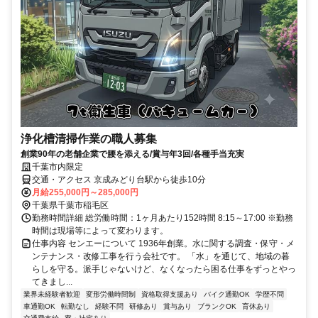
浄化槽清掃作業の職人募集
創業90年の老舗企業で腰を添える/賞与年3回/各種手当充実
千葉市内限定
交通・アクセス 京成みどり台駅から徒歩10分
月給255,000円～285,000円
千葉県千葉市稲毛区
勤務時間詳細 総労働時間：1ヶ月あたり152時間 8:15～17:00 ※勤務
時間は現場等によって変わります。
仕事内容 センエーについて 1936年創業。水に関する調査・保守・メ
ンテナンス・改修工事を行う会社です。 「水」を通じて、地域の暮
らしを守る。派手じゃないけど、なくなったら困る仕事をずっとやっ
てきまし...
業界未経験者歓迎
変形労働時間制
資格取得支援あり
バイク通勤OK
学歴不問
車通勤OK
転勤なし
経験不問
研修あり
賞与あり
ブランクOK
育休あり