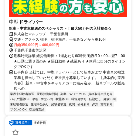
中型ドライバー
新車・中古車輸送のスペシャリスト！最大50万円の入社祝金☆
株式会社マルノウチ 千葉営業所
交通・アクセス 稲毛、稲毛海岸、千葉みなとから車10分
月給350,000円～400,000円
千葉県千葉市美浜区
勤務時間詳細 総労働時間：1週あたり60時間 勤務/10：00～翌7：00
★出勤は週３回のみ ★隔日勤務 ★残業あり ★休憩は自分のタイミン
グでOKです
仕事内容 当社では、中型ドライバーとして新車および 中古車の輸送
業務を担当していただく 正社員を募集しています。 【具体的な業務
内容】 新車・中古車をキャリアカーに積み込み、 新車プールや販売
店への...
業界未経験者歓迎
変形労働時間制
副業・WワークOK
資格取得支援あり
バイク通勤OK
早朝
学歴不問
車通勤OK
職場見学可
転勤なし
経験不問
未経験者歓迎
住宅手当あり
経験者歓迎
夜間
研修あり
夕方
賞与あり
ブランクOK
交通費支給
派遣社員