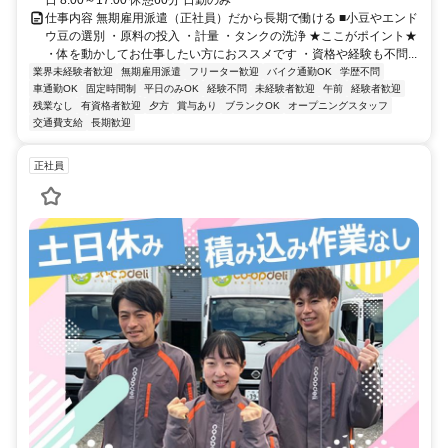
日 8:00～17:00 休憩60分 日勤のみ
仕事内容 無期雇用派遣（正社員）だから長期で働ける ■小豆やエンド
ウ豆の選別 ・原料の投入 ・計量 ・タンクの洗浄 ★ここがポイント★
・体を動かしてお仕事したい方におススメです ・資格や経験も不問...
業界未経験者歓迎
無期雇用派遣
フリーター歓迎
バイク通勤OK
学歴不問
車通勤OK
固定時間制
平日のみOK
経験不問
未経験者歓迎
午前
経験者歓迎
残業なし
有資格者歓迎
夕方
賞与あり
ブランクOK
オープニングスタッフ
交通費支給
長期歓迎
正社員