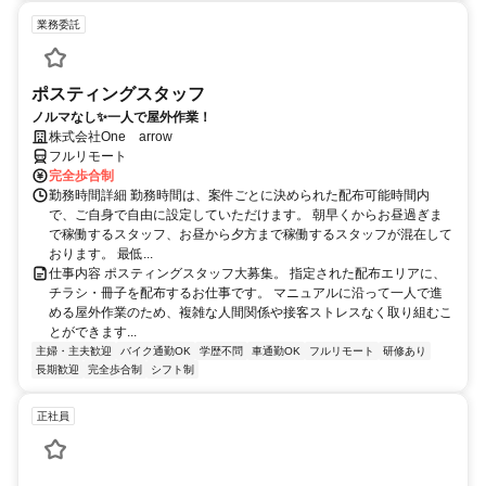
業務委託
ポスティングスタッフ
ノルマなし✨一人で屋外作業！
株式会社One arrow
フルリモート
完全歩合制
勤務時間詳細 勤務時間は、案件ごとに決められた配布可能時間内
で、ご自身で自由に設定していただけます。 朝早くからお昼過ぎま
で稼働するスタッフ、お昼から夕方まで稼働するスタッフが混在して
おります。 最低...
仕事内容 ポスティングスタッフ大募集。 指定された配布エリアに、
チラシ・冊子を配布するお仕事です。 マニュアルに沿って一人で進
める屋外作業のため、複雑な人間関係や接客ストレスなく取り組むこ
とができます...
主婦・主夫歓迎
バイク通勤OK
学歴不問
車通勤OK
フルリモート
研修あり
長期歓迎
完全歩合制
シフト制
正社員