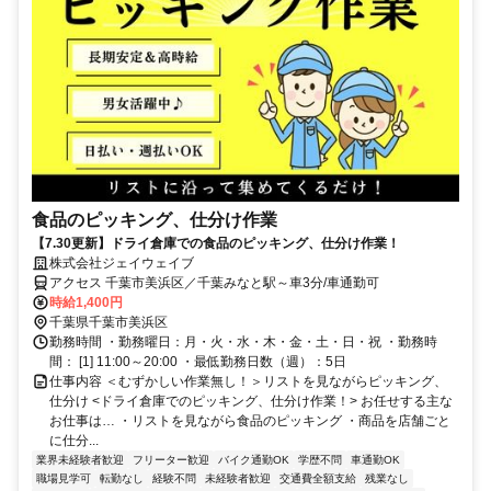
食品のピッキング、仕分け作業
【7.30更新】ドライ倉庫での食品のピッキング、仕分け作業！
株式会社ジェイウェイブ
アクセス 千葉市美浜区／千葉みなと駅～車3分/車通勤可
時給1,400円
千葉県千葉市美浜区
勤務時間 ・勤務曜日：月・火・水・木・金・土・日・祝 ・勤務時
間： [1] 11:00～20:00 ・最低勤務日数（週）：5日
仕事内容 ＜むずかしい作業無し！＞リストを見ながらピッキング、
仕分け <ドライ倉庫でのピッキング、仕分け作業！> お任せする主な
お仕事は… ・リストを見ながら食品のピッキング ・商品を店舗ごと
に仕分...
業界未経験者歓迎
フリーター歓迎
バイク通勤OK
学歴不問
車通勤OK
職場見学可
転勤なし
経験不問
未経験者歓迎
交通費全額支給
残業なし