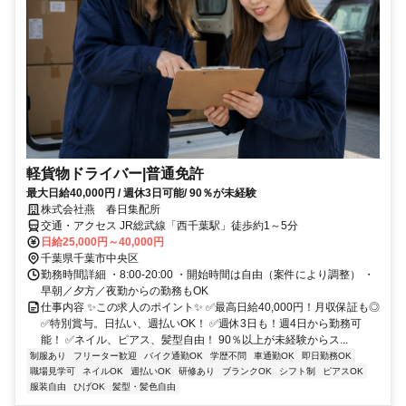
軽貨物ドライバー|普通免許
最大日給40,000円 / 週休3日可能/ 90％が未経験
株式会社燕 春日集配所
交通・アクセス JR総武線「西千葉駅」徒歩約1～5分
日給25,000円～40,000円
千葉県千葉市中央区
勤務時間詳細 ・8:00-20:00 ・開始時間は自由（案件により調整） ・
早朝／夕方／夜勤からの勤務もOK
仕事内容 ✨この求人のポイント✨ ✅最高日給40,000円！月収保証も◎
✅特別賞与。日払い、週払いOK！ ✅週休3日も！週4日から勤務可
能！ ✅ネイル、ピアス、髪型自由！ 90％以上が未経験からス...
制服あり
フリーター歓迎
バイク通勤OK
学歴不問
車通勤OK
即日勤務OK
職場見学可
ネイルOK
週払いOK
研修あり
ブランクOK
シフト制
ピアスOK
服装自由
ひげOK
髪型・髪色自由