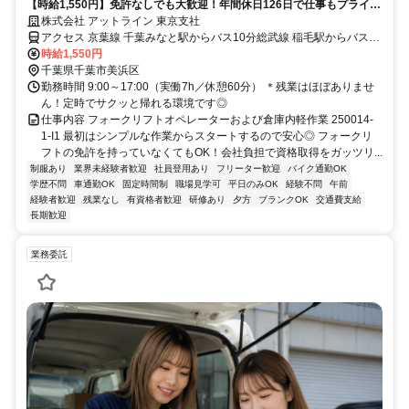
【時給1,550円】免許なしでも大歓迎！年間休日126日で仕事もプライベ
ートも充実◎残業ほぼなしのフォークリフト＆軽作業スタッフ！車通勤
株式会社 アットライン 東京支社
も相談OK♪
アクセス 京葉線 千葉みなと駅からバス10分総武線 稲毛駅からバス20
分
時給1,550円
千葉県千葉市美浜区
勤務時間 9:00～17:00（実働7h／休憩60分） ＊残業はほぼありませ
ん！定時でサクッと帰れる環境です◎
仕事内容 フォークリフトオペレーターおよび倉庫内軽作業 250014-
1-I1 最初はシンプルな作業からスタートするので安心◎ フォークリ
フトの免許を持っていなくてもOK！会社負担で資格取得をガッツリ...
制服あり
業界未経験者歓迎
社員登用あり
フリーター歓迎
バイク通勤OK
学歴不問
車通勤OK
固定時間制
職場見学可
平日のみOK
経験不問
午前
経験者歓迎
残業なし
有資格者歓迎
研修あり
夕方
ブランクOK
交通費支給
長期歓迎
業務委託