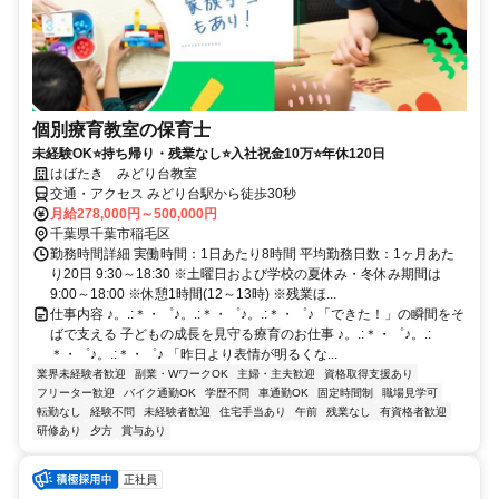
個別療育教室の保育士
未経験OK⭐持ち帰り・残業なし⭐入社祝金10万⭐年休120日
はばたき みどり台教室
交通・アクセス みどり台駅から徒歩30秒
月給278,000円～500,000円
千葉県千葉市稲毛区
勤務時間詳細 実働時間：1日あたり8時間 平均勤務日数：1ヶ月あた
り20日 9:30～18:30 ※土曜日および学校の夏休み・冬休み期間は
9:00～18:00 ※休憩1時間(12～13時) ※残業ほ...
仕事内容 ♪。.:＊・゜♪。.:＊・゜♪。.:＊・゜♪ 「できた！」の瞬間をそ
ばで支える 子どもの成長を見守る療育のお仕事 ♪。.:＊・゜♪。.:
＊・゜♪。.:＊・゜♪ 「昨日より表情が明るくな...
業界未経験者歓迎
副業・WワークOK
主婦・主夫歓迎
資格取得支援あり
フリーター歓迎
バイク通勤OK
学歴不問
車通勤OK
固定時間制
職場見学可
転勤なし
経験不問
未経験者歓迎
住宅手当あり
午前
残業なし
有資格者歓迎
研修あり
夕方
賞与あり
正社員