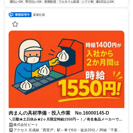
週払いOK
即日払いOK
長期歓迎
フルタイム歓迎
シフト制
週4日以上OK
派遣社員
肉まんの具材準備・投入作業 No.16000145-D
＼日勤★土日休み★2ヶ月限定時給1550円～！／有名食品メーカーで安
定の仕事量♪具材をいれる・箱につける
株式会社ビート
アクセス 京成線「西登戸」駅～車で6分・徒歩20分／JR線「千葉」