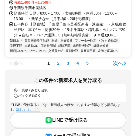
駅・「稲毛」駅～公共バスで20分
時給1,400円～1,750円
千葉県千葉市美浜区
勤務時間 日勤／8:00～17:00 ・実働8時間 ・休憩60分（12:00～
13:00） ・残業少なめ（月平均0～20時間程度）
仕事内容 【勤務地】 千葉県千葉市美浜区新港（派遣先） ・京成線 西
登戸駅～車で6分・徒歩20分 ・JR線 千葉駅・稲毛駅～公共バスで20
分 ★自転車・バイク通勤OK（無料駐輪場完備） ★車通勤OK...
制服あり
業界未経験者歓迎
主婦・主夫歓迎
フリーター歓迎
バイク通勤OK
学歴不問
車通勤OK
固定時間制
経験不問
未経験者歓迎
経験者歓迎
即日払いOK
ブランクOK
交通費支給
長期歓迎
履歴書不要
友達と応募OK
前へ
次へ
1
2
3
4
5
この条件の新着求人を受け取る
千葉県 / みどり台駅
バイク通勤OK
「LINEで受け取る」では、新着求人のほか、おすすめ情報なども配信しま
す。
詳しくはこちら
LINEで受け取る
メールで受け取る