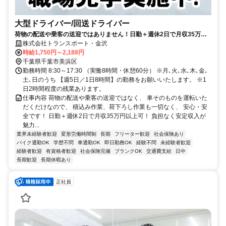
大型ドライバー/回送ドライバー
荷物の配送や乗客の送迎ではありません！日勤＋週休2日で月収35万円
以上可！荷物の積み降ろしなし！
株式会社トランスポート・金沢
時給1,750円～2,188円
千葉県千葉市美浜区
勤務時間 8:30～17:30 （実働8時間・休憩60分） ※月､火､水､木､金､
土､日のうち 【週5日／1日8時間】の勤務をお願いいたします。 ※1
日2時間程度の残業あります。
仕事内容 荷物の配送や乗客の送迎ではなく、 車そのものを運転いた
だくだけなので、 積込み作業、荷下ろし作業も一切なく、 安心・安
全です！ 日勤＋週休2日で月収35万円以上可！ 負担なく安定収入が
魅力...
業界未経験者歓迎
変形労働時間制
長期
フリーター歓迎
社会保険あり
バイク通勤OK
学歴不問
車通勤OK
即日勤務OK
経験不問
未経験者歓迎
経験者歓迎
有資格者歓迎
社会保険完備
ブランクOK
交通費支給
日中
長期歓迎
長期休暇あり
正社員