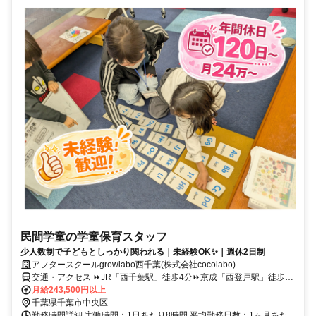
民間学童の学童保育スタッフ
少人数制で子どもとしっかり関われる｜未経験OK✨｜週休2日制
アフタースクールgrowlabo西千葉(株式会社cocolabo)
交通・アクセス ⏩JR「西千葉駅」徒歩4分⏩京成「西登戸駅」徒歩7
分
月給243,500円以上
千葉県千葉市中央区
勤務時間詳細 実働時間：1日あたり8時間 平均勤務日数：1ヶ月あた