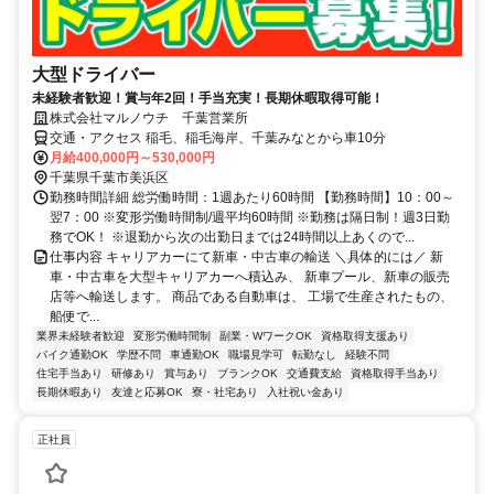
大型ドライバー
未経験者歓迎！賞与年2回！手当充実！長期休暇取得可能！
株式会社マルノウチ 千葉営業所
交通・アクセス 稲毛、稲毛海岸、千葉みなとから車10分
月給400,000円～530,000円
千葉県千葉市美浜区
勤務時間詳細 総労働時間：1週あたり60時間 【勤務時間】10：00～
翌7：00 ※変形労働時間制/週平均60時間 ※勤務は隔日制！週3日勤
務でOK！ ※退勤から次の出勤日までは24時間以上あくので...
仕事内容 キャリアカーにて新車・中古車の輸送 ＼具体的には／ 新
車・中古車を大型キャリアカーへ積込み、 新車プール、新車の販売
店等へ輸送します。 商品である自動車は、 工場で生産されたもの、
船便で...
業界未経験者歓迎
変形労働時間制
副業・WワークOK
資格取得支援あり
バイク通勤OK
学歴不問
車通勤OK
職場見学可
転勤なし
経験不問
住宅手当あり
研修あり
賞与あり
ブランクOK
交通費支給
資格取得手当あり
長期休暇あり
友達と応募OK
寮・社宅あり
入社祝い金あり
正社員