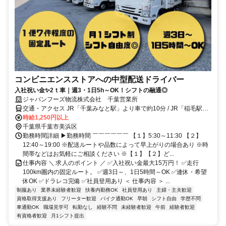
コンビニエンスストアへの中型配送ドライバー
入社祝い金✨2ｔ車｜週3・1日5h～OK！シフトの融通◎
ジャパンフーズ物流株式会社 千葉営業所
交通・アクセス JR「千葉みなと駅」より車で約10分 / JR「稲毛駅」
より車で約15分
時給1,250円以上
千葉県千葉市美浜区
勤務時間詳細 ▶勤務時間 ￣￣￣￣￣￣ 【１】5:30～11:30 【２】
12:40～19:00 ※配送ルートや品数によって早上がりの場合あり ※時
間帯などはお気軽にご相談ください ※【１】【２】ど...
仕事内容 ＼ 求人のポイント ／ ✅入社祝い金最大15万円！ ✅走行
100km圏内の固定ルート。 ✅週3日～、1日5時間～OK ✅連休・希望
休OK ✅ドラレコ完備 ✅社員登用あり ＜ 仕事内容 ＞ ...
制服あり
業界未経験者歓迎
扶養内勤務OK
社員登用あり
主婦・主夫歓迎
資格取得支援あり
フリーター歓迎
バイク通勤OK
早朝
シフト自由
学歴不問
車通勤OK
職場見学可
転勤なし
経験不問
未経験者歓迎
午前
経験者歓迎
有資格者歓迎
月1シフト提出