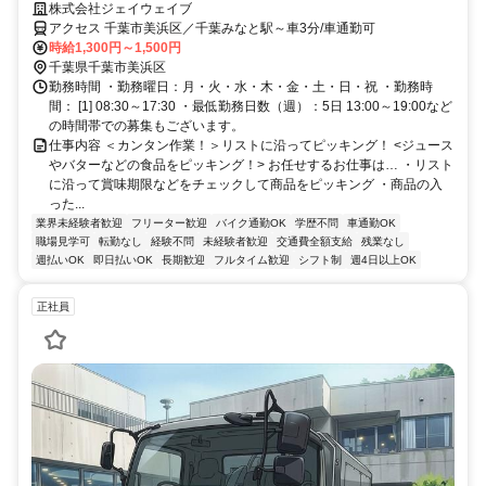
ング、リーチフォーク作業！
株式会社ジェイウェイブ
アクセス 千葉市美浜区／千葉みなと駅～車3分/車通勤可
時給1,300円～1,500円
千葉県千葉市美浜区
勤務時間 ・勤務曜日：月・火・水・木・金・土・日・祝 ・勤務時
間： [1] 08:30～17:30 ・最低勤務日数（週）：5日 13:00～19:00など
の時間帯での募集もございます。
仕事内容 ＜カンタン作業！＞リストに沿ってピッキング！ <ジュース
やバターなどの食品をピッキング！> お任せするお仕事は… ・リスト
に沿って賞味期限などをチェックして商品をピッキング ・商品の入
った...
業界未経験者歓迎
フリーター歓迎
バイク通勤OK
学歴不問
車通勤OK
職場見学可
転勤なし
経験不問
未経験者歓迎
交通費全額支給
残業なし
週払いOK
即日払いOK
長期歓迎
フルタイム歓迎
シフト制
週4日以上OK
正社員