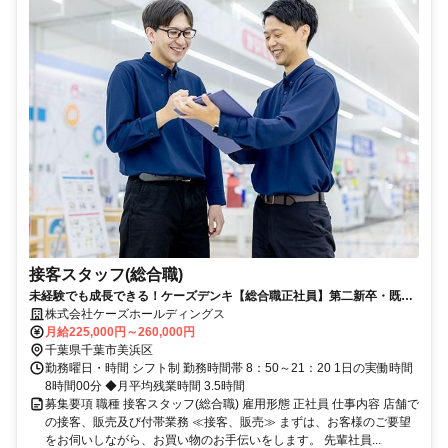
接客スタッフ(総合職)
未経験でも成長できる！ケーズデンキ【総合職正社員】第二新卒・既卒
者を積極採用中！
株式会社ケーズホールディングス
月給225,000円～260,000円
千葉県千葉市美浜区
勤務曜日・時間 シフト制 勤務時間帯 8：50～21：20 1日の実働時間
8時間00分 ◆月平均残業時間 3.5時間
募集要項 職種 接客スタッフ(総合職) 雇用形態 正社員 仕事内容 店舗で
の接客、販売及び付帯業務 ≪接客、販売≫ まずは、お客様のご要望
をお伺いしながら、お買い物のお手伝いをします。 先輩社員...