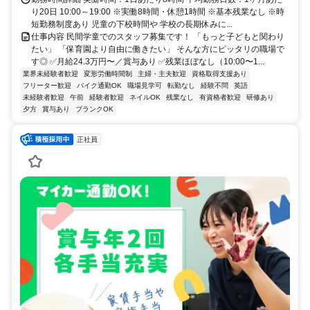
り20日 10:00～19:00 ※実働8時間・休憩1時間 ※基本残業なし ※時
短勤務制度あり 児童の下校時間や 学校の長期休みに...
仕事内容 民間学童でのスタッフ募集です！ 「もっと子どもと関わり
たい」 「保育園より自由に働きたい」 そんな方にピッタリの職場で
す◎ ✅月給24.3万円〜／賞与あり ✅残業ほぼなし（10:00〜1...
業界未経験者歓迎
変形労働時間制
主婦・主夫歓迎
資格取得支援あり
フリーター歓迎
バイク通勤OK
職場見学可
転勤なし
経験不問
英語
未経験者歓迎
午前
経験者歓迎
ネイルOK
残業なし
有資格者歓迎
研修あり
夕方
賞与あり
ブランクOK
正社員