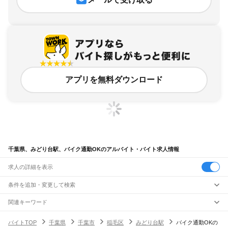
アプリを無料ダウンロード
千葉県、みどり台駅、バイク通勤OKのアルバイト・バイト求人情報
求人の詳細を表示
条件を追加・変更して検索
市区町村を追加・変更
関連キーワード
完全在宅ワーク 全国
シール貼り 在宅
現在地周辺
ガチャガチャ
犬カフェ
千葉県
駅を追加・変更
バイトTOP
千葉県
千葉市
稲毛区
みどり台駅
バイク通勤OKの
千葉県
すべて