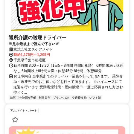
通所介護の送迎ドライバー
※是非最後まで読んで下さい※
株式会社エスケアメイト
時給1,175円～1,205円
千葉県千葉市稲毛区
勤務時間 8:00～18:30（1日5～8時間 時間応相談） 6時間未満：休憩
なし 6時間以上8時間未満：休憩45分 8時間：休憩60分
お仕事内容 当事業所でのドライバー業務を行って頂きます。 乗降介
助・送迎先でのお手伝いなどを行って頂きます。 ※ハイエースにて
送迎を行います 受動喫煙対策：屋内禁煙 ※一度ご応募された方はお
控えく...
急募
社会保険完備
制服貸与
ブランクOK
交通費支給
シフト制
アルバイト・パート