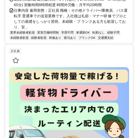
60分) 実働時間8時間程度 時間外労働：月平均20時間
仕事内容 雇用形態：正社員 職種：その他ドライバー/乗務員、バス運
転手 普通車での送迎業務です。入社後は礼節・マナー研 修でプロと
しての基礎をしっかり習得。未経験・ブ ランクある方も歓迎してお
り、安...
業界未経験者歓迎
変形労働時間制
学歴不問
車通勤OK
転勤なし
経験不問
未経験者歓迎
経験者歓迎
研修あり
賞与あり
ブランクOK
交通費支給
正社員