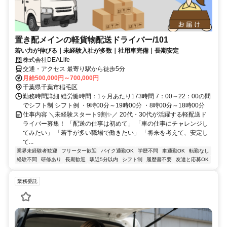
置き配メインの軽貨物配送ドライバー/101
若い力が伸びる｜未経験入社が多数｜社用車完備｜長期安定
株式会社DEALife
交通・アクセス 最寄り駅から徒歩5分
月給500,000円～700,000円
千葉県千葉市稲毛区
勤務時間詳細 総労働時間：1ヶ月あたり173時間 7：00～22：00の間
でシフト制 シフト例 ・9時00分～19時00分 ・8時00分～18時00分
仕事内容 ＼未経験スタート9割✨／ 20代・30代が活躍する軽配送ド
ライバー募集！ 「配送の仕事は初めて」 「車の仕事にチャレンジし
てみたい」 「若手が多い職場で働きたい」 「将来を考えて、安定し
て...
業界未経験者歓迎
フリーター歓迎
バイク通勤OK
学歴不問
車通勤OK
転勤なし
経験不問
研修あり
長期歓迎
駅近5分以内
シフト制
履歴書不要
友達と応募OK
業務委託