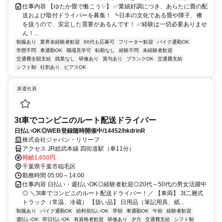
仕事内容 【ゆたか畳で働こう✨】 ✅業績好調につき、あらたに畳の配
送および取付ドライバーを募集！ ┗日本の文化である畳や障子、襖
を扱うので、安定した需要があるんです！ ✅経験は一切必要ありませ
ん！...
制服あり
業界未経験者歓迎
60代も応募可
フリーター歓迎
バイク通勤OK
学歴不問
車通勤OK
職場見学可
転勤なし
経験不問
未経験者歓迎
交通費全額支給
残業なし
研修あり
賞与あり
ブランクOK
交通費支給
シフト制
社割あり
ピアスOK
派遣社員
3t車でコンビニのルート配送ドライバー
日払いOK◎WEB登録随時開催中/14452/hkdrinR
株式会社ジャパン・リリーフ
アクセス JR総武本線 四街道駅（車11分）
時給1,650円
千葉県千葉市稲毛区
勤務時間 05:00～14:00
仕事内容 日払い・週払いOK◎経験者歓迎◎20代～50代の男女活躍中
◎ ＼3t車でコンビニのルート配送ドライバー！／ 【車両】 3t二層式
トラック（常温、冷蔵） 【扱い品】 日用品（筆記用具、紙...
制服あり
バイク通勤OK
給料前払いOK
早朝
車通勤OK
午前
経験者歓迎
週払いOK
即日払いOK
有資格者歓迎
研修あり
夕方
交通費支給
シフト制