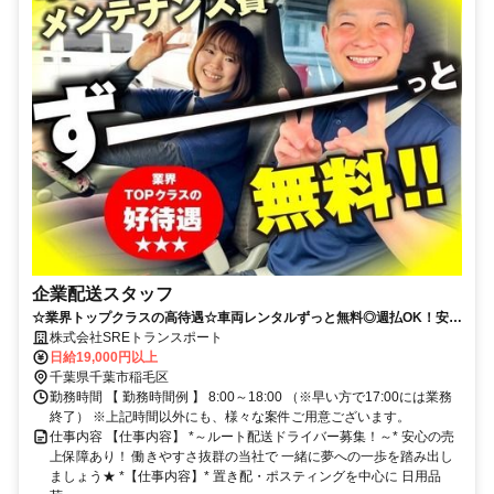
企業配送スタッフ
☆業界トップクラスの高待遇☆車両レンタルずっと無料◎週払OK！安心
のサポート体制！
株式会社SREトランスポート
日給19,000円以上
千葉県千葉市稲毛区
勤務時間 【 勤務時間例 】 8:00～18:00 （※早い方で17:00には業務
終了） ※上記時間以外にも、様々な案件ご用意ございます。
仕事内容 【仕事内容】 *～ルート配送ドライバー募集！～* 安心の売
上保障あり！ 働きやすさ抜群の当社で 一緒に夢への一歩を踏み出し
ましょう★ *【仕事内容】* 置き配・ポスティングを中心に 日用品