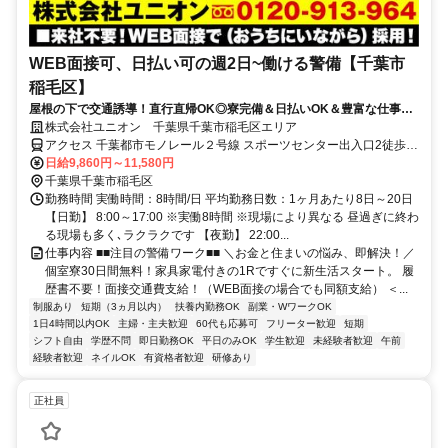
WEB面接可、日払い可の週2日~働ける警備【千葉市
稲毛区】
屋根の下で交通誘導！直行直帰OK◎寮完備＆日払いOK＆豊富な仕事量
★仕事が早く終わった時でも日給保証
株式会社ユニオン 千葉県千葉市稲毛区エリア
アクセス 千葉都市モノレール２号線 スポーツセンター出入口2徒歩約
16分、千葉都市モノレール２号線 穴川（千葉県）出入口3徒歩約16
日給9,860円～11,580円
分、千葉都市モノレール２号線 動物公園出入口2徒歩約25分 千葉県
千葉県千葉市稲毛区
千葉市稲毛区エリア（穴川駅、稲毛駅、京成稲毛駅、作草部駅、スポ
勤務時間 実働時間：8時間/日 平均勤務日数：1ヶ月あたり8日～20日
ーツセンター駅、天台駅等）
【日勤】 8:00～17:00 ※実働8時間 ※現場により異なる 昼過ぎに終わ
る現場も多く､ラクラクです 【夜勤】 22:00...
仕事内容 ■■注目の警備ワーク■■ ＼お金と住まいの悩み、即解決！／
個室寮30日間無料！家具家電付きの1Rですぐに新生活スタート。 履
歴書不要！面接交通費支給！（WEB面接の場合でも同額支給） ＜...
制服あり
短期（3ヵ月以内）
扶養内勤務OK
副業・WワークOK
1日4時間以内OK
主婦・主夫歓迎
60代も応募可
フリーター歓迎
短期
シフト自由
学歴不問
即日勤務OK
平日のみOK
学生歓迎
未経験者歓迎
午前
経験者歓迎
ネイルOK
有資格者歓迎
研修あり
正社員