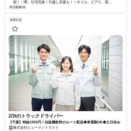
能！ ✅寮、社宅完備！引越し支援も！ ✅ネイル、ピアス、髪...
即日勤務OK
派遣社員
2/3tのトラックドライバー
【千葉】時給1950円！自販機飲料のルート配送◆車通勤OK◆土日休み
株式会社ヒューマントラスト