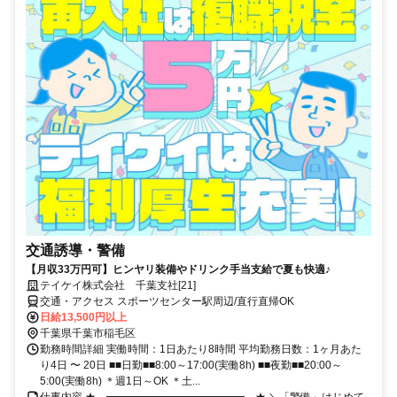
交通誘導・警備
【月収33万円可】ヒンヤリ装備やドリンク手当支給で夏も快適♪
テイケイ株式会社 千葉支社[21]
交通・アクセス スポーツセンター駅周辺/直行直帰OK
日給13,500円以上
千葉県千葉市稲毛区
勤務時間詳細 実働時間：1日あたり8時間 平均勤務日数：1ヶ月あた
り4日 〜 20日 ■■日勤■■8:00～17:00(実働8h) ■■夜勤■■20:00～
5:00(実働8h) ＊週1日～OK ＊土...