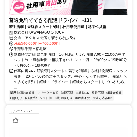
普通免許でできる配達ドライバー-101
若手活躍｜未経験スタート9割｜社用車使用可｜将来性抜群
株式会社KAWANAGO GROUP
交通・アクセス 最寄り駅から徒歩5分
月給500,000円～700,000円
千葉県千葉市稲毛区
勤務時間詳細 総労働時間：1ヶ月あたり173時間 7:00～22:00の中で
シフト制 ＊勤務時間ご相談下さい！ シフト例 ・9時00分～19時00分
・8時00分～18時00分
仕事内容 🚗未経験9割スタート✨ 若手が活躍する軽貨物配送スタッフ
募集！ 20代・30代の若手スタッフが中心となって活躍中。 先輩たち
の多くが配送未経験・ドライバー未経験からスタートしているため、
...
業界未経験者歓迎
フリーター歓迎
学歴不問
車通勤OK
経験不問
経験者歓迎
研修あり
長期歓迎
シフト制
長期休暇あり
履歴書不要
友達と応募OK
アルバイト・パート