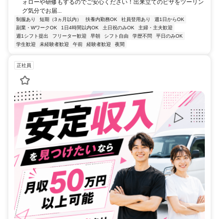
ォローや研修もするのでご安心ください！出来立てのピザをツーリン
グ気分でお届...
制服あり
短期（3ヵ月以内）
扶養内勤務OK
社員登用あり
週1日からOK
副業・WワークOK
1日4時間以内OK
土日祝のみOK
主婦・主夫歓迎
週1シフト提出
フリーター歓迎
早朝
シフト自由
学歴不問
平日のみOK
学生歓迎
未経験者歓迎
午前
経験者歓迎
夜間
正社員