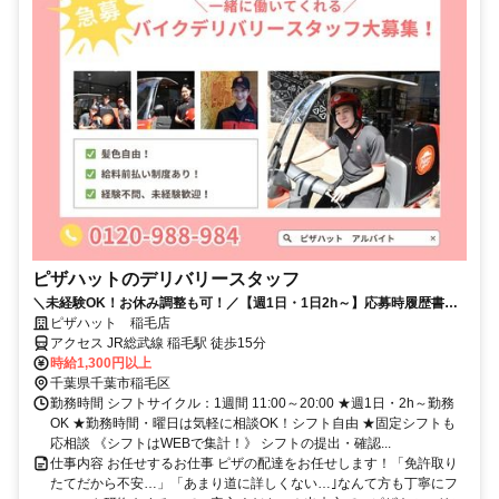
ピザハットのデリバリースタッフ
＼未経験OK！お休み調整も可！／【週1日・1日2h～】応募時履歴書不
要！
ピザハット 稲毛店
アクセス JR総武線 稲毛駅 徒歩15分
時給1,300円以上
千葉県千葉市稲毛区
勤務時間 シフトサイクル：1週間 11:00～20:00 ★週1日・2h～勤務
OK ★勤務時間・曜日は気軽に相談OK！シフト自由 ★固定シフトも
応相談 《シフトはWEBで集計！》 シフトの提出・確認...
仕事内容 お任せするお仕事 ピザの配達をお任せします！「免許取り
たてだから不安…」「あまり道に詳しくない…｣なんて方も丁寧にフ