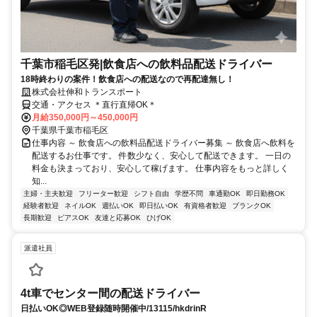
千葉市稲毛区発|飲食店への飲料品配送ドライバー
18時終わりの案件！飲食店への配送なので再配達無し！
株式会社伸和トランスポート
交通・アクセス ＊直行直帰OK＊
月給350,000円～450,000円
千葉県千葉市稲毛区
仕事内容 ～ 飲食店への飲料品配送ドライバー募集 ～ 飲食店へ飲料を
配送するお仕事です。 件数少なく、安心して配送できます。 一日の
料金も決まっており、安心して稼げます。 仕事内容をもっと詳しく
知...
主婦・主夫歓迎
フリーター歓迎
シフト自由
学歴不問
車通勤OK
即日勤務OK
経験者歓迎
ネイルOK
週払いOK
即日払いOK
有資格者歓迎
ブランクOK
長期歓迎
ピアスOK
友達と応募OK
ひげOK
派遣社員
4t車でセンター間の配送ドライバー
日払いOK◎WEB登録随時開催中/13115/hkdrinR