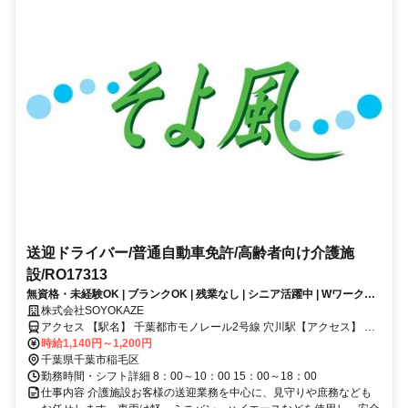
送迎ドライバー/普通自動車免許/高齢者向け介護施
設/RO17313
無資格・未経験OK | ブランクOK | 残業なし | シニア活躍中 | WワークOK
| 夜勤なし | 週3日勤務からOK | 交通費支給 | 福利厚生充実│デイサービ
株式会社SOYOKAZE
ス/送迎ドライバー/パート募集！お客様の安全な移動をサポート！
アクセス 【駅名】 千葉都市モノレール2号線 穴川駅【アクセス】 千
葉都市モノレール2号線穴川駅より徒歩8分
時給1,140円～1,200円
千葉県千葉市稲毛区
勤務時間・シフト詳細 8：00～10：00 15：00～18：00
仕事内容 介護施設お客様の送迎業務を中心に、見守りや庶務なども