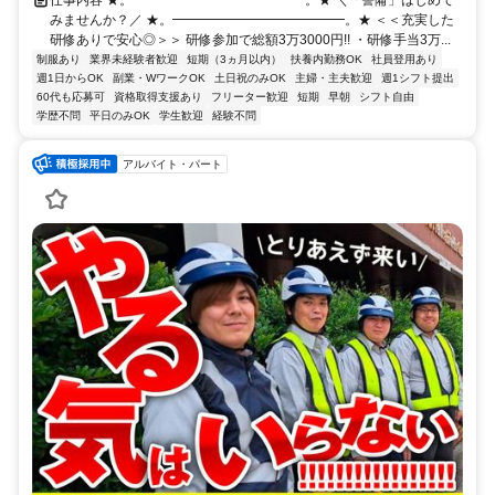
仕事内容 ★。━━━━━━━━━━━━━。★ ＼「警備」はじめて
みませんか？／ ★。━━━━━━━━━━━━━。★ ＜＜充実した
研修ありで安心◎＞＞ 研修参加で総額3万3000円!! ・研修手当3万...
制服あり
業界未経験者歓迎
短期（3ヵ月以内）
扶養内勤務OK
社員登用あり
週1日からOK
副業・WワークOK
土日祝のみOK
主婦・主夫歓迎
週1シフト提出
60代も応募可
資格取得支援あり
フリーター歓迎
短期
早朝
シフト自由
学歴不問
平日のみOK
学生歓迎
経験不問
アルバイト・パート