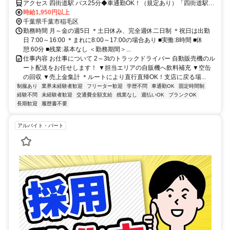
アクセス 四街道駅 バス25分◆車通勤OK！（規定あり）「四街道駅」
からバス代の支給もあり！
時給1,950円以上
千葉県千葉市稲毛区
勤務時間 月～金の週5日 ＊土日休み、完全週休二日制 ＊祝日は出勤
日 7:00～16:00 ＊まれに8:00～17:00の場合あり ■実働:8時間 ■休
憩:60分 ■残業:基本なし ＜勤務期間＞...
仕事内容 お仕事について 2～3tのトラックドライバー 自動販売機のル
ート配送をお任せします！ ▼担当エリアの自販機へ飲料補充 ▼空缶
の回収 ▼売上金集計 ＊ルートにより直行直帰OK！支店に戻る場...
制服あり
業界未経験者歓迎
フリーター歓迎
学歴不問
車通勤OK
固定時間制
経験不問
未経験者歓迎
交通費全額支給
残業なし
週払いOK
ブランクOK
長期歓迎
履歴書不要
アルバイト・パート