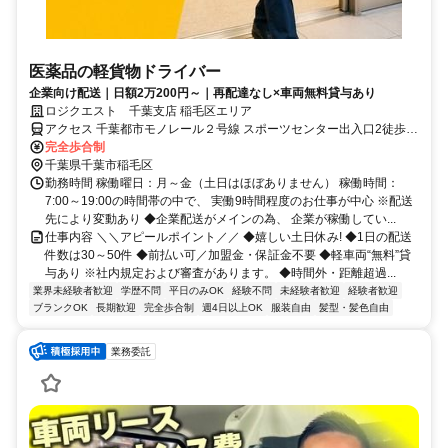
医薬品の軽貨物ドライバー
企業向け配送｜日額2万200円～｜再配達なし×車両無料貸与あり
ロジクエスト 千葉支店 稲毛区エリア
アクセス 千葉都市モノレール２号線 スポーツセンター出入口2徒歩約
16分、千葉都市モノレール２号線 穴川（千葉県）出入口3徒歩約16
完全歩合制
分、千葉都市モノレール２号線 動物公園出入口2徒歩約25分
千葉県千葉市稲毛区
勤務時間 稼働曜日：月～金（土日はほぼありません） 稼働時間：
7:00～19:00の時間帯の中で、 実働9時間程度のお仕事が中心 ※配送
先により変動あり ◆企業配送がメインの為、 企業が稼働してい...
仕事内容 ＼＼アピールポイント／／ ◆嬉しい土日休み! ◆1日の配送
件数は30～50件 ◆前払い可／加盟金・保証金不要 ◆軽車両“無料”貸
与あり ※社内規定および審査があります。 ◆時間外・距離超過...
業界未経験者歓迎
学歴不問
平日のみOK
経験不問
未経験者歓迎
経験者歓迎
ブランクOK
長期歓迎
完全歩合制
週4日以上OK
服装自由
髪型・髪色自由
業務委託