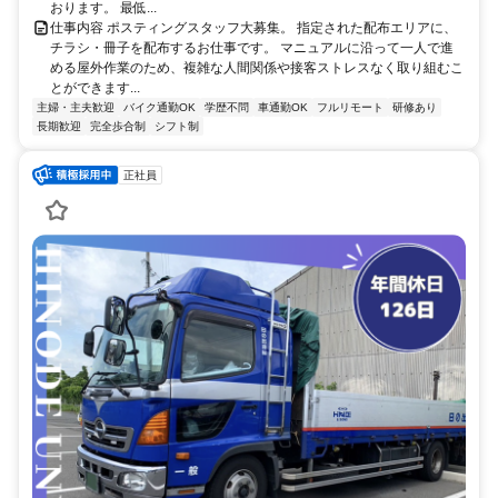
おります。 最低...
仕事内容 ポスティングスタッフ大募集。 指定された配布エリアに、
チラシ・冊子を配布するお仕事です。 マニュアルに沿って一人で進
める屋外作業のため、複雑な人間関係や接客ストレスなく取り組むこ
とができます...
主婦・主夫歓迎
バイク通勤OK
学歴不問
車通勤OK
フルリモート
研修あり
長期歓迎
完全歩合制
シフト制
正社員