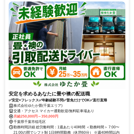
安定を求めるあなたに畳や襖の配送職
✅安定×フレックス✅年齢経験不問✅普免だけでOK✅直行直帰
株式会社ゆたか畳(千葉エリア)
交通・アクセス マイカー通勤歓迎/無料駐車場あり
月給250,000円～350,000円
千葉県千葉市稲毛区
勤務時間詳細 総労働時間：1週あたり40時間 ＜勤務時間＞ 7:00〜
21:00の間でシフト制 1日8時間勤務（休憩60分） ※週40時間以内