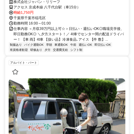
株式会社ジャパン・リリーフ
アクセス 京成本線 八千代台駅（車15分）
時給1,750円
千葉県千葉市稲毛区
勤務時間 16:00～01:00
仕事内容 ＜月収39万円以上可☆＞日払い・週払いOK◎職場見学後、
即日勤務OK◎ ＼夕方スタート！／ 4t車でセンター間の配送ドライバ
ー！ 【車 両】4t車 【扱い品】冷凍食品､アイス 【件 数】...
制服あり
バイク通勤OK
早朝
車通勤OK
午前
週払いOK
即日払いOK
有資格者歓迎
研修あり
夕方
交通費支給
シフト制
アルバイト・パート