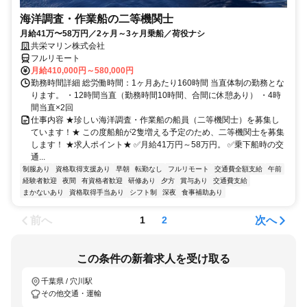
海洋調査・作業船の二等機関士
月給41万〜58万円／2ヶ月～3ヶ月乗船／荷役ナシ
共栄マリン株式会社
フルリモート
月給410,000円～580,000円
勤務時間詳細 総労働時間：1ヶ月あたり160時間 当直体制の勤務とな
ります。 ・12時間当直（勤務時間10時間、合間に休憩あり） ・4時
間当直×2回
仕事内容 ★珍しい海洋調査・作業船の船員（二等機関士）を募集し
ています！★ この度船舶が2隻増える予定のため、二等機関士を募集
します！ ★求人ポイント★ ✅月給41万円～58万円。 ✅乗下船時の交
通...
制服あり
資格取得支援あり
早朝
転勤なし
フルリモート
交通費全額支給
午前
経験者歓迎
夜間
有資格者歓迎
研修あり
夕方
賞与あり
交通費支給
まかないあり
資格取得手当あり
シフト制
深夜
食事補助あり
前へ
次へ
1
2
この条件の新着求人を受け取る
千葉県 / 穴川駅
その他交通・運輸