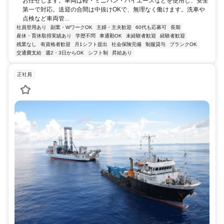
お任せします。車両は軽・ミニバン・ハイエースなどを使用し、安全
第一で対応。送迎の合間は中抜けOKで、無理なく働けます。洗車や
点検など車両管...
社員登用あり
副業・WワークOK
主婦・主夫歓迎
60代も応募可
長期
産休・育休取得実績あり
学歴不問
車通勤OK
未経験者歓迎
経験者歓迎
残業なし
有資格者歓迎
月1シフト提出
社会保険完備
制服貸与
ブランクOK
交通費支給
週2・3日からOK
シフト制
昇給あり
正社員