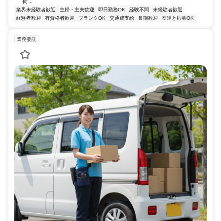
荷...
業界未経験者歓迎
主婦・主夫歓迎
即日勤務OK
経験不問
未経験者歓迎
経験者歓迎
有資格者歓迎
ブランクOK
交通費支給
長期歓迎
友達と応募OK
業務委託