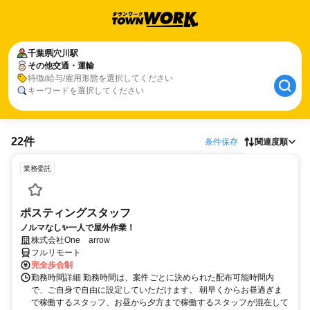
千葉県
穴川駅
その他交通・運輸
特徴/給与/雇用形態を選択してください
キーワードを選択してください
22件
条件保存
関連度順
業務委託
ポスティングスタッフ
ノルマなし✨一人で屋外作業！
株式会社One arrow
フルリモート
完全歩合制
勤務時間詳細 勤務時間は、案件ごとに決められた配布可能時間内
で、ご自身で自由に設定していただけます。 朝早くからお昼過ぎま
で稼働するスタッフ、お昼から夕方まで稼働するスタッフが混在して