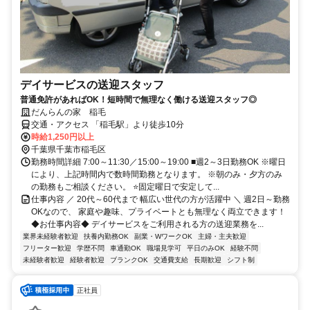
デイサービスの送迎スタッフ
普通免許があればOK！短時間で無理なく働ける送迎スタッフ◎
だんらんの家 稲毛
交通・アクセス 「稲毛駅」より徒歩10分
時給1,250円以上
千葉県千葉市稲毛区
勤務時間詳細 7:00～11:30／15:00～19:00 ■週2～3日勤務OK ※曜日
により、上記時間内で数時間勤務となります。 ※朝のみ・夕方のみ
の勤務もご相談ください。 ⭐固定曜日で安定して...
仕事内容 ／ 20代～60代まで 幅広い世代の方が活躍中 ＼ 週2日～勤務
OKなので、 家庭や趣味、プライベートとも無理なく両立できます！
◆お仕事内容◆ デイサービスをご利用される方の送迎業務を...
業界未経験者歓迎
扶養内勤務OK
副業・WワークOK
主婦・主夫歓迎
フリーター歓迎
学歴不問
車通勤OK
職場見学可
平日のみOK
経験不問
未経験者歓迎
経験者歓迎
ブランクOK
交通費支給
長期歓迎
シフト制
正社員