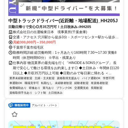
中型トラックドライバー(近距離・地場配送)_HH205J
日勤日帰りで安心◎月35万円可！土日祝休み♪/HH205
株式会社日の出運輸東日本 境事業所(千葉倉庫)
交通・アクセス 穴川駅から徒歩3分・スポーツセンター駅から徒歩16
分
月給300,000円～350,000円
千葉県千葉市稲毛区
勤務時間詳細 総労働時間：1ヶ月あたり160時間 7:30〜17:30 実働8
時間（休憩時間60分） ※早出・残業あり
仕事内容 物流業界の最先端を行く「HINODE＆SONSグループ」 長
期で安心して働ける環境をお約束します◎ ◆土日休み・年間休日120
日以上 ◆月収35万円以上可能 ◆日勤のみで毎日家に帰れる ＜...
業界未経験者歓迎
主婦・主夫歓迎
資格取得支援あり
バイク通勤OK
学歴不問
車通勤OK
職場見学可
転勤なし
未経験者歓迎
経験者歓迎
有資格者歓迎
食費補助あり
研修あり
賞与あり
ブランクOK
交通費支給
長期歓迎
資格取得手当あり
シフト制
土日祝休み
アルバイト・パート