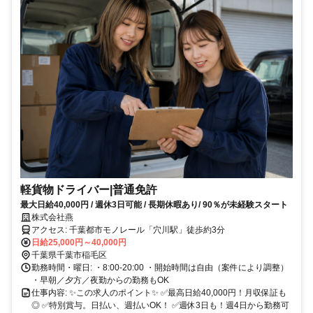
軽貨物ドライバー|普通免許
最大日給40,000円 / 週休3日可能 / 長期休暇あり/ 90％が未経験スタート
株式会社燕
アクセス: 千葉都市モノレール「穴川駅」徒歩約3分
日給25,000円～40,000円
千葉県千葉市稲毛区
勤務時間・曜日: ・8:00-20:00 ・開始時間は自由（案件により調整）
・早朝／夕方／夜勤からの勤務もOK
仕事内容: ✨この求人のポイント✨ ✅最高日給40,000円！月収保証も
◎ ✅特別賞与。日払い、週払いOK！ ✅週休3日も！週4日から勤務可