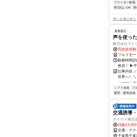
フリーター歓迎
即日払いOK
研
同じ企業の求人
業務委託
声を使っ
株式会社マト
完全歩合制
フルリモー
勤務時間詳細
推奨！ ▶
仕事内容 
世界へ✨ ＼
╰───･･⭐･
シフト自由
フ
髪型・髪色自由
交通誘導
テイケイ株式会
日給13,50
交通・アク
千葉県千葉