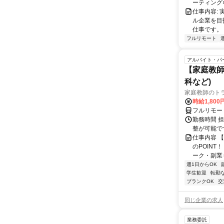
ーティングな
仕事内容:
ル企業を目
仕事です。
フルリモート
アルバイト・パ
【家庭教師
科など)
家庭教師のト
時給1,800
フルリモー
勤務時間 
整が可能で
仕事内容 
のPOINT
ーク・副業も
週1日からOK
学生歓迎
転勤
ブランクOK
交
同じ企業の求人
業務委託