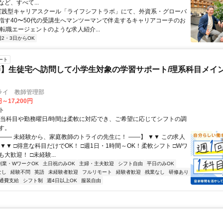
ど、すべて...
 実践型キャリアスクール「ライフシフトラボ」にて、外資系・グローバ
指す40〜50代の受講生へマンツーマンで伴走するキャリアコーチのお
 転職エージェントのような求人紹介...
週2・3日からOK
ート
】生徒宅へ訪問して小学生対象の学習サポート/理系科目メイン
ライ 教師管理部
円～17,200円
ト
担当科目や勤務曜日/時間は柔軟に対応でき、ご希望に応じてシフトの調
す。
【―― 未経験から、家庭教師のトライの先生に！ ――】 ▼▼ この求人
！ ▼▼ □得意な科目だけでOK！ □週1日・1時間～OK！柔軟シフト □Wワ
大歓迎！ □未経験...
副業・WワークOK
土日祝のみOK
主婦・主夫歓迎
シフト自由
平日のみOK
なし
経験不問
英語
未経験者歓迎
フルリモート
経験者歓迎
残業なし
研修あり
通費支給
シフト制
週4日以上OK
服装自由