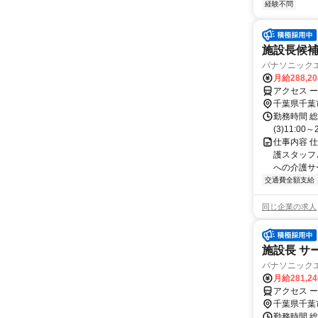
経験不問
施設長候補
パナソニック
月給288,2
アクセス ー
千葉県千葉
勤務時間 総労
(3)11:00
仕事内容 
護スタッフ
への介護サ
交通費全額支給
同じ企業の求人
施設長 サー
パナソニック
月給281,2
アクセス ー
千葉県千葉
勤務時間 