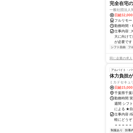
完全在宅
一般社団法人
日給32,00
フルリモー
勤務時間・曜
仕事内容:
大に向けて
が必要です！
シフト自由
フ
同じ企業の求人
アルバイト・パ
体力負担
ミカドセキュ
日給15,00
千葉県千葉
勤務時間 
週間 シフト
による ★自
仕事内容 /
軽にどうぞ！
＝＝＝＝＝＝＝
制服あり
扶養