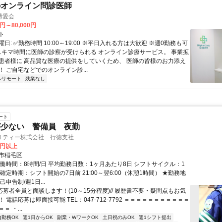
のオンライン問診医師
博愛会
0円～80,000円
ト
日: ✅勤務時間 10:00～19:00 ※平日入れる方は大歓迎 ※週0勤務も可
 スキマ時間に医師の診察が受けられる オンライン診療サービス。 事業拡
患者様に 高品質な医療の提供をしていくため、 医師の皆様のお力添え
 ご自宅などでのオンライン診...
ルリモート
残業なし
ート
が少ない 警備員 夜勤
リティー株式会社 行徳支社
0円以上
市稲毛区
実働時間：8時間/日 平均勤務日数：1ヶ月あたり8日 シフトサイクル：1
確定時期：シフト開始の7日前 21:00～翌6:00（休憩1時間） ★勤務地
己申告制/週1日...
/応募者全員と面談します！(10～15分程度)// 履歴書不要・疑問点もお気
 電話応募は即面接可能 TEL：047-712-7792 ＝＝＝＝＝＝＝＝＝＝＝
 ・...
内勤務OK
週1日からOK
副業・WワークOK
土日祝のみOK
週1シフト提出