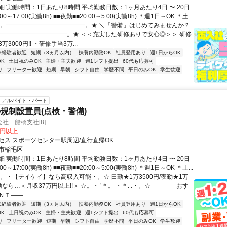
 実働時間：1日あたり8時間 平均勤務日数：1ヶ月あたり4日 〜 20日
00～17:00(実働8h) ■■夜勤■■20:00～5:00(実働8h) ＊週1日～OK ＊土...
★。━━━━━━━━━━━━━。★ ＼「警備」はじめてみませんか？
━━━━━━━━━━━━。★ ＜＜充実した研修ありで安心◎＞＞ 研修
3000円!! ・研修手当3万...
未経験者歓迎
短期（3ヵ月以内）
扶養内勤務OK
社員登用あり
週1日からOK
K
土日祝のみOK
主婦・主夫歓迎
週1シフト提出
60代も応募可
り
フリーター歓迎
短期
早朝
シフト自由
学歴不問
平日のみOK
学生歓迎
アルバイト・パート
規制設置員(点検・警備)
社 船橋支社[8]
0円以上
セス スポーツセンター駅周辺/直行直帰OK
市稲毛区
 実働時間：1日あたり8時間 平均勤務日数：1ヶ月あたり4日 〜 20日
00～17:00(実働8h) ■■夜勤■■20:00～5:00(実働8h) ＊週1日～OK ＊土...
☆。・【テイケイ】なら高収入可能・。☆ 日勤★1万3500円/夜勤★1万
夜勤なら…＜月収37万円以上!!＞ ☆。・ ‛＊。 ・＊. .・。☆ ――――おす
Ｔ――...
未経験者歓迎
短期（3ヵ月以内）
扶養内勤務OK
社員登用あり
週1日からOK
K
土日祝のみOK
主婦・主夫歓迎
週1シフト提出
60代も応募可
り
フリーター歓迎
短期
早朝
シフト自由
学歴不問
平日のみOK
学生歓迎