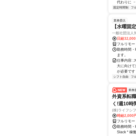
代わりに ・
固定時間制
フ
業務委託
【水曜固
一般社団法人
日給32,00
フルリモー
勤務時間・曜
ます。
仕事内容:
大に向けて
が必要です！
シフト自由
フ
業務
外資系転職
く!週10
(株)ライフシ
時給2,000
フルリモー
勤務時間・曜
Slack 