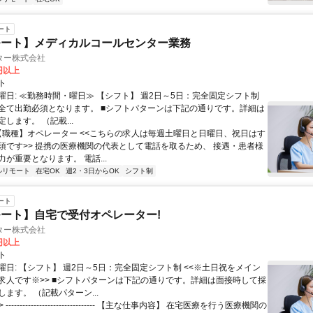
ート
モート】メディカルコールセンター業務
ター株式会社
0円以上
ト
曜日: ≪勤務時間・曜日≫ 【シフト】 週2日～5日：完全固定シフト制
全て出勤必須となります。ㅤ ■シフトパターンは下記の通りです。詳細は
します。 （記載...
 【職種】オペレーター <<こちらの求人は毎週土曜日と日曜日、祝日はす
須です>> 提携の医療機関の代表として電話を取るため、 接遇・患者様
が重要となります。 電話...
ルリモート
在宅OK
週2・3日からOK
シフト制
ート
ート】自宅で受付オペレーター!
ター株式会社
0円以上
ト
曜日: 【シフト】 週2日～5日：完全固定シフト制 <<※土日祝をメイン
求人です※>> ■シフトパターンは下記の通りです。詳細は面接時して採
ます。 （記載パターン...
 -------------------------------- 【主な仕事内容】 在宅医療を行う医療機関の