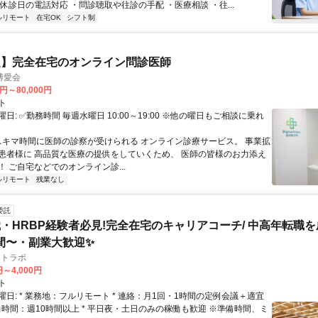
休診日の電話対応 ・問診聴取や往診の手配 ・医療相談 ・往...
ルリモート
在宅OK
シフト制
定】完全在宅のオンライン問診医師
博愛会
0円～80,000円
ト
日: ✅勤務時間 毎週水曜日 10:00～19:00 ※他の曜日もご相談に乗れ
 スキマ時間に医師の診察が受けられる オンライン診療サービス。 事業拡
患者様に 高品質な医療の提供をしていくため、 医師の皆様のお力添え
 ご自宅などでのオンライン診...
ルリモート
残業なし
委託
・HRBP経験者必見!完全在宅のキャリアコーチ/ 中高年転職
時間〜・副業大歓迎✨
フトラボ
円～4,000円
ト
日: * 業務地：フルリモート * 連絡：月1回・1時間の定例会議＋適宜
* 稼働時間：週10時間以上 * 平日夜・土日のみの稼働も歓迎 ※準備時間、ミ