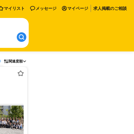
マイリスト
メッセージ
マイページ
求人掲載のご相談
存
関連度順