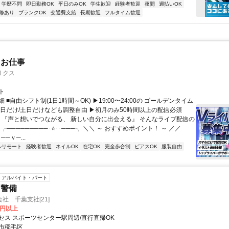
学歴不問
即日勤務OK
平日のみOK
学生歓迎
経験者歓迎
夜間
週払いOK
修あり
ブランクOK
交通費支給
長期歓迎
フルタイム歓迎
たお仕事
リクス
ト
 ■自由シフト制(1日1時間～OK) ▶19:00〜24:00の ゴールデンタイム
平日だけ/土日だけなども調整自由 ▶初月のみ50時間以上の配信必須
／ 『声と想いでつながる、 新しい自分に出会える』 そんなライブ配信の
 ╭─────────･⭐･･───╮ ＼＼ ～ おすすめポイント！ ～ ／／
──ｖ─...
ルリモート
経験者歓迎
ネイルOK
在宅OK
完全歩合制
ピアスOK
服装自由
アルバイト・パート
・警備
社 千葉支社[21]
0円以上
セス スポーツセンター駅周辺/直行直帰OK
市稲毛区