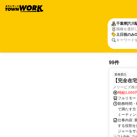
千葉県
穴川
職種を選択
土日祝のみO
キーワード
99件
業務委託
【完全在宅
メリービズ株
時給2,00
フルリモー
勤務時間・曜
で満たす方
ミーティングや
仕事内容:
する役割を
ジャーをサポ
シフト自由
フ