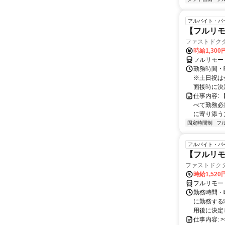
アルバイト・パ
【フルリ
ファストドク
時給1,30
フルリモー
勤務時間・
※土日祝は
面接時に決定
仕事内容:
べて勤務必
に寄り添う力
固定時間制
フ
アルバイト・パ
【フルリモ
ファストドク
時給1,52
フルリモー
勤務時間・
に勤務する
用後に決定し
仕事内容: >>