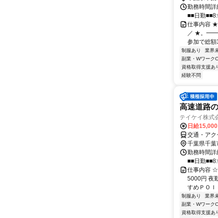
勤務時間詳細
■■日勤■■8:
仕事内容 
／ ★。━
参加で総額3万
制服あり
業界
副業・WワークO
資格取得支援あ
経験不問
高速道路の
テイケイ株式会
日給15,00
交通・アク
千葉県千葉
勤務時間詳細
■■日勤■■8:
仕事内容 
5000円 
すめＰＯＩＮ
制服あり
業界
副業・WワークO
資格取得支援あ