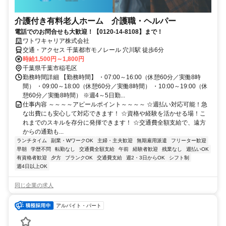
介護付き有料老人ホーム 介護職・ヘルパー
電話でのお問合せも大歓迎！【0120-14-8108】まで！
ワトワキャリア株式会社
交通・アクセス 千葉都市モノレール 穴川駅 徒歩6分
時給1,500円～1,800円
千葉県千葉市稲毛区
勤務時間詳細 【勤務時間】 ・07:00～16:00（休憩60分／実働8時
間） ・09:00～18:00（休憩60分／実働8時間） ・10:00～19:00（休
憩60分／実働8時間） ※週4～5日勤...
仕事内容 ～～～～アピールポイント～～～～ ☆週払い対応可能！急
な出費にも安心して対応できます！ ☆資格や経験を活かせる場！こ
れまでのスキルを存分に発揮できます！ ☆交通費全額支給で、遠方
からの通勤も...
ランチタイム
副業・WワークOK
主婦・主夫歓迎
無期雇用派遣
フリーター歓迎
早朝
学歴不問
転勤なし
交通費全額支給
午前
経験者歓迎
残業なし
週払いOK
有資格者歓迎
夕方
ブランクOK
交通費支給
週2・3日からOK
シフト制
週4日以上OK
同じ企業の求人
アルバイト・パート