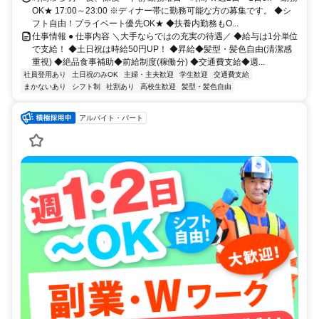
OK★ 17:00～23:00 ※ディナー帯に勤務可能な方の募集です。 ◆シ
フト自由！プライベート優先OK★ ◆扶養内勤務もO...
仕事情報 ● 仕事内容 ＼大手ならではの充実の待遇／ ◆給与は1分単位
で支給！ ◆土日祝は時給50円UP！ ◆昇給◆髪型・髪色自由(清潔感
重視) ◆絶品食事補助◆前給制度(稼働分) ◆交通費支給◆週...
社員登用あり
土日祝のみOK
主婦・主夫歓迎
学生歓迎
交通費支給
まかないあり
シフト制
社割あり
高校生歓迎
髪型・髪色自由
アルバイト・パート