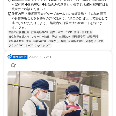
～翌9:30 ◆休憩60分 ◆日勤のみの勤務も可能です♪勤務可能時間は面
接時にご相談ください！
仕事内容 ＊重度障害者グループホームでの介護業務＊ 主に知的障害
や身体障害などをお持ちの方を対象に、 “第二の自宅”として安心して
過ごしていただけるよう、 施設内で日常生活のサポートを行いま
す。 各自...
業界未経験者歓迎
扶養内勤務OK
副業・WワークOK
主婦・主夫歓迎
資格取得支援あり
フリーター歓迎
早朝
車通勤OK
職場見学可
経験不問
未経験者歓迎
午前
経験者歓迎
残業なし
夜間
有資格者歓迎
研修あり
夕方
ブランクOK
オープニングスタッフ
アルバイト・パート