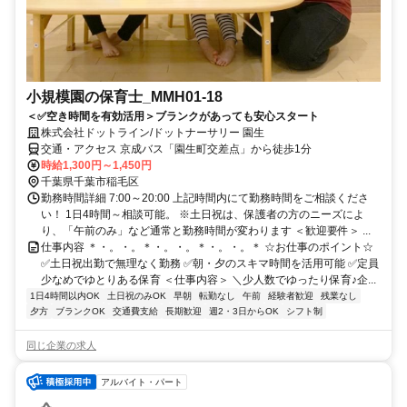
小規模園の保育士_MMH01-18
＜✅空き時間を有効活用＞ブランクがあっても安心スタート
株式会社ドットライン/ドットナーサリー 園生
交通・アクセス 京成バス「園生町交差点」から徒歩1分
時給1,300円～1,450円
千葉県千葉市稲毛区
勤務時間詳細 7:00～20:00 上記時間内にて勤務時間をご相談くださ
い！ 1日4時間～相談可能。 ※土日祝は、保護者の方のニーズによ
り、「午前のみ」など通常と勤務時間が変わります ＜歓迎要件＞ ...
仕事内容 ＊・。・。＊・。・。＊・。・。＊ ☆お仕事のポイント☆
✅土日祝出勤で無理なく勤務 ✅朝・夕のスキマ時間を活用可能 ✅定員
少なめでゆとりある保育 ＜仕事内容＞ ＼少人数でゆったり保育♪企...
1日4時間以内OK
土日祝のみOK
早朝
転勤なし
午前
経験者歓迎
残業なし
夕方
ブランクOK
交通費支給
長期歓迎
週2・3日からOK
シフト制
同じ企業の求人
アルバイト・パート