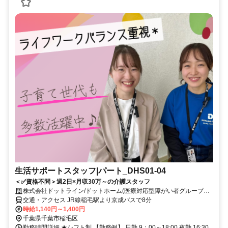
生活サポートスタッフ|パート_DHS01-04
＜✅資格不問＞週2日×月収30万～の介護スタッフ
株式会社ドットライン/ドットホーム(医療対応型障がい者グループホ
ーム)園生
交通・アクセス JR線稲毛駅より京成バスで8分
時給1,140円～1,400円
千葉県千葉市稲毛区
勤務時間詳細 ★シフト制 【勤務例】 日勤 9：00～18:00 夜勤 16:30