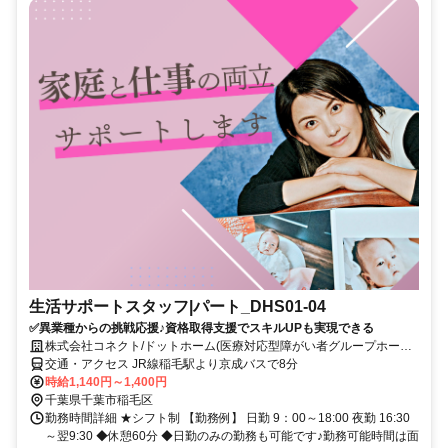
生活サポートスタッフ|パート_DHS01-04
✅異業種からの挑戦応援♪資格取得支援でスキルUPも実現できる
株式会社コネクト/ドットホーム(医療対応型障がい者グループホーム)
園生
交通・アクセス JR線稲毛駅より京成バスで8分
時給1,140円～1,400円
千葉県千葉市稲毛区
勤務時間詳細 ★シフト制 【勤務例】 日勤 9：00～18:00 夜勤 16:30
～翌9:30 ◆休憩60分 ◆日勤のみの勤務も可能です♪勤務可能時間は面