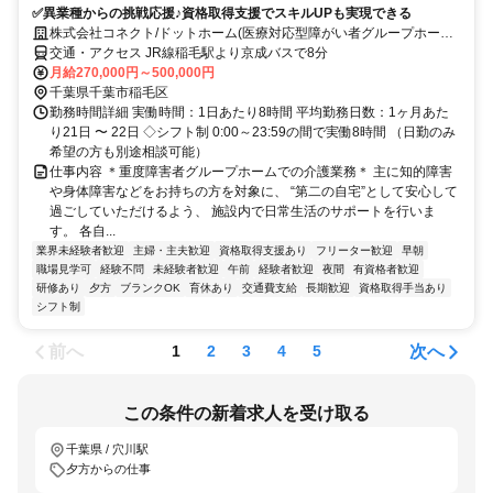
✅異業種からの挑戦応援♪資格取得支援でスキルUPも実現できる
株式会社コネクト/ドットホーム(医療対応型障がい者グループホーム)
園生
交通・アクセス JR線稲毛駅より京成バスで8分
月給270,000円～500,000円
千葉県千葉市稲毛区
勤務時間詳細 実働時間：1日あたり8時間 平均勤務日数：1ヶ月あた
り21日 〜 22日 ◇シフト制 0:00～23:59の間で実働8時間 （日勤のみ
希望の方も別途相談可能）
仕事内容 ＊重度障害者グループホームでの介護業務＊ 主に知的障害
や身体障害などをお持ちの方を対象に、 “第二の自宅”として安心して
過ごしていただけるよう、 施設内で日常生活のサポートを行いま
す。 各自...
業界未経験者歓迎
主婦・主夫歓迎
資格取得支援あり
フリーター歓迎
早朝
職場見学可
経験不問
未経験者歓迎
午前
経験者歓迎
夜間
有資格者歓迎
研修あり
夕方
ブランクOK
育休あり
交通費支給
長期歓迎
資格取得手当あり
シフト制
前へ
次へ
1
2
3
4
5
この条件の新着求人を受け取る
千葉県 / 穴川駅
夕方からの仕事