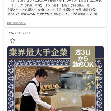
◎ ＼3t車でコンビニのルート配送ドライバー！／ 【車両】 3t二層式
トラック（常温、冷蔵） 【扱い品】 日用品（筆記用具、紙...
制服あり
バイク通勤OK
給料前払いOK
早朝
車通勤OK
午前
経験者歓迎
週払いOK
即日払いOK
有資格者歓迎
研修あり
夕方
交通費支給
シフト制
同じ企業の求人
アルバイト・パート