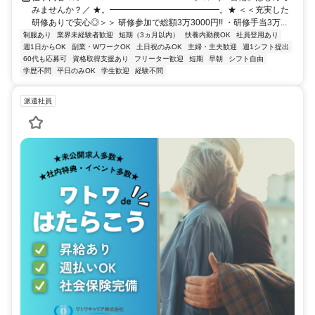
みませんか？／ ★。━━━━━━━━━━━━━。★ ＜＜充実した
研修ありで安心◎＞＞ 研修参加で総額3万3000円!! ・研修手当3万...
制服あり
業界未経験者歓迎
短期（3ヵ月以内）
扶養内勤務OK
社員登用あり
週1日からOK
副業・WワークOK
土日祝のみOK
主婦・主夫歓迎
週1シフト提出
60代も応募可
資格取得支援あり
フリーター歓迎
短期
早朝
シフト自由
学歴不問
平日のみOK
学生歓迎
経験不問
派遣社員