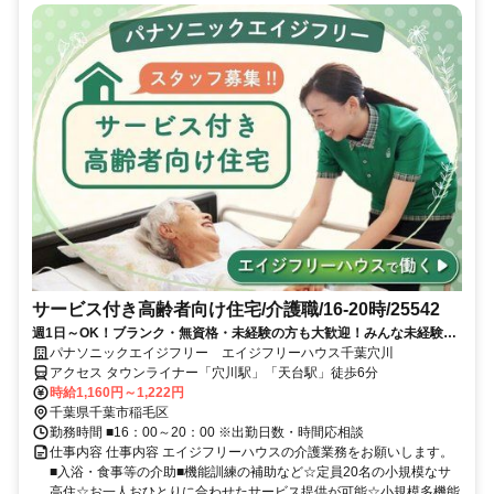
サービス付き高齢者向け住宅/介護職/16-20時/25542
週1日～OK！ブランク・無資格・未経験の方も大歓迎！みんな未経験か
らのスタートです！急なお休みもスタッフ全員でサポートします。ご希
パナソニックエイジフリー エイジフリーハウス千葉穴川
望の時間・日数をお伝えください。車通勤も可能です。
アクセス タウンライナー「穴川駅」「天台駅」徒歩6分
時給1,160円～1,222円
千葉県千葉市稲毛区
勤務時間 ■16：00～20：00 ※出勤日数・時間応相談
仕事内容 仕事内容 エイジフリーハウスの介護業務をお願いします。
■入浴・食事等の介助■機能訓練の補助など☆定員20名の小規模なサ
高住☆お一人おひとりに合わせたサービス提供が可能☆小規模多機能