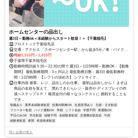
ホームセンターの品出し
週3日～勤務ok＜未経験からスタート歓迎！＞【千葉稲毛】
プロストック千葉稲毛店
交通・アクセス 「スポーツセンター駅」から徒歩5分／車・バイク通
勤ok
時給1,310円～1,410円
千葉県千葉市稲毛区
勤務時間詳細 5:30～22:30の間で 週3日～1日5時間～勤務OK - 【勤務
期間】 最低勤務期間：3ヶ月以上 最低勤務日数：週3日 最低勤務時
間：1日5時間 - 【シフトの決め方】 シフトサイク...
仕事内容 接客、レジ、品出しのお仕事。 最初は品出しから！ まずは
商品の名前を覚えて、 慣れてきたらレジ・販売や ディスプレイの作
成へステップＵＰ！ 報奨金付の様々なコンテストに 挑戦することも
でき...
制服あり
業界未経験者歓迎
扶養内勤務OK
社員登用あり
主婦・主夫歓迎
フリーター歓迎
バイク通勤OK
早朝
シフト自由
学歴不問
車通勤OK
平日のみOK
学生歓迎
経験不問
未経験者歓迎
交通費全額支給
午前
経験者歓迎
夜間
有資格者歓迎
同じ企業の求人