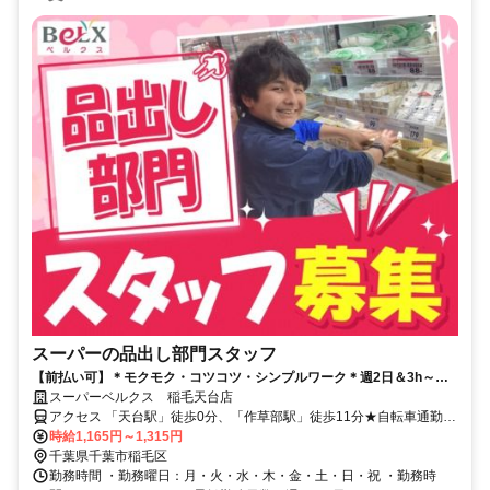
スーパーの品出し部門スタッフ
【前払い可】＊モクモク・コツコツ・シンプルワーク＊週2日＆3h～シ
フト相談OK！扶養内でも働けます♪
スーパーベルクス 稲毛天台店
アクセス 「天台駅」徒歩0分、「作草部駅」徒歩11分★自転車通勤
OK★車通勤応相談
時給1,165円～1,315円
千葉県千葉市稲毛区
勤務時間 ・勤務曜日：月・火・水・木・金・土・日・祝 ・勤務時