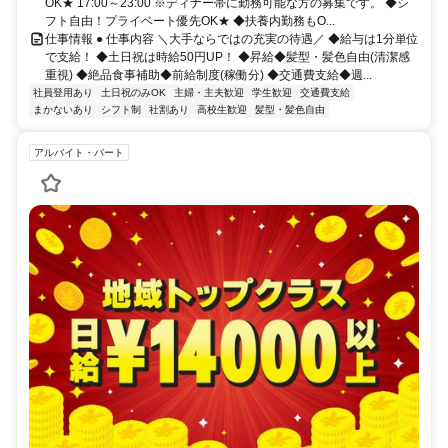
OK★ 17:00～23:00 ※ディナー帯に勤務可能な方の募集です。 ◆シ
フト自由！プライベート優先OK★ ◆扶養内勤務もO...
仕事情報 ● 仕事内容 ＼大手ならではの充実の待遇／ ◆給与は1分単位
で支給！ ◆土日祝は時給50円UP！ ◆昇給◆髪型・髪色自由(清潔感
重視) ◆絶品食事補助◆前給制度(稼働分) ◆交通費支給◆週...
社員登用あり
土日祝のみOK
主婦・主夫歓迎
学生歓迎
交通費支給
まかないあり
シフト制
社割あり
高校生歓迎
髪型・髪色自由
アルバイト・パート