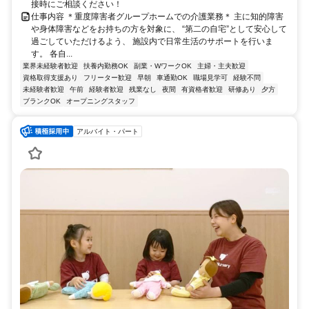
接時にご相談ください！
仕事内容 ＊重度障害者グループホームでの介護業務＊ 主に知的障害
や身体障害などをお持ちの方を対象に、 “第二の自宅”として安心して
過ごしていただけるよう、 施設内で日常生活のサポートを行いま
す。 各自...
業界未経験者歓迎
扶養内勤務OK
副業・WワークOK
主婦・主夫歓迎
資格取得支援あり
フリーター歓迎
早朝
車通勤OK
職場見学可
経験不問
未経験者歓迎
午前
経験者歓迎
残業なし
夜間
有資格者歓迎
研修あり
夕方
ブランクOK
オープニングスタッフ
アルバイト・パート