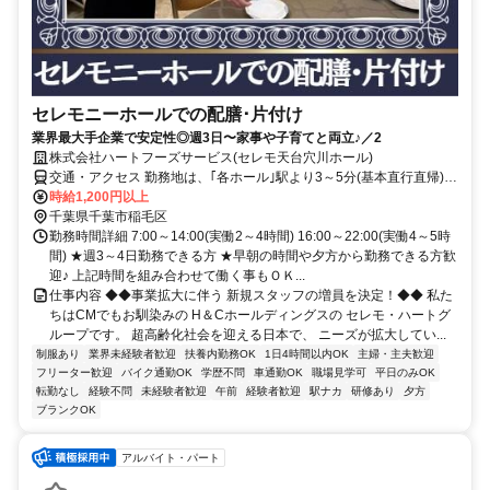
セレモニーホールでの配膳･片付け
業界最大手企業で安定性◎週3日〜家事や子育てと両立♪／2
株式会社ハートフーズサービス(セレモ天台穴川ホール)
交通・アクセス 勤務地は、｢各ホール｣駅より3～5分(基本直行直帰)の
駅近現場多数
時給1,200円以上
千葉県千葉市稲毛区
勤務時間詳細 7:00～14:00(実働2～4時間) 16:00～22:00(実働4～5時
間) ★週3～4日勤務できる方 ★早朝の時間や夕方から勤務できる方歓
迎♪ 上記時間を組み合わせて働く事もＯＫ...
仕事内容 ◆◆事業拡大に伴う 新規スタッフの増員を決定！◆◆ 私た
ちはCMでもお馴染みの H＆Cホールディングスの セレモ・ハートグ
ループです。 超高齢化社会を迎える日本で、 ニーズが拡大してい...
制服あり
業界未経験者歓迎
扶養内勤務OK
1日4時間以内OK
主婦・主夫歓迎
フリーター歓迎
バイク通勤OK
学歴不問
車通勤OK
職場見学可
平日のみOK
転勤なし
経験不問
未経験者歓迎
午前
経験者歓迎
駅ナカ
研修あり
夕方
ブランクOK
アルバイト・パート