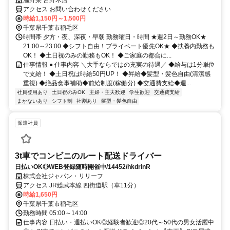
アクセス お問い合わせください
時給1,150円～1,500円
千葉県千葉市稲毛区
時間帯 夕方・夜、深夜・早朝 勤務曜日・時間 ★週2日～勤務OK★
21:00～23:00 ◆シフト自由！プライベート優先OK★ ◆扶養内勤務も
OK！ ◆土日祝のみの勤務もOK！ ◆ご家庭の都合に...
仕事情報 ● 仕事内容 ＼大手ならではの充実の待遇／ ◆給与は1分単位
で支給！ ◆土日祝は時給50円UP！ ◆昇給◆髪型・髪色自由(清潔感
重視) ◆絶品食事補助◆前給制度(稼働分) ◆交通費支給◆週...
社員登用あり
土日祝のみOK
主婦・主夫歓迎
学生歓迎
交通費支給
まかないあり
シフト制
社割あり
髪型・髪色自由
派遣社員
3t車でコンビニのルート配送ドライバー
日払いOK◎WEB登録随時開催中/14452/hkdrinR
株式会社ジャパン・リリーフ
アクセス JR総武本線 四街道駅（車11分）
時給1,650円
千葉県千葉市稲毛区
勤務時間 05:00～14:00
仕事内容 日払い・週払いOK◎経験者歓迎◎20代～50代の男女活躍中