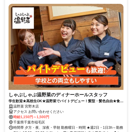
しゃぶしゃぶ温野菜のディナーホールスタッフ
学生歓迎★高校生OK★温野菜でバイトデビュー！髪型・髪色自由★食事
補助有★履歴書不要
温野菜 宮野木店
アクセス お問い合わせください
時給1,150円～1,500円
千葉県千葉市稲毛区
時間帯 夕方・夜、深夜・早朝 勤務曜日・時間 ★週2日・1日3h～勤務