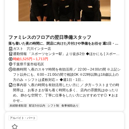
ファミレスのフロアの翌日準備スタッフ
落ち着いた夜の時間に、閉店に向けた片付けや準備をお任せ 週1日・短
時間～OK 平日だけ・土日だけも歓迎 交通費支給や食事補助など待遇も
ガスト 穴川インター店
整っています◎
通勤情報 「スポーツセンター駅」より徒歩2分 ◆ほかにも [ スポーツ
センター / 天台 / 動物公園 / あやめ台団地 ] からも車で4～20分程度!!
時給1,525円～1,713円
※自転車 / 車 / バイク通勤OK
千葉県千葉市稲毛区
勤務時間 ＼夜のスキマ時間を有効活用 ／ 22:00～24:00の間 ※上記シ
フト以外にも、6:00～21:00の間で相談OK ※22時以降は18歳以上の
方のみ ＜シフトは柔軟対応＞ ◆週1日・1日...
仕事内容 ＼夜の時間を有効活用したい方に ／ 夕方～ラストまでの時
間帯は、 お客さまが落ち着く時間も多く、 店内の雰囲気はゆったり
め。 静かな空間で、丁寧に仕事をしたい方におすすめです◎ ▼おま
かせ...
未経験者歓迎
駅近5分以内
シフト制
食事補助あり
アルバイト・パート