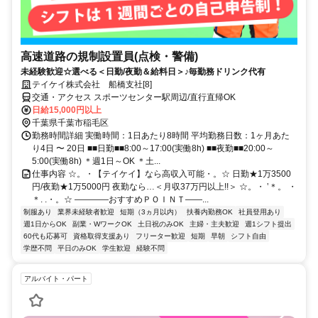
高速道路の規制設置員(点検・警備)
未経験歓迎☆選べる＜日勤/夜勤＆給料日＞♪毎勤務ドリンク代有
テイケイ株式会社 船橋支社[8]
交通・アクセス スポーツセンター駅周辺/直行直帰OK
日給15,000円以上
千葉県千葉市稲毛区
勤務時間詳細 実働時間：1日あたり8時間 平均勤務日数：1ヶ月あた
り4日 〜 20日 ■■日勤■■8:00～17:00(実働8h) ■■夜勤■■20:00～
5:00(実働8h) ＊週1日～OK ＊土...
仕事内容 ☆。・【テイケイ】なら高収入可能・。☆ 日勤★1万3500
円/夜勤★1万5000円 夜勤なら…＜月収37万円以上!!＞ ☆。・ ‛＊。 ・
＊. .・。☆ ――――おすすめＰＯＩＮＴ――...
制服あり
業界未経験者歓迎
短期（3ヵ月以内）
扶養内勤務OK
社員登用あり
週1日からOK
副業・WワークOK
土日祝のみOK
主婦・主夫歓迎
週1シフト提出
60代も応募可
資格取得支援あり
フリーター歓迎
短期
早朝
シフト自由
学歴不問
平日のみOK
学生歓迎
経験不問
アルバイト・パート