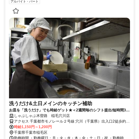
アルバイト・パート
洗うだけ&土日メインのキッチン補助
お皿を「洗うだけ」でも時給ゲット★＜2週間毎のシフト提出/短時間3h
～/週2日～＞
しゃぶしゃぶ木曽路 稲毛穴川店
アクセス 千葉都市モノレール２号線 穴川（千葉県）出入口2徒歩約6
分、千葉都市モノレール２号線 天台出入口1徒歩約12分、千葉都市モ
時給1,150円～1,200円
ノレール２号線 スポーツセンター出入口2徒歩約14分 千葉都市モノ
千葉県千葉市稲毛区
レール穴川駅より徒歩6分
勤務時間 ・勤務曜日：月・火・水・木・金・土・日・祝 ・勤務時