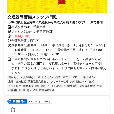
交通誘導警備スタッフ/日勤
＼60代以上も活躍中／未経験から高収入可能！働きやすい日勤で警備員
デビューをしませんか！【月収28万円可能・日払いもOK！】勤務3日前
株式会社MSK 千葉支社
までシフト申請可能！週1日～・短期もOK！未経験者大歓迎！幅広い年
アクセス 現場への直行直帰OK
代が活躍しています。
日給14,000円
千葉県千葉市稲毛区
勤務時間 実働時間：8時間/日 平均勤務日数：1ヶ月あたり4日～20日
・勤務時間： [1] 08:00～17:00 ・最低勤務日数（週）：1日 8：00～
17：00（休憩あり） ※週1日～OK...
仕事内容 地域最高水準の高日給バイトデビューを！未経験から安
心・納得の高収入GET！ 【夏採用スタート！警備デビューを応援し
ます】 これから迎える楽しいイベントや連休も充実♪ ＞＞仲間が増え
る今がチャ...
制服あり
社員登用あり
週1日からOK
副業・WワークOK
土日祝のみOK
主婦・主夫歓迎
資格取得支援あり
フリーター歓迎
給料前払いOK
短期
シフト自由
学歴不問
即日勤務OK
平日のみOK
学生歓迎
未経験者歓迎
午前
経験者歓迎
即日払いOK
有資格者歓迎
アルバイト・パート