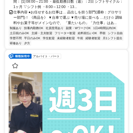
間： [1] 08:00～21:00 ・最低勤務日数（週）：2日 シフトサイクル：
1ヶ月 ▽シフト例 ・8:00～12:00 ・13...
仕事内容 ●お任せするお仕事は… 品出しを担う部門(通称：グロサリ
ー部門)！ 《商品を》 ▼台車で運ぶ ▼売り場に並べる …だけ☆ 調味
料やお菓子等がメインなので、 「重たいもの」「力仕事」はあ...
制服あり
扶養内勤務OK
社員登用あり
副業・WワークOK
1日4時間以内OK
土日祝のみOK
主婦・主夫歓迎
フリーター歓迎
給料前払いOK
早朝
シフト自由
学歴不問
平日のみOK
学生歓迎
未経験者歓迎
午前
経験者歓迎
月1シフト提出
研修あり
夕方
アルバイト・パート