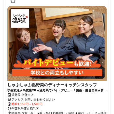
しゃぶしゃぶ温野菜のディナーキッチンスタッフ
学生歓迎★高校生OK★温野菜でバイトデビュー！髪型・髪色自由★食事
補助有★履歴書不要
温野菜 宮野木店
アクセス お問い合わせください
時給1,150円～1,500円
千葉県千葉市稲毛区
時間帯 夕方・夜、深夜・早朝 勤務曜日・時間 ★週2日・1日3h～勤務