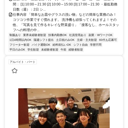
間： [1] 10:00～21:30 [2] 10:00～15:00 [3] 17:00～21:30 ・最低勤務
日数（週）：2日 シ...
仕事内容 「簡単なお皿やグラスの洗い物」などの簡単な業務のみ！
コツコツ作業ですぐ慣れます。 洗浄機も頑張ってくれますよ！その
他、「写真を見て作るキレイな野菜盛り」「接客なし、ホールスタッ
フへの料理の中...
制服あり
業界未経験者歓迎
扶養内勤務OK
社員登用あり
副業・WワークOK
1日4時間以内OK
隔週シフト提出
土日祝のみOK
主婦・主夫歓迎
60代も応募可
フリーター歓迎
バイク通勤OK
給料前払いOK
シフト自由
学歴不問
平日のみOK
学生歓迎
未経験者歓迎
午前
経験者歓迎
アルバイト・パート