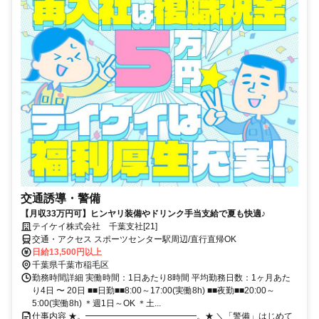
交通誘導・警備
【月収33万円可】ヒンヤリ装備やドリンク手当支給で夏も快適♪
テイケイ株式会社 千葉支社[21]
交通・アクセス スポーツセンター駅周辺/直行直帰OK
日給13,500円以上
千葉県千葉市稲毛区
勤務時間詳細 実働時間：1日あたり8時間 平均勤務日数：1ヶ月あた
り4日 〜 20日 ■■日勤■■8:00～17:00(実働8h) ■■夜勤■■20:00～
5:00(実働8h) ＊週1日～OK ＊土...
仕事内容 ★。━━━━━━━━━━━━━。★ ＼「警備」はじめて