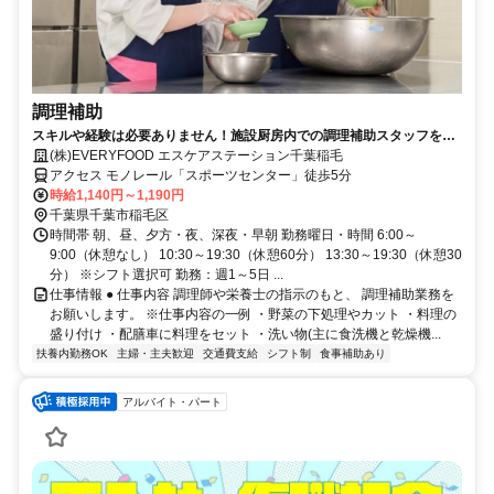
調理補助
スキルや経験は必要ありません！施設厨房内での調理補助スタッフを大
募集！
(株)EVERYFOOD エスケアステーション千葉稲毛
アクセス モノレール「スポーツセンター」徒歩5分
時給1,140円～1,190円
千葉県千葉市稲毛区
時間帯 朝、昼、夕方・夜、深夜・早朝 勤務曜日・時間 6:00～
9:00（休憩なし） 10:30～19:30（休憩60分） 13:30～19:30（休憩30
分） ※シフト選択可 勤務：週1～5日 ...
仕事情報 ● 仕事内容 調理師や栄養士の指示のもと、 調理補助業務を
お願いします。 ※仕事内容の一例 ・野菜の下処理やカット ・料理の
盛り付け ・配膳車に料理をセット ・洗い物(主に食洗機と乾燥機...
扶養内勤務OK
主婦・主夫歓迎
交通費支給
シフト制
食事補助あり
アルバイト・パート