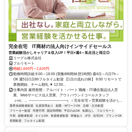
完全在宅 IT商材の法人向けインサイドセールス
営業経験活かしキャリア＆収入UP！平日×週4～私生活と両立◎
リーグル株式会社
フルリモート
時給1,600円～2,620円
勤務時間詳細 9:00～18:00 (実働8時間/休憩1時間) 週4日～/1日7h～
OK 週5日/1日8hフルタイム歓迎 【1日の流れの例】 9:00 リモートで
業務開始、チーム朝礼 ▼ 12:00...
仕事内容 雇用形態：アルバイト・パート 職種：IT/通信製品法人営
業、Webサービス法人営業、アウトバウンドコールスタッフ
┏○o。.。──────────────┓ ＜完全在宅＞営業経験を活かし...
業界未経験者歓迎
社員登用あり
副業・WワークOK
主婦・主夫歓迎
フリーター歓迎
学歴不問
固定時間制
平日のみOK
転勤なし
フルリモート
午前
経験者歓迎
ネイルOK
有資格者歓迎
研修あり
夕方
在宅OK
ブランクOK
長期歓迎
フルタイム歓迎