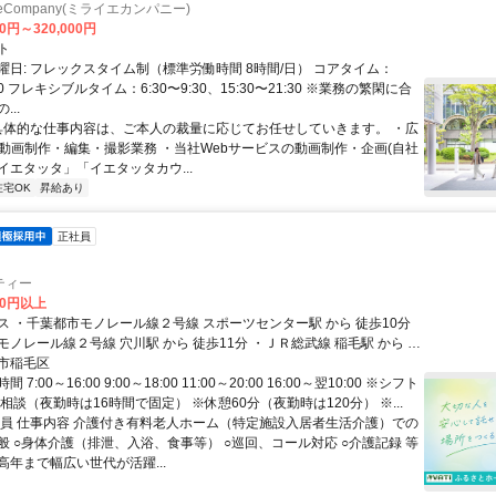
ieCompany(ミライエカンパニー)
00円～320,000円
ト
曜日: フレックスタイム制（標準労働時間 8時間/日） コアタイム：
:30 フレキシブルタイム：6:30〜9:30、15:30〜21:30 ※業務の繁閑に合
..
 具体的な仕事内容は、ご本人の裁量に応じてお任せしていきます。 ・広
の動画制作・編集・撮影業務 ・当社Webサービスの動画制作・企画(自社
イエタッタ」「イエタッタカウ...
在宅OK
昇給あり
正社員
ティー
00円以上
ス ・千葉都市モノレール線２号線 スポーツセンター駅 から 徒歩10分
ノレール線２号線 穴川駅 から 徒歩11分 ・ＪＲ総武線 稲毛駅 から 車
市稲毛区
7:00～16:00 9:00～18:00 11:00～20:00 16:00～翌10:00 ※シフト
相談（夜勤時は16時間で固定） ※休憩60分（夜勤時は120分） ※...
職員 仕事内容 介護付き有料老人ホーム（特定施設入居者生活介護）での
般 ○身体介護（排泄、入浴、食事等） ○巡回、コール対応 ○介護記録 等
高年まで幅広い世代が活躍...