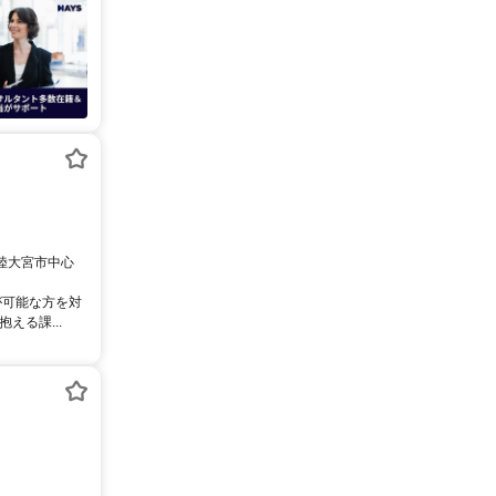
常陸大宮市中心
が可能な方を対
える課...