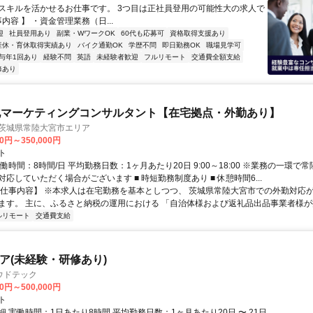
スキルを活かせるお仕事です。 3つ目は正社員登用の可能性大の求人で
事内容 】 ・資金管理業務（日...
迎
社員登用あり
副業・WワークOK
60代も応募可
資格取得支援あり
産休・育休取得実績あり
バイク通勤OK
学歴不問
即日勤務OK
職場見学可
与年1回あり
経験不問
英語
未経験者歓迎
フルリモート
交通費全額支給
修あり
化マーケティングコンサルタント【在宅拠点・外勤あり】
 茨城県常陸大宮市エリア
00円～350,000円
ト
働時間：8時間/日 平均勤務日数：1ヶ月あたり20日 9:00～18:00 ※業務の一環で
応していただく場合がございます ■ 時短勤務制度あり ■ 休憩時間6...
【仕事内容】 ※本求人は在宅勤務を基本としつつ、 茨城県常陸大宮市での外勤対応
ます。 主に、ふるさと納税の運用における 「自治体様および返礼品出品事業者様が抱
ルリモート
交通費支給
ニア(未経験・研修あり)
ウドテック
00円～500,000円
ト
 実働時間：1日あたり8時間 平均勤務日数：1ヶ月あたり20日 〜 21日