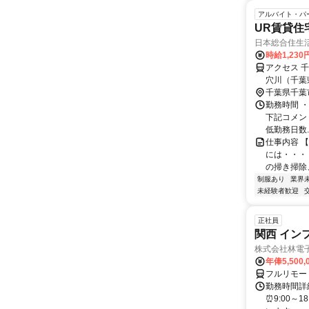
アルバイト・パ
UR賃貸住
日本総合住生
時給1,23
アクセス 
穴川（千葉
歩約16分 
千葉県千葉
徒歩１分
勤務時間 
下記コメントを
低勤務日数..
仕事内容 
には・・・
の掃き掃除
制服あり
業界
未経験者歓迎
正社員
関西 イン
株式会社林電
年俸5,500,
フルリモー
勤務時間詳細
⏰9:00～