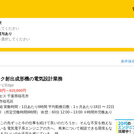
駅
してください
賞与あり
を選択してください
条件保
ック射出成形機の電気設計業務
ビEdge
00円～410,000円
セス 千葉県稲毛市
市稲毛区
 実働時間：1日あたり8時間 平均勤務日数：1ヶ月あたり18日 〜 22日
:00 （所定労働時間8時間） 休憩：60分 12:00～13:00 ※時間外労働あり
「この先ずっと今の仕事を続けて良いのだろうか」 そんな不安を抱えな
いる 電気電子系エンジニアの方へ。 将来について相談できる環境もな
までいいのか不安を感じている。 研...