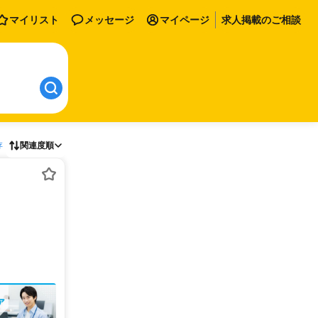
マイリスト
メッセージ
マイページ
求人掲載のご相談
存
関連度順