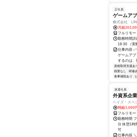
正社員
ゲームア
株式会社 LINK
月給263,0
フルリモー
勤務時間詳細
18:30 
仕事内容 ✅
ゲームアプ
するのは、開
資格取得支援あ
残業なし
研修
食事補助あり
派遣社員
外資系企
ヘイズ・スペ
時給3,000
フルリモー
勤務時間 フ
分 休憩1時
可
仕事内容 