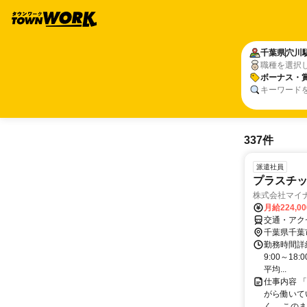
千葉県
穴川
職種を選択
ボーナス・
キーワード
337件
派遣社員
プラスチ
株式会社マイナ
月給224,0
交通・アク
千葉県千葉
勤務時間詳細
9:00～18
平均...
仕事内容 
がら働いて
く、 このま