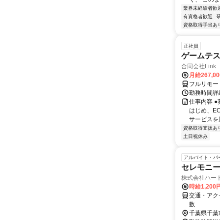
業界未経験者歓
有資格者歓迎
資格取得手当あ
正社員
ゲームテ
合同会社Link
月給267,0
フルリモー
勤務時間詳細
仕事内容 
はじめ、E
サービスを展
資格取得支援あ
土日祝休み
アルバイト・パ
セレモニー
株式会社ハー
時給1,20
交通・アク
数
千葉県千葉