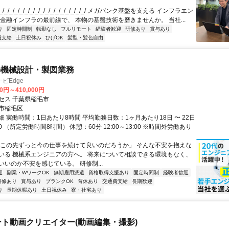
/_/_/_/_/_/_/_/_/_/_/_/_/_/_/_/_/ メガバンク基盤を支える インフラエン
 金融インフラの最前線で、 本物の基盤技術を磨きませんか。 当社...
り
固定時間制
転勤なし
フルリモート
経験者歓迎
研修あり
賞与あり
費支給
土日祝休み
ひげOK
髪型・髪色自由
の機械設計・製図業務
ビEdge
00円～410,000円
セス 千葉県稲毛市
市稲毛区
 実働時間：1日あたり8時間 平均勤務日数：1ヶ月あたり18日 〜 22日
:00 （所定労働時間8時間） 休憩：60分 12:00～13:00 ※時間外労働あり
「この先ずっと今の仕事を続けて良いのだろうか」 そんな不安を抱えな
いる 機械系エンジニアの方へ。 将来について相談できる環境もなく、
いいのか不安を感じている。 研修制...
迎
副業・WワークOK
無期雇用派遣
資格取得支援あり
固定時間制
経験者歓迎
研修あり
賞与あり
ブランクOK
育休あり
交通費支給
長期歓迎
り
長期休暇あり
土日祝休み
寮・社宅あり
ート動画クリエイター(動画編集・撮影)