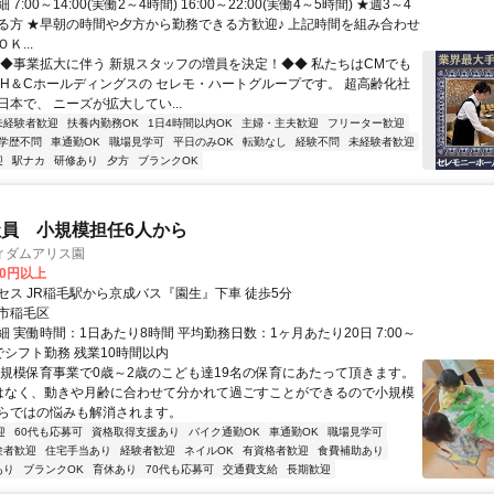
7:00～14:00(実働2～4時間) 16:00～22:00(実働4～5時間) ★週3～4
る方 ★早朝の時間や夕方から勤務できる方歓迎♪ 上記時間を組み合わせ
Ｋ...
◆◆事業拡大に伴う 新規スタッフの増員を決定！◆◆ 私たちはCMでも
 H＆Cホールディングスの セレモ・ハートグループです。 超高齢化社
本で、 ニーズが拡大してい...
未経験者歓迎
扶養内勤務OK
1日4時間以内OK
主婦・主夫歓迎
フリーター歓迎
学歴不問
車通勤OK
職場見学可
平日のみOK
転勤なし
経験不問
未経験者歓迎
迎
駅ナカ
研修あり
夕方
ブランクOK
員 小規模担任6人から
ィダムアリス園
00円以上
セス JR稲毛駅から京成バス『園生』下車 徒歩5分
市稲毛区
 実働時間：1日あたり8時間 平均勤務日数：1ヶ月あたり20日 7:00～
間でシフト勤務 残業10時間以内
小規模保育事業で0歳～2歳のこども達19名の保育にあたって頂きます。
はなく、動きや月齢に合わせて分かれて過ごすことができるので小規模
らではの悩みも解消されます。
迎
60代も応募可
資格取得支援あり
バイク通勤OK
車通勤OK
職場見学可
験者歓迎
住宅手当あり
経験者歓迎
ネイルOK
有資格者歓迎
食費補助あり
あり
ブランクOK
育休あり
70代も応募可
交通費支給
長期歓迎