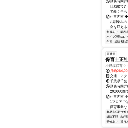
勤務時間詳細 
日勤務でき
て働く事もＯ
仕事内容 
お馴染みの
会を迎える日
制服あり
業界
バイク通勤OK
午前
経験者歓
正社員
保育士正社
小規模保育ウ
月給264,0
交通・アク
千葉県千葉
勤務時間詳細
20:00の
仕事内容 
1フロアで
保育事業な
業界未経験者歓
経験不問
未経
研修あり
賞与