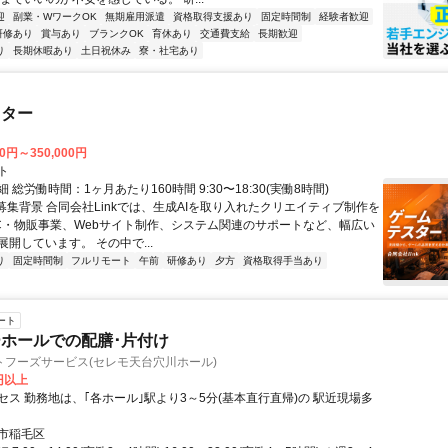
迎
副業・WワークOK
無期雇用派遣
資格取得支援あり
固定時間制
経験者歓迎
研修あり
賞与あり
ブランクOK
育休あり
交通費支給
長期歓迎
り
長期休暇あり
土日祝休み
寮・社宅あり
スター
00円～350,000円
ト
 総労働時間：1ヶ月あたり160時間 9:30〜18:30(実働8時間)
●募集背景 合同会社Linkでは、生成AIを取り入れたクリエイティブ制作を
C・物販事業、Webサイト制作、システム関連のサポートなど、幅広い
開しています。 その中で...
り
固定時間制
フルリモート
午前
研修あり
夕方
資格取得手当あり
ート
ホールでの配膳･片付け
トフーズサービス(セレモ天台穴川ホール)
0円以上
セス 勤務地は、｢各ホール｣駅より3～5分(基本直行直帰)の 駅近現場多
市稲毛区