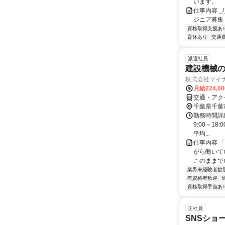
います。
仕事内容 _/_
ジニア募集
資格取得支援あ
育休あり
交通
派遣社員
建設機械
株式会社マイナ
月給224,0
交通・アク
千葉県千葉
勤務時間詳細
9:00～18
平均...
仕事内容 
がら働いて
このままで
業界未経験者歓
有資格者歓迎
資格取得手当あ
正社員
SNSショ