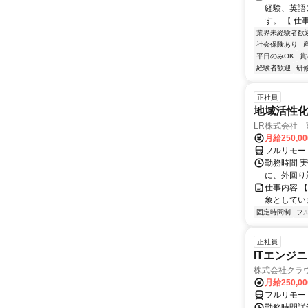
経験、英語
す。 【 仕
業界未経験者歓
社会保険あり
平日のみOK
賞
経験者歓迎
研
正社員
地域活性
LR株式会社
月給250,0
フルリモー
勤務時間 実
に、外回り対
仕事内容 
象としてい
固定時間制
フ
正社員
ITエンジ
株式会社クラ
月給250,0
フルリモー
勤務時間詳細