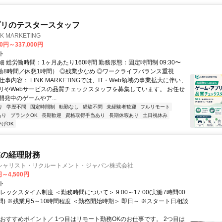
プリのテスタースタッフ
 MARKETING
00円～337,000円
ト
 総労働時間：1ヶ月あたり160時間 勤務形態：固定時間制 09:30〜
（実働8時間／休憩1時間） ◎残業少なめ ◎ワークライフバランス重視
仕事内容： LINK MARKETINGでは、IT・Web領域の事業拡大に伴い、
リやWebサービスの品質チェックスタッフを募集しています。 お任せ
発中のゲームやア...
り
学歴不問
固定時間制
転勤なし
経験不問
未経験者歓迎
フルリモート
あり
ブランクOK
長期歓迎
資格取得手当あり
長期休暇あり
土日祝休み
ひげOK
業の経理財務
シャリスト・リクルートメント・ジャパン株式会社
円～4,500円
ト
レックスタイム制度 ＜勤務時間について＞ 9:00～17:00(実働7時間00
間) ※残業月5～10時間程度 ＜勤務開始時期＞ 即日～ ※スタート日相談
＼おすすめポイント／ 1つ目はリモート勤務OKのお仕事です。 2つ目は