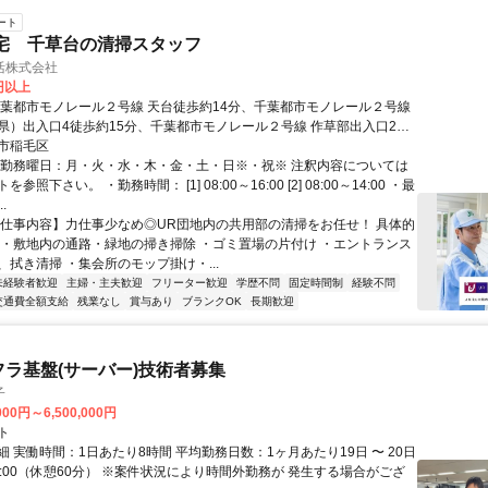
ート
宅 千草台の清掃スタッフ
活株式会社
0円以上
千葉都市モノレール２号線 天台徒歩約14分、千葉都市モノレール２号線
県）出入口4徒歩約15分、千葉都市モノレール２号線 作草部出入口2徒
JR総武線「西千葉」駅 バス9分 徒歩1分,JR総武線「千葉」駅 バス11分
市稲毛区
・勤務曜日：月・火・水・木・金・土・日※・祝※ 注釈内容については
参照下さい。 ・勤務時間： [1] 08:00～16:00 [2] 08:00～14:00 ・最
.
【仕事内容】力仕事少なめ◎UR団地内の共用部の清掃をお任せ！ 具体的
 ・敷地内の通路・緑地の掃き掃除 ・ゴミ置場の片付け ・エントランス
、拭き清掃 ・集会所のモップ掛け・...
未経験者歓迎
主婦・主夫歓迎
フリーター歓迎
学歴不問
固定時間制
経験不問
交通費全額支給
残業なし
賞与あり
ブランクOK
長期歓迎
フラ基盤(サーバー)技術者募集
子
000円～6,500,000円
ト
 実働時間：1日あたり8時間 平均勤務日数：1ヶ月あたり19日 〜 20日
18:00（休憩60分） ※案件状況により時間外勤務が 発生する場合がござ