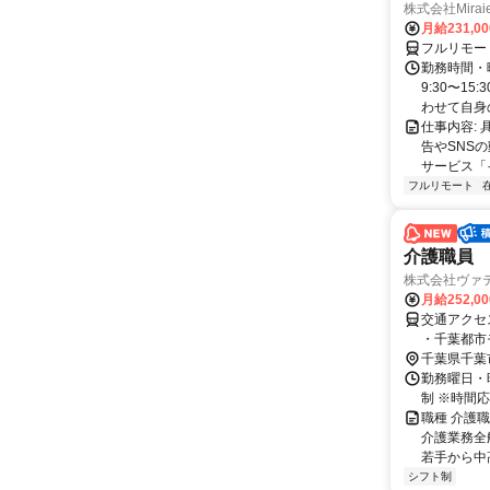
株式会社Mira
月給231,0
フルリモー
勤務時間・
9:30〜15
わせて自身の.
仕事内容:
告やSNS
サービス「
フルリモート
介護職員
株式会社ヴァ
月給252,0
交通アクセ
・千葉都市モ
9分
千葉県千葉
勤務曜日・時間 
制 ※時間応
職種 介護
介護業務全
若手から中
シフト制