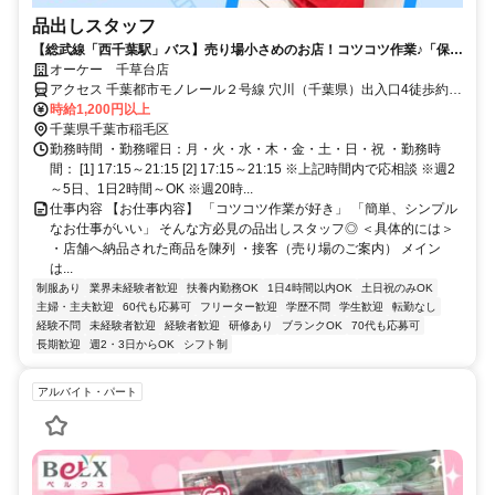
品出しスタッフ
【総武線「西千葉駅」バス】売り場小さめのお店！コツコツ作業♪「保育
園に預けている間に」「放課後で」などシフト応相談◎高校生もOK！
オーケー 千草台店
アクセス 千葉都市モノレール２号線 穴川（千葉県）出入口4徒歩約
10分、千葉都市モノレール２号線 天台徒歩約11分、千葉都市モノレ
時給1,200円以上
ール２号線 スポーツセンター出入口2徒歩約15分 総武線「西千葉
千葉県千葉市稲毛区
駅」よりバス＊自転車通勤OK
勤務時間 ・勤務曜日：月・火・水・木・金・土・日・祝 ・勤務時
間： [1] 17:15～21:15 [2] 17:15～21:15 ※上記時間内で応相談 ※週2
～5日、1日2時間～OK ※週20時...
仕事内容 【お仕事内容】 「コツコツ作業が好き」 「簡単、シンプル
なお仕事がいい」 そんな方必見の品出しスタッフ◎ ＜具体的には＞
・店舗へ納品された商品を陳列 ・接客（売り場のご案内） メイン
は...
制服あり
業界未経験者歓迎
扶養内勤務OK
1日4時間以内OK
土日祝のみOK
主婦・主夫歓迎
60代も応募可
フリーター歓迎
学歴不問
学生歓迎
転勤なし
経験不問
未経験者歓迎
経験者歓迎
研修あり
ブランクOK
70代も応募可
長期歓迎
週2・3日からOK
シフト制
アルバイト・パート