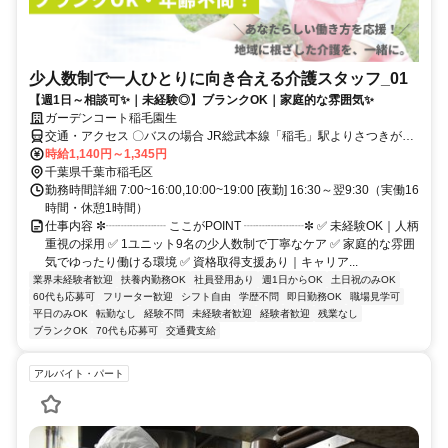
少人数制で一人ひとりに向き合える介護スタッフ_01
【週1日～相談可✨｜未経験◎】ブランクOK｜家庭的な雰囲気✨
ガーデンコート稲毛園生
交通・アクセス 〇バスの場合 JR総武本線「稲毛」駅よりさつきが丘
団地行きバスに乗車、「園生」バス停下車、徒歩5分 〇徒歩の場合 千
時給1,140円～1,345円
葉都市モノレール「穴川」駅下車 徒歩10分 〇車通勤可・バイク通勤
千葉県千葉市稲毛区
可(駐車場完備) ※営業所によって異なります。気になる際は遠慮なく
勤務時間詳細 7:00~16:00,10:00~19:00 [夜勤] 16:30～翌9:30（実働16
ご連絡ください。
時間・休憩1時間）
仕事内容 ✼┈┈┈┈┈ ここがPOINT ┈┈┈┈┈✼ ✅ 未経験OK｜人柄
重視の採用 ✅ 1ユニット9名の少人数制で丁寧なケア ✅ 家庭的な雰囲
気でゆったり働ける環境 ✅ 資格取得支援あり｜キャリア...
業界未経験者歓迎
扶養内勤務OK
社員登用あり
週1日からOK
土日祝のみOK
60代も応募可
フリーター歓迎
シフト自由
学歴不問
即日勤務OK
職場見学可
平日のみOK
転勤なし
経験不問
未経験者歓迎
経験者歓迎
残業なし
ブランクOK
70代も応募可
交通費支給
アルバイト・パート