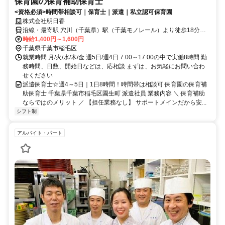
保育園の保育補助保育士
<資格必須>時間帯相談可｜保育士｜派遣｜私立認可保育園
株式会社明日香
沿線・最寄駅 穴川（千葉県）駅（千葉モノレール）より徒歩18分稲
毛駅（JR在来線）より徒歩22分スポーツセンター駅（千葉モノレー
時給1,400円～1,600円
ル）より徒歩23分
千葉県千葉市稲毛区
就業時間 月/火/水/木/金 週5日/週4日 7:00～17:00の中で実働8時間 勤
務時間、日数、開始日などは、応相談 まずは、お気軽にお問い合わ
せください
派遣保育士☆週4～5日｜1日8時間！時間帯は相談可 保育園の保育補
助保育士 千葉県千葉市稲毛区園生町 派遣社員 業務内容 ＼ 保育補助
ならではのメリット ／ 【担任業務なし】 サポートメインだから安...
シフト制
アルバイト・パート