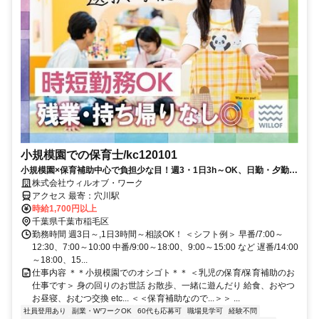
小規模園での保育士/kc120101
小規模園×保育補助中心で負担少な目！週3・1日3h～OK、日勤・夕勤等
の選択可！ミドルシニアも
株式会社ウィルオブ・ワーク
アクセス 最寄：穴川駅
時給1,700円以上
千葉県千葉市稲毛区
勤務時間 週3日～,1日3時間～相談OK！ ＜シフト例＞ 早番/7:00～
12:30、7:00～10:00 中番/9:00～18:00、9:00～15:00 など 遅番/14:00
～18:00、15...
仕事内容 ＊＊小規模園でのオシゴト＊＊ ＜乳児の保育/保育補助のお
仕事です＞ 身の回りのお世話 お散歩、一緒に遊んだり 給食、おやつ
お昼寝、おむつ交換 etc... ＜＜保育補助なので...＞＞ ...
社員登用あり
副業・WワークOK
60代も応募可
職場見学可
経験不問