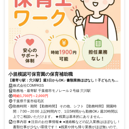
小規模認可保育園の保育補助職
【最寄り駅：穴川駅】週3日からOK♪ 書類業務ほぼなし！子どもたちと
じっくり関われる環境★
株式会社COMPASS
勤務地・最寄駅 千葉都市モノレール２号線 穴川駅
時給1,700円～2,000円
千葉県千葉市稲毛区
勤務時間・期間 【勤務時間】 その他、シフト 【勤務時間】 開園時
間：7:00～20:00 上記時間内で、1日5時間から勤務OK♪ 週20時間以
上でご相談いただけます。 ★残業は基本的にありません...
仕事内容 ★注目のお仕事情報★ ●連絡帳などの記入業務はほぼなし！
書類仕事が少ない環境です！ ●残業や持ち帰り業務がほぼ無いので、