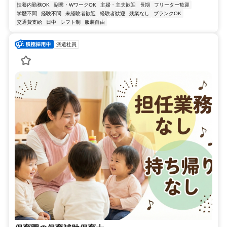
扶養内勤務OK
副業・WワークOK
主婦・主夫歓迎
長期
フリーター歓迎
学歴不問
経験不問
未経験者歓迎
経験者歓迎
残業なし
ブランクOK
交通費支給
日中
シフト制
服装自由
派遣社員