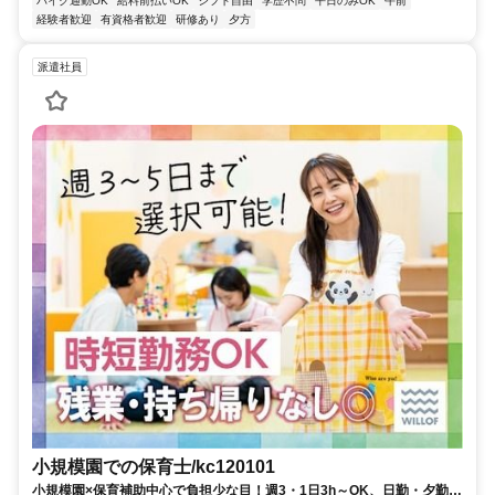
バイク通勤OK
給料前払いOK
シフト自由
学歴不問
平日のみOK
午前
経験者歓迎
有資格者歓迎
研修あり
夕方
派遣社員
小規模園での保育士/kc120101
小規模園×保育補助中心で負担少な目！週3・1日3h～OK、日勤・夕勤等