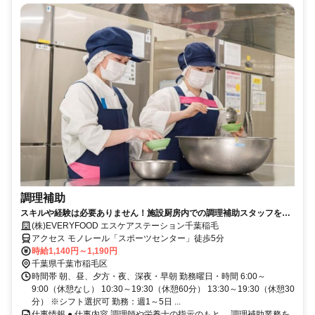
調理補助
スキルや経験は必要ありません！施設厨房内での調理補助スタッフを大
募集！
(株)EVERYFOOD エスケアステーション千葉稲毛
アクセス モノレール「スポーツセンター」徒歩5分
時給1,140円～1,190円
千葉県千葉市稲毛区
時間帯 朝、昼、夕方・夜、深夜・早朝 勤務曜日・時間 6:00～
9:00（休憩なし） 10:30～19:30（休憩60分） 13:30～19:30（休憩30
分） ※シフト選択可 勤務：週1～5日 ...
仕事情報 ● 仕事内容 調理師や栄養士の指示のもと、 調理補助業務を