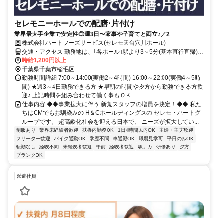
セレモニーホールでの配膳･片付け
業界最大手企業で安定性◎週3日〜家事や子育てと両立♪／2
株式会社ハートフーズサービス(セレモ天台穴川ホール)
交通・アクセス 勤務地は、｢各ホール｣駅より3～5分(基本直行直帰)の
駅近現場多数
時給1,200円以上
千葉県千葉市稲毛区
勤務時間詳細 7:00～14:00(実働2～4時間) 16:00～22:00(実働4～5時
間) ★週3～4日勤務できる方 ★早朝の時間や夕方から勤務できる方歓
迎♪ 上記時間を組み合わせて働く事もＯＫ...
仕事内容 ◆◆事業拡大に伴う 新規スタッフの増員を決定！◆◆ 私た
ちはCMでもお馴染みの H＆Cホールディングスの セレモ・ハートグ
ループです。 超高齢化社会を迎える日本で、 ニーズが拡大してい...
制服あり
業界未経験者歓迎
扶養内勤務OK
1日4時間以内OK
主婦・主夫歓迎
フリーター歓迎
バイク通勤OK
学歴不問
車通勤OK
職場見学可
平日のみOK
転勤なし
経験不問
未経験者歓迎
午前
経験者歓迎
駅ナカ
研修あり
夕方
ブランクOK
派遣社員