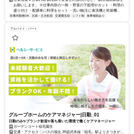
お願いします。 ※仕事内容の一例 ・野菜の下処理やカット ・料理の
盛り付け ・配膳車に料理をセット ・洗い物(主に食洗機と乾燥機...
扶養内勤務OK
主婦・主夫歓迎
交通費支給
シフト制
食事補助あり
アルバイト・パート
グループホームのケアマネジャー|日勤_01
日勤のみ✨ブランク歓迎✨落ち着いた環境で働くケアマネージャー
ガーデンコート稲毛園生
交通・アクセス 〇バスの場合 JR総武本線「稲毛」駅よりさつきが丘