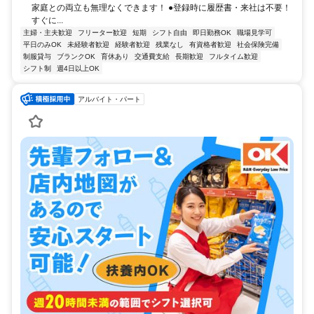
家庭との両立も無理なくできます！ ●登録時に履歴書・来社は不要！
すぐに...
主婦・主夫歓迎
フリーター歓迎
短期
シフト自由
即日勤務OK
職場見学可
平日のみOK
未経験者歓迎
経験者歓迎
残業なし
有資格者歓迎
社会保険完備
制服貸与
ブランクOK
育休あり
交通費支給
長期歓迎
フルタイム歓迎
シフト制
週4日以上OK
アルバイト・パート