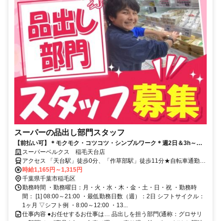
スーパーの品出し部門スタッフ
【前払い可】＊モクモク・コツコツ・シンプルワーク＊週2日＆3h～シ
フト相談OK！扶養内でも働けます♪
スーパーベルクス 稲毛天台店
アクセス 「天台駅」徒歩0分、「作草部駅」徒歩11分★自転車通勤
OK★車通勤応相談
時給1,165円～1,315円
千葉県千葉市稲毛区
勤務時間 ・勤務曜日：月・火・水・木・金・土・日・祝 ・勤務時
間： [1] 08:00～21:00 ・最低勤務日数（週）：2日 シフトサイクル：
1ヶ月 ▽シフト例 ・8:00～12:00 ・13...
仕事内容 ●お任せするお仕事は… 品出しを担う部門(通称：グロサリ