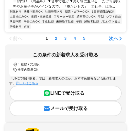
ー部門)！ 《商品を》 ▼台車で運ぶ ▼売り場に並べる …だけ☆ 調味
料やお菓子等がメインなので、 「重たいもの」「力仕事」はあ...
制服あり
扶養内勤務OK
社員登用あり
副業・WワークOK
1日4時間以内OK
土日祝のみOK
主婦・主夫歓迎
フリーター歓迎
給料前払いOK
早朝
シフト自由
学歴不問
平日のみOK
学生歓迎
未経験者歓迎
午前
経験者歓迎
月1シフト提出
研修あり
夕方
前へ
次へ
1
2
3
4
5
この条件の新着求人を受け取る
千葉県 / 穴川駅
扶養内勤務OK
「LINEで受け取る」では、新着求人のほか、おすすめ情報なども配信しま
す。
詳しくはこちら
LINEで受け取る
メールで受け取る