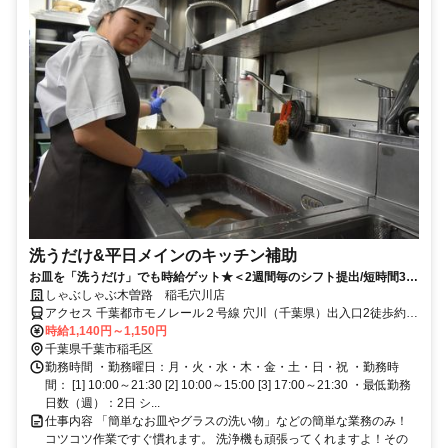
洗うだけ&平日メインのキッチン補助
お皿を「洗うだけ」でも時給ゲット★＜2週間毎のシフト提出/短時間3h
～/週2日～＞
しゃぶしゃぶ木曽路 稲毛穴川店
アクセス 千葉都市モノレール２号線 穴川（千葉県）出入口2徒歩約6
分、千葉都市モノレール２号線 天台出入口1徒歩約12分、千葉都市モ
時給1,140円～1,150円
ノレール２号線 スポーツセンター出入口2徒歩約14分 千葉都市モノ
千葉県千葉市稲毛区
レール穴川駅より徒歩6分
勤務時間 ・勤務曜日：月・火・水・木・金・土・日・祝 ・勤務時
間： [1] 10:00～21:30 [2] 10:00～15:00 [3] 17:00～21:30 ・最低勤務
日数（週）：2日 シ...
仕事内容 「簡単なお皿やグラスの洗い物」などの簡単な業務のみ！
コツコツ作業ですぐ慣れます。 洗浄機も頑張ってくれますよ！その