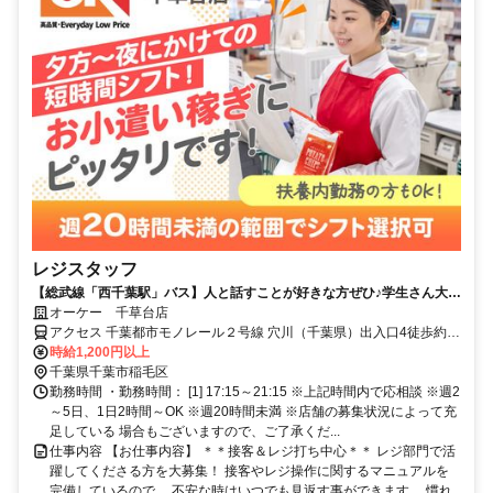
レジスタッフ
【総武線「西千葉駅」バス】人と話すことが好きな方ぜひ♪学生さん大歓
迎！高校生OK!シンプルで覚えやすい♪
オーケー 千草台店
アクセス 千葉都市モノレール２号線 穴川（千葉県）出入口4徒歩約
10分、千葉都市モノレール２号線 天台徒歩約11分、千葉都市モノレ
時給1,200円以上
ール２号線 スポーツセンター出入口2徒歩約15分 総武線「西千葉
千葉県千葉市稲毛区
駅」よりバス＊自転車通勤OK
勤務時間 ・勤務時間： [1] 17:15～21:15 ※上記時間内で応相談 ※週2
～5日、1日2時間～OK ※週20時間未満 ※店舗の募集状況によって充
足している 場合もございますので、ご了承くだ...
仕事内容 【お仕事内容】 ＊＊接客＆レジ打ち中心＊＊ レジ部門で活
躍してくださる方を大募集！ 接客やレジ操作に関するマニュアルを
完備しているので、 不安な時はいつでも見返す事ができます。 慣れ