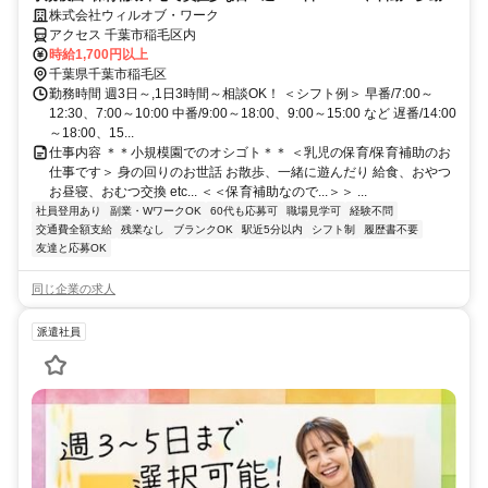
の選択可！ミドルシニアも
株式会社ウィルオブ・ワーク
アクセス 千葉市稲毛区内
時給1,700円以上
千葉県千葉市稲毛区
勤務時間 週3日～,1日3時間～相談OK！ ＜シフト例＞ 早番/7:00～
12:30、7:00～10:00 中番/9:00～18:00、9:00～15:00 など 遅番/14:00
～18:00、15...
仕事内容 ＊＊小規模園でのオシゴト＊＊ ＜乳児の保育/保育補助のお
仕事です＞ 身の回りのお世話 お散歩、一緒に遊んだり 給食、おやつ
お昼寝、おむつ交換 etc... ＜＜保育補助なので...＞＞ ...
社員登用あり
副業・WワークOK
60代も応募可
職場見学可
経験不問
交通費全額支給
残業なし
ブランクOK
駅近5分以内
シフト制
履歴書不要
友達と応募OK
同じ企業の求人
派遣社員