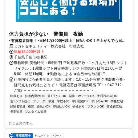
体力負担が少ない 警備員 夜勤
<有資格者採用！>日給1万3000円以上！日払いOK！早上がりでも日給
全額保証！
ミカドセキュリティー株式会社 行徳支社
日給15,000円以上
千葉県千葉市稲毛区
勤務時間 実働時間：8時間/日 平均勤務日数：1ヶ月あたり8日 シフト
サイクル：1週間 シフト確定時期：シフト開始の7日前 21:00～翌
6:00（休憩1時間） ★勤務地による ★自己申告制/週1日...
仕事内容 //応募者全員と面談します！(10～15分程度)// 履歴書不要・
疑問点もお気軽にどうぞ！ 電話応募は即面接可能 TEL：047-712-
7792 ＝＝＝＝＝＝＝＝＝＝＝＝＝＝＝＝＝＝ ・...
制服あり
扶養内勤務OK
週1日からOK
副業・WワークOK
土日祝のみOK
週1シフト提出
フリーター歓迎
学歴不問
即日勤務OK
平日のみOK
学生歓迎
経験者歓迎
夜間
週払いOK
即日払いOK
研修あり
ブランクOK
交通費支給
長期歓迎
フルタイム歓迎
同じ企業の求人
アルバイト・パート