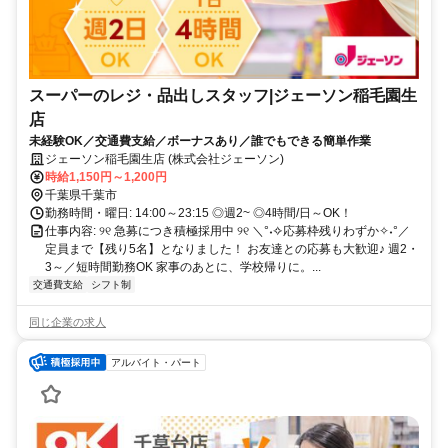
スーパーのレジ・品出しスタッフ|ジェーソン稲毛園生
店
未経験OK／交通費支給／ボーナスあり／誰でもできる簡単作業
ジェーソン稲毛園生店 (株式会社ジェーソン)
時給1,150円～1,200円
千葉県千葉市
勤務時間・曜日: 14:00～23:15 ◎週2~ ◎4時間/日～OK！
仕事内容: ୨୧ 急募につき積極採用中 ୨୧ ＼°˖✧応募枠残りわずか✧˖°／
定員まで【残り5名】となりました！ お友達との応募も大歓迎♪ 週2・
3～／短時間勤務OK 家事のあとに、学校帰りに。...
交通費支給
シフト制
同じ企業の求人
アルバイト・パート