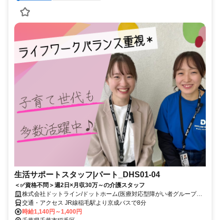
生活サポートスタッフ|パート_DHS01-04
＜✅資格不問＞週2日×月収30万～の介護スタッフ
株式会社ドットライン/ドットホーム(医療対応型障がい者グループホ
ーム)園生
交通・アクセス JR線稲毛駅より京成バスで8分
時給1,140円～1,400円