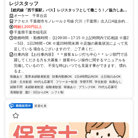
レジスタッフ
【総武線「西千葉駅」バス】レジスタッフとして働こう！／協力しあう
雰囲気で先輩のサポートも手厚い
オーケー 千草台店
アクセス 千葉都市モノレール２号線 穴川（千葉県）出入口4徒歩約
10分、千葉都市モノレール２号線 天台徒歩約11分、千葉都市モノレ
時給1,200円以上
ール２号線 スポーツセンター出入口2徒歩約15分 総武線「西千葉
千葉県千葉市稲毛区
駅」よりバス＊自転車通勤OK
勤務時間 ・勤務時間： [1] 09:00～17:15 ※上記時間内で応相談 ※週2
～5日、1日2時間～OK ※週20時間未満 ※店舗の募集状況によって充
足している 場合もございますので、ご了承くだ...
仕事内容 【お仕事内容】 ＊＊接客＆レジ打ち中心＊＊ レジ部門で活
躍してくださる方を大募集！ 接客やレジ操作に関するマニュアルを
完備しているので、 不安な時はいつでも見返す事ができます。 慣れ
るま...
制服あり
業界未経験者歓迎
扶養内勤務OK
1日4時間以内OK
土日祝のみOK
主婦・主夫歓迎
60代も応募可
フリーター歓迎
学歴不問
学生歓迎
転勤なし
経験不問
未経験者歓迎
経験者歓迎
研修あり
ブランクOK
70代も応募可
長期歓迎
週2・3日からOK
シフト制
派遣社員