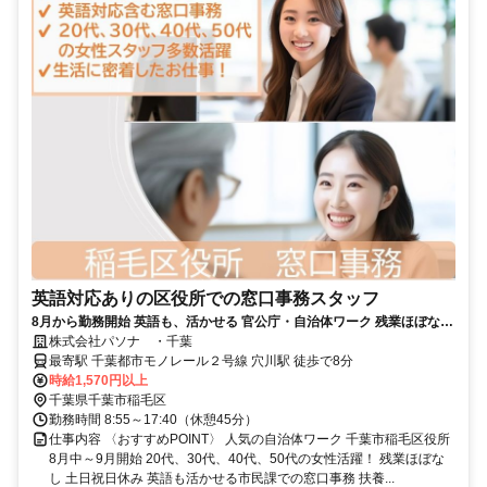
英語対応ありの区役所での窓口事務スタッフ
8月から勤務開始 英語も、活かせる 官公庁・自治体ワーク 残業ほぼなし
で扶養内勤務 月8日程度
株式会社パソナ ・千葉
最寄駅 千葉都市モノレール２号線 穴川駅 徒歩で8分
時給1,570円以上
千葉県千葉市稲毛区
勤務時間 8:55～17:40（休憩45分）
仕事内容 〈おすすめPOINT〉 人気の自治体ワーク 千葉市稲毛区役所
8月中～9月開始 20代、30代、40代、50代の女性活躍！ 残業ほぼな
し 土日祝日休み 英語も活かせる市民課での窓口事務 扶養...