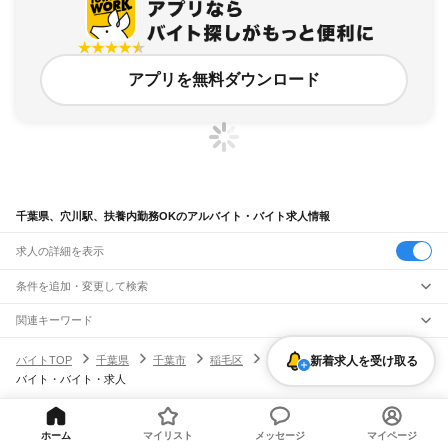
アプリを無料ダウンロード
千葉県、穴川駅、扶養内勤務OKのアルバイト・バイト求人情報
求人の詳細を表示
条件を追加・変更して検索
市区町村を追加・変更
関連キーワード
完全在宅ワーク 全国
シール貼り 在宅
現在地周辺
ガチャガチャ
犬カフェ
千葉県
駅を追加・変更
バイトTOP
千葉県
千葉市
稲毛区
穴川駅
扶養内勤務OKのアル
新着求人を受け取る
千葉県
すべて
バイト・バイト・求人
千葉市
すべて
職種を追加・変更
JR武蔵野線
中央区
花見川区
稲毛区
若葉区
緑区
美浜区
南流山駅
新松戸駅
新八柱駅
東松戸駅
市川大野駅
船橋法典駅
西船橋駅
飲食・フードサービス
銚子市
市川市
船橋市
館山市
木更津市
松戸市
野田市
茂原市
成田市
佐倉市
東金市
特徴を追加・変更
飲食・フードサービス
すべて
ヘルプ・お問い合わせ
サイトマップ
利用規約・プライバシーポリシー
JR中央・総武線
ホーム
マイリスト
メッセージ
マイページ
旭市
習志野市
柏市
勝浦市
市原市
流山市
八千代市
我孫子市
鴨川市
鎌ケ谷市
ホールスタッフ
キッチンスタッフ
皿洗い・洗い場
精肉・鮮魚加工
給食調理
人気