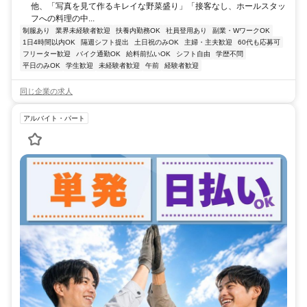
他、「写真を見て作るキレイな野菜盛り」「接客なし、ホールスタッ
フへの料理の中...
制服あり
業界未経験者歓迎
扶養内勤務OK
社員登用あり
副業・WワークOK
1日4時間以内OK
隔週シフト提出
土日祝のみOK
主婦・主夫歓迎
60代も応募可
フリーター歓迎
バイク通勤OK
給料前払いOK
シフト自由
学歴不問
平日のみOK
学生歓迎
未経験者歓迎
午前
経験者歓迎
同じ企業の求人
アルバイト・パート