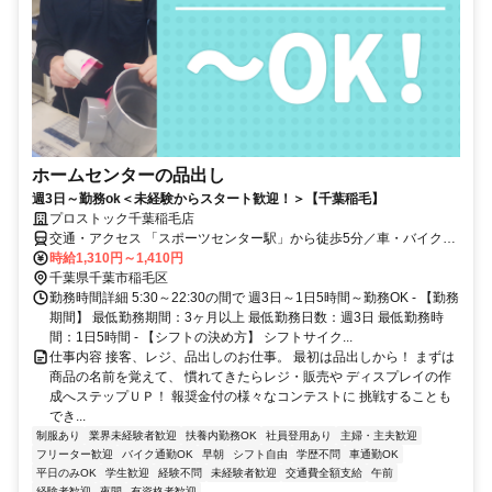
ホームセンターの品出し
週3日～勤務ok＜未経験からスタート歓迎！＞【千葉稲毛】
プロストック千葉稲毛店
交通・アクセス 「スポーツセンター駅」から徒歩5分／車・バイク通
勤ok
時給1,310円～1,410円
千葉県千葉市稲毛区
勤務時間詳細 5:30～22:30の間で 週3日～1日5時間～勤務OK - 【勤務
期間】 最低勤務期間：3ヶ月以上 最低勤務日数：週3日 最低勤務時
間：1日5時間 - 【シフトの決め方】 シフトサイク...
仕事内容 接客、レジ、品出しのお仕事。 最初は品出しから！ まずは
商品の名前を覚えて、 慣れてきたらレジ・販売や ディスプレイの作
成へステップＵＰ！ 報奨金付の様々なコンテストに 挑戦することも
でき...
制服あり
業界未経験者歓迎
扶養内勤務OK
社員登用あり
主婦・主夫歓迎
フリーター歓迎
バイク通勤OK
早朝
シフト自由
学歴不問
車通勤OK
平日のみOK
学生歓迎
経験不問
未経験者歓迎
交通費全額支給
午前
経験者歓迎
夜間
有資格者歓迎