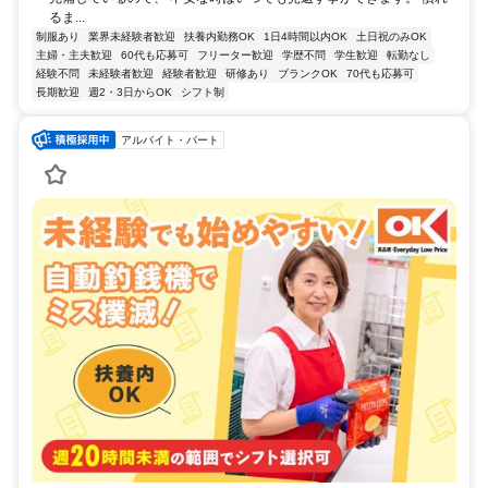
るま...
制服あり
業界未経験者歓迎
扶養内勤務OK
1日4時間以内OK
土日祝のみOK
主婦・主夫歓迎
60代も応募可
フリーター歓迎
学歴不問
学生歓迎
転勤なし
経験不問
未経験者歓迎
経験者歓迎
研修あり
ブランクOK
70代も応募可
長期歓迎
週2・3日からOK
シフト制
アルバイト・パート