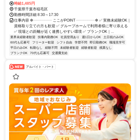
団地行きバスに乗車、「園生」バス停下車、徒歩5分 〇徒歩の場合 千
時給1,485円
葉都市モノレール「穴川」駅下車 徒歩10分 〇車通勤可・バイク通勤
千葉県千葉市稲毛区
可(駐車場完備) ※営業所によって異なります。気になる際は遠慮なく
勤務時間詳細 8:30～17:30
ご連絡ください。
仕事内容 ✼┈┈┈┈┈ ここがPOINT ┈┈┈┈┈✼ ✅ 実務未経験OK｜
資格取り立ての方も歓迎 ✅ グループホームで利用者様に寄り添える
✅ 現場との距離が近く連携しやすい環境 ✅ ブランクOK｜...
業界未経験者歓迎
扶養内勤務OK
社員登用あり
週1日からOK
土日祝のみOK
60代も応募可
フリーター歓迎
シフト自由
学歴不問
即日勤務OK
職場見学可
平日のみOK
転勤なし
経験不問
未経験者歓迎
経験者歓迎
残業なし
ブランクOK
70代も応募可
交通費支給
アルバイト・パート