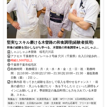
堅実なスキル磨ける木曽路の和食調理(経験者採用)
和食の経験を活かしながら学べる、木曽路の和食調理★しゃぶしゃぶを
生かす料理の神髄を伝授！
しゃぶしゃぶ木曽路 稲毛穴川店
アクセス 千葉都市モノレール２号線 穴川（千葉県）出入口2徒歩約6
分、千葉都市モノレール２号線 天台出入口1徒歩約12分、千葉都市モ
時給1,500円以上
ノレール２号線 スポーツセンター出入口2徒歩約14分 千葉都市モノ
千葉県千葉市稲毛区
レール穴川駅より徒歩6分
勤務時間 ・勤務曜日：月・火・水・木・金・土・日・祝 ・勤務時
間： [1] 10:00～15:00 [2] 17:00～21:30 [3] 10:00～21:30 ・最低勤務
日数（週）：2日 シ...
仕事内容 培ってきた経験を活かして収入を増やせるチャンス！ ・前
菜の盛付け ・天ぷらを揚げたり ・魚を下ろしたり といった調理をメ
インにお願いします。季節限定の逸品料理にも力を入れている木曽
路。スキル...
制服あり
扶養内勤務OK
社員登用あり
副業・WワークOK
1日4時間以内OK
隔週シフト提出
土日祝のみOK
主婦・主夫歓迎
60代も応募可
フリーター歓迎