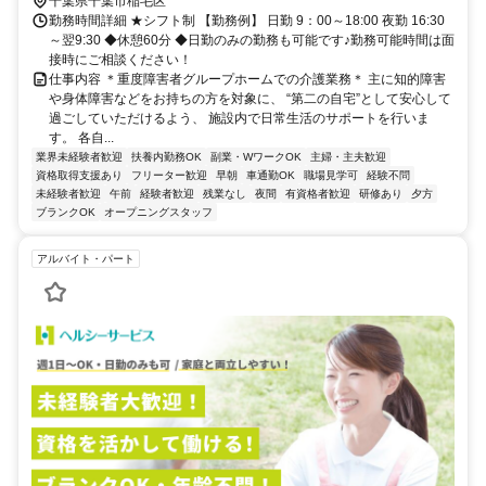
千葉県千葉市稲毛区
勤務時間詳細 ★シフト制 【勤務例】 日勤 9：00～18:00 夜勤 16:30
～翌9:30 ◆休憩60分 ◆日勤のみの勤務も可能です♪勤務可能時間は面
接時にご相談ください！
仕事内容 ＊重度障害者グループホームでの介護業務＊ 主に知的障害
や身体障害などをお持ちの方を対象に、 “第二の自宅”として安心して
過ごしていただけるよう、 施設内で日常生活のサポートを行いま
す。 各自...
業界未経験者歓迎
扶養内勤務OK
副業・WワークOK
主婦・主夫歓迎
資格取得支援あり
フリーター歓迎
早朝
車通勤OK
職場見学可
経験不問
未経験者歓迎
午前
経験者歓迎
残業なし
夜間
有資格者歓迎
研修あり
夕方
ブランクOK
オープニングスタッフ
アルバイト・パート