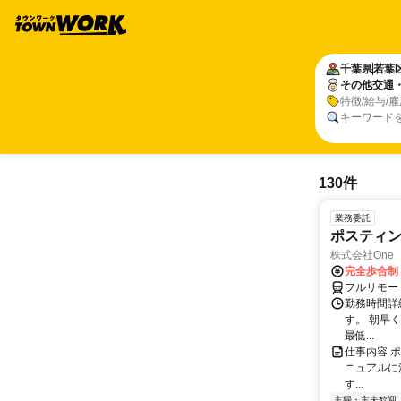
千葉県
若葉
その他交通
特徴/給与/
キーワード
130件
業務委託
ポスティ
株式会社One a
完全歩合制
フルリモー
勤務時間詳
す。 朝早
最低...
仕事内容 
ニュアルに
す...
主婦・主夫歓迎