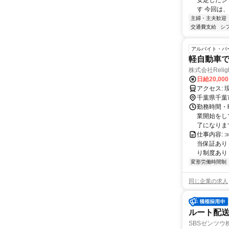
安定したシ
す 今回は、
主婦・主夫歓迎
交通費支給
シ
アルバイト・パ
軽自動車
株式会社Relig
日給20,00
ア
千葉県千葉
勤務時間・曜
業開始をして
了になります
仕事内容:
当保証あり
り制度あり！
変形労働時間制
同じ企業の求人
ルート配送ド
SBSゼンツウ