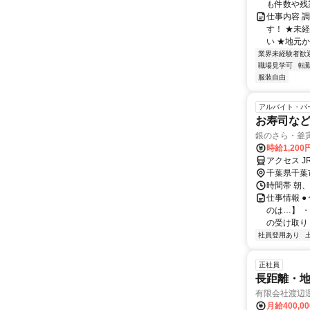
も件数や残業
仕事内容 
す！ ★未
い ★地元か
業界未経験者歓
職場見学可
転
服装自由
アルバイト・パ
お寿司な
銀のさら・釜寅
時給1,20
アクセス J
千葉県千葉
時間帯 朝、
仕事情報 
のは…】 
の受け取り 
社員登用あり
正社員
長距離・地
有限会社渡辺
月給400,0