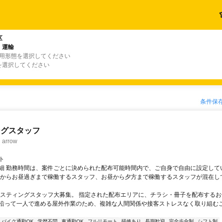
区
・運輸
雇用形態を選択してください
を選択してください
条件保
ングスタッフ
rrow
ト
細 勤務時間は、案件ごとに決められた配布可能時間内で、ご自身で自由に設定して
くからお昼過ぎまで稼働するスタッフ、お昼から夕方まで稼働するスタッフが混在し
ポスティングスタッフ大募集。 指定された配布エリアに、チラシ・冊子を配布するお
沿って一人で進める屋外作業のため、複雑な人間関係や接客ストレスなく取り組む
バイク通勤OK
学歴不問
車通勤OK
フルリモート
研修あり
長期歓迎
完全歩合制
シフト制