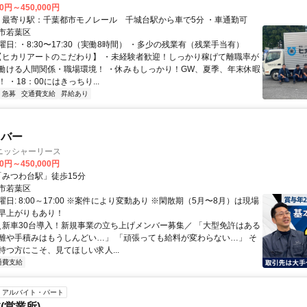
00円～450,000円
アクセス: ・最寄り駅：千葉都市モノレール 千城台駅から車で5分 ・車通勤可
市若葉区
日: ・8:30〜17:30（実働8時間） ・多少の残業有（残業手当有）
 【ヒカリアートのこだわり】 ・未経験者歓迎！しっかり稼げて離職率が
働ける人間関係・職場環境！ ・休みもしっかり！GW、夏季、年末休暇
 ・18：00にはきっちり...
急募
交通費支給
昇給あり
イバー
ニッシャーリース
00円～450,000円
クセス: 「みつわ台駅」徒歩15分
市若葉区
日: 8:00～17:00 ※案件により変動あり ※閑散期（5月〜8月）は現場
早上がりもあり！
 ＼新車30台導入！新規事業の立ち上げメンバー募集／ 「大型免許はある
離や手積みはもうしんどい…」 「頑張っても給料が変わらない…」 そ
持つ方にこそ、見てほしい求人...
通費支給
アルバイト・パート
(営業所)