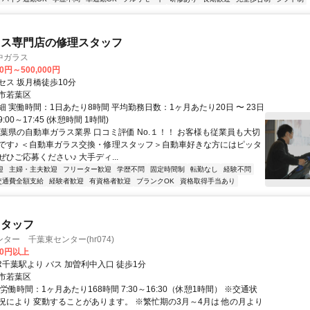
ラス専門店の修理スタッフ
中ガラス
00円～500,000円
セス 坂月橋徒歩10分
市若葉区
 実働時間：1日あたり8時間 平均勤務日数：1ヶ月あたり20日 〜 23日
00～17:45 (休憩時間 1時間)
千葉県の自動車ガラス業界 口コミ評価 No.１！！ お客様も従業員も大切
です♪ ＜自動車ガラス交換・修理スタッフ＞自動車好きな方にはピッタ
ひご応募ください♪ 大手ディ...
迎
主婦・主夫歓迎
フリーター歓迎
学歴不問
固定時間制
転勤なし
経験不問
交通費全額支給
経験者歓迎
有資格者歓迎
ブランクOK
資格取得手当あり
スタッフ
ター 千葉東センター(hr074)
00円以上
R千葉駅より バス 加曽利中入口 徒歩1分
市若葉区
労働時間：1ヶ月あたり168時間 7:30～16:30（休憩1時間） ※交通状
況により 変動することがあります。 ※繁忙期の3月～4月は 他の月より