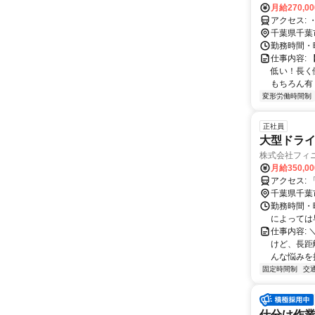
月給270,0
千葉県千葉
勤務時間・曜
仕事内容:
低い！長く
もちろん有！
変形労働時間制
正社員
大型ドラ
株式会社フィ
月給350,0
ア
千葉県千葉
勤務時間・曜
によっては
仕事内容:
けど、長距
んな悩みを
固定時間制
交
仕分け作業