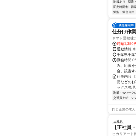
制服あり
副業
固定時間制
職
髪型・髪色自由
仕分け作業
ヤマト運輸株式
時給1,35
通勤情報 
千葉県千葉
勤務時間 05
み、応募を受
合、該当する
仕事内容 
便などのお
ックス整理
副業・WワークO
交通費支給
シ
同じ企業の求人
正社員
【正社員
ヒカリアート