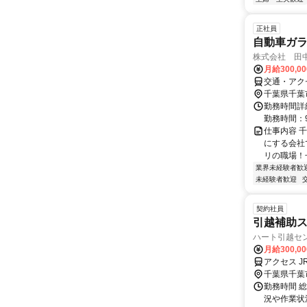
正社員
自動車ガ
株式会社 田
月給300,0
交通・アク
千葉県千葉
勤務時間詳細
勤務時間：9:
仕事内容 
にする会社
リの職場！ぜ
業界未経験者歓
未経験者歓迎
契約社員
引越補助
ハート引越セン
月給300,0
アクセス J
千葉県千葉
勤務時間 総
況や作業状