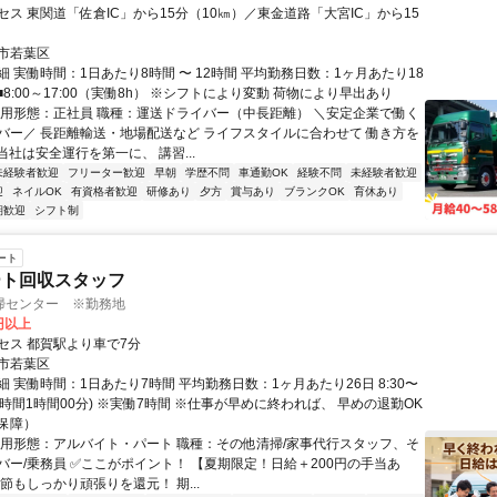
ス 東関道「佐倉IC」から15分（10㎞）／東金道路「大宮IC」から15
市若葉区
 実働時間：1日あたり8時間 〜 12時間 平均勤務日数：1ヶ月あたり18
日 ■8:00～17:00（実働8h） ※シフトにより変動 荷物により早出あり
雇用形態：正社員 職種：運送ドライバー（中長距離） ＼安定企業で働く
バー／ 長距離輸送・地場配送など ライフスタイルに合わせて 働き方を
当社は安全運行を第一に、 講習...
未経験者歓迎
フリーター歓迎
早朝
学歴不問
車通勤OK
経験不問
未経験者歓迎
迎
ネイルOK
有資格者歓迎
研修あり
夕方
賞与あり
ブランクOK
育休あり
期歓迎
シフト制
ート
ート回収スタッフ
掃センター ※勤務地
0円以上
セス 都賀駅より車で7分
市若葉区
 実働時間：1日あたり7時間 平均勤務日数：1ヶ月あたり26日 8:30〜
(休憩時間1時間00分) ※実働7時間 ※仕事が早めに終われば、 早めの退勤OK
保障）
雇用形態：アルバイト・パート 職種：その他清掃/家事代行スタッフ、そ
バー/乗務員 ✅ここがポイント！ 【夏期限定！日給＋200円の手当あ
節もしっかり頑張りを還元！ 期...