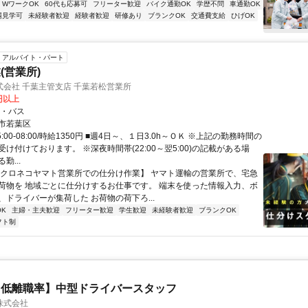
・WワークOK
60代も応募可
フリーター歓迎
バイク通勤OK
学歴不問
車通勤OK
場見学可
未経験者歓迎
経験者歓迎
研修あり
ブランクOK
交通費支給
ひげOK
アルバイト・パート
(営業所)
会社 千葉主管支店 千葉若松営業所
0円以上
車・バス
市若葉区
:00-08:00/時給1350円 ■週4日～、１日3.0h～ＯＫ ※上記の勤務時間の
け付けております。 ※深夜時間帯(22:00～翌5:00)の記載がある場
勤...
【クロネコヤマト営業所での仕分け作業】 ヤマト運輸の営業所で、宅急
荷物を 地域ごとに仕分けするお仕事です。 端末を使った情報入力、ボ
、ドライバーが集荷した お荷物の荷下ろ...
K
主婦・主夫歓迎
フリーター歓迎
学生歓迎
未経験者歓迎
ブランクOK
フト制
・低離職率】中型ドライバースタッフ
株式会社