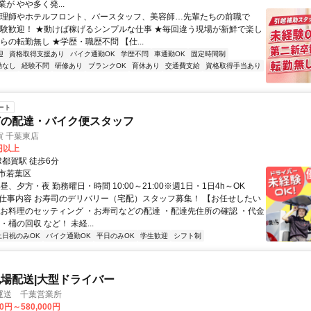
が やや多く発...
調理師やホテルフロント、バースタッフ、美容師…先輩たちの前職で
経験歓迎！ ★動けば稼げるシンプルな仕事 ★毎回違う現場が新鮮で楽し
らの転勤無し ★学歴・職歴不問 【仕...
迎
資格取得支援あり
バイク通勤OK
学歴不問
車通勤OK
固定時間制
勤なし
経験不問
研修あり
ブランクOK
育休あり
交通費支給
資格取得手当あり
ート
どの配達・バイク便スタッフ
 千葉東店
0円以上
R都賀駅 徒歩6分
市若葉区
昼、夕方・夜 勤務曜日・時間 10:00～21:00※週1日・1日4h～OK
● 仕事内容 お寿司のデリバリー（宅配）スタッフ募集！ 【お任せしたい
・お料理のセッティング ・お寿司などの配達 ・配達先住所の確認 ・代金
・桶の回収 など！ 未経...
土日祝のみOK
バイク通勤OK
平日のみOK
学生歓迎
シフト制
場配送|大型ドライバー
運送 千葉営業所
00円～580,000円