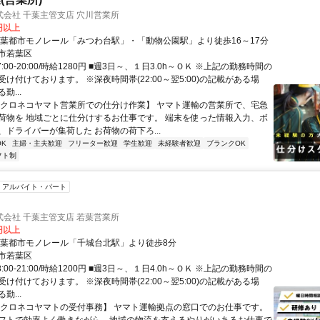
会社 千葉主管支店 穴川営業所
0円以上
千葉都市モノレール「みつわ台駅」・「動物公園駅」より徒歩16～17分
市若葉区
:00-20:00/時給1280円 ■週3日～、１日3.0h～ＯＫ ※上記の勤務時間の
け付けております。 ※深夜時間帯(22:00～翌5:00)の記載がある場
勤...
【クロネコヤマト営業所での仕分け作業】 ヤマト運輸の営業所で、宅急
荷物を 地域ごとに仕分けするお仕事です。 端末を使った情報入力、ボ
、ドライバーが集荷した お荷物の荷下ろ...
K
主婦・主夫歓迎
フリーター歓迎
学生歓迎
未経験者歓迎
ブランクOK
フト制
アルバイト・パート
会社 千葉主管支店 若葉営業所
0円以上
千葉都市モノレール「千城台北駅」より徒歩8分
市若葉区
:00-21:00/時給1200円 ■週3日～、１日4.0h～ＯＫ ※上記の勤務時間の
け付けております。 ※深夜時間帯(22:00～翌5:00)の記載がある場
勤...
【クロネコヤマトの受付事務】 ヤマト運輸拠点の窓口でのお仕事です。