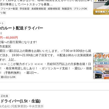
フトで効率よく働きながら、地域の物流を支えるやりがいあるお仕事で
受付事務としてパートスタッフを募集 ...
フリーター歓迎
学生歓迎
未経験者歓迎
経験者歓迎
制服貸与
ブランクOK
フト制
ート
でのルート配送ドライバー
ht
0円～40,000円
クセス: 現場への直行直帰になります!
市若葉区
日: ✅週1日以上の勤務をお願いいたします。 ✅7:00 or 8:00頃から就
頂き、 19:00〜21:00頃に終了目安です。 ※配達が終わり次第就業終
が、上記...
 ≫≫≫ ここが魅力ポイント ≪≪≪ ・月給50万円以上の方多数在籍！日
！ ・格安車両貸し出しあり！ ・ガソリンカード支給！ ・週払い・前借
（手数料無料） ・週1日〜...
週1日からOK
正社員
ライバー(1.5t・生協)
株式会社 (宅配事業部)- 中央営業所