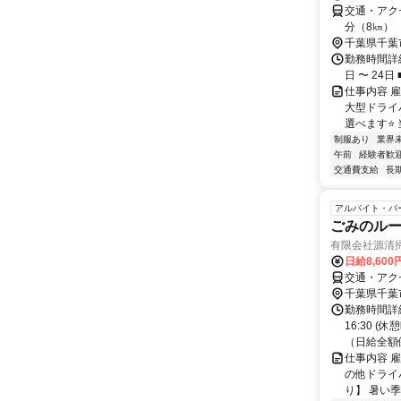
交通・アクセ
分（8㎞）
千葉県千葉
勤務時間詳細
日 〜 24
仕事内容 
大型ドライ
選べます⭐ 
制服あり
業界
午前
経験者歓
交通費支給
長
アルバイト・パ
ごみのル
有限会社源清
日給8,60
交通・アク
千葉県千葉
勤務時間詳細
16:30 
（日給全額
仕事内容 
の他ドライ
り】 暑い季