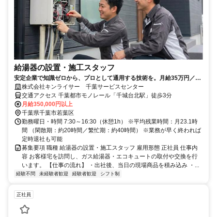
給湯器の設置・施工スタッフ
安定企業で知識ゼロから、プロとして通用する技術を。月給35万円／1
日1～3件・夕方退社可／給湯器交換
株式会社キンライサー 千葉サービスセンター
交通アクセス 千葉都市モノレール「千城台北駅」徒歩3分
月給350,000円以上
千葉県千葉市若葉区
勤務曜日・時間 7:30～16:30（休憩1h） ※平均残業時間：月23.1時
間 （閑散期：約20時間／繁忙期：約40時間） ※業務が早く終われば
定時退社も可能
募集要項 職種 給湯器の設置・施工スタッフ 雇用形態 正社員 仕事内
容 お客様宅を訪問し、ガス給湯器・エコキュートの取付や交換を行
います。 【仕事の流れ】 ・出社後、当日の現場商品を積み込み ・...
経験不問
未経験者歓迎
経験者歓迎
シフト制
正社員