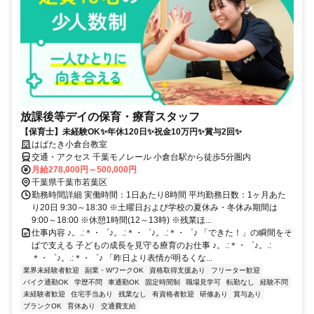
放課後等デイの保育・療育スタッフ
【保育士】未経験OK✨年休120日✨祝金10万円✨賞与2回✨
はばたき小倉台教室
交通・アクセス 千葉モノレール 小倉台駅から徒歩5分圏内
月給278,000円～500,000円
千葉県千葉市若葉区
勤務時間詳細 実働時間：1日あたり8時間 平均勤務日数：1ヶ月あた
り20日 9:30～18:30 ※土曜日および学校の夏休み・冬休み期間は
9:00～18:00 ※休憩1時間(12～13時) ※残業ほ...
仕事内容 ♪。.:＊・゜♪。.:＊・゜♪。.:＊・゜♪ 「できた！」の瞬間をそ
ばで支える 子どもの成長を見守る療育のお仕事 ♪。.:＊・゜♪。.:
＊・゜♪。.:＊・゜♪ 「昨日より表情が明るくな...
業界未経験者歓迎
副業・WワークOK
資格取得支援あり
フリーター歓迎
バイク通勤OK
学歴不問
車通勤OK
固定時間制
職場見学可
転勤なし
経験不問
未経験者歓迎
住宅手当あり
残業なし
有資格者歓迎
研修あり
賞与あり
ブランクOK
育休あり
交通費支給