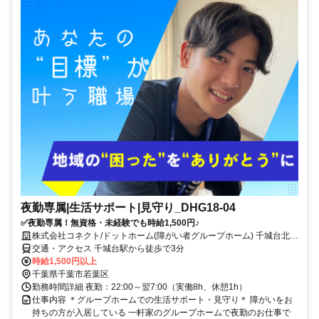
夜勤専属|生活サポート|見守り_DHG18-04
✅夜勤専属！無資格・未経験でも時給1,500円♪
株式会社コネクト/ドットホーム(障がい者グループホーム) 千城台北第
1
交通・アクセス 千城台駅から徒歩で3分
時給1,500円以上
千葉県千葉市若葉区
勤務時間詳細 夜勤：22:00～翌7:00（実働8h、休憩1h）
仕事内容 ＊グループホームでの生活サポート・見守り＊ 障がいをお
持ちの方が入居している 一軒家のグループホームで夜勤のお仕事で