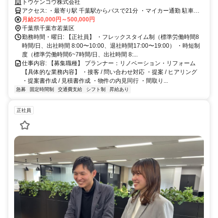
トウケンコウ株式会社
アクセス: ・最寄り駅 千葉駅からバスで21分 ・マイカー通勤 駐車場
完備、ガソリン代支給
月給250,000円～500,000円
千葉県千葉市若葉区
勤務時間・曜日: 【正社員】 ・フレックスタイム制（標準労働時間8
時間/日、出社時間 8:00〜10:00、退社時間17:00〜19:00） ・時短制
度（標準労働時間6~7時間/日、出社時間 8:...
仕事内容: 【募集職種】 プランナー：リノベーション・リフォーム
【具体的な業務内容】 ・接客 / 問い合わせ対応 ・提案 / ヒアリング
・提案書作成 / 見積書作成 ・物件の内見同行 ・間取り...
急募
固定時間制
交通費支給
シフト制
昇給あり
正社員