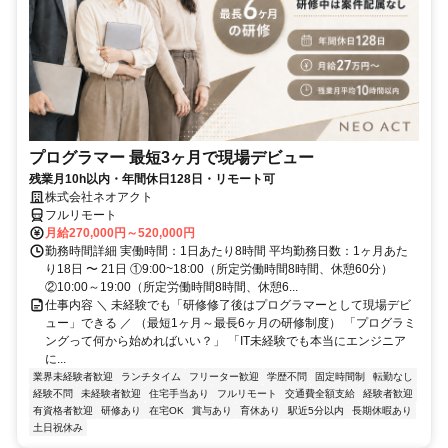
プログラマー 最短3ヶ月で現場デビュー
残業月10h以内・年間休日128日・リモート可
株式会社ネオアクト
フルリモート
月給270,000円～520,000円
勤務時間詳細 実働時間：1日あたり8時間 平均勤務日数：1ヶ月あた
り18日 〜 21日 ①9:00~18:00（所定労働時間8時間、休憩60分）
②10:00～19:00（所定労働時間8時間、休憩6...
仕事内容 ＼ 未経験でも「研修修了後はプログラマーとして現場デビ
ュー」できる ／ （最短1ヶ月～最長6ヶ月の研修制度） 「プログラミ
ングって何から始めればいい？」 「IT未経験でも本当にエンジニア
に...
業界未経験者歓迎
ランチタイム
フリーター歓迎
学歴不問
固定時間制
転勤なし
経験不問
未経験者歓迎
住宅手当あり
フルリモート
交通費全額支給
経験者歓迎
有資格者歓迎
研修あり
在宅OK
賞与あり
育休あり
駅近5分以内
長期休暇あり
土日祝休み