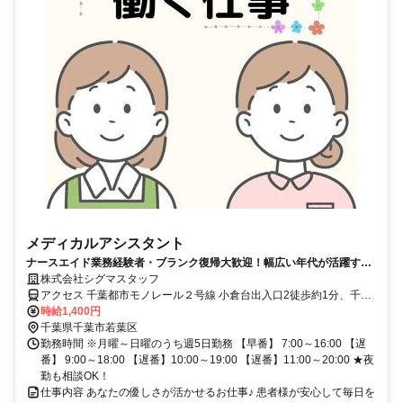
メディカルアシスタント
ナースエイド業務経験者・ブランク復帰大歓迎！幅広い年代が活躍する
お仕事です♪
株式会社シグマスタッフ
アクセス 千葉都市モノレール２号線 小倉台出入口2徒歩約1分、千葉
都市モノレール２号線 千城台北出入口2徒歩約13分、千葉都市モノレ
時給1,400円
ール２号線 桜木（千葉県）出入口1徒歩約16分 千葉駅東口よりバス
千葉県千葉市若葉区
20分、モノレール小倉台駅より徒歩16分★車通勤OK
勤務時間 ※月曜～日曜のうち週5日勤務 【早番】 7:00～16:00 【遅
番】 9:00～18:00 【遅番】10:00～19:00 【遅番】11:00～20:00 ★夜
勤も相談OK！
仕事内容 あなたの優しさが活かせるお仕事♪ 患者様が安心して毎日を