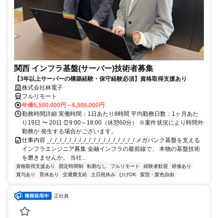
関西 インフラ基盤(サーバー)技術者募集
【3年以上サーバーの構築経験・保守経験必須】資格取得支援あり
株式会社林電子
フルリモート
年俸5,500,000円～6,500,000円
勤務時間詳細 実働時間：1日あたり8時間 平均勤務日数：1ヶ月あた
り19日 〜 20日 ⏰9:00～18:00（休憩60分） ※案件状況により時間外
勤務が 発生する場合がございます。
仕事内容 _/_/_/_/_/_/_/_/_/_/_/_/_/_/_/_/_/_/ メガバンク基盤を支える
インフラエンジニア募集 金融インフラの最前線で、 本物の基盤技術
を磨きませんか。 当社...
資格取得支援あり
固定時間制
転勤なし
フルリモート
経験者歓迎
研修あり
賞与あり
育休あり
交通費支給
土日祝休み
ひげOK
髪型・髪色自由
正社員