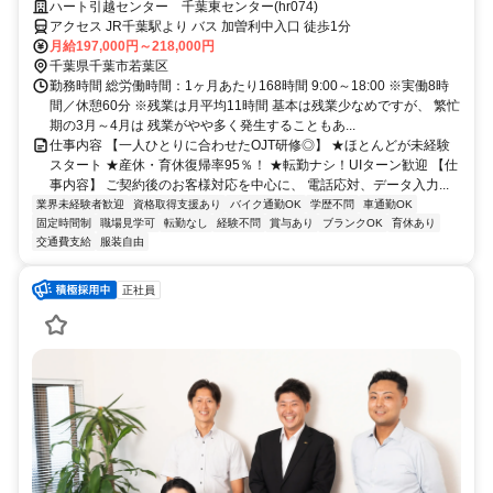
ハート引越センター 千葉東センター(hr074)
アクセス JR千葉駅より バス 加曽利中入口 徒歩1分
月給197,000円～218,000円
千葉県千葉市若葉区
勤務時間 総労働時間：1ヶ月あたり168時間 9:00～18:00 ※実働8時
間／休憩60分 ※残業は月平均11時間 基本は残業少なめですが、 繁忙
期の3月～4月は 残業がやや多く発生することもあ...
仕事内容 【一人ひとりに合わせたOJT研修◎】 ★ほとんどが未経験
スタート ★産休・育休復帰率95％！ ★転勤ナシ！UIターン歓迎 【仕
事内容】 ご契約後のお客様対応を中心に、 電話応対、データ入力...
業界未経験者歓迎
資格取得支援あり
バイク通勤OK
学歴不問
車通勤OK
固定時間制
職場見学可
転勤なし
経験不問
賞与あり
ブランクOK
育休あり
交通費支給
服装自由
正社員