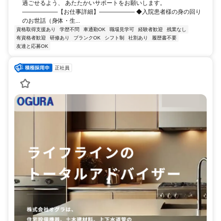
過ごせるよう、 あたたかいサポートをお願いします。
――――――【お仕事詳細】―――――― ◆入院患者様の身の回り
のお世話（身体・生...
資格取得支援あり
学歴不問
車通勤OK
職場見学可
経験者歓迎
残業なし
有資格者歓迎
研修あり
ブランクOK
シフト制
社割あり
履歴書不要
友達と応募OK
正社員