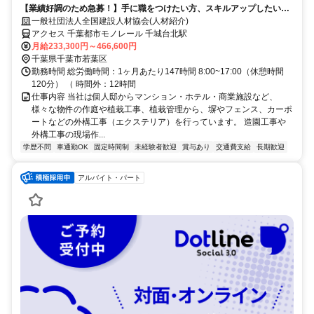
【業績好調のため急募！】手に職をつけたい方、スキルアップしたい方
歓迎します！ ◎マイカー通勤OK！独立支援制度あり!
一般社団法人全国建設人材協会(人材紹介)
アクセス 千葉都市モノレール 千城台北駅
月給233,300円～466,600円
千葉県千葉市若葉区
勤務時間 総労働時間：1ヶ月あたり147時間 8:00~17:00（休憩時間
120分） （ 時間外：12時間
仕事内容 当社は個人邸からマンション・ホテル・商業施設など、
様々な物件の作庭や植栽工事、植栽管理から、塀やフェンス、カーポ
ートなどの外構工事（エクステリア）を行っています。 造園工事や
外構工事の現場作...
学歴不問
車通勤OK
固定時間制
未経験者歓迎
賞与あり
交通費支給
長期歓迎
アルバイト・パート