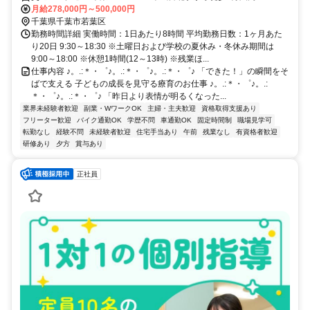
月給278,000円～500,000円
千葉県千葉市若葉区
勤務時間詳細 実働時間：1日あたり8時間 平均勤務日数：1ヶ月あた
り20日 9:30～18:30 ※土曜日および学校の夏休み・冬休み期間は
9:00～18:00 ※休憩1時間(12～13時) ※残業ほ...
仕事内容 ♪。.:＊・゜♪。.:＊・゜♪。.:＊・゜♪ 「できた！」の瞬間をそ
ばで支える 子どもの成長を見守る療育のお仕事 ♪。.:＊・゜♪。.:
＊・゜♪。.:＊・゜♪ 「昨日より表情が明るくなった...
業界未経験者歓迎
副業・WワークOK
主婦・主夫歓迎
資格取得支援あり
フリーター歓迎
バイク通勤OK
学歴不問
車通勤OK
固定時間制
職場見学可
転勤なし
経験不問
未経験者歓迎
住宅手当あり
午前
残業なし
有資格者歓迎
研修あり
夕方
賞与あり
正社員