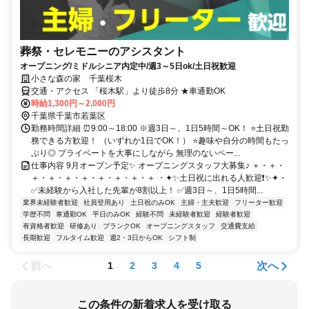
葬祭・セレモニーのアシスタント
オープニング/ミドルシニア内定中/週3～5日ok/土日祝歓迎
小さな森の家 千葉桜木
交通・アクセス 「桜木駅」より徒歩8分 ★車通勤OK
時給1,300円～2,000円
千葉県千葉市若葉区
勤務時間詳細 ⏰9:00～18:00 ※週3日～、1日5時間～OK！ ⭐土日祝勤
務できる方歓迎！ （いずれか1日でOK！） ⭐趣味や自分の時間もたっ
ぷり◎ プライベートを大事にしながら 無理のないペー...
仕事内容 9月オープン予定✨ オープニングスタッフ大募集♪ ＋・＋・
＋・＋・＋・＋・＋・＋・＋・＋ ・✦✨土日祝に出れる人歓迎❗✨✦・
✅未経験から入社した先輩が8割以上！ ✅週3日～、1日5時間...
業界未経験者歓迎
社員登用あり
土日祝のみOK
主婦・主夫歓迎
フリーター歓迎
学歴不問
車通勤OK
平日のみOK
経験不問
未経験者歓迎
経験者歓迎
有資格者歓迎
研修あり
ブランクOK
オープニングスタッフ
交通費支給
長期歓迎
フルタイム歓迎
週2・3日からOK
シフト制
前へ
次へ
1
2
3
4
5
この条件の新着求人を受け取る