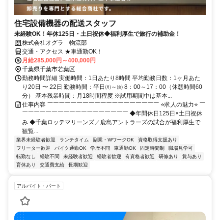
住宅設備機器の配送スタッフ
未経験OK！年休125日・土日祝休◆福利厚生で旅行の補助金！
株式会社オグラ 物流部
交通・アクセス ★車通勤OK！
月給285,000円～400,000円
千葉県千葉市若葉区
勤務時間詳細 実働時間：1日あたり8時間 平均勤務日数：1ヶ月あた
り20日 〜 22日 勤務時間：平日㈪～㈮ 8：00～17：00（休憩時間60
分） 基本残業時間：月18時間程度 ※試用期間中は基本...
仕事内容 ￣￣￣￣￣￣￣￣￣￣￣￣￣￣￣￣￣￣￣ ⭐求人の魅力⭐ ￣
￣￣￣￣￣￣￣￣￣￣￣￣￣￣￣￣￣￣ ◆年間休日125日×土日祝休
み ◆千葉ロッテマリーンズ／鹿島アントラーズの試合が福利厚生で
観覧...
業界未経験者歓迎
ランチタイム
副業・WワークOK
資格取得支援あり
フリーター歓迎
バイク通勤OK
学歴不問
車通勤OK
固定時間制
職場見学可
転勤なし
経験不問
未経験者歓迎
経験者歓迎
有資格者歓迎
研修あり
賞与あり
育休あり
交通費支給
長期歓迎
アルバイト・パート