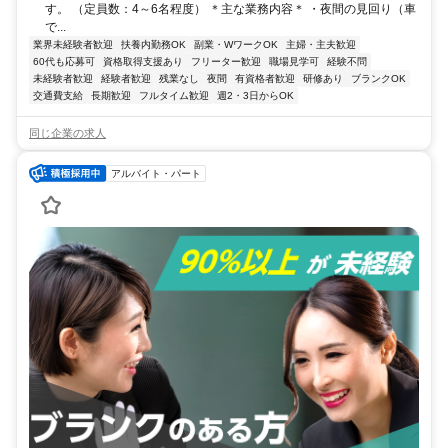
す。 （定員数：4～6名程度） ＊主な業務内容＊ ・夜間の見回り（車
で...
業界未経験者歓迎
扶養内勤務OK
副業・WワークOK
主婦・主夫歓迎
60代も応募可
資格取得支援あり
フリーター歓迎
職場見学可
経験不問
未経験者歓迎
経験者歓迎
残業なし
夜間
有資格者歓迎
研修あり
ブランクOK
交通費支給
長期歓迎
フルタイム歓迎
週2・3日からOK
同じ企業の求人
アルバイト・パート