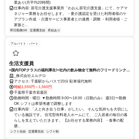
業あり(月平均20時間)
仕事内容: 居宅介護支援事業所「わおん居宅介護支援」にて、ケアマ
ネジャー業務をお任せします。 ・要介護認定を受けた利用者様のケ
アプラン作成 ・介護サービス事業者との連携・調整 ・利用者様・ご
家族と...
即日勤務OK
交通費支給
昇給あり
アルバイト・パート
生活支援員
<国内TOPクラスの福利厚生!>社内の飲み物全て無料のフリードリンク制
度も!?『理想』を実現しませんか？
_株式会社エルデロ
アクセス: 千葉駅からバスで20分 駐車場代無料
時給1,550円～1,560円
千葉県千葉市若葉区
勤務時間・曜日: ▼勤務時間 9:00〜18:00（日勤のみ） 週3日〜勤務
OK シフトは希望考慮で調整します
仕事内容: 「人と向き合う仕事」がしたい。 そんな気持ちを大切にし
ている施設です。 住宅型有料老人ホームにて、 ご入居者の毎日の暮
らしを支えていただきます。 【お任せする業務内容】 ・食事の配
膳...
シフト自由
交通費支給
シフト制