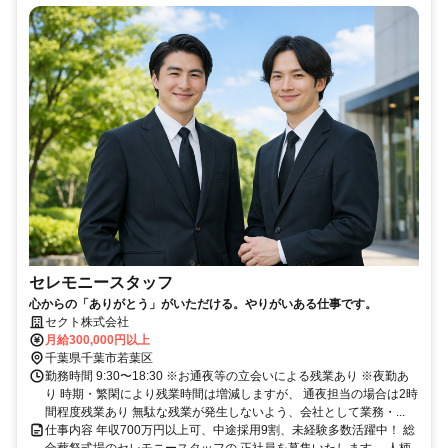
セレモニースタッフ
心からの「ありがとう」がいただける。やりがいある仕事です。
セクト株式会社
月給300,000円以上
千葉県千葉市若葉区
勤務時間 9:30〜18:30 ※お通夜等の立会いによる残業あり ※夜勤あ
り 時期・繁閑により残業時間は増減しますが、 通夜担当の場合は2時
間程度残業あり 無駄な残業が発生しないよう、会社として業務・...
仕事内容 年収700万円以上可、中途採用9割、未経験多数活躍中！ 総
合葬祭式場のセレモニースタッフの 正社員を募集いたします。 人柄