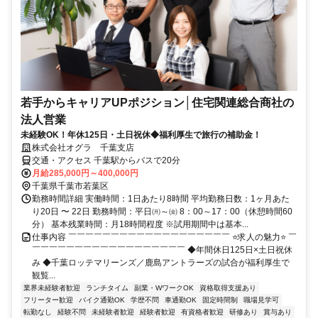
若手からキャリアUPポジション│住宅関連総合商社の
法人営業
未経験OK！年休125日・土日祝休◆福利厚生で旅行の補助金！
株式会社オグラ 千葉支店
交通・アクセス 千葉駅からバスで20分
月給285,000円～400,000円
千葉県千葉市若葉区
勤務時間詳細 実働時間：1日あたり8時間 平均勤務日数：1ヶ月あた
り20日 〜 22日 勤務時間：平日㈪～㈮ 8：00～17：00（休憩時間60
分） 基本残業時間：月18時間程度 ※試用期間中は基本...
仕事内容 ￣￣￣￣￣￣￣￣￣￣￣￣￣￣￣￣￣￣￣ ⭐求人の魅力⭐ ￣
￣￣￣￣￣￣￣￣￣￣￣￣￣￣￣￣￣￣ ◆年間休日125日×土日祝休
み ◆千葉ロッテマリーンズ／鹿島アントラーズの試合が福利厚生で
観覧...
業界未経験者歓迎
ランチタイム
副業・WワークOK
資格取得支援あり
フリーター歓迎
バイク通勤OK
学歴不問
車通勤OK
固定時間制
職場見学可
転勤なし
経験不問
未経験者歓迎
経験者歓迎
有資格者歓迎
研修あり
賞与あり