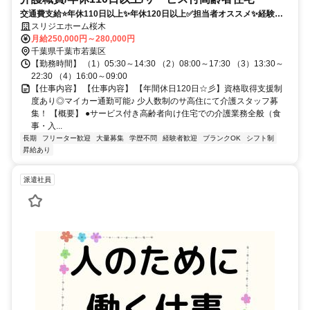
交通費支給⭐️年休110日以上✨年休120日以上✅️担当者オススメ✨経験者
優遇⭕️車通勤ＯＫ
スリジエホーム桜木
月給250,000円～280,000円
千葉県千葉市若葉区
【勤務時間】 （1）05:30～14:30 （2）08:00～17:30 （3）13:30～
22:30 （4）16:00～09:00
【仕事内容】 【仕事内容】 【年間休日120日☆彡】資格取得支援制
度あり◎マイカー通勤可能♪ 少人数制のサ高住にて介護スタッフ募
集！ 【概要】 ●サービス付き高齢者向け住宅での介護業務全般（食
事・入...
長期
フリーター歓迎
大量募集
学歴不問
経験者歓迎
ブランクOK
シフト制
昇給あり
派遣社員