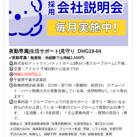
夜勤専属|生活サポート|見守り_DHG19-04
✅夜勤専属！無資格・未経験でも時給1,500円♪
株式会社ドットライン/ドットホーム(障がい者グループホーム) 千城台
北第2
交通・アクセス 千城台駅から徒歩で3分
時給1,500円以上
千葉県千葉市若葉区
勤務時間詳細 夜勤：22:00～翌7:00（実働8h、休憩1h） ※アルバイ
ト・パート勤務の方が多数在籍している為、休憩時間がしっかり取れ
ます！
仕事内容 ＊グループホームでの生活サポート・見守り＊ 障がいをお
持ちの方が入居している 一軒家のグループホームで夜勤のお仕事で
す。 （定員数：4～6名程度） ＊主な業務内容＊ ・夜間の見回り（車
で...
制服あり
業界未経験者歓迎
扶養内勤務OK
社員登用あり
週1日からOK
土日祝のみOK
資格取得支援あり
フリーター歓迎
早朝
シフト自由
学歴不問
平日のみOK
転勤なし
経験不問
未経験者歓迎
午前
経験者歓迎
夜間