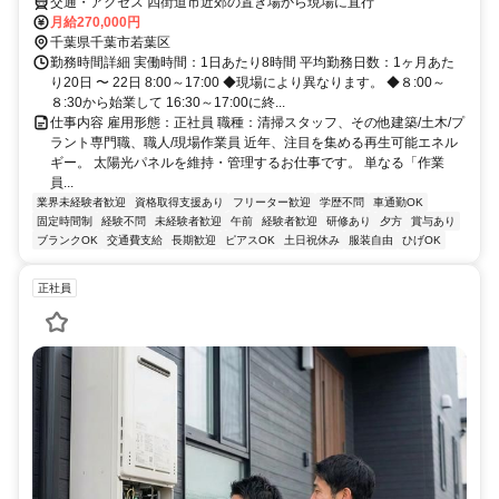
交通・アクセス 四街道市近郊の置き場から現場に直行
月給270,000円
千葉県千葉市若葉区
勤務時間詳細 実働時間：1日あたり8時間 平均勤務日数：1ヶ月あた
り20日 〜 22日 8:00～17:00 ◆現場により異なります。 ◆８:00～
８:30から始業して 16:30～17:00に終...
仕事内容 雇用形態：正社員 職種：清掃スタッフ、その他建築/土木/プ
ラント専門職、職人/現場作業員 近年、注目を集める再生可能エネル
ギー。 太陽光パネルを維持・管理するお仕事です。 単なる「作業
員...
業界未経験者歓迎
資格取得支援あり
フリーター歓迎
学歴不問
車通勤OK
固定時間制
経験不問
未経験者歓迎
午前
経験者歓迎
研修あり
夕方
賞与あり
ブランクOK
交通費支給
長期歓迎
ピアスOK
土日祝休み
服装自由
ひげOK
正社員