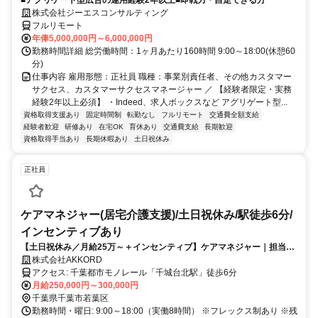
■アグリゲート型広告の運用経験2年以上■即戦力・自走できる方
株式会社ジーエスコンサルティング
フルリモート
年俸5,000,000円～6,000,000円
勤務時間詳細 総労働時間：1ヶ月あたり160時間 9:00～18:00(休憩60
分)
仕事内容 雇用形態：正社員 職種：事業別責任者、その他カスタマー
サクセス、カスタマーサクセスマネージャー ／ 【経験者限定・実務
経験2年以上必須】 ・Indeed、求人ボックスなど アグリゲート型...
資格取得支援あり
固定時間制
転勤なし
フルリモート
交通費全額支給
経験者歓迎
研修あり
在宅OK
育休あり
交通費支給
長期歓迎
資格取得手当あり
長期休暇あり
土日祝休み
正社員
ケアマネジャー(居宅介護支援)/土日祝休み/駅徒歩6分/
インセンティブあり
【土日祝休み／月給25万～＋インセンティブ】ケアマネジャー｜担当件
数でしっかり収入UP｜千城台北駅徒歩6分｜わおん居宅介護支援
株式会社AKKORD
アクセス: 千葉都市モノレール「千城台北駅」徒歩6分
月給250,000円～300,000円
千葉県千葉市若葉区
勤務時間・曜日: 9:00～18:00（実働8時間） ※フレックス制あり ※残