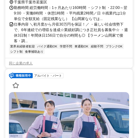
武本線 都賀東口徒歩約22分
千葉県千葉市若葉区
勤務時間 総労働時間：1ヶ月あたり160時間 ・シフト制 ・22:00～翌
9:00 ・実働8時間 ・休憩1時間 ・平均残業2時間／日 ※残業代は1分
単位で全額支給（固定残業なし） 【山岡家ならでは...
仕事内容 ＼初月度から月収30万円を保証！／ ・厳しい社会情勢下
で、6年連続での増収を達成☆業績好調につき正社員を募集中☆ ・週
休3日制！年間休日156日で自分の時間も◎ 【ラーメン山岡家で接
客・調...
業界未経験者歓迎
バイク通勤OK
学歴不問
車通勤OK
経験不問
ブランクOK
シフト制
食事補助あり
同じ企業の求人
アルバイト・パート