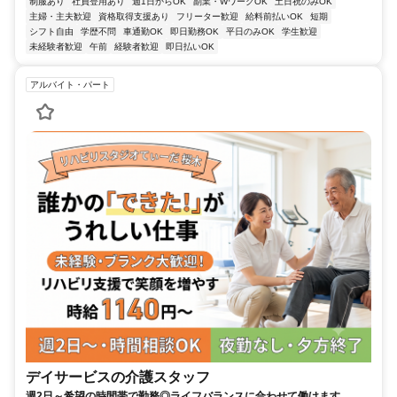
制服あり
社員登用あり
週1日からOK
副業・WワークOK
土日祝のみOK
主婦・主夫歓迎
資格取得支援あり
フリーター歓迎
給料前払いOK
短期
シフト自由
学歴不問
車通勤OK
即日勤務OK
平日のみOK
学生歓迎
未経験者歓迎
午前
経験者歓迎
即日払いOK
アルバイト・パート
デイサービスの介護スタッフ
週2日～希望の時間帯で勤務◎ライフバランスに合わせて働けます