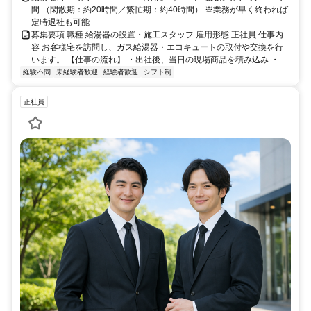
間 （閑散期：約20時間／繁忙期：約40時間） ※業務が早く終われば
定時退社も可能
募集要項 職種 給湯器の設置・施工スタッフ 雇用形態 正社員 仕事内
容 お客様宅を訪問し、ガス給湯器・エコキュートの取付や交換を行
います。 【仕事の流れ】 ・出社後、当日の現場商品を積み込み ・...
経験不問
未経験者歓迎
経験者歓迎
シフト制
正社員