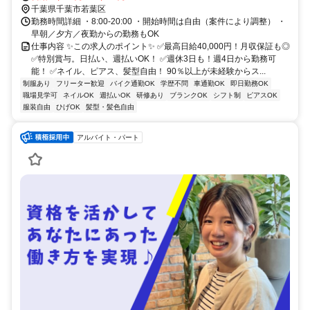
千葉県千葉市若葉区
勤務時間詳細 ・8:00-20:00 ・開始時間は自由（案件により調整） ・
早朝／夕方／夜勤からの勤務もOK
仕事内容 ✨この求人のポイント✨ ✅最高日給40,000円！月収保証も◎
✅特別賞与。日払い、週払いOK！ ✅週休3日も！週4日から勤務可
能！ ✅ネイル、ピアス、髪型自由！ 90％以上が未経験からス...
制服あり
フリーター歓迎
バイク通勤OK
学歴不問
車通勤OK
即日勤務OK
職場見学可
ネイルOK
週払いOK
研修あり
ブランクOK
シフト制
ピアスOK
服装自由
ひげOK
髪型・髪色自由
アルバイト・パート