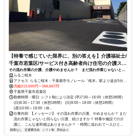
【特養で感じていた限界に、別の答えを】介護福祉士/
千葉市若葉区/サービス付き高齢者向け住宅の介護スタ
その流れ作業の介護、介護やめませんか？ まだ流れ作業じゃないと回
ッフ/常勤
らない介護、続けますか？
らるご桜木
アクセス: らるご桜木：千葉都市モノレール「桜木」駅より徒歩5分
らるご桜木弐番館：千葉都市モノレール「桜木」駅より徒歩12分 ※
月給215,000円～366,667円
事業所敷地内に駐車場があるので車通勤OKです！
千葉県千葉市若葉区
勤務時間・曜日: シフト制により決定 (早)7:00～16:00（休憩1時間）
(日)8:30～17:30（休憩1時間） (日)9:00～18:00（休憩1時間）
(遅)10:00～19:00（休...
仕事内容: 【メッセージ】 その流れ作業の介護、やめませんか？ まだ
流れ作業じゃないと回らない介護、続けますか？ 特養や施設での介
護に、こんな違和感はありませんか？ ・時間に追われて一人ひと...
残業なし
交通費支給
シフト制
昇給あり