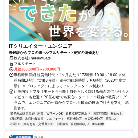
ITクリエイター・エンジニア
未経験からプロの道へ✨フルリモート×充実の研修あり！
株式会社TheNewGate
フルリモート
月給300,000円～700,000円
勤務時間詳細 総労働時間：1ヶ月あたり173時間 10:00～19:00 ※休
憩時間1時間（実働8時間） ※平均残業時間：月6時間（2023年度実
績） ※プロジェクトによってフレックスタイム制あり
仕事内容 ✨フルリモートも可能！自分らしく輝ける働き方◎ ✨社会人
デビューも歓迎！PC初心者でも安心スタート！ ✨独自の教育プログ
ラムで、エンジニアのゼロからプロへ ✨最新の技術で社会を支え、感
謝され...
業界未経験者歓迎
副業・WワークOK
資格取得支援あり
固定時間制
転勤なし
経験不問
未経験者歓迎
フルリモート
経験者歓迎
有資格者歓迎
研修あり
在宅OK
賞与あり
交通費支給
長期歓迎
長期休暇あり
服装自由
正社員