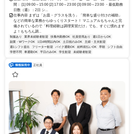
間： [1] 09:00～15:00 [2] 17:00～23:00 [3] 09:00～23:00 ・最低勤務
日数（週）：2日 シ...
仕事内容 まずは「お皿・グラスを洗う」「簡単な盛り付けの補助」
などの簡単な業務からゆっくりスタート！ マニュアルもちゃんと完
備されているので「料理経験は調理実習だけ」でも、すぐに慣れます
よ！もちろん調...
制服あり
業界未経験者歓迎
扶養内勤務OK
社員登用あり
週1日からOK
副業・WワークOK
1日4時間以内OK
土日祝のみOK
主婦・主夫歓迎
週1シフト提出
フリーター歓迎
バイク通勤OK
給料前払いOK
早朝
シフト自由
学歴不問
車通勤OK
平日のみOK
学生歓迎
未経験者歓迎
正社員