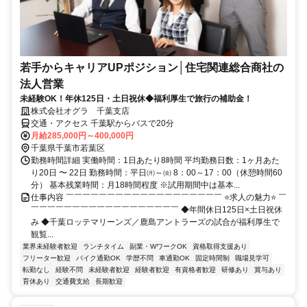
若手からキャリアUPポジション│住宅関連総合商社の
法人営業
未経験OK！年休125日・土日祝休◆福利厚生で旅行の補助金！
株式会社オグラ 千葉支店
交通・アクセス 千葉駅からバスで20分
月給285,000円～400,000円
千葉県千葉市若葉区
勤務時間詳細 実働時間：1日あたり8時間 平均勤務日数：1ヶ月あた
り20日 〜 22日 勤務時間：平日㈪～㈮ 8：00～17：00（休憩時間60
分） 基本残業時間：月18時間程度 ※試用期間中は基本...
仕事内容 ￣￣￣￣￣￣￣￣￣￣￣￣￣￣￣￣￣￣￣ ⭐求人の魅力⭐ ￣
￣￣￣￣￣￣￣￣￣￣￣￣￣￣￣￣￣￣ ◆年間休日125日×土日祝休
み ◆千葉ロッテマリーンズ／鹿島アントラーズの試合が福利厚生で
観覧...
業界未経験者歓迎
ランチタイム
副業・WワークOK
資格取得支援あり
フリーター歓迎
バイク通勤OK
学歴不問
車通勤OK
固定時間制
職場見学可
転勤なし
経験不問
未経験者歓迎
経験者歓迎
有資格者歓迎
研修あり
賞与あり
育休あり
交通費支給
長期歓迎