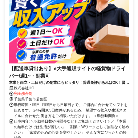
【配送車貸出あり】⭐大手通販サイトの軽貨物ドライ
バー/週1~・副業可
本業と両立・土日だけの副業にもピッタリ！普通免許があればOK！賢く
収入UPが目指せて物価高騰にも負けない！
株式会社HO
完全歩合制
千葉県千葉市若葉区
勤務時間・曜日: 月曜日から日曜日まで、 ご都合に合わせてシフトを
組めます。 24時間365日案件があるため、 希望する収入や生活スタ
イルに合わせた 働き方をご相談いただけます。 ＜勤務時間例＞...
仕事内容: ＼✨勤務日数や時間帯などもご相談ください！✨／ 「本業
の給料だけでは生活が苦しい」 「副業・Wワークとして無理なく始め
たい」 「家族のための貯金を増やしたい」 そんな方にぴったりの軽
貨物...