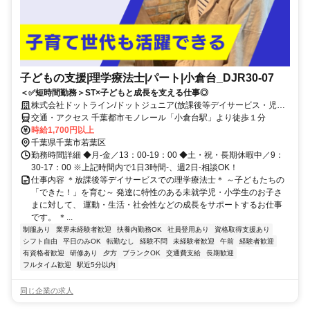
子どもの支援|理学療法士|パート|小倉台_DJR30-07
＜✅短時間勤務＞ST×子どもと成長を支える仕事◎
株式会社ドットライン/ドットジュニア(放課後等デイサービス・児童
発達支援) 小倉台教室
交通・アクセス 千葉都市モノレール「小倉台駅」より徒歩１分
時給1,700円以上
千葉県千葉市若葉区
勤務時間詳細 ◆月-金／13：00-19：00 ◆土・祝・長期休暇中／9：
30-17：00 ※上記時間内で1日3時間-、週2日-相談OK！
仕事内容 ＊放課後等デイサービスでの理学療法士＊ ～子どもたちの
「できた！」を育む～ 発達に特性のある未就学児・小学生のお子さ
まに対して、 運動・生活・社会性などの成長をサポートするお仕事
です。 ＊...
制服あり
業界未経験者歓迎
扶養内勤務OK
社員登用あり
資格取得支援あり
シフト自由
平日のみOK
転勤なし
経験不問
未経験者歓迎
午前
経験者歓迎
有資格者歓迎
研修あり
夕方
ブランクOK
交通費支給
長期歓迎
フルタイム歓迎
駅近5分以内
同じ企業の求人