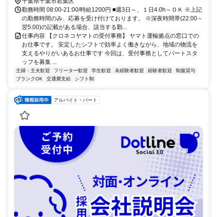
千葉県千葉市若葉区
勤務時間 08:00-21:00/時給1200円 ■週3日～、１日4.0h～ＯＫ ※上記
の勤務時間のみ、応募を受け付けております。 ※深夜時間帯(22:00～
翌5:00)の記載がある場合、該当する勤...
仕事内容 【クロネコヤマトの受付事務】 ヤマト運輸拠点の窓口での
お仕事です。 安定したシフトで効率よく働きながら、地域の物流を
支えるやりがいあるお仕事です 今回は、受付事務としてパートスタ
ッフを募集 ...
主婦・主夫歓迎
フリーター歓迎
学生歓迎
未経験者歓迎
経験者歓迎
制服貸与
ブランクOK
交通費支給
シフト制
アルバイト・パート