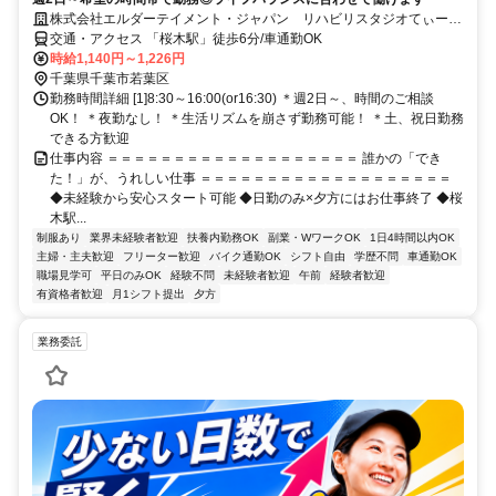
株式会社エルダーテイメント・ジャパン リハビリスタジオてぃー
だ 桜木
交通・アクセス 「桜木駅」徒歩6分/車通勤OK
時給1,140円～1,226円
千葉県千葉市若葉区
勤務時間詳細 [1]8:30～16:00(or16:30) ＊週2日～、時間のご相談
OK！ ＊夜勤なし！ ＊生活リズムを崩さず勤務可能！ ＊土、祝日勤務
できる方歓迎
仕事内容 ＝＝＝＝＝＝＝＝＝＝＝＝＝＝＝＝＝＝＝ 誰かの「でき
た！」が、うれしい仕事 ＝＝＝＝＝＝＝＝＝＝＝＝＝＝＝＝＝＝＝
◆未経験から安心スタート可能 ◆日勤のみ×夕方にはお仕事終了 ◆桜
木駅...
制服あり
業界未経験者歓迎
扶養内勤務OK
副業・WワークOK
1日4時間以内OK
主婦・主夫歓迎
フリーター歓迎
バイク通勤OK
シフト自由
学歴不問
車通勤OK
職場見学可
平日のみOK
経験不問
未経験者歓迎
午前
経験者歓迎
有資格者歓迎
月1シフト提出
夕方
業務委託