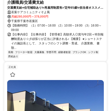
介護職員/交通費支給
交通費支給⭐️住宅補助あり✨再雇用制度有✅️定年65歳✨担当者オススメ⭕️
研修支援有✨経験者優遇❗️車通勤ＯＫ⭐️駅チカ✊️高額求人
若葉ケアコミュニティそよ風
月給280,000円～378,000円
千葉県千葉市若葉区
【勤務時間】 （1）07:00～16:00 （2）10:00～19:00 （3）16:00～
09:00
【仕事内容】 【仕事内容】 【管理者】高額求人◎賞与年2回＋特別報
酬制度あり☆彡頑張りが正当に評価される♪ 【概要】 ●ショートステ
イの施設長として、 スタッフのシフト調整・育成、 介護業務、 書
類...
長期
フリーター歓迎
大量募集
学歴不問
経験者歓迎
ブランクOK
シフト制
昇給あり
正社員