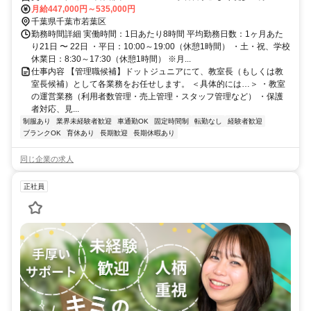
月給447,000円～535,000円
千葉県千葉市若葉区
勤務時間詳細 実働時間：1日あたり8時間 平均勤務日数：1ヶ月あた
り21日 〜 22日 ・平日：10:00～19:00（休憩1時間） ・土・祝、学校
休業日：8:30～17:30（休憩1時間） ※月...
仕事内容 【管理職候補】ドットジュニアにて、教室長（もしくは教
室長候補）として各業務をお任せします。 ＜具体的には…＞ ・教室
の運営業務（利用者数管理・売上管理・スタッフ管理など） ・保護
者対応、見...
制服あり
業界未経験者歓迎
車通勤OK
固定時間制
転勤なし
経験者歓迎
ブランクOK
育休あり
長期歓迎
長期休暇あり
同じ企業の求人
正社員