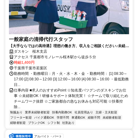
一般家庭の清掃代行スタッフ
【大手ならではの高待遇】理想の働き方、収入をご相談ください♪未経験
歓迎！
ダスキン 桜木支店
アクセス 千葉都市モノレール桜木駅から徒歩５分
時給1,400円
千葉県千葉市若葉区
勤務時間 ・勤務曜日：月・火・水・木・金 ・勤務時間： [1] 08:30～
17:00 [2] 08:30～12:00 [3] 12:00～16:00 [4] 08:30～16:00 ・最低勤務
日...
仕事内容 ■求人のおすすめPoint ☆知名度バツグンのダスキンでお仕
事 ☆未経験OK！研修＆サポート体制充実！ ☆チームで取り組むため
チームワーク抜群 ☆ご家族都合の急なお休みも対応可能 ☆扶養控
除...
制服あり
業界未経験者歓迎
扶養内勤務OK
社員登用あり
主婦・主夫歓迎
フリーター歓迎
バイク通勤OK
学歴不問
車通勤OK
経験不問
未経験者歓迎
経験者歓迎
ブランクOK
シフト制
社割あり
アルバイト・パート