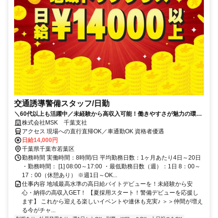
交通誘導警備スタッフ/日勤
＼60代以上も活躍中／未経験から高収入可能！働きやすさが魅力の環境
で警備員デビューをしませんか！【月収28万円可能！日払いもOK！】
株式会社MSK 千葉支社
勤務3日前迄シフト申請が可能です！週1日～・短期もOK！あなたのラ
アクセス 現場への直行直帰OK／車通勤OK 資格者優遇
イフスタイルに合わせてお仕事しませんか！警備に関する資格をお持ち
日給14,000円
の方優遇します！年代幅広く活躍しています。
千葉県千葉市若葉区
勤務時間 実働時間：8時間/日 平均勤務日数：1ヶ月あたり4日～20日
・勤務時間： [1] 08:00～17:00 ・最低勤務日数（週）：1日 8：00～
17：00（休憩あり） ※週1日～OK...
仕事内容 地域最高水準の高日給バイトデビューを！未経験から安
心・納得の高収入GET！ 【夏採用スタート！警備デビューを応援し
ます】 これから迎える楽しいイベントや連休も充実♪ ＞＞仲間が増え
る今がチャ...