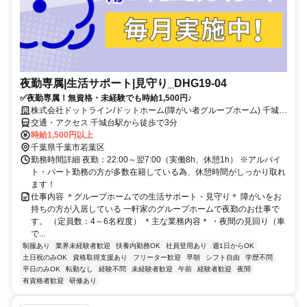
夜勤専属|生活サポート|見守り_DHG19-04
✅夜勤専属！無資格・未経験でも時給1,500円♪
株式会社ドットライン/ドットホーム(障がい者グループホーム) 千城台
北第2
交通・アクセス 千城台駅から徒歩で3分
時給1,500円以上
千葉県千葉市若葉区
勤務時間詳細 夜勤：22:00～翌7:00（実働8h、休憩1h） ※アルバイ
ト・パート勤務の方が多数在籍している為、休憩時間がしっかり取れ
ます！
仕事内容 ＊グループホームでの生活サポート・見守り＊ 障がいをお
持ちの方が入居している 一軒家のグループホームで夜勤のお仕事で
す。 （定員数：4～6名程度） ＊主な業務内容＊ ・夜間の見回り（車
で...
制服あり
業界未経験者歓迎
扶養内勤務OK
社員登用あり
週1日からOK
土日祝のみOK
資格取得支援あり
フリーター歓迎
早朝
シフト自由
学歴不問
平日のみOK
転勤なし
経験不問
未経験者歓迎
午前
経験者歓迎
夜間
有資格者歓迎
研修あり