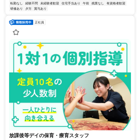
転勤なし
経験不問
未経験者歓迎
住宅手当あり
午前
残業なし
有資格者歓迎
研修あり
夕方
賞与あり
正社員
放課後等デイの保育・療育スタッフ