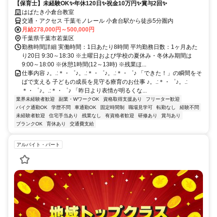
【保育士】未経験OK✨年休120日✨祝金10万円✨賞与2回✨
はばたき小倉台教室
交通・アクセス 千葉モノレール 小倉台駅から徒歩5分圏内
月給278,000円～500,000円
千葉県千葉市若葉区
勤務時間詳細 実働時間：1日あたり8時間 平均勤務日数：1ヶ月あた
り20日 9:30～18:30 ※土曜日および学校の夏休み・冬休み期間は
9:00～18:00 ※休憩1時間(12～13時) ※残業ほ...
仕事内容 ♪。.:＊・゜♪。.:＊・゜♪。.:＊・゜♪ 「できた！」の瞬間をそ
ばで支える 子どもの成長を見守る療育のお仕事 ♪。.:＊・゜♪。.:
＊・゜♪。.:＊・゜♪ 「昨日より表情が明るくな...
業界未経験者歓迎
副業・WワークOK
資格取得支援あり
フリーター歓迎
バイク通勤OK
学歴不問
車通勤OK
固定時間制
職場見学可
転勤なし
経験不問
未経験者歓迎
住宅手当あり
残業なし
有資格者歓迎
研修あり
賞与あり
ブランクOK
育休あり
交通費支給
アルバイト・パート