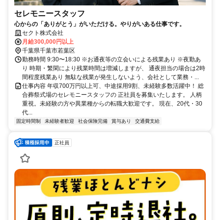
セレモニースタッフ
心からの「ありがとう」がいただける。やりがいある仕事です。
セクト株式会社
月給300,000円以上
千葉県千葉市若葉区
勤務時間 9:30〜18:30 ※お通夜等の立会いによる残業あり ※夜勤あ
り 時期・繁閑により残業時間は増減しますが、 通夜担当の場合は2時
間程度残業あり 無駄な残業が発生しないよう、会社として業務・...
仕事内容 年収700万円以上可、中途採用9割、未経験多数活躍中！ 総
合葬祭式場のセレモニースタッフの 正社員を募集いたします。 人柄
重視。未経験の方や異業種からの転職大歓迎です。 現在、20代・30
代...
固定時間制
未経験者歓迎
社会保険完備
賞与あり
交通費支給
正社員