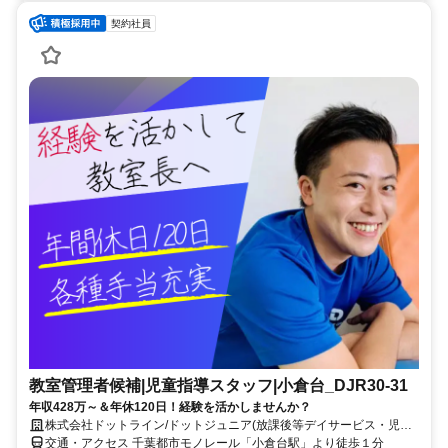
契約社員
教室管理者候補|児童指導スタッフ|小倉台_DJR30-31
年収428万～＆年休120日！経験を活かしませんか？
株式会社ドットライン/ドットジュニア(放課後等デイサービス・児童
発達支援) 小倉台教室
交通・アクセス 千葉都市モノレール「小倉台駅」より徒歩１分