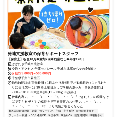
発達支援教室の保育サポートスタッフ
【保育士】祝金10万🌟賞与2回🌟残業なし🌟年休120日
はばたき千城台北教室
交通・アクセス 千葉モノレール 千城台北駅から徒歩5分圏内
月給278,000円～500,000円
千葉県千葉市若葉区
勤務時間詳細 実働時間：1日あたり8時間 平均勤務日数：1ヶ月あた
り20日 9:30～18:30 ※土曜日および学校の夏休み・冬休み期間は
9:00～18:00 ※休憩1時間(12～13時) ※残業ほ...
仕事内容 ♪。.:＊・゜♪。.:＊・゜♪。.:＊・゜♪ 「できた！」の瞬間をそ
ばで支える 子どもの成長を見守る療育のお仕事 ♪。.:＊・゜♪。.:
＊・゜♪。.:＊・゜♪ 「昨日より表情が明るくなった...
業界未経験者歓迎
副業・WワークOK
主婦・主夫歓迎
資格取得支援あり
フリーター歓迎
バイク通勤OK
学歴不問
車通勤OK
固定時間制
職場見学可