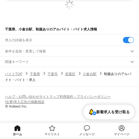
千葉県、小倉台駅、制服ありのアルバイト・バイト求人情報
求人の詳細を表示
条件を追加・変更して検索
市区町村を追加・変更
関連キーワード
完全在宅ワーク 全国
シール貼り 在宅
現在地周辺
ガチャガチャ
犬カフェ
千葉県
駅を追加・変更
バイトTOP
千葉県
千葉市
若葉区
小倉台駅
制服ありのアルバ
千葉県
すべて
イト・バイト・求人
千葉市
すべて
職種を追加・変更
JR武蔵野線
中央区
花見川区
稲毛区
若葉区
緑区
美浜区
南流山駅
新松戸駅
新八柱駅
東松戸駅
市川大野駅
船橋法典駅
西船橋駅
飲食・フードサービス
銚子市
市川市
船橋市
館山市
木更津市
松戸市
野田市
茂原市
成田市
佐倉市
東金市
特徴を追加・変更
飲食・フードサービス
すべて
ヘルプ・お問い合わせ
サイトマップ
利用規約・プライバシーポリシー
JR中央・総武線
旭市
習志野市
柏市
勝浦市
市原市
流山市
八千代市
我孫子市
鴨川市
鎌ケ谷市
ホールスタッフ
キッチンスタッフ
皿洗い・洗い場
精肉・鮮魚加工
給食調理
人気
[企業]求人広告の掲載相談
市川駅
本八幡駅
下総中山駅
西船橋駅
船橋駅
東船橋駅
津田沼駅
幕張本郷駅
幕張駅
君津市
富津市
浦安市
四街道市
袖ケ浦市
八街市
印西市
白井市
富里市
南房総市
雇用形態を追加・変更
パン屋（ベーカリー）
フードカウンター販売員
バー（BAR）・バーテンダー
日払いOK
高校生歓迎
学生歓迎
深夜の仕事
髪型・髪色自由
ひげOK
ネイルOK
新検見川駅
稲毛駅
西千葉駅
千葉駅
匝瑳市
香取市
山武市
いすみ市
大網白里市
印旛郡
香取郡
山武郡
長生郡
夷隅郡
飲食店補助（開店・閉店準備）
飲食店（店長・マネージャー）
ピアスOK
アルバイト・パート
履歴書不要
オープニングスタッフ
留学生・外国人活躍中
新着求人を受け取る
安房郡
都道府県を変更
営業・販売
JR総武本線
勤務期間
正社員
市川駅
船橋駅
津田沼駅
稲毛駅
千葉駅
東千葉駅
都賀駅
四街道駅
物井駅
佐倉駅
営業・販売
すべて
短期
契約社員
単発・1日OK
長期
期間限定（春夏冬休み等）
南酒々井駅
榎戸駅
八街駅
日向駅
成東駅
松尾駅
横芝駅
飯倉駅
八日市場駅
干潟駅
旭駅
営業
テレフォンアポインター（テレアポ）
ルートセールス
コンビニ
シフト
派遣社員
飯岡駅
倉橋駅
猿田駅
松岸駅
銚子駅
フードカウンター販売員
アパレル
家電量販店・携帯販売（携帯ショップ）
土日祝のみOK
業務委託
平日のみOK
週1日からOK
週2・3日からOK
週4日以上OK
ホーム
マイリスト
メッセージ
マイページ
販売店（店長・マネージャー）
その他販売
時間や曜日が選べる・シフト自由
固定時間・固定シフト制
シフト制