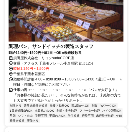
調理パン、サンドイッチの製造スタッフ
時給1140円~1500円⭐週1日～OK⭐未経験歓迎
須田屋株式会社 リヨンsudaCORE店
交通・アクセス 千葉モノレール小倉町駅 徒歩12分
時給1,140円～1,500円
千葉県千葉市若葉区
勤務時間詳細 4:00～8:00 8:00～13:00 9:00～14:00 ⭐週1日～OK！ ⭐
曜日・時間など気軽にご相談下さい
仕事内容 ⭐･･･―･･⭐･･―･･⭐･･―･･⭐･･―･･･⭐ 「パンが大好き！」
「お客様の笑顔が見たい！」 そんな気持ちがあれば、 未経験の方で
も大丈夫です♪ 私たちがしっかりサポート...
制服あり
業界未経験者歓迎
扶養内勤務OK
週1日からOK
副業・WワークOK
1日4時間以内OK
土日祝のみOK
主婦・主夫歓迎
フリーター歓迎
バイク通勤OK
早朝
シフト自由
学歴不問
平日のみOK
学生歓迎
経験不問
未経験者歓迎
午前
経験者歓迎
研修あり