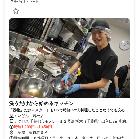
アルバイト・パート
洗うだけから始めるキッチン
「洗物」だけ～スタートもOKで時給Get☆料理したことなくても安心◎
未経験者大歓迎！
くいどん 若松店
アクセス 千葉都市モノレール２号線 桜木（千葉県）出入口2徒歩約9
分、ＪＲ総武本線 都賀東口徒歩約22分 千葉モノレール桜木駅歩9分
時給1,200円～1,450円
千葉県千葉市若葉区
勤務時間 ・勤務曜日：月・火・水・木・金・土・日・祝 ・勤務時