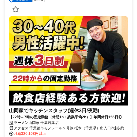
山岡家でキッチンスタッフ(週休3日/夜勤)
【22時～7時の固定勤務（休憩1h・残業平均2h）】年間休日156日◎初
月から月収32万円！
ラーメン山岡家 千葉若葉店
アクセス 千葉都市モノレール２号線 桜木（千葉県）出入口2徒歩約
13分、千葉都市モノレール２号線 小倉台出入口1徒歩約18分、ＪＲ総
月給320,108円以上