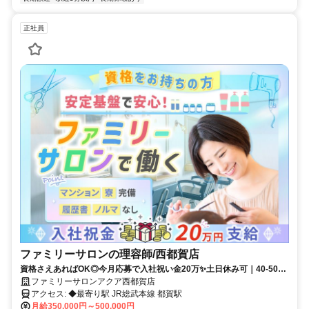
正社員
ファミリーサロンの理容師/西都賀店
資格さえあればOK◎今月応募で入社祝い金20万✨️土日休み可｜40-50代
活躍中｜ノルマ・SNS発信なし
ファミリーサロンアクア西都賀店
アクセス: ◆最寄り駅 JR総武本線 都賀駅
月給350,000円～500,000円