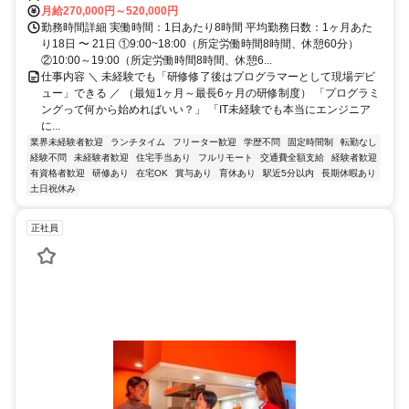
月給270,000円～520,000円
勤務時間詳細 実働時間：1日あたり8時間 平均勤務日数：1ヶ月あた
り18日 〜 21日 ①9:00~18:00（所定労働時間8時間、休憩60分）
②10:00～19:00（所定労働時間8時間、休憩6...
仕事内容 ＼ 未経験でも「研修修了後はプログラマーとして現場デビ
ュー」できる ／ （最短1ヶ月～最長6ヶ月の研修制度） 「プログラミ
ングって何から始めればいい？」 「IT未経験でも本当にエンジニア
に...
業界未経験者歓迎
ランチタイム
フリーター歓迎
学歴不問
固定時間制
転勤なし
経験不問
未経験者歓迎
住宅手当あり
フルリモート
交通費全額支給
経験者歓迎
有資格者歓迎
研修あり
在宅OK
賞与あり
育休あり
駅近5分以内
長期休暇あり
土日祝休み
正社員