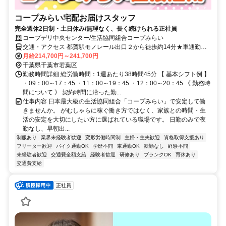
コープみらい宅配お届けスタッフ
完全週休2日制・土日休み/無理なく、長く続けられる正社員
コープデリ中央センター/生活協同組合コープみらい
交通・アクセス 都賀駅モノレール出口２から徒歩約14分★車通勤
OK（配属先による）※配属先は、入職時期や各センターの人員状況
月給214,700円～241,700円
を踏まえ、本人の希望を考慮した上で、募集場所を含む通勤可能な範
千葉県千葉市若葉区
囲のセンターから決定します。
勤務時間詳細 総労働時間：1週あたり38時間45分 【 基本シフト例 】
・09：00～17：45 ・11：00～19：45 ・12：00～20：45 《 勤務時
間について 》 契約時間に沿った勤...
仕事内容 日本最大級の生活協同組合「コープみらい」で安定して働
きませんか。 がむしゃらに稼ぐ働き方ではなく、家族との時間・生
活の安定を大切にしたい方に選ばれている職場です。 日勤のみで夜
勤なし、早朝出...
制服あり
業界未経験者歓迎
変形労働時間制
主婦・主夫歓迎
資格取得支援あり
フリーター歓迎
バイク通勤OK
学歴不問
車通勤OK
転勤なし
経験不問
未経験者歓迎
交通費全額支給
経験者歓迎
研修あり
ブランクOK
育休あり
交通費支給
正社員