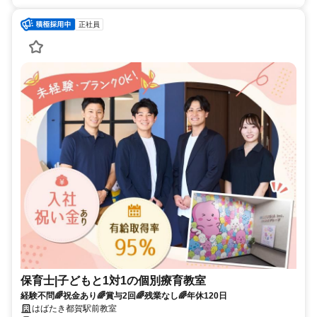
正社員
保育士|子どもと1対1の個別療育教室
経験不問🌈祝金あり🌈賞与2回🌈残業なし🌈年休120日
はばたき都賀駅前教室