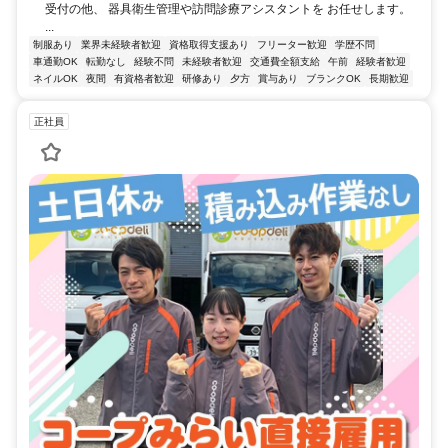
受付の他、 器具衛生管理や訪問診療アシスタントを お任せします。
...
制服あり
業界未経験者歓迎
資格取得支援あり
フリーター歓迎
学歴不問
車通勤OK
転勤なし
経験不問
未経験者歓迎
交通費全額支給
午前
経験者歓迎
ネイルOK
夜間
有資格者歓迎
研修あり
夕方
賞与あり
ブランクOK
長期歓迎
正社員