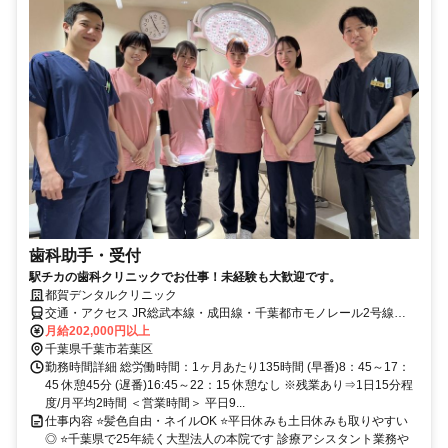
歯科助手・受付
駅チカの歯科クリニックでお仕事！未経験も大歓迎です。
都賀デンタルクリニック
交通・アクセス JR総武本線・成田線・千葉都市モノレール2号線
「都賀駅」から徒歩1分
月給202,000円以上
千葉県千葉市若葉区
勤務時間詳細 総労働時間：1ヶ月あたり135時間 (早番)8：45～17：
45 休憩45分 (遅番)16:45～22：15 休憩なし ※残業あり⇒1日15分程
度/月平均2時間 ＜営業時間＞ 平日9...
仕事内容 ⭐髪色自由・ネイルOK ⭐平日休みも土日休みも取りやすい
◎ ⭐千葉県で25年続く大型法人の本院です 診療アシスタント業務や