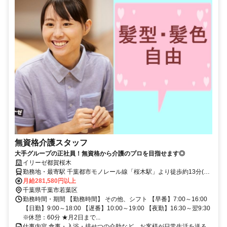
無資格介護スタッフ
大手グループの正社員！無資格から介護のプロを目指せます◎
イリーゼ都賀桜木
勤務地・最寄駅 千葉都市モノレール線「桜木駅」より徒歩約13分(約
1.0kｍ) ※車通勤OK
月給281,580円以上
千葉県千葉市若葉区
勤務時間・期間 【勤務時間】 その他、シフト 【早番】7:00～16:00
【日勤】9:00～18:00 【遅番】10:00～19:00 【夜勤】16:30～翌9:30
※休憩：60分 ★月2日まで...
仕事内容 食事・入浴・排せつの介助など、お客様が日常生活を送る