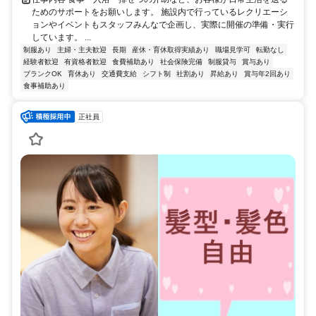
ためのサポートをお願いします。 施設内で行っているレクリエーシ
ョンやイベントもスタッフみんなで企画し、実際に開催の準備・実行
しています。 ...
制服あり
主婦・主夫歓迎
長期
産休・育休取得実績あり
職場見学可
転勤なし
経験者歓迎
有資格者歓迎
食費補助あり
社会保険完備
制服貸与
賞与あり
ブランクOK
育休あり
交通費支給
シフト制
社割あり
昇給あり
賞与年2回あり
食事補助あり
正社員