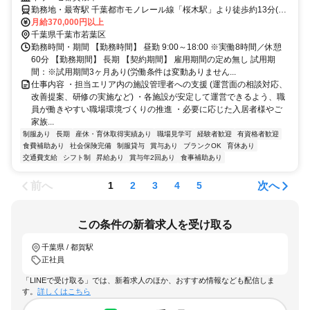
勤務地・最寄駅 千葉都市モノレール線「桜木駅」より徒歩約13分(約
1.0kｍ) ※車通勤OK
月給370,000円以上
千葉県千葉市若葉区
勤務時間・期間 【勤務時間】 昼勤 9:00～18:00 ※実働8時間／休憩
60分 【勤務期間】 長期 【契約期間】 雇用期間の定め無し 試用期
間：※試用期間3ヶ月あり(労働条件は変動ありません...
仕事内容 ・担当エリア内の施設管理者への支援 (運営面の相談対応、
改善提案、研修の実施など) ・各施設が安定して運営できるよう、職
員が働きやすい職場環境づくりの推進 ・必要に応じた入居者様やご
家族...
制服あり
長期
産休・育休取得実績あり
職場見学可
経験者歓迎
有資格者歓迎
食費補助あり
社会保険完備
制服貸与
賞与あり
ブランクOK
育休あり
交通費支給
シフト制
昇給あり
賞与年2回あり
食事補助あり
前へ
次へ
1
2
3
4
5
この条件の新着求人を受け取る
千葉県 / 都賀駅
正社員
「LINEで受け取る」では、新着求人のほか、おすすめ情報なども配信しま
す。
詳しくはこちら