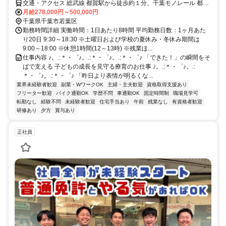
交通・アクセス 総武線 都賀駅から徒歩約１分、千葉モノレール 都賀
駅から徒歩約１分
月給278,000円～500,000円
千葉県千葉市若葉区
勤務時間詳細 実働時間：1日あたり8時間 平均勤務日数：1ヶ月あた
り20日 9:30～18:30 ※土曜日および学校の夏休み・冬休み期間は
9:00～18:00 ※休憩1時間(12～13時) ※残業ほ...
仕事内容 ♪。.:＊・゜♪。.:＊・゜♪。.:＊・゜♪ 「できた！」の瞬間をそ
ばで支える 子どもの成長を見守る療育のお仕事 ♪。.:＊・゜♪。.:
＊・゜♪。.:＊・゜♪ 「昨日より表情が明るくな...
業界未経験者歓迎
副業・WワークOK
主婦・主夫歓迎
資格取得支援あり
フリーター歓迎
バイク通勤OK
学歴不問
車通勤OK
固定時間制
職場見学可
転勤なし
経験不問
未経験者歓迎
住宅手当あり
午前
残業なし
有資格者歓迎
研修あり
夕方
賞与あり
正社員