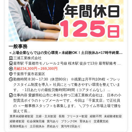
一般事務
＜上場企業ならではの安心環境＞未経験OK！土日祝休み×17時半終業／
フレックス制・賞与5.36ヵ月分
三浦工業株式会社
最寄駅 千葉都市モノレール２号線 桜木駅 徒歩で13分 最寄駅備考 京
成バス「桜木町」駅から徒歩4分
月給234,300円～269,300円
千葉県千葉市若葉区
勤務時間 8:30～17:30（休憩80分） ※残業は月平均10h程 ＜フレッ
クスタイム制度を導入＞ 社員にとって働きやすい環境を整えていま
す。 ・1日あたりの最低労働時間3時間（コアタイムなし） ...
仕事内容 愛媛県松山市に本社を持つ三浦工業株式会社は、 日本の小
型貫流ボイラのトップメーカーです。 今回は「千葉支店」で正社員
の ＜一般事務スタッフ＞を募集します。 ＼プライム市場上場で腰を
据えて長...
業界未経験者歓迎
主婦・主夫歓迎
長期
フリーター歓迎
経験不問
未経験者歓迎
経験者歓迎
社会保険完備
賞与あり
ブランクOK
育休あり
交通費支給
長期休暇あり
土日祝休み
昇給あり
賞与年2回あり