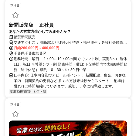
正社員
新聞販売店 正社員
あなたの営業力生かしてみませんか？
都賀新聞販売
交通アクセス： 都賀駅より徒歩5分 待遇・福利厚生：各種社会保険完
備、会社負担高利率の大型積立制度有
月給260,000円～400,000円
千葉県千葉市若葉区
勤務時間・曜日： 1：00～19：00の間で（シフト制、実働8ｈ） 週休
1日、祝日 ※希望シフト制 勤務時間・曜日: 下記時間内で実働8時間勤
務（途中休憩） 朝刊 0：30～4：30 日中業...
仕事内容: 仕事内容及びアピールポイント： 新聞配達、集金、お客様
案内、新聞契約の更新など 多くの方は未経験からスタート。 配達は
慣れれば時間短縮していきます。親切、丁寧に指導致します。
変形労働時間制
シフト制
正社員