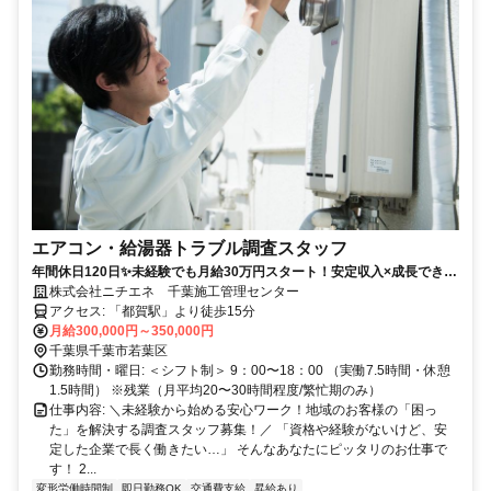
エアコン・給湯器トラブル調査スタッフ
年間休日120日✨未経験でも月給30万円スタート！安定収入×成長できる
環境◎固定給＋賞与＋手当で、安定した収入を確保！スキルを磨けば昇
株式会社ニチエネ 千葉施工管理センター
給＆キャリアアップのチャンスも多数✨
アクセス: 「都賀駅」より徒歩15分
月給300,000円～350,000円
千葉県千葉市若葉区
勤務時間・曜日: ＜シフト制＞ 9：00〜18：00 （実働7.5時間・休憩
1.5時間） ※残業（月平均20〜30時間程度/繁忙期のみ）
仕事内容: ＼未経験から始める安心ワーク！地域のお客様の「困っ
た」を解決する調査スタッフ募集！／ 「資格や経験がないけど、安
定した企業で長く働きたい…」 そんなあなたにピッタリのお仕事で
す！ 2...
変形労働時間制
即日勤務OK
交通費支給
昇給あり