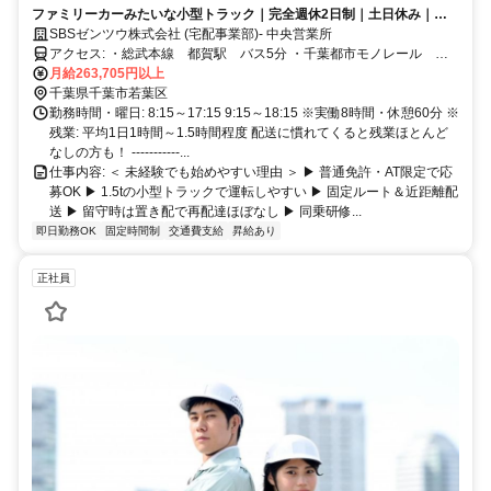
ファミリーカーみたいな小型トラック｜完全週休2日制｜土日休み｜こ
の先家族が増えても安心の大手企業
SBSゼンツウ株式会社 (宅配事業部)- 中央営業所
アクセス: ・総武本線 都賀駅 バス5分 ・千葉都市モノレール 桜
木駅 バス15分
月給263,705円以上
千葉県千葉市若葉区
勤務時間・曜日: 8:15～17:15 9:15～18:15 ※実働8時間・休憩60分 ※
残業: 平均1日1時間～1.5時間程度 配送に慣れてくると残業ほとんど
なしの方も！ -----------...
仕事内容: ＜ 未経験でも始めやすい理由 ＞ ▶ 普通免許・AT限定で応
募OK ▶ 1.5tの小型トラックで運転しやすい ▶ 固定ルート＆近距離配
送 ▶ 留守時は置き配で再配達ほぼなし ▶ 同乗研修...
即日勤務OK
固定時間制
交通費支給
昇給あり
正社員