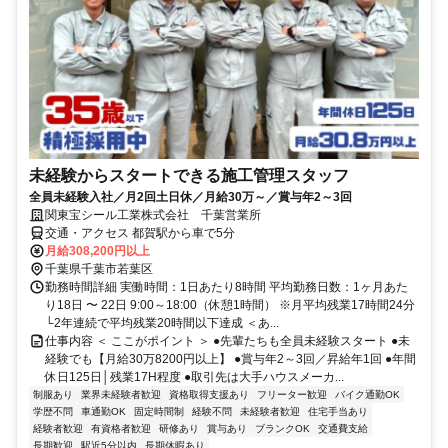
未経験からスタートできる施工管理スタッフ
全員未経験入社／月2回土日休／月給30万～／賞与年2～3回
関東宝シール工業株式会社 千葉営業所
交通・アクセス 都賀駅から車で5分
月給308,200円以上
千葉県千葉市若葉区
勤務時間詳細 実働時間：1日あたり8時間 平均勤務日数：1ヶ月あた
り18日 〜 22日 9:00～18:00（休憩1時間） ※月平均残業17時間24分
└2年連続で平均残業20時間以下達成 ＜あ...
仕事内容 ＜ ここがポイント ＞ ●先輩たちも全員未経験スタート ●未
経験でも【月給30万8200円以上】 ●賞与年2～3回／昇給年1回 ●年間
休日125日│残業17H程度 ●取引先は大手ハウスメーカ...
制服あり
業界未経験者歓迎
資格取得支援あり
フリーター歓迎
バイク通勤OK
学歴不問
車通勤OK
固定時間制
経験不問
未経験者歓迎
住宅手当あり
経験者歓迎
有資格者歓迎
研修あり
賞与あり
ブランクOK
交通費支給
長期歓迎
駅近5分以内
長期休暇あり