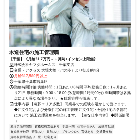
木造住宅の施工管理職
【千葉】《月給31.7万円～＋賞与+インセン上限無》
株式会社ヤマダホームズ 千葉支店
交通・アクセス 大場大橋（バス停）より徒歩約4分
月給317,580円以上
千葉県千葉市若葉区
勤務時間詳細 実働時間：1日あたり8時間 平均勤務日数：1ヶ月あた
り21日 勤務時間：9:00～18:00 (休憩時間 1時間00分) ※時間帯は各拠
点により異なる場合あり。 ★残業管理も徹底して...
仕事内容 【急募エリア多数】 同業界での経験を活かして働けます。
◆注文住宅および分譲住宅の施工管理 注文住宅・分譲住宅の各部門
において 施工管理業務を担当します。 【主な仕事内容】 ◆関係部署
（...
変形労働時間制
資格取得支援あり
学歴不問
住宅手当あり
経験者歓迎
有資格者歓迎
研修あり
賞与あり
ブランクOK
育休あり
交通費支給
資格取得手当あり
寮・社宅あり