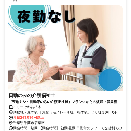
日勤のみの介護福祉士
『夜勤ナシ・日勤帯のみの介護正社員』ブランクからの復帰・異業種か
らの転職も大歓迎です！
イリーゼ都賀桜木
勤務地・最寄駅 千葉都市モノレール線「桜木駅」より徒歩約13分(約
1.0kｍ) ※車通勤OK
月給263,080円以上
千葉県千葉市若葉区
勤務時間・期間 【勤務時間】 朝勤 昼勤 日勤帯のシフトで交替制での