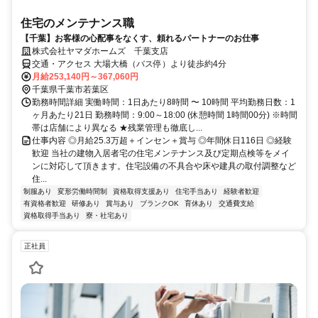
住宅のメンテナンス職
【千葉】お客様の心配事をなくす、頼れるパートナーのお仕事
株式会社ヤマダホームズ 千葉支店
交通・アクセス 大場大橋（バス停）より徒歩約4分
月給253,140円～367,060円
千葉県千葉市若葉区
勤務時間詳細 実働時間：1日あたり8時間 〜 10時間 平均勤務日数：1
ヶ月あたり21日 勤務時間：9:00～18:00 (休憩時間 1時間00分) ※時間
帯は店舗により異なる ★残業管理も徹底し...
仕事内容 ◎月給25.3万超＋インセン＋賞与 ◎年間休日116日 ◎経験
歓迎 当社の建物入居者宅の住宅メンテナンス及び定期点検等をメイ
ンに対応して頂きます。住宅設備の不具合や床や建具の取付調整など
住...
制服あり
変形労働時間制
資格取得支援あり
住宅手当あり
経験者歓迎
有資格者歓迎
研修あり
賞与あり
ブランクOK
育休あり
交通費支給
資格取得手当あり
寮・社宅あり
正社員