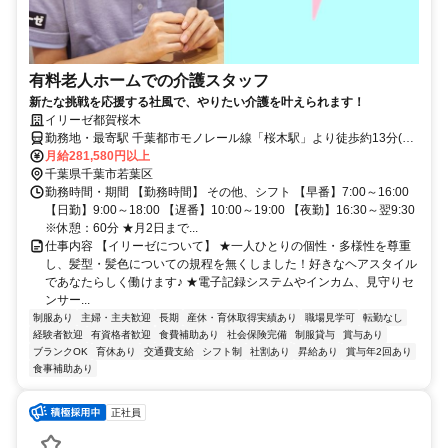
有料老人ホームでの介護スタッフ
新たな挑戦を応援する社風で、やりたい介護を叶えられます！
イリーゼ都賀桜木
勤務地・最寄駅 千葉都市モノレール線「桜木駅」より徒歩約13分(約
1.0kｍ) ※車通勤OK
月給281,580円以上
千葉県千葉市若葉区
勤務時間・期間 【勤務時間】 その他、シフト 【早番】7:00～16:00
【日勤】9:00～18:00 【遅番】10:00～19:00 【夜勤】16:30～翌9:30
※休憩：60分 ★月2日まで...
仕事内容 【イリーゼについて】 ★一人ひとりの個性・多様性を尊重
し、髪型・髪色についての規程を無くしました！好きなヘアスタイル
であなたらしく働けます♪ ★電子記録システムやインカム、見守りセ
ンサー...
制服あり
主婦・主夫歓迎
長期
産休・育休取得実績あり
職場見学可
転勤なし
経験者歓迎
有資格者歓迎
食費補助あり
社会保険完備
制服貸与
賞与あり
ブランクOK
育休あり
交通費支給
シフト制
社割あり
昇給あり
賞与年2回あり
食事補助あり
正社員