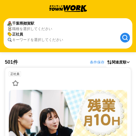
千葉県
都賀駅
職種を選択してください
正社員
キーワードを選択してください
501件
条件保存
関連度順
正社員