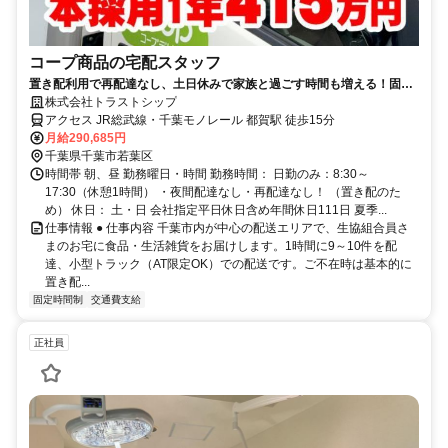
コープ商品の宅配スタッフ
置き配利用で再配達なし、土日休みで家族と過ごす時間も増える！固定
ルートで未経験でも安心
株式会社トラストシップ
アクセス JR総武線・千葉モノレール 都賀駅 徒歩15分
月給290,685円
千葉県千葉市若葉区
時間帯 朝、昼 勤務曜日・時間 勤務時間： 日勤のみ：8:30～
17:30（休憩1時間） ・夜間配達なし・再配達なし！ （置き配のた
め） 休日： 土・日 会社指定平日休日含め年間休日111日 夏季...
仕事情報 ● 仕事内容 千葉市内が中心の配送エリアで、生協組合員さ
まのお宅に食品・生活雑貨をお届けします。1時間に9～10件を配
達、小型トラック（AT限定OK）での配送です。ご不在時は基本的に
置き配...
固定時間制
交通費支給
正社員