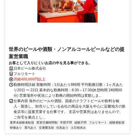
世界のビールや酒類・ノンアルコールビールなどの提
案営業職
お客として入りにくいお店の中を見る事ができる。
日本ビール株式会社
フルリモート
月給400,000円以上
勤務時間詳細 実働時間：1日あたり8時間 平均勤務日数：1ヶ月あた
り20日 〜 22日 基本的な勤務時間：8:30～17:30(休憩時間 1時間00
分) 営業場所や状況により勤務の開始時間は変動しま...
仕事内容 海外のビールや酒類、国産のクラフトビールや飲料を輸
入・製造し、卸売りしている会社の商品を大阪を中心に近畿地方の飲
食店等に提案営業する仕事です。 支店や営業所はありませんので、
ご自宅を拠点とし...
業界未経験者歓迎
変形労働時間制
学歴不問
経験不問
フルリモート
経験者歓迎
研修あり
賞与あり
交通費支給
社割あり
土日祝休み