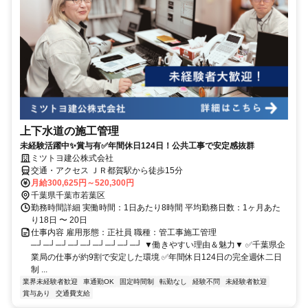
上下水道の施工管理
未経験活躍中✨賞与有✅年間休日124日！公共工事で安定感抜群
ミツトヨ建公株式会社
交通・アクセス ＪＲ都賀駅から徒歩15分
月給300,625円～520,300円
千葉県千葉市若葉区
勤務時間詳細 実働時間：1日あたり8時間 平均勤務日数：1ヶ月あた
り18日 〜 20日
仕事内容 雇用形態：正社員 職種：管工事施工管理
─┘─┘─┘─┘─┘─┘─┘─┘─┘ ▼働きやすい理由＆魅力▼ ✅千葉県企
業局の仕事が約9割で安定した環境 ✅年間休日124日の完全週休二日
制 ...
業界未経験者歓迎
車通勤OK
固定時間制
転勤なし
経験不問
未経験者歓迎
賞与あり
交通費支給