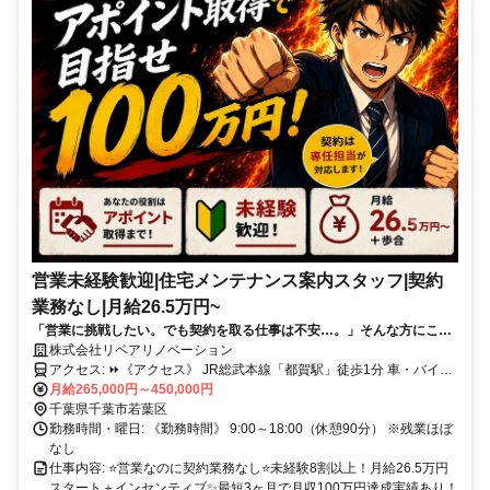
営業未経験歓迎|住宅メンテナンス案内スタッフ|契約
業務なし|月給26.5万円~
「営業に挑戦したい。でも契約を取る仕事は不安…。」そんな方にこそ
知っていただきたい仕事です。お任せするのは住宅メンテナンスのご案
株式会社リペアリノベーション
内とアポイント取得まで。契約や商談は専任スタッフが担当するため、
アクセス: ⏩️《アクセス》 JR総武本線「都賀駅」徒歩1分 車・バイ
営業未経験でも安心してスタートできます。現在活躍中のスタッフの8
ク・自転車通勤OK（無料駐車場あり）
月給265,000円～450,000円
割以上が未経験入社。頑張りはインセンティブや賞与でしっかり評価
千葉県千葉市若葉区
し、未経験入社3ヶ月で月収100万円を達成した実績もあります。あなた
勤務時間・曜日: 《勤務時間》 9:00～18:00（休憩90分） ※残業ほぼ
も新しい一歩を踏み出してみませんか？
なし
仕事内容: ⭐営業なのに契約業務なし⭐未経験8割以上！月給26.5万円
スタート＋インセンティブ✨最短3ヶ月で月収100万円達成実績あり！