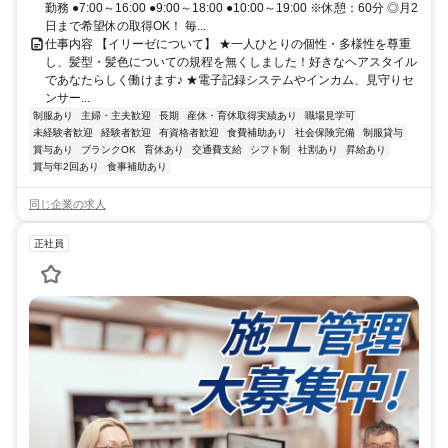
勤務 ●7:00～16:00 ●9:00～18:00 ●10:00～19:00 ※休憩：60分 ◎月2
日まで希望休の取得OK！ 毎...
仕事内容 【イリーゼについて】 ★一人ひとりの個性・多様性を尊重
し、髪型・髪色についての規程を無くしました！好きなヘアスタイル
であなたらしく働けます♪ ★電子記録システムやインカム、見守りセ
ンサー...
制服あり
主婦・主夫歓迎
長期
産休・育休取得実績あり
職場見学可
未経験者歓迎
経験者歓迎
有資格者歓迎
食費補助あり
社会保険完備
制服貸与
賞与あり
ブランクOK
育休あり
交通費支給
シフト制
社割あり
昇給あり
賞与年2回あり
食事補助あり
同じ企業の求人
正社員