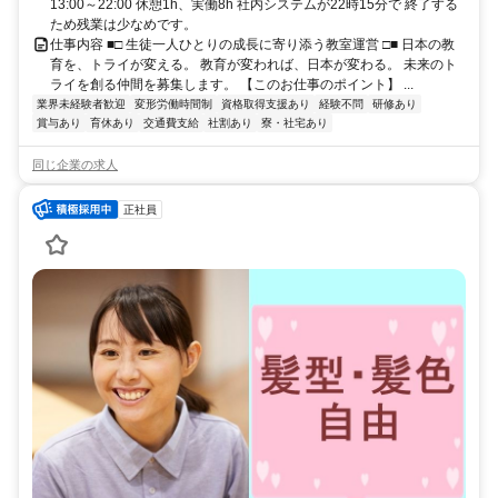
13:00～22:00 休憩1h、実働8h 社内システムが22時15分で 終了する
ため残業は少なめです。
仕事内容 ■□ 生徒一人ひとりの成長に寄り添う教室運営 □■ 日本の教
育を、トライが変える。 教育が変われば、日本が変わる。 未来のト
ライを創る仲間を募集します。 【このお仕事のポイント】 ...
業界未経験者歓迎
変形労働時間制
資格取得支援あり
経験不問
研修あり
賞与あり
育休あり
交通費支給
社割あり
寮・社宅あり
同じ企業の求人
正社員