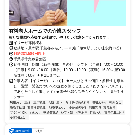
有料老人ホームでの介護スタッフ
新たな挑戦を応援する社風で、やりたい介護を叶えられます！
イリーゼ都賀桜木
勤務地・最寄駅 千葉都市モノレール線「桜木駅」より徒歩約13分(約
1.0kｍ) ※車通勤OK
月給281,580円以上
千葉県千葉市若葉区
勤務時間・期間 【勤務時間】 その他、シフト 【早番】7:00～16:00
【日勤】9:00～18:00 【遅番】10:00～19:00 【夜勤】16:30～翌9:30
※休憩：60分 ★月2日まで...
仕事内容 【イリーゼについて】 ★一人ひとりの個性・多様性を尊重
し、髪型・髪色についての規程を無くしました！好きなヘアスタイル
であなたらしく働けます♪ ★電子記録システムやインカム、見守りセ
ンサー...
制服あり
主婦・主夫歓迎
長期
産休・育休取得実績あり
職場見学可
転勤なし
経験者歓迎
有資格者歓迎
食費補助あり
社会保険完備
制服貸与
賞与あり
ブランクOK
育休あり
交通費支給
シフト制
社割あり
昇給あり
賞与年2回あり
食事補助あり
正社員