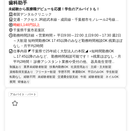
歯科助手
未経験から医療職デビューを応援！学生のアルバイトも！
都賀デンタルクリニック
交通・アクセス JR総武本線・成田線・千葉都市モノレール2号線
「都賀駅」から徒歩1分
時給1,140円以上
千葉県千葉市若葉区
勤務時間詳細 ＜営業時間＞ 平日9:00～22:00 土日9:00～17:30 週2日
～大歓迎 短時間勤務OK 17:45以降のみなど勤務時間相談OK 残業ほぼ
なし・月平均2時間
仕事内容 ◤千葉県で25年続く大型法人の本院◢ ⭐短時間勤務OK
∟17:45以降のみなど、 勤務時間相談可能です！ ⭐残業ほぼなし・月
平均2時間！ 診療アシスタント業務や受付の他、 器具衛生管理...
制服あり
業界未経験者歓迎
扶養内勤務OK
社員登用あり
主婦・主夫歓迎
資格取得支援あり
フリーター歓迎
学歴不問
車通勤OK
平日のみOK
学生歓迎
転勤なし
経験不問
未経験者歓迎
交通費全額支給
午前
経験者歓迎
ネイルOK
夜間
研修あり
アルバイト・パート