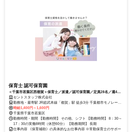
保育士 認可保育園
＜千葉市若葉区西都賀＞保育士／派遣／認可保育園／定員28名／週4日
から勤務可／マイカー通勤可／駅チカ
セントスタッフ株式会社
勤務地・最寄駅 JR総武本線「都賀」駅 徒歩3分 千葉都市モノレール2
号線「都賀」駅 徒歩14分
時給1,400円～1,600円
千葉県千葉市若葉区
勤務時間・期間 【勤務時間】 その他、シフト 【勤務時間】 8：30～
17：30の実働8時間（休憩60分） 【勤務期間】 長期
仕事内容 《保育補助》の具体的なお仕事内容 ※常勤保育士のサポー