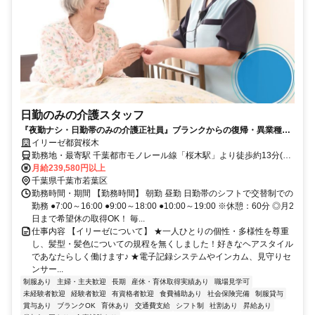
日勤のみの介護スタッフ
『夜勤ナシ・日勤帯のみの介護正社員』ブランクからの復帰・異業種か
らの転職も大歓迎です！
イリーゼ都賀桜木
勤務地・最寄駅 千葉都市モノレール線「桜木駅」より徒歩約13分(約
1.0kｍ) ※車通勤OK
月給239,580円以上
千葉県千葉市若葉区
勤務時間・期間 【勤務時間】 朝勤 昼勤 日勤帯のシフトで交替制での
勤務 ●7:00～16:00 ●9:00～18:00 ●10:00～19:00 ※休憩：60分 ◎月2
日まで希望休の取得OK！ 毎...
仕事内容 【イリーゼについて】 ★一人ひとりの個性・多様性を尊重
し、髪型・髪色についての規程を無くしました！好きなヘアスタイル
であなたらしく働けます♪ ★電子記録システムやインカム、見守りセ
ンサー...
制服あり
主婦・主夫歓迎
長期
産休・育休取得実績あり
職場見学可
未経験者歓迎
経験者歓迎
有資格者歓迎
食費補助あり
社会保険完備
制服貸与
賞与あり
ブランクOK
育休あり
交通費支給
シフト制
社割あり
昇給あり