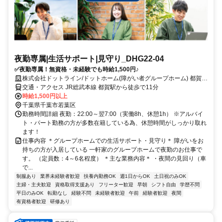
夜勤専属|生活サポート|見守り_DHG22-04
✅夜勤専属！無資格・未経験でも時給1,500円♪
株式会社ドットライン/ドットホーム(障がい者グループホーム) 都賀第
1
交通・アクセス JR総武本線 都賀駅から徒歩で11分
時給1,500円以上
千葉県千葉市若葉区
勤務時間詳細 夜勤：22:00～翌7:00（実働8h、休憩1h） ※アルバイ
ト・パート勤務の方が多数在籍している為、休憩時間がしっかり取れ
ます！
仕事内容 ＊グループホームでの生活サポート・見守り＊ 障がいをお
持ちの方が入居している 一軒家のグループホームで夜勤のお仕事で
す。 （定員数：4～6名程度） ＊主な業務内容＊ ・夜間の見回り（車
で...
制服あり
業界未経験者歓迎
扶養内勤務OK
週1日からOK
土日祝のみOK
主婦・主夫歓迎
資格取得支援あり
フリーター歓迎
早朝
シフト自由
学歴不問
平日のみOK
転勤なし
経験不問
未経験者歓迎
午前
経験者歓迎
夜間
有資格者歓迎
研修あり