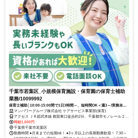
千葉市若葉区_小規模保育施設・保育園の保育士補助
業務/10099992
保育士補助│10:00-15:00間で1日3時間～、短時間OK＜週3～/実務未経
験OK＞日払いOK
マンパワーグループ株式会社 ケアサービス事業部(保育)
アクセス ＪＲ総武本線 都賀東口徒歩約2分、千葉都市モノレール２号
線 都賀出入口1徒歩約2分、千葉都市モノレール２号線 桜木（千葉
時給1,600円
県）出入口2徒歩約15分 車・バイク通勤OK(派遣先による)
千葉県千葉市若葉区
勤務時間 ●月末までの短期ok！ ●3ヶ月以上の長期勤務歓迎！ 7:30～