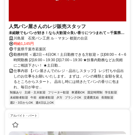
人気パン屋さんのレジ販売スタッフ
未経験でもパンが好き！なら大歓迎☆良い香りにつつまれて～千葉県で
人気のベーカリーで働こう！
川島屋 石窯パン工房 ル・マタン 都賀の台店
時給1,145円
千葉県千葉市若葉区
勤務時間 ＜週2日～4日OK！土日勤務できる方歓迎＞ [1]08:00～ 4～6
時間勤務 [2]16:00～19:30 [3]17:00～19:30 ★扶養内勤務などお気軽
にご相談下さい！ ★土日勤...
仕事内容 【パン屋さんでのレジ・品出しスタッフ】 レジ打ちや品出
しのお仕事をお願いいたします。 まずは、パンの種類と金額を覚え
るところからスタート。 品出し時には焼きたてパンの香りに包ま
れ、毎日が幸せ...
制服あり
主婦・主夫歓迎
フリーター歓迎
車通勤OK
固定時間制
学生歓迎
未経験者歓迎
午前
経験者歓迎
夕方
ブランクOK
交通費支給
長期歓迎
週2・3日からOK
週4日以上OK
アルバイト・パート