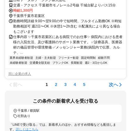
交通・アクセス 千葉都市モノレール2号線 千城台駅よりバス15分
時給1,300円
千葉県千葉市若葉区
勤務時間詳細 9:00〜翌9:00の中で短時間、フルタイム勤務OK ※時短
勤務相談可 週2日〜OK ※休憩1〜2h含む ※配属先により異なる場合
もございます
仕事内容 ✨千葉市若葉区にある病院でのお仕事✨ 病院内における患者
様の入院生活、及び看護師のサポート業務です。 ✅診療器具、医療器
材の備品管理や環境整備 ✅メッセンジャー業務(病院内で伝票、カル
テ、...
業界未経験者歓迎
主婦・主夫歓迎
フリーター歓迎
固定時間制
経験不問
未経験者歓迎
交通費全額支給
ブランクOK
長期歓迎
週2・3日からOK
同じ企業の求人
前へ
次へ
1
2
3
4
5
この条件の新着求人を受け取る
千葉県 / 都賀駅
社割あり
「LINEで受け取る」では、新着求人のほか、おすすめ情報なども配信しま
す。
詳しくはこちら