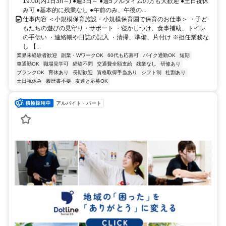
19:00(内1日3h～) ●週3日～ ●週5フルタイムの方も大歓迎 ●土日祝休
み可 ●基本的に残業なし ●午前のみ、午後の...
仕事内容 ＜小規模保育施設・小規模保育園で保育のお仕事＞ ・子ど
もたちの遊びの見守り・サポート ・寝かしつけ、食事補助、トイレ
の手伝い ・連絡帳や日誌の記入 ・清掃、準備、片付け ※担任業務な
し 【...
業界未経験者歓迎
副業・WワークOK
60代も応募可
バイク通勤OK
短期
車通勤OK
職場見学可
経験不問
交通費全額支給
残業なし
研修あり
ブランクOK
育休あり
長期歓迎
資格取得手当あり
シフト制
社割あり
土日祝休み
履歴書不要
友達と応募OK
アルバイト・パート