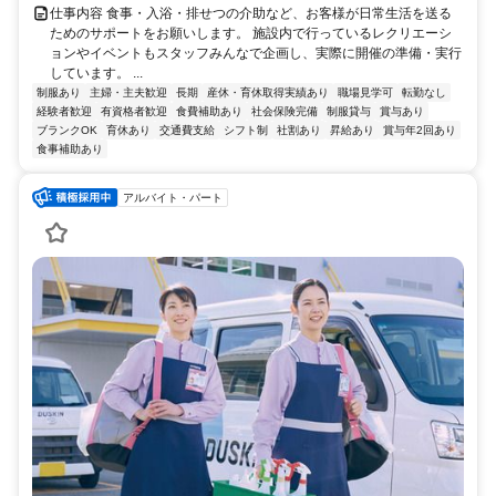
仕事内容 食事・入浴・排せつの介助など、お客様が日常生活を送る
ためのサポートをお願いします。 施設内で行っているレクリエーシ
ョンやイベントもスタッフみんなで企画し、実際に開催の準備・実行
しています。 ...
制服あり
主婦・主夫歓迎
長期
産休・育休取得実績あり
職場見学可
転勤なし
経験者歓迎
有資格者歓迎
食費補助あり
社会保険完備
制服貸与
賞与あり
ブランクOK
育休あり
交通費支給
シフト制
社割あり
昇給あり
賞与年2回あり
食事補助あり
アルバイト・パート