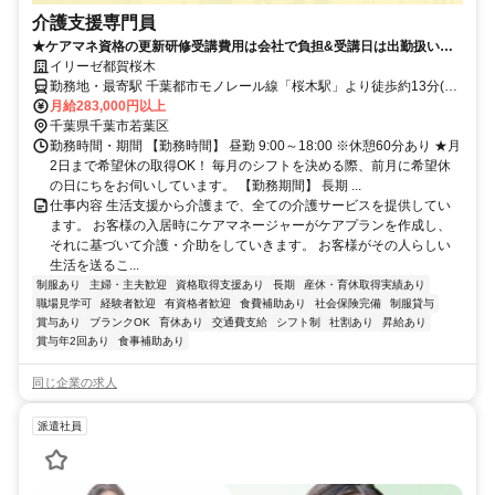
介護支援専門員
★ケアマネ資格の更新研修受講費用は会社で負担&受講日は出勤扱いと
なります！(規定あり)★
イリーゼ都賀桜木
勤務地・最寄駅 千葉都市モノレール線「桜木駅」より徒歩約13分(約
1.0kｍ) ※車通勤OK
月給283,000円以上
千葉県千葉市若葉区
勤務時間・期間 【勤務時間】 昼勤 9:00～18:00 ※休憩60分あり ★月
2日まで希望休の取得OK！ 毎月のシフトを決める際、前月に希望休
の日にちをお伺いしています。 【勤務期間】 長期 ...
仕事内容 生活支援から介護まで、全ての介護サービスを提供してい
ます。 お客様の入居時にケアマネージャーがケアプランを作成し、
それに基づいて介護・介助をしていきます。 お客様がその人らしい
生活を送るこ...
制服あり
主婦・主夫歓迎
資格取得支援あり
長期
産休・育休取得実績あり
職場見学可
経験者歓迎
有資格者歓迎
食費補助あり
社会保険完備
制服貸与
賞与あり
ブランクOK
育休あり
交通費支給
シフト制
社割あり
昇給あり
賞与年2回あり
食事補助あり
同じ企業の求人
派遣社員