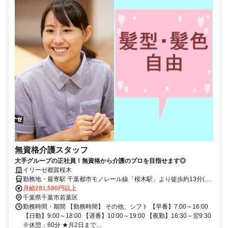
無資格介護スタッフ
大手グループの正社員！無資格から介護のプロを目指せます◎
イリーゼ都賀桜木
勤務地・最寄駅 千葉都市モノレール線「桜木駅」より徒歩約13分(約
1.0kｍ) ※車通勤OK
月給281,580円以上
千葉県千葉市若葉区
勤務時間・期間 【勤務時間】 その他、シフト 【早番】7:00～16:00
【日勤】9:00～18:00 【遅番】10:00～19:00 【夜勤】16:30～翌9:30
※休憩：60分 ★月2日まで...