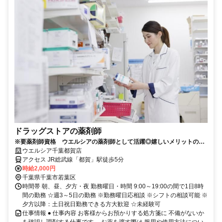
ドラッグストアの薬剤師
※要薬剤師資格 ウエルシアの薬剤師として活躍◎嬉しいメリットの多
いパートスタッフ大募集！
ウエルシア千葉都賀店
アクセス JR総武線「都賀」駅徒歩5分
時給2,000円
千葉県千葉市若葉区
時間帯 朝、昼、夕方・夜 勤務曜日・時間 9:00～19:00の間で1日8時
間の勤務 ☆週3～5日の勤務 ※勤務曜日応相談 ※シフトの相談可能 ※
夕方以降：土日祝日勤務できる方大歓迎 ☆未経験可
仕事情報 ● 仕事内容 お客様からお預かりする処方箋に 不備がないか
を確認し調剤する仕事です。 お薬を渡す際は 服用や使用方法につい