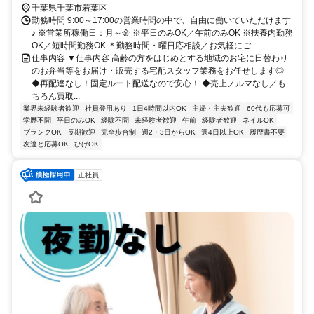
（千葉県）出入口1徒歩約21分
千葉県千葉市若葉区
勤務時間 9:00～17:00の営業時間の中で、自由に働いていただけます
♪ ※営業所稼働日：月～金 ※平日のみOK／午前のみOK ※扶養内勤務
OK／短時間勤務OK ＊勤務時間・曜日応相談／お気軽にご...
仕事内容 ▼仕事内容 高齢の方をはじめとする地域のお宅に日替わり
のお弁当等をお届け・販売する宅配スタッフ業務をお任せします◎
◆再配達なし！固定ルート配送なので安心！ ◆売上ノルマなし／も
ちろん買取...
業界未経験者歓迎
社員登用あり
1日4時間以内OK
主婦・主夫歓迎
60代も応募可
学歴不問
平日のみOK
経験不問
未経験者歓迎
午前
経験者歓迎
ネイルOK
ブランクOK
長期歓迎
完全歩合制
週2・3日からOK
週4日以上OK
履歴書不要
友達と応募OK
ひげOK
正社員