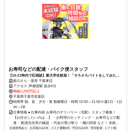
お寿司などの配達・バイク便スタッフ
【10-21時内で応相談】新大学生歓迎！「そろそろバイトをしてみた
い」そんな方もお気軽に♪
銀のさら・釜寅 千葉東店
アクセス JR都賀駅 徒歩6分
時給1,200円以上
千葉県千葉市若葉区
時間帯 朝、昼、夕方・夜 勤務曜日・時間 10:00～21:00※週1日・1日
4h～OK
仕事情報 ● 仕事内容 お寿司のデリバリー（宅配）スタッフ募集！
【お任せしたいのは…】 ・お料理のセッティング ・お寿司などの配
達 ・配達先住所の確認 ・代金の受け取り ・桶の回収 など！ 未経...
社員登用あり
土日祝のみOK
バイク通勤OK
平日のみOK
学生歓迎
シフト制