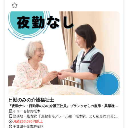
日勤のみの介護福祉士
『夜勤ナシ・日勤帯のみの介護正社員』ブランクからの復帰・異業種か
らの転職も大歓迎です！
イリーゼ都賀桜木
勤務地・最寄駅 千葉都市モノレール線「桜木駅」より徒歩約13分(約
1.0kｍ) ※車通勤OK
月給263,080円以上
千葉県千葉市若葉区