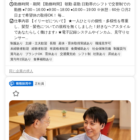
勤務時間・期間 【勤務時間】 朝勤 昼勤 日勤帯のシフトで交替制での
勤務 ●7:00～16:00 ●9:00～18:00 ●10:00～19:00 ※休憩：60分 ◎月2
日まで希望休の取得OK！ 毎...
仕事内容 【イリーゼについて】 ★一人ひとりの個性・多様性を尊重
し、髪型・髪色についての規程を無くしました！好きなヘアスタイル
であなたらしく働けます♪ ★電子記録システムやインカム、見守りセ
ンサー...
制服あり
主婦・主夫歓迎
長期
産休・育休取得実績あり
職場見学可
未経験者歓迎
経験者歓迎
有資格者歓迎
食費補助あり
社会保険完備
制服貸与
賞与あり
ブランクOK
育休あり
交通費支給
シフト制
社割あり
昇給あり
賞与年2回あり
食事補助あり
同じ企業の求人
正社員