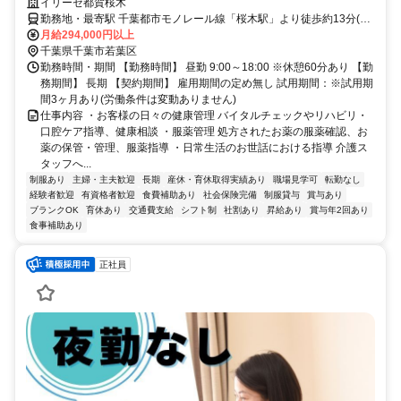
イリーゼ都賀桜木
勤務地・最寄駅 千葉都市モノレール線「桜木駅」より徒歩約13分(約
1.0kｍ) ※車通勤OK
月給294,000円以上
千葉県千葉市若葉区
勤務時間・期間 【勤務時間】 昼勤 9:00～18:00 ※休憩60分あり 【勤
務期間】 長期 【契約期間】 雇用期間の定め無し 試用期間：※試用期
間3ヶ月あり(労働条件は変動ありません)
仕事内容 ・お客様の日々の健康管理 バイタルチェックやリハビリ・
口腔ケア指導、健康相談 ・服薬管理 処方されたお薬の服薬確認、お
薬の保管・管理、服薬指導 ・日常生活のお世話における指導 介護ス
タッフへ...
制服あり
主婦・主夫歓迎
長期
産休・育休取得実績あり
職場見学可
転勤なし
経験者歓迎
有資格者歓迎
食費補助あり
社会保険完備
制服貸与
賞与あり
ブランクOK
育休あり
交通費支給
シフト制
社割あり
昇給あり
賞与年2回あり
食事補助あり
正社員