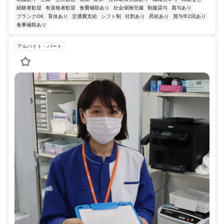
経験者歓迎
有資格者歓迎
食費補助あり
社会保険完備
制服貸与
賞与あり
ブランクOK
育休あり
交通費支給
シフト制
社割あり
昇給あり
賞与年2回あり
食事補助あり
アルバイト・パート