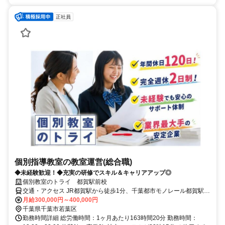
正社員
個別指導教室の教室運営(総合職)
◆未経験歓迎！◆充実の研修でスキル＆キャリアアップ◎
個別教室のトライ 都賀駅前校
交通・アクセス JR都賀駅から徒歩1分、千葉都市モノレール都賀駅か
ら徒歩2分
月給300,000円～400,000円
千葉県千葉市若葉区
勤務時間詳細 総労働時間：1ヶ月あたり163時間20分 勤務時間：