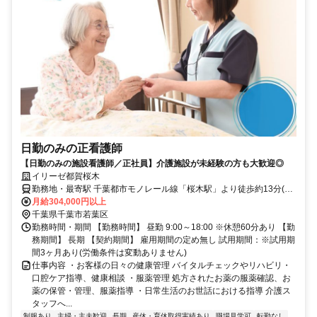
日勤のみの正看護師
【日勤のみの施設看護師／正社員】介護施設が未経験の方も大歓迎◎
イリーゼ都賀桜木
勤務地・最寄駅 千葉都市モノレール線「桜木駅」より徒歩約13分(約
1.0kｍ) ※車通勤OK
月給304,000円以上
千葉県千葉市若葉区
勤務時間・期間 【勤務時間】 昼勤 9:00～18:00 ※休憩60分あり 【勤
務期間】 長期 【契約期間】 雇用期間の定め無し 試用期間：※試用期
間3ヶ月あり(労働条件は変動ありません)
仕事内容 ・お客様の日々の健康管理 バイタルチェックやリハビリ・
口腔ケア指導、健康相談 ・服薬管理 処方されたお薬の服薬確認、お
薬の保管・管理、服薬指導 ・日常生活のお世話における指導 介護ス
タッフへ...
制服あり
主婦・主夫歓迎
長期
産休・育休取得実績あり
職場見学可
転勤なし