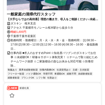
一般家庭の清掃代行スタッフ
【大手ならではの高待遇】理想の働き方、収入をご相談ください♪未経験
歓迎！
ダスキン 桜木支店
アクセス 千葉都市モノレール桜木駅から徒歩５分
時給1,400円
千葉県千葉市若葉区
勤務時間 ・勤務曜日：月・火・水・木・金 ・勤務時間： [1] 08:30～
17:00 [2] 08:30～12:00 [3] 12:00～16:00 [4] 08:30～16:00 ・最低勤務
日...
仕事内容 ■求人のおすすめPoint ☆知名度バツグンのダスキンでお仕
事 ☆未経験OK！研修＆サポート体制充実！ ☆チームで取り組むため
チームワーク抜群 ☆ご家族都合の急なお休みも対応可能 ☆扶養控
除...
制服あり
業界未経験者歓迎
扶養内勤務OK
社員登用あり
主婦・主夫歓迎
フリーター歓迎
バイク通勤OK
学歴不問
車通勤OK
経験不問
未経験者歓迎
経験者歓迎
ブランクOK
シフト制
社割あり
派遣社員