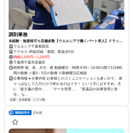
調剤事務
未経験・無資格可☆店舗多数【ウエルシアで働くパート求人】ドラッグ
ストアの調剤事務
ウエルシア千葉都賀店
アクセス JR総武線「都賀」駅徒歩5分
時給1,240円～1,260円
千葉県千葉市若葉区
時間帯 朝、昼、夕方・夜 勤務曜日・時間 9:00～19:00の間で1日8時
間の勤務 ☆週3～5日の勤務 ※勤務曜日応相談
仕事情報 ● 仕事内容 お客様とのコミュニケーションも多いので、 座
りっぱなしで入力だけで終わるのはイヤ！ という方におすすめ。主
に「処方箋の受付」、 「データ管理」、「医薬品の在庫管理と発
注」 な...
主婦・主夫歓迎
シフト制
正社員