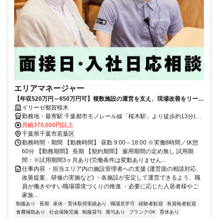
エリアマネージャー
【年収520万円～650万円可】複数施設の運営を支え、現場改善をリード
するポジション
イリーゼ都賀桜木
勤務地・最寄駅 千葉都市モノレール線「桜木駅」より徒歩約13分(約
1.0kｍ) ※車通勤OK
月給370,000円以上
千葉県千葉市若葉区
勤務時間・期間 【勤務時間】 昼勤 9:00～18:00 ※実働8時間／休憩
60分 【勤務期間】 長期 【契約期間】 雇用期間の定め無し 試用期
間：※試用期間3ヶ月あり(労働条件は変動ありません...
仕事内容 ・担当エリア内の施設管理者への支援 (運営面の相談対応、
改善提案、研修の実施など) ・各施設が安定して運営できるよう、職
員が働きやすい職場環境づくりの推進 ・必要に応じた入居者様やご
家族...
制服あり
長期
産休・育休取得実績あり
職場見学可
経験者歓迎
有資格者歓迎
食費補助あり
社会保険完備
制服貸与
賞与あり
ブランクOK
育休あり