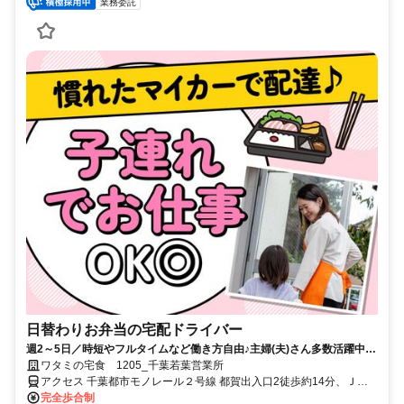
業務委託
日替わりお弁当の宅配ドライバー
週2～5日／時短やフルタイムなど働き方自由♪主婦(夫)さん多数活躍中！
サポート体制バッチリなのでお子さんの行事でのお休みなども取りやす
ワタミの宅食 1205_千葉若葉営業所
い◎
アクセス 千葉都市モノレール２号線 都賀出入口2徒歩約14分、ＪＲ
総武本線 都賀出入口2徒歩約14分、千葉都市モノレール２号線 桜木
完全歩合制