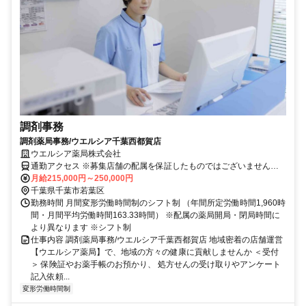
調剤事務
調剤薬局事務/ウエルシア千葉西都賀店
ウエルシア薬局株式会社
通勤アクセス ※募集店舗の配属を保証したものではございませんの
で予めご了承ください ※配属店舗は上記店舗以外の可能性がござい
月給215,000円～250,000円
ます ※勤務店舗の指定は出来かねます。 勤務区分を下記の３つから
千葉県千葉市若葉区
選択 ＜エリア職＞ 原則として転居を伴う異動はございません。 自宅
勤務時間 月間変形労働時間制のシフト制 （年間所定労働時間1,960時
から50km圏内、通勤片道90分圏内での配属店舗となります。 ＜リー
間・月間平均労働時間163.33時間） ※配属の薬局開局・閉局時間に
ジョナル職＞ 異動の範囲は本拠地とその隣接県または直線距離で概
より異なります ※シフト制
ね100km以内 ※社宅制度・赴任手当制度あり ＜ナショナル職＞ 全国
仕事内容 調剤薬局事務/ウエルシア千葉西都賀店 地域密着の店舗運営
の店舗への異動あり ※社宅制度・赴任手当制度あり
【ウエルシア薬局】で、地域の方々の健康に貢献しませんか ＜受付
＞ 保険証やお薬手帳のお預かり、 処方せんの受け取りやアンケート
記入依頼...
変形労働時間制