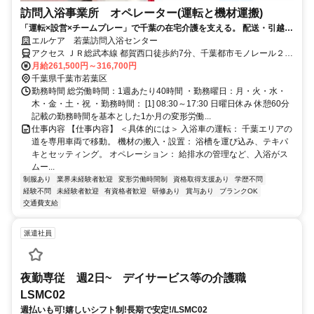
訪問入浴事業所 オペレーター(運転と機材運搬)
「運転×設営×チームプレー」で千葉の在宅介護を支える。 配送・引越し
経験が活きる、訪問入浴の“司令塔（オペレーター）”募集！ ★普通免許
エルケア 若葉訪問入浴センター
1枚で、ロングライフグループの正社員へ。日曜固定休み。夜勤なし。
アクセス ＪＲ総武本線 都賀西口徒歩約7分、千葉都市モノレール２号
固定時間勤務。「運ぶだけ」の配送よりも、ずっと「ありがとう」が近
線 都賀西口徒歩約7分、千葉都市モノレール２号線 みつわ台出入口1
月給261,500円～316,700円
い。 3人1組のチームで、入浴車を運転し、お客様宅へ専用浴槽を運び・
徒歩約16分
千葉県千葉市若葉区
組み立て・片付ける。これがあなたの ミッションです。
勤務時間 総労働時間：1週あたり40時間 ・勤務曜日：月・火・水・
木・金・土・祝 ・勤務時間： [1] 08:30～17:30 日曜日休み 休憩60分
記載の勤務時間を基本とした1か月の変形労働...
仕事内容 【仕事内容】 ＜具体的には＞ 入浴車の運転： 千葉エリアの
道を専用車両で移動。 機材の搬入・設置： 浴槽を運び込み、テキパ
キとセッティング。 オペレーション： 給排水の管理など、入浴がス
ムー...
制服あり
業界未経験者歓迎
変形労働時間制
資格取得支援あり
学歴不問
経験不問
未経験者歓迎
有資格者歓迎
研修あり
賞与あり
ブランクOK
交通費支給
派遣社員
夜勤専従 週2日~ デイサービス等の介護職
LSMC02
週払いも可!嬉しいシフト制!長期で安定!/LSMC02