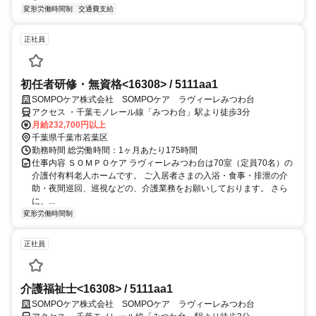
変形労働時間制
交通費支給
正社員
初任者研修・無資格<16308> / 5111aa1
SOMPOケア株式会社 SOMPOケア ラヴィーレみつわ台
アクセス ・千葉モノレール線「みつわ台」駅より徒歩3分
月給232,700円以上
千葉県千葉市若葉区
勤務時間 総労働時間：1ヶ月あたり175時間
仕事内容 ＳＯＭＰＯケア ラヴィーレみつわ台は70室（定員70名）の
介護付有料老人ホームです。 ご入居者さまの入浴・食事・排泄の介
助・夜間巡回、巡視などの、介護業務をお願いしております。 さら
に、...
変形労働時間制
正社員
介護福祉士<16308> / 5111aa1
SOMPOケア株式会社 SOMPOケア ラヴィーレみつわ台