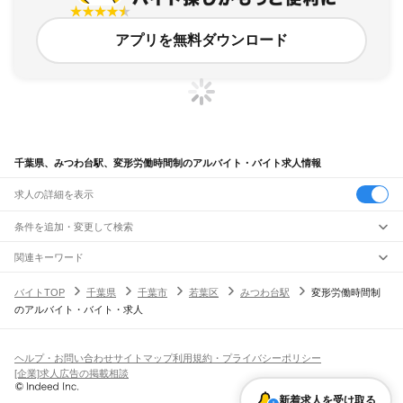
アプリを無料ダウンロード
千葉県、みつわ台駅、変形労働時間制のアルバイト・バイト求人情報
求人の詳細を表示
条件を追加・変更して検索
市区町村を追加・変更
関連キーワード
完全在宅ワーク 全国
シール貼り 在宅
現在地周辺
ガチャガチャ
犬カフェ
千葉県
駅を追加・変更
バイトTOP
千葉県
千葉市
若葉区
みつわ台駅
変形労働時間制
千葉県
すべて
のアルバイト・バイト・求人
千葉市
すべて
職種を追加・変更
JR武蔵野線
中央区
花見川区
稲毛区
若葉区
緑区
美浜区
南流山駅
新松戸駅
新八柱駅
東松戸駅
市川大野駅
船橋法典駅
西船橋駅
飲食・フードサービス
銚子市
市川市
船橋市
館山市
木更津市
松戸市
野田市
茂原市
成田市
佐倉市
東金市
特徴を追加・変更
飲食・フードサービス
すべて
ヘルプ・お問い合わせ
サイトマップ
利用規約・プライバシーポリシー
JR中央・総武線
旭市
習志野市
柏市
勝浦市
市原市
流山市
八千代市
我孫子市
鴨川市
鎌ケ谷市
ホールスタッフ
キッチンスタッフ
皿洗い・洗い場
精肉・鮮魚加工
給食調理
人気
[企業]求人広告の掲載相談
市川駅
本八幡駅
下総中山駅
西船橋駅
船橋駅
東船橋駅
津田沼駅
幕張本郷駅
幕張駅
君津市
富津市
浦安市
四街道市
袖ケ浦市
八街市
印西市
白井市
富里市
南房総市
雇用形態を追加・変更
パン屋（ベーカリー）
フードカウンター販売員
バー（BAR）・バーテンダー
日払いOK
高校生歓迎
学生歓迎
深夜の仕事
髪型・髪色自由
ひげOK
ネイルOK
新検見川駅
稲毛駅
西千葉駅
千葉駅
匝瑳市
香取市
山武市
いすみ市
大網白里市
印旛郡
香取郡
山武郡
長生郡
夷隅郡
新着求人を受け取る
飲食店補助（開店・閉店準備）
飲食店（店長・マネージャー）
ピアスOK
アルバイト・パート
履歴書不要
オープニングスタッフ
留学生・外国人活躍中