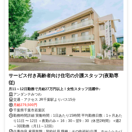
サービス付き高齢者向け住宅の介護スタッフ(夜勤専
従)
月11～12日勤務で月給27万円以上！女性スタッフ活躍中♪
アンダンテみつわ
交通・アクセス JR千葉駅よりバス15分
月給279,500円
千葉県千葉市若葉区
勤務時間詳細 実働時間：1日あたり15時間 平均勤務日数：1ヶ月あた
り11日 〜 12日 ＜夜勤のみ＞ 16：30～翌9：30（休憩2時間） ⭐週2
～3回勤務（月11～12回）
仕事内容 雇用形態：契約社員 職種：その他福祉/介護、ホームヘルパ