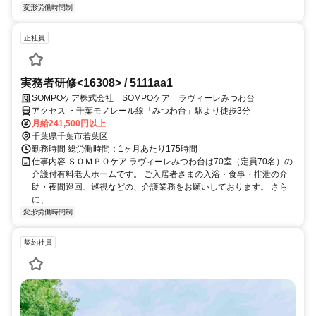
変形労働時間制
正社員
実務者研修<16308> / 5111aa1
SOMPOケア株式会社 SOMPOケア ラヴィーレみつわ台
アクセス ・千葉モノレール線「みつわ台」駅より徒歩3分
月給241,500円以上
千葉県千葉市若葉区
勤務時間 総労働時間：1ヶ月あたり175時間
仕事内容 ＳＯＭＰＯケア ラヴィーレみつわ台は70室（定員70名）の
介護付有料老人ホームです。 ご入居者さまの入浴・食事・排泄の介
助・夜間巡回、巡視などの、介護業務をお願いしております。 さら
に、...
変形労働時間制
契約社員