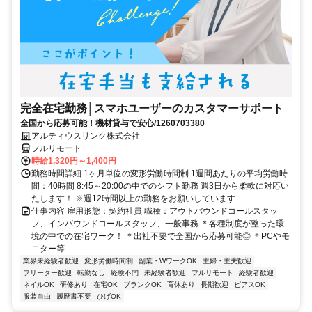
完全在宅勤務│スマホユーザーのカスタマーサポート
全国から応募可能！機材貸与で安心/1260703380
アルティウスリンク株式会社
フルリモート
時給1,320円～1,400円
勤務時間詳細 1ヶ月単位の変形労働時間制 1週間あたりの平均労働時
間：40時間 8:45～20:00の中でのシフト勤務 週3日から柔軟に対応い
たします！ ※週12時間以上の勤務をお願いしています ...
仕事内容 雇用形態：契約社員 職種：アウトバウンドコールスタッ
フ、インバウンドコールスタッフ、一般事務 ＊各種制度が整った環
境の中での在宅ワーク！ ＊出社不要で全国から応募可能◎ ＊PCやモ
ニター等...
業界未経験者歓迎
変形労働時間制
副業・WワークOK
主婦・主夫歓迎
フリーター歓迎
転勤なし
経験不問
未経験者歓迎
フルリモート
経験者歓迎
ネイルOK
研修あり
在宅OK
ブランクOK
育休あり
長期歓迎
ピアスOK
服装自由
履歴書不要
ひげOK