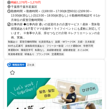
時給1,170円～1,270円
千葉県千葉市若葉区
勤務時間 ＜勤務時間＞ (1)08:00～17:00(休憩60分) (2)09:00～
13:00(休憩なし) (3)13:00～18:00(休憩なし) ※勤務時間相談可 ※1か
月単位の変形労働時間制 ...
仕事内容 ◆仕事内容 通いの送迎付きの介護サービス！産休・育休取
得実績あり&子育てママ在籍中！ライフイベントにも柔軟に対応して
います。 ※食事や入浴、排せつなどの介助 ※レクリエーションの企
画、実施...
制服あり
変形労働時間制
社員登用あり
副業・WワークOK
主婦・主夫歓迎
60代も応募可
資格取得支援あり
フリーター歓迎
バイク通勤OK
学歴不問
車通勤OK
職場見学可
転勤なし
未経験者歓迎
経験者歓迎
ネイルOK
有資格者歓迎
研修あり
ブランクOK
交通費支給
正社員