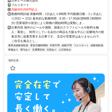
日本ビール株式会社
フルリモート
月給400,000円以上
勤務時間詳細 実働時間：1日あたり8時間 平均勤務日数：1ヶ月あた
り20日 〜 22日 基本的な勤務時間：8:30～17:30(休憩時間 1時間00
分) 営業場所や状況により勤務の開始時間は変動しま...
仕事内容 海外のビールや酒類、国産のクラフトビールや飲料を輸
入・製造し、卸売りしている会社の商品を大阪を中心に近畿地方の飲
食店等に提案営業する仕事です。 支店や営業所はありませんので、
ご自宅を拠点とし...
業界未経験者歓迎
変形労働時間制
学歴不問
経験不問
フルリモート
経験者歓迎
研修あり
賞与あり
交通費支給
社割あり
土日祝休み
契約社員