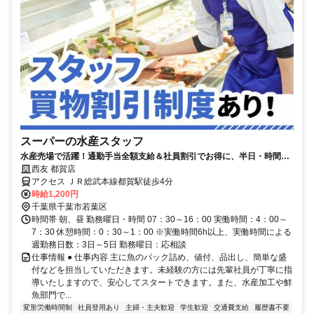
スーパーの水産スタッフ
水産売場で活躍！通勤手当全額支給＆社員割引でお得に、半日・時間年
休でムリなく続けられる仕事
西友 都賀店
アクセス ＪＲ総武本線都賀駅徒歩4分
時給1,200円
千葉県千葉市若葉区
時間帯 朝、昼 勤務曜日・時間 07：30～16：00 実働時間：4：00～
7：30 休憩時間：0：30～1：00 ※実働時間6h以上、実働時間による
週勤務日数：3日～5日 勤務曜日：応相談
仕事情報 ● 仕事内容 主に魚のパック詰め、値付、品出し、簡単な盛
付などを担当していただきます。未経験の方には先輩社員が丁寧に指
導いたしますので、安心してスタートできます。また、水産加工や鮮
魚部門で...
変形労働時間制
社員登用あり
主婦・主夫歓迎
学生歓迎
交通費支給
履歴書不要