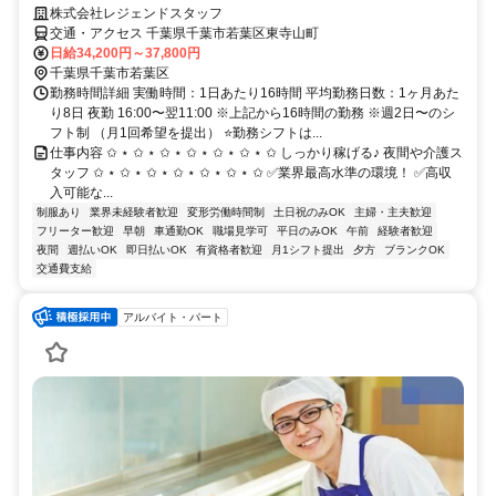
株式会社レジェンドスタッフ
交通・アクセス 千葉県千葉市若葉区東寺山町
日給34,200円～37,800円
千葉県千葉市若葉区
勤務時間詳細 実働時間：1日あたり16時間 平均勤務日数：1ヶ月あた
り8日 夜勤 16:00〜翌11:00 ※上記から16時間の勤務 ※週2日〜のシ
フト制 （月1回希望を提出） ⭐勤務シフトは...
仕事内容 ✩ ⋆ ✩ ⋆ ✩ ⋆ ✩ ⋆ ✩ ⋆ ✩ ⋆ ✩ しっかり稼げる♪ 夜間や介護ス
タッフ ✩ ⋆ ✩ ⋆ ✩ ⋆ ✩ ⋆ ✩ ⋆ ✩ ⋆ ✩ ✅業界最高水準の環境！ ✅高収
入可能な...
制服あり
業界未経験者歓迎
変形労働時間制
土日祝のみOK
主婦・主夫歓迎
フリーター歓迎
早朝
車通勤OK
職場見学可
平日のみOK
午前
経験者歓迎
夜間
週払いOK
即日払いOK
有資格者歓迎
月1シフト提出
夕方
ブランクOK
交通費支給
アルバイト・パート