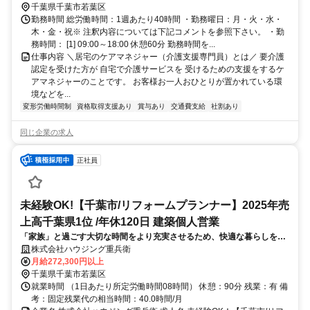
徒歩約16分
千葉県千葉市若葉区
勤務時間 総労働時間：1週あたり40時間 ・勤務曜日：月・火・水・
木・金・祝※ 注釈内容については下記コメントを参照下さい。 ・勤
務時間： [1] 09:00～18:00 休憩60分 勤務時間を...
仕事内容 ＼居宅のケアマネジャー（介護支援専門員）とは／ 要介護
認定を受けた方が 自宅で介護サービスを 受けるための支援をするケ
アマネジャーのことです。 お客様お一人おひとりが置かれている環
境などを...
変形労働時間制
資格取得支援あり
賞与あり
交通費支給
社割あり
同じ企業の求人
正社員
未経験OK!【千葉市/リフォームプランナー】2025年売
上高千葉県1位 /年休120日 建築個人営業
「家族」と過ごす大切な時間をより充実させるため、快適な暮らしを支
援。リフォームを中心に事業を通してあらゆる方面からお客様の課題を
株式会社ハウジング重兵衛
解決する完全反響型です★未経験でも活躍できるサポート体制がありま
月給272,300円以上
す★
千葉県千葉市若葉区
就業時間 （1日あたり所定労働時間08時間） 休憩：90分 残業：有 備
考：固定残業代の相当時間：40.0時間/月