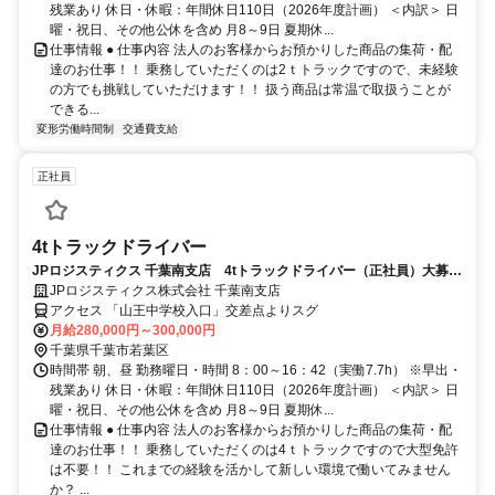
残業あり 休日・休暇：年間休日110日（2026年度計画） ＜内訳＞ 日
曜・祝日、その他公休を含め 月8～9日 夏期休...
仕事情報 ● 仕事内容 法人のお客様からお預かりした商品の集荷・配
達のお仕事！！ 乗務していただくのは2ｔトラックですので、未経験
の方でも挑戦していただけます！！ 扱う商品は常温で取扱うことが
できる...
変形労働時間制
交通費支給
正社員
4tトラックドライバー
JPロジスティクス 千葉南支店 4tトラックドライバー（正社員）大募
集！
JPロジスティクス株式会社 千葉南支店
アクセス 「山王中学校入口」交差点よりスグ
月給280,000円～300,000円
千葉県千葉市若葉区
時間帯 朝、昼 勤務曜日・時間 8：00～16：42（実働7.7h） ※早出・
残業あり 休日・休暇：年間休日110日（2026年度計画） ＜内訳＞ 日
曜・祝日、その他公休を含め 月8～9日 夏期休...
仕事情報 ● 仕事内容 法人のお客様からお預かりした商品の集荷・配
達のお仕事！！ 乗務していただくのは4ｔトラックですので大型免許
は不要！！ これまでの経験を活かして新しい環境で働いてみません
か？ ...