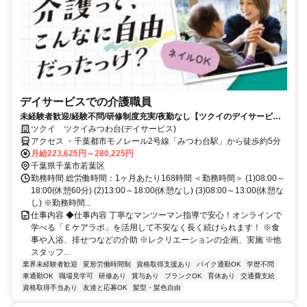
デイサービスでの介護職員
未経験者歓迎/経験不問/研修制度充実/夜勤なし【ツクイのデイサービス/
介護職員求人】
ツクイ ツクイみつわ台(デイサービス)
アクセス ・千葉都市モノレール2号線「みつわ台駅」から徒歩約5分
月給223,625円～280,225円
千葉県千葉市若葉区
勤務時間 総労働時間：1ヶ月あたり168時間 ＜勤務時間＞ (1)08:00～
18:00(休憩60分) (2)13:00～18:00(休憩なし) (3)08:00～13:00(休憩な
し) ※勤務時間...
仕事内容 ◆仕事内容 丁寧なマンツーマン指導で安心！オンラインで
学べる「Ｅケアラボ」を活用して不安なく長く続けられます！ ※食
事や入浴、排せつなどの介助 ※レクリエーションの企画、実施 ※他
スタッフ...
業界未経験者歓迎
変形労働時間制
資格取得支援あり
バイク通勤OK
学歴不問
車通勤OK
職場見学可
研修あり
賞与あり
ブランクOK
育休あり
交通費支給
資格取得手当あり
友達と応募OK
髪型・髪色自由