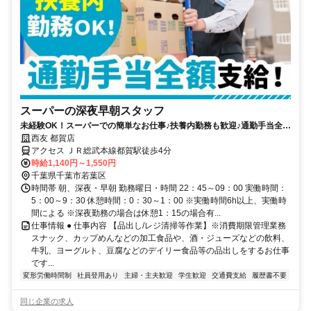
スーパーの深夜早朝スタッフ
未経験OK！スーパーでの簡単なお仕事♪扶養内勤務も歓迎♪通勤手当全額
支給／社員買物割引有
西友 都賀店
アクセス ＪＲ総武本線都賀駅徒歩4分
時給1,140円～1,550円
千葉県千葉市若葉区
時間帯 朝、深夜・早朝 勤務曜日・時間 22：45～09：00 実働時間：
5：00～9：30 休憩時間：0：30～1：00 ※実働時間6h以上、実働時
間による ※深夜勤務の場合は休憩1：15の場合有...
仕事情報 ● 仕事内容 【品出し/レジ清掃等作業】※消費期限管理業務
スナック、カップめんなどの加工食品や、酒・ジューズなどの飲料、
牛乳、ヨーグルト、豆腐などのデイリー食品等の品出しをするお仕事
です...
変形労働時間制
社員登用あり
主婦・主夫歓迎
学生歓迎
交通費支給
履歴書不要
同じ企業の求人