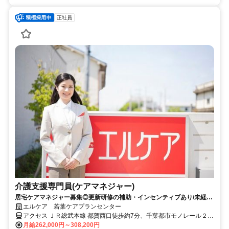
正社員
介護支援専門員(ケアマネジャー)
居宅ケアマネジャー募集◎更新研修の補助・インセンティブあり/未経験
でもわかば研修で安心のフォロー体制
エルケア 若葉ケアプランセンター
アクセス ＪＲ総武本線 都賀西口徒歩約7分、千葉都市モノレール２号
線 都賀西口徒歩約7分、千葉都市モノレール２号線 みつわ台出入口1
月給262,000円～308,200円