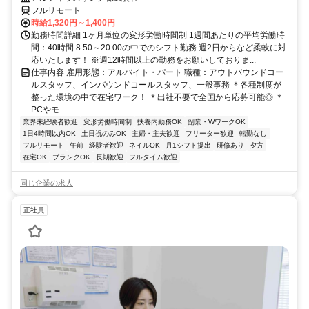
フルリモート
時給1,320円～1,400円
勤務時間詳細 1ヶ月単位の変形労働時間制 1週間あたりの平均労働時
間：40時間 8:50～20:00の中でのシフト勤務 週2日からなど柔軟に対
応いたします！ ※週12時間以上の勤務をお願いしておりま...
仕事内容 雇用形態：アルバイト・パート 職種：アウトバウンドコー
ルスタッフ、インバウンドコールスタッフ、一般事務 ＊各種制度が
整った環境の中で在宅ワーク！ ＊出社不要で全国から応募可能◎ ＊
PCやモ...
業界未経験者歓迎
変形労働時間制
扶養内勤務OK
副業・WワークOK
1日4時間以内OK
土日祝のみOK
主婦・主夫歓迎
フリーター歓迎
転勤なし
フルリモート
午前
経験者歓迎
ネイルOK
月1シフト提出
研修あり
夕方
在宅OK
ブランクOK
長期歓迎
フルタイム歓迎
同じ企業の求人
正社員