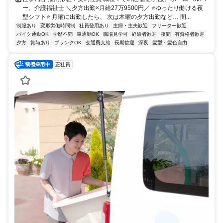
ー、介護福祉士 ＼夕方出勤×月給27万9500円／ ⭐ゆったり働ける夜
型シフト⭐ 月曜に出勤したら、 次は木曜の夕方出勤など… 間...
制服あり
変形労働時間制
社員登用あり
主婦・主夫歓迎
フリーター歓迎
バイク通勤OK
学歴不問
車通勤OK
職場見学可
経験者歓迎
夜間
有資格者歓迎
夕方
賞与あり
ブランクOK
交通費支給
長期歓迎
深夜
髪型・髪色自由
正社員