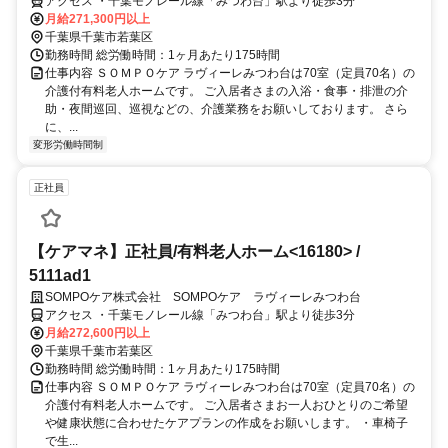
アクセス ・千葉モノレール線「みつわ台」駅より徒歩3分
月給271,300円以上
千葉県千葉市若葉区
勤務時間 総労働時間：1ヶ月あたり175時間
仕事内容 ＳＯＭＰＯケア ラヴィーレみつわ台は70室（定員70名）の
介護付有料老人ホームです。 ご入居者さまの入浴・食事・排泄の介
助・夜間巡回、巡視などの、介護業務をお願いしております。 さら
に、...
変形労働時間制
正社員
【ケアマネ】正社員/有料老人ホーム<16180> /
5111ad1
SOMPOケア株式会社 SOMPOケア ラヴィーレみつわ台
アクセス ・千葉モノレール線「みつわ台」駅より徒歩3分
月給272,600円以上
千葉県千葉市若葉区
勤務時間 総労働時間：1ヶ月あたり175時間
仕事内容 ＳＯＭＰＯケア ラヴィーレみつわ台は70室（定員70名）の
介護付有料老人ホームです。 ご入居者さまお一人おひとりのご希望
や健康状態に合わせたケアプランの作成をお願いします。 ・車椅子
で生...