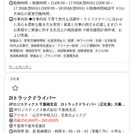
勤務時間 ＜勤務時間＞ (1)08:00～17:00(休憩60分) (2)08:30～
17:30(休憩60分) (3)09:00～18:00(休憩60分) ※勤務時間相談可 ※1か
月単位の変形労働時間...
仕事内容 ◆仕事内容 子育て世代も活躍中！ライフステージに合わせ
た安心＆柔軟な働き方を実現！家庭と仕事の両立を応援します◎ ※
お客様やご家族に対する生活上の相談援助 ※個別援助計画作成、お
よび実施、...
制服あり
変形労働時間制
社員登用あり
副業・WワークOK
主婦・主夫歓迎
60代も応募可
資格取得支援あり
フリーター歓迎
バイク通勤OK
学歴不問
車通勤OK
職場見学可
転勤なし
未経験者歓迎
経験者歓迎
ネイルOK
有資格者歓迎
研修あり
ブランクOK
交通費支給
同じ企業の求人
正社員
2tトラックドライバー
JPロジスティクス 千葉南支店 2tトラックドライバー（正社員）大募
集！
JPロジスティクス株式会社 千葉南支店
アクセス 「山王中学校入口」交差点よりスグ
月給250,000円～280,000円
千葉県千葉市若葉区
時間帯 朝、昼 勤務曜日・時間 8：00～16：42（実働7.7h） ※早出・