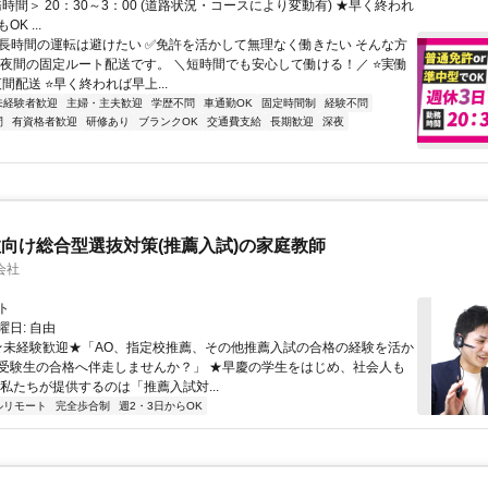
務時間＞ 20：30～3：00 (道路状況・コースにより変動有) ★早く終われ
K ...
✅長時間の運転は避けたい ✅免許を活かして無理なく働きたい そんな方
 夜間の固定ルート配送です。 ＼短時間でも安心して働ける！／ ⭐実働
夜間配送 ⭐早く終われば早上...
未経験者歓迎
主婦・主夫歓迎
学歴不問
車通勤OK
固定時間制
経験不問
間
有資格者歓迎
研修あり
ブランクOK
交通費支給
長期歓迎
深夜
向け総合型選抜対策(推薦入試)の家庭教師
会社
ト
日: 自由
 ★未経験歓迎★「AO、指定校推薦、その他推薦入試の合格の経験を活か
受験生の合格へ伴走しませんか？」 ★早慶の学生をはじめ、社会人も
 私たちが提供するのは「推薦入試対...
ルリモート
完全歩合制
週2・3日からOK