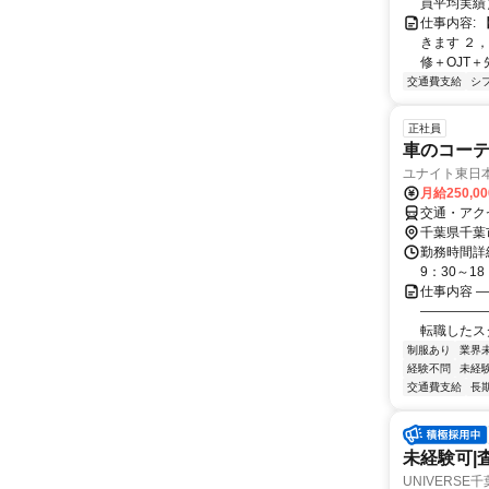
員平均実績） 
仕事内容:
きます ２
修＋OJT＋
交通費支給
シ
正社員
車のコー
ユナイト東日本
月給250,0
交通・アク
千葉県千葉
勤務時間詳細
9：30～1
仕事内容 
―――――
転職したスタ
制服あり
業界
経験不問
未経
交通費支給
長
未経験可|
UNIVERS