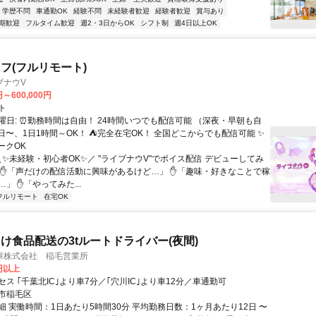
学歴不問
車通勤OK
経験不問
未経験者歓迎
経験者歓迎
賞与あり
期歓迎
フルタイム歓迎
週2・3日からOK
シフト制
週4日以上OK
フ(フルリモート)
ブナウV
円～600,000円
ト
曜日: ⏰勤務時間は自由！ 24時間いつでも配信可能 （深夜・早朝も自
日〜、1日1時間～OK！ ⛺完全在宅OK！ 全国どこからでも配信可能 ✨
ークOK
＼✨未経験・初心者OK✨／ "ライブナウV"でボイス配信 デビューしてみ
 ✋「声だけの配信活動に興味があるけど…」 ✋「趣味・好きなことで稼
」 ✋「やってみた...
フルリモート
在宅OK
け食品配送の3tルートドライバー(夜間)
庫株式会社 稲毛営業所
0円以上
ス ｢千葉北IC｣より車7分／｢穴川IC｣より車12分／車通勤可
市稲毛区
細 実働時間：1日あたり5時間30分 平均勤務日数：1ヶ月あたり12日 〜