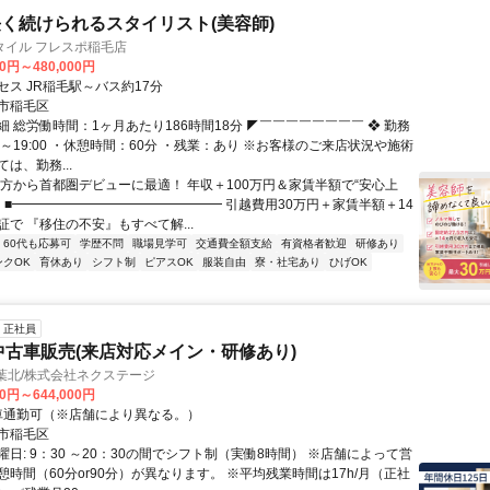
く続けられるスタイリスト(美容師)
タイル フレスポ稲毛店
00円～480,000円
セス JR稲毛駅～バス約17分
市稲毛区
 総労働時間：1ヶ月あたり186時間18分 ◤￣￣￣￣￣￣￣￣ ❖ 勤務
30～19:00 ・休憩時間：60分 ・残業：あり ※お客様のご来店状況や施術
は、勤務...
地方から首都圏デビューに最適！ 年収＋100万円＆家賃半額で“安心上
！ ■━━━━━━━━━━━━━━━━ 引越費用30万円＋家賃半額＋14
で 『移住の不安』もすべて解...
60代も応募可
学歴不問
職場見学可
交通費全額支給
有資格者歓迎
研修あり
ンクOK
育休あり
シフト制
ピアスOK
服装自由
寮・社宅あり
ひげOK
正社員
中古車販売(来店対応メイン・研修あり)
E千葉北/株式会社ネクステージ
00円～644,000円
クセス: 車通勤可（※店舗により異なる。）
市稲毛区
日: 9：30 ～20：30の間でシフト制（実働8時間） ※店舗によって営
時間（60分or90分）が異なります。 ※平均残業時間は17h/月（正社