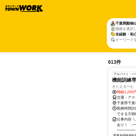
千葉県
動物
職種を選択
未経験・初心
キーワード
613件
アルバイト・パ
機能訓練
きたえるーむ
時給1,200
交通・アク
千葉県千葉
勤務時間詳細
できる方積
仕事内容 
あり！ ╭━
━━━━━╯
業界未経験者歓