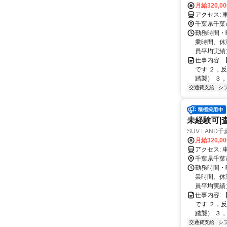
月給320,0
ア
千葉県千葉
勤務時間・曜
業時間、休憩
員平均実績） 
仕事内容:
です ２，
踏襲） ３，
交通費支給
シ
未経験可|
SUV LAN
月給320,0
ア
千葉県千葉
勤務時間・曜
業時間、休憩
員平均実績） 
仕事内容:
です ２，
踏襲） ３，
交通費支給
シ