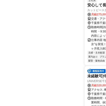
正社員
安心して長
カットビース
月給275,0
交通・アク
千葉県千葉
勤務時間詳細
時間 ・9:
内容によって
仕事内容 
京”を実現
ヶ月収入保証
主婦・主夫歓迎
賞与あり
ブラ
髪型・髪色自由
未経験可|
UNIVERS
月給320,0
ア
千葉県千葉
勤務時間・曜
業時間、休憩