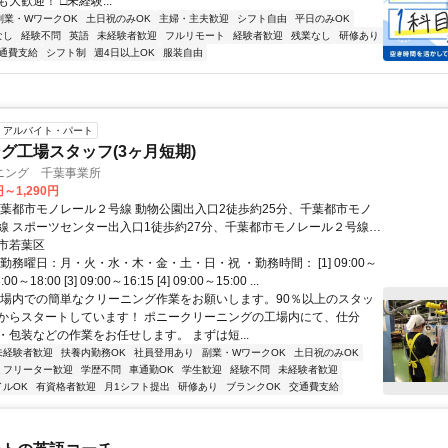
大歓迎！ □未経験...
副業・WワークOK
土日祝のみOK
主婦・主夫歓迎
シフト自由
平日のみOK
なし
経験不問
英語
未経験者歓迎
フルリモート
経験者歓迎
残業なし
研修あり
通費支給
シフト制
週4日以上OK
服装自由
アルバイト・パート
グ工場スタッフ(3ヶ月短期)
ニング 千葉事業所
円～1,290円
千葉都市モノレール２号線 動物公園出入口2徒歩約25分、千葉都市モノ
線 スポーツセンター出入口1徒歩約27分、千葉都市モノレール２号線
入口1徒歩約27分 総武・京成線〈稲毛駅〉より京成バス『山王町』行
市若葉区
学校入口」より徒歩10分
勤務曜日：月・火・水・木・金・土・日・祝 ・勤務時間： [1] 09:00～
3:00～18:00 [3] 09:00～16:15 [4] 09:00～15:00 ...
工場内での簡単なクリーニング作業をお願いします。90％以上のスタッ
からスタートしています！ ポニークリーニングの工場内にて、仕分
・包装などの作業をお任せします。 まずは短...
未経験者歓迎
扶養内勤務OK
社員登用あり
副業・WワークOK
土日祝のみOK
フリーター歓迎
学歴不問
車通勤OK
学生歓迎
経験不問
未経験者歓迎
イルOK
有資格者歓迎
月1シフト提出
研修あり
ブランクOK
交通費支給