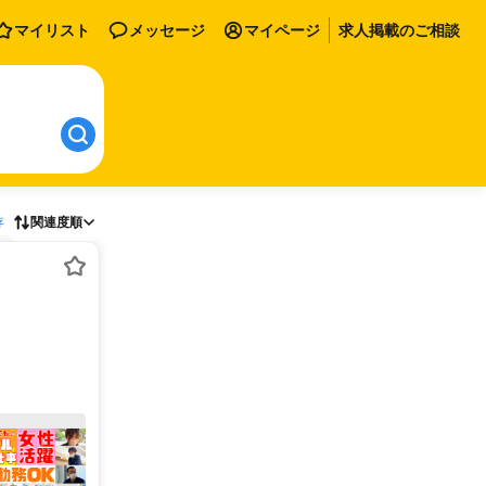
マイリスト
メッセージ
マイページ
求人掲載のご相談
存
関連度順