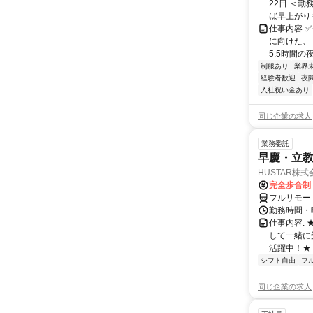
22日 ＜勤
ば早上がりもO
仕事内容 
に向けた、
5.5時間の
制服あり
業界
経験者歓迎
夜
入社祝い金あり
同じ企業の求人
業務委託
早慶・立教
HUSTAR株式
完全歩合制
フルリモー
勤務時間・曜
仕事内容:
して一緒に
活躍中！★
シフト自由
フ
同じ企業の求人