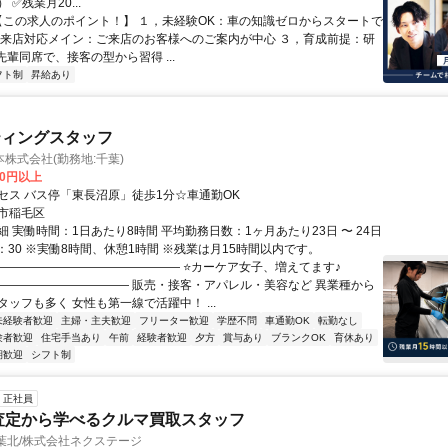
✅残業月20...
 【この求人のポイント！】 １，未経験OK：車の知識ゼロからスタートで
，来店対応メイン：ご来店のお客様へのご案内が中心 ３，育成前提：研
先輩同席で、接客の型から習得 ...
フト制
昇給あり
ティングスタッフ
株式会社(勤務地:千葉)
00円以上
セス バス停「東長沼原」徒歩1分☆車通勤OK
市稲毛区
 実働時間：1日あたり8時間 平均勤務日数：1ヶ月あたり23日 〜 24日
8：30 ※実働8時間、休憩1時間 ※残業は月15時間以内です。
―――――――――――――――― ⭐カーケア女子、増えてます♪
――――――――――― 販売・接客・アパレル・美容など 異業種から
ッフも多く 女性も第一線で活躍中！ ...
未経験者歓迎
主婦・主夫歓迎
フリーター歓迎
学歴不問
車通勤OK
転勤なし
験者歓迎
住宅手当あり
午前
経験者歓迎
夕方
賞与あり
ブランクOK
育休あり
期歓迎
シフト制
正社員
査定から学べるクルマ買取スタッフ
E千葉北/株式会社ネクステージ