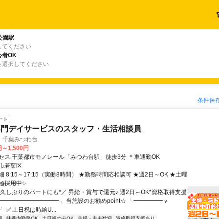
公園駅
してください
者OK
を選択してください
条件保
ート
専門デイサービスのスタッフ・生活相談員
 千葉みつわ台
円～1,500円
セス 千葉都市モノレール「みつわ台駅」徒歩3分 ＊車通勤OK
市若葉区
 8:15～17:15（実働8時間） ★勤務時間応相談可 ★週2日～OK ★土曜
極採用中✨
＼久しぶりのパートにも*／ 昇給・賞与で還元♪ 週2日～OK*資格取得支援
━━━━━━━━━━╮ 当施設のお勧めpoint☆ ╰━━━━━ｖ
 ✅ 土日祝は時給U...
迎
扶養内勤務OK
土日祝のみOK
主婦・主夫歓迎
資格取得支援あり