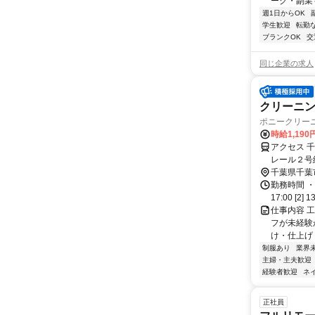
ーク・副業も
週1日からOK
学生歓迎
転勤
ブランクOK
交
同じ企業の求人
クリーニン
ポニークリー
時給1,190
アクセス 
レール２号
みつわ台出
千葉県千葉
→「草野小
勤務時間 ・
17:00 [2] 1
仕事内容 
フが未経験
け・仕上げ
制服あり
業界
主婦・主夫歓迎
経験者歓迎
ネ
正社員