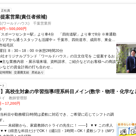
正社員
提案営業(責任者候補)
(ワールドハウス) 千葉営業所
99円～500,000円
市、長生村、匝瑳市
市稲毛区
日: 8：30～18：00 ※休憩2時間20分
 自社オリジナルブランド「ワールドハウス」の注文住宅を ご提案するお
 ■主な業務内容 ・展示場来場、資料請求、ご紹介などのお客様への商談
ンなどの資金計画の打ち合わせ...
定時間制
交通費支給
昇給あり
ート
】高校生対象の学習指導/理系科目メイン(数学・物理・化学など
ライ 教師管理部
円～17,200円
ト
担当科目や勤務曜日/時間は柔軟に対応でき、ご希望に応じてシフトの調
す。
【―― 未経験から、家庭教師のトライの先生に！ ――】 ▼▼ この求人
！ ▼▼ □得意な科目だけでOK！ □週1日・1時間～OK！柔軟シフト □Wワ