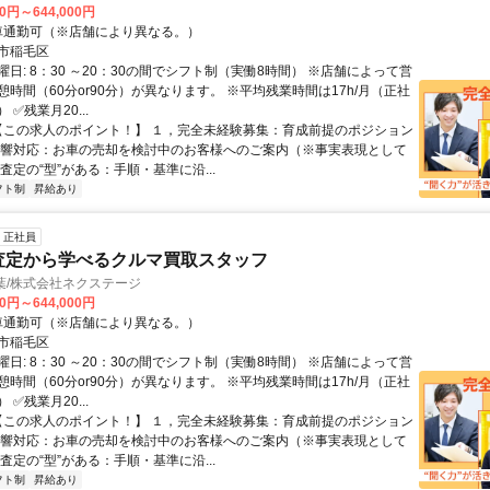
00円～644,000円
クセス: 車通勤可（※店舗により異なる。）
市稲毛区
日: 8：30 ～20：30の間でシフト制（実働8時間） ※店舗によって営
時間（60分or90分）が異なります。 ※平均残業時間は17h/月（正社
✅残業月20...
 【この求人のポイント！】 １，完全未経験募集：育成前提のポジション
反響対応：お車の売却を検討中のお客様へのご案内（※事実表現として
査定の“型”がある：手順・基準に沿...
フト制
昇給あり
正社員
査定から学べるクルマ買取スタッフ
D千葉/株式会社ネクステージ
00円～644,000円
クセス: 車通勤可（※店舗により異なる。）
市稲毛区
日: 8：30 ～20：30の間でシフト制（実働8時間） ※店舗によって営
時間（60分or90分）が異なります。 ※平均残業時間は17h/月（正社
✅残業月20...
 【この求人のポイント！】 １，完全未経験募集：育成前提のポジション
反響対応：お車の売却を検討中のお客様へのご案内（※事実表現として
査定の“型”がある：手順・基準に沿...
フト制
昇給あり