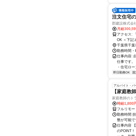
注文住宅の
郡建設株式会社
月給300,5
アクセス: 「スポーツセンター駅」より車4分 「四街道駅」より車で8分 ※車通勤
OK ＜下記エリアから通うスタッフも活躍中＞ 千葉市、四街道市、成田市、東金
市、 富里
千葉県千葉
勤務時間・曜
仕事内容:
仕事です。
・住宅ロー
即日勤務OK
固
アルバイト・パ
【家庭教師
家庭教師のト
時給1,800
フルリモー
勤務時間 
整が可能で
仕事内容 
のPOINT