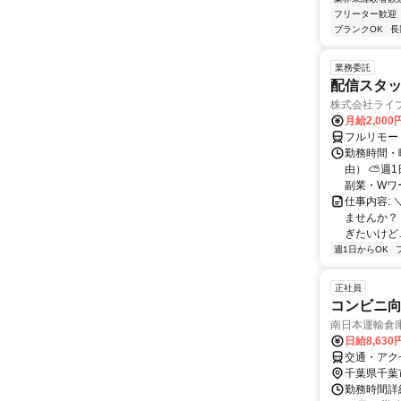
フリーター歓迎
ブランクOK
長
業務委託
配信スタッ
株式会社ライ
月給2,000
フルリモー
勤務時間・
由） ⛅週1
副業・Wワ
仕事内容: 
ませんか？
ぎたいけど…
週1日からOK
正社員
コンビニ向
南日本運輸倉
日給8,63
交通・アクセ
千葉県千葉
勤務時間詳