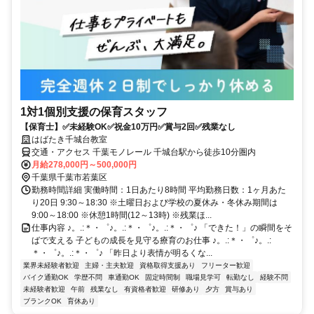
1対1個別支援の保育スタッフ
【保育士】✅未経験OK✅祝金10万円✅賞与2回✅残業なし
はばたき千城台教室
交通・アクセス 千葉モノレール 千城台駅から徒歩10分圏内
月給278,000円～500,000円
千葉県千葉市若葉区
勤務時間詳細 実働時間：1日あたり8時間 平均勤務日数：1ヶ月あた
り20日 9:30～18:30 ※土曜日および学校の夏休み・冬休み期間は
9:00～18:00 ※休憩1時間(12～13時) ※残業ほ...
仕事内容 ♪。.:＊・゜♪。.:＊・゜♪。.:＊・゜♪ 「できた！」の瞬間をそ
ばで支える 子どもの成長を見守る療育のお仕事 ♪。.:＊・゜♪。.:
＊・゜♪。.:＊・゜♪ 「昨日より表情が明るくな...
業界未経験者歓迎
主婦・主夫歓迎
資格取得支援あり
フリーター歓迎
バイク通勤OK
学歴不問
車通勤OK
固定時間制
職場見学可
転勤なし
経験不問
未経験者歓迎
午前
残業なし
有資格者歓迎
研修あり
夕方
賞与あり
ブランクOK
育休あり