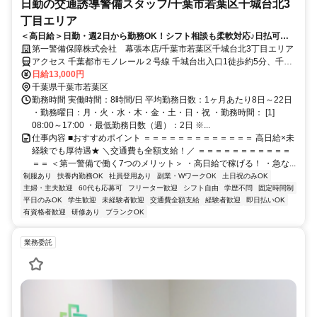
日勤の交通誘導警備スタッフ/千葉市若葉区千城台北3
丁目エリア
＜高日給＞日勤・週2日から勤務OK！シフト相談も柔軟対応♪日払可◎
未経験歓迎★
第一警備保障株式会社 幕張本店/千葉市若葉区千城台北3丁目エリア
アクセス 千葉都市モノレール２号線 千城台出入口1徒歩約5分、千葉
都市モノレール２号線 千城台北出入口1徒歩約12分、千葉都市モノレ
日給13,000円
ール２号線 小倉台出入口1徒歩約25分 直行直帰OK＊交通費全額支給
千葉県千葉市若葉区
＊
勤務時間 実働時間：8時間/日 平均勤務日数：1ヶ月あたり8日～22日
・勤務曜日：月・火・水・木・金・土・日・祝 ・勤務時間： [1]
08:00～17:00 ・最低勤務日数（週）：2日 ※...
仕事内容 ■おすすめポイント ＝＝＝＝＝＝＝＝＝＝＝＝＝ 高日給×未
経験でも厚待遇★ ＼交通費も全額支給！／ ＝＝＝＝＝＝＝＝＝＝＝
＝＝ ＜第一警備で働く7つのメリット＞ ・高日給で稼げる！ ・急な...
制服あり
扶養内勤務OK
社員登用あり
副業・WワークOK
土日祝のみOK
主婦・主夫歓迎
60代も応募可
フリーター歓迎
シフト自由
学歴不問
固定時間制
平日のみOK
学生歓迎
未経験者歓迎
交通費全額支給
経験者歓迎
即日払いOK
有資格者歓迎
研修あり
ブランクOK
業務委託