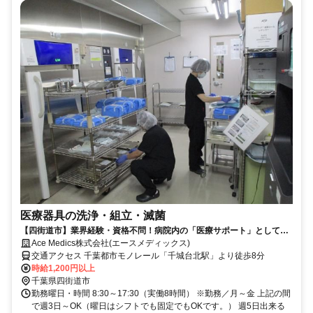
医療器具の洗浄・組立・滅菌
【四街道市】業界経験・資格不問！病院内の「医療サポート」として新
規スタッフ募集します♪
Ace Medics株式会社(エースメディックス)
交通アクセス 千葉都市モノレール「千城台北駅」より徒歩8分
時給1,200円以上
千葉県四街道市
勤務曜日・時間 8:30～17:30（実働8時間） ※勤務／月～金 上記の間
で週3日～OK（曜日はシフトでも固定でもOKです。） 週5日出来る