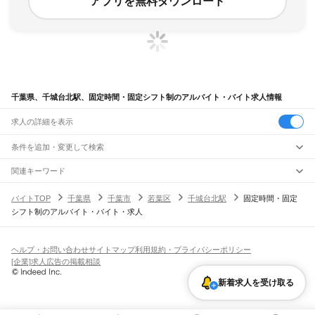
アプリを無料ダウンロード
千葉県、千城台北駅、固定時間・固定シフト制のアルバイト・バイト求人情報
求人の詳細を表示
条件を追加・変更して検索
市区町村を追加・変更
関連キーワード
完全在宅ワーク 全国
シール貼り 在宅
現在地周辺
ガチャガチャ
犬カフェ
千葉県
駅を追加・変更
バイトTOP
千葉県
千葉市
若葉区
千城台北駅
固定時間・固定
千葉県
すべて
シフト制のアルバイト・バイト・求人
千葉市
すべて
職種を追加・変更
JR武蔵野線
中央区
花見川区
稲毛区
若葉区
緑区
美浜区
南流山駅
新松戸駅
新八柱駅
東松戸駅
市川大野駅
船橋法典駅
西船橋駅
飲食・フードサービス
銚子市
市川市
船橋市
館山市
木更津市
松戸市
野田市
茂原市
成田市
佐倉市
東金市
特徴を追加・変更
飲食・フードサービス
すべて
ヘルプ・お問い合わせ
サイトマップ
利用規約・プライバシーポリシー
JR中央・総武線
旭市
習志野市
柏市
勝浦市
市原市
流山市
八千代市
我孫子市
鴨川市
鎌ケ谷市
ホールスタッフ
キッチンスタッフ
皿洗い・洗い場
精肉・鮮魚加工
給食調理
人気
[企業]求人広告の掲載相談
市川駅
本八幡駅
下総中山駅
西船橋駅
船橋駅
東船橋駅
津田沼駅
幕張本郷駅
幕張駅
君津市
富津市
浦安市
四街道市
袖ケ浦市
八街市
印西市
白井市
富里市
南房総市
雇用形態を追加・変更
パン屋（ベーカリー）
フードカウンター販売員
バー（BAR）・バーテンダー
日払いOK
高校生歓迎
学生歓迎
深夜の仕事
髪型・髪色自由
ひげOK
ネイルOK
新検見川駅
稲毛駅
西千葉駅
千葉駅
匝瑳市
香取市
山武市
いすみ市
大網白里市
印旛郡
香取郡
山武郡
長生郡
夷隅郡
新着求人を受け取る
飲食店補助（開店・閉店準備）
飲食店（店長・マネージャー）
ピアスOK
アルバイト・パート
履歴書不要
オープニングスタッフ
留学生・外国人活躍中
安房郡
都道府県を変更
営業・販売
JR総武本線
勤務期間
正社員
市川駅
船橋駅
津田沼駅
稲毛駅
千葉駅
東千葉駅
都賀駅
四街道駅
物井駅
佐倉駅
営業・販売
すべて
短期
契約社員
単発・1日OK
長期
期間限定（春夏冬休み等）