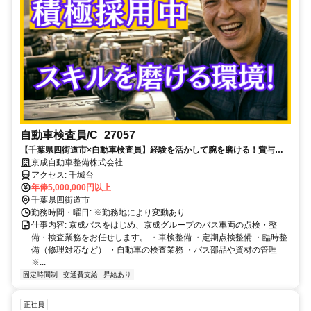
自動車検査員/C_27057
【千葉県四街道市×自動車検査員】経験を活かして腕を磨ける！賞与年2
回、福利厚生充実の京成グループ
京成自動車整備株式会社
アクセス: 千城台
年俸5,000,000円以上
千葉県四街道市
勤務時間・曜日: ※勤務地により変動あり
仕事内容: 京成バスをはじめ、京成グループのバス車両の点検・整
備・検査業務をお任せします。 ・車検整備 ・定期点検整備 ・臨時整
備（修理対応など） ・自動車の検査業務 ・バス部品や資材の管理
※...
固定時間制
交通費支給
昇給あり
正社員