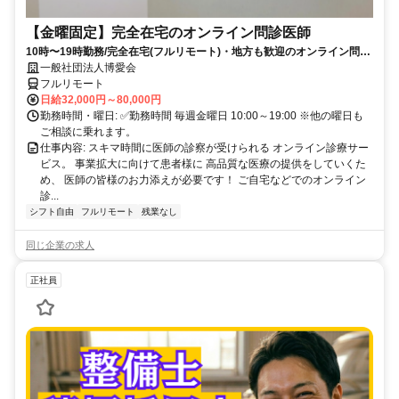
【金曜固定】完全在宅のオンライン問診医師
10時〜19時勤務/完全在宅(フルリモート)・地方も歓迎のオンライン問診
業務
一般社団法人博愛会
フルリモート
日給32,000円～80,000円
勤務時間・曜日: ✅勤務時間 毎週金曜日 10:00～19:00 ※他の曜日も
ご相談に乗れます。
仕事内容: スキマ時間に医師の診察が受けられる オンライン診療サー
ビス。 事業拡大に向けて患者様に 高品質な医療の提供をしていくた
め、 医師の皆様のお力添えが必要です！ ご自宅などでのオンライン
診...
シフト自由
フルリモート
残業なし
同じ企業の求人
正社員