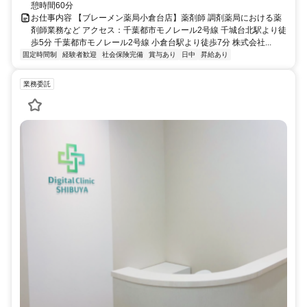
憩時間60分
お仕事内容 【ブレーメン薬局小倉台店】薬剤師 調剤薬局における薬
剤師業務など アクセス：千葉都市モノレール2号線 千城台北駅より徒
歩5分 千葉都市モノレール2号線 小倉台駅より徒歩7分 株式会社...
固定時間制
経験者歓迎
社会保険完備
賞与あり
日中
昇給あり
業務委託