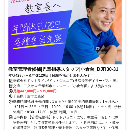
教室管理者候補|児童指導スタッフ|小倉台_DJR30-31
年収428万～＆年休120日！経験を活かしませんか？
株式会社ドットライン/ドットジュニア(放課後等デイサービス・児童
発達支援) 小倉台教室
交通・アクセス 千葉都市モノレール「小倉台駅」より徒歩１分
月給447,000円～535,000円
千葉県千葉市若葉区
勤務時間詳細 実働時間：1日あたり8時間 平均勤務日数：1ヶ月あた
り21日 〜 22日 ・平日：10:00～19:00（休憩1時間） ・土・祝、学校
休業日：8:30～17:30（休憩1時間） ※月...
仕事内容 【管理職候補】ドットジュニアにて、教室長（もしくは教
室長候補）として各業務をお任せします。 ＜具体的には…＞ ・教室
の運営業務（利用者数管理・売上管理・スタッフ管理など） ・保護