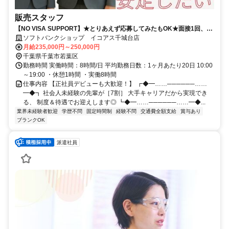
販売スタッフ
【NO VISA SUPPORT】★とりあえず応募してみたもOK★面接1回、最
短1週間で内定可！正社員デビューにオススメ★
ソフトバンクショップ イコアス千城台店
月給235,000円～250,000円
千葉県千葉市若葉区
勤務時間 実働時間：8時間/日 平均勤務日数：1ヶ月あたり20日 10:00
～19:00 ・休憩1時間 ・実働8時間
仕事内容 【正社員デビューも大歓迎！】 ┏◆━……──────……
━◆┓ 社会人未経験の先輩が［7割］ 大手キャリアだから実現でき
る、 制度＆待遇でお迎えします◎ ┗◆━……──────……━◆...
業界未経験者歓迎
学歴不問
固定時間制
経験不問
交通費全額支給
賞与あり
ブランクOK
派遣社員