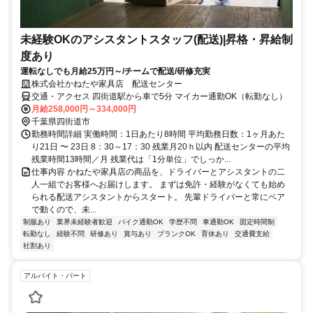
未経験OKのアシスタントスタッフ(配送)|昇格・昇給制
度あり
運転なしでも月給25万円～/チームで配送/研修充実
株式会社かねたや家具店 配送センター
交通・アクセス 四街道駅から車で5分 マイカー通勤OK（転勤なし）
月給258,000円～334,000円
千葉県四街道市
勤務時間詳細 実働時間：1日あたり8時間 平均勤務日数：1ヶ月あた
り21日 〜 23日 8：30～17：30 残業月20ｈ以内 配送センターの平均
残業時間13時間／月 残業代は「1分単位」でしっか...
仕事内容 かねたや家具店の商品を、ドライバーとアシスタントの二
人一組でお客様へお届けします。 まずは免許・経験がなくても始め
られる配送アシスタントからスタート。 先輩ドライバーと常にペア
で動くので、未...
制服あり
業界未経験者歓迎
バイク通勤OK
学歴不問
車通勤OK
固定時間制
転勤なし
経験不問
研修あり
賞与あり
ブランクOK
育休あり
交通費支給
社割あり
アルバイト・パート