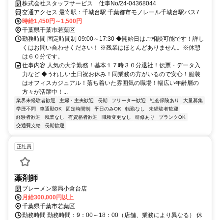
データ入力など
株式会社スタッフサービス 仕事No/24-04368044
交通アクセス 最寄駅：千城台駅 千葉都市モノレール千城台駅バス7分
車通勤可能
時給1,450円～1,500円
千葉県千葉市若葉区
勤務時間 固定時間制 09:00～17:30 ◆開始日はご相談可能です！詳し
くはお問い合わせください！ ※残業はほとんどありません。※休憩
は６０分です。
仕事内容 人気の大学勤務！基本１７時３０分退社！伝票・データ入
力など ◆うれしい土日祝お休み！同業務の方がいるので安心！服装
はオフィスカジュアル！落ち着いた雰囲気の職場！幅広い年齢層の
方々が活躍中！...
業界未経験者歓迎
主婦・主夫歓迎
長期
フリーター歓迎
社会保険あり
大量募集
学歴不問
車通勤OK
固定時間制
平日のみOK
転勤なし
未経験者歓迎
経験者歓迎
残業なし
有資格者歓迎
職種変更なし
研修あり
ブランクOK
交通費支給
長期歓迎
正社員
薬剤師
ブレーメン薬局小倉台店
月給300,000円以上
千葉県千葉市若葉区
勤務時間 勤務時間：9：00～18：00（店舗、業務により異なる） 休