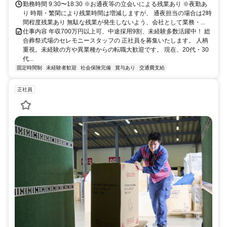
勤務時間 9:30〜18:30 ※お通夜等の立会いによる残業あり ※夜勤あ
り 時期・繁閑により残業時間は増減しますが、 通夜担当の場合は2時
間程度残業あり 無駄な残業が発生しないよう、会社として業務・...
仕事内容 年収700万円以上可、中途採用9割、未経験多数活躍中！ 総
合葬祭式場のセレモニースタッフの 正社員を募集いたします。 人柄
重視。未経験の方や異業種からの転職大歓迎です。 現在、20代・30
代...
固定時間制
未経験者歓迎
社会保険完備
賞与あり
交通費支給
正社員