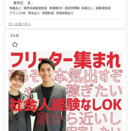
者対応、見...
制服あり
業界未経験者歓迎
車通勤OK
固定時間制
転勤なし
経験者歓迎
ブランクOK
育休あり
長期歓迎
長期休暇あり
同じ企業の求人
正社員