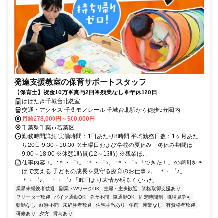
発達支援教室の保育サポートスタッフ
【保育士】祝金10万🌟賞与2回🌟残業なし🌟年休120日
はばたき千城台北教室
交通・アクセス 千葉モノレール 千城台北駅から徒歩5分圏内
月給278,000円～500,000円
千葉県千葉市若葉区
勤務時間詳細 実働時間：1日あたり8時間 平均勤務日数：1ヶ月あた
り20日 9:30～18:30 ※土曜日および学校の夏休み・冬休み期間は
9:00～18:00 ※休憩1時間(12～13時) ※残業ほ...
仕事内容 ♪。.:＊・゜♪。.:＊・゜♪。.:＊・゜♪ 「できた！」の瞬間をそ
ばで支える 子どもの成長を見守る療育のお仕事 ♪。.:＊・゜♪。.:
＊・゜♪。.:＊・゜♪ 「昨日より表情が明るくなった...
業界未経験者歓迎
副業・WワークOK
主婦・主夫歓迎
資格取得支援あり
フリーター歓迎
バイク通勤OK
学歴不問
車通勤OK
固定時間制
職場見学可
転勤なし
経験不問
未経験者歓迎
住宅手当あり
午前
残業なし
有資格者歓迎
研修あり
夕方
賞与あり