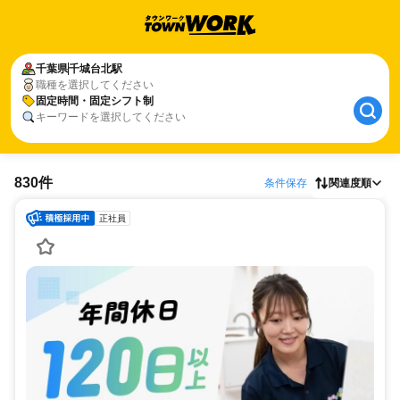
千葉県
千城台北駅
職種を選択してください
固定時間・固定シフト制
キーワードを選択してください
830件
条件保存
関連度順
正社員