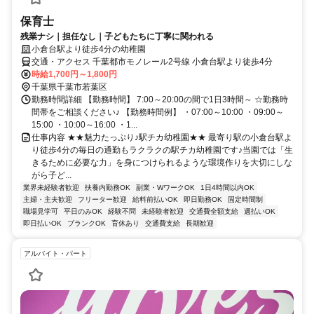
保育士
残業ナシ｜担任なし｜子どもたちに丁寧に関われる
小倉台駅より徒歩4分の幼稚園
交通・アクセス 千葉都市モノレール2号線 小倉台駅より徒歩4分
時給1,700円～1,800円
千葉県千葉市若葉区
勤務時間詳細 【勤務時間】 7:00～20:00の間で1日3時間～ ☆勤務時
間帯をご相談ください♪ 【勤務時間例】 ・07:00～10:00 ・09:00～
15:00 ・10:00～16:00 ・1...
仕事内容 ★★魅力たっぷり♪駅チカ幼稚園★★ 最寄り駅の小倉台駅よ
り徒歩4分の毎日の通勤もラクラクの駅チカ幼稚園です♪当園では「生
きるために必要な力」を身につけられるような環境作りを大切にしな
がら子ど...
業界未経験者歓迎
扶養内勤務OK
副業・WワークOK
1日4時間以内OK
主婦・主夫歓迎
フリーター歓迎
給料前払いOK
即日勤務OK
固定時間制
職場見学可
平日のみOK
経験不問
未経験者歓迎
交通費全額支給
週払いOK
即日払いOK
ブランクOK
育休あり
交通費支給
長期歓迎
アルバイト・パート