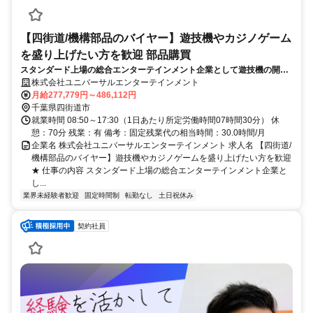
【四街道/機構部品のバイヤー】遊技機やカジノゲーム
を盛り上げたい方を歓迎 部品購買
スタンダード上場の総合エンターテインメント企業として遊技機の開発
から販売、IR事業や美術館経営など多数の事業を展開している当社に
株式会社ユニバーサルエンターテインメント
て、機構部品(成形/板金)のバイヤー業務をお任せいたします。
月給277,779円～486,112円
千葉県四街道市
就業時間 08:50～17:30（1日あたり所定労働時間07時間30分） 休
憩：70分 残業：有 備考：固定残業代の相当時間：30.0時間/月
企業名 株式会社ユニバーサルエンターテインメント 求人名 【四街道/
機構部品のバイヤー】遊技機やカジノゲームを盛り上げたい方を歓迎
★ 仕事の内容 スタンダード上場の総合エンターテインメント企業と
し...
業界未経験者歓迎
固定時間制
転勤なし
土日祝休み
契約社員