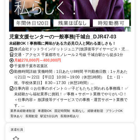
児童支援センターの一般事務|千城台_DJR47-03
未経験OK！事務職に興味がある方必見◎人と関わる楽しさも！
株式会社ドットライン/ドットジュニア(放課後等デイサービス・児童
発達支援) 千城台教室
交通・アクセス 千葉都市モノレール２号線 千城台駅から徒歩1分
月給270,000円～400,000円
千葉県千葉市若葉区
勤務時間詳細 実働時間：1日あたり8時間 平均勤務日数：1ヶ月あた
り21日 〜 22日 【平日】 10:00～19:00（休憩1時間） 【土・日・
祝、学校休業日】 8:30～17:30（休憩1時間）...
仕事内容 ☆お仕事のポイント☆ ✅子どもたちと関われる事務職！ ✅
未経験から福祉業界に挑戦！ ✅事務＋サポート業務でやりがい◎！
＜仕事内容＞ 放課後等デイサービスでの事務・運営サポート業務で
す。...
業界未経験者歓迎
車通勤OK
固定時間制
転勤なし
経験者歓迎
ブランクOK
育休あり
長期歓迎
駅近5分以内
長期休暇あり
派遣社員