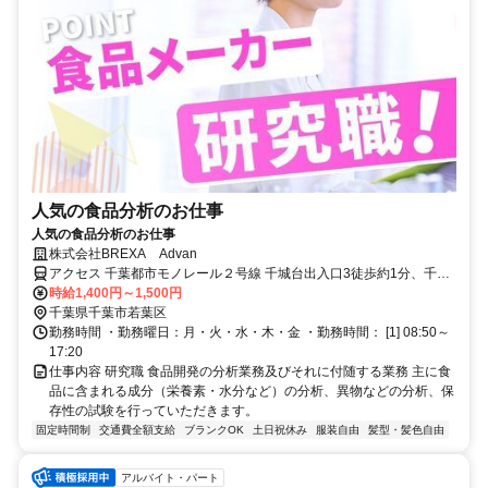
人気の食品分析のお仕事
人気の食品分析のお仕事
株式会社BREXA Advan
アクセス 千葉都市モノレール２号線 千城台出入口3徒歩約1分、千葉
都市モノレール２号線 千城台北出入口2徒歩約11分、千葉都市モノレ
時給1,400円～1,500円
ール２号線 小倉台出入口2徒歩約24分 千城台駅よりバス10分
千葉県千葉市若葉区
勤務時間 ・勤務曜日：月・火・水・木・金 ・勤務時間： [1] 08:50～
17:20
仕事内容 研究職 食品開発の分析業務及びそれに付随する業務 主に食
品に含まれる成分（栄養素・水分など）の分析、異物などの分析、保
存性の試験を行っていただきます。
固定時間制
交通費全額支給
ブランクOK
土日祝休み
服装自由
髪型・髪色自由
アルバイト・パート