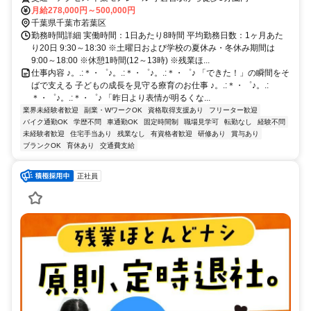
月給278,000円～500,000円
千葉県千葉市若葉区
勤務時間詳細 実働時間：1日あたり8時間 平均勤務日数：1ヶ月あた
り20日 9:30～18:30 ※土曜日および学校の夏休み・冬休み期間は
9:00～18:00 ※休憩1時間(12～13時) ※残業ほ...
仕事内容 ♪。.:＊・゜♪。.:＊・゜♪。.:＊・゜♪ 「できた！」の瞬間をそ
ばで支える 子どもの成長を見守る療育のお仕事 ♪。.:＊・゜♪。.:
＊・゜♪。.:＊・゜♪ 「昨日より表情が明るくな...
業界未経験者歓迎
副業・WワークOK
資格取得支援あり
フリーター歓迎
バイク通勤OK
学歴不問
車通勤OK
固定時間制
職場見学可
転勤なし
経験不問
未経験者歓迎
住宅手当あり
残業なし
有資格者歓迎
研修あり
賞与あり
ブランクOK
育休あり
交通費支給
正社員