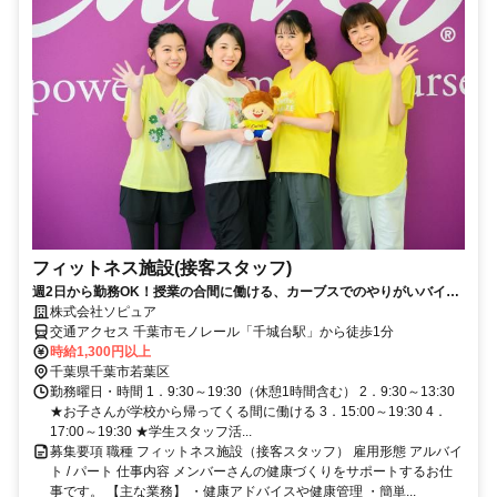
フィットネス施設(接客スタッフ)
週2日から勤務OK！授業の合間に働ける、カーブスでのやりがいバイ
ト！学業との両立もバッチリ♪
株式会社ソピュア
交通アクセス 千葉市モノレール「千城台駅」から徒歩1分
時給1,300円以上
千葉県千葉市若葉区
勤務曜日・時間 1．9:30～19:30（休憩1時間含む） 2．9:30～13:30
★お子さんが学校から帰ってくる間に働ける 3．15:00～19:30 4．
17:00～19:30 ★学生スタッフ活...
募集要項 職種 フィットネス施設（接客スタッフ） 雇用形態 アルバイ
ト / パート 仕事内容 メンバーさんの健康づくりをサポートするお仕
事です。 【主な業務】 ・健康アドバイスや健康管理 ・簡単...