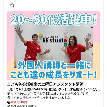
こども英会話教室の土曜日アシスタント講師
【週１のみ！土曜9:55-18:55曜日固定シフト】＼未経験40代～50代女性
中心に活躍する職場です／
ベネッセのこども英語教室 BE studio イコアス千城台プラザ
アクセス 千城台1分 千城台北 小倉台 桜木 都賀
時給1,540円
千葉県千葉市若葉区