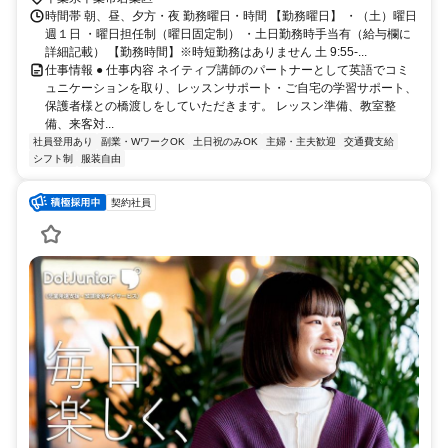
時間帯 朝、昼、夕方・夜 勤務曜日・時間 【勤務曜日】 ・（土）曜日
週１日 ・曜日担任制（曜日固定制） ・土日勤務時手当有（給与欄に
詳細記載） 【勤務時間】※時短勤務はありません 土 9:55-...
仕事情報 ● 仕事内容 ネイティブ講師のパートナーとして英語でコミ
ュニケーションを取り、レッスンサポート・ご自宅の学習サポート、
保護者様との橋渡しをしていただきます。 レッスン準備、教室整
備、来客対...
社員登用あり
副業・WワークOK
土日祝のみOK
主婦・主夫歓迎
交通費支給
シフト制
服装自由
契約社員