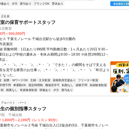
研修あり
夕方
賞与あり
ブランクOK
育休あり
正社員
教室の保育サポートスタッフ
台北教室
00円～500,000円
セス 千葉モノレール 千城台北駅から徒歩5分圏内
市若葉区
 実働時間：1日あたり8時間 平均勤務日数：1ヶ月あたり20日 9:30～
※土曜日および学校の夏休み・冬休み期間は9:00～18:00 ※休憩1時間(12～
ほ...
。.:＊・゜♪。.:＊・゜♪。.:＊・゜♪ 「できた！」の瞬間をそばで支える
を見守る療育のお仕事 ♪。.:＊・゜♪。.:＊・゜♪。.:＊・゜♪ 「昨日より
なった...
迎
副業・WワークOK
主婦・主夫歓迎
資格取得支援あり
フリーター歓迎
学歴不問
車通勤OK
固定時間制
職場見学可
転勤なし
経験不問
未経験者歓迎
午前
残業なし
有資格者歓迎
研修あり
夕方
賞与あり
アルバイト・パート
校生の個別指導スタッフ
学院 千城台校
1,800円～2,199円（レッスン 90分）
千葉都市モノレール２号線 千城台出入口2徒歩約3分、千葉都市モノレー