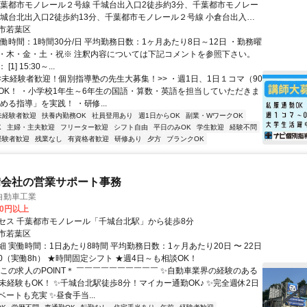
千葉都市モノレール２号線 千城台出入口2徒歩約3分、千葉都市モノレー
千城台北出入口2徒歩約13分、千葉都市モノレール２号線 小倉台出入口2
分 千城台駅より徒歩3分
市若葉区
働時間：1時間30分/日 平均勤務日数：1ヶ月あたり8日～12日 ・勤務曜
・木・金・土・祝※ 注釈内容については下記コメントを参照下さい。
1] 15:30～...
<<未経験者歓迎！個別指導塾の先生大募集！>> ・週1日、1日１コマ（90
OK！ ・小学校1年生～6年生の国語・算数・英語を担当していただきま
める指導」を実践！ ・研修...
未経験者歓迎
扶養内勤務OK
社員登用あり
週1日からOK
副業・WワークOK
K
主婦・主夫歓迎
フリーター歓迎
シフト自由
平日のみOK
学生歓迎
経験不問
経験者歓迎
残業なし
有資格者歓迎
研修あり
夕方
ブランクOK
備会社の営業サポート事務
自動車工業
00円以上
セス 千葉都市モノレール「千城台北駅」から徒歩8分
市若葉区
 実働時間：1日あたり8時間 平均勤務日数：1ヶ月あたり20日 〜 22日
8:00（実働8h） ★時間固定シフト ★週4日～も相談OK！
＊この求人のPOINT＊ ￣￣￣￣￣￣￣￣￣￣ ✨自動車業界の経験のある
未経験もOK！ ✨千城台北駅徒歩8分！マイカー通勤OK♪ ✨完全週休2日
ートも充実 ✨昼食手当...