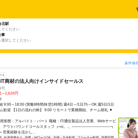
台北駅
してください
仕事
を選択してください
条件保
ート
IT商材の法人向けインサイドセールス
会社
円～2,620円
ト
9:00～18:00 (実働8時間/休憩1時間) 週4日～/1日7h～OK 週5日/1日
ム歓迎 【1日の流れの例】 9:00 リモートで業務開始、チーム朝礼 ▼
雇用形態：アルバイト・パート 職種：IT/通信製品法人営業、Webサービ
アウトバウンドコールスタッフ ┏○o。.。──────────────┓
営業経験を活かし...
迎
社員登用あり
副業・WワークOK
主婦・主夫歓迎
フリーター歓迎
学歴不問