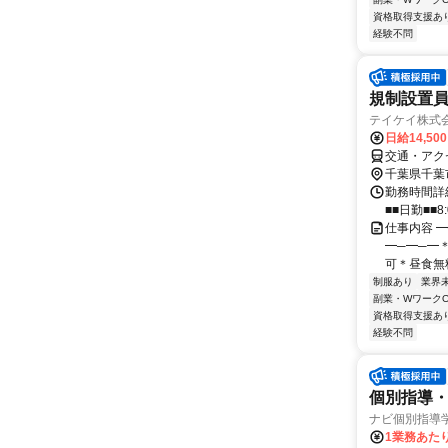
資格取得支援あ
経験不問
規制設置員
テイケイ株式会
日給14,50
交通・アク
千葉県千葉
勤務時間詳細
■■日勤■■8:
仕事内容 ━
━─━─━＊
可＊昼食無料
制服あり
業界
副業・WワークO
資格取得支援あ
経験不問
個別指導・
ナビ個別指導
1業務あたり 