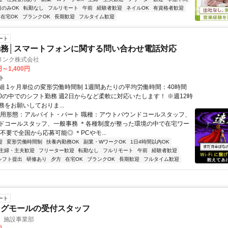
日のみOK
転勤なし
フルリモート
午前
経験者歓迎
ネイルOK
有資格者歓迎
在宅OK
ブランクOK
長期歓迎
フルタイム歓迎
ート
務│スマートフォンに関する問い合わせ電話対応
リンク株式会社
円～1,400円
ト
細 1ヶ月単位の変形労働時間制 1週間あたりの平均労働時間：40時間
0:00の中でのシフト勤務 週2日からなど柔軟に対応いたします！ ※週12時
をお願いしておりま...
雇用形態：アルバイト・パート 職種：アウトバウンドコールスタッフ、
ドコールスタッフ、一般事務 ＊各種制度が整った環境の中で在宅ワー
不要で全国から応募可能◎ ＊PCやモ...
迎
変形労働時間制
扶養内勤務OK
副業・WワークOK
1日4時間以内OK
主婦・主夫歓迎
フリーター歓迎
転勤なし
フルリモート
午前
経験者歓迎
シフト提出
研修あり
夕方
在宅OK
ブランクOK
長期歓迎
フルタイム歓迎
ート
ングモールの受付スタッフ
 施設事業部