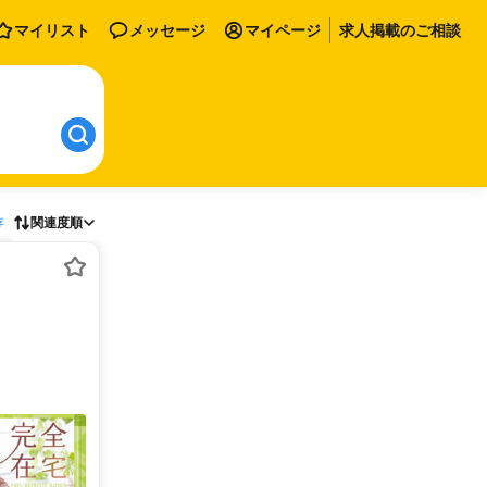
マイリスト
メッセージ
マイページ
求人掲載のご相談
存
関連度順