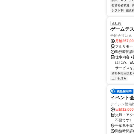
副業・WワークO
有資格者歓迎
シフト制
昼食
正社員
ゲームテ
合同会社Link
月給267,0
フルリモー
勤務時間詳細
仕事内容 
はじめ、E
サービスを展
資格取得支援あ
土日祝休み
イベント会
テイシン警備
日給12,00
交通・アク
不要です♪
千葉県千葉
勤務時間詳細