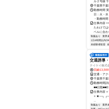
ル２号線 
徒歩約27
千葉県千葉
勤務時間 実
日：火・水
・勤務時間： [
仕事内容 
たわけでは
ベルに合わ
制服あり
業界
1日4時間以内O
未経験者歓迎
交通誘導
テイケイ株式会
日給13,50
交通・アク
千葉県千葉
勤務時間詳細
■■日勤■■8:
仕事内容 ⭐
⭐ ★―┐ ┌
...
制服あり
業界
副業・WワークO