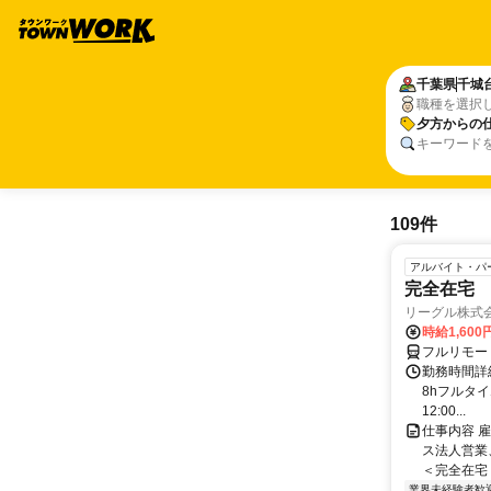
千葉県
千城
職種を選択
夕方からの
キーワード
109件
アルバイト・パ
完全在宅 
リーグル株式
時給1,600
フルリモー
勤務時間詳細 
8hフルタイ
12:00...
仕事内容 
ス法人営業、
＜完全在宅＞
業界未経験者歓