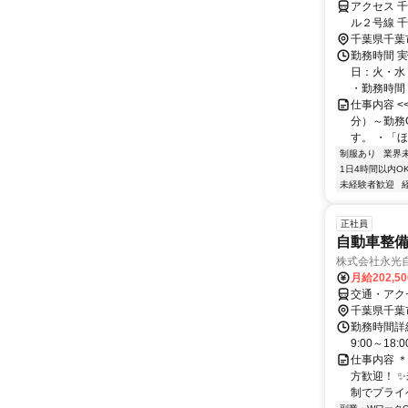
アクセス 
ル２号線 
徒歩約27
千葉県千葉
勤務時間 実
日：火・水
・勤務時間： [
仕事内容 
分）～勤務
す。 ・「ほ
制服あり
業界
1日4時間以内O
未経験者歓迎
正社員
自動車整
株式会社永光
月給202,5
交通・アク
千葉県千葉
勤務時間詳細
9:00～1
仕事内容 
方歓迎！ ✨
制でプライベ