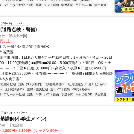
り
フリーター歓迎
短期
早朝
シフト自由
学歴不問
平日のみOK
学生歓迎
アルバイト・パート
(道路点検・警備)
社 船橋支社[8]
0円以上
セス 千城台駅周辺/直行直帰OK
市若葉区
 実働時間：1日あたり8時間 平均勤務日数：1ヶ月あたり4日 〜 20日
00～17:00(実働8h) ■■夜勤■■20:00～5:00(実働8h) ＊週1日～OK ＊土...
─━─━＊日勤▶日給1万3000円 ⭐高収入 ＊夜勤▶日給1万4500円
月収▶36万2500円～可/夜勤 ━─━─━ ＊丁寧研修3日間あり ⭐未経験
&夕食手当3...
未経験者歓迎
短期（3ヵ月以内）
扶養内勤務OK
社員登用あり
週1日からOK
K
土日祝のみOK
主婦・主夫歓迎
週1シフト提出
60代も応募可
り
フリーター歓迎
短期
早朝
シフト自由
学歴不問
平日のみOK
学生歓迎
アルバイト・パート
塾講師(小学生メイン)
学院 千城台校
1,800円～2,199円（レッスン 90分）