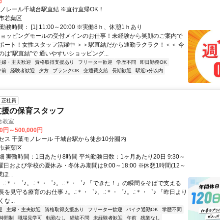
円
モノレール千城台駅直結 ※直行直帰OK！
市若葉区
務時間： [1] 11:00～20:00 ※実働8ｈ、休憩1ｈあり
ショッピングモールの受付メインのお仕事！未経験から笑顔のご案内で
ポート！女性スタッフ活躍中 ＞＞駅直結だから通勤ラクラク！＜＜ 今
は”駅直結”で 通いやすいショッピング...
主婦・主夫歓迎
資格取得支援あり
フリーター歓迎
学歴不問
即日勤務OK
午前
経験者歓迎
夕方
ブランクOK
交通費支給
長期歓迎
駅近5分以内
正社員
支援の保育スタッフ
台教室
00円～500,000円
セス 千葉モノレール 千城台駅から徒歩10分圏内
市若葉区
 実働時間：1日あたり8時間 平均勤務日数：1ヶ月あたり20日 9:30～
※土曜日および学校の夏休み・冬休み期間は9:00～18:00 ※休憩1時間(12～
ほ...
。.:＊・゜♪。.:＊・゜♪。.:＊・゜♪ 「できた！」の瞬間をそばで支える
を見守る療育のお仕事 ♪。.:＊・゜♪。.:＊・゜♪。.:＊・゜♪ 「昨日より
な...
迎
主婦・主夫歓迎
資格取得支援あり
フリーター歓迎
バイク通勤OK
学歴不問
時間制
職場見学可
転勤なし
経験不問
未経験者歓迎
午前
残業なし