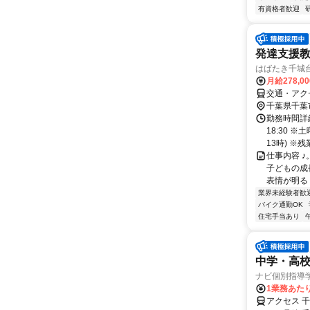
有資格者歓迎
発達支援
はばたき千城
月給278,0
交通・アク
千葉県千葉
勤務時間詳細
18:30 
13時) ※残業
仕事内容 ♪
子どもの成長
表情が明るく
業界未経験者歓
バイク通勤OK
住宅手当あり
中学・高
ナビ個別指導
1業務あたり 
アクセス 