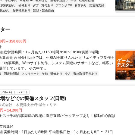
K
学歴不問
車通勤OK
転勤なし
住宅手当あり
午前
経験者歓迎
食費補助あり
研修あり
夕方
賞与あり
ブランクOK
育休あり
交通費支給
補助あり
食事補助あり
髪型・髪色自由
スター
00円～350,000円
ト
 総労働時間：1ヶ月あたり160時間 9:30〜18:30(実働8時間)
●募集背景 合同会社Linkでは、生成AIを取り入れたクリエイティブ制作を
C・物販事業、Webサイト制作、システム関連のサポートなど、幅広い
開しています。 その中で...
り
固定時間制
フルリモート
午前
研修あり
夕方
資格取得手当あり
アルバイト・パート
場などでの警備スタッフ(日勤)
株式会社 木更津支社/千城台エリア
0円～14,200円
セス ⭐千城台駅周辺の現場に直行直帰/ピックアップあり！移動の心配は
市若葉区
 実働時間：1日あたり8時間 平均勤務日数：1ヶ月あたり8日 〜 21日