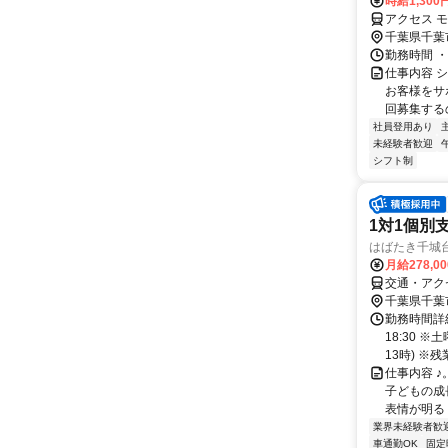
時給1,300
アクセス 
千葉県千葉
勤務時間 ・勤
仕事内容 
お客様をサ
回募集するの
社員登用あり
未経験者歓迎
シフト制
1対1個別
はばたき千城
月給278,0
交通・アク
千葉県千葉
勤務時間詳細
18:30 
13時) ※残業
仕事内容 ♪
子どもの成長
表情が明るく
業界未経験者歓
車通勤OK
固定