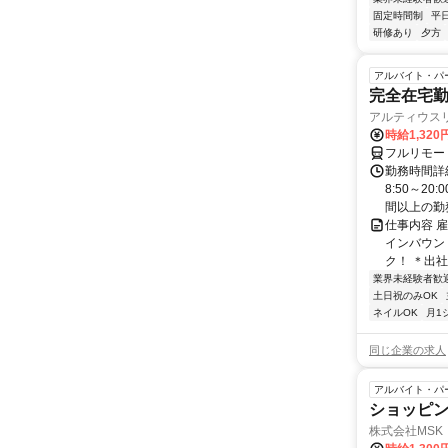
固定時間制
平
研修あり
夕方
アルバイト・パ
完全在宅勤
アルティウス
時給1,320
フルリモー
勤務時間詳
8:50～2
間以上の勤務
仕事内容 
インバウン
ク！ ＊出社
業界未経験者歓
土日祝のみOK
ネイルOK
月1
同じ企業の求人
アルバイト・パ
ショッピ
株式会社MSK