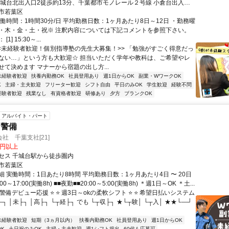
千城台北出入口2徒歩約13分、千葉都市モノレール２号線 小倉台出入口2
分 千城台駅より徒歩3分
市若葉区
働時間：1時間30分/日 平均勤務日数：1ヶ月あたり8日～12日 ・勤務曜
・木・金・土・祝※ 注釈内容については下記コメントを参照下さい。
1] 15:30～...
<<未経験者歓迎！個別指導塾の先生大募集！>> 「勉強がすごく得意だっ
ない…」という方も大歓迎☆ 担当いただく学年や教科は、ご希望やレ
せて決めます マナーから宿題の出し方...
未経験者歓迎
扶養内勤務OK
社員登用あり
週1日からOK
副業・WワークOK
K
主婦・主夫歓迎
フリーター歓迎
シフト自由
平日のみOK
学生歓迎
経験不問
経験者歓迎
残業なし
有資格者歓迎
研修あり
夕方
ブランクOK
アルバイト・パート
・警備
社 千葉支社[21]
0円以上
セス 千城台駅から徒歩圏内
市若葉区
 実働時間：1日あたり8時間 平均勤務日数：1ヶ月あたり4日 〜 20日
00～17:00(実働8h) ■■夜勤■■20:00～5:00(実働8h) ＊週1日～OK ＊土...
 警備デビュー応援 ⭐ ⭐ 週3日～okの柔軟シフト ⭐ ⭐ 希望日払いシステム
―┐ │未├┐ │高├┐ └┬経├┐ でも └┬収├┐ ★└┬験│ └┬入│ ★★└―┘
未経験者歓迎
短期（3ヵ月以内）
扶養内勤務OK
社員登用あり
週1日からOK
K
土日祝のみOK
主婦・主夫歓迎
週1シフト提出
60代も応募可