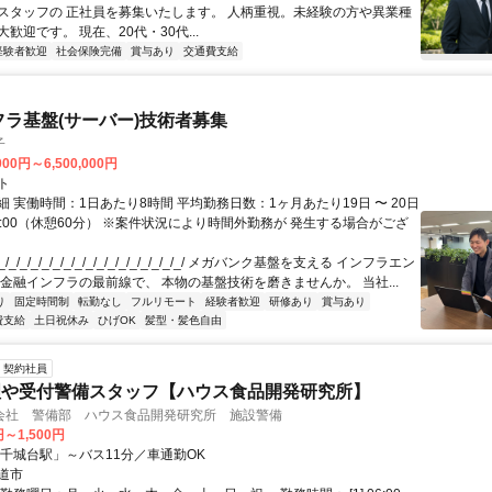
スタッフの 正社員を募集いたします。 人柄重視。未経験の方や異業種
歓迎です。 現在、20代・30代...
経験者歓迎
社会保険完備
賞与あり
交通費支給
フラ基盤(サーバー)技術者募集
子
000円～6,500,000円
ト
 実働時間：1日あたり8時間 平均勤務日数：1ヶ月あたり19日 〜 20日
18:00（休憩60分） ※案件状況により時間外勤務が 発生する場合がござ
/_/_/_/_/_/_/_/_/_/_/_/_/_/_/_/_/ メガバンク基盤を支える インフラエン
 金融インフラの最前線で、 本物の基盤技術を磨きませんか。 当社...
り
固定時間制
転勤なし
フルリモート
経験者歓迎
研修あり
賞与あり
費支給
土日祝休み
ひげOK
髪型・髪色自由
契約社員
理や受付警備スタッフ【ハウス食品開発研究所】
会社 警備部 ハウス食品開発研究所 施設警備
円～1,500円
「千城台駅」～バス11分／車通勤OK
道市