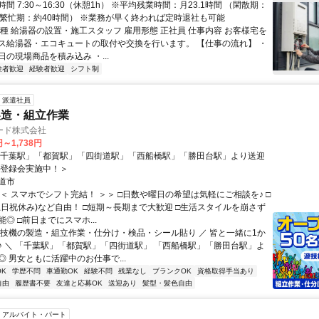
間 7:30～16:30（休憩1h） ※平均残業時間：月23.1時間 （閑散期：
／繁忙期：約40時間） ※業務が早く終われば定時退社も可能
職種 給湯器の設置・施工スタッフ 雇用形態 正社員 仕事内容 お客様宅を
ス給湯器・エコキュートの取付や交換を行います。 【仕事の流れ】 ・
の現場商品を積み込み ・...
験者歓迎
経験者歓迎
シフト制
派遣社員
製造・組立作業
ード株式会社
円～1,738円
「千葉駅」「都賀駅」「四街道駅」「西船橋駅」「勝田台駅」より送迎
B登録会実施中！＞
道市
＜＜ スマホでシフト完結！ ＞＞ □日数や曜日の希望は気軽にご相談を♪ □
土日祝休み)など自由！ □短期～長期まで大歓迎 □生活スタイルを崩さず
◎ □前日までにスマホ...
遊技機の製造・組立作業・仕分け・検品・シール貼り ／ 皆と一緒に1か
♪ ＼ 「千葉駅」「都賀駅」「四街道駅」 「西船橋駅」「勝田台駅」よ
 男女ともに活躍中のお仕事で...
K
学歴不問
車通勤OK
経験不問
残業なし
ブランクOK
資格取得手当あり
自由
履歴書不要
友達と応募OK
送迎あり
髪型・髪色自由
アルバイト・パート