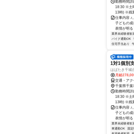
勤務時間詳細
18:30 
13時) ※残業
仕事内容 ♪
子どもの成長
表情が明るく
業界未経験者歓
バイク通勤OK
住宅手当あり
1対1個別
はばたき千城
月給278,0
交通・アク
千葉県千葉
勤務時間詳細
18:30 
13時) ※残業
仕事内容 ♪
子どもの成長
表情が明るく
業界未経験者歓
車通勤OK
固定
有資格者歓迎