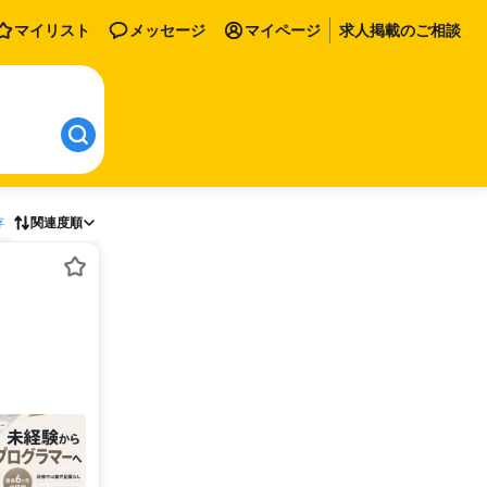
マイリスト
メッセージ
マイページ
求人掲載のご相談
存
関連度順