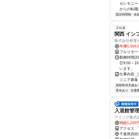
セレモニー
からの転職大
固定時間制
未
正社員
関西 イン
株式会社林電
年俸5,500,
フルリモー
勤務時間詳細
⏰9:00～
います。
仕事内容 _/_
ジニア募集
資格取得支援あ
育休あり
交通
入退館管
アイング株式
時給1,200
アクセス 
千葉県四街