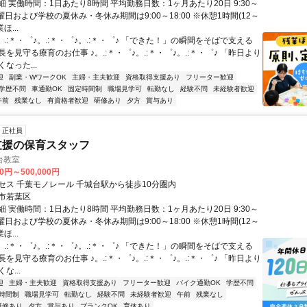
 実働時間：1日あたり8時間 平均勤務日数：1ヶ月あたり20日 9:30～
※土曜日および学校の夏休み・冬休み期間は9:00～18:00 ※休憩1時間(12～
ほ...
。.:＊・゜♪。.:＊・゜♪。.:＊・゜♪ 「できた！」の瞬間をそばで支える
を見守る療育のお仕事 ♪。.:＊・゜♪。.:＊・゜♪。.:＊・゜♪ 「昨日より
なった...
迎
副業・WワークOK
主婦・主夫歓迎
資格取得支援あり
フリーター歓迎
学歴不問
車通勤OK
固定時間制
職場見学可
転勤なし
経験不問
未経験者歓迎
午前
残業なし
有資格者歓迎
研修あり
夕方
賞与あり
正社員
支援の保育スタッフ
台教室
00円～500,000円
セス 千葉モノレール 千城台駅から徒歩10分圏内
市若葉区
 実働時間：1日あたり8時間 平均勤務日数：1ヶ月あたり20日 9:30～
※土曜日および学校の夏休み・冬休み期間は9:00～18:00 ※休憩1時間(12～
ほ...
。.:＊・゜♪。.:＊・゜♪。.:＊・゜♪ 「できた！」の瞬間をそばで支える
を見守る療育のお仕事 ♪。.:＊・゜♪。.:＊・゜♪。.:＊・゜♪ 「昨日より
な...
迎
主婦・主夫歓迎
資格取得支援あり
フリーター歓迎
バイク通勤OK
学歴不問
時間制
職場見学可
転勤なし
経験不問
未経験者歓迎
午前
残業なし
研修あり
夕方
賞与あり
ブランクOK
育休あり