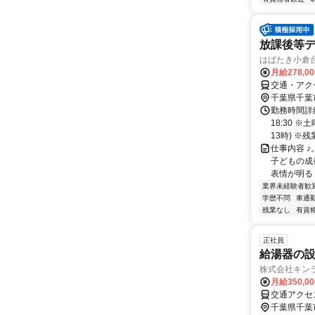
放課後等
はばたき小倉
月給278,0
交通・アク
千葉県千葉
勤務時間詳細
18:30 
13時) ※残業
仕事内容 ♪
子どもの成長
表情が明るく
業界未経験者歓
学歴不問
車通勤
残業なし
有資
正社員
給湯器の
株式会社キン
月給350,0
交通アクセ
千葉県千葉