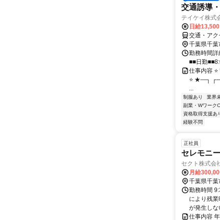
交通誘導
テイケイ株式会
日給13,50
交通・アク
千葉県千葉
勤務時間詳細
■■日勤■■8:
仕事内容 ⭐
⭐ ★―┐ ┌
...
制服あり
業界
副業・WワークO
資格取得支援あ
経験不問
正社員
セレモニ
セクト株式会
月給300,0
千葉県千葉
勤務時間 9
により残業
が発生しな
仕事内容 