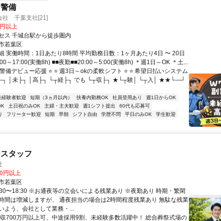
・警備
社 千葉支社[21]
0円以上
セス 千城台駅から徒歩圏内
市若葉区
 実働時間：1日あたり8時間 平均勤務日数：1ヶ月あたり4日 〜 20日
00～17:00(実働8h) ■■夜勤■■20:00～5:00(実働8h) ＊週1日～OK ＊土...
 警備デビュー応援 ⭐ ⭐ 週3日～okの柔軟シフト ⭐ ⭐ 希望日払いシステム
―┐ │未├┐ │高├┐ └┬経├┐ でも └┬収├┐ ★└┬験│ └┬入│ ★★└―┘
未経験者歓迎
短期（3ヵ月以内）
扶養内勤務OK
社員登用あり
週1日からOK
K
土日祝のみOK
主婦・主夫歓迎
週1シフト提出
60代も応募可
り
フリーター歓迎
短期
早朝
シフト自由
学歴不問
平日のみOK
学生歓迎
ースタッフ
社
00円以上
市若葉区
:30〜18:30 ※お通夜等の立会いによる残業あり ※夜勤あり 時期・繁閑
時間は増減しますが、 通夜担当の場合は2時間程度残業あり 無駄な残業
いよう、会社として業務・...
年収700万円以上可、中途採用9割、未経験多数活躍中！ 総合葬祭式場の