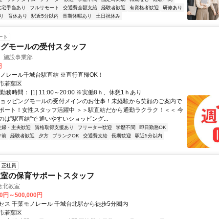
住宅手当あり
フルリモート
交通費全額支給
経験者歓迎
有資格者歓迎
研修あり
り
育休あり
駅近5分以内
長期休暇あり
土日祝休み
ート
ングモールの受付スタッフ
 施設事業部
円
モノレール千城台駅直結 ※直行直帰OK！
市若葉区
務時間： [1] 11:00～20:00 ※実働8ｈ、休憩1ｈあり
ショッピングモールの受付メインのお仕事！未経験から笑顔のご案内で
ポート！女性スタッフ活躍中 ＞＞駅直結だから通勤ラクラク！＜＜ 今
は”駅直結”で 通いやすいショッピング...
主婦・主夫歓迎
資格取得支援あり
フリーター歓迎
学歴不問
即日勤務OK
午前
経験者歓迎
夕方
ブランクOK
交通費支給
長期歓迎
駅近5分以内
正社員
教室の保育サポートスタッフ
台北教室
00円～500,000円
セス 千葉モノレール 千城台北駅から徒歩5分圏内
市若葉区