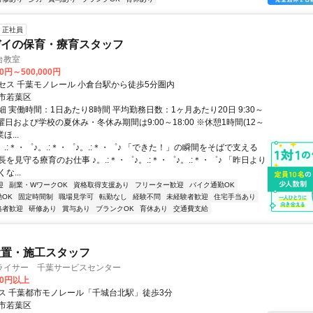
正社員
デイの保育・療育スタッフ
台教室
00円～500,000円
セス 千葉モノレール 小倉台駅から徒歩5分圏内
市若葉区
 実働時間：1日あたり8時間 平均勤務日数：1ヶ月あたり20日 9:30～
※土曜日および学校の夏休み・冬休み期間は9:00～18:00 ※休憩1時間(12～
ほ...
。.:＊・゜♪。.:＊・゜♪。.:＊・゜♪ 「できた！」の瞬間をそばで支える
を見守る療育のお仕事 ♪。.:＊・゜♪。.:＊・゜♪。.:＊・゜♪ 「昨日より
な...
迎
副業・WワークOK
資格取得支援あり
フリーター歓迎
バイク通勤OK
OK
固定時間制
職場見学可
転勤なし
経験不問
未経験者歓迎
住宅手当あり
格者歓迎
研修あり
賞与あり
ブランクOK
育休あり
交通費支給
設置・施工スタッフ
ライサー 千葉サービスセンター
00円以上
ス 千葉都市モノレール「千城台北駅」徒歩3分
市若葉区