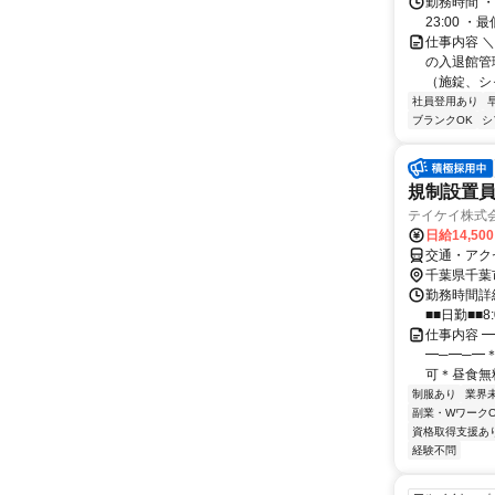
勤務時間 ・
23:00 ・最
仕事内容 
の入退館管
（施錠、シャ
社員登用あり
ブランクOK
シ
規制設置員
テイケイ株式会
日給14,50
交通・アク
千葉県千葉
勤務時間詳細
■■日勤■■8:
仕事内容 ━
━─━─━＊
可＊昼食無料
制服あり
業界
副業・WワークO
資格取得支援あ
経験不問