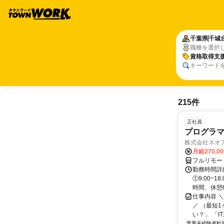
千葉県
千城
職種を選択
資格取得支
キーワード
215件
正社員
プログラマ
株式会社ネオ
月給270,0
フルリモー
勤務時間詳細
①9:00~
時間、休憩6.
仕事内容 
／ （最短
い？」 「I
業界未経験者歓