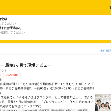
台北駅
してください
援または手当あり
を選択してください
条件保
ー 最短3ヶ月で現場デビュー
アクト
00円～520,000円
ト
 実働時間：1日あたり8時間 平均勤務日数：1ヶ月あたり18日 〜 21日
18:00（所定労働時間8時間、休憩60分） ②10:00～19:00（所定労働時間8
..
＼ 未経験でも「研修修了後はプログラマーとして現場デビュー」できる
1ヶ月～最長6ヶ月の研修制度） 「プログラミングって何から始めればい
T未経験でも本当にエンジニアに...
迎
ランチタイム
フリーター歓迎
学歴不問
固定時間制
転勤なし
経験不問