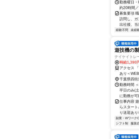
勤務曜日・時
約20時間
募集要項 
訪問し、ガ
出社後、当日
経験不問
未経
遊技機の
テイケイトレ
時給1,390
アクセス 
あり＜WE
千葉県四街
勤務時間 
平日のみ(
に勤務が可能
仕事内容 
らスタート
り送迎あり◎
副業・WワークO
シフト制
服装