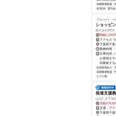
未経験者歓迎
在宅OK
賞与あ
アルバイト・パ
ショッピ
株式会社MSK
時給1,300
アクセス 
千葉県千葉
勤務時間 ・勤
仕事内容 
お客様をサ
回募集するの
社員登用あり
未経験者歓迎
シフト制
発達支援
はばたき千城
月給278,0
交通・アク
千葉県千葉