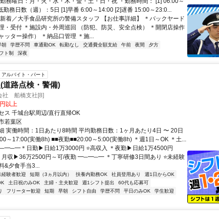
勤務曜日：月・火・水・木・金・土・日・祝 ・勤務時間： [1] 06:00～
低勤務日数（週）：5日 [1]早番 6:00～14:00 [2]遅番 15:00～23:0...
＼新着／大手食品研究所の警備スタッフ 【お仕事詳細】 ＊バックヤード
理・受付 ＊施設内・外周巡回 （防犯、防災、安全点検） ＊開閉店操作
ッター操作） ＊納品口管理 ＊施...
早朝
学歴不問
車通勤OK
転勤なし
交通費全額支給
午前
夜間
夕方
フト制
深夜
アルバイト・パート
(道路点検・警備)
社 船橋支社[8]
0円以上
セス 千城台駅周辺/直行直帰OK
市若葉区
 実働時間：1日あたり8時間 平均勤務日数：1ヶ月あたり4日 〜 20日
00～17:00(実働8h) ■■夜勤■■20:00～5:00(実働8h) ＊週1日～OK ＊土...
─━─━＊日勤▶日給1万3000円 ⭐高収入 ＊夜勤▶日給1万4500円
月収▶36万2500円～可/夜勤 ━─━─━ ＊丁寧研修3日間あり ⭐未経験
&夕食手当3...
未経験者歓迎
短期（3ヵ月以内）
扶養内勤務OK
社員登用あり
週1日からOK
K
土日祝のみOK
主婦・主夫歓迎
週1シフト提出
60代も応募可
り
フリーター歓迎
短期
早朝
シフト自由
学歴不問
平日のみOK
学生歓迎