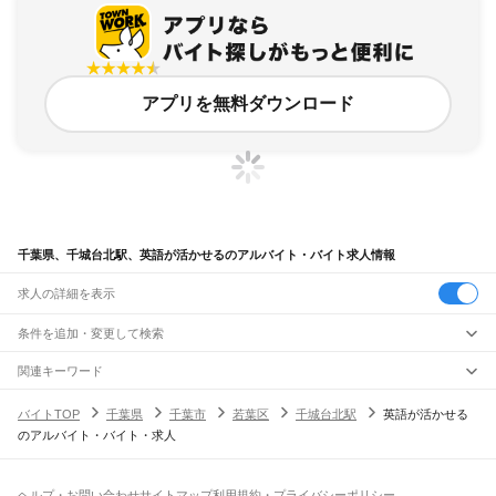
アプリを無料ダウンロード
千葉県、千城台北駅、英語が活かせるのアルバイト・バイト求人情報
求人の詳細を表示
条件を追加・変更して検索
市区町村を追加・変更
関連キーワード
完全在宅ワーク 全国
シール貼り 在宅
現在地周辺
ガチャガチャ
犬カフェ
千葉県
駅を追加・変更
バイトTOP
千葉県
千葉市
若葉区
千城台北駅
英語が活かせる
千葉県
すべて
のアルバイト・バイト・求人
千葉市
すべて
職種を追加・変更
JR武蔵野線
中央区
花見川区
稲毛区
若葉区
緑区
美浜区
南流山駅
新松戸駅
新八柱駅
東松戸駅
市川大野駅
船橋法典駅
西船橋駅
飲食・フードサービス
銚子市
市川市
船橋市
館山市
木更津市
松戸市
野田市
茂原市
成田市
佐倉市
東金市
特徴を追加・変更
飲食・フードサービス
すべて
ヘルプ・お問い合わせ
サイトマップ
利用規約・プライバシーポリシー