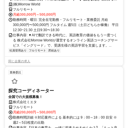
い。受講生の学習習慣と“自分の言葉で伝える力”を育てるお仕事です
(株)Morrow World
フルリモート
月給300,000円～500,000円
勤務時間・曜日: 完全在宅勤務・フルリモート・業務委託 月給
300,000円〜500,000円 フルタイム 週5日（土日どちらか稼働） 平日
12:30~21:30 土日9:30〜18:30
仕事内容: ▼AIで翻訳できる時代に、英語教育の価値をもう一度つく
る 株式会社Morrow Worldが運営するオンライン英語コーチングサー
ビス「イングリード」で、受講生様の英語学習を支援します。...
社員登用あり
フルリモート
昇給あり
同じ企業の求人
業務委託
探究コーディネーター
全国での大規模募集！
株式会社ミエタ
フルリモート
月給200,000円～500,000円
勤務時間詳細 ※対応案件による 基本的には 9：00～18：00 目安 ※
週2～5日程度の出勤
仕事内容 【日本の教育を、一緒に前進させませんか？】 「もっと良