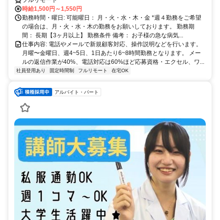
時給1,500円～1,550円
勤務時間・曜日: 可能曜日： 月・火・水・木・金 *週４勤務をご希望
の場合は、月・火・水・木の勤務をお願いしております。 勤務期
間： 長期【3ヶ月以上】 勤務条件 備考： お子様の急な病気...
仕事内容: 電話やメールで新規顧客対応、操作説明などを行います。
月曜〜金曜日、週4~5日、1日あたり6~8時間勤務となります。 メー
ルの返信作業が40%、電話対応は60%ほど応募資格・エクセル、ワ...
社員登用あり
固定時間制
フルリモート
在宅OK
アルバイト・パート