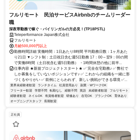
フルリモート 民泊サービスAirbnbのチームリーダー
職
深夜帯勤務で稼ぐ・バイリンガルの方必見！(TP18PSTL)
Teleperformance Japan株式会社
フルリモート
月給500,000円以上
勤務時間詳細 実働時間：1日あたり8時間 平均勤務日数：1ヶ月あた
り21日 ▼シフト制：土日祝日含む週5日勤務 17：00～翌9：00の間
で実働8時間（土日祝含む週5日勤務） ・1時間休憩の他に前半...
仕事内容 ★新規プロジェクトスタート★ ✅ 完全在宅勤務♪ ✅ 弊社で
しか募集をしていないポジションです♪ ✅ これからの組織を一緒に形
づくるやりがい ✅ 前例にとらわれず、新しい挑戦ができる環境 ✅...
業界未経験者歓迎
ランチタイム
社員登用あり
副業・WワークOK
フリーター歓迎
学歴不問
転勤なし
経験不問
英語
未経験者歓迎
フルリモート
経験者歓迎
ネイルOK
有資格者歓迎
研修あり
在宅OK
ブランクOK
育休あり
オープニングスタッフ
長期歓迎
正社員