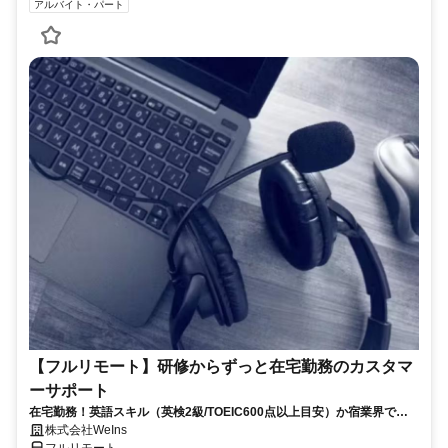
アルバイト・パート
【フルリモート】研修からずっと在宅勤務のカスタマ
ーサポート
在宅勤務！英語スキル（英検2級/TOEIC600点以上目安）か宿業界での
就労経験のいずれか必須★週4〜OK◎
株式会社WeIns
フルリモート