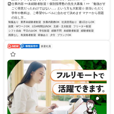
仕事内容 <<未経験者歓迎！個別指導塾の先生大募集！>> 「勉強がす
ごく得意だったわけではない…」という方も大歓迎☆ 担当いただく
学年や教科は、ご希望やレベルに合わせて決めます マナーから宿題
の出し方...
制服あり
業界未経験者歓迎
扶養内勤務OK
社員登用あり
週1日からOK
副業・WワークOK
1日4時間以内OK
主婦・主夫歓迎
フリーター歓迎
シフト自由
平日のみOK
学生歓迎
経験不問
未経験者歓迎
経験者歓迎
残業なし
有資格者歓迎
研修あり
夕方
ブランクOK
派遣社員