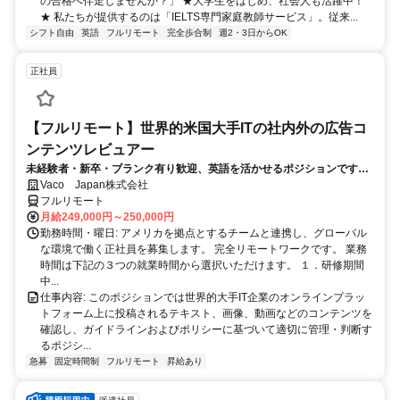
の合格へ伴走しませんか？」 ★大学生をはじめ、社会人も活躍中！
★ 私たちが提供するのは「IELTS専門家庭教師サービス」。従来...
シフト自由
英語
フルリモート
完全歩合制
週2・3日からOK
正社員
【フルリモート】世界的米国大手ITの社内外の広告コ
ンテンツレビュアー
未経験者・新卒・ブランク有り歓迎、英語を活かせるポジションです。
完全リモート
Vaco Japan株式会社
フルリモート
月給249,000円～250,000円
勤務時間・曜日: アメリカを拠点とするチームと連携し、グローバル
な環境で働く正社員を募集します。 完全リモートワークです。 業務
時間は下記の３つの就業時間から選択いただけます。 １．研修期間
中...
仕事内容: このポジションでは世界的大手IT企業のオンラインプラッ
トフォーム上に投稿されるテキスト、画像、動画などのコンテンツを
確認し、ガイドラインおよびポリシーに基づいて適切に管理・判断す
るポジシ...
急募
固定時間制
フルリモート
昇給あり