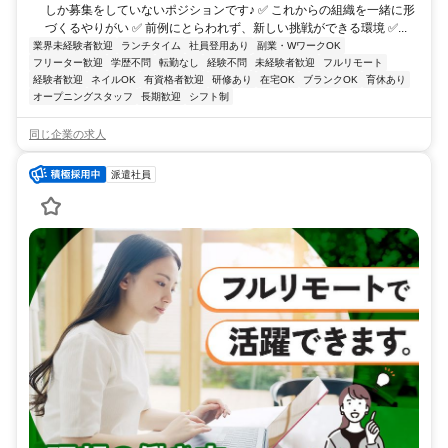
しか募集をしていないポジションです♪ ✅ これからの組織を一緒に形
づくるやりがい ✅ 前例にとらわれず、新しい挑戦ができる環境 ✅...
業界未経験者歓迎
ランチタイム
社員登用あり
副業・WワークOK
フリーター歓迎
学歴不問
転勤なし
経験不問
未経験者歓迎
フルリモート
経験者歓迎
ネイルOK
有資格者歓迎
研修あり
在宅OK
ブランクOK
育休あり
オープニングスタッフ
長期歓迎
シフト制
同じ企業の求人
派遣社員