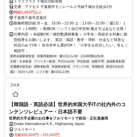
トライプラス 千城台北駅前校
交通・アクセス 千葉都市モノレール２号線千城台北徒歩2分
時給1,460円以上
千葉県千葉市若葉区
勤務時間詳細 月～金：16:00～22:00 土：13:00～22:00 ◇週1日・１
コマ（１時間）～勤務OK ◇シフト自己申告制 働き方はあなた次第！
仕事内容 ＜未経験OK！個別塾講師募集＞ 小学生～高校生を対象に個
別指導をお願いします。 英語・国語・数学・理科・社会など得意な
科目のみでOK！ 担当学年も選択OK！「小学生を担当したい」等もご
相談可...
業界未経験者歓迎
扶養内勤務OK
週1日からOK
1日4時間以内OK
主婦・主夫歓迎
フリーター歓迎
平日のみOK
学生歓迎
経験不問
未経験者歓迎
交通費全額支給
経験者歓迎
有資格者歓迎
ブランクOK
長期歓迎
駅近5分以内
週2・3日からOK
シフト制
週4日以上OK
正社員
【韓国語・英語必須】世界的米国大手ITの社内外のコ
ンテンツレビュアー・日本語不要
世界的大手企業のお仕事をフルリモートで担当・正社員雇用
Drake International K.K., Highspring Japan
フルリモート
月給300,000円～325,000円