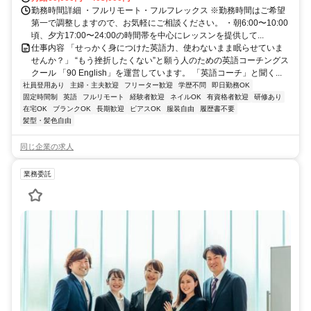
勤務時間詳細 ・フルリモート・フルフレックス ※勤務時間はご希望
第一で調整しますので、お気軽にご相談ください。 ・朝6:00〜10:00
頃、夕方17:00〜24:00の時間帯を中心にレッスンを提供して...
仕事内容 「せっかく身につけた英語力、使わないまま眠らせていま
せんか？」 “もう挫折したくない”と願う人のための英語コーチングス
クール 「90 English」を運営しています。 「英語コーチ」と聞く...
社員登用あり
主婦・主夫歓迎
フリーター歓迎
学歴不問
即日勤務OK
固定時間制
英語
フルリモート
経験者歓迎
ネイルOK
有資格者歓迎
研修あり
在宅OK
ブランクOK
長期歓迎
ピアスOK
服装自由
履歴書不要
髪型・髪色自由
同じ企業の求人
業務委託