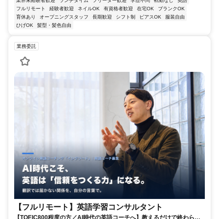
業界未経験者歓迎
ランチタイム
フリーター歓迎
学歴不問
転勤なし
英語
フルリモート
経験者歓迎
ネイルOK
有資格者歓迎
在宅OK
ブランクOK
育休あり
オープニングスタッフ
長期歓迎
シフト制
ピアスOK
服装自由
ひげOK
髪型・髪色自由
業務委託
【フルリモート】英語学習コンサルタント
【TOEIC800程度の方／AI時代の英語コーチへ】教えるだけで終わらな