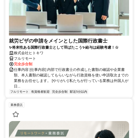
就労ビザの申請をメインとした国際行政書士
✨将来性ある国際行政書士として羽ばたこう✨給与は経験考慮！☆
株式会社ヒトキワ
フルリモート
完全歩合制
仕事内容 [仕事内容] 内部で行政書士の作成した書類の確認や企業書
類、本人書類の確認してもらいながら行政資格を使い申請取次までの
業務をお任せします。 [やりがい] 私たちが行っている業務は外国人が
日...
フルリモート
有資格者歓迎
完全歩合制
駅近5分以内
業務委託