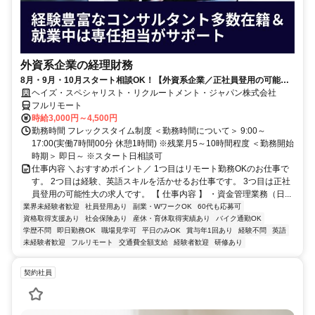
外資系企業の経理財務
8月・9月・10月スタート相談OK！【外資系企業／正社員登用の可能性
大／700万～800万／リモート勤務OK】経理財務
ヘイズ・スペシャリスト・リクルートメント・ジャパン株式会社
フルリモート
時給3,000円～4,500円
勤務時間 フレックスタイム制度 ＜勤務時間について＞ 9:00～
17:00(実働7時間00分 休憩1時間) ※残業月5～10時間程度 ＜勤務開始
時期＞ 即日～ ※スタート日相談可
仕事内容 ＼おすすめポイント／ 1つ目はリモート勤務OKのお仕事で
す。 2つ目は経験、英語スキルを活かせるお仕事です。 3つ目は正社
員登用の可能性大の求人です。 【 仕事内容 】 ・資金管理業務（日...
業界未経験者歓迎
社員登用あり
副業・WワークOK
60代も応募可
資格取得支援あり
社会保険あり
産休・育休取得実績あり
バイク通勤OK
学歴不問
即日勤務OK
職場見学可
平日のみOK
賞与年1回あり
経験不問
英語
未経験者歓迎
フルリモート
交通費全額支給
経験者歓迎
研修あり
契約社員