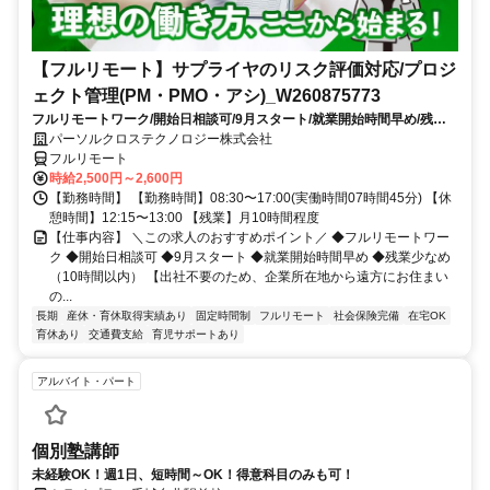
【フルリモート】サプライヤのリスク評価対応/プロジ
ェクト管理(PM・PMO・アシ)_W260875773
フルリモートワーク/開始日相談可/9月スタート/就業開始時間早め/残業
少なめ（10時間以内）
パーソルクロステクノロジー株式会社
フルリモート
時給2,500円～2,600円
【勤務時間】 【勤務時間】08:30〜17:00(実働時間07時間45分) 【休
憩時間】12:15〜13:00 【残業】月10時間程度
【仕事内容】 ＼この求人のおすすめポイント／ ◆フルリモートワー
ク ◆開始日相談可 ◆9月スタート ◆就業開始時間早め ◆残業少なめ
（10時間以内） 【出社不要のため、企業所在地から遠方にお住まい
の...
長期
産休・育休取得実績あり
固定時間制
フルリモート
社会保険完備
在宅OK
育休あり
交通費支給
育児サポートあり
アルバイト・パート
個別塾講師
未経験OK！週1日、短時間～OK！得意科目のみも可！