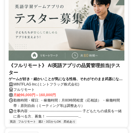
《フルリモート》 AI英語アプリの品質管理担当|テス
ター
ゲームが好き・細かいことが気になる性格、それがそのまま武器になる
仕事です！
MINTFLAG Inc.(ミントフラッグ株式会社)
フルリモート
月給96,000円～160,000円
勤務時間・曜日: ・稼働時間：月80時間程度（応相談） ・稼働時間
帯：原則自由（ミーティング等は調整あり）
仕事内容: -------------------------------------------- 子どもたちの成長を一緒
に喜べる方、募集！ ---------------------------...
英語
フルリモート
週2・3日からOK
昇給あり