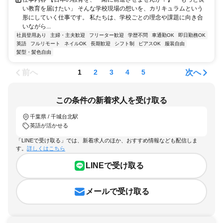
い教育を届けたい」 そんな学校現場の想いを、カリキュラムという
形にしていく仕事です。 私たちは、学校ごとの理念や課題に向き合
いながら...
社員登用あり
主婦・主夫歓迎
フリーター歓迎
学歴不問
車通勤OK
即日勤務OK
英語
フルリモート
ネイルOK
長期歓迎
シフト制
ピアスOK
服装自由
髪型・髪色自由
前へ
次へ
1
2
3
4
5
この条件の新着求人を受け取る
千葉県 / 千城台北駅
英語が活かせる
「LINEで受け取る」では、新着求人のほか、おすすめ情報なども配信しま
す。
詳しくはこちら
LINEで受け取る
メールで受け取る