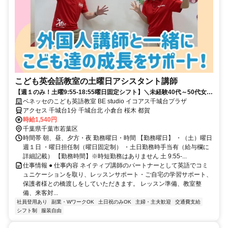
こども英会話教室の土曜日アシスタント講師
【週１のみ！土曜9:55-18:55曜日固定シフト】＼未経験40代～50代女性
中心に活躍する職場です／
ベネッセのこども英語教室 BE studio イコアス千城台プラザ
アクセス 千城台1分 千城台北 小倉台 桜木 都賀
時給1,540円
千葉県千葉市若葉区
時間帯 朝、昼、夕方・夜 勤務曜日・時間 【勤務曜日】 ・（土）曜日
週１日 ・曜日担任制（曜日固定制） ・土日勤務時手当有（給与欄に
詳細記載） 【勤務時間】※時短勤務はありません 土 9:55-...
仕事情報 ● 仕事内容 ネイティブ講師のパートナーとして英語でコミ
ュニケーションを取り、レッスンサポート・ご自宅の学習サポート、
保護者様との橋渡しをしていただきます。 レッスン準備、教室整
備、来客対...
社員登用あり
副業・WワークOK
土日祝のみOK
主婦・主夫歓迎
交通費支給
シフト制
服装自由