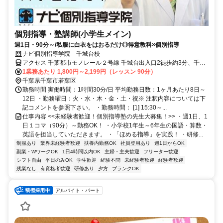
個別指導・塾講師(小学生メイン)
週1日・90分～/私服に白衣をはおるだけ◎得意教科×個別指導
ナビ個別指導学院 千城台校
アクセス 千葉都市モノレール２号線 千城台出入口2徒歩約3分、千葉
都市モノレール２号線 千城台北出入口2徒歩約13分、千葉都市モノレ
1業務あたり 1,800円～2,199円（レッスン 90分）
ール２号線 小倉台出入口2徒歩約27分 千城台駅より徒歩3分
千葉県千葉市若葉区
勤務時間 実働時間：1時間30分/日 平均勤務日数：1ヶ月あたり8日～
12日 ・勤務曜日：火・水・木・金・土・祝※ 注釈内容については下
記コメントを参照下さい。 ・勤務時間： [1] 15:30～...
仕事内容 <<未経験者歓迎！個別指導塾の先生大募集！>> ・週1日、1
日１コマ（90分）～勤務OK！ ・小学校1年生～6年生の国語・算数・
英語を担当していただきます。 ・「ほめる指導」を実践！ ・研修...
制服あり
業界未経験者歓迎
扶養内勤務OK
社員登用あり
週1日からOK
副業・WワークOK
1日4時間以内OK
主婦・主夫歓迎
フリーター歓迎
シフト自由
平日のみOK
学生歓迎
経験不問
未経験者歓迎
経験者歓迎
残業なし
有資格者歓迎
研修あり
夕方
ブランクOK
アルバイト・パート