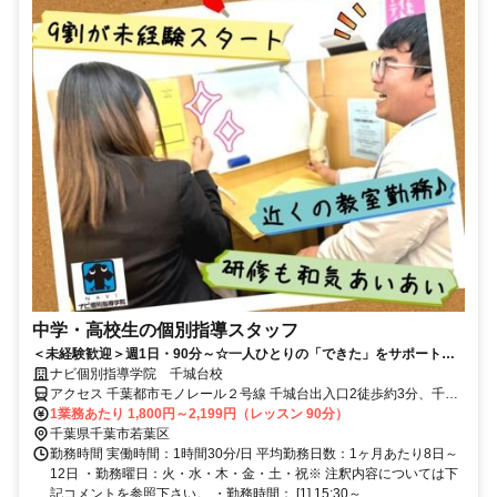
中学・高校生の個別指導スタッフ
＜未経験歓迎＞週1日・90分～☆一人ひとりの「できた」をサポートす
るお仕事！
ナビ個別指導学院 千城台校
アクセス 千葉都市モノレール２号線 千城台出入口2徒歩約3分、千葉
都市モノレール２号線 千城台北出入口2徒歩約13分、千葉都市モノレ
1業務あたり 1,800円～2,199円（レッスン 90分）
ール２号線 小倉台出入口2徒歩約27分 千城台駅より徒歩3分
千葉県千葉市若葉区
勤務時間 実働時間：1時間30分/日 平均勤務日数：1ヶ月あたり8日～
12日 ・勤務曜日：火・水・木・金・土・祝※ 注釈内容については下
記コメントを参照下さい。 ・勤務時間： [1] 15:30～...