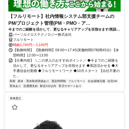
【フルリモート】社内情報システム部支援チームの
PM/プロジェクト管理(PM・PMO・ア
今までのご経験を活かして、更なるキャリアアップを目指せます/英語活
シ)_N260774362
かせる/大手通信会社勤務/フルリモートワーク/10月スタート
パーソルクロステクノロジー株式会社
フルリモート
時給2,700円～3,100円
【勤務時間】 【勤務時間】09:00〜17:45(実働時間07時間45分) 【休
憩時間】12:00〜13:00
【仕事内容】 ＼この求人のおすすめポイント／ ◆今までのご経験を
活かして、更なるキャリアアップを目指せます ◆英語活かせる ◆大
手通信会社勤務 ◆フルリモートワーク ◆10月スタート 【出社不要の
た...
長期
産休・育休取得実績あり
固定時間制
フルリモート
社会保険完備
在宅OK
育休あり
交通費支給
駅近5分以内
育児サポートあり
業務委託