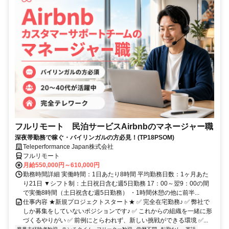
フルリモート 民泊サービスAirbnbのマネージャー職
深夜帯勤務で稼ぐ・バイリンガルの方必見！(TP18PSOM)
Teleperformance Japan株式会社
フルリモート
月給550,000円～610,000円
勤務時間詳細 実働時間：1日あたり8時間 平均勤務日数：1ヶ月あた
り21日 ▼シフト制：土日祝日含む週5日勤務 17：00～翌9：00の間
で実働8時間（土日祝含む週5日勤務） ・1時間休憩の他に前半...
仕事内容 ★新規プロジェクトスタート★ ✅ 完全在宅勤務♪ ✅ 弊社で
しか募集をしていないポジションです♪ ✅ これからの組織を一緒に形
づくるやりがい ✅ 前例にとらわれず、新しい挑戦ができる環境 ✅...