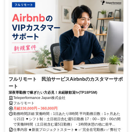
フルリモート 民泊サービスAirbnbのカスタマーサポ
ート
深夜帯勤務で稼ぎたい方必見！未経験歓迎✨(TP18PSM)
Teleperformance Japan株式会社
フルリモート
月給330,000円～360,000円
勤務時間詳細 実働時間：1日あたり8時間 平均勤務日数：1ヶ月あた
り21日 ▼シフト制：土日祝日含む週5日勤務 17：00～翌9：00の間
で実働8時間（土日祝含む週5日勤務） ・1時間休憩の他に前半...
仕事内容 ★新規プロジェクトスタート★ ✅ 完全在宅勤務♪ ✅ 弊社で