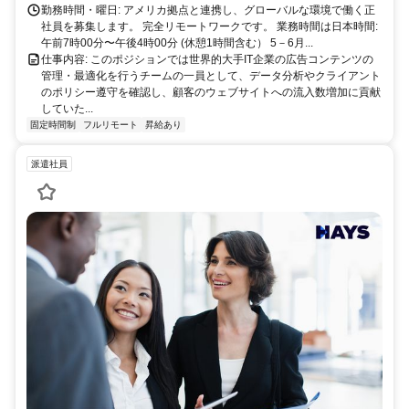
勤務時間・曜日: アメリカ拠点と連携し、グローバルな環境で働く正
社員を募集します。 完全リモートワークです。 業務時間は日本時間:
午前7時00分〜午後4時00分 (休憩1時間含む） 5－6月...
仕事内容: このポジションでは世界的大手IT企業の広告コンテンツの
管理・最適化を行うチームの一員として、データ分析やクライアント
のポリシー遵守を確認し、顧客のウェブサイトへの流入数増加に貢献
していた...
固定時間制
フルリモート
昇給あり
派遣社員