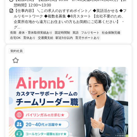
憩時間】12:00〜13:00
【仕事内容】 ＼この求人のおすすめポイント／ ◆英語活かせる ◆フ
ルリモートワーク ◆複数名募集 ◆8月スタート 【出社不要のため、
企業所在地から遠方にお住まいの方もお気軽にご応募ください】 ・
グ...
長期
産休・育休取得実績あり
固定時間制
英語
フルリモート
社会保険完備
在宅OK
育休あり
交通費支給
駅近5分以内
育児サポートあり
契約社員