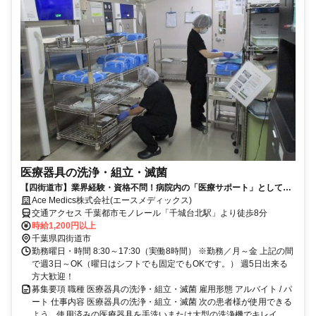
医療器具の洗浄・組立・滅菌
【四街道市】業界経験・資格不問！病院内の「医療サポート」として新
規スタッフ募集します♪
Ace Medics株式会社(エースメディックス)
交通アクセス 千葉都市モノレール「千城台北駅」より徒歩8分
時給1,200円以上
千葉県四街道市
勤務曜日・時間 8:30～17:30（実働8時間） ※勤務／月～金 上記の間
で週3日～OK（曜日はシフトでも固定でもOKです。） 週5日出来る
方大歓迎！
募集要項 職種 医療器具の洗浄・組立・滅菌 雇用形態 アルバイト / パ
ート 仕事内容 医療器具の洗浄・組立・滅菌 次の患者様が使用できる
よう、使用済みの医療器具を手洗いまたは大型の洗浄機でキレイ...