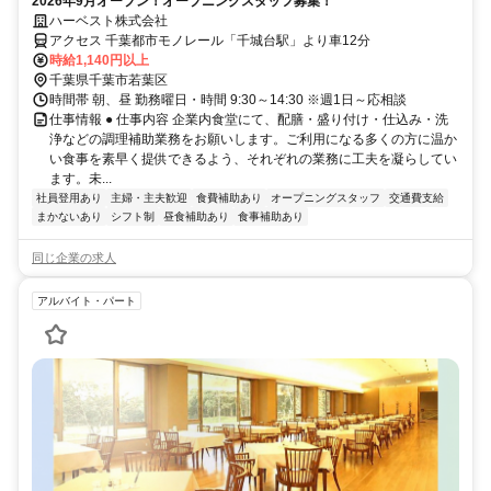
2026年9月オープン！オープニングスタッフ募集！
ハーベスト株式会社
アクセス 千葉都市モノレール「千城台駅」より車12分
時給1,140円以上
千葉県千葉市若葉区
時間帯 朝、昼 勤務曜日・時間 9:30～14:30 ※週1日～応相談
仕事情報 ● 仕事内容 企業内食堂にて、配膳・盛り付け・仕込み・洗
浄などの調理補助業務をお願いします。ご利用になる多くの方に温か
い食事を素早く提供できるよう、それぞれの業務に工夫を凝らしてい
ます。未...
社員登用あり
主婦・主夫歓迎
食費補助あり
オープニングスタッフ
交通費支給
まかないあり
シフト制
昼食補助あり
食事補助あり
同じ企業の求人
アルバイト・パート