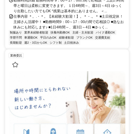
勤務時間詳細 勤務時間帯 9：00～17：00の間で応相談 ＊上記の時間
帯と曜日は柔軟に変更できます。 １日4時間～、週3日～4日 ゆっく
り出勤したい方でもOK *残業は基本的にありません。 ＜...
仕事内容 ＊。.・＊。【未経験大歓迎！】。＊・.。＊ ■土日祝定休！
主婦さん活躍中！ ■勤務時間9：00～17：00の間で応相談◎ ■急なお
休みにも対応します♪ ■1日4時間～、週3日～4日 ■ゆっく...
制服あり
業界未経験者歓迎
扶養内勤務OK
主婦・主夫歓迎
バイク通勤OK
学歴不問
車通勤OK
平日のみOK
経験者歓迎
ブランクOK
交通費支給
長期歓迎
週2・3日からOK
シフト制
土日祝休み
業務委託