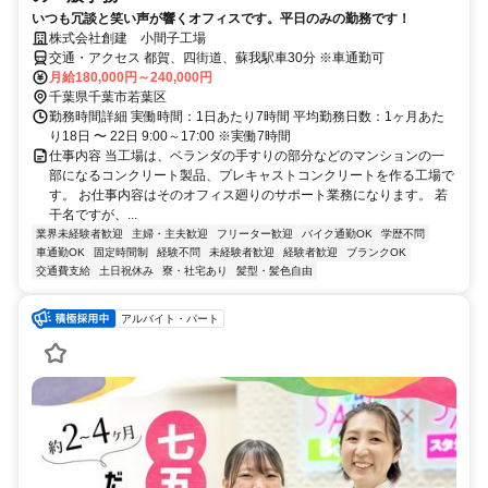
いつも冗談と笑い声が響くオフィスです。平日のみの勤務です！
株式会社創建 小間子工場
交通・アクセス 都賀、四街道、蘇我駅車30分 ※車通勤可
月給180,000円～240,000円
千葉県千葉市若葉区
勤務時間詳細 実働時間：1日あたり7時間 平均勤務日数：1ヶ月あた
り18日 〜 22日 9:00～17:00 ※実働7時間
仕事内容 当工場は、ベランダの手すりの部分などのマンションの一
部になるコンクリート製品、プレキャストコンクリートを作る工場で
す。 お仕事内容はそのオフィス廻りのサポート業務になります。 若
干名ですが、...
業界未経験者歓迎
主婦・主夫歓迎
フリーター歓迎
バイク通勤OK
学歴不問
車通勤OK
固定時間制
経験不問
未経験者歓迎
経験者歓迎
ブランクOK
交通費支給
土日祝休み
寮・社宅あり
髪型・髪色自由
アルバイト・パート