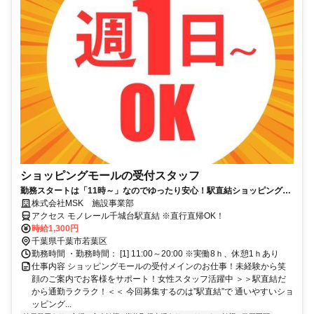
ショッピングモールの受付スタッフ
勤務スタートは「11時～」なのでゆったり安心！駅直結ショッピングセ
ンターの受付スタッフ大募集！特別な経験や資格などは一切不要です。
株式会社MSK 施設事業部
お客様への受付・ご案内や、ショッピングセンター内の循環などを中心
アクセス モノレール千城台駅直結 ※直行直帰OK！
にお願いします。週1日～ＯＫ！20代～30代女性スタッフ活躍中のお仕
時給1,300円
事です。
千葉県千葉市若葉区
勤務時間 ・勤務時間： [1] 11:00～20:00 ※実働8ｈ、休憩1ｈあり
仕事内容 ショッピングモールの受付メインのお仕事！未経験から笑
顔のご案内でお客様をサポート！女性スタッフ活躍中 ＞＞駅直結だ
から通勤ラクラク！＜＜ 今回募集するのは”駅直結”で 通いやすいショ
ッピング...