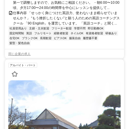
第一で調整しますので、お気軽にご相談ください。 ・朝6:00〜10:00
頃、夕方17:00〜24:00の時間帯を中心にレッスンを提供して...
仕事内容 「せっかく身につけた英語力、使わないまま眠らせていま
せんか？」 “もう挫折したくない”と願う人のための英語コーチングス
クール 「90 English」を運営しています。 「英語コーチ」と聞く...
社員登用あり
主婦・主夫歓迎
フリーター歓迎
学歴不問
即日勤務OK
固定時間制
英語
フルリモート
経験者歓迎
ネイルOK
有資格者歓迎
研修あり
在宅OK
ブランクOK
長期歓迎
ピアスOK
服装自由
履歴書不要
髪型・髪色自由
同じ企業の求人
アルバイト・パート