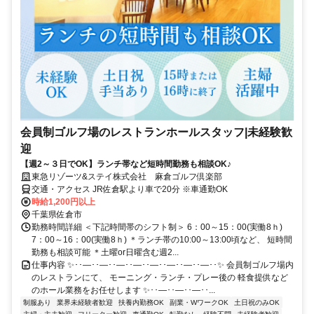
会員制ゴルフ場のレストランホールスタッフ|未経験歓
迎
【週2～３日でOK】ランチ帯など短時間勤務も相談OK♪
東急リゾーツ&ステイ株式会社 麻倉ゴルフ倶楽部
交通・アクセス JR佐倉駅より車で20分 ※車通勤OK
時給1,200円以上
千葉県佐倉市
勤務時間詳細 ＜下記時間帯のシフト制＞ 6：00～15：00(実働8ｈ)
7：00～16：00(実働8ｈ) ＊ランチ帯の10:00～13:00頃など、 短時間
勤務も相談可能 ＊土曜or日曜含む週2...
仕事内容 ✨･･―･･―･･―･･―･･―･･―･･―･･―･･✨ 会員制ゴルフ場内
のレストランにて、 モーニング・ランチ・プレー後の 軽食提供など
のホール業務をお任せします ✨･･―･･―･･―･･...
制服あり
業界未経験者歓迎
扶養内勤務OK
副業・WワークOK
土日祝のみOK