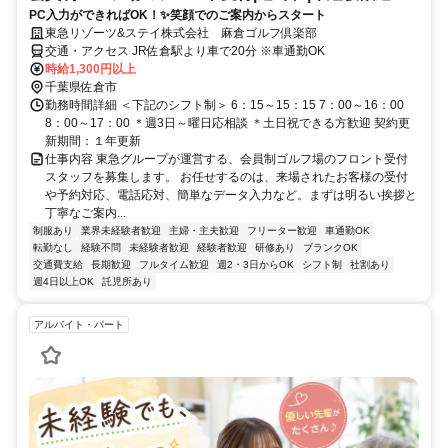
PC入力ができればOK！✨笑顔でのご案内からスタート
東急リゾーツ&ステイ株式会社 麻倉ゴルフ倶楽部
交通・アクセス JR佐倉駅より車で20分 ※車通勤OK
時給1,300円以上
千葉県佐倉市
勤務時間詳細 ＜下記のシフト制＞ 6：15～15：15 7：00～16：00
8：00～17：00 ＊週3日～曜日応相談 ＊土日祝できる方歓迎 契約更
新期間：１年更新
仕事内容 東急グループが運営する、会員制ゴルフ場のフロント受付
スタッフを募集します。 お任せするのは、来場されたお客様の受付
や予約対応、電話応対、簡単なデータ入力など。まずは明るい挨拶と
丁寧なご案内...
制服あり
業界未経験者歓迎
主婦・主夫歓迎
フリーター歓迎
車通勤OK
転勤なし
経験不問
未経験者歓迎
経験者歓迎
研修あり
ブランクOK
交通費支給
長期歓迎
フルタイム歓迎
週2・3日からOK
シフト制
社割あり
週4日以上OK
託児所あり
アルバイト・パート