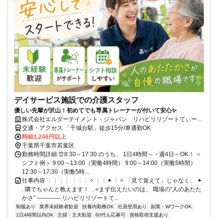
デイサービス施設での介護スタッフ
優しい先輩が沢山！初めてでも専属トレーナーが付いて安心✨
株式会社エルダーテイメント・ジャパン リハビリリゾートてぃー
だ 千城台
交通・アクセス 「千城台駅」徒歩15分/車通勤OK
時給1,246円以上
千葉県千葉市若葉区
勤務時間詳細 ⏰8:30～17:30 のうち、 1日4時間～・週4日～OK！ ＜
シフト例＞ 9:00～13:00（実働4時間） 9:00～14:00（実働5時間）
12:30～17:30（実働5時...
仕事内容 ┊┊┊┊ ‎┊┊┊✧ ‎┊┊✦ ‎┊✧ 「見て覚えて」じゃなく、 ‎✦
. 隣でちゃんと教えます！ ‎ . ⭐まず伝えたいのは、 職場の“人のあたた
かさ” ―――― リハビリリゾートて...
制服あり
業界未経験者歓迎
扶養内勤務OK
社員登用あり
副業・WワークOK
1日4時間以内OK
主婦・主夫歓迎
60代も応募可
資格取得支援あり