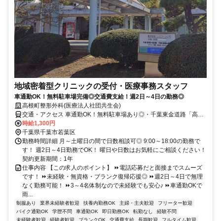
地域密着型クリニックの受付・医療事務スタッフ
車通勤OK！無料駐車場完備◎交通費支給！週2日～4日の勤務◎
高根町整形外科(医療法人社団共生会)
交通・アクセス 車通勤OK！無料駐車場あり◎・千葉東金道路「高田
IC」より車で約5分「大宮IC」より車で約10分
時給1,300円
千葉県千葉市若葉区
勤務時間詳細 月～土曜日の間で日数相談可◎ 9:00～18:00の勤務で
す！ 週2日～4日勤務でOK！ 曜日や日数はお気軽にご相談ください！
契約更新期間：1年
仕事内容 【この求人のポイント】 ⏩電話応募だと面接までスムーズ
です！ ⏩未経験・無資格・ブランク復帰応援◎ ⏩週2日～4日で無理
なく勤務可能！ ⏩3～4名体制なので未経験でも安心♪ ⏩車通勤OKで
雨...
制服あり
業界未経験者歓迎
扶養内勤務OK
主婦・主夫歓迎
フリーター歓迎
バイク通勤OK
学歴不問
車通勤OK
即日勤務OK
転勤なし
経験不問
未経験者歓迎
経験者歓迎
ブランクOK
交通費支給
長期歓迎
フルタイム歓迎