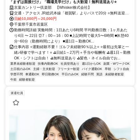
「まずは面接だけ」「職場見学だけ」も大歓迎！​無料送迎あり⭐
京葉カントリー倶楽部 【Whisker株式会社】
交通・アクセス JR総武本線「都賀駅」よりバスで20分 ⭐無料送迎バ
スあり ⭐車・バイク・自転車通勤OK【交通費規定支給】
日給10,000円～20,000円
千葉県千葉市若葉区
勤務時間詳細 実働時間：1日あたり6時間 平均勤務日数：1ヶ月あた
り4日 〜 22日 ⏰7：00～16：00 ■上記時間で最大5〜6時間 ■休憩40
分~60分（勤務時間により） ■週1日～勤務OK...
仕事内容 ⭐運動経験不要！ゴルフ未経験90％以上⭐ ⭐最初は先輩と一
緒♪研修で学べます！⭐ ⛳日給1～2万円＋手当や報酬有 ⛳週1日～勤務
OK・シフトは自由！ ⛳無料送迎あり ⛳髪色・ネイル自由でお...
業界未経験者歓迎
扶養内勤務OK
社員登用あり
週1日からOK
副業・WワークOK
土日祝のみOK
主婦・主夫歓迎
フリーター歓迎
バイク通勤OK
早朝
シフト自由
学歴不問
車通勤OK
即日勤務OK
平日のみOK
経験不問
英語
未経験者歓迎
午前
経験者歓迎
派遣社員