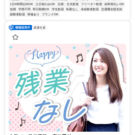
1日4時間以内OK
土日祝のみOK
主婦・主夫歓迎
フリーター歓迎
給料前払いOK
短期
学歴不問
即日勤務OK
学生歓迎
転勤なし
未経験者歓迎
交通費全額支給
経験者歓迎
研修あり
ブランクOK
派遣社員