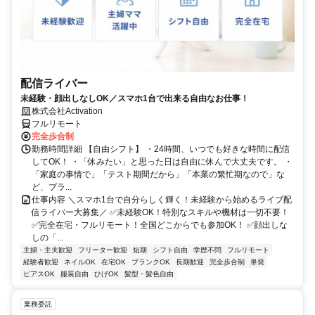
配信ライバー
未経験・顔出しなしOK／スマホ1台で出来る自由なお仕事！
株式会社Activation
フルリモート
完全歩合制
勤務時間詳細 【自由シフト】 ・24時間、いつでも好きな時間に配信
してOK！ ・「休みたい」と思った日は自由に休んで大丈夫です。 ・
「家庭の事情で」「テスト期間だから」「本業の繁忙期なので」な
ど、プラ...
仕事内容 ＼スマホ1台で自分らしく輝く！未経験から始めるライブ配
信ライバー大募集／ ✅未経験OK！特別なスキルや機材は一切不要！
✅完全在宅・フルリモート！全国どこからでも参加OK！ ✅顔出しな
しの「...
主婦・主夫歓迎
フリーター歓迎
短期
シフト自由
学歴不問
フルリモート
経験者歓迎
ネイルOK
在宅OK
ブランクOK
長期歓迎
完全歩合制
単発
ピアスOK
服装自由
ひげOK
髪型・髪色自由
業務委託