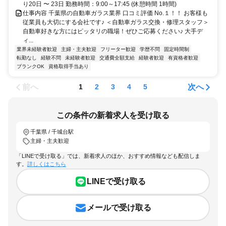
り20日 〜 23日 勤務時間：9:00～17:45 (休憩時間 1時間)
仕事内容 千葉県の自動車ガラス業界 口コミ評価 No.１！！ お客様も
従業員も大切にする会社です♪ ＜自動車ガラス交換・修理スタッフ＞
自動車好きな方にはピッタリの職場！ぜひご応募ください♪ 大手デ
ィ...
業界未経験者歓迎
主婦・主夫歓迎
フリーター歓迎
学歴不問
固定時間制
転勤なし
経験不問
未経験者歓迎
交通費全額支給
経験者歓迎
有資格者歓迎
ブランクOK
資格取得手当あり
前へ
次へ
1
2
3
4
5
この条件の新着求人を受け取る
千葉県 / 千城台駅
主婦・主夫歓迎
「LINEで受け取る」では、新着求人のほか、おすすめ情報なども配信しま
す。
詳しくはこちら
LINEで受け取る
メールで受け取る