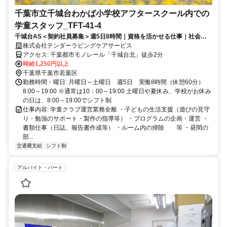
千葉市立千城台わかば小学校アフタースクール内での
学童スタッフ_TFT-41-4
千城台AS＜契約社員募集＞週5日8時間｜資格を活かせる仕事｜社会保
険完備｜車通勤相談可
株式会社テンダーラビングケアサービス
アクセス: 千葉都市モノレール「千城台北」徒歩2分
時給1,250円以上
千葉県千葉市若葉区
勤務時間・曜日: 月曜日～土曜日 週5日 実働8時間（休憩60分）
8:00～19:00 ※通常は10：00～19:00 土曜日や夏休み、学校がお休み
の日は、8:00～19:00でシフト制
仕事内容: 学童クラブ運営業務全般 ・子どもの生活支援（遊びの見守
り・勉強のサポート・製作の指導等） ・プログラムの企画・運営 ・
書類仕事（日誌、報告書作成等） ・ルーム内の掃除 等 ・昼間の
部...
交通費支給
シフト制
アルバイト・パート