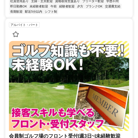
社員登用あり
主婦・主夫歓迎
資格取得支援あり
フリーター歓迎
学歴不問
即日勤務OK
未経験者歓迎
午前
経験者歓迎
夕方
ブランクOK
交通費支給
長期歓迎
駅近5分以内
シフト制
アルバイト・パート
会員制ゴルフ場のフロント受付|週3日~|未経験歓迎