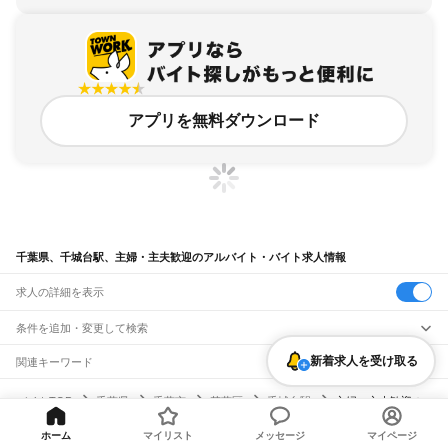
アプリを無料ダウンロード
千葉県、千城台駅、主婦・主夫歓迎のアルバイト・バイト求人情報
求人の詳細を表示
条件を追加・変更して検索
新着求人を受け取る
市区町村を追加・変更
関連キーワード
完全在宅ワーク 全国
シール貼り 在宅
現在地周辺
ガチャガチャ
犬カフェ
千葉県
駅を追加・変更
バイトTOP
千葉県
千葉市
若葉区
千城台駅
主婦・主夫歓迎の
千葉県
すべて
アルバイト・バイト・求人
千葉市
すべて
職種を追加・変更
JR武蔵野線
ホーム
マイリスト
メッセージ
マイページ
中央区
花見川区
稲毛区
若葉区
緑区
美浜区