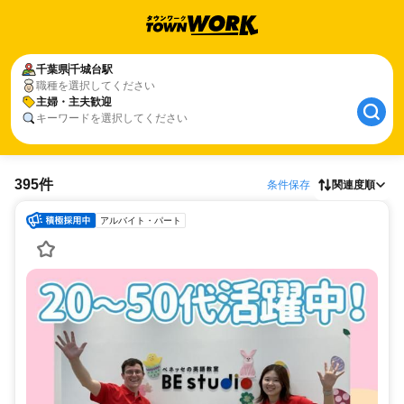
千葉県
千城台駅
職種を選択してください
主婦・主夫歓迎
キーワードを選択してください
395件
条件保存
関連度順
アルバイト・パート