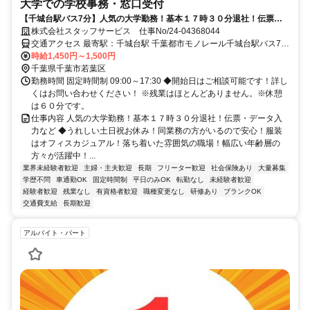
大学での学校事務・窓口受付
【千城台駅バス7分】人気の大学勤務！基本１７時３０分退社！伝票・
データ入力など
株式会社スタッフサービス 仕事No/24-04368044
交通アクセス 最寄駅：千城台駅 千葉都市モノレール千城台駅バス7分
車通勤可能
時給1,450円～1,500円
千葉県千葉市若葉区
勤務時間 固定時間制 09:00～17:30 ◆開始日はご相談可能です！詳し
くはお問い合わせください！ ※残業はほとんどありません。※休憩
は６０分です。
仕事内容 人気の大学勤務！基本１７時３０分退社！伝票・データ入
力など ◆うれしい土日祝お休み！同業務の方がいるので安心！服装
はオフィスカジュアル！落ち着いた雰囲気の職場！幅広い年齢層の
方々が活躍中！...
業界未経験者歓迎
主婦・主夫歓迎
長期
フリーター歓迎
社会保険あり
大量募集
学歴不問
車通勤OK
固定時間制
平日のみOK
転勤なし
未経験者歓迎
経験者歓迎
残業なし
有資格者歓迎
職種変更なし
研修あり
ブランクOK
交通費支給
長期歓迎
アルバイト・パート