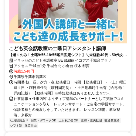
こども英会話教室の土曜日アシスタント講師
【週１のみ！土曜9:55-18:55曜日固定シフト】＼未経験40代～50代女性
中心に活躍する職場です／
ベネッセのこども英語教室 BE studio イコアス千城台プラザ
アクセス 千城台1分 千城台北 小倉台 桜木 都賀
時給1,540円
千葉県千葉市若葉区
時間帯 朝、昼、夕方・夜 勤務曜日・時間 【勤務曜日】 ・（土）曜日
週１日 ・曜日担任制（曜日固定制） ・土日勤務時手当有（給与欄に
詳細記載） 【勤務時間】※時短勤務はありません 土 9:55-...
仕事情報 ● 仕事内容 ネイティブ講師のパートナーとして英語でコミ
ュニケーションを取り、レッスンサポート・ご自宅の学習サポート、
保護者様との橋渡しをしていただきます。 レッスン準備、教室整
備、来客対...
社員登用あり
副業・WワークOK
土日祝のみOK
主婦・主夫歓迎
交通費支給
シフト制
服装自由