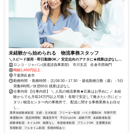
未経験から始められる 物流事務スタッフ
＼スピード採用・即日勤務OK／ 安定志向のアナタに★残業ほぼなし｜
土日祝休み｜私服OK｜月収24万円以上可！
ロンコ・ジャパン(派遣請負事業部) 市川支店 佐倉市西御門
時給1,400円以上
千葉県佐倉市
勤務時間 ・勤務時間： [1] 08:30～17:30 ・最低勤務日数（週）：5日
実働8時間／休憩60分 残業ほぼなし
仕事内容 【仕事内容】 ＼ 人気の物流事務★応募はお早めに ／ 未経
験からでも月収24万円以上可能！ 長期で安定して働きたい方にピッ
タリ♪ 物流センター内の事務所で、 配送に関する事務業務をお任せ
し...
業界未経験者歓迎
主婦・主夫歓迎
フリーター歓迎
バイク通勤OK
学歴不問
車通勤OK
固定時間制
職場見学可
平日のみOK
経験不問
未経験者歓迎
経験者歓迎
ネイルOK
残業なし
有資格者歓迎
ブランクOK
交通費支給
長期歓迎
フルタイム歓迎
長期休暇あり