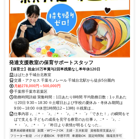
発達支援教室の保育サポートスタッフ
【保育士】祝金10万🌟賞与2回🌟残業なし🌟年休120日
はばたき千城台北教室
交通・アクセス 千葉モノレール 千城台北駅から徒歩5分圏内
月給278,000円～500,000円
千葉県千葉市若葉区
勤務時間詳細 実働時間：1日あたり8時間 平均勤務日数：1ヶ月あた
り20日 9:30～18:30 ※土曜日および学校の夏休み・冬休み期間は
9:00～18:00 ※休憩1時間(12～13時) ※残業ほ...
仕事内容 ♪。.:＊・゜♪。.:＊・゜♪。.:＊・゜♪ 「できた！」の瞬間をそ
ばで支える 子どもの成長を見守る療育のお仕事 ♪。.:＊・゜♪。.:
＊・゜♪。.:＊・゜♪ 「昨日より表情が明るくなった...
業界未経験者歓迎
副業・WワークOK
主婦・主夫歓迎
資格取得支援あり
フリーター歓迎
バイク通勤OK
学歴不問
車通勤OK
固定時間制
職場見学可