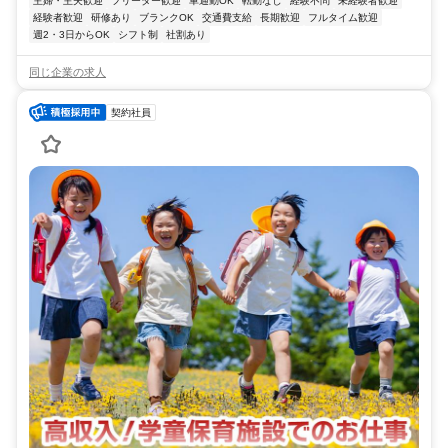
主婦・主夫歓迎
フリーター歓迎
車通勤OK
転勤なし
経験不問
未経験者歓迎
経験者歓迎
研修あり
ブランクOK
交通費支給
長期歓迎
フルタイム歓迎
週2・3日からOK
シフト制
社割あり
同じ企業の求人
契約社員