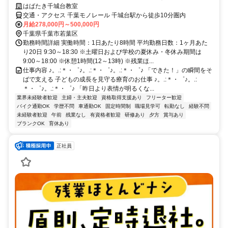
はばたき千城台教室
交通・アクセス 千葉モノレール 千城台駅から徒歩10分圏内
月給278,000円～500,000円
千葉県千葉市若葉区
勤務時間詳細 実働時間：1日あたり8時間 平均勤務日数：1ヶ月あた
り20日 9:30～18:30 ※土曜日および学校の夏休み・冬休み期間は
9:00～18:00 ※休憩1時間(12～13時) ※残業ほ...
仕事内容 ♪。.:＊・゜♪。.:＊・゜♪。.:＊・゜♪ 「できた！」の瞬間をそ
ばで支える 子どもの成長を見守る療育のお仕事 ♪。.:＊・゜♪。.:
＊・゜♪。.:＊・゜♪ 「昨日より表情が明るくな...
業界未経験者歓迎
主婦・主夫歓迎
資格取得支援あり
フリーター歓迎
バイク通勤OK
学歴不問
車通勤OK
固定時間制
職場見学可
転勤なし
経験不問
未経験者歓迎
午前
残業なし
有資格者歓迎
研修あり
夕方
賞与あり
ブランクOK
育休あり
正社員