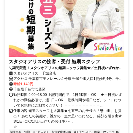
スタジオアリスの接客・受付 短期スタッフ
＼期間限定！スタジオアリスの短期スタッフ募集★／土日祝いずれかの
勤務必須で週1日、1日4h～OK！
スタジオアリス 千城台店
アクセス 千葉都市モノレール２号線 千城台出入口1徒歩約4分、千葉
都市モノレール２号線 千城台北出入口1徒歩約6分、千葉都市モノレ
時給1,140円
ール２号線 小倉台出入口2徒歩約20分 タウンライナー 千城台駅より
千葉県千葉市若葉区
徒歩5分
勤務時間 9:00~18:00 上記時間内で、1日4時間～OK！ ★土日祝いず
れかの勤務必須で、週1日～OK！ 勤務時間や曜日など、シフトにつ
いてお気軽にご相談ください！ ＝＝＝＝＝＝＝＝＝＝...
仕事内容 短期スタッフを大募集★七五三のお子様の「思い出」を演
出！ あなたの笑顔が、誰かの一生の思い出になる。 笑顔を引き出す
週1日~OKの思い出作りのお仕事♪ ○･｡
☆―――――――――――――...
制服あり
短期（3ヵ月以内）
扶養内勤務OK
週1日からOK
副業・WワークOK