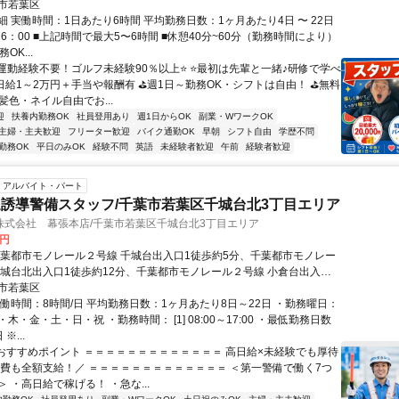
市若葉区
 実働時間：1日あたり6時間 平均勤務日数：1ヶ月あたり4日 〜 22日
16：00 ■上記時間で最大5〜6時間 ■休憩40分~60分（勤務時間により）
OK...
⭐運動経験不要！ゴルフ未経験90％以上⭐ ⭐最初は先輩と一緒♪研修で学べ
⛳日給1～2万円＋手当や報酬有 ⛳週1日～勤務OK・シフトは自由！ ⛳無料
髪色・ネイル自由でお...
迎
扶養内勤務OK
社員登用あり
週1日からOK
副業・WワークOK
主婦・主夫歓迎
フリーター歓迎
バイク通勤OK
早朝
シフト自由
学歴不問
勤務OK
平日のみOK
経験不問
英語
未経験者歓迎
午前
経験者歓迎
アルバイト・パート
誘導警備スタッフ/千葉市若葉区千城台北3丁目エリア
株式会社 幕張本店/千葉市若葉区千城台北3丁目エリア
0円
千葉都市モノレール２号線 千城台出入口1徒歩約5分、千葉都市モノレー
千城台北出入口1徒歩約12分、千葉都市モノレール２号線 小倉台出入口1
分 直行直帰OK＊交通費全額支給＊
市若葉区
実働時間：8時間/日 平均勤務日数：1ヶ月あたり8日～22日 ・勤務曜日：
木・金・土・日・祝 ・勤務時間： [1] 08:00～17:00 ・最低勤務日数
※...
■おすすめポイント ＝＝＝＝＝＝＝＝＝＝＝＝＝ 高日給×未経験でも厚待
通費も全額支給！／ ＝＝＝＝＝＝＝＝＝＝＝＝＝ ＜第一警備で働く7つ
 ・高日給で稼げる！ ・急な...