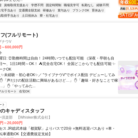
迎
資格取得支援あり
学歴不問
固定時間制
職場見学可
転勤なし
経験不問
住宅手当あり
交通費全額支給
研修あり
賞与あり
ブランクOK
育休あり
格取得手当あり
土日祝休み
寮・社宅あり
フ(フルリモート)
ブナウV
円～600,000円
ト
曜日: ⏰勤務時間は自由！ 24時間いつでも配信可能 （深夜・早朝も自
日〜、1日1時間～OK！ ⛺完全在宅OK！ 全国どこからでも配信可能 ✨
ークOK
＼✨未経験・初心者OK✨／ "ライブナウV"でボイス配信 デビューしてみ
 ✋「声だけの配信活動に興味があるけど…」 ✋「趣味・好きなことで稼
」 ✋「やってみた...
フルリモート
在宅OK
ート
でのキャディスタッフ
倶楽部 【Whisker株式会社】
0円～20,000円
セス JR総武本線「都賀駅」よりバスで20分 ⭐無料送迎バスあり ⭐車・
転車通勤OK【交通費規定支給】