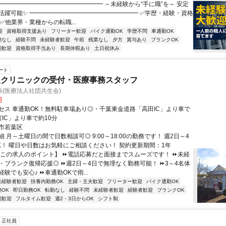
━━━━━━━━━━━━━━━━━━ ～未経験から“手に職”を～ 安定
活躍可能✨ ━━━━━━━━━━━━━━━━━━ ✅学歴・経験・資格
✅他業界・業種からの転職...
迎
資格取得支援あり
フリーター歓迎
バイク通勤OK
学歴不問
車通勤OK
勤なし
経験不問
未経験者歓迎
午前
残業なし
夕方
賞与あり
ブランクOK
期歓迎
資格取得手当あり
長期休暇あり
土日祝休み
ート
型クリニックの受付・医療事務スタッフ
(医療法人社団共生会)
円
セス 車通勤OK！無料駐車場あり◎・千葉東金道路「高田IC」より車で
IC」より車で約10分
市若葉区
 月～土曜日の間で日数相談可◎ 9:00～18:00の勤務です！ 週2日～4
K！ 曜日や日数はお気軽にご相談ください！ 契約更新期間：1年
【この求人のポイント】 ⏩電話応募だと面接までスムーズです！ ⏩未経
・ブランク復帰応援◎ ⏩週2日～4日で無理なく勤務可能！ ⏩3～4名体
験でも安心♪ ⏩車通勤OKで雨...
未経験者歓迎
扶養内勤務OK
主婦・主夫歓迎
フリーター歓迎
バイク通勤OK
OK
即日勤務OK
転勤なし
経験不問
未経験者歓迎
経験者歓迎
ブランクOK
期歓迎
フルタイム歓迎
週2・3日からOK
シフト制
正社員