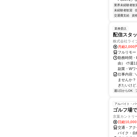
業界未経験者歓
未経験者歓迎
交通費支給
資
業務委託
配信スタッ
株式会社ライ
月給2,000
フルリモー
勤務時間・
由） ⛅週1
副業・Wワ
仕事内容: 
ませんか？
ぎたいけど…
週1日からOK
アルバイト・パ
ゴルフ場
京葉カントリー
日給10,00
交通・アク
バイク・自