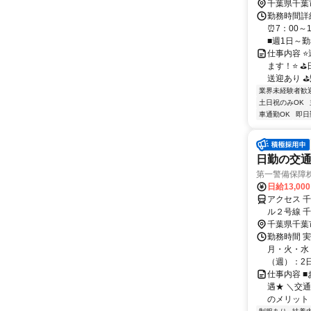
千葉県千葉
勤務時間詳細
⏰7：00～
■週1日～勤務
仕事内容 
ます！⭐ 
送迎あり ⛳
業界未経験者歓
土日祝のみOK
車通勤OK
即日
日勤の交通
第一警備保障
日給13,00
アクセス 
ル２号線 
徒歩約25
千葉県千葉
勤務時間 
月・火・水・
（週）：2日 
仕事内容 
遇★ ＼交
のメリット＞