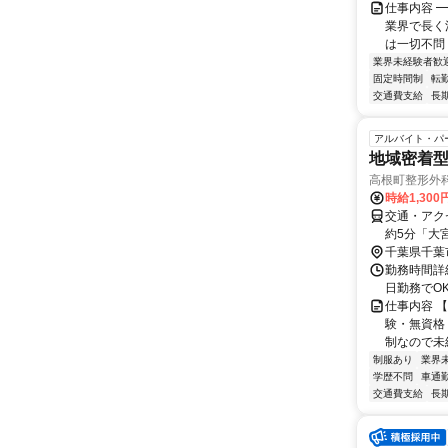
仕事内容 
業界で長く
は一切不問 
業界未経験者歓
固定時間制
転
交通費支給
長
アルバイト・パ
地域密着
高根町整形外科
時給1,300
交通・アク
約5分「大宮
千葉県千葉
勤務時間詳細
日勤務でO
仕事内容 
験・無資格
制なので未経
制服あり
業界
学歴不問
車通勤
交通費支給
長