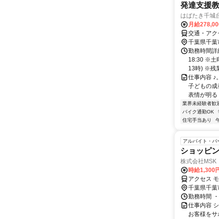
発達支援
はばたき千城
月給278,0
交通・アク
千葉県千葉
勤務時間詳細
18:30 
13時) ※残業
仕事内容 ♪
子どもの成長
表情が明るく
業界未経験者歓
バイク通勤OK
住宅手当あり
アルバイト・パ
ショッピ
株式会社MSK
時給1,300
アクセス 
千葉県千葉
勤務時間 ・勤
仕事内容 
お客様をサ