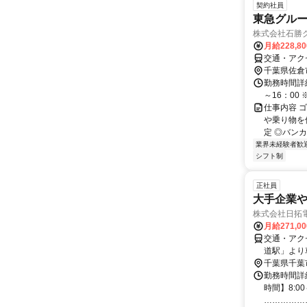
契約社員
東急グル
株式会社石勝
月給228,8
交通・アク
千葉県佐倉
勤務時間詳細
～16：0
仕事内容 
や乗り物を
定 ◎バンカ
業界未経験者歓
シフト制
正社員
大手企業
株式会社日拓
月給271,0
交通・アク
道駅」より
千葉県千葉
勤務時間詳
時間】8:0
………………