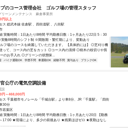
ープのコース管理会社 ゴルフ場の管理スタッフ
グリーンメンテナンス 麻倉事業所
00円以上
セス 総武本線 佐倉駅 、四街道駅 、八街駅
市
 実働時間：1日あたり8時間 平均勤務日数：1ヶ月あたり22日 5：30
0 ※実働8時間のシフト制 ※閑散期・繁忙期により、変動あり
ゴルフ場のコースを綺麗していただきます。 【具体的には】 ◎芝刈り機
使って、コース内の芝をカット ◎コース内の清掃 ◎樹木の枝切りや剪
ーのお手入れ ◎グリーンの状態保...
迎
バイク通勤OK
学歴不問
車通勤OK
経験不問
賞与あり
ブランクOK
や官公庁の電気空調設備
電設
00円～468,000円
セス 千葉都市モノレール「千城台駅」より車8分、JR「千葉駅」「四街
車30分
市若葉区
細 実働時間：1日あたり8時間 平均勤務日数：1ヶ月あたり20日 【勤務
0～17:00 ★現場により、多少の前後あり ★残業ほぼゼロ ★夜勤はなし
………………...