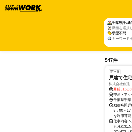
千葉県
千城
職種を選択
学歴不問
キーワード
547件
正社員
戸建て住
株式会社創建
月給315,0
交通・アク
千葉県千葉
勤務時間詳細
8：00～1
を利用可能で
仕事内容 
も月給31.
POINT2／