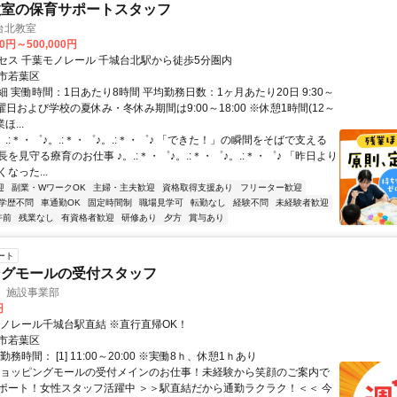
教室の保育サポートスタッフ
台北教室
00円～500,000円
セス 千葉モノレール 千城台北駅から徒歩5分圏内
市若葉区
 実働時間：1日あたり8時間 平均勤務日数：1ヶ月あたり20日 9:30～
※土曜日および学校の夏休み・冬休み期間は9:00～18:00 ※休憩1時間(12～
ほ...
。.:＊・゜♪。.:＊・゜♪。.:＊・゜♪ 「できた！」の瞬間をそばで支える
を見守る療育のお仕事 ♪。.:＊・゜♪。.:＊・゜♪。.:＊・゜♪ 「昨日より
なった...
迎
副業・WワークOK
主婦・主夫歓迎
資格取得支援あり
フリーター歓迎
学歴不問
車通勤OK
固定時間制
職場見学可
転勤なし
経験不問
未経験者歓迎
午前
残業なし
有資格者歓迎
研修あり
夕方
賞与あり
ート
ングモールの受付スタッフ
 施設事業部
円
モノレール千城台駅直結 ※直行直帰OK！
市若葉区
務時間： [1] 11:00～20:00 ※実働8ｈ、休憩1ｈあり
ショッピングモールの受付メインのお仕事！未経験から笑顔のご案内で
ポート！女性スタッフ活躍中 ＞＞駅直結だから通勤ラクラク！＜＜ 今