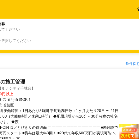
台駅
してください
を選択してください
条件保
宅の施工管理
【ルナシティ千城台】
00円以上
セス 直行直帰OK！
市若葉区
 実働時間：1日あたり8時間 平均勤務日数：1ヶ月あたり20日 〜 21日
7：00（実働8時間／休憩1時間） ◆配属現場から20分～30分程度の社宅
す。 ◆夜...
＼POINT1／とびきりの待遇面 ￣￣￣￣￣￣￣￣￣￣￣￣￣￣ ■未経験で
5万円スタート ■賞与は最大年3回！ ■20代で年収600万円が実現可能 ＼
福利厚生も充...