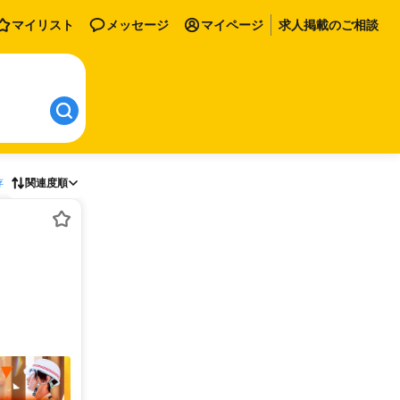
マイリスト
メッセージ
マイページ
求人掲載のご相談
存
関連度順