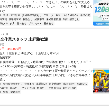
。.:＊・゜♪。.:＊・゜♪。.:＊・゜♪ 「できた！」の瞬間をそばで支える
を見守る療育のお仕事 ♪。.:＊・゜♪。.:＊・゜♪。.:＊・゜♪ 「昨日より
な...
迎
主婦・主夫歓迎
資格取得支援あり
フリーター歓迎
バイク通勤OK
学歴不問
時間制
職場見学可
転勤なし
経験不問
未経験者歓迎
午前
残業なし
研修あり
夕方
賞与あり
ブランクOK
育休あり
正社員
全作業スタッフ 未経験歓迎
整管
00円～448,000円
セス 千城台駅より徒歩5分･千葉駅より車20分
市若葉区
細 実働時間：1日あたり7時間30分 平均勤務日数：1ヶ月あたり18日 〜
00～17:00(休憩90分) ※残業月10時間以内 ※繁忙期は1～3月
･─･･─･･─･･─･･─･･─･･─･･⭐ ＼今だけ！夏〜秋限定キャンペーン／ ✨
最大20万円支給✨(規定) ✅入社半年後に【10万円】 ✅さらに半年後に
...
迎
資格取得支援あり
学歴不問
車通勤OK
固定時間制
職場見学可
転勤なし
験者歓迎
賞与あり
ブランクOK
育休あり
交通費支給
駅近5分以内
り
髪型・髪色自由