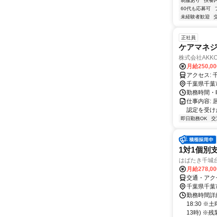
制服あり
扶養
60代も応募可
未経験者歓迎
正社員
ケアマネジ
株式会社AKK
月給250,0
千葉県千葉
勤務時間・曜
仕事内容:
認定を受け
即日勤務OK
交
1対1個別
はばたき千城
月給278,0
交通・アク
千葉県千葉
勤務時間詳細
18:30 
13時) ※残業