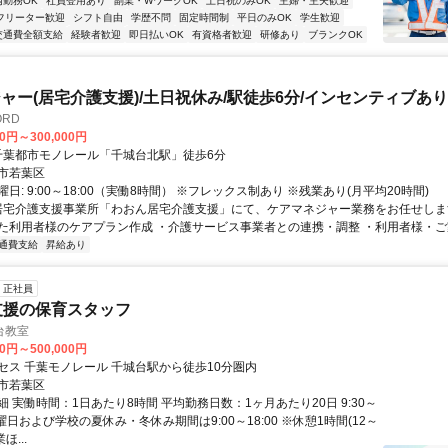
内勤務OK
社員登用あり
副業・WワークOK
土日祝のみOK
主婦・主夫歓迎
フリーター歓迎
シフト自由
学歴不問
固定時間制
平日のみOK
学生歓迎
交通費全額支給
経験者歓迎
即日払いOK
有資格者歓迎
研修あり
ブランクOK
ャー(居宅介護支援)/土日祝休み/駅徒歩6分/インセンティブあり
ORD
00円～300,000円
アクセス: 千葉都市モノレール「千城台北駅」徒歩6分
市若葉区
日: 9:00～18:00（実働8時間） ※フレックス制あり ※残業あり(月平均20時間)
 居宅介護支援事業所「わおん居宅介護支援」にて、ケアマネジャー業務をお任せしま
た利用者様のケアプラン作成 ・介護サービス事業者との連携・調整 ・利用者様・ご家族
通費支給
昇給あり
正社員
支援の保育スタッフ
台教室
00円～500,000円
セス 千葉モノレール 千城台駅から徒歩10分圏内
市若葉区
 実働時間：1日あたり8時間 平均勤務日数：1ヶ月あたり20日 9:30～
※土曜日および学校の夏休み・冬休み期間は9:00～18:00 ※休憩1時間(12～
ほ...