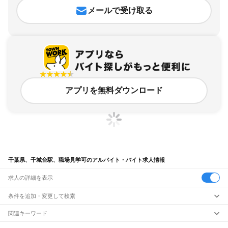
メールで受け取る
アプリを無料ダウンロード
千葉県、千城台駅、職場見学可のアルバイト・バイト求人情報
求人の詳細を表示
条件を追加・変更して検索
市区町村を追加・変更
関連キーワード
完全在宅ワーク 全国
シール貼り 在宅
現在地周辺
ガチャガチャ
犬カフェ
千葉県