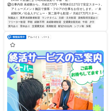
24:00 ※店舗により時間前後あり 早番・遅...
仕事内容 未経験から、月給27万円・年間休日127日で安定スタート。
アミューズメント施設で接客・フロアの仕事をお任せします。 ✅ 未
経験OK／社会人デビュー・第二新卒も歓迎 ✅ 月給27万円スター...
制服あり
業界未経験者歓迎
ランチタイム
主婦・主夫歓迎
資格取得支援あり
フリーター歓迎
早朝
経験不問
未経験者歓迎
交通費全額支給
午前
夕方
賞与あり
育休あり
交通費支給
長期歓迎
駅近5分以内
シフト制
深夜
アルバイト・パート