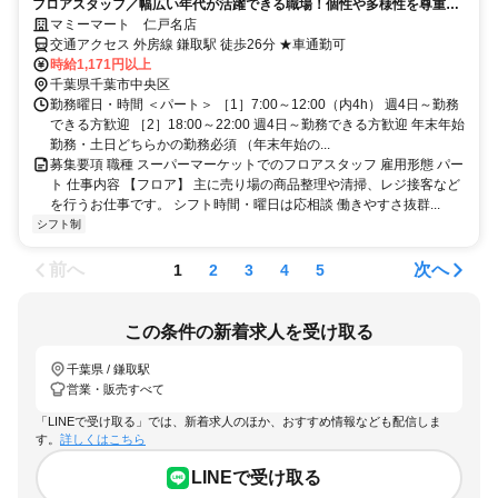
フロアスタッフ／幅広い年代が活躍できる職場！個性や多様性を尊重し
身だしなみ基準大幅緩和♪
マミーマート 仁戸名店
交通アクセス 外房線 鎌取駅 徒歩26分 ★車通勤可
時給1,171円以上
千葉県千葉市中央区
勤務曜日・時間 ＜パート＞ ［1］7:00～12:00（内4h） 週4日～勤務
できる方歓迎 ［2］18:00～22:00 週4日～勤務できる方歓迎 年末年始
勤務・土日どちらかの勤務必須 （年末年始の...
募集要項 職種 スーパーマーケットでのフロアスタッフ 雇用形態 パー
ト 仕事内容 【フロア】 主に売り場の商品整理や清掃、レジ接客など
を行うお仕事です。 シフト時間・曜日は応相談 働きやすさ抜群...
シフト制
前へ
次へ
1
2
3
4
5
この条件の新着求人を受け取る
千葉県 / 鎌取駅
営業・販売すべて
「LINEで受け取る」では、新着求人のほか、おすすめ情報なども配信しま
す。
詳しくはこちら
LINEで受け取る