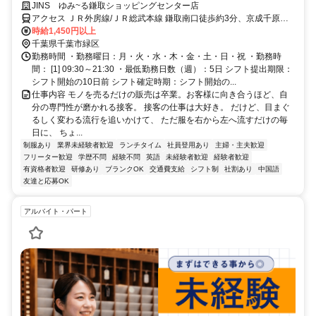
ノの「専門技術職」へ。
JINS ゆみ~る鎌取ショッピングセンター店
アクセス ＪＲ外房線/ＪＲ総武本線 鎌取南口徒歩約3分、京成千原線
学園前（千葉県）出入口1徒歩約25分、京成千原線 おゆみ野北口徒歩
時給1,450円以上
約28分 JR鎌取駅 南口より徒歩約3分
千葉県千葉市緑区
勤務時間 ・勤務曜日：月・火・水・木・金・土・日・祝 ・勤務時
間： [1] 09:30～21:30 ・最低勤務日数（週）：5日 シフト提出期限：
シフト開始の10日前 シフト確定時期：シフト開始の...
仕事内容 モノを売るだけの販売は卒業。お客様に向き合うほど、自
分の専門性が磨かれる接客。 接客の仕事は大好き。 だけど、目まぐ
るしく変わる流行を追いかけて、 ただ服を右から左へ流すだけの毎
日に、 ちょ...
制服あり
業界未経験者歓迎
ランチタイム
社員登用あり
主婦・主夫歓迎
フリーター歓迎
学歴不問
経験不問
英語
未経験者歓迎
経験者歓迎
有資格者歓迎
研修あり
ブランクOK
交通費支給
シフト制
社割あり
中国語
友達と応募OK
アルバイト・パート