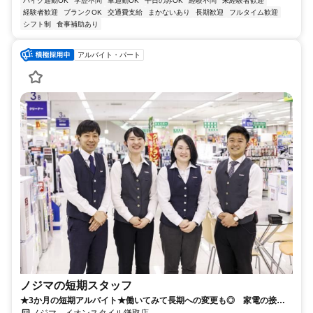
バイク通勤OK
学歴不問
車通勤OK
平日のみOK
経験不問
未経験者歓迎
経験者歓迎
ブランクOK
交通費支給
まかないあり
長期歓迎
フルタイム歓迎
シフト制
食事補助あり
アルバイト・パート
ノジマの短期スタッフ
★3か月の短期アルバイト★働いてみて長期への変更も◎ 家電の接客
のお仕事です！
ノジマ イオンスタイル鎌取店