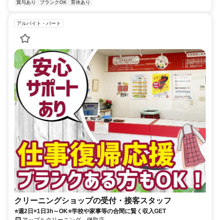
賞与あり
ブランクOK
育休あり
アルバイト・パート
クリーニングショップの受付・接客スタッフ
⭐週2日×1日3h～OK⭐学校や家事等の合間に賢く収入GET
アップルクリーニング 鎌取店