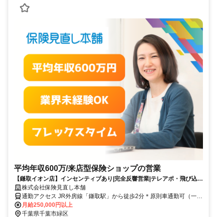
平均年収600万/来店型保険ショップの営業
【鎌取イオン店】インセンティブあり|完全反響営業|テレアポ・飛び込み
などの営業活動一切ナシ
株式会社保険見直し本舗
通勤アクセス JR外房線「鎌取駅」から徒歩2分＊原則車通勤可（一部
該当しない店舗あり※ご相談ください）
月給250,000円以上
千葉県千葉市緑区