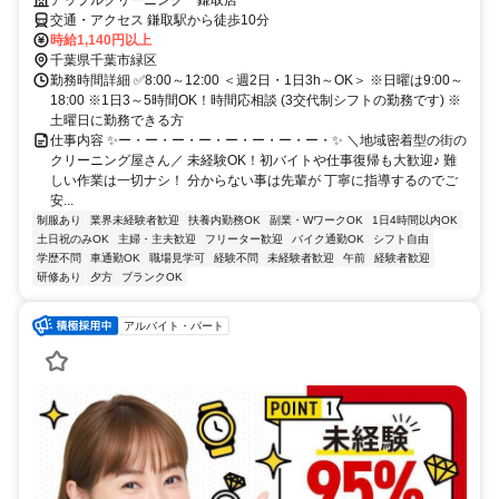
交通・アクセス 鎌取駅から徒歩10分
時給1,140円以上
千葉県千葉市緑区
勤務時間詳細 ✅8:00～12:00 ＜週2日・1日3h～OK＞ ※日曜は9:00～
18:00 ※1日3～5時間OK！時間応相談 (3交代制シフトの勤務です) ※
土曜日に勤務できる方
仕事内容 ✨ー・ー・ー・ー・ー・ー・ー・ー・✨ ＼地域密着型の街の
クリーニング屋さん／ 未経験OK！初バイトや仕事復帰も大歓迎♪ 難
しい作業は一切ナシ！ 分からない事は先輩が 丁寧に指導するのでご
安...
制服あり
業界未経験者歓迎
扶養内勤務OK
副業・WワークOK
1日4時間以内OK
土日祝のみOK
主婦・主夫歓迎
フリーター歓迎
バイク通勤OK
シフト自由
学歴不問
車通勤OK
職場見学可
経験不問
未経験者歓迎
午前
経験者歓迎
研修あり
夕方
ブランクOK
アルバイト・パート