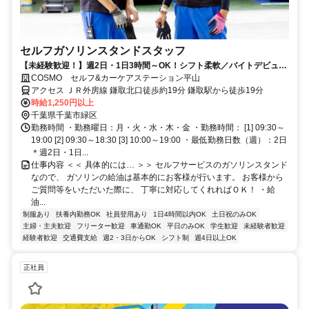
セルフガソリンスタンドスタッフ
【未経験歓迎！】週2日・1日3時間～OK！シフト柔軟／バイトデビュー
OK／社員割引／幅広いスキルが身につく
COSMO セルフ&カーケアステーション平山
アクセス ＪＲ外房線 鎌取北口徒歩約19分 鎌取駅から徒歩19分
時給1,250円以上
千葉県千葉市緑区
勤務時間 ・勤務曜日：月・火・水・木・金 ・勤務時間： [1] 09:30～
19:00 [2] 09:30～18:30 [3] 10:00～19:00 ・最低勤務日数（週）：2日
＊週2日・1日...
仕事内容 ＜＜ 具体的には… ＞＞ セルフサービスのガソリンスタンド
なので、 ガソリンの給油は基本的にお客様が行います。 お客様から
ご質問等をいただいた際に、 丁寧に対応してくれればＯＫ！ ・給
油...
制服あり
扶養内勤務OK
社員登用あり
1日4時間以内OK
土日祝のみOK
主婦・主夫歓迎
フリーター歓迎
車通勤OK
平日のみOK
学生歓迎
未経験者歓迎
経験者歓迎
交通費支給
週2・3日からOK
シフト制
週4日以上OK
正社員