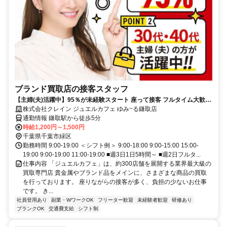
ブランド買取店の接客スタッフ
【主婦(夫)活躍中】95％が未経験スタート 座って接客 フルタイム大歓迎
データ入力あり
株式会社クレイン ジュエルカフェ ゆみ~る鎌取店
通勤情報 鎌取駅から徒歩5分
時給1,200円～1,500円
千葉県千葉市緑区
勤務時間 9:00-19:00 ＜シフト例＞ 9:00-18:00 9:00-15:00 15:00-
19:00 9:00-19:00 11:00-19:00 ■週3日1日5時間～ ■週2日フルタ...
仕事内容 「ジュエルカフェ」は、約300店舗を展開する業界最大級の
買取専門店 貴金属やブランド品をメインに、さまざまな商品の買取
を行っております。 座りながらの接客が多く、負担の少ないお仕事
です。 き...
社員登用あり
副業・WワークOK
フリーター歓迎
未経験者歓迎
研修あり
ブランクOK
交通費支給
シフト制