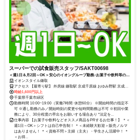
スーパーでの試食販売スタッフ/SAKT00698
＜週1日＆月2回～OK＞安心のイオングループ勤務♪お菓子や飲料等の
PR♪事前研修で未経験も安心＊20～60代活躍中
イオンスタイル鎌取
アクセス 【最寄り駅】 外房線 鎌取駅 京成千原線 おゆみ野駅 京成千
原線 学園前駅
時給1,600円以上
千葉県千葉市緑区
勤務時間 10:00~19:00（実働7時間･休憩60分） ※開始時間の指定不
可 ※通し勤務のみ／開始時刻の変更や短時間勤務は不可 ※初回や業
務により、30分程度の早出をお願いする場合あり *法定を...
仕事内容 【お菓子や飲料などオススメ商品をPRするお仕事！】 ＊＜
週1日～OK＞シフトは自己申告制！ ＊＜未経験大歓迎＞販売ノルマ
はありません！ ＊＜資格不問＞主婦（主夫）・学生さん活躍中！ ＊
＜お得...