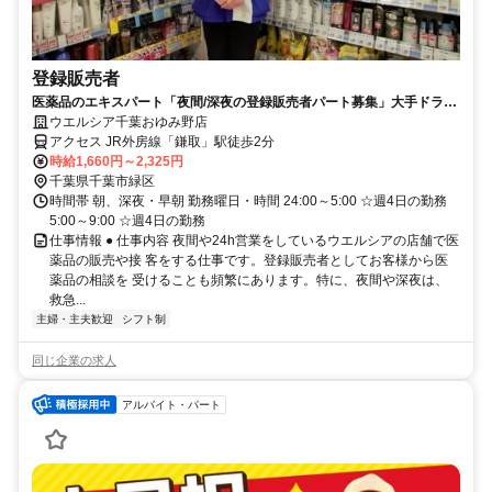
登録販売者
医薬品のエキスパート「夜間/深夜の登録販売者パート募集」大手ドラッ
グストア ウエルシアの求人
ウエルシア千葉おゆみ野店
アクセス JR外房線「鎌取」駅徒歩2分
時給1,660円～2,325円
千葉県千葉市緑区
時間帯 朝、深夜・早朝 勤務曜日・時間 24:00～5:00 ☆週4日の勤務
5:00～9:00 ☆週4日の勤務
仕事情報 ● 仕事内容 夜間や24h営業をしているウエルシアの店舗で医
薬品の販売や接 客をする仕事です。登録販売者としてお客様から医
薬品の相談を 受けることも頻繁にあります。特に、夜間や深夜は、
救急...
主婦・主夫歓迎
シフト制
同じ企業の求人
アルバイト・パート