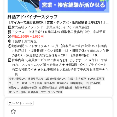
終活アドバイザースタッフ
【マイカーで直行直帰OK！営業・テレアポ・販売経験者は即戦力！】週
3日～＆扶養内勤務OKだから、主婦さんも活躍中♪社会復帰の方も大歓
株式会社ライフランド 京葉支店(ライフケア鎌取会堂)
迎です◎柔軟なシフト体制・しっかりとしたサポート体制充実で働きや
アクセス ＪＲ外房線/ＪＲ総武本線 鎌取北口徒歩約10分、京成千原線
すさもバツグン！フルタイム希望も大歓迎！正社員登用実績もあります♪
学園前（千葉県）出入口1徒歩約27分
時給1,200円～1,650円
千葉県千葉市緑区
勤務時間 シフトサイクル：1ヶ月 【自家用車で直行直帰OK！扶養内
も歓迎◎】 ・1日4時間～◎／週3日～◎ ・日曜定休♪ 午前のみ／午後
のみOK ・家庭都合の急なお休みもOK！ （勤務時間例） ＊9...
仕事内容 ＼会員サービスのご案内をお任せします！／ ★午前・午後
のみ、フルタイムなど選べる働き方★ ★週3日～OK！プライベート
両立も可能です★ ★お仕事復帰も大歓迎♪子育て中の方も活躍中★ ＼
一覧...
扶養内勤務OK
社員登用あり
1日4時間以内OK
主婦・主夫歓迎
60代も応募可
フリーター歓迎
シフト自由
学歴不問
車通勤OK
職場見学可
平日のみOK
転勤なし
未経験者歓迎
交通費全額支給
経験者歓迎
有資格者歓迎
月1シフト提出
研修あり
夕方
ブランクOK
アルバイト・パート