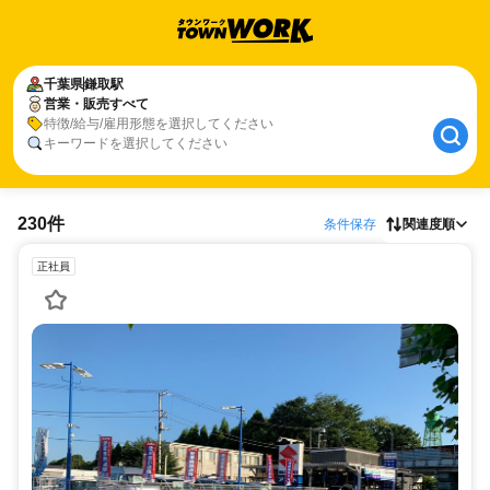
千葉県
鎌取駅
営業・販売すべて
特徴/給与/雇用形態を選択してください
キーワードを選択してください
230件
条件保存
関連度順
正社員