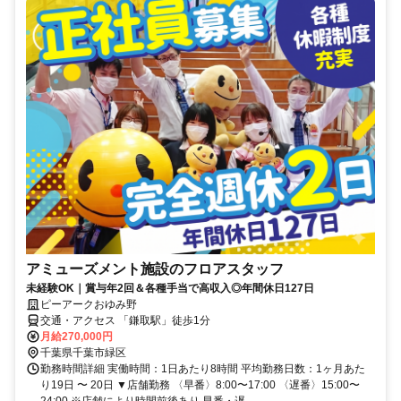
アミューズメント施設のフロアスタッフ
未経験OK｜賞与年2回＆各種手当で高収入◎年間休日127日
ピーアークおゆみ野
交通・アクセス 「鎌取駅」徒歩1分
月給270,000円
千葉県千葉市緑区
勤務時間詳細 実働時間：1日あたり8時間 平均勤務日数：1ヶ月あた
り19日 〜 20日 ▼店舗勤務 〈早番〉8:00〜17:00 〈遅番〉15:00〜