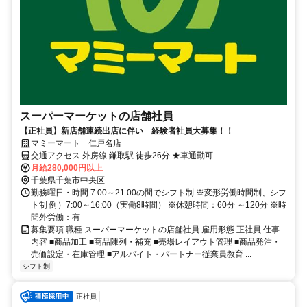
スーパーマーケットの店舗社員
【正社員】新店舗連続出店に伴い 経験者社員大募集！！
マミーマート 仁戸名店
交通アクセス 外房線 鎌取駅 徒歩26分 ★車通勤可
月給280,000円以上
千葉県千葉市中央区
勤務曜日・時間 7:00～21:00の間でシフト制 ※変形労働時間制、シフ
ト制 例）7:00～16:00（実働8時間） ※休憩時間：60分 ～120分 ※時
間外労働：有
募集要項 職種 スーパーマーケットの店舗社員 雇用形態 正社員 仕事
内容 ■商品加工 ■商品陳列・補充 ■売場レイアウト管理 ■商品発注・
売価設定・在庫管理 ■アルバイト・パートナー従業員教育 ...
シフト制
正社員