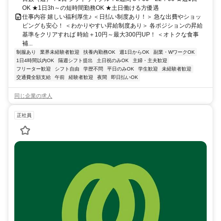
OK ★1日3h～の短時間勤務OK ★土日働ける方優遇
仕事内容 嬉しい福利厚生♪ ＜日払い制度あり！＞ 急な出費やショッ
ピングも安心！ ＜わかりやすい昇給制度あり＞ 各ポジションの昇給
基準をクリアすれば 時給＋10円～最大300円UP！ ＜オトクな食事
補...
制服あり
業界未経験者歓迎
扶養内勤務OK
週1日からOK
副業・WワークOK
1日4時間以内OK
隔週シフト提出
土日祝のみOK
主婦・主夫歓迎
フリーター歓迎
シフト自由
学歴不問
平日のみOK
学生歓迎
未経験者歓迎
交通費全額支給
午前
経験者歓迎
夜間
即日払いOK
同じ企業の求人
正社員