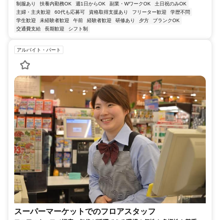
制服あり
扶養内勤務OK
週1日からOK
副業・WワークOK
土日祝のみOK
主婦・主夫歓迎
60代も応募可
資格取得支援あり
フリーター歓迎
学歴不問
学生歓迎
未経験者歓迎
午前
経験者歓迎
研修あり
夕方
ブランクOK
交通費支給
長期歓迎
シフト制
アルバイト・パート
スーパーマーケットでのフロアスタッフ