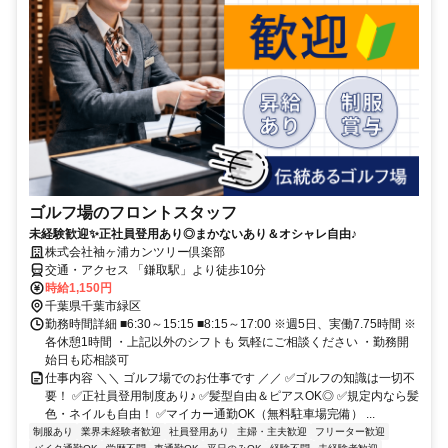
ゴルフ場のフロントスタッフ
未経験歓迎✨正社員登用あり◎まかないあり＆オシャレ自由♪
株式会社袖ヶ浦カンツリー倶楽部
交通・アクセス 「鎌取駅」より徒歩10分
時給1,150円
千葉県千葉市緑区
勤務時間詳細 ■6:30～15:15 ■8:15～17:00 ※週5日、実働7.75時間 ※
各休憩1時間 ・上記以外のシフトも 気軽にご相談ください ・勤務開
始日も応相談可
仕事内容 ＼＼ ゴルフ場でのお仕事です ／／ ✅ゴルフの知識は一切不
要！ ✅正社員登用制度あり♪ ✅髪型自由＆ピアスOK◎ ✅規定内なら髪
色・ネイルも自由！ ✅マイカー通勤OK（無料駐車場完備） ...
制服あり
業界未経験者歓迎
社員登用あり
主婦・主夫歓迎
フリーター歓迎