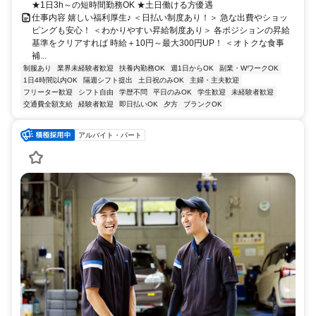
★1日3h～の短時間勤務OK ★土日働ける方優遇
仕事内容 嬉しい福利厚生♪ ＜日払い制度あり！＞ 急な出費やショッ
ピングも安心！ ＜わかりやすい昇給制度あり＞ 各ポジションの昇給
基準をクリアすれば 時給＋10円～最大300円UP！ ＜オトクな食事
補...
制服あり
業界未経験者歓迎
扶養内勤務OK
週1日からOK
副業・WワークOK
1日4時間以内OK
隔週シフト提出
土日祝のみOK
主婦・主夫歓迎
フリーター歓迎
シフト自由
学歴不問
平日のみOK
学生歓迎
未経験者歓迎
交通費全額支給
経験者歓迎
即日払いOK
夕方
ブランクOK
アルバイト・パート