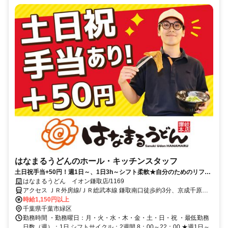
はなまるうどんのホール・キッチンスタッフ
土日祝手当+50円！週1日～、1日3h～シフト柔軟★自分のためのリフレ
ッシュワークにオススメ★
はなまるうどん イオン鎌取店/1169
アクセス ＪＲ外房線/ＪＲ総武本線 鎌取南口徒歩約3分、京成千原線
学園前（千葉県）出入口1徒歩約25分、京成千原線 おゆみ野北口徒歩
時給1,150円以上
約28分 外房線鎌取駅より徒歩1分
千葉県千葉市緑区
勤務時間 ・勤務曜日：月・火・水・木・金・土・日・祝 ・最低勤務
日数（週）：1日 シフトサイクル：2週間 8：00～22：00 ★週1日～