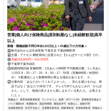
営業|個人向け保険商品|原則転勤なし|未経験歓迎|高卒
以上
業種・職種経験不問◎年休120日以上＜45歳以下の方対象＞
株式会社かんぽ生命保険 千葉支店 千葉緑郵便局
交通・アクセス 郵便局内に設置された【かんぽサービス部】での勤
務となります
月給256,800円～310,350円
千葉県千葉市緑区
勤務時間詳細 実働時間：1日あたり8時間 平均勤務日数：1ヶ月あた
り20日 8：20～17：20、8：50～17：50等（実働8時間／休憩60
分） ※配属先により勤務時間が異なる場合があります。 ※...
仕事内容 「あなたがいてくれてよかった。」 安心を届けるのは、商
品ではなく“あなた”の存在です。 テレビCMでもおなじみの「かんぽ
さん」として、地域の皆さまから親しまれている私たち。 お客さま
にとっ...
制服あり
業界未経験者歓迎
ランチタイム
副業・WワークOK
資格取得支援あり
バイク通勤OK
車通勤OK
固定時間制
職場見学可
転勤なし
経験不問
未経験者歓迎
住宅手当あり
交通費全額支給
経験者歓迎
有資格者歓迎
研修あり