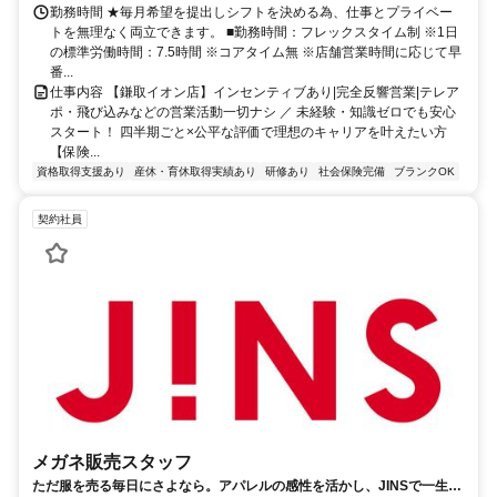
勤務時間 ★毎月希望を提出しシフトを決める為、仕事とプライベー
トを無理なく両立できます。 ■勤務時間：フレックスタイム制 ※1日
の標準労働時間：7.5時間 ※コアタイム無 ※店舗営業時間に応じて早
番...
仕事内容 【鎌取イオン店】インセンティブあり|完全反響営業|テレア
ポ・飛び込みなどの営業活動一切ナシ ／ 未経験・知識ゼロでも安心
スタート！ 四半期ごと×公平な評価で理想のキャリアを叶えたい方
【保険...
資格取得支援あり
産休・育休取得実績あり
研修あり
社会保険完備
ブランクOK
契約社員
メガネ販売スタッフ
ただ服を売る毎日にさよなら。アパレルの感性を活かし、JINSで一生モ