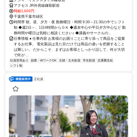
アクセス JR外房線鎌取駅前
時給1,600円
千葉県千葉市緑区
時間帯 朝、昼、夕方・夜 勤務曜日・時間 9:30～21:30の中でシフト
制 ◆週2日～、1日4時間からＯＫ ◆週末中心や平日夕方中心など 勤
務時間や曜日は気軽に相談ください♪ ◆講義やサークルの...
仕事情報 ● 仕事内容 お客様のお困りごとに寄り添って商品をご提案
するお仕事。 電化製品は見た目だけでは商品の違いを把握すること
は難しい。 だからこそ、まずはお客様としっかり話して、何が大切
で何が ...
社員登用あり
副業・WワークOK
主婦・主夫歓迎
学生歓迎
交通費支給
シフト制
正社員