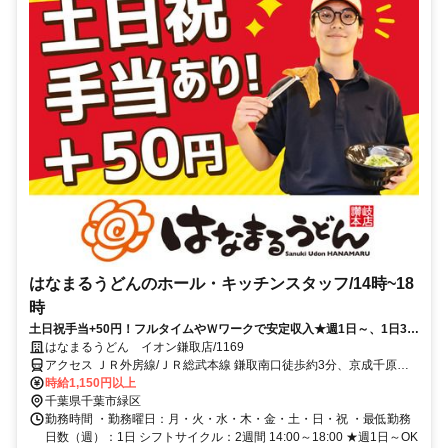
はなまるうどんのホール・キッチンスタッフ/14時~18
時
土日祝手当+50円！フルタイムやＷワークで安定収入★週1日～、1日3h
～時間・曜日の組合せ自由★
はなまるうどん イオン鎌取店/1169
アクセス ＪＲ外房線/ＪＲ総武本線 鎌取南口徒歩約3分、京成千原線
学園前（千葉県）出入口1徒歩約25分、京成千原線 おゆみ野北口徒歩
時給1,150円以上
約28分 外房線鎌取駅より徒歩1分
千葉県千葉市緑区
勤務時間 ・勤務曜日：月・火・水・木・金・土・日・祝 ・最低勤務
日数（週）：1日 シフトサイクル：2週間 14:00～18:00 ★週1日～OK