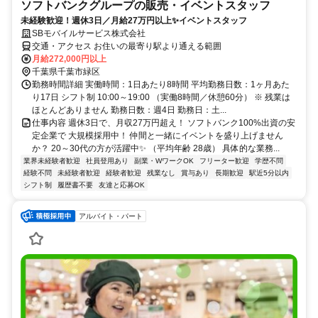
ソフトバンクグループの販売・イベントスタッフ
未経験歓迎！週休3日／月給27万円以上✨イベントスタッフ
SBモバイルサービス株式会社
交通・アクセス お住いの最寄り駅より通える範囲
月給272,000円以上
千葉県千葉市緑区
勤務時間詳細 実働時間：1日あたり8時間 平均勤務日数：1ヶ月あた
り17日 シフト制 10:00～19:00 （実働8時間／休憩60分） ※ 残業は
ほとんどありません 勤務日数：週4日 勤務日：土...
仕事内容 週休3日で、月収27万円超え！ ソフトバンク100%出資の安
定企業で 大規模採用中！ 仲間と一緒にイベントを盛り上げません
か？ 20～30代の方が活躍中✨ （平均年齢 28歳） 具体的な業務...
業界未経験者歓迎
社員登用あり
副業・WワークOK
フリーター歓迎
学歴不問
経験不問
未経験者歓迎
経験者歓迎
残業なし
賞与あり
長期歓迎
駅近5分以内
シフト制
履歴書不要
友達と応募OK
アルバイト・パート