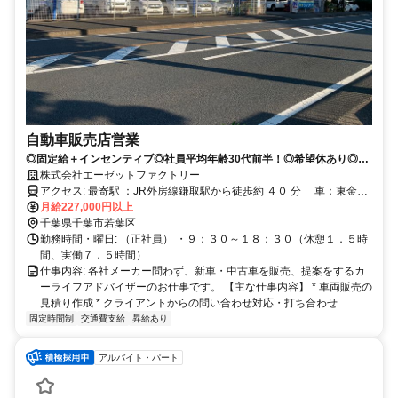
自動車販売店営業
◎固定給＋インセンティブ◎社員平均年齢30代前半！◎希望休あり◎祝
日休み◎未経験者歓迎
株式会社エーゼットファクトリー
アクセス: 最寄駅 ：JR外房線鎌取駅から徒歩約 ４０ 分 車：東金道
大宮IC降りて５０メートル
月給227,000円以上
千葉県千葉市若葉区
勤務時間・曜日: （正社員） ・９：３０～１８：３０（休憩１．５時
間、実働７．５時間）
仕事内容: 各社メーカー問わず、新車・中古車を販売、提案をするカ
ーライフアドバイザーのお仕事です。 【主な仕事内容】 * 車両販売の
見積り作成 * クライアントからの問い合わせ対応・打ち合わせ
固定時間制
交通費支給
昇給あり
アルバイト・パート