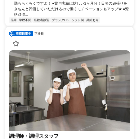
勤もらくらくですよ！ ●賞与実績は嬉しい3ヶ月分！日頃の頑張りを
きちんと評価していただけるので働くモチベーションもアップ★ ●資
格取得...
長期
学歴不問
経験者歓迎
ブランクOK
シフト制
昇給あり
正社員
調理師・調理スタッフ