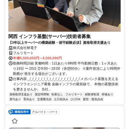
関西 インフラ基盤(サーバー)技術者募集
【3年以上サーバーの構築経験・保守経験必須】資格取得支援あり
株式会社林電子
フルリモート
年俸5,500,000円～6,500,000円
勤務時間詳細 実働時間：1日あたり8時間 平均勤務日数：1ヶ月あた
り19日 〜 20日 ⏰9:00～18:00（休憩60分） ※案件状況により時間外
勤務が 発生する場合がございます。
仕事内容 _/_/_/_/_/_/_/_/_/_/_/_/_/_/_/_/_/_/ メガバンク基盤を支える
インフラエンジニア募集 金融インフラの最前線で、 本物の基盤技術
を磨きませんか。 当社...
資格取得支援あり
固定時間制
転勤なし
フルリモート
経験者歓迎
研修あり
賞与あり
育休あり
交通費支給
土日祝休み
ひげOK
髪型・髪色自由
アルバイト・パート