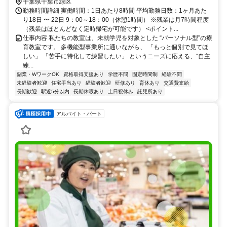
千葉県千葉市緑区
勤務時間詳細 実働時間：1日あたり8時間 平均勤務日数：1ヶ月あた
り18日 〜 22日 9：00～18：00（休憩1時間） ※残業は月7時間程度
（残業はほとんどなく定時帰宅が可能です） <ポイント...
仕事内容 私たちの教室は、未就学児を対象とした “パーソナル型”の療
育教室です。 多機能型事業所に通いながら、 「もっと個別で見てほ
しい」 「苦手に特化して練習したい」 というニーズに応える、“自主
練...
副業・WワークOK
資格取得支援あり
学歴不問
固定時間制
経験不問
未経験者歓迎
住宅手当あり
経験者歓迎
研修あり
育休あり
交通費支給
長期歓迎
駅近5分以内
長期休暇あり
土日祝休み
託児所あり
アルバイト・パート