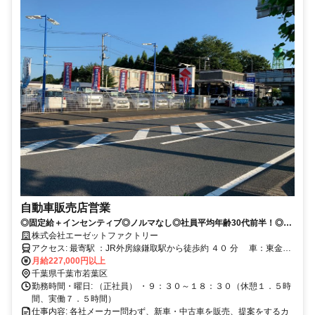
自動車販売店営業
◎固定給＋インセンティブ◎ノルマなし◎社員平均年齢30代前半！◎希
望休あり◎祝日休み◎未経験者歓迎
株式会社エーゼットファクトリー
アクセス: 最寄駅 ：JR外房線鎌取駅から徒歩約 ４０ 分 車：東金道
大宮IC降りて５０メートル
月給227,000円以上
千葉県千葉市若葉区
勤務時間・曜日: （正社員） ・９：３０～１８：３０（休憩１．５時
間、実働７．５時間）
仕事内容: 各社メーカー問わず、新車・中古車を販売、提案をするカ