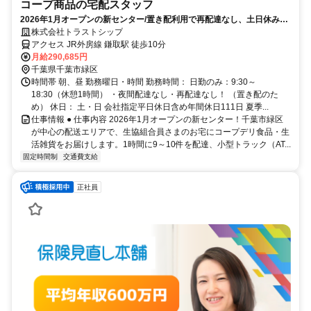
コープ商品の宅配スタッフ
2026年1月オープンの新センター/置き配利用で再配達なし、土日休みで
家族と過ごす時間も増える！
株式会社トラストシップ
アクセス JR外房線 鎌取駅 徒歩10分
月給290,685円
千葉県千葉市緑区
時間帯 朝、昼 勤務曜日・時間 勤務時間： 日勤のみ：9:30～
18:30（休憩1時間） ・夜間配達なし・再配達なし！ （置き配のた
め） 休日： 土・日 会社指定平日休日含め年間休日111日 夏季...
仕事情報 ● 仕事内容 2026年1月オープンの新センター！千葉市緑区
が中心の配送エリアで、生協組合員さまのお宅にコープデリ食品・生
活雑貨をお届けします。1時間に9～10件を配達、小型トラック（AT...
固定時間制
交通費支給
正社員