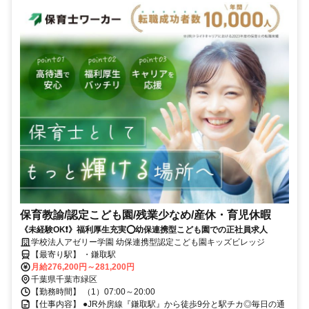
保育教諭/認定こども園/残業少なめ/産休・育児休暇
《未経験OK❗️》福利厚生充実⭕幼保連携型こども園での正社員求人
学校法人アゼリー学園 幼保連携型認定こども園キッズビレッジ
【最寄り駅】 ・鎌取駅
月給276,200円～281,200円
千葉県千葉市緑区
【勤務時間】 （1）07:00～20:00
【仕事内容】 ●JR外房線『鎌取駅』から徒歩9分と駅チカ◎毎日の通