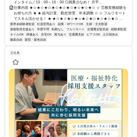
インタイム／10：00～16：00 ◎残業少なめ！ 月平...
仕事内容 ★☆★☆★☆★☆★☆★☆★☆★☆★☆ ☆ 労務実務経験を
お持ちの方 ★ ★ 給与計算、勤怠管理、年末調整 ☆ ☆ フルリモート
でスキル活かせる！ ★ ★☆★☆★☆★☆★☆★☆★☆★☆★☆ ...
業界未経験者歓迎
社員登用あり
副業・WワークOK
主婦・主夫歓迎
資格取得支援あり
学歴不問
転勤なし
フルリモート
交通費全額支給
経験者歓迎
ネイルOK
研修あり
在宅OK
賞与あり
交通費支給
ピアスOK
土日祝休み
服装自由
髪型・髪色自由
正社員