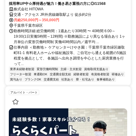
採用率UP中☆厚待遇が魅力！働き易さ重視の方に◎/11568
株式会社 HITOWA
交通・アクセス JR外房線鎌取駅より 徒歩約2分
月給250,000円～350,000円
千葉県千葉市緑区
勤務時間詳細 総労働時間：1週あたり30時間 〜 40時間 6:00～
19:00(1日実働5時間～12時間) ※勤務施設により異なる場合あり 1ヶ
月単位の変形労働時間制 実働40時間以内／週平均 ...
仕事内容 ＜勤務地＞ ケアセンターけやき園：千葉県千葉市緑区鎌取
町81-1 有料老人ホームや福祉施設等、ご自宅から通える範囲の5施設
程度を拠点として、 各施設へ出向き調理を中心とした厨房業務を行
って...
業界未経験者歓迎
変形労働時間制
主婦・主夫歓迎
資格取得支援あり
フリーター歓迎
車通勤OK
交通費全額支給
経験者歓迎
有資格者歓迎
研修あり
賞与あり
ブランクOK
交通費支給
社割あり
寮・社宅あり
食事補助あり
アルバイト・パート