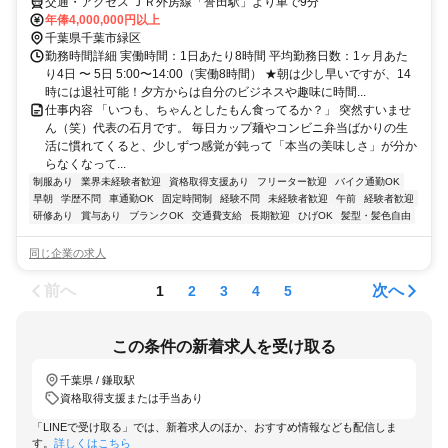
交通・アクセス ＪＲ外房線「誉田駅」より車で9分
年俸4,000,000円以上
千葉県千葉市緑区
勤務時間詳細 実働時間：1日あたり8時間 平均勤務日数：1ヶ月あた
り4日 〜 5日 5:00〜14:00（実働8時間） ★朝は少し早いですが、14
時には退社可能！夕方からは自分のビジネスや趣味に時間...
仕事内容 「いつも、ちゃんとしたもん食ってるか？」 突然すいませ
ん（笑）代表の石月です。 毎日カップ麺やコンビニ弁当ばかりの生
活に慣れてくると、少しずつ感覚が鈍って「本当の美味しさ」が分か
らなくなって...
制服あり
業界未経験者歓迎
資格取得支援あり
フリーター歓迎
バイク通勤OK
早朝
学歴不問
車通勤OK
固定時間制
経験不問
未経験者歓迎
午前
経験者歓迎
研修あり
賞与あり
ブランクOK
交通費支給
長期歓迎
ひげOK
髪型・髪色自由
同じ企業の求人
前へ
次へ
1
2
3
4
5
この条件の新着求人を受け取る
千葉県 / 鎌取駅
資格取得支援または手当あり
「LINEで受け取る」では、新着求人のほか、おすすめ情報なども配信しま
す。
詳しくはこちら