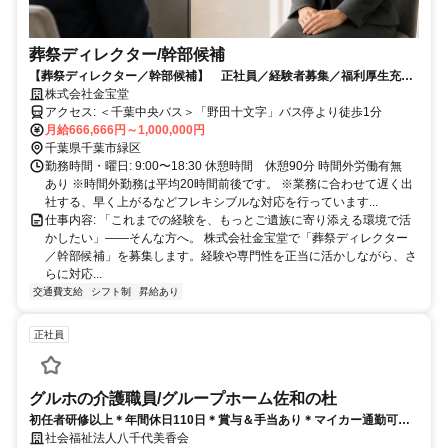
葬祭ディレクター/幹部候補
【葬祭ディレクター／幹部候補】 正社員／経験者募集／福利厚生充実
／月収66万円〜／千葉エリア採用
株式会社金宝堂
アクセス: ＜千葉中央バス＞「野田十文字」バス停より徒歩1分
月給666,666円～1,000,000円
千葉県千葉市緑区
勤務時間・曜日: 9:00〜18:30 休憩時間 休憩90分 時間外労働有無
あり ※時間外勤務は平均20時間前後です。 ※業務に合わせて遅く出
社する、早く上がるなどフレキシブルな対応を行っています...
仕事内容: 「これまでの経験を、もっとご遺族に寄り添える環境で活
かしたい」――そんな方へ。 株式会社金宝堂で「葬祭ディレクター
／幹部候補」を募集します。経験や専門性を正当に活かしながら、さ
らに対応...
交通費支給
シフト制
昇給あり
正社員
グルホの介護職員/グループホーム佐和の杜
初任者研修以上＊年間休日110日＊賞与＆手当あり＊マイカー通勤可◎
充実した研修制度であなたのキャリアをバックアップ！
社会福祉法人八千代美香会