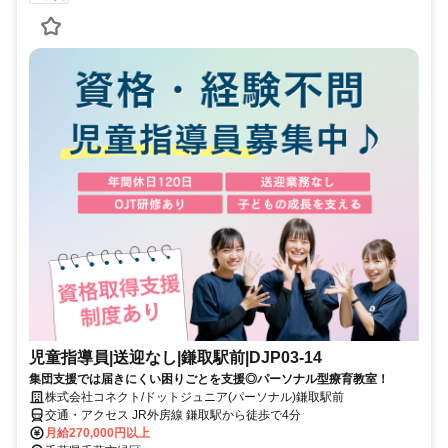
児童指導員|送迎なし|鎌取駅前|DJP03-14
集団支援では届きにくい困りごとを支援◎パーソナル型療育教室！
株式会社コネクト/ドットジュニア(パーソナル)鎌取駅前
交通・アクセス JR外房線 鎌取駅から徒歩で4分
月給270,000円以上