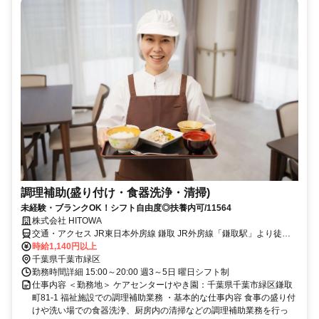
調理補助(盛り付け・食器洗浄・清掃)
未経験・ブランクOK！シフト自由度◎扶養内可/11564
株式会社 HITOWA
交通・アクセス JR東日本外房線 鎌取 JR外房線「鎌取駅」より徒歩1
分
時給1,140円以上
千葉県千葉市緑区
勤務時間詳細 15:00～20:00 週3～5日 曜日シフト制
仕事内容 ＜勤務地＞ ケアセンターけやき園：千葉県千葉市緑区鎌取
町81-1 福祉施設での調理補助業務 ・基本的な仕事内容 食事の盛り付
けや洗い場での食器洗浄、厨房内の清掃などの調理補助業務を行っ