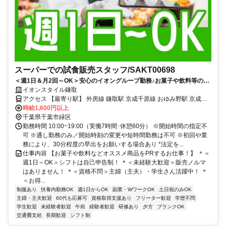
スーパーでの試食販売スタッフ/SAKT00698
＜週1日＆月2回～OK＞安心のイオングループ勤務♪お菓子や飲料等の
PR♪事前研修で未経験も安心＊20～60代活躍中
イオンスタイル鎌取
アクセス 【最寄り駅】 外房線 鎌取駅 京成千原線 おゆみ野駅 京成千
原線 学園前駅
時給1,600円以上
千葉県千葉市緑区
勤務時間 10:00~19:00（実働7時間･休憩60分） ※開始時間の指定不
可 ※通し勤務のみ／開始時刻の変更や短時間勤務は不可 ※初回や業
務により、30分程度の早出をお願いする場合あり *法定を...
仕事内容 【お菓子や飲料などオススメ商品をPRするお仕事！】 ＊＜
週1日～OK＞シフトは自己申告制！ ＊＜未経験大歓迎＞販売ノルマ
はありません！ ＊＜資格不問＞主婦（主夫）・学生さん活躍中！ ＊
＜お得...
制服あり
扶養内勤務OK
週1日からOK
副業・WワークOK
土日祝のみOK
主婦・主夫歓迎
60代も応募可
資格取得支援あり
フリーター歓迎
学歴不問
学生歓迎
未経験者歓迎
午前
経験者歓迎
研修あり
夕方
ブランクOK
交通費支給
長期歓迎
シフト制