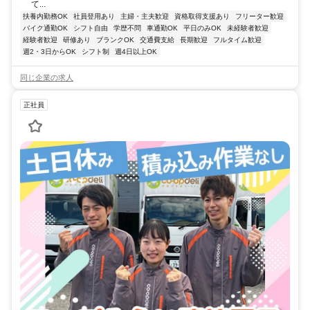
て...
扶養内勤務OK
社員登用あり
主婦・主夫歓迎
資格取得支援あり
フリーター歓迎
バイク通勤OK
シフト自由
学歴不問
車通勤OK
平日のみOK
未経験者歓迎
経験者歓迎
研修あり
ブランクOK
交通費支給
長期歓迎
フルタイム歓迎
週2・3日からOK
シフト制
週4日以上OK
同じ企業の求人
正社員