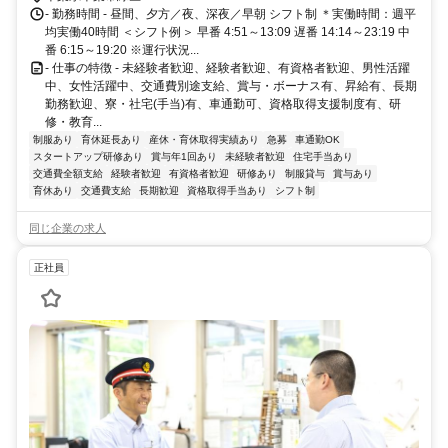
- 勤務時間 - 昼間、夕方／夜、深夜／早朝 シフト制 ＊実働時間：週平
均実働40時間 ＜シフト例＞ 早番 4:51～13:09 遅番 14:14～23:19 中
番 6:15～19:20 ※運行状況...
- 仕事の特徴 - 未経験者歓迎、経験者歓迎、有資格者歓迎、男性活躍
中、女性活躍中、交通費別途支給、賞与・ボーナス有、昇給有、長期
勤務歓迎、寮・社宅(手当)有、車通勤可、資格取得支援制度有、研
修・教育...
制服あり
育休延長あり
産休・育休取得実績あり
急募
車通勤OK
スタートアップ研修あり
賞与年1回あり
未経験者歓迎
住宅手当あり
交通費全額支給
経験者歓迎
有資格者歓迎
研修あり
制服貸与
賞与あり
育休あり
交通費支給
長期歓迎
資格取得手当あり
シフト制
同じ企業の求人
正社員