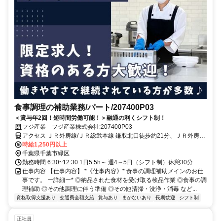
食事調理の補助業務/パート/207400P03
＜賞与年2回！短時間労働可能！＞融通の利くシフト制！
フジ産業 フジ産業株式会社:207400P03
アクセス ＪＲ外房線/ＪＲ総武本線 鎌取北口徒歩約21分、ＪＲ外房線/
ＪＲ総武本線 誉田南口徒歩約37分、京成千原線 学園前（千葉県）出
時給1,250円以上
入口1徒歩約48分
千葉県千葉市緑区
勤務時間 6:30~12:30 1日5.5h～ 週4～5日（シフト制）休憩30分
仕事内容 【仕事内容】 *《仕事内容》* 食事の調理補助メインのお仕
事です。 ー詳細ー* ◎納品された食材を受け取る検品作業 ◎食事の調
理補助 ◎その他調理に伴う準備 ◎その他清掃・洗浄・消毒 など...
資格取得支援あり
交通費全額支給
賞与あり
まかないあり
長期歓迎
シフト制
正社員