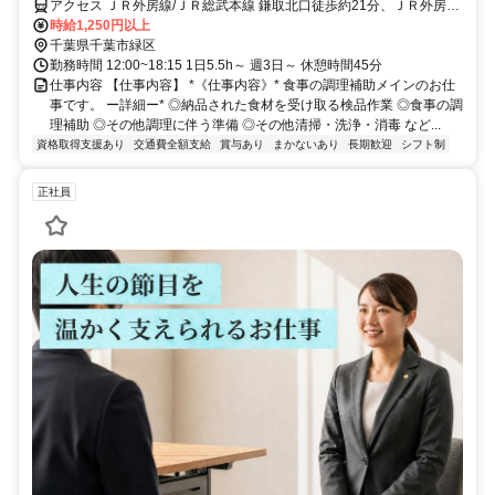
アクセス ＪＲ外房線/ＪＲ総武本線 鎌取北口徒歩約21分、ＪＲ外房線/
ＪＲ総武本線 誉田南口徒歩約37分、京成千原線 学園前（千葉県）出
時給1,250円以上
入口1徒歩約48分
千葉県千葉市緑区
勤務時間 12:00~18:15 1日5.5h～ 週3日～ 休憩時間45分
仕事内容 【仕事内容】 *《仕事内容》* 食事の調理補助メインのお仕
事です。 ー詳細ー* ◎納品された食材を受け取る検品作業 ◎食事の調
理補助 ◎その他調理に伴う準備 ◎その他清掃・洗浄・消毒 など...
資格取得支援あり
交通費全額支給
賞与あり
まかないあり
長期歓迎
シフト制
正社員