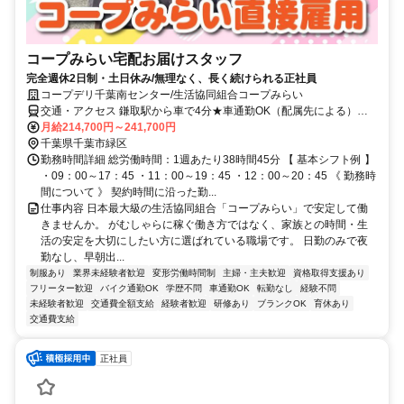
コープみらい宅配お届けスタッフ
完全週休2日制・土日休み/無理なく、長く続けられる正社員
コープデリ千葉南センター/生活協同組合コープみらい
交通・アクセス 鎌取駅から車で4分★車通勤OK（配属先による）※
配属先は、入職時期や各センターの人員状況を踏まえ、本人の希望を
月給214,700円～241,700円
考慮した上で、募集場所を含む通勤可能な範囲のセンターから決定し
千葉県千葉市緑区
ます。
勤務時間詳細 総労働時間：1週あたり38時間45分 【 基本シフト例 】
・09：00～17：45 ・11：00～19：45 ・12：00～20：45 《 勤務時
間について 》 契約時間に沿った勤...
仕事内容 日本最大級の生活協同組合「コープみらい」で安定して働
きませんか。 がむしゃらに稼ぐ働き方ではなく、家族との時間・生
活の安定を大切にしたい方に選ばれている職場です。 日勤のみで夜
勤なし、早朝出...
制服あり
業界未経験者歓迎
変形労働時間制
主婦・主夫歓迎
資格取得支援あり
フリーター歓迎
バイク通勤OK
学歴不問
車通勤OK
転勤なし
経験不問
未経験者歓迎
交通費全額支給
経験者歓迎
研修あり
ブランクOK
育休あり
交通費支給
正社員