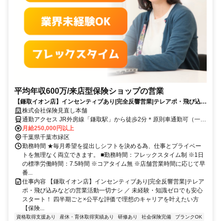
平均年収600万/来店型保険ショップの営業
【鎌取イオン店】インセンティブあり|完全反響営業|テレアポ・飛び込み
などの営業活動一切ナシ
株式会社保険見直し本舗
通勤アクセス JR外房線「鎌取駅」から徒歩2分＊原則車通勤可（一部
該当しない店舗あり※ご相談ください）
月給250,000円以上
千葉県千葉市緑区
勤務時間 ★毎月希望を提出しシフトを決める為、仕事とプライベー
トを無理なく両立できます。 ■勤務時間：フレックスタイム制 ※1日
の標準労働時間：7.5時間 ※コアタイム無 ※店舗営業時間に応じて早
番...
仕事内容 【鎌取イオン店】インセンティブあり|完全反響営業|テレア
ポ・飛び込みなどの営業活動一切ナシ ／ 未経験・知識ゼロでも安心
スタート！ 四半期ごと×公平な評価で理想のキャリアを叶えたい方
【保険...
資格取得支援あり
産休・育休取得実績あり
研修あり
社会保険完備
ブランクOK