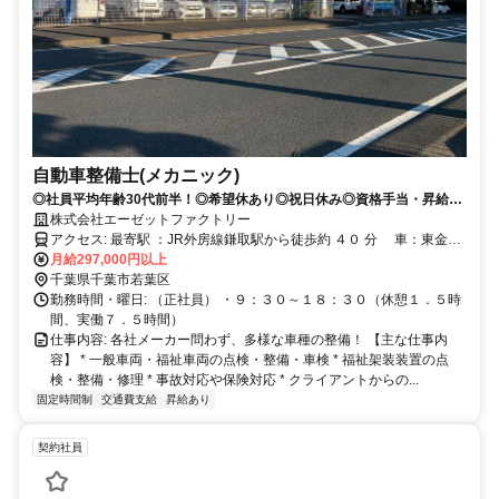
自動車整備士(メカニック)
◎社員平均年齢30代前半！◎希望休あり◎祝日休み◎資格手当・昇給あ
り◎未経験者歓迎
株式会社エーゼットファクトリー
アクセス: 最寄駅 ：JR外房線鎌取駅から徒歩約 ４０ 分 車：東金道
大宮IC降りて５０メートル
月給297,000円以上
千葉県千葉市若葉区
勤務時間・曜日: （正社員） ・９：３０～１８：３０（休憩１．５時
間、実働７．５時間）
仕事内容: 各社メーカー問わず、多様な車種の整備！ 【主な仕事内
容】 * 一般車両・福祉車両の点検・整備・車検 * 福祉架装装置の点
検・整備・修理 * 事故対応や保険対応 * クライアントからの...
固定時間制
交通費支給
昇給あり
契約社員