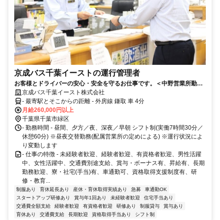
京成バス千葉イーストの運行管理者
お客様とドライバーの安心・安全を守るお仕事です。＜中野営業所勤
務 バス運行管理者 募集！＞給与・待遇ともにベースアップ！京成グル
京成バス千葉イースト株式会社
ープの『京成バス千葉イースト』でスタッフ増員募集中です！
- 最寄駅とそこからの距離 - 外房線 鎌取 車 4分
月給260,000円以上
千葉県千葉市緑区
- 勤務時間 - 昼間、夕方／夜、深夜／早朝 シフト制(実働7時間30分／
休憩60分) ※昼夜交替勤務(配属営業所の定めによる) ※運行状況によ
り変動します
- 仕事の特徴 - 未経験者歓迎、経験者歓迎、有資格者歓迎、男性活躍
中、女性活躍中、交通費別途支給、賞与・ボーナス有、昇給有、長期
勤務歓迎、寮・社宅(手当)有、車通勤可、資格取得支援制度有、研
修・教育...
制服あり
育休延長あり
産休・育休取得実績あり
急募
車通勤OK
スタートアップ研修あり
賞与年1回あり
未経験者歓迎
住宅手当あり
交通費全額支給
経験者歓迎
有資格者歓迎
研修あり
制服貸与
賞与あり
育休あり
交通費支給
長期歓迎
資格取得手当あり
シフト制