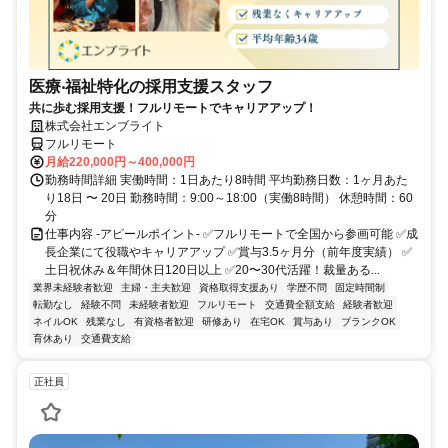
医療‧福祉特化の採用支援スタッフ
共に歩む採用支援！フルリモートでキャリアアップ！
株式会社エンブライト
フルリモート
月給220,000円～400,000円
勤務時間詳細 実働時間：1日あたり8時間 平均勤務日数：1ヶ月あた
り18日 〜 20日 勤務時間：9:00～18:00（実働8時間） 休憩時間：60
分
仕事内容 -アピールポイント- ✅フルリモートで全国から参画可能 ✅成
長企業にて役職やキャリアアップ ✅賞与3.5ヶ月分（前年度実績） ✅
土日祝休み＆年間休日120日以上 ✅20〜30代活躍！裁量ある...
業界未経験者歓迎
主婦・主夫歓迎
資格取得支援あり
学歴不問
固定時間制
転勤なし
経験不問
未経験者歓迎
フルリモート
交通費全額支給
経験者歓迎
ネイルOK
残業なし
有資格者歓迎
研修あり
在宅OK
賞与あり
ブランクOK
育休あり
交通費支給
正社員