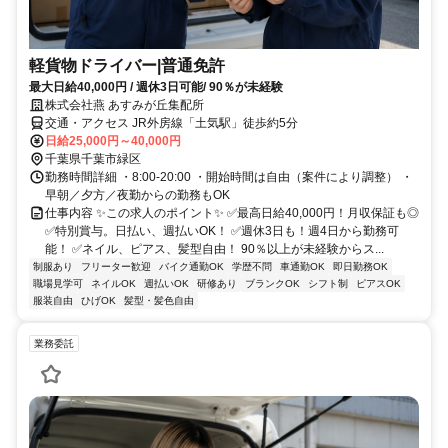
軽貨物ドライバー|普通免許
最大日給40,000円 / 週休3日可能/ 90％が未経験
株式会社燕 あすみが丘集配所
交通・アクセス JR外房線「土気駅」徒歩約5分
日給25,000円～40,000円
千葉県千葉市緑区
勤務時間詳細 ・8:00-20:00 ・開始時間は自由（案件により調整） ・
早朝／夕方／夜勤からの勤務もOK
仕事内容 ✨この求人のポイント✨ ✅最高日給40,000円！月収保証も◎
✅特別賞与。日払い、週払いOK！ ✅週休3日も！週4日から勤務可
能！ ✅ネイル、ピアス、髪型自由！ 90％以上が未経験からス...
制服あり
フリーター歓迎
バイク通勤OK
学歴不問
車通勤OK
即日勤務OK
職場見学可
ネイルOK
週払いOK
研修あり
ブランクOK
シフト制
ピアスOK
服装自由
ひげOK
髪型・髪色自由
業務委託