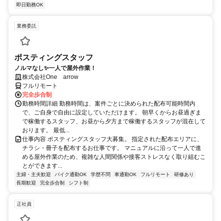
即日勤務OK
業務委託
ポスティングスタッフ
ノルマなし✨一人で屋外作業！
株式会社One arrow
フルリモート
完全歩合制
勤務時間詳細 勤務時間は、案件ごとに決められた配布可能時間内
で、ご自身で自由に設定していただけます。 朝早くからお昼過ぎま
で稼働するスタッフ、お昼から夕方まで稼働するスタッフが混在して
おります。 最低...
仕事内容 ポスティングスタッフ大募集。 指定された配布エリアに、
チラシ・冊子を配布するお仕事です。 マニュアルに沿って一人で進
める屋外作業のため、複雑な人間関係や接客ストレスなく取り組むこ
とができます...
主婦・主夫歓迎
バイク通勤OK
学歴不問
車通勤OK
フルリモート
研修あり
長期歓迎
完全歩合制
シフト制
正社員