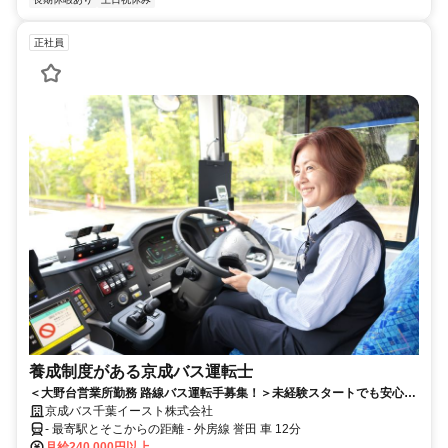
正社員
養成制度がある京成バス運転士
＜大野台営業所勤務 路線バス運転手募集！＞未経験スタートでも安心の
運転士養成制度があります♪教習費用は当社が負担します！
京成バス千葉イースト株式会社
- 最寄駅とそこからの距離 - 外房線 誉田 車 12分
月給240,000円以上