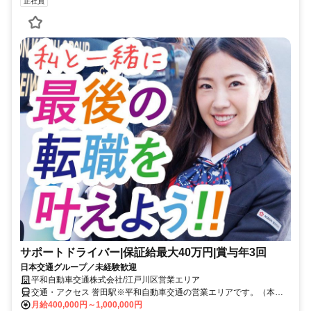
正社員
サポートドライバー|保証給最大40万円|賞与年3回
日本交通グループ／未経験歓迎
平和自動車交通株式会社/江戸川区営業エリア
交通・アクセス 誉田駅※平和自動車交通の営業エリアです。（本社
住所:東京都江戸川区松江3-1-8）
月給400,000円～1,000,000円