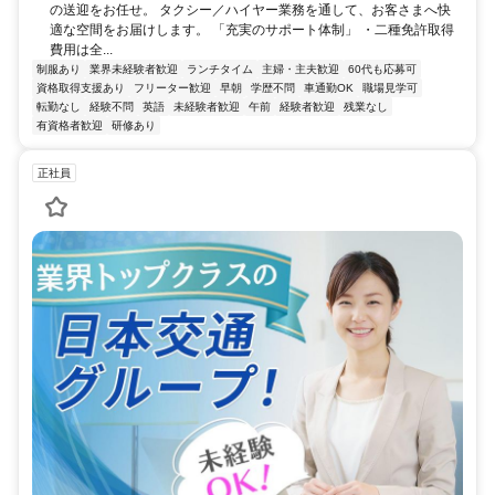
の送迎をお任せ。 タクシー／ハイヤー業務を通して、お客さまへ快
適な空間をお届けします。 「充実のサポート体制」 ・二種免許取得
費用は全...
制服あり
業界未経験者歓迎
ランチタイム
主婦・主夫歓迎
60代も応募可
資格取得支援あり
フリーター歓迎
早朝
学歴不問
車通勤OK
職場見学可
転勤なし
経験不問
英語
未経験者歓迎
午前
経験者歓迎
残業なし
有資格者歓迎
研修あり
正社員