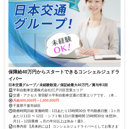
保障給40万円からスタートできるコンシェルジュドラ
イバー
日本交通グループ／未経験歓迎／保証給最大40万円／賞与年3回
平和自動車交通株式会社/江戸川区営業エリア
交通・アクセス 誉田駅※平和自動車交通の営業エリアです。（本社
住所:東京都江戸川区松江3-1-8）
月給400,000円～1,000,000円
千葉県千葉市緑区
勤務時間詳細 実働時間：1日あたり15時間30分 平均勤務日数：1ヶ月
あたり11日 〜 12日 ・シフト制 1日の実働時間 15時間30分 休憩3h、
月11～12回乗務 →月の半分以上は休み！週3...
仕事内容 【具体的には】 コンシェルジュドライバーとしてお客さま