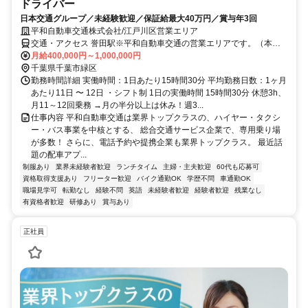
ドライバー
日本交通グループ／未経験歓迎／保証給最大40万円／賞与年3回
平和自動車交通株式会社/江戸川区営業エリア
交通・アクセス 誉田駅※平和自動車交通の営業エリアです。（本社
住所:東京都江戸川区松江3-1-8）
月給400,000円～1,000,000円
千葉県千葉市緑区
勤務時間詳細 実働時間：1日あたり15時間30分 平均勤務日数：1ヶ月
あたり11日 〜 12日 ・シフト制 1日の実働時間 15時間30分 休憩3h、
月11～12回乗務 →月の半分以上は休み！週3...
仕事内容 平和自動車交通は業界トップクラスの、ハイヤー・タクシ
ー・バス事業を中核とする、 総合交通サービス企業で、専用乗り場
が多数！ さらに、電話予約や提携企業も業界トップクラス。 最近話
題の配車アプ...
制服あり
業界未経験者歓迎
ランチタイム
主婦・主夫歓迎
60代も応募可
資格取得支援あり
フリーター歓迎
バイク通勤OK
学歴不問
車通勤OK
職場見学可
転勤なし
経験不問
英語
未経験者歓迎
経験者歓迎
残業なし
有資格者歓迎
研修あり
賞与あり
正社員