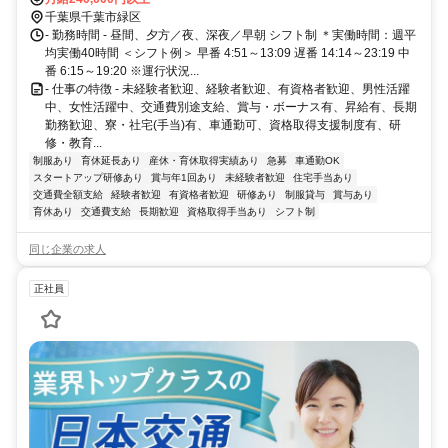
千葉県千葉市緑区
- 勤務時間 - 昼間、夕方／夜、深夜／早朝 シフト制 ＊実働時間：週平
均実働40時間 ＜シフト例＞ 早番 4:51～13:09 遅番 14:14～23:19 中
番 6:15～19:20 ※運行状況...
- 仕事の特徴 - 未経験者歓迎、経験者歓迎、有資格者歓迎、男性活躍
中、女性活躍中、交通費別途支給、賞与・ボーナス有、昇給有、長期
勤務歓迎、寮・社宅(手当)有、車通勤可、資格取得支援制度有、研
修・教育...
制服あり
育休延長あり
産休・育休取得実績あり
急募
車通勤OK
スタートアップ研修あり
賞与年1回あり
未経験者歓迎
住宅手当あり
交通費全額支給
経験者歓迎
有資格者歓迎
研修あり
制服貸与
賞与あり
育休あり
交通費支給
長期歓迎
資格取得手当あり
シフト制
同じ企業の求人
正社員