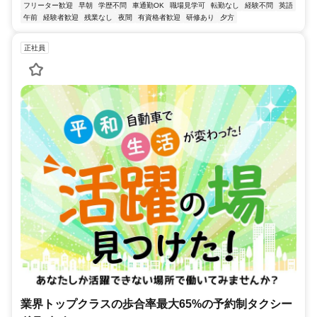
フリーター歓迎
早朝
学歴不問
車通勤OK
職場見学可
転勤なし
経験不問
英語
午前
経験者歓迎
残業なし
夜間
有資格者歓迎
研修あり
夕方
正社員
業界トップクラスの歩合率最大65%の予約制タクシー