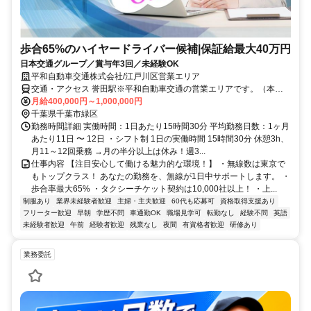
歩合65%のハイヤードライバー候補|保証給最大40万円
日本交通グループ／賞与年3回／未経験OK
平和自動車交通株式会社/江戸川区営業エリア
交通・アクセス 誉田駅※平和自動車交通の営業エリアです。（本社
住所:東京都江戸川区松江3-1-8）
月給400,000円～1,000,000円
千葉県千葉市緑区
勤務時間詳細 実働時間：1日あたり15時間30分 平均勤務日数：1ヶ月
あたり11日 〜 12日 ・シフト制 1日の実働時間 15時間30分 休憩3h、
月11～12回乗務 →月の半分以上は休み！週3...
仕事内容 【注目安心して働ける魅力的な環境！】 ・無線数は東京で
もトップクラス！ あなたの勤務を、無線が1日中サポートします。 ・
歩合率最大65% ・タクシーチケット契約は10,000社以上！ ・上...
制服あり
業界未経験者歓迎
主婦・主夫歓迎
60代も応募可
資格取得支援あり
フリーター歓迎
早朝
学歴不問
車通勤OK
職場見学可
転勤なし
経験不問
英語
未経験者歓迎
午前
経験者歓迎
残業なし
夜間
有資格者歓迎
研修あり
業務委託