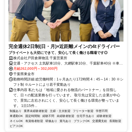
完全週休2日制(日・月)×近距離メインの4tドライバー
プライベートも大切にできて、安心して長く働ける職場です◎
株式会社戸田倉庫物流 千葉営業所
交通・アクセス 土気駅車10分、大網駅車10分、千葉駅車40分 ※車通
勤可
月給262,000円～302,000円
千葉県東金市
勤務時間詳細 総労働時間：1ヶ月あたり172時間 4：45～14：30 ※シ
フト制 ※ルートにより若干変動あり
仕事内容 私たちは「地域に愛される物流のパートナー」を目指し
て、日々の配送業務を行っています。 取引先は安定した企業が中心
で、景気に左右されにくく、安心して長く働ける環境が整っていま
す。 1日15件...
制服あり
業界未経験者歓迎
主婦・主夫歓迎
フリーター歓迎
学歴不問
車通勤OK
固定時間制
経験不問
未経験者歓迎
住宅手当あり
経験者歓迎
ネイルOK
有資格者歓迎
研修あり
賞与あり
ブランクOK
交通費支給
長期歓迎
ピアスOK