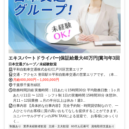
エキスパートドライバー|保証給最大40万円|賞与年3回
日本交通グループ／未経験歓迎
平和自動車交通株式会社/江戸川区営業エリア
交通・アクセス 誉田駅※平和自動車交通の営業エリアです。（本社
住所:東京都江戸川区松江3-1-8）
月給400,000円～1,000,000円
千葉県千葉市緑区
勤務時間詳細 実働時間：1日あたり15時間30分 平均勤務日数：1ヶ月
あたり11日 〜 12日 ・シフト制 1日の実働時間 15時間30分 休憩3h、
月11～12回乗務 →月の半分以上は休み！週3...
仕事内容 【具体的な仕事内容】 完全予約制・時間貸切制なので、一
人ひとりのお客様に質の高いおもてなしを提供することができます。
ユニバーサルデザインのJPN TAXIによる送迎で、 お客様にゆっくり
く...
制服あり
業界未経験者歓迎
主婦・主夫歓迎
60代も応募可
資格取得支援あり