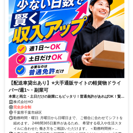
【配送車貸出あり】⭐大手通販サイトの軽貨物ドライ
バー/週1~・副業可
本業と両立・土日だけの副業にもピッタリ！普通免許があればOK！賢く
収入UPが目指せて物価高騰にも負けない！
株式会社HO
完全歩合制
千葉県千葉市緑区
勤務時間・曜日: 月曜日から日曜日まで、 ご都合に合わせてシフトを
組めます。 24時間365日案件があるため、 希望する収入や生活スタ
イルに合わせた 働き方をご相談いただけます。 ＜勤務時間例＞...