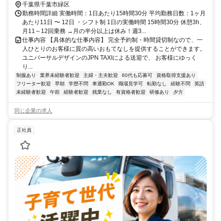
千葉県千葉市緑区
勤務時間詳細 実働時間：1日あたり15時間30分 平均勤務日数：1ヶ月
あたり11日 〜 12日 ・シフト制 1日の実働時間 15時間30分 休憩3h、
月11～12回乗務 →月の半分以上は休み！週3...
仕事内容 【具体的な仕事内容】 完全予約制・時間貸切制なので、一
人ひとりのお客様に質の高いおもてなしを提供することができます。
ユニバーサルデザインのJPN TAXIによる送迎で、 お客様にゆっく
り...
制服あり
業界未経験者歓迎
主婦・主夫歓迎
60代も応募可
資格取得支援あり
フリーター歓迎
早朝
学歴不問
車通勤OK
職場見学可
転勤なし
経験不問
英語
未経験者歓迎
午前
経験者歓迎
残業なし
有資格者歓迎
研修あり
夕方
同じ企業の求人
正社員