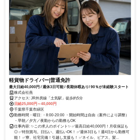
軽貨物ドライバー|普通免許
最大日給40,000円 / 週休3日可能 / 長期休暇あり/ 90％が未経験スタート
株式会社燕
アクセス: JR外房線「土気駅」徒歩約5分
日給25,000円～40,000円
千葉県千葉市緑区
勤務時間・曜日: ・8:00-20:00 ・開始時間は自由（案件により調整）
・早朝／夕方／夜勤からの勤務もOK
仕事内容: ✨この求人のポイント✨ ✅最高日給40,000円！月収保証も
◎ ✅特別賞与。日払い、週払いOK！ ✅週休3日も！週4日から勤務可
能！ ✅寮、社宅完備！引越し支援も！ ✅ネイル、ピアス、髪...