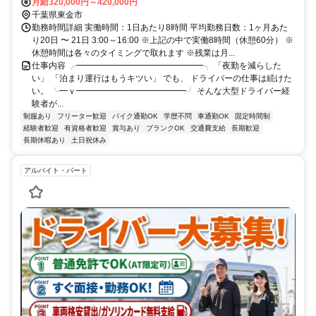
月給320,000円～420,000円
千葉県東金市
勤務時間詳細 実働時間：1日あたり8時間 平均勤務日数：1ヶ月あた
り20日 〜 21日 3:00～16:00 ※上記の中で実働8時間（休憩60分） ※
休憩時間は各々のタイミングで取れます ※残業は月...
仕事内容 ╭━━━━━━━━━━━━━━━╮ 「夜勤を減らした
い」 「泊まり運行はもうキツい」 でも、 ドライバーの仕事は続けた
い。 ╰━ｖ━━━━━━━━━━━━━╯ そんな大型ドライバー経
験者が...
制服あり
フリーター歓迎
バイク通勤OK
学歴不問
車通勤OK
固定時間制
経験者歓迎
有資格者歓迎
賞与あり
ブランクOK
交通費支給
長期歓迎
長期休暇あり
土日祝休み
アルバイト・パート