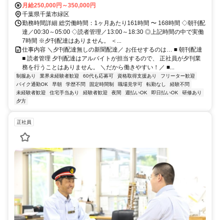
駅
月給250,000円～350,000円
千葉県千葉市緑区
勤務時間詳細 総労働時間：1ヶ月あたり161時間 〜 168時間 ◇朝刊配
達／00:30～05:00 ◇読者管理／13:00～18:30 ◎上記時間の中で実働
7時間 ※夕刊配達はありません。 ＜...
仕事内容 ＼夕刊配達無しの新聞配達／ お任せするのは… ■ 朝刊配達
■ 読者管理 夕刊配達はアルバイトが担当するので、 正社員が夕刊業
務を行うことはありません。 ＼だから働きやすい！／ ■...
制服あり
業界未経験者歓迎
60代も応募可
資格取得支援あり
フリーター歓迎
バイク通勤OK
早朝
学歴不問
固定時間制
職場見学可
転勤なし
経験不問
未経験者歓迎
住宅手当あり
経験者歓迎
夜間
週払いOK
即日払いOK
研修あり
夕方
正社員