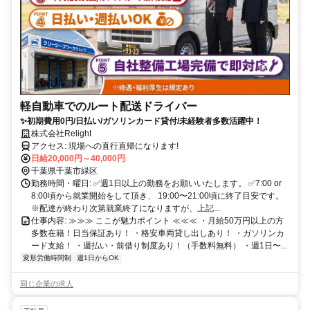
軽自動車でのルート配送ドライバー
✨初期費用0円/日払い/ガソリンカード貸付/未経験者多数活躍中！
株式会社Relight
アクセス: 現場への直行直帰になります!
日給20,000円～40,000円
千葉県千葉市緑区
勤務時間・曜日: ✅週1日以上の勤務をお願いいたします。 ✅7:00 or
8:00頃から就業開始をして頂き、 19:00〜21:00頃に終了目安です。
※配達が終わり次第就業終了になりますが、上記...
仕事内容: ≫≫≫ ここが魅力ポイント ≪≪≪ ・月給50万円以上の方
多数在籍！日当保証あり！ ・格安車両貸し出しあり！ ・ガソリンカ
ード支給！ ・週払い・前借り制度あり！（手数料無料） ・週1日〜...
変形労働時間制
週1日からOK
同じ企業の求人