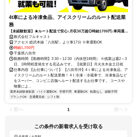
4t車による冷凍食品、アイスクリームのルート配送業
務
【未経験歓迎】★ルート配送で安心♪月収30万超◎時給1700円♪車両通勤
ＯＫ◎即払いＯＫ！
株式会社フルキャスト
アクセス 総武本線「八街駅」より車17分 ※車通勤OK
時給1,700円
千葉県八街市
勤務時間 【勤務時間】3:30～12:30（内休憩1時間） ※残業は週2～3
日、1時間程度発生する見込みです。 【就業日】月火水木金土日祝
仕事内容 【お仕事について】 【八街市沖】4ｔ車による冷凍食品、ア
イスクリームのルート配送業務！ 4ｔ冷凍・冷蔵車で、冷凍食品など
をスーパー、コンビニ店舗へルート配送するお仕事です。 コースや
物量によ...
業界未経験者歓迎
バイク通勤OK
学歴不問
車通勤OK
転勤なし
経験不問
ブランクOK
交通費支給
シフト制
前へ
次へ
1
この条件の新着求人を受け取る
千葉県 / 土気駅