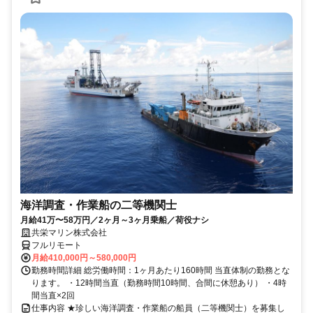
海洋調査・作業船の二等機関士
月給41万〜58万円／2ヶ月～3ヶ月乗船／荷役ナシ
共栄マリン株式会社
フルリモート
月給410,000円～580,000円
勤務時間詳細 総労働時間：1ヶ月あたり160時間 当直体制の勤務とな
ります。 ・12時間当直（勤務時間10時間、合間に休憩あり） ・4時
間当直×2回
仕事内容 ★珍しい海洋調査・作業船の船員（二等機関士）を募集し