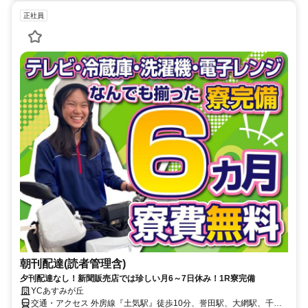
正社員
朝刊配達(読者管理含)
夕刊配達なし！新聞販売店では珍しい月6～7日休み！1R寮完備
YCあすみが丘
交通・アクセス 外房線『土気駅』徒歩10分、誉田駅、大網駅、千葉