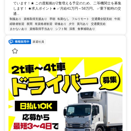
ています！★ この度船舶が2隻増える予定のため、二等機関士を募集
します！ ★求人ポイント★ ✅月給41万円～58万円。 ✅乗下船時の交
通...
制服あり
資格取得支援あり
早朝
転勤なし
フルリモート
交通費全額支給
午前
経験者歓迎
夜間
有資格者歓迎
研修あり
夕方
賞与あり
交通費支給
まかないあり
資格取得手当あり
シフト制
深夜
食事補助あり
派遣社員