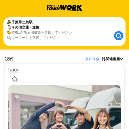
千葉県
土気駅
その他交通・運輸
特徴/給与/雇用形態を選択してください
キーワードを選択してください
18件
条件保存
関連度順
正社員