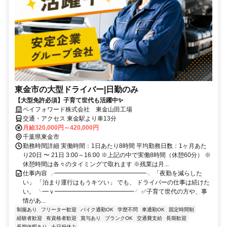
東金市の大型ドライバー|日勤のみ
【大型免許必須】子育て世代も活躍中✨
ペイフォワード株式会社 東金山田工場
交通・アクセス 東金駅より車13分
月給320,000円～420,000円
千葉県東金市
勤務時間詳細 実働時間：1日あたり8時間 平均勤務日数：1ヶ月あた
り20日 〜 21日 3:00～16:00 ※上記の中で実働8時間（休憩60分） ※
休憩時間は各々のタイミングで取れます ※残業は月...
仕事内容 ╭━━━━━━━━━━━━━━━╮ 「夜勤を減らした
い」 「泊まり運行はもうキツい」 でも、 ドライバーの仕事は続けた
い。 ╰━ｖ━━━━━━━━━━━━━╯ ✅子育て世代の方や、事
情があ...
制服あり
フリーター歓迎
バイク通勤OK
学歴不問
車通勤OK
固定時間制
経験者歓迎
有資格者歓迎
賞与あり
ブランクOK
交通費支給
長期歓迎
長期休暇あり
土日祝休み