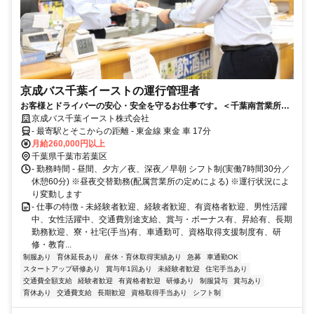
京成バス千葉イーストの運行管理者
お客様とドライバーの安心・安全を守るお仕事です。＜千葉南営業所勤
務 バス運行管理者 募集！＞給与・待遇ともにベースアップ！京成グル
京成バス千葉イースト株式会社
ープの『京成バス千葉イースト』でスタッフ増員募集中です！
- 最寄駅とそこからの距離 - 東金線 東金 車 17分
月給260,000円以上
千葉県千葉市若葉区
- 勤務時間 - 昼間、夕方／夜、深夜／早朝 シフト制(実働7時間30分／
休憩60分) ※昼夜交替勤務(配属営業所の定めによる) ※運行状況によ
り変動します
- 仕事の特徴 - 未経験者歓迎、経験者歓迎、有資格者歓迎、男性活躍
中、女性活躍中、交通費別途支給、賞与・ボーナス有、昇給有、長期
勤務歓迎、寮・社宅(手当)有、車通勤可、資格取得支援制度有、研
修・教育...
制服あり
育休延長あり
産休・育休取得実績あり
急募
車通勤OK
スタートアップ研修あり
賞与年1回あり
未経験者歓迎
住宅手当あり
交通費全額支給
経験者歓迎
有資格者歓迎
研修あり
制服貸与
賞与あり
育休あり
交通費支給
長期歓迎
資格取得手当あり
シフト制