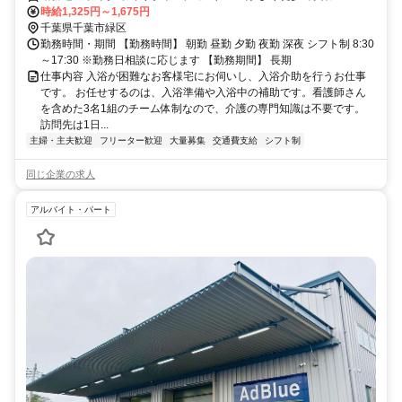
(あすみ団子)さん隣り <マイカー通勤可/駐車場完備>
時給1,325円～1,675円
千葉県千葉市緑区
勤務時間・期間 【勤務時間】 朝勤 昼勤 夕勤 夜勤 深夜 シフト制 8:30
～17:30 ※勤務日相談に応じます 【勤務期間】 長期
仕事内容 入浴が困難なお客様宅にお伺いし、入浴介助を行うお仕事
です。 お任せするのは、入浴準備や入浴中の補助です。看護師さん
を含めた3名1組のチーム体制なので、介護の専門知識は不要です。
訪問先は1日...
主婦・主夫歓迎
フリーター歓迎
大量募集
交通費支給
シフト制
同じ企業の求人
アルバイト・パート