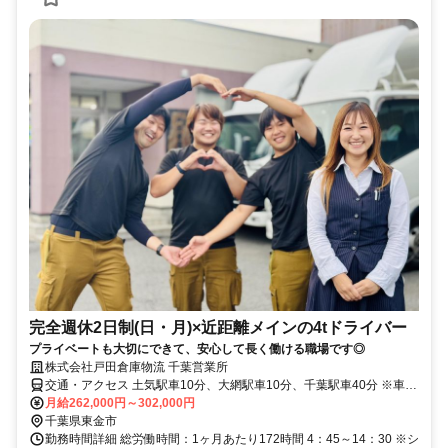
完全週休2日制(日・月)×近距離メインの4tドライバー
プライベートも大切にできて、安心して長く働ける職場です◎
株式会社戸田倉庫物流 千葉営業所
交通・アクセス 土気駅車10分、大網駅車10分、千葉駅車40分 ※車通
勤可
月給262,000円～302,000円
千葉県東金市
勤務時間詳細 総労働時間：1ヶ月あたり172時間 4：45～14：30 ※シ