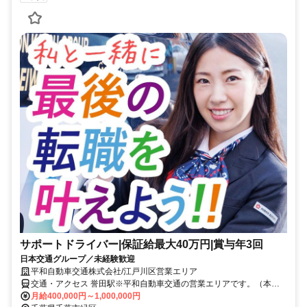
サポートドライバー|保証給最大40万円|賞与年3回
日本交通グループ／未経験歓迎
平和自動車交通株式会社/江戸川区営業エリア
交通・アクセス 誉田駅※平和自動車交通の営業エリアです。（本社
住所:東京都江戸川区松江3-1-8）
月給400,000円～1,000,000円