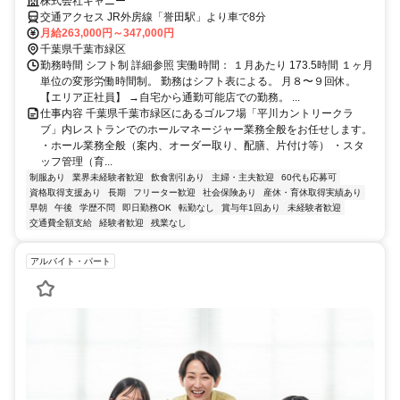
き方を。 グレードコースを運営／将来はマネージャーへ・40〜50代の
株式会社キャニー
転職も歓迎
交通アクセス JR外房線「誉田駅」より車で8分
月給263,000円～347,000円
千葉県千葉市緑区
勤務時間 シフト制 詳細参照 実働時間： １月あたり 173.5時間 １ヶ月
単位の変形労働時間制。 勤務はシフト表による。 ⽉８〜９回休。
【エリア正社員】 →自宅から通勤可能店での勤務。 ...
仕事内容 千葉県千葉市緑区にあるゴルフ場「平川カントリークラ
ブ」内レストランでのホールマネージャー業務全般をお任せします。
・ホール業務全般（案内、オーダー取り、配膳、片付け等） ・スタ
ッフ管理（育...
制服あり
業界未経験者歓迎
飲食割引あり
主婦・主夫歓迎
60代も応募可
資格取得支援あり
長期
フリーター歓迎
社会保険あり
産休・育休取得実績あり
早朝
午後
学歴不問
即日勤務OK
転勤なし
賞与年1回あり
未経験者歓迎
交通費全額支給
経験者歓迎
残業なし
アルバイト・パート