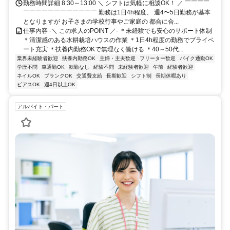
勤務時間詳細 8:30～13:00 ＼ シフトは気軽に相談OK！ ／ ￣￣￣￣
￣￣￣￣￣￣￣￣￣￣￣￣ 勤務は1日4h程度、 週4〜5日勤務が基本
となりますが お子さまの学校行事やご家庭の 都合に合...
仕事内容 -＼ この求人のPOINT ／- ＊未経験でも安心のサポート体制
＊清潔感のある水耕栽培ハウスの作業 ＊1日4h程度の勤務でプライベ
ート充実 ＊扶養内勤務OKで無理なく働ける ＊40～50代...
業界未経験者歓迎
扶養内勤務OK
主婦・主夫歓迎
フリーター歓迎
バイク通勤OK
学歴不問
車通勤OK
転勤なし
経験不問
未経験者歓迎
午前
経験者歓迎
ネイルOK
ブランクOK
交通費支給
長期歓迎
シフト制
長期休暇あり
ピアスOK
週4日以上OK
アルバイト・パート