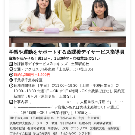
学習や運動をサポートする放課後デイサービス指導員
資格を活かせる！週1日～、1日3時間～◎残業ほぼなし♪
放課後等デイサービスGripキッズ 土気駅前校
交通・アクセス JR外房線「土気駅」より徒歩3分
時給1,250円～1,400円
千葉県千葉市緑区
勤務時間詳細 【平日】 ⏰11:00～19:30 【土曜・学校休業日】 ⏰
10:00～18:30 ☆週1日～OK ☆1日4時間～OK ☆残業ほぼなし 契約更
新期間：6ヶ月（原則更新、上限なし）
仕事内容 ╭────────────･⭐･･─╮ 人柄重視の採用です ╰─･･
⭐･────────────╯ ✅資格があれば実務未経験OK！ ✅週1日
～、1日4時間～OK！ ✅残業ほぼなし！家庭と...
週1日からOK
1日4時間以内OK
土日祝のみOK
主婦・主夫歓迎
資格取得支援あり
フリーター歓迎
平日のみOK
経験不問
未経験者歓迎
経験者歓迎
有資格者歓迎
研修あり
夕方
ブランクOK
交通費支給
長期歓迎
フルタイム歓迎
駅近5分以内
週2・3日からOK
シフト制