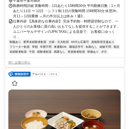
千葉県千葉市緑区
勤務時間詳細 実働時間：1日あたり15時間30分 平均勤務日数：1ヶ月
あたり11日 〜 12日 ・シフト制 1日の実働時間 15時間30分 休憩3h、
月11～12回乗務 →月の半分以上は休み！週3...
仕事内容 【具体的な仕事内容】 完全予約制・時間貸切制なので、一
人ひとりのお客様に質の高いおもてなしを提供することができます。
ユニバーサルデザインのJPN TAXIによる送迎で、 お客様にゆっく
り...
制服あり
業界未経験者歓迎
主婦・主夫歓迎
60代も応募可
資格取得支援あり
フリーター歓迎
早朝
学歴不問
車通勤OK
職場見学可
転勤なし
経験不問
英語
未経験者歓迎
午前
経験者歓迎
残業なし
有資格者歓迎
研修あり
夕方
同じ企業の求人
アルバイト・パート