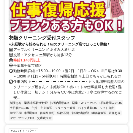
衣類クリーニング受付スタッフ
⭐未経験から始められる！街のクリーニング店でほっこり勤務⭐
アップルクリーニング あすみ大通り店
交通・アクセス 土気駅から徒歩13分
時給1,140円以上
千葉県千葉市緑区
勤務時間詳細 ✅15:00～19:00 ＜週2日・1日3h～OK＞ ※日曜は9:30
～19:00 ※1日3～5時間OK！時間応相談 ※土日どちらか出られる方
仕事内容 ✨ー・ー・ー・ー・ー・ー・ー・ー・✨ ＼地域密着型の街の
クリーニング屋さん／ 未経験OK！初バイトや仕事復帰も大歓迎♪ 難
しい作業は一切ナシ！ 分からない事は先輩が 丁寧に指導するのでご
安...
制服あり
業界未経験者歓迎
扶養内勤務OK
副業・WワークOK
1日4時間以内OK
土日祝のみOK
主婦・主夫歓迎
フリーター歓迎
バイク通勤OK
シフト自由
学歴不問
車通勤OK
職場見学可
経験不問
未経験者歓迎
経験者歓迎
研修あり
夕方
ブランクOK
交通費支給
アルバイト・パート