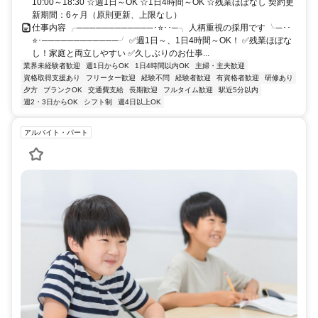
10:00～18:30 ☆週1日～OK ☆1日4時間～OK ☆残業ほぼなし 契約更
新期間：6ヶ月（原則更新、上限なし）
仕事内容 ╭────────────･⭐･･─╮ 人柄重視の採用です ╰─･･
⭐･────────────╯ ✅週1日～、1日4時間～OK！ ✅残業ほぼな
し！家庭と両立しやすい ✅久しぶりのお仕事...
業界未経験者歓迎
週1日からOK
1日4時間以内OK
主婦・主夫歓迎
資格取得支援あり
フリーター歓迎
経験不問
経験者歓迎
有資格者歓迎
研修あり
夕方
ブランクOK
交通費支給
長期歓迎
フルタイム歓迎
駅近5分以内
週2・3日からOK
シフト制
週4日以上OK
アルバイト・パート