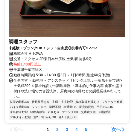
調理スタッフ
未経験・ブランクOK！シフト自由度◎扶養内可/12712
株式会社 HITOWA
交通・アクセス JR東日本外房線 土気 駅 徒歩9分
時給1,400円以上
千葉県千葉市緑区
勤務時間詳細 5:30～14:30 週3日～ 1日8時間(別途60分休憩)
仕事内容 ＜勤務地＞ アシステッドリビング土気：千葉県千葉市緑区
土気町299-4 福祉施設での調理業務 ・基本的な仕事内容 食事の盛り
付けや洗い場での食器洗浄、厨房内の清掃などの調理業務を行って
い...
扶養内勤務OK
社員登用あり
主婦・主夫歓迎
資格取得支援あり
フリーター歓迎
バイク通勤OK
シフト自由
学歴不問
車通勤OK
固定時間制
平日のみOK
未経験者歓迎
経験者歓迎
研修あり
ブランクOK
交通費支給
長期歓迎
フルタイム歓迎
週2・3日からOK
週4日以上OK
前へ
次へ
1
2
3
4
5