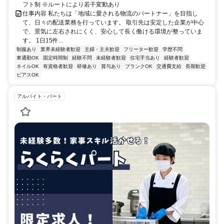
フト制 ※ルートにより若干変動あり
仕事内容 私たちは「地域に愛される物流のパートナー」を目指し
て、日々の配送業務を行っています。 取引先は安定した企業が中心
で、景気に左右されにくく、安心して長く働ける環境が整っていま
す。 1日15件...
制服あり
業界未経験者歓迎
主婦・主夫歓迎
フリーター歓迎
学歴不問
車通勤OK
固定時間制
経験不問
未経験者歓迎
住宅手当あり
経験者歓迎
ネイルOK
有資格者歓迎
研修あり
賞与あり
ブランクOK
交通費支給
長期歓迎
ピアスOK
アルバイト・パート