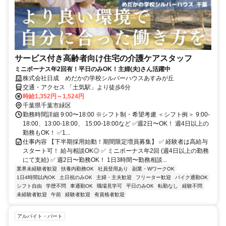
サービス付き高齢者向け住宅の介護ケアスタッフ
ミニボーナス年2回有！平日のみOK！主婦(夫)さん活躍中
株式会社日成 めだかの学校シルバーハウスあすみが丘
交通・アクセス 「土気駅」より徒歩6分
時給1,352円～1,524円
千葉県千葉市緑区
勤務時間詳細 9:00〜18:00 ※シフト制・希望考慮 ＜シフト例＞ 9:00-
18:00、13:00-18:00、 15:00-18:00など ✅週2日〜OK！ 週4日以上の
勤務もOK！ ✅1...
仕事内容 【下半期採用始動！期間限定増員募集】 ✅ 経験者は高給与
スタート可！ 給与相談OK◎ ✅ ミニボーナス年2回 (週4日以上の勤務
にて支給) ✅ 週2日〜勤務OK！ 1日3時間〜勤務相談...
業界未経験者歓迎
扶養内勤務OK
社員登用あり
副業・WワークOK
1日4時間以内OK
土日祝のみOK
主婦・主夫歓迎
フリーター歓迎
バイク通勤OK
シフト自由
学歴不問
車通勤OK
職場見学可
平日のみOK
転勤なし
経験不問
未経験者歓迎
午前
経験者歓迎
有資格者歓迎
アルバイト・パート