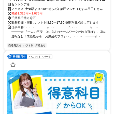
日曜休み・働きやすさもやりがいも
セントケア緑
アクセス: 土気駅より240m徒歩3分 菓匠マルヤ（あすみ団子）さん隣
り <マイカー通勤可/駐車場完備>
時給1,325円～1,675円
千葉県千葉市緑区
勤務時間・曜日: シフト制 8:30〜17:30 ※勤務日相談に応じます
仕事内容: ・・‥…━━━☆・‥…━━━☆・‥…━━━☆・‥…
━━━☆ 「一人の不安」は、3人のチームワークが吹き飛ばす。 車の
運転なし！未経験から「お風呂のプロ」へ。 ・・‥…━━━☆・
‥…━━━...
交通費支給
シフト制
昇給あり
アルバイト・パート