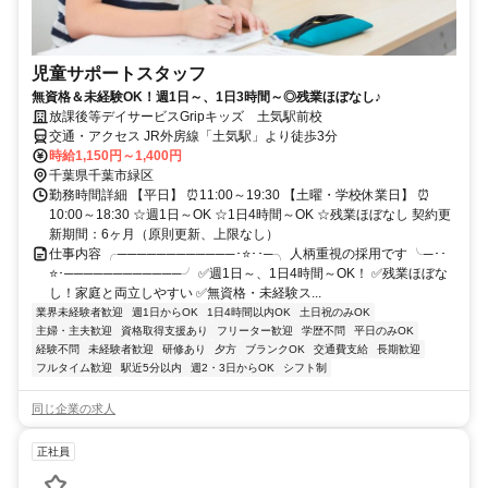
児童サポートスタッフ
無資格＆未経験OK！週1日～、1日3時間～◎残業ほぼなし♪
放課後等デイサービスGripキッズ 土気駅前校
交通・アクセス JR外房線「土気駅」より徒歩3分
時給1,150円～1,400円
千葉県千葉市緑区
勤務時間詳細 【平日】 ⏰11:00～19:30 【土曜・学校休業日】 ⏰
10:00～18:30 ☆週1日～OK ☆1日4時間～OK ☆残業ほぼなし 契約更
新期間：6ヶ月（原則更新、上限なし）
仕事内容 ╭────────────･⭐･･─╮ 人柄重視の採用です ╰─･･
⭐･────────────╯ ✅週1日～、1日4時間～OK！ ✅残業ほぼな
し！家庭と両立しやすい ✅無資格・未経験ス...
業界未経験者歓迎
週1日からOK
1日4時間以内OK
土日祝のみOK
主婦・主夫歓迎
資格取得支援あり
フリーター歓迎
学歴不問
平日のみOK
経験不問
未経験者歓迎
研修あり
夕方
ブランクOK
交通費支給
長期歓迎
フルタイム歓迎
駅近5分以内
週2・3日からOK
シフト制
同じ企業の求人
正社員