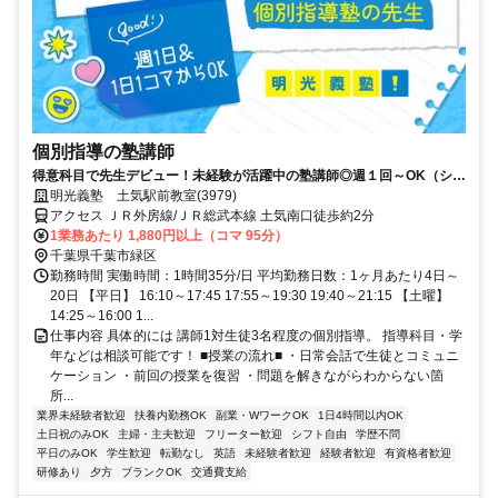
個別指導の塾講師
得意科目で先生デビュー！未経験が活躍中の塾講師◎週１回～OK（シフ
ト自由）
明光義塾 土気駅前教室(3979)
アクセス ＪＲ外房線/ＪＲ総武本線 土気南口徒歩約2分
1業務あたり 1,880円以上（コマ 95分）
千葉県千葉市緑区
勤務時間 実働時間：1時間35分/日 平均勤務日数：1ヶ月あたり4日～
20日 【平日】 16:10～17:45 17:55～19:30 19:40～21:15 【土曜】
14:25～16:00 1...
仕事内容 具体的には 講師1対生徒3名程度の個別指導。 指導科目・学
年などは相談可能です！ ■授業の流れ■ ・日常会話で生徒とコミュニ
ケーション ・前回の授業を復習 ・問題を解きながらわからない箇
所...
業界未経験者歓迎
扶養内勤務OK
副業・WワークOK
1日4時間以内OK
土日祝のみOK
主婦・主夫歓迎
フリーター歓迎
シフト自由
学歴不問
平日のみOK
学生歓迎
転勤なし
英語
未経験者歓迎
経験者歓迎
有資格者歓迎
研修あり
夕方
ブランクOK
交通費支給