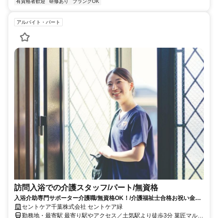
有資格者歓迎
研修あり
ブランクOK
アルバイト・パート
訪問入浴での介護スタッフ/パート/無資格
入浴介助専門サポーター介護職/無資格OK！/介護福祉士合格お祝い金あ
り☆資格取得をサポートします！
セントケア千葉株式会社 セントケア緑
勤務地・最寄駅 最寄り駅やアクセス／土気駅より徒歩3分 菓匠マルヤ