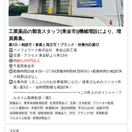
工業薬品の製造スタッフ(東金市)|機械増設により、増
員募集。
週3日～相談可！家庭と両立可！ブランク・扶養内応援◎
ペイフォワード株式会社 東金山田工場
交通・アクセス 東金駅より車13分
時給1,200円以上
千葉県東金市
勤務時間詳細 8:00～17:30(実働8時間/休憩90分) ⭐勤務時間の相談OK
※残業ほぼなし
仕事内容 ＼久しぶりのお仕事復帰にも◎／ 接客少なめのコツコツ作
業♪ 週3日～・短時間勤務も相談OK！
━━━━━━━━━━━━━━━━━━ ⭐この求人のポイント⭐ ✅フ
ルタイム勤務歓迎 ✅週3...
制服あり
業界未経験者歓迎
社員登用あり
主婦・主夫歓迎
フリーター歓迎
バイク通勤OK
学歴不問
車通勤OK
固定時間制
平日のみOK
経験不問
未経験者歓迎
午前
経験者歓迎
研修あり
夕方
ブランクOK
長期歓迎
フルタイム歓迎
長期休暇あり
正社員