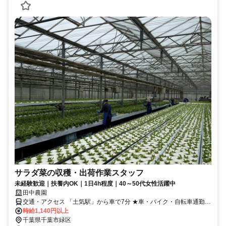
サラダ菜の収穫・出荷作業スタッフ
未経験歓迎｜扶養内OK｜1日4h程度｜40～50代女性活躍中
田中農園
交通・アクセス 「土気駅」から車で7分 ★車・バイク・自転車通勤
OK
時給1,140円以上
千葉県千葉市緑区