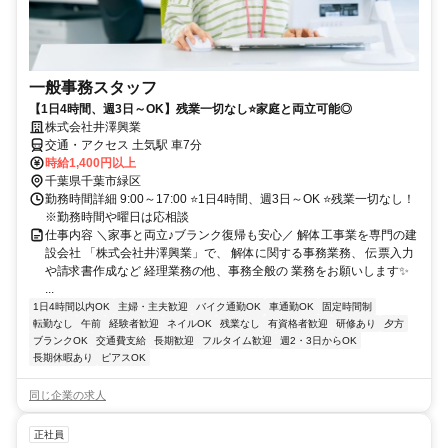
一般事務スタッフ
【1日4時間、週3日～OK】残業一切なし⭐家庭と両立可能◎
株式会社井澤興業
交通・アクセス 土気駅 車7分
時給1,400円以上
千葉県千葉市緑区
勤務時間詳細 9:00～17:00 ⭐1日4時間、週3日～OK ⭐残業一切なし！
※勤務時間や曜日は応相談
仕事内容 ＼家事と両立♪ブランク復帰も安心／ 解体工事業を専門の建
設会社 「株式会社井澤興業」で、 解体に関する事務業務、 伝票入力
や請求書作成など 経理業務の他、事務全般の 業務をお願いします✨
...
1日4時間以内OK
主婦・主夫歓迎
バイク通勤OK
車通勤OK
固定時間制
転勤なし
午前
経験者歓迎
ネイルOK
残業なし
有資格者歓迎
研修あり
夕方
ブランクOK
交通費支給
長期歓迎
フルタイム歓迎
週2・3日からOK
長期休暇あり
ピアスOK
同じ企業の求人
正社員