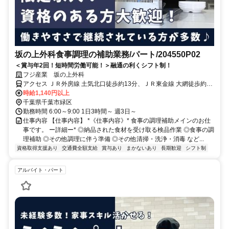
坂の上外科食事調理の補助業務/パート/204550P02
＜賞与年2回！短時間労働可能！＞融通の利くシフト制！
フジ産業 坂の上外科
アクセス ＪＲ外房線 土気北口徒歩約13分、ＪＲ東金線 大網徒歩約41
分、ＪＲ外房線/ＪＲ総武本線 大網徒歩約41分 ＪＲ外房線 土気駅 徒
時給1,140円以上
歩１２分
千葉県千葉市緑区
勤務時間 6:00～9:00 1日3時間～ 週3日～
仕事内容 【仕事内容】 *《仕事内容》* 食事の調理補助メインのお仕
事です。 ー詳細ー* ◎納品された食材を受け取る検品作業 ◎食事の調
理補助 ◎その他調理に伴う準備 ◎その他清掃・洗浄・消毒 など...
資格取得支援あり
交通費全額支給
賞与あり
まかないあり
長期歓迎
シフト制
アルバイト・パート