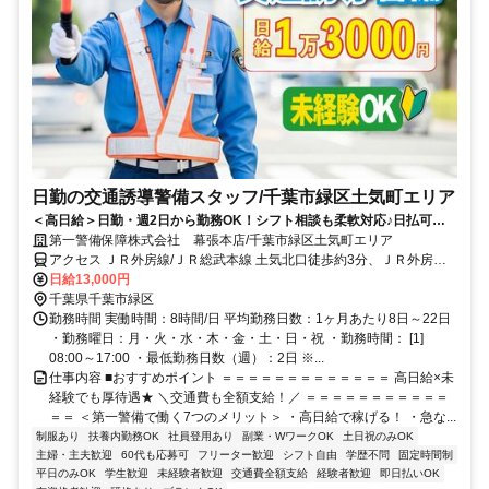
日勤の交通誘導警備スタッフ/千葉市緑区土気町エリア
＜高日給＞日勤・週2日から勤務OK！シフト相談も柔軟対応♪日払可◎
未経験歓迎★
第一警備保障株式会社 幕張本店/千葉市緑区土気町エリア
アクセス ＪＲ外房線/ＪＲ総武本線 土気北口徒歩約3分、ＪＲ外房線
大網徒歩約54分、ＪＲ外房線 大網徒歩約54分 直行直帰OK＊交通費
日給13,000円
全額支給＊
千葉県千葉市緑区
勤務時間 実働時間：8時間/日 平均勤務日数：1ヶ月あたり8日～22日
・勤務曜日：月・火・水・木・金・土・日・祝 ・勤務時間： [1]
08:00～17:00 ・最低勤務日数（週）：2日 ※...
仕事内容 ■おすすめポイント ＝＝＝＝＝＝＝＝＝＝＝＝＝ 高日給×未
経験でも厚待遇★ ＼交通費も全額支給！／ ＝＝＝＝＝＝＝＝＝＝＝
＝＝ ＜第一警備で働く7つのメリット＞ ・高日給で稼げる！ ・急な...
制服あり
扶養内勤務OK
社員登用あり
副業・WワークOK
土日祝のみOK
主婦・主夫歓迎
60代も応募可
フリーター歓迎
シフト自由
学歴不問
固定時間制
平日のみOK
学生歓迎
未経験者歓迎
交通費全額支給
経験者歓迎
即日払いOK