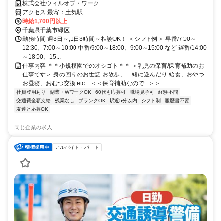
の選択可！ミドルシニアも
株式会社ウィルオブ・ワーク
アクセス 最寄：土気駅
時給1,700円以上
千葉県千葉市緑区
勤務時間 週3日～,1日3時間～相談OK！ ＜シフト例＞ 早番/7:00～
12:30、7:00～10:00 中番/9:00～18:00、9:00～15:00 など 遅番/14:00
～18:00、15...
仕事内容 ＊＊小規模園でのオシゴト＊＊ ＜乳児の保育/保育補助のお
仕事です＞ 身の回りのお世話 お散歩、一緒に遊んだり 給食、おやつ
お昼寝、おむつ交換 etc... ＜＜保育補助なので...＞＞ ...
社員登用あり
副業・WワークOK
60代も応募可
職場見学可
経験不問
交通費全額支給
残業なし
ブランクOK
駅近5分以内
シフト制
履歴書不要
友達と応募OK
同じ企業の求人
アルバイト・パート