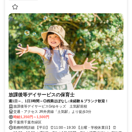
放課後等デイサービスの保育士
週1日～、1日3時間～◎残業ほぼなし♪未経験＆ブランク歓迎！
放課後等デイサービスGripキッズ 土気駅前校
交通・アクセス JR外房線「土気駅」より徒歩3分
時給1,350円～1,500円
千葉県千葉市緑区
勤務時間詳細 【平日】 ⏰11:00～19:30 【土曜・学校休業日】 ⏰