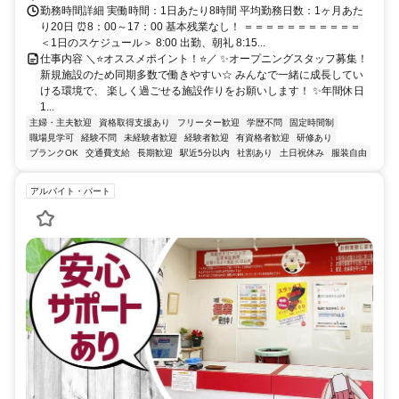
勤務時間詳細 実働時間：1日あたり8時間 平均勤務日数：1ヶ月あた
り20日 ⏰8：00～17：00 基本残業なし！ ＝＝＝＝＝＝＝＝＝＝＝
＜1日のスケジュール＞ 8:00 出勤、朝礼 8:15...
仕事内容 ＼⭐オススメポイント！⭐／ ✨オープニングスタッフ募集！
新規施設のため同期多数で働きやすい☆ みんなで一緒に成長してい
ける環境で、 楽しく過ごせる施設作りをお願いします！ ✨年間休日
1...
主婦・主夫歓迎
資格取得支援あり
フリーター歓迎
学歴不問
固定時間制
職場見学可
経験不問
未経験者歓迎
経験者歓迎
有資格者歓迎
研修あり
ブランクOK
交通費支給
長期歓迎
駅近5分以内
社割あり
土日祝休み
服装自由
アルバイト・パート