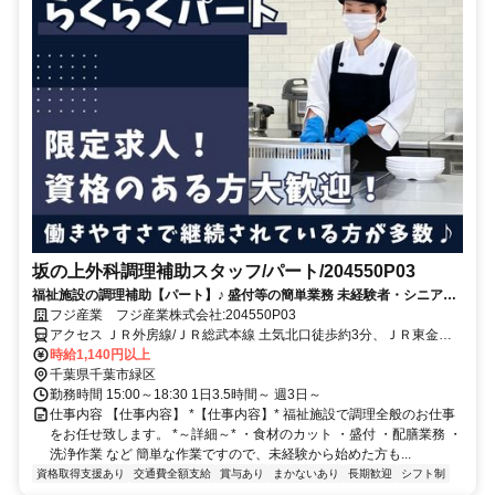
坂の上外科調理補助スタッフ/パート/204550P03
福祉施設の調理補助【パート】♪ 盛付等の簡単業務 未経験者・シニア活
躍中！
フジ産業 フジ産業株式会社:204550P03
アクセス ＪＲ外房線/ＪＲ総武本線 土気北口徒歩約3分、ＪＲ東金線
大網徒歩約54分、ＪＲ外房線/ＪＲ総武本線 大網徒歩約54分
時給1,140円以上
千葉県千葉市緑区
勤務時間 15:00～18:30 1日3.5時間～ 週3日～
仕事内容 【仕事内容】 *【仕事内容】* 福祉施設で調理全般のお仕事
をお任せ致します。 *～詳細～* ・食材のカット ・盛付 ・配膳業務 ・
洗浄作業 など 簡単な作業ですので、未経験から始めた方も...
資格取得支援あり
交通費全額支給
賞与あり
まかないあり
長期歓迎
シフト制