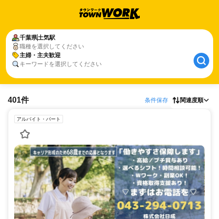
千葉県
土気駅
職種を選択してください
主婦・主夫歓迎
キーワードを選択してください
401件
条件保存
関連度順
アルバイト・パート