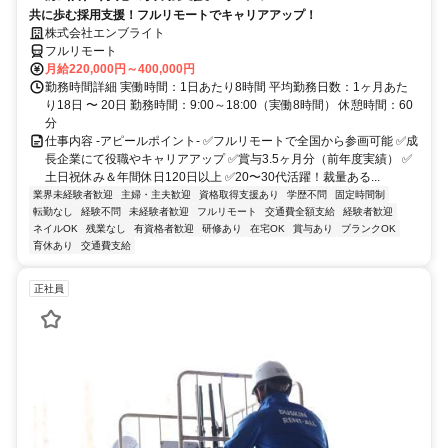
共に歩む採用支援！フルリモートでキャリアアップ！
株式会社エンブライト
フルリモート
月給220,000円～400,000円
勤務時間詳細 実働時間：1日あたり8時間 平均勤務日数：1ヶ月あた
り18日 〜 20日 勤務時間：9:00～18:00（実働8時間） 休憩時間：60
分
仕事内容 -アピールポイント- ✅フルリモートで全国から参画可能 ✅成
長企業にて役職やキャリアアップ ✅賞与3.5ヶ月分（前年度実績） ✅
土日祝休み＆年間休日120日以上 ✅20〜30代活躍！裁量ある...
業界未経験者歓迎
主婦・主夫歓迎
資格取得支援あり
学歴不問
固定時間制
転勤なし
経験不問
未経験者歓迎
フルリモート
交通費全額支給
経験者歓迎
ネイルOK
残業なし
有資格者歓迎
研修あり
在宅OK
賞与あり
ブランクOK
育休あり
交通費支給
正社員