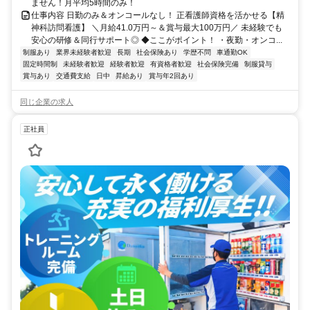
ません！月平均5時間のみ！
仕事内容 日勤のみ＆オンコールなし！ 正看護師資格を活かせる【精
神科訪問看護】 ＼月給41.0万円～＆賞与最大100万円／ 未経験でも
安心の研修＆同行サポート◎ ◆ここがポイント！ ・夜勤・オンコ...
制服あり
業界未経験者歓迎
長期
社会保険あり
学歴不問
車通勤OK
固定時間制
未経験者歓迎
経験者歓迎
有資格者歓迎
社会保険完備
制服貸与
賞与あり
交通費支給
日中
昇給あり
賞与年2回あり
同じ企業の求人
正社員