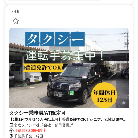
正社員
タクシー乗務員/AT限定可
【2勤1休で月収40万円以上可】普通免許でOK！シニア、女性活躍中★
年間休日125日★入力不要の楽々ナビ配車♪
南総タクシー株式会社 誉田営業所
月給193,800円以上
千葉県千葉市緑区