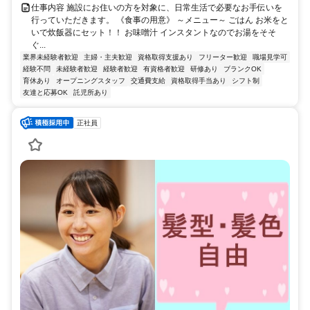
仕事内容 施設にお住いの方を対象に、日常生活で必要なお手伝いを
行っていただきます。 《食事の用意》 ～メニュー～ ごはん お米をと
いで炊飯器にセット！！ お味噌汁 インスタントなのでお湯をそそ
ぐ...
業界未経験者歓迎
主婦・主夫歓迎
資格取得支援あり
フリーター歓迎
職場見学可
経験不問
未経験者歓迎
経験者歓迎
有資格者歓迎
研修あり
ブランクOK
育休あり
オープニングスタッフ
交通費支給
資格取得手当あり
シフト制
友達と応募OK
託児所あり
正社員