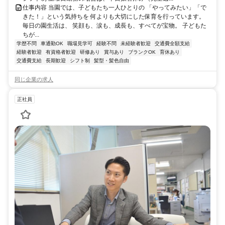
仕事内容 当園では、子どもたち一人ひとりの 「やってみたい」「で
きた！」という気持ちを 何よりも大切にした保育を行っています。
毎日の園生活は、 笑顔も、涙も、成長も、すべてが宝物。 子どもた
ちが...
学歴不問
車通勤OK
職場見学可
経験不問
未経験者歓迎
交通費全額支給
経験者歓迎
有資格者歓迎
研修あり
賞与あり
ブランクOK
育休あり
交通費支給
長期歓迎
シフト制
髪型・髪色自由
同じ企業の求人
正社員