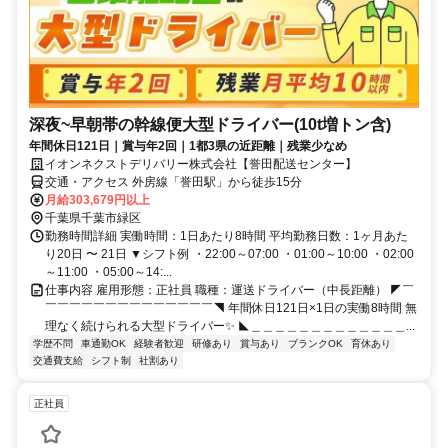
深夜~早朝帯の幹線便大型ドライバー(10t増トン含)
年間休日121日｜賞与年2回｜1都3県の近距離｜残業少なめ
イオンネクストデリバリー株式会社【誉田配送センター】
交通・アクセス 外房線「誉田駅」から徒歩15分
月給303,679円以上
千葉県千葉市緑区
勤務時間詳細 実働時間：1日あたり8時間 平均勤務日数：1ヶ月あた
り20日 〜 21日 ▼シフト例 ・22:00～07:00 ・01:00～10:00 ・02:00
～11:00 ・05:00～14:...
仕事内容 雇用形態：正社員 職種：運送ドライバー（中長距離） ◤￣
￣￣￣￣￣￣￣￣￣￣￣￣￣￣◥ 年間休日121日×1日の実働8時間 無
理なく続けられる大型ドライバー✨ ◣＿＿＿＿＿＿＿＿＿＿＿＿＿...
学歴不問
車通勤OK
経験者歓迎
研修あり
賞与あり
ブランクOK
育休あり
交通費支給
シフト制
社割あり
正社員