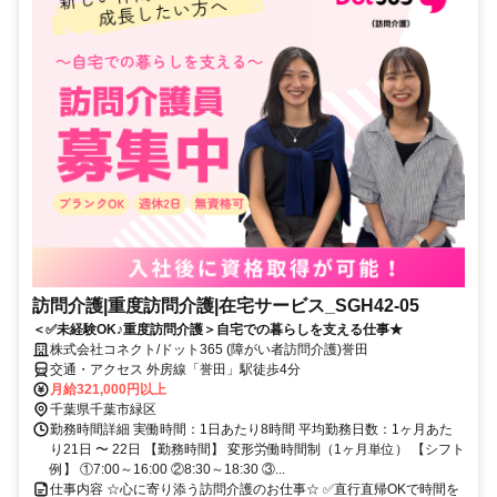
訪問介護|重度訪問介護|在宅サービス_SGH42-05
＜✅未経験OK♪重度訪問介護＞自宅での暮らしを支える仕事★
株式会社コネクト/ドット365 (障がい者訪問介護)誉田
交通・アクセス 外房線「誉田」駅徒歩4分
月給321,000円以上
千葉県千葉市緑区
勤務時間詳細 実働時間：1日あたり8時間 平均勤務日数：1ヶ月あた
り21日 〜 22日 【勤務時間】 変形労働時間制（1ヶ月単位） 【シフト
例】 ①7:00～16:00 ②8:30～18:30 ③...
仕事内容 ☆心に寄り添う訪問介護のお仕事☆ ✅直行直帰OKで時間を