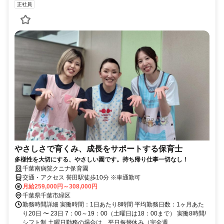
正社員
やさしさで育くみ、成長をサポートする保育士
多様性を大切にする、やさしい園です。持ち帰り仕事一切なし！
千葉南病院クニナ保育園
交通・アクセス 誉田駅徒歩10分 ※車通勤可
月給259,000円～308,000円
千葉県千葉市緑区
勤務時間詳細 実働時間：1日あたり8時間 平均勤務日数：1ヶ月あた
り20日 〜 23日 7：00～19：00（土曜日は18：00まで） 実働8時間/
シフト制 土曜日勤務の場合は、平日振替休み（完全週...