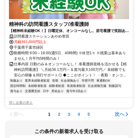
精神科の訪問看護スタッフ/准看護師
【精神科未経験OK！】日曜定休、オンコールなし。居宅看護で笑顔あふ
れる毎日をサポート。
訪問看護ステーションあやめ誉田
月給361,000円以上
千葉県千葉市緑区
勤務時間 9:00～18:00(週5日、40時間) ※休憩1ｈ ※残業は基本あり
ません！月平均5時間のみ！
仕事内容 日勤のみ＆オンコールなし！ 准看護師資格を活かせる【精
神科訪問看護】 ＼月給36.1万円～＆賞与最大100万円／ 未経験でも
安心の研修＆同行サポート◎ ◆ここがポイント！ ・夜勤・オンコ...
制服あり
業界未経験者歓迎
長期
社会保険あり
学歴不問
車通勤OK
固定時間制
未経験者歓迎
経験者歓迎
有資格者歓迎
社会保険完備
制服貸与
賞与あり
交通費支給
日中
昇給あり
賞与年2回あり
同じ企業の求人
前へ
次へ
1
2
3
4
5
この条件の新着求人を受け取る