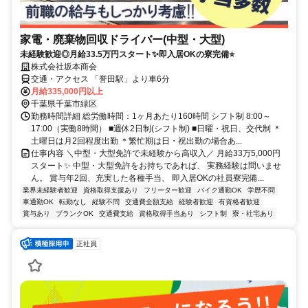
家電・廃棄物回収ドライバー(中型・大型)
未経験歓迎◎月給33.5万円スタート✨即入居OKの寮完備⭐
株式会社坂本商会
交通・アクセス 「誉田駅」より車6分
月給335,000円以上
千葉県千葉市緑区
勤務時間詳細 総労働時間：1ヶ月あたり160時間 シフト制 8:00～
17:00（実働8時間） ■週休2日制(シフト制) ■日曜・祝日、交代制 ＊
土曜日は月2回程度出勤 ＊繁忙期は日・祝出勤の場合あ...
仕事内容 ＼中型・大型免許で未経験から高収入／ 月給33万5,000円
スタート✨ 中型・大型免許をお持ちであれば、 実務経験は問いませ
ん。 賞与年2回、充実した各種手当、 即入居OKの社員寮完備...
業界未経験者歓迎
資格取得支援あり
フリーター歓迎
バイク通勤OK
学歴不問
車通勤OK
転勤なし
経験不問
交通費全額支給
経験者歓迎
有資格者歓迎
賞与あり
ブランクOK
交通費支給
資格取得手当あり
シフト制
寮・社宅あり
正社員