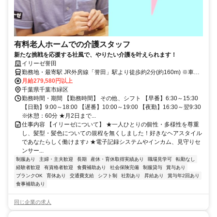
有料老人ホームでの介護スタッフ
新たな挑戦を応援する社風で、やりたい介護を叶えられます！
イリーゼ誉田
勤務地・最寄駅 JR外房線「誉田」駅より徒歩約2分(約160m) ※車通
勤OK
月給279,580円以上
千葉県千葉市緑区
勤務時間・期間 【勤務時間】 その他、シフト 【早番】6:30～15:30
【日勤】9:00～18:00 【遅番】10:00～19:00 【夜勤】16:30～翌9:30
※休憩：60分 ★月2日まで...
仕事内容 【イリーゼについて】 ★一人ひとりの個性・多様性を尊重
し、髪型・髪色についての規程を無くしました！好きなヘアスタイル
であなたらしく働けます♪ ★電子記録システムやインカム、見守りセ
ンサー...
制服あり
主婦・主夫歓迎
長期
産休・育休取得実績あり
職場見学可
転勤なし
経験者歓迎
有資格者歓迎
食費補助あり
社会保険完備
制服貸与
賞与あり
ブランクOK
育休あり
交通費支給
シフト制
社割あり
昇給あり
賞与年2回あり
食事補助あり
同じ企業の求人