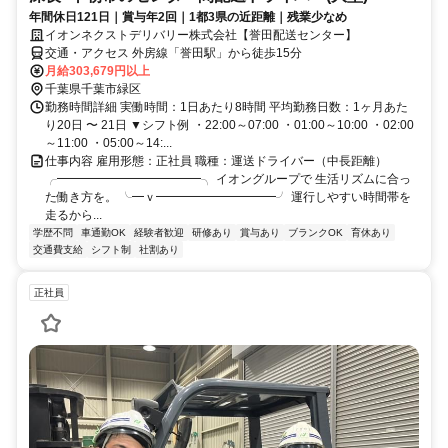
年間休日121日｜賞与年2回｜1都3県の近距離｜残業少なめ
イオンネクストデリバリー株式会社【誉田配送センター】
交通・アクセス 外房線「誉田駅」から徒歩15分
月給303,679円以上
千葉県千葉市緑区
勤務時間詳細 実働時間：1日あたり8時間 平均勤務日数：1ヶ月あた
り20日 〜 21日 ▼シフト例 ・22:00～07:00 ・01:00～10:00 ・02:00
～11:00 ・05:00～14:...
仕事内容 雇用形態：正社員 職種：運送ドライバー（中長距離）
╭━━━━━━━━━━━━╮ イオングループで 生活リズムに合っ
た働き方を。 ╰━ｖ━━━━━━━━━━╯ 運行しやすい時間帯を
走るから...
学歴不問
車通勤OK
経験者歓迎
研修あり
賞与あり
ブランクOK
育休あり
交通費支給
シフト制
社割あり
正社員