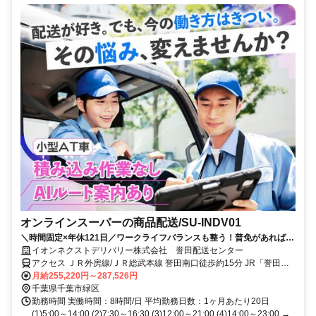
オンラインスーパーの商品配送/SU-INDV01
＼時間固定×年休121日／ワークライフバランスも整う！普免があれば未
経験OK♪賞与年2回＆昇給あり！
イオンネクストデリバリー株式会社 誉田配送センター
アクセス ＪＲ外房線/ＪＲ総武本線 誉田南口徒歩約15分 JR「誉田
駅」より車で5分
月給255,220円～287,526円
千葉県千葉市緑区
勤務時間 実働時間：8時間/日 平均勤務日数：1ヶ月あたり20日
(1)5:00～14:00 (2)7:30～16:30 (3)12:00～21:00 (4)14:00～23:00 →