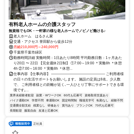
有料老人ホームの介護スタッフ
無資格でもOK・一軒家の様な老人ホームでノビノビ働ける♪
老人ホーム はるさん家
交通・アクセス 誉田駅から徒歩12分
月給210,000円～240,000円
千葉県千葉市緑区
勤務時間詳細 実働時間：1日あたり8時間 平均勤務日数：1ヶ月あた
り20日 〜 22日 【完全週休2日制】 ①7:00～19:00 ＊実働8h ＊休憩
4h ②7:00～16:00 ＊実働8h ＊休憩...
仕事内容 【仕事内容】 ――――――――――――――― ご利用者様
の日々の生活サポートをお願いします。 施設の定員は8名。少人数
で、 ご利用者様との距離が近く､一人ひとり丁寧にサポートできる環
境です｡...
業界未経験者歓迎
副業・WワークOK
60代も応募可
資格取得支援あり
バイク通勤OK
学歴不問
車通勤OK
固定時間制
職場見学可
転勤なし
経験不問
交通費全額支給
残業なし
研修あり
賞与あり
ブランクOK
70代も応募可
長期歓迎
服装自由
友達と応募OK
正社員