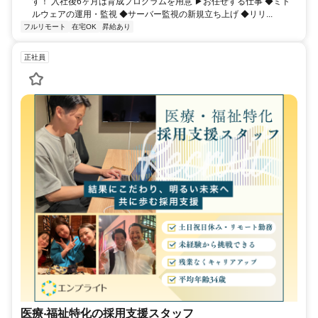
す！ 入社後6ヶ月は育成プログラムを用意 ▶お任せする仕事 ◆ミド
ルウェアの運用・監視 ◆サーバー監視の新規立ち上げ ◆リリ...
フルリモート
在宅OK
昇給あり
正社員
医療‧福祉特化の採用支援スタッフ