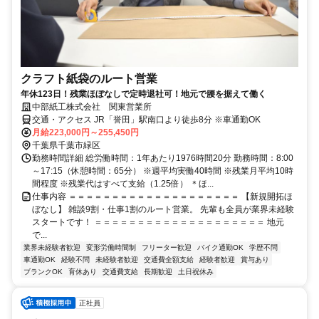
クラフト紙袋のルート営業
年休123日！残業ほぼなしで定時退社可！地元で腰を据えて働く
中部紙工株式会社 関東営業所
交通・アクセス JR「誉田」駅南口より徒歩8分 ※車通勤OK
月給223,000円～255,450円
千葉県千葉市緑区
勤務時間詳細 総労働時間：1年あたり1976時間20分 勤務時間：8:00
～17:15（休憩時間：65分） ※週平均実働40時間 ※残業月平均10時
間程度 ※残業代はすべて支給（1.25倍） ＊ほ...
仕事内容 ＝＝＝＝＝＝＝＝＝＝＝＝＝＝＝＝＝＝＝＝ 【新規開拓ほ
ぼなし】 雑談9割・仕事1割のルート営業。 先輩も全員が業界未経験
スタートです！ ＝＝＝＝＝＝＝＝＝＝＝＝＝＝＝＝＝＝＝＝ 地元
で...
業界未経験者歓迎
変形労働時間制
フリーター歓迎
バイク通勤OK
学歴不問
車通勤OK
経験不問
未経験者歓迎
交通費全額支給
経験者歓迎
賞与あり
ブランクOK
育休あり
交通費支給
長期歓迎
土日祝休み
正社員