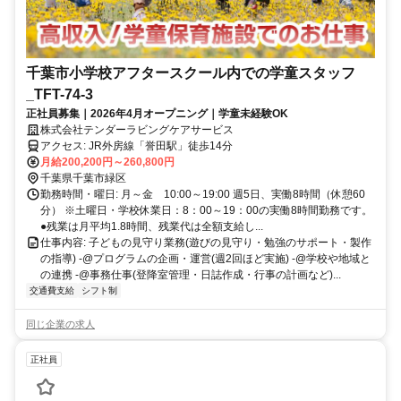
千葉市小学校アフタースクール内での学童スタッフ
_TFT-74-3
正社員募集｜2026年4月オープニング｜学童未経験OK
株式会社テンダーラビングケアサービス
アクセス: JR外房線「誉田駅」徒歩14分
月給200,200円～260,800円
千葉県千葉市緑区
勤務時間・曜日: 月～金 10:00～19:00 週5日、実働8時間（休憩60
分） ※土曜日・学校休業日：8：00～19：00の実働8時間勤務です。
●残業は月平均1.8時間、残業代は全額支給し...
仕事内容: 子どもの見守り業務(遊びの見守り・勉強のサポート・製作
の指導) -@プログラムの企画・運営(週2回ほど実施) -@学校や地域と
の連携 -@事務仕事(登降室管理・日誌作成・行事の計画など)...
交通費支給
シフト制
同じ企業の求人
正社員