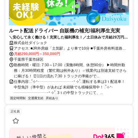
ルート配送ドライバー 自販機の補充!福利厚生充実
＼安心して永く働ける！充実した福利厚生！／土日休みで月給29万円以
上❗トレーニングルーム完備❗中型免許があれば、未経験スタート歓迎★
株式会社ダイショク
アクセス: ■JR外房線「土気駅」より車で10分 ■千葉外房有料道路大
木戸ICより車で5分 ・車通勤OK ・バイク通勤OK ・無料駐車場完備
月給290,000円～350,000円
千葉市内からはもちろん、 東金市、大綱白里市、茂原市、 市原市か
千葉県千葉市緑区
らもアクセス良好◎
勤務時間・曜日: 7:30～17:00（実働8時間、休憩90分） ▶時間外勤
務：月30時間程度 （繁忙期は例外あり） ✅残業代は別途支給でさら
に稼げる！ ⏰1日の流れ 7:30 トラックの準備がで...
仕事内容: .˚⊹⁺‧┈┈┈┈┈┈┈┈┈‧⁺ ⊹˚. 運転する車は3ｔ配送車！
中型免許（準中型）があれば 未経験でも積極採用中！ .˚⊹⁺‧
┈┈┈┈┈┈┈┈┈‧⁺ ⊹˚. 3ｔの中型トラックにて、...
固定時間制
交通費支給
昇給あり
正社員