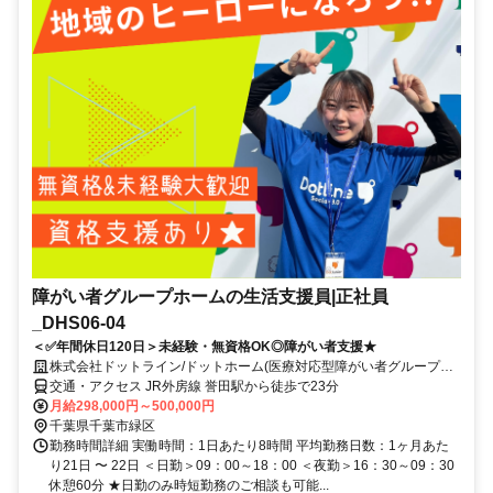
障がい者グループホームの生活支援員|正社員
_DHS06-04
＜✅年間休日120日＞未経験・無資格OK◎障がい者支援★
株式会社ドットライン/ドットホーム(医療対応型障がい者グループホ
ーム)誉田
交通・アクセス JR外房線 誉田駅から徒歩で23分
月給298,000円～500,000円
千葉県千葉市緑区
勤務時間詳細 実働時間：1日あたり8時間 平均勤務日数：1ヶ月あた
り21日 〜 22日 ＜日勤＞09：00～18：00 ＜夜勤＞16：30～09：30
休憩60分 ★日勤のみ時短勤務のご相談も可能...