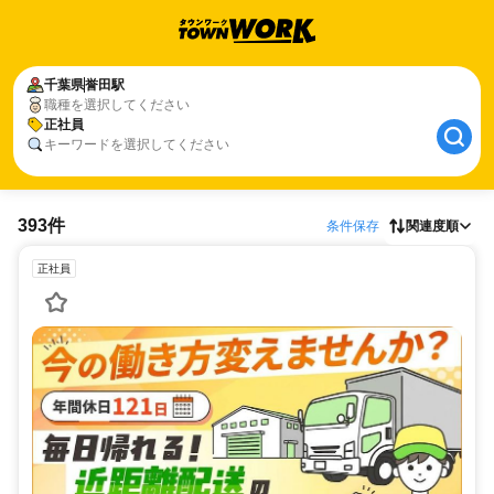
千葉県
誉田駅
職種を選択してください
正社員
キーワードを選択してください
393件
条件保存
関連度順
正社員