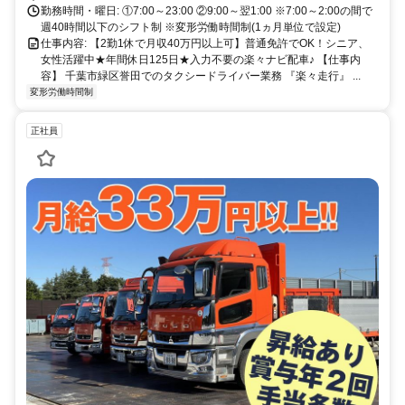
勤務時間・曜日: ①7:00～23:00 ②9:00～翌1:00 ※7:00～2:00の間で
週40時間以下のシフト制 ※変形労働時間制(1ヵ月単位で設定)
仕事内容: 【2勤1休で月収40万円以上可】普通免許でOK！シニア、
女性活躍中★年間休日125日★入力不要の楽々ナビ配車♪ 【仕事内
容】 千葉市緑区誉田でのタクシードライバー業務 『楽々走行』 ...
変形労働時間制
正社員