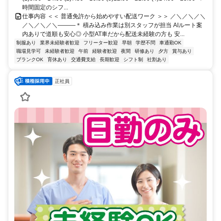
時間固定のシフ...
仕事内容 ＜＜ 普通免許から始めやすい配送ワーク ＞＞ ／＼／＼／＼
／＼／＼／＼―――＊ 積み込み作業は別スタッフが担当 AIルート案
内ありで道順も安心◎ 小型AT車だから配送未経験の方も 安...
制服あり
業界未経験者歓迎
フリーター歓迎
早朝
学歴不問
車通勤OK
職場見学可
未経験者歓迎
午前
経験者歓迎
夜間
研修あり
夕方
賞与あり
ブランクOK
育休あり
交通費支給
長期歓迎
シフト制
社割あり
正社員