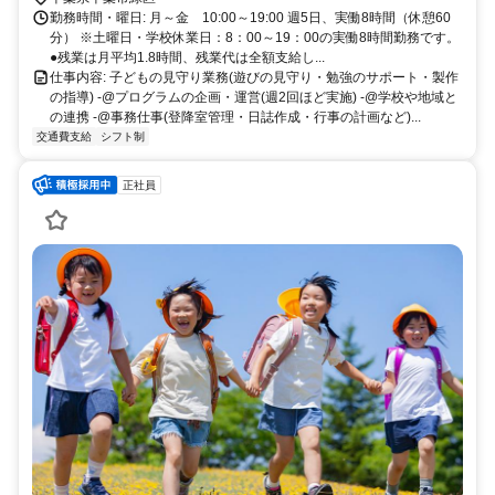
勤務時間・曜日: 月～金 10:00～19:00 週5日、実働8時間（休憩60
分） ※土曜日・学校休業日：8：00～19：00の実働8時間勤務です。
●残業は月平均1.8時間、残業代は全額支給し...
仕事内容: 子どもの見守り業務(遊びの見守り・勉強のサポート・製作
の指導) -@プログラムの企画・運営(週2回ほど実施) -@学校や地域と
の連携 -@事務仕事(登降室管理・日誌作成・行事の計画など)...
交通費支給
シフト制
正社員