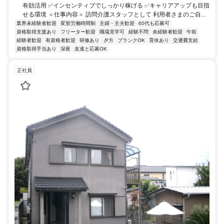
有効活用 ✅インセンティブでしっかり稼げる ✅キャリアアップも目指
せる環境 ＜仕事内容＞ 訪問介護スタッフとして 利用者さまのご自...
業界未経験者歓迎
変形労働時間制
主婦・主夫歓迎
60代も応募可
資格取得支援あり
フリーター歓迎
職場見学可
経験不問
未経験者歓迎
午前
経験者歓迎
有資格者歓迎
研修あり
夕方
ブランクOK
育休あり
交通費支給
資格取得手当あり
深夜
友達と応募OK
正社員