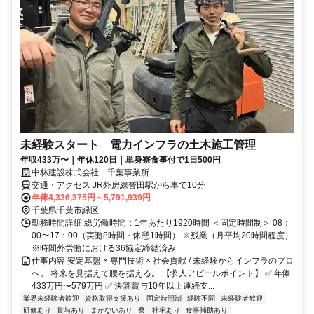
未経験スタート 電力インフラの土木施工管理
年収433万〜｜年休120日｜単身寮食事付で1日500円
中林建設株式会社 千葉事業所
交通・アクセス JR外房線誉田駅から車で10分
年俸4,336,375円～5,791,939円
千葉県千葉市緑区
勤務時間詳細 総労働時間：1年あたり1920時間 ＜固定時間制＞ 08：
00〜17：00（実働8時間・休憩1時間） ※残業（月平均20時間程度）
※時間外労働における36協定締結済み
仕事内容 安定基盤 × 専門技術 × 社会貢献 / 未経験からインフラのプロ
へ。 将来を見据えて腰を据える。 【求人アピールポイント】 ✅ 年俸
433万円〜579万円 ✅ 決算賞与10年以上連続支...
業界未経験者歓迎
資格取得支援あり
固定時間制
経験不問
未経験者歓迎
研修あり
賞与あり
まかないあり
寮・社宅あり
食事補助あり