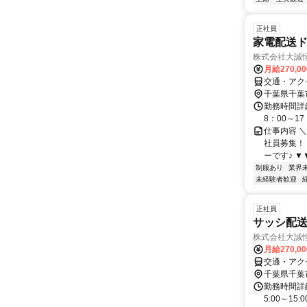
正社員
家電配送
株式会社大誠
月給270,0
交通・アク
千葉県千葉
勤務時間詳細
8：00～1
仕事内容 
社員募集！
ーです♪ ▼
制服あり
業界
未経験者歓迎
正社員
サッシ配
株式会社大誠
月給270,0
交通・アク
千葉県千葉
勤務時間詳細
5:00～1