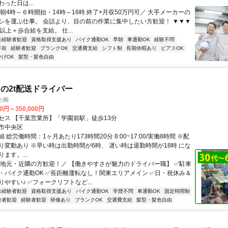
った日は...
朝4時～６時開始・14時～16時 終了×月収50万円可／ 大手メーカーの
シを運ぶ仕事。 会話より、目の前の作業に集中したい方歓迎！ ▼▼▼
以上＋歩合給を支給。 仕...
未経験者歓迎
資格取得支援あり
バイク通勤OK
早朝
車通勤OK
経験不問
午前
経験者歓迎
ブランクOK
交通費支給
シフト制
長期休暇あり
ピアスOK
ひげOK
髪型・髪色自由
の2t配送ドライバー
企画
70円～350,000円
セス 【千葉営業所】「学園前駅」徒歩13分
市中央区
 総労働時間：1ヶ月あたり173時間20分 8:00~17:00/実働8時間 ※配
り変動あり ※早い時は出勤時間が6時、 遅い時は退勤時間が18時 にな
ます。...
＼地元・近隣の方歓迎！／ 【働きやすさが魅力のドライバー職】 ✅駐車
・バイク通勤OK ✅長距離運転なし！関東エリアメイン ✅日・祝休み＆
やすい♪ ✅フォークリフトなど...
未経験者歓迎
資格取得支援あり
バイク通勤OK
学歴不問
車通勤OK
固定時間制
験者歓迎
経験者歓迎
研修あり
ブランクOK
交通費支給
髪型・髪色自由