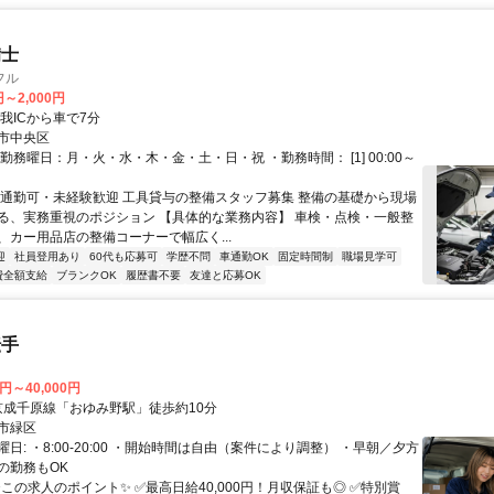
備士
フル
円～2,000円
我ICから車で7分
市中央区
勤務曜日：月・火・水・木・金・土・日・祝 ・勤務時間： [1] 00:00～
車通勤可・未経験歓迎 工具貸与の整備スタッフ募集 整備の基礎から現場
る、実務重視のポジション 【具体的な業務内容】 車検・点検・一般整
、カー用品店の整備コーナーで幅広く...
迎
社員登用あり
60代も応募可
学歴不問
車通勤OK
固定時間制
職場見学可
費全額支給
ブランクOK
履歴書不要
友達と応募OK
転手
0円～40,000円
クセス: 京成千原線「おゆみ野駅」徒歩約10分
市緑区
日: ・8:00-20:00 ・開始時間は自由（案件により調整） ・早朝／夕方
の勤務もOK
✨この求人のポイント✨ ✅最高日給40,000円！月収保証も◎ ✅特別賞