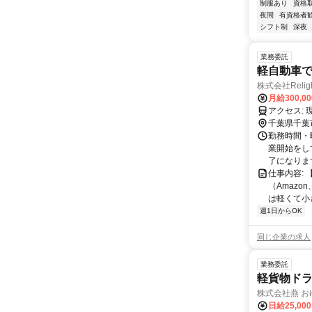
制服あり
資格
夜間
有資格者
シフト制
深夜
業務委託
軽自動車
株式会社Relig
月給300,0
ア
千葉県千葉
勤務時間・曜
業開始をして
了になります
仕事内容:
（Amaz
は軽くて小
週1日からOK
同じ企業の求人
業務委託
軽貨物ドラ
株式会社燕 
日給25,00