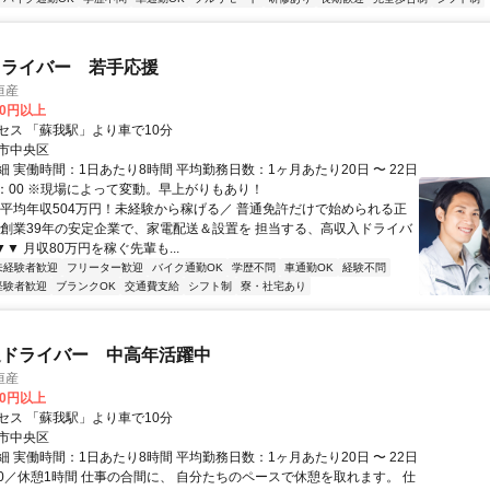
ドライバー 若手応援
恒産
00円以上
セス 「蘇我駅」より車で10分
市中央区
 実働時間：1日あたり8時間 平均勤務日数：1ヶ月あたり20日 〜 22日
7：00 ※現場によって変動。早上がりもあり！
＼平均年収504万円！未経験から稼げる／ 普通免許だけで始められる正
 創業39年の安定企業で、家電配送＆設置を 担当する、高収入ドライバ
▼▼ 月収80万円を稼ぐ先輩も...
未経験者歓迎
フリーター歓迎
バイク通勤OK
学歴不問
車通勤OK
経験不問
経験者歓迎
ブランクOK
交通費支給
シフト制
寮・社宅あり
送ドライバー 中高年活躍中
恒産
00円以上
セス 「蘇我駅」より車で10分
市中央区
 実働時間：1日あたり8時間 平均勤務日数：1ヶ月あたり20日 〜 22日
5:00／休憩1時間 仕事の合間に、 自分たちのペースで休憩を取れます。 仕