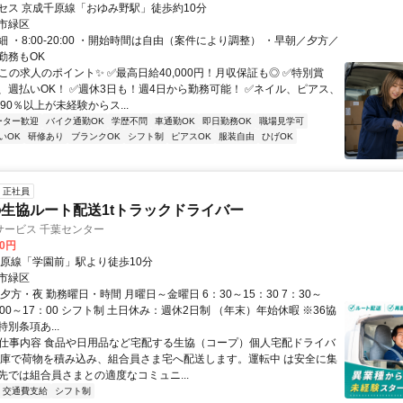
セス 京成千原線「おゆみ野駅」徒歩約10分
市緑区
 ・8:00-20:00 ・開始時間は自由（案件により調整） ・早朝／夕方／
勤務もOK
この求人のポイント✨ ✅最高日給40,000円！月収保証も◎ ✅特別賞
、週払いOK！ ✅週休3日も！週4日から勤務可能！ ✅ネイル、ピアス、
90％以上が未経験からス...
ーター歓迎
バイク通勤OK
学歴不問
車通勤OK
即日勤務OK
職場見学可
いOK
研修あり
ブランクOK
シフト制
ピアスOK
服装自由
ひげOK
正社員
生協ルート配送1tトラックドライバー
サービス 千葉センター
00円
千原線「学園前」駅より徒歩10分
市緑区
夕方・夜 勤務曜日・時間 月曜日～金曜日 6：30～15：30 7：30～
8：00～17：00 シフト制 土日休み：週休2日制 （年末）年始休暇 ※36協
別条項あ...
● 仕事内容 食品や日用品など宅配する生協（コープ）個人宅配ドライバ
倉庫で荷物を積み込み、組合員さま宅へ配送します。運転中 は安全に集
先では組合員さまとの適度なコミュニ...
交通費支給
シフト制