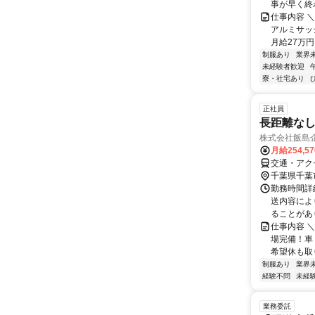
事が早く終わ
仕事内容 ＼
アルミサッ
月給27万円
制服あり
業界
未経験者歓迎
寮・社宅あり
正社員
長距離なし
株式会社飯島
月給254,5
交通・アク
千葉県千葉
勤務時間詳細
送内容によ
ることがあり
仕事内容 
場完備！車
希望休も取り
制服あり
業界
経験不問
未経
業務委託