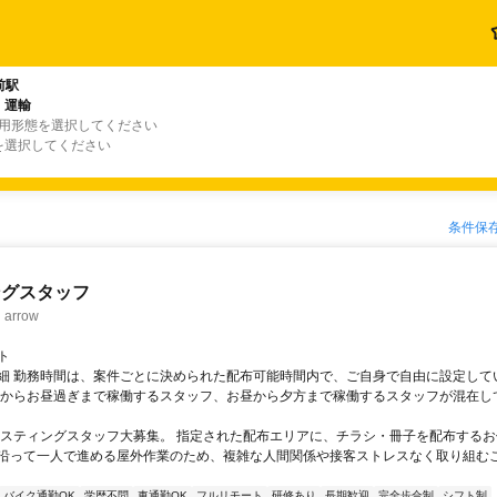
前駅
・運輸
雇用形態を選択してください
を選択してください
条件保
ングスタッフ
rrow
ト
細 勤務時間は、案件ごとに決められた配布可能時間内で、ご自身で自由に設定して
くからお昼過ぎまで稼働するスタッフ、お昼から夕方まで稼働するスタッフが混在し
ポスティングスタッフ大募集。 指定された配布エリアに、チラシ・冊子を配布するお
沿って一人で進める屋外作業のため、複雑な人間関係や接客ストレスなく取り組む
バイク通勤OK
学歴不問
車通勤OK
フルリモート
研修あり
長期歓迎
完全歩合制
シフト制