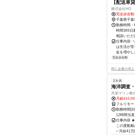
【配送車貸
株式会社HO
完全歩合制
千葉県千葉
勤務時間・
時間365
相談いただけ
仕事内容:
は生活が苦
金を増やし
完全歩合制
同じ企業の求人
正社員
海洋調査
共栄マリン株
月給410,0
フルリモー
勤務時間詳
12時間当
仕事内容 
この度船舶
✅月給41万