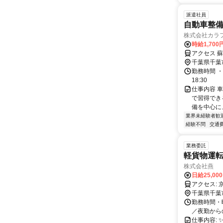
派遣社員
自動車整
株式会社カラ
時給1,700
アクセス 蘇
千葉県千葉
勤務時間 ・
18:30
仕事内容 
で習得でき
備を中心に
業界未経験者歓
経験不問
交通
業務委託
軽貨物運
株式会社燕
日給25,00
ア
千葉県千葉
勤務時間・曜
／夜勤から
仕事内容: 