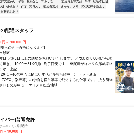
取得支援あり
早朝
転勤なし
フルリモート
交通費全額支給
午前
経験者歓迎
歓迎
研修あり
夕方
賞与あり
交通費支給
まかないあり
資格取得手当あり
食事補助あり
での配達スタッフ
ht
00円～700,000円
クセス: 現場への直行直帰になります!
市緑区
日: ✅週1日以上の勤務をお願いいたします。 ✅7:00 or 8:00頃から就
頂き、 19:00〜21:00頃に終了目安です。 ※配達が終わり次第就業終
が、上記...
 【20代〜40代中心に幅広い年代が多数活躍中！】 ネット通販
on、ZOZO、楽天等）の小物を軽自動車で配送するお仕事です。 扱う荷物
さいものが中心！ エリアも担当地域...
イバー|普通免許
おゆみの中央集配所
0円～40,000円