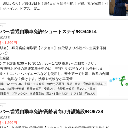
、週払いOK！ ✅週休3日も！週4日から勤務可能！ ✅寮、社宅完備！引
 ✅ネイル、ピアス、髪...
ート
バー/普通自動車免許/ショートステイ/RO44814
KAZE
円～1,300円
【駅名】 JR外房線 鎌取駅【アクセス】 鎌取駅より小湊バス生実東停留
歩2分
市緑区
フト詳細 8:30～10:30 15：30～17:30 ※週3～ご相談下さい。
介護施設お客様の送迎業務を中心に、見守りや庶務などもお任せしま
軽・ミニバン・ハイエースなどを使用し、安全第一で対応。送迎の合間
Kで、無理なく働けます。洗車や点検など車両管...
副業・WワークOK
主婦・主夫歓迎
60代も応募可
長期
産休・育休取得実績あり
OK
未経験者歓迎
経験者歓迎
残業なし
有資格者歓迎
月1シフト提出
制服貸与
ブランクOK
交通費支給
週2・3日からOK
シフト制
昇給あり
ート
バー/普通自動車免許/高齢者向け介護施設/RO9738
KAZE
円～1,200円