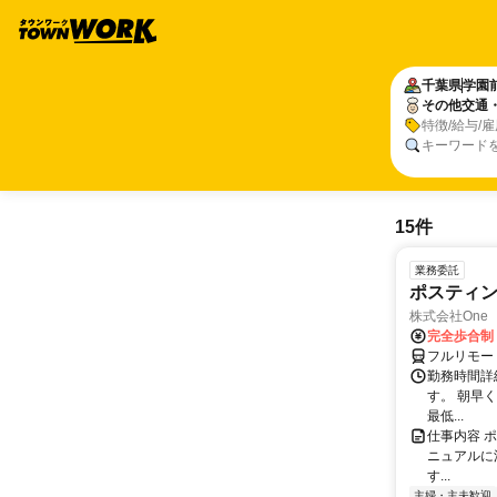
千葉県
学園
その他交通
特徴/給与/
キーワード
15件
業務委託
ポスティ
株式会社One a
完全歩合制
フルリモー
勤務時間詳
す。 朝早
最低...
仕事内容 
ニュアルに
す...
主婦・主夫歓迎