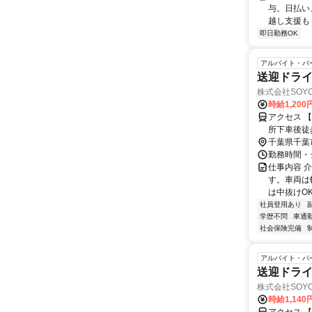
与。日払い
越し支援も！
即日勤務OK
アルバイト・パ
送迎ドライ
株式会社SOYO
時給1,200
アクセス 
所下車後徒
千葉県千葉
勤務時間・シ
仕事内容 
す。車両は
は中抜けO
社員登用あり
学歴不問
車通勤
社会保険完備
アルバイト・パ
送迎ドライ
株式会社SOYO
時給1,140