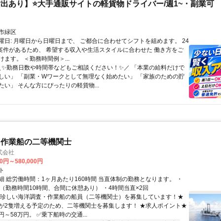
出あり】⭐大手通販サイトの軽貨物ドライバー/週1~・副業可
市緑区
曜日: 月曜日から日曜日まで、 ご都合に合わせてシフトを組めます。 24
日案件があるため、 希望する収入や生活スタイルに合わせた 働き方をご
ます。 ＜勤務時間例＞...
 ＼✨勤務日数や時間帯などもご相談ください！✨／ 「本業の給料だけで
しい」 「副業・Wワークとして無理なく始めたい」 「家族のための貯
たい」 そんな方にぴったりの軽貨物...
・作業船の二等機関士
式会社
00円～580,000円
ト
細 総労働時間：1ヶ月あたり160時間 当直体制の勤務となります。 ・
直（勤務時間10時間、合間に休憩あり） ・4時間当直×2回
★珍しい海洋調査・作業船の船員（二等機関士）を募集しています！★
が2隻増える予定のため、二等機関士を募集します！ ★求人ポイント★
円～58万円。 ✅乗下船時の交通...