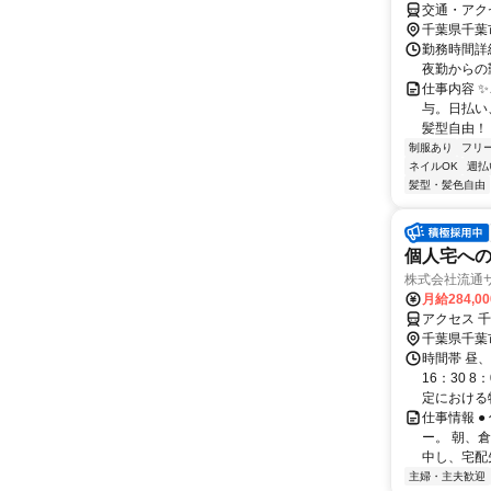
交通・アク
千葉県千葉
勤務時間詳細
夜勤からの
仕事内容 ✨
与。日払い
髪型自由！ 
制服あり
フリ
ネイルOK
週払
髪型・髪色自由
個人宅への
株式会社流通
月給284,0
アクセス 
千葉県千葉
時間帯 昼、
16：30 
定における特
仕事情報 
ー。 朝、
中し、宅配
主婦・主夫歓迎