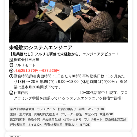
未経験のシステムエンジニア
【別業務なし】フルリモ研修で未経験から、エンジニアデビュー！
株式会社三河屋
フルリモート
月給251,370円～687,525円
勤務時間詳細 実働時間：1日あたり8時間 平均勤務日数：1ヶ月あた
り18日 〜 20日 勤務時間：9:00〜18:00（休憩時間 1時間00分） ※残
業は基本月20時間以下です。
仕事内容 ======================= 20−30代活躍中！ 現在、プロ
グラミング学習を頑張っている システムエンジニアを目指す皆様！
=======================...
業界未経験者歓迎
ランチタイム
社員登用あり
副業・WワークOK
主婦・主夫歓迎
資格取得支援あり
フリーター歓迎
学歴不問
車通勤OK
固定時間制
経験不問
未経験者歓迎
住宅手当あり
フルリモート
交通費全額支給
経験者歓迎
ネイルOK
有資格者歓迎
研修あり
在宅OK