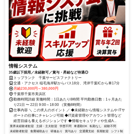
情報システム
35歳以下採用／未経験可／賞与・昇給など待遇◎
トップランク 千葉サービスファクトリー
交通・アクセス 稲毛海岸駅からバス18分、湾岸千葉ICから車17分
月給230,000円～380,000円
千葉県千葉市美浜区
勤務時間詳細 実働時間：1日あたり8時間 平均勤務日数：1ヶ月あた
り21日 〜 22日 9:00～18:00 （実働8時間）
仕事内容 ＼ この求人のポイント ／ ◆未経験から情報システムや ITサ
ポートの仕事にチャレンジ可能 ◆IT資産管理やアカウント管理など
経営目線も養えるポジションです ◆情報セキュリティや生成A...
業界未経験者歓迎
主婦・主夫歓迎
学歴不問
車通勤OK
転勤なし
経験不問
未経験者歓迎
食費補助あり
研修あり
賞与あり
交通費支給
長期歓迎
シフト制