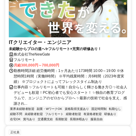
ITクリエイター・エンジニア
未経験からプロの道へ✨フルリモート×充実の研修あり！
株式会社TheNewGate
フルリモート
月給300,000円～700,000円
勤務時間詳細 総労働時間：1ヶ月あたり173時間 10:00～19:00 ※休
憩時間1時間（実働8時間） ※平均残業時間：月6時間（2023年度実
績） ※プロジェクトによってフレックスタイム制あり
仕事内容 ✨フルリモートも可能！自分らしく輝ける働き方◎ ✨社会人
デビューも歓迎！PC初心者でも安心スタート！ ✨独自の教育プログ
ラムで、エンジニアのゼロからプロへ ✨最新の技術で社会を支え、感
謝され...
業界未経験者歓迎
副業・WワークOK
資格取得支援あり
固定時間制
転勤なし
経験不問
未経験者歓迎
フルリモート
経験者歓迎
有資格者歓迎
研修あり
在宅OK
賞与あり
交通費支給
長期歓迎
長期休暇あり
服装自由
正社員