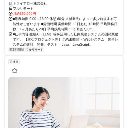
仕事にする
トライアロー株式会社
フルリモート
月給350,000円
■勤務時間 9:00～18:00 休憩 60分 ※就業先によって多少前後する可
能性がございます ■労働時間 実働時間：1日あたり8時間 平均勤務日
数：1ヶ月あたり20日 平均残業時間：1ヶ月あたり5...
■仕事内容 生成AI（LLM）等を活用した社内業務システムの開発業務
です。 【主なプロジェクト先】 #WEB開発 ・Webシステム・業務シ
ステムの設計、開発、テスト ・Java、JavaScript...
固定時間制
フルリモート
正社員