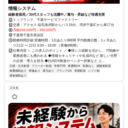
情報システム
経験者採用／30代スタッフも活躍中／賞与・昇給など待遇充実
トップランク 千葉サービスファクトリー
交通・アクセス 稲毛海岸駅からバス18分、湾岸千葉ICから車17分
月給260,000円～380,000円
千葉県千葉市美浜区
勤務時間詳細 実働時間：1日あたり8時間 平均勤務日数：1ヶ月あた
り21日 〜 22日 9:00～18:00 （実働8時間）
仕事内容 ＼ この求人のポイント ／ ◆情シス経験を活かし、 IT戦略や
業務改善にも携われる ◆情報セキュリティや生成AIなど 新しい分野
の企画・導入を担当 ◆社内DX推進やベンダー折衝など 上...
主婦・主夫歓迎
フリーター歓迎
学歴不問
車通勤OK
転勤なし
経験者歓迎
食費補助あり
研修あり
賞与あり
ブランクOK
長期歓迎
シフト制
昼食補助あり
正社員