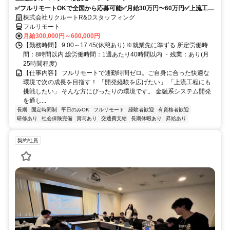
✅フルリモートOKで全国から応募可能✅月給30万円〜60万円✅上流工程
にも挑戦可能✅夏季・年末年始休暇あり✅週休2日制、年間休日120日
株式会社リクルートR&Dスタッフィング
フルリモート
月給300,000円～600,000円
【勤務時間】 9:00～17:45(休憩あり) ※就業先に準ずる 所定労働時
間：8時間以内 総労働時間：1週あたり40時間以内 ・残業：あり(月
25時間程度)
【仕事内容】 フルリモートで通勤時間ゼロ。ご自身に合った快適な
環境で次の成長を目指す！ 「開発経験を広げたい」 「上流工程にも
挑戦したい」 そんな方にぴったりの環境です。 金融系システム開発
を通し...
長期
固定時間制
平日のみOK
フルリモート
経験者歓迎
有資格者歓迎
研修あり
社会保険完備
賞与あり
交通費支給
長期休暇あり
昇給あり
契約社員