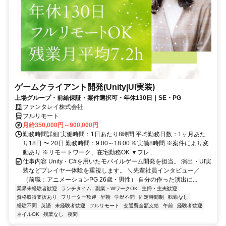
ゲームクライアント開発(Unity|UI実装)
上場グループ・前給保証・案件選択可・年休130日｜SE・PG
ファンタレイ株式会社
フルリモート
月給350,000円～900,000円
勤務時間詳細 実働時間：1日あたり8時間 平均勤務日数：1ヶ月あた
り18日 〜 20日 勤務時間：9:00～18:00 ※実働8時間 ※案件により変
動あり ※リモートワーク、在宅勤務OK ▼フレ...
仕事内容 Unity・C#を用いたモバイルゲーム開発を担当。 演出・UI実
装などプレイヤー体験を重視します。 ＼先輩社員インタビュー／
（前職：アニメーションPG 26歳・男性） 自分の作った演出に...
業界未経験者歓迎
ランチタイム
副業・WワークOK
主婦・主夫歓迎
資格取得支援あり
フリーター歓迎
早朝
学歴不問
固定時間制
転勤なし
経験不問
英語
未経験者歓迎
フルリモート
交通費全額支給
午前
経験者歓迎
ネイルOK
残業なし
夜間