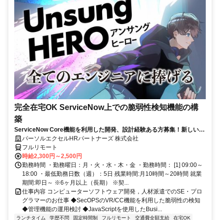
完全在宅OK ServiceNow上での脆弱性検知機能の構
築
ServiceNow Core機能を利用した開発、設計経験ある方募集！新しい技
術のキャッチアップが好きな方大歓迎！完全在宅のお仕事★
パーソルエクセルHRパートナーズ 株式会社
フルリモート
時給2,300円～2,500円
勤務時間 ・勤務曜日：月・火・水・木・金 ・勤務時間： [1] 09:00～
18:00 ・最低勤務日数（週）：5日 残業時間:月10時間～20時間 就業
期間:即日～ ※6ヶ月以上（長期） ※契...
仕事内容 コンピューターソフトウェア開発，人材派遣でのSE・プロ
グラマーのお仕事 ◆SecOPSのVR/CC機能を利用した脆弱性の検知
◆管理機能の運用検討 ◆JavaScriptを使用したBusi...
ランチタイム
学歴不問
固定時間制
フルリモート
交通費全額支給
在宅OK