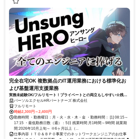
完全在宅OK 複数拠点のIT運用業務における標準化お
よび基盤運用支援業務
実務未経験OK/フルリモート！プライベートとの両立もしやすい☆残業
ちょっと♪
パーソルエクセルHRパートナーズ 株式会社
フルリモート
時給2,300円～2,400円
勤務時間 ・勤務曜日：月・火・水・木・金 ・勤務時間： [1] 08:15～
17:15 ・最低勤務日数（週）：5日 残業時間:月1時間～9時間 就業期
間:2026年10月上旬～ ※6ヶ月以上（...
仕事内容 ＩＴＯ＆ＢＰＯ事業でのネットワークエンジニアのお仕事