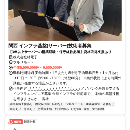
関西 インフラ基盤(サーバー)技術者募集
【3年以上サーバーの構築経験・保守経験必須】資格取得支援あり
株式会社林電子
フルリモート
年俸5,500,000円～6,500,000円
勤務時間詳細 実働時間：1日あたり8時間 平均勤務日数：1ヶ月あた
り19日 〜 20日 ⏰9:00～18:00（休憩60分） ※案件状況により時間外
勤務が 発生する場合がございます。
仕事内容 _/_/_/_/_/_/_/_/_/_/_/_/_/_/_/_/_/_/ メガバンク基盤を支える
インフラエンジニア募集 金融インフラの最前線で、 本物の基盤技術
を磨きませんか。 当社...
資格取得支援あり
固定時間制
転勤なし
フルリモート
経験者歓迎
研修あり
賞与あり
育休あり
交通費支給
土日祝休み
ひげOK
髪型・髪色自由
派遣社員