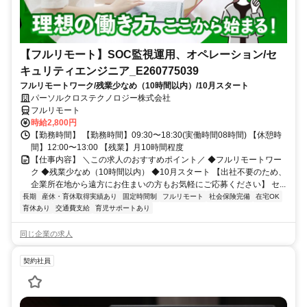
【フルリモート】SOC監視運用、オペレーション/セ
キュリティエンジニア_E260775039
フルリモートワーク/残業少なめ（10時間以内）/10月スタート
パーソルクロステクノロジー株式会社
フルリモート
時給2,800円
【勤務時間】 【勤務時間】09:30〜18:30(実働時間08時間) 【休憩時
間】12:00〜13:00 【残業】月10時間程度
【仕事内容】 ＼この求人のおすすめポイント／ ◆フルリモートワー
ク ◆残業少なめ（10時間以内） ◆10月スタート 【出社不要のため、
企業所在地から遠方にお住まいの方もお気軽にご応募ください】 セ...
長期
産休・育休取得実績あり
固定時間制
フルリモート
社会保険完備
在宅OK
育休あり
交通費支給
育児サポートあり
同じ企業の求人
契約社員