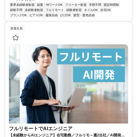
業界未経験者歓迎
副業・WワークOK
フリーター歓迎
学歴不問
固定時間制
経験不問
未経験者歓迎
フルリモート
経験者歓迎
ネイルOK
在宅OK
ブランクOK
ピアスOK
服装自由
ひげOK
髪型・髪色自由
派遣社員
フルリモートでAIエンジニア
【未経験からAIエンジニア】在宅勤務／フルリモ～週2出社／AI開発を