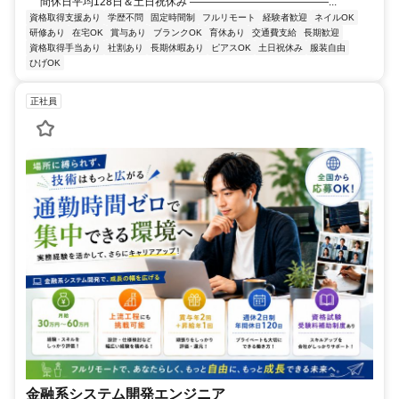
間休日平均128日＆土日祝休み ―――――――――――――...
資格取得支援あり
学歴不問
固定時間制
フルリモート
経験者歓迎
ネイルOK
研修あり
在宅OK
賞与あり
ブランクOK
育休あり
交通費支給
長期歓迎
資格取得手当あり
社割あり
長期休暇あり
ピアスOK
土日祝休み
服装自由
ひげOK
正社員
金融系システム開発エンジニア