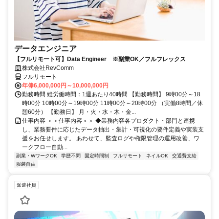
データエンジニア
【フルリモート可】Data Engineer ※副業OK／フルフレックス
株式会社RevComm
フルリモート
年俸6,000,000円～10,000,000円
勤務時間 総労働時間：1週あたり40時間 【勤務時間】 9時00分～18
時00分 10時00分～19時00分 11時00分～20時00分 （実働8時間／休
憩60分） 【勤務日】 月・火・水・木・金...
仕事内容 ＜＜仕事内容＞＞ ◆業務内容各プロダクト・部門と連携
し、業務要件に応じたデータ抽出・集計・可視化の要件定義や実装支
援をお任せします。 あわせて、監査ログや権限管理の運用改善、ワ
ークフロー自動...
副業・WワークOK
学歴不問
固定時間制
フルリモート
ネイルOK
交通費支給
服装自由
派遣社員