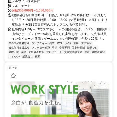
フルウィル株式会社
フルリモート
月給350,000円～1,050,000円
勤務時間詳細 実働時間：1日あたり8時間 平均勤務日数：1ヶ月あた
り18日 〜 20日 勤務時間：9:00～18:00（休憩1時間） ※案件により
変動あり ★SES業界特有のストレスになる作業を削...
仕事内容 Unity＋C#でスマホゲームの開発を担当。 イベント機能やUI
演出など、プレイヤー体験を重視した実装を行います。 ＼先輩社員
インタビュー／ 前職：ゲームエンジン開発補助／年齢：29歳 「...
業界未経験者歓迎
ランチタイム
副業・WワークOK
主婦・主夫歓迎
資格取得支援あり
フリーター歓迎
早朝
学歴不問
固定時間制
転勤なし
経験不問
英語
未経験者歓迎
フルリモート
交通費全額支給
午前
経験者歓迎
ネイルOK
残業なし
夜間
正社員