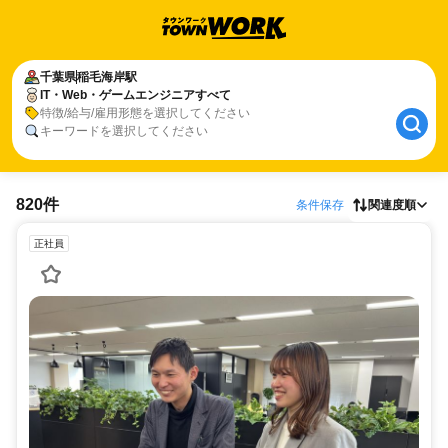
千葉県
稲毛海岸駅
IT・Web・ゲームエンジニアすべて
特徴/給与/雇用形態を選択してください
キーワードを選択してください
820件
条件保存
関連度順
正社員