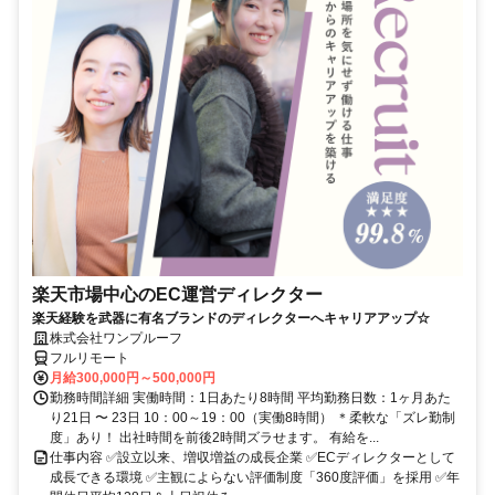
楽天市場中心のEC運営ディレクター
楽天経験を武器に有名ブランドのディレクターへキャリアアップ☆
株式会社ワンプルーフ
フルリモート
月給300,000円～500,000円
勤務時間詳細 実働時間：1日あたり8時間 平均勤務日数：1ヶ月あた
り21日 〜 23日 10：00～19：00（実働8時間） ＊柔軟な「ズレ勤制
度」あり！ 出社時間を前後2時間ズラせます。 有給を...
仕事内容 ✅設立以来、増収増益の成長企業 ✅ECディレクターとして
成長できる環境 ✅主観によらない評価制度「360度評価」を採用 ✅年