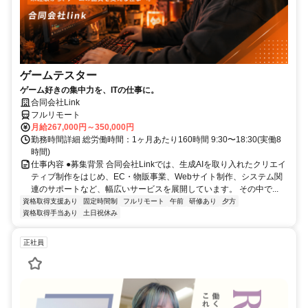
ゲームテスター
ゲーム好きの集中力を、ITの仕事に。
合同会社Link
フルリモート
月給267,000円～350,000円
勤務時間詳細 総労働時間：1ヶ月あたり160時間 9:30〜18:30(実働8
時間)
仕事内容 ●募集背景 合同会社Linkでは、生成AIを取り入れたクリエイ
ティブ制作をはじめ、EC・物販事業、Webサイト制作、システム関
連のサポートなど、幅広いサービスを展開しています。 その中で...
資格取得支援あり
固定時間制
フルリモート
午前
研修あり
夕方
資格取得手当あり
土日祝休み
正社員