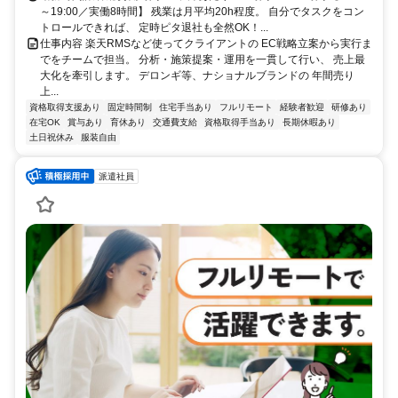
～19:00／実働8時間】 残業は月平均20h程度。 自分でタスクをコン
トロールできれば、 定時ピタ退社も全然OK！...
仕事内容 楽天RMSなど使ってクライアントの EC戦略立案から実行ま
でをチームで担当。 分析・施策提案・運用を一貫して行い、 売上最
大化を牽引します。 デロンギ等、ナショナルブランドの 年間売り
上...
資格取得支援あり
固定時間制
住宅手当あり
フルリモート
経験者歓迎
研修あり
在宅OK
賞与あり
育休あり
交通費支給
資格取得手当あり
長期休暇あり
土日祝休み
服装自由
派遣社員