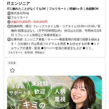
ITエンジニア
ITに触れたことがなくてもOK｜フルリモート｜研修6ヶ月｜未経験OK
株式会社Ring
フルリモート
月給370,000円～620,000円
勤務時間・曜日: フレックスタイム制・コアタイム10:00〜15:00／実
働8h 残業ほぼなし（月平均5時間以内） 休日は土日祝、年間休日128
日 リフレッシュ休暇など各種休暇あり
仕事内容: エンジニア募集！サーバー構築運用の現場で経験を積めま
す！ 入社後6ヶ月は育成プログラムを用意 ▶お任せする仕事 ◆ミド
ルウェアの運用・監視 ◆サーバー監視の新規立ち上げ ◆リリ...
フルリモート
在宅OK
昇給あり
正社員