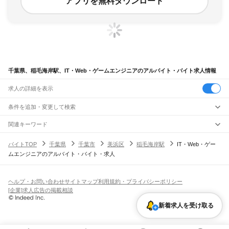
アプリを無料ダウンロード
千葉県、稲毛海岸駅、IT・Web・ゲームエンジニアのアルバイト・バイト求人情報
求人の詳細を表示
条件を追加・変更して検索
市区町村を追加・変更
関連キーワード
完全在宅ワーク 全国
シール貼り 在宅
現在地周辺
ガチャガチャ
犬カフェ
千葉県
駅を追加・変更
バイトTOP
千葉県
千葉市
美浜区
稲毛海岸駅
IT・Web・ゲー
千葉県
すべて
ムエンジニアのアルバイト・バイト・求人
千葉市
すべて
職種を追加・変更
JR武蔵野線
中央区
花見川区
稲毛区
若葉区
緑区
美浜区
南流山駅
新松戸駅
新八柱駅
東松戸駅
市川大野駅
船橋法典駅
西船橋駅
飲食・フードサービス
銚子市
市川市
船橋市
館山市
木更津市
松戸市
野田市
茂原市
成田市
佐倉市
東金市
特徴を追加・変更
飲食・フードサービス
すべて
ヘルプ・お問い合わせ
サイトマップ
利用規約・プライバシーポリシー
JR中央・総武線
旭市
習志野市
柏市
勝浦市
市原市
流山市
八千代市
我孫子市
鴨川市
鎌ケ谷市
ホールスタッフ
キッチンスタッフ
皿洗い・洗い場
精肉・鮮魚加工
給食調理
人気
[企業]求人広告の掲載相談
市川駅
本八幡駅
下総中山駅
西船橋駅
船橋駅
東船橋駅
津田沼駅
幕張本郷駅
幕張駅
君津市
富津市
浦安市
四街道市
袖ケ浦市
八街市
印西市
白井市
富里市
南房総市
雇用形態を追加・変更
パン屋（ベーカリー）
フードカウンター販売員
バー（BAR）・バーテンダー
日払いOK
高校生歓迎
学生歓迎
深夜の仕事
髪型・髪色自由
ひげOK
ネイルOK
新検見川駅
稲毛駅
西千葉駅
千葉駅
匝瑳市
香取市
山武市
いすみ市
大網白里市
印旛郡
香取郡
山武郡
長生郡
夷隅郡
新着求人を受け取る
飲食店補助（開店・閉店準備）
飲食店（店長・マネージャー）
ピアスOK
アルバイト・パート
履歴書不要
オープニングスタッフ
留学生・外国人活躍中
安房郡
都道府県を変更
営業・販売
JR総武本線
勤務期間
正社員
市川駅
船橋駅
津田沼駅
稲毛駅
千葉駅
東千葉駅
都賀駅
四街道駅
物井駅
佐倉駅
営業・販売
すべて
短期
契約社員
単発・1日OK
長期
期間限定（春夏冬休み等）