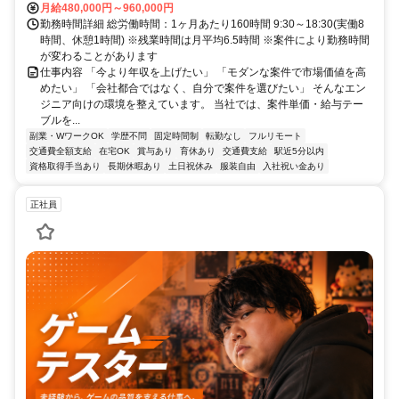
月給480,000円～960,000円
勤務時間詳細 総労働時間：1ヶ月あたり160時間 9:30～18:30(実働8
時間、休憩1時間) ※残業時間は月平均6.5時間 ※案件により勤務時間
が変わることがあります
仕事内容 「今より年収を上げたい」 「モダンな案件で市場価値を高
めたい」 「会社都合ではなく、自分で案件を選びたい」 そんなエン
ジニア向けの環境を整えています。 当社では、案件単価・給与テー
ブルを...
副業・WワークOK
学歴不問
固定時間制
転勤なし
フルリモート
交通費全額支給
在宅OK
賞与あり
育休あり
交通費支給
駅近5分以内
資格取得手当あり
長期休暇あり
土日祝休み
服装自由
入社祝い金あり
正社員