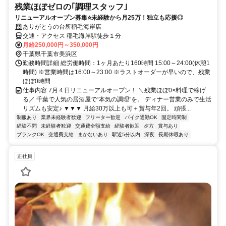
残業ほぼゼロの｢調理スタッフ｣
リニューアルオープン募集⭐未経験から月25万！独立も応援◎
ありがとうの台所稲毛海岸店
交通・アクセス 稲毛海岸駅徒歩１分
月給250,000円～350,000円
千葉県千葉市美浜区
勤務時間詳細 総労働時間：1ヶ月あたり160時間 15:00～24:00(休憩1
時間) ※営業時間は16:00～23:00 ※ラストオーダーが早いので、残業
ほぼ0時間
仕事内容 7月４日リニューアルオープン！ ＼残業ほぼ0×料理で稼げ
る／ 千葉で人気の居酒屋で“本気の調理”を。 ディナー営業のみで生活
リズムも安定♪ ▼▼▼ 月給30万以上も可＋賞与年2回。 頑張...
制服あり
業界未経験者歓迎
フリーター歓迎
バイク通勤OK
固定時間制
経験不問
未経験者歓迎
交通費全額支給
経験者歓迎
夕方
賞与あり
ブランクOK
交通費支給
まかないあり
駅近5分以内
深夜
長期休暇あり
正社員