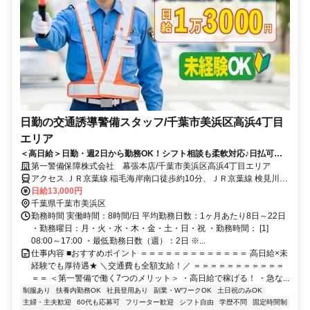
日勤の交通誘導警備スタッフ/千葉市美浜区高浜4丁目
エリア
＜高日給＞日勤・週2日から勤務OK！シフト相談も柔軟対応♪日払可◎
未経験歓迎★
第一警備保障株式会社 幕張本店/千葉市美浜区高浜4丁目エリア
アクセス ＪＲ京葉線 稲毛海岸南口徒歩約10分、ＪＲ京葉線 検見川浜
南口徒歩約26分、京成千葉線 京成稲毛徒歩約31分 直行直帰OK＊交
日給13,000円
通費全額支給＊
千葉県千葉市美浜区
勤務時間 実働時間：8時間/日 平均勤務日数：1ヶ月あたり8日～22日
・勤務曜日：月・火・水・木・金・土・日・祝 ・勤務時間： [1]
08:00～17:00 ・最低勤務日数（週）：2日 ※...
仕事内容 ■おすすめポイント ＝＝＝＝＝＝＝＝＝＝＝＝＝ 高日給×未
経験でも厚待遇★ ＼交通費も全額支給！／ ＝＝＝＝＝＝＝＝＝＝＝
＝＝ ＜第一警備で働く7つのメリット＞ ・高日給で稼げる！ ・急な...
制服あり
扶養内勤務OK
社員登用あり
副業・WワークOK
土日祝のみOK
主婦・主夫歓迎
60代も応募可
フリーター歓迎
シフト自由
学歴不問
固定時間制