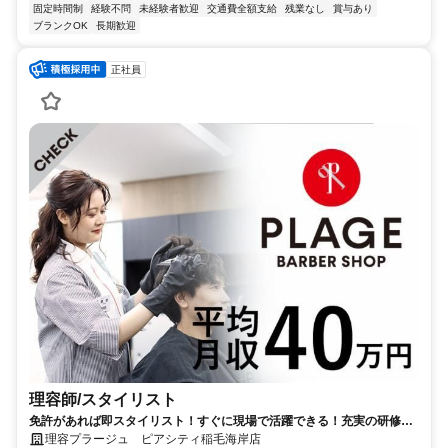
固定時間制
経験不問
未経験者歓迎
交通費全額支給
残業なし
賞与あり
ブランクOK
長期歓迎
正社員
理容師/スタイリスト
免許があれば即スタイリスト！すぐに現場で活躍できる！充実の研修制
度！
理容プラージュ ピアシティ稲毛海岸店