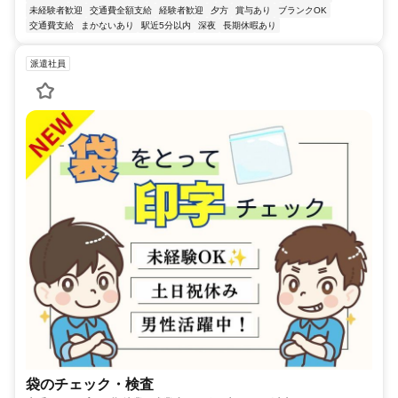
未経験者歓迎
交通費全額支給
経験者歓迎
夕方
賞与あり
ブランクOK
交通費支給
まかないあり
駅近5分以内
深夜
長期休暇あり
派遣社員
袋のチェック・検査