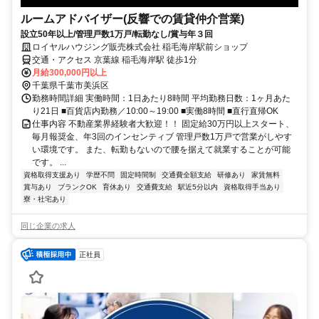
ルームアドバイザー(反響での賃貸仲介営業)
設立50年以上/管理戸数1万戸/転勤なし/賞与年３回
ロイヤルハウジング販売株式会社 稲毛海岸駅前ショップ
交通・アクセス 京葉線 稲毛海岸駅 徒歩1分
月給300,000円以上
千葉県千葉市美浜区
勤務時間詳細 実働時間：1日あたり8時間 平均勤務日数：1ヶ月あた
り21日 ■百貨店内勤務／10:00～19:00 ■実働8時間 ■直行直帰OK
仕事内容 不動産業界経験者大歓迎！！ 固定給30万円以上スタート、
毎月報奨金、年3回のインセンティブ 管理戸数1万戸で営業がしやす
い環境です。 また、転勤もないので腰を据えて就業することが可能
です。 ...
資格取得支援あり
学歴不問
固定時間制
交通費全額支給
研修あり
家賃無料
賞与あり
ブランクOK
育休あり
交通費支給
駅近5分以内
資格取得手当あり
寮・社宅あり
同じ企業の求人
正社員