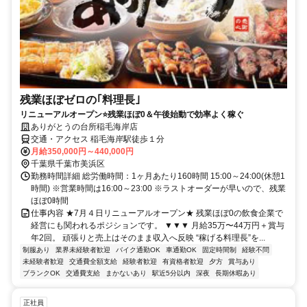
残業ほぼゼロの｢料理長｣
リニューアルオープン⭐残業ほぼ0＆午後始動で効率よく稼ぐ
ありがとうの台所稲毛海岸店
交通・アクセス 稲毛海岸駅徒歩１分
月給350,000円～440,000円
千葉県千葉市美浜区
勤務時間詳細 総労働時間：1ヶ月あたり160時間 15:00～24:00(休憩1
時間) ※営業時間は16:00～23:00 ※ラストオーダーが早いので、残業
ほぼ0時間
仕事内容 ★7月４日リニューアルオープン★ 残業ほぼ0の飲食企業で
経営にも関われるポジションです。 ▼▼▼ 月給35万〜44万円＋賞与
年2回。 頑張りと売上はそのまま収入へ反映 “稼げる料理長”を...
制服あり
業界未経験者歓迎
バイク通勤OK
車通勤OK
固定時間制
経験不問
未経験者歓迎
交通費全額支給
経験者歓迎
有資格者歓迎
夕方
賞与あり
ブランクOK
交通費支給
まかないあり
駅近5分以内
深夜
長期休暇あり
正社員