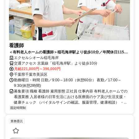
看護師
＜有料老人ホームの看護師＞稲毛海岸駅より徒歩10分／年間休日115日
／賞与年2回など待遇充実
エクセルシオール稲毛海岸
交通アクセス 京葉線「稲毛海岸駅」より徒歩10分
月給221,000円～396,000円
千葉県千葉市美浜区
勤務曜日・時間 日勤／9:00～18:00（休憩60分） 夜勤／17:00～
9:30(休憩2時間)
募集要項 職種 看護師 雇用形態 正社員 仕事内容 有料老人ホームでの
看護業務 入居者様の日常生活における医療面のケア及び生活支援・
健康チェック （バイタルサインの確認。服薬管理。健康相談） ・...
固定時間制
業務委託