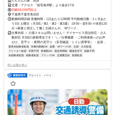
だんらんの家 高浜
交通・アクセス 「稲毛海岸駅」より徒歩17分
日給18,240円以上
千葉県千葉市美浜区
勤務時間詳細 実働時間：1日あたり12時間 平均勤務日数：1ヶ月あた
り3日 土曜日（月3回／第1・第2・第3週） 19:00～翌9:00 ※休憩120
分 ⭐家庭と両立して働く主婦さんや、 Wワーク...
仕事内容 ／ 介護スキルは問いません！ デイサービス宿泊対応・少人
数対応 月3回の夜勤専従です！ ＼ ✅仕事概要 ・ご利用者様へのお声
がけ、見守り ・夜間の見守り （安否確認・トイレ誘導等） ・起床...
業界未経験者歓迎
扶養内勤務OK
副業・WワークOK
主婦・主夫歓迎
フリーター歓迎
学歴不問
車通勤OK
固定時間制
職場見学可
経験不問
未経験者歓迎
経験者歓迎
ブランクOK
交通費支給
長期歓迎
同じ企業の求人
アルバイト・パート