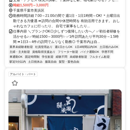
交通・アクセス 検見川浜駅、千葉みなと駅、稲毛駅からもアクセス
良好！
時給1,500円～3,000円
千葉県千葉市美浜区
勤務時間詳細 7:00～21:00の間で 週1日・1日1時間～OK! ＊土曜日出
勤できる方優遇 ⏩訪問の合間や休憩時間を 有効活用できます。 おし
ゃれなカフェに行ったり、 自宅で家事をしたり...
仕事内容 ＼ブランクOK◎少しずつ復帰したい方へ／ ✅初任者研修を
活かせる♪ ✅時給1500～3000円✨ ✅1件訪問あたり平均30分～1.5時
間 ⏩1日3～4件の訪問でムリなく勤務◎ 千葉市内は自...
業界未経験者歓迎
社員登用あり
週1日からOK
1日4時間以内OK
土日祝のみOK
主婦・主夫歓迎
資格取得支援あり
フリーター歓迎
バイク通勤OK
学歴不問
車通勤OK
固定時間制
学生歓迎
経験不問
未経験者歓迎
フルタイム歓迎
駅近5分以内
土日祝休み
服装自由
髪型・髪色自由
アルバイト・パート