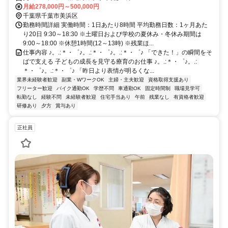
月給278,000円～500,000円
千葉県千葉市美浜区
勤務時間詳細 実働時間：1日あたり8時間 平均勤務日数：1ヶ月あた
り20日 9:30～18:30 ※土曜日および学校の夏休み・冬休み期間は
9:00～18:00 ※休憩1時間(12～13時) ※残業ほ...
仕事内容 ♪。.:＊・゜♪。.:＊・゜♪。.:＊・゜♪ 「できた！」の瞬間をそ
ばで支える 子どもの成長を見守る療育のお仕事 ♪。.:＊・゜♪。.:
＊・゜♪。.:＊・゜♪ 「昨日より表情が明るくな...
業界未経験者歓迎
副業・WワークOK
主婦・主夫歓迎
資格取得支援あり
フリーター歓迎
バイク通勤OK
学歴不問
車通勤OK
固定時間制
職場見学可
転勤なし
経験不問
未経験者歓迎
住宅手当あり
午前
残業なし
有資格者歓迎
研修あり
夕方
賞与あり
正社員