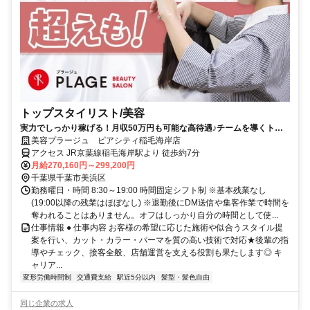
トップスタイリスト/美容
実力でしっかり稼げる！月収50万円も可能な高待遇♪チームを導くトッ
プスタイリスト！
美容プラージュ ピアシティ稲毛海岸店
アクセス JR京葉線稲毛海岸駅より 徒歩約7分
月給270,160円～299,200円
千葉県千葉市美浜区
勤務曜日・時間 8:30～19:00 時間固定シフト制 ※基本残業なし
(19:00以降の残業はほぼなし) ※退勤後にDM送信や集客作業で時間を
奪われることはありません。オフはしっかり自分の時間として使...
仕事情報 ● 仕事内容 お客様の希望に応じた施術や似合うスタイル提
案を行い、カット・カラー・パーマを質の高い技術で対応★後輩の指
導やチェック、接客全般、店舗運営を支える役割も果たします◎ キ
ャリア...
変形労働時間制
交通費支給
駅近5分以内
髪型・髪色自由
同じ企業の求人