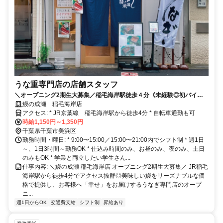
うな重専門店の店舗スタッフ
＼オープニング2期生大募集／稲毛海岸駅徒歩４分《未経験◎初バイ
ト・ブランクある方も歓迎》週1日,1日3時間〜勤務可！超柔軟シフトで
鰻の成瀬 稲毛海岸店
働きやすさ◎
アクセス: * JR京葉線 稲毛海岸駅から徒歩4分 * 自転車通勤も可
時給1,150円～1,350円
千葉県千葉市美浜区
勤務時間・曜日: * 9:00〜15:00／15:00〜21:00内でシフト制 * 週1日
～、1日3時間～勤務OK * 仕込み時間のみ、お昼のみ、夜のみ、土日
のみもOK * 学業と両立したい学生さん...
仕事内容: ＼鰻の成瀬 稲毛海岸店 オープニング2期生大募集／ JR稲毛
海岸駅から徒歩4分でアクセス抜群◎美味しい鰻をリーズナブルな価
格で提供し、お客様へ「幸せ」をお届けするうなぎ専門店のオープ
ニ...
週1日からOK
交通費支給
シフト制
昇給あり