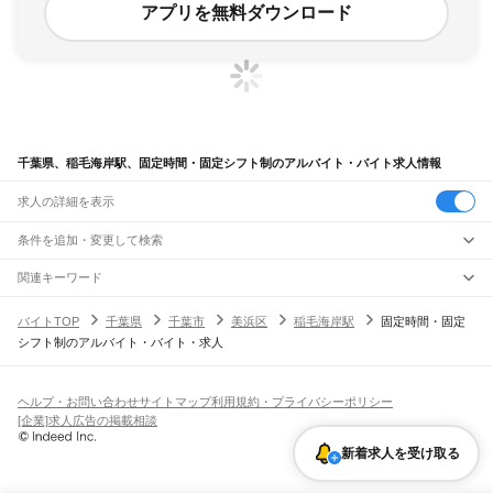
アプリを無料ダウンロード
千葉県、稲毛海岸駅、固定時間・固定シフト制のアルバイト・バイト求人情報
求人の詳細を表示
条件を追加・変更して検索
市区町村を追加・変更
関連キーワード
完全在宅ワーク 全国
シール貼り 在宅
現在地周辺
ガチャガチャ
犬カフェ
千葉県
駅を追加・変更
バイトTOP
千葉県
千葉市
美浜区
稲毛海岸駅
固定時間・固定
千葉県
すべて
シフト制のアルバイト・バイト・求人
千葉市
すべて
職種を追加・変更
JR武蔵野線
中央区
花見川区
稲毛区
若葉区
緑区
美浜区
南流山駅
新松戸駅
新八柱駅
東松戸駅
市川大野駅
船橋法典駅
西船橋駅
飲食・フードサービス
銚子市
市川市
船橋市
館山市
木更津市
松戸市
野田市
茂原市
成田市
佐倉市
東金市
特徴を追加・変更
飲食・フードサービス
すべて
ヘルプ・お問い合わせ
サイトマップ
利用規約・プライバシーポリシー
JR中央・総武線
旭市
習志野市
柏市
勝浦市
市原市
流山市
八千代市
我孫子市
鴨川市
鎌ケ谷市
ホールスタッフ
キッチンスタッフ
皿洗い・洗い場
精肉・鮮魚加工
給食調理
人気
[企業]求人広告の掲載相談
市川駅
本八幡駅
下総中山駅
西船橋駅
船橋駅
東船橋駅
津田沼駅
幕張本郷駅
幕張駅
君津市
富津市
浦安市
四街道市
袖ケ浦市
八街市
印西市
白井市
富里市
南房総市
雇用形態を追加・変更
パン屋（ベーカリー）
フードカウンター販売員
バー（BAR）・バーテンダー
日払いOK
高校生歓迎
学生歓迎
深夜の仕事
髪型・髪色自由
ひげOK
ネイルOK
新検見川駅
稲毛駅
西千葉駅
千葉駅
匝瑳市
香取市
山武市
いすみ市
大網白里市
印旛郡
香取郡
山武郡
長生郡
夷隅郡
飲食店補助（開店・閉店準備）
飲食店（店長・マネージャー）
新着求人を受け取る
ピアスOK
アルバイト・パート
履歴書不要
オープニングスタッフ
留学生・外国人活躍中
安房郡
都道府県を変更
営業・販売
JR総武本線
勤務期間
正社員
市川駅
船橋駅
津田沼駅
稲毛駅
千葉駅
東千葉駅
都賀駅
四街道駅
物井駅
佐倉駅
営業・販売
すべて
短期
契約社員
単発・1日OK
長期
期間限定（春夏冬休み等）