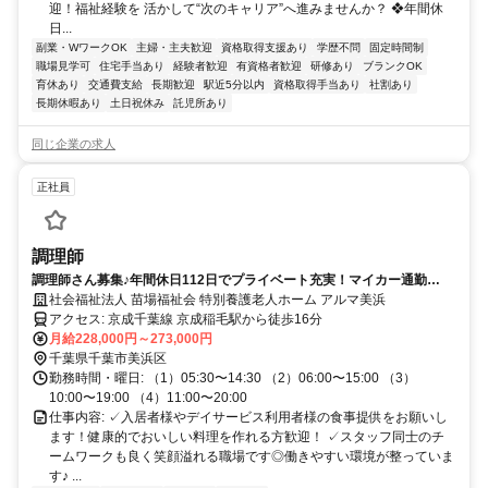
迎！福祉経験を 活かして“次のキャリア”へ進みませんか？ ❖年間休
日...
副業・WワークOK
主婦・主夫歓迎
資格取得支援あり
学歴不問
固定時間制
職場見学可
住宅手当あり
経験者歓迎
有資格者歓迎
研修あり
ブランクOK
育休あり
交通費支給
長期歓迎
駅近5分以内
資格取得手当あり
社割あり
長期休暇あり
土日祝休み
託児所あり
同じ企業の求人
正社員
調理師
調理師さん募集♪年間休日112日でプライベート充実！マイカー通勤
OK◎経験を活かして働ける職場でキャリアアップも目指せます★
社会福祉法人 苗場福祉会 特別養護老人ホーム アルマ美浜
アクセス: 京成千葉線 京成稲毛駅から徒歩16分
月給228,000円～273,000円
千葉県千葉市美浜区
勤務時間・曜日: （1）05:30〜14:30 （2）06:00〜15:00 （3）
10:00〜19:00 （4）11:00〜20:00
仕事内容: ✓入居者様やデイサービス利用者様の食事提供をお願いし
ます！健康的でおいしい料理を作れる方歓迎！ ✓スタッフ同士のチ
ームワークも良く笑顔溢れる職場です◎働きやすい環境が整っていま
す♪ ...