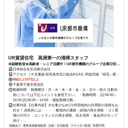
UR賃貸住宅 高洲第一の清掃スタッフ
未経験歓迎★高齢者・シニア活躍中！UR都市機構のグループ企業◎安
定・安心！【最寄り駅は稲毛海岸駅】
日本総合住生活株式会社
アクセス ＪＲ京葉線 稲毛海岸北口徒歩約14分 JR総武線「稲毛」駅
バス5分 徒歩7分
時給1,230円以上
千葉県千葉市美浜区
勤務時間 ・勤務曜日：月・火・水・木・金・土・日※・祝※ 注釈内
容については下記コメントを参照下さい。 ・勤務時間： [1] 08:00～
16:00 [2] 08:00～14:00 ・最低勤務日数...
仕事内容 【仕事内容】力仕事少なめ◎UR団地内の共用部の清掃をお
任せ！ 具体的には・・・ ・敷地内の通路・緑地の掃き掃除 ・ゴミ置
場の片付け ・エントランスの掃き掃除、拭き清掃 ・集会所のモップ
掛け・...
制服あり
業界未経験者歓迎
主婦・主夫歓迎
フリーター歓迎
学歴不問