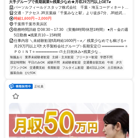
大手グループで長期就業✨残業少なめ★月収29万円以上GET✊
パーソルフィールドスタッフ株式会社 千葉・埼玉コーディネートセ
ンター(千葉)/BR26-0570061
交通・アクセス JR京葉線「千葉みなと駅」より徒歩7分、JR総武線
「千葉駅」より民間バス10分 ★交通費全額支給
時給1,600円～2,000円
千葉県千葉市美浜区
勤務時間詳細 ⏰08:30～17:30 （実働8時間/休憩1時間） ●月～金の週
5日勤務 ●残業月10～15時間
仕事内容 ＼未経験歓迎❗高時給1600円～✊／ 残業少なめでも稼げる⭐
月29万円以上可❗ 大手製粉会社グループ✨長期安定◎ ════════ ⭐
ＰＯＩＮＴ⭐ ════════ ⛅土日祝休み×残業少な...
制服あり
業界未経験者歓迎
主婦・主夫歓迎
フリーター歓迎
学歴不問
固定時間制
平日のみOK
経験不問
未経験者歓迎
交通費全額支給
午前
夕方
ブランクOK
交通費支給
長期歓迎
フルタイム歓迎
週4日以上OK
土日祝休み
服装自由
ひげOK
正社員