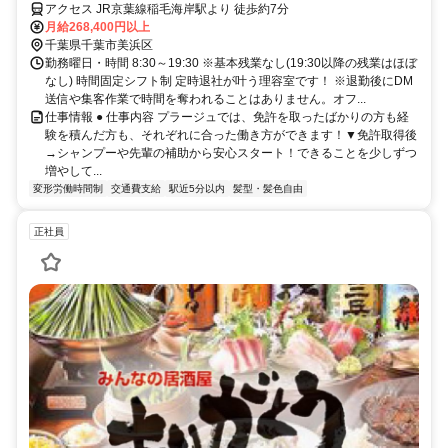
アクセス JR京葉線稲毛海岸駅より 徒歩約7分
月給268,400円以上
千葉県千葉市美浜区
勤務曜日・時間 8:30～19:30 ※基本残業なし(19:30以降の残業はほぼ
なし) 時間固定シフト制 定時退社が叶う理容室です！ ※退勤後にDM
送信や集客作業で時間を奪われることはありません。オフ...
仕事情報 ● 仕事内容 プラージュでは、免許を取ったばかりの方も経
験を積んだ方も、それぞれに合った働き方ができます！▼免許取得後
→シャンプーや先輩の補助から安心スタート！できることを少しずつ
増やして...
変形労働時間制
交通費支給
駅近5分以内
髪型・髪色自由
正社員