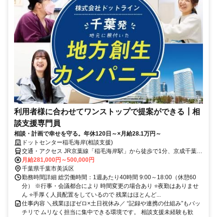
利用者様に合わせてワンストップで提案ができる┃相
談支援専門員
相談・計画で幸せを守る。年休120日～×月給28.1万円～
ドットセンター稲毛海岸(相談支援)
交通・アクセス JR京葉線「稲毛海岸駅」から徒歩で1分、京成千葉線
「京成稲毛駅」から徒歩で21分
月給281,000円～500,000円
千葉県千葉市美浜区
勤務時間詳細 総労働時間：1週あたり40時間 9:00～18:00（休憩60
分） ※行事・会議都合により 時間変更の場合あり ⭐夜勤はありませ
ん ⭐手厚く人員配置をしているので 残業はほとんど...
仕事内容 ＼残業ほぼゼロ×土日祝休み／ “記録や連携の仕組み”もバッ
チリで ムリなく担当に集中できる環境です。 相談支援未経験も歓