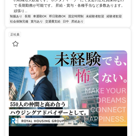
で 長期勤務が可能です。 昇給・賞与・各種手当など多数あります。
頑張り...
制服あり
長期
車通勤OK
即日勤務OK
固定時間制
未経験者歓迎
経験者歓迎
社会保険完備
賞与あり
交通費支給
日中
昇給あり
正社員