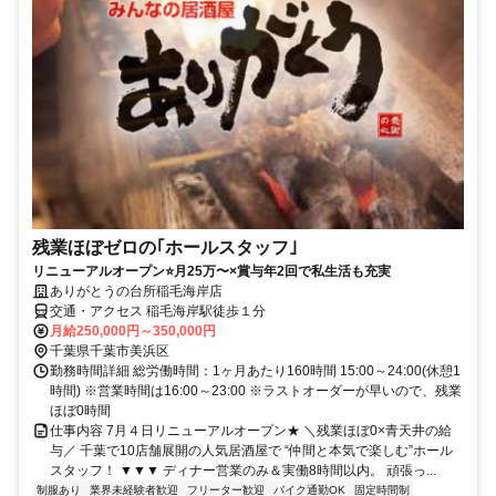
残業ほぼゼロの｢ホールスタッフ｣
リニューアルオープン⭐月25万〜×賞与年2回で私生活も充実
ありがとうの台所稲毛海岸店
交通・アクセス 稲毛海岸駅徒歩１分
月給250,000円～350,000円
千葉県千葉市美浜区
勤務時間詳細 総労働時間：1ヶ月あたり160時間 15:00～24:00(休憩1
時間) ※営業時間は16:00～23:00 ※ラストオーダーが早いので、残業
ほぼ0時間
仕事内容 7月４日リニューアルオープン★ ＼残業ほぼ0×青天井の給
与／ 千葉で10店舗展開の人気居酒屋で “仲間と本気で楽しむ”ホール
スタッフ！ ▼▼▼ ディナー営業のみ＆実働8時間以内。 頑張っ...
制服あり
業界未経験者歓迎
フリーター歓迎
バイク通勤OK
固定時間制