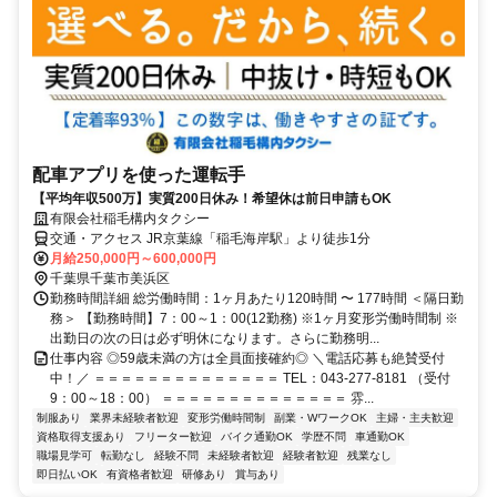
配車アプリを使った運転手
【平均年収500万】実質200日休み！希望休は前日申請もOK
有限会社稲毛構内タクシー
交通・アクセス JR京葉線「稲毛海岸駅」より徒歩1分
月給250,000円～600,000円
千葉県千葉市美浜区
勤務時間詳細 総労働時間：1ヶ月あたり120時間 〜 177時間 ＜隔日勤
務＞ 【勤務時間】7：00～1：00(12勤務) ※1ヶ月変形労働時間制 ※
出勤日の次の日は必ず明休になります。さらに勤務明...
仕事内容 ◎59歳未満の方は全員面接確約◎ ＼電話応募も絶賛受付
中！／ ＝＝＝＝＝＝＝＝＝＝＝＝＝＝ TEL：043-277-8181 （受付
9：00～18：00） ＝＝＝＝＝＝＝＝＝＝＝＝＝＝ 雰...
制服あり
業界未経験者歓迎
変形労働時間制
副業・WワークOK
主婦・主夫歓迎
資格取得支援あり
フリーター歓迎
バイク通勤OK
学歴不問
車通勤OK
職場見学可
転勤なし
経験不問
未経験者歓迎
経験者歓迎
残業なし
即日払いOK
有資格者歓迎
研修あり
賞与あり