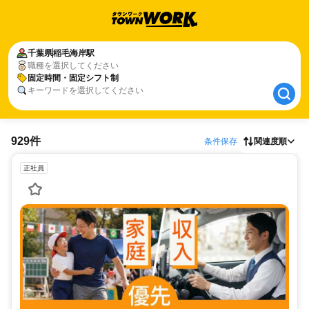
千葉県
千葉県
稲毛海岸駅
稲毛海岸駅
職種を選択してください
固定時間・固定シフト制
固定時間・固定シフト制
キーワードを選択してください
929件
条件保存
関連度順
正社員