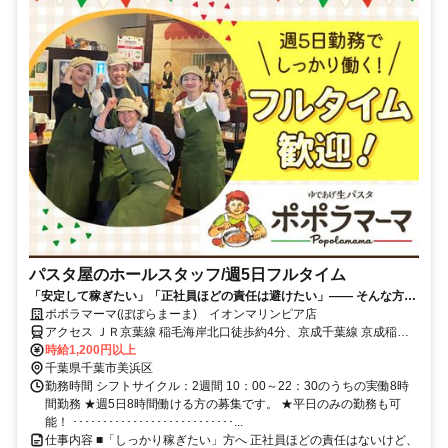
パスタ屋のホールスタッフ/週5日フルタイム
「安定して稼ぎたい」「正社員ほどの責任は避けたい」―― そんな方に
最適なフルタイムのお仕事です。2週間ごとのシフト提出で勤務曜日選
ポポラマーマ(ぽぽらまーま) イオンマリンピア店
択可♪
アクセス ＪＲ京葉線 稲毛海岸北口徒歩約4分、京成千葉線 京成稲毛
徒歩約23分、ＪＲ京葉線 検見川浜南口徒歩約26分
時給1,200円以上
千葉県千葉市美浜区
勤務時間 シフトサイクル：2週間 10：00～22：30のうちの実働8時
間勤務 ★週5日8時間働ける方の募集です。 ★平日のみの勤務も可
能！ ･･･････････････････････････...
仕事内容 ■「しっかり稼ぎたい」方へ 正社員ほどの責任はないけど、