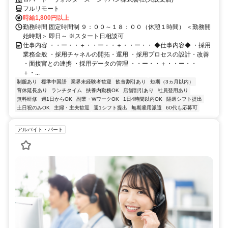
フルリモート
時給1,800円以上
勤務時間 固定時間制 ９：００～１８：００（休憩１時間） ＜勤務開
始時期＞ 即日～ ※スタート日相談可
仕事内容 ・・ー・・＋・・ー・・＋・・ー・・ ◆仕事内容◆ ・採用
業務全般 ・採用チャネルの開拓・運用 ・採用プロセスの設計・改善
・面接官との連携 ・採用データの管理 ・・ー・・＋・・ー・・
＋・...
制服あり
標準中国語
業界未経験者歓迎
飲食割引あり
短期（3ヵ月以内）
育休延長あり
ランチタイム
扶養内勤務OK
店舗割引あり
社員登用あり
無料研修
週1日からOK
副業・WワークOK
1日4時間以内OK
隔週シフト提出
土日祝のみOK
主婦・主夫歓迎
週1シフト提出
無期雇用派遣
60代も応募可
アルバイト・パート