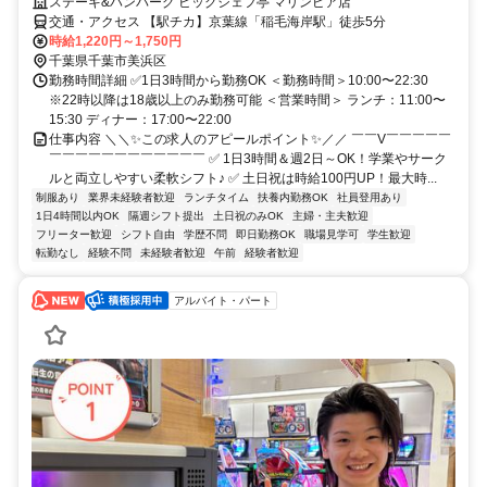
ステーキ&ハンバーグ ビッグシェフ亭 マリンピア店
交通・アクセス 【駅チカ】京葉線「稲毛海岸駅」徒歩5分
時給1,220円～1,750円
千葉県千葉市美浜区
勤務時間詳細 ✅1日3時間から勤務OK ＜勤務時間＞10:00〜22:30
※22時以降は18歳以上のみ勤務可能 ＜営業時間＞ ランチ：11:00〜
15:30 ディナー：17:00〜22:00
仕事内容 ＼＼✨この求人のアピールポイント✨／／ ￣￣V￣￣￣￣￣
￣￣￣￣￣￣￣￣￣￣￣￣ ✅ 1日3時間＆週2日～OK！学業やサーク
ルと両立しやすい柔軟シフト♪ ✅ 土日祝は時給100円UP！最大時...
制服あり
業界未経験者歓迎
ランチタイム
扶養内勤務OK
社員登用あり
1日4時間以内OK
隔週シフト提出
土日祝のみOK
主婦・主夫歓迎
フリーター歓迎
シフト自由
学歴不問
即日勤務OK
職場見学可
学生歓迎
転勤なし
経験不問
未経験者歓迎
午前
経験者歓迎
アルバイト・パート