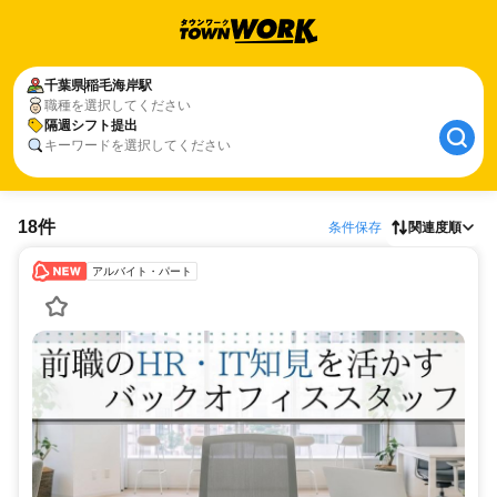
千葉県
稲毛海岸駅
職種を選択してください
隔週シフト提出
キーワードを選択してください
18件
条件保存
関連度順
アルバイト・パート