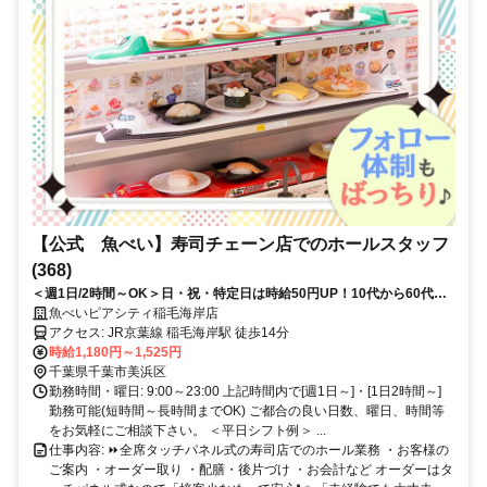
【公式 魚べい】寿司チェーン店でのホールスタッフ
(368)
＜週1日/2時間～OK＞日・祝・特定日は時給50円UP！10代から60代ま
で幅広く活躍中！家庭や学校と両立可能♪未経験OK
魚べいピアシティ稲毛海岸店
アクセス: JR京葉線 稲毛海岸駅 徒歩14分
時給1,180円～1,525円
千葉県千葉市美浜区
勤務時間・曜日: 9:00～23:00 上記時間内で[週1日～]・[1日2時間～]
勤務可能(短時間～長時間までOK) ご都合の良い日数、曜日、時間等
をお気軽にご相談下さい。 ＜平日シフト例＞ ...
仕事内容: ⏩全席タッチパネル式の寿司店でのホール業務 ・お客様の
ご案内 ・オーダー取り ・配膳・後片づけ ・お会計など オーダーはタ