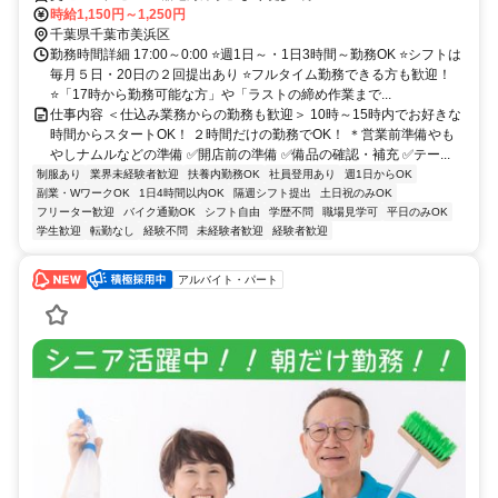
時給1,150円～1,250円
千葉県千葉市美浜区
勤務時間詳細 17:00～0:00 ⭐週1日～・1日3時間～勤務OK ⭐シフトは
毎月５日・20日の２回提出あり ⭐フルタイム勤務できる方も歓迎！
⭐「17時から勤務可能な方」や「ラストの締め作業まで...
仕事内容 ＜仕込み業務からの勤務も歓迎＞ 10時～15時内でお好きな
時間からスタートOK！ ２時間だけの勤務でOK！ ＊営業前準備やも
やしナムルなどの準備 ✅開店前の準備 ✅備品の確認・補充 ✅テー...
制服あり
業界未経験者歓迎
扶養内勤務OK
社員登用あり
週1日からOK
副業・WワークOK
1日4時間以内OK
隔週シフト提出
土日祝のみOK
フリーター歓迎
バイク通勤OK
シフト自由
学歴不問
職場見学可
平日のみOK
学生歓迎
転勤なし
経験不問
未経験者歓迎
経験者歓迎
アルバイト・パート