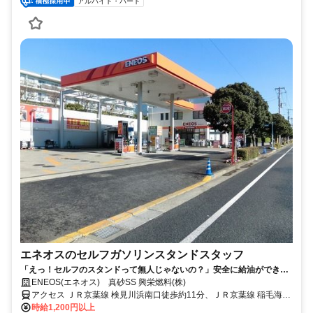
アルバイト・パート
エネオスのセルフガソリンスタンドスタッフ
「えっ！セルフのスタンドって無人じゃないの？」安全に給油ができて
いるのは、私たちのおかげなんです。
ENEOS(エネオス) 真砂SS 興栄燃料(株)
アクセス ＪＲ京葉線 検見川浜南口徒歩約11分、ＪＲ京葉線 稲毛海岸
北口徒歩約13分
時給1,200円以上