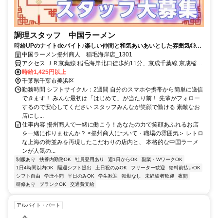
調理スタッフ 中国ラーメン
時給UPのナイトdeバイト♪楽しい仲間と和気あいあいとした雰囲気◎最
初は簡単な仕込みからスタート！（日勤帯も併せて募集中！）
中国ラーメン揚州商人 稲毛海岸店_1301
アクセス ＪＲ京葉線 稲毛海岸北口徒歩約11分、京成千葉線 京成稲毛
徒歩約17分、ＪＲ総武本線 稲毛西口徒歩約19分 京葉線(東京－蘇我)
時給1,425円以上
稲毛海岸駅 徒歩 8分
千葉県千葉市美浜区
勤務時間 シフトサイクル：2週間 自分のスマホや携帯から簡単に送信
できます！ みんな最初は「はじめて」が当たり前！ 先輩がフォロー
するので安心してください スタッフみんなが笑顔で働ける 素敵なお
店にし...
仕事内容 揚州商人で一緒に働こう！あなたの力で笑顔あふれるお店
を一緒に作りませんか？ <揚州商人について・職場の雰囲気＞ レトロ
な上海の街並みを再現したこだわりの店内と、 本格的な中国ラーメ
ンが人気の...
制服あり
扶養内勤務OK
社員登用あり
週1日からOK
副業・WワークOK
1日4時間以内OK
隔週シフト提出
土日祝のみOK
フリーター歓迎
給料前払いOK
シフト自由
学歴不問
平日のみOK
学生歓迎
転勤なし
未経験者歓迎
夜間
研修あり
ブランクOK
交通費支給
アルバイト・パート