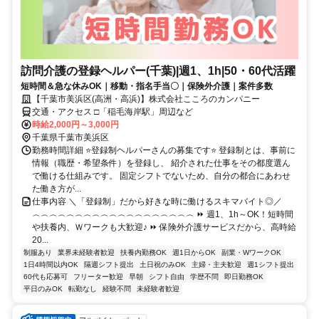
訪問介護の登録ヘルパー(千葉)|週1、1h|50・60代活躍
短時間＆急な休みOK｜移動・指名手当〇｜保険外介護｜案件多数
【千葉市美浜区(高洲・高浜)】株式会社こころのカンパニー
交通・アクセス □「稲毛海岸駅」周辺など
時給2,000円～3,000円
千葉県千葉市美浜区
勤務時間詳細 ⭐登録制ヘルパーさんの募集です⭐ 登録制とは、事前に
情報（職歴・希望条件）を登録し、 紹介された仕事をその都度選ん
で働ける仕組みです。 固定シフトでないため、自分の都合にあわせ
た働き方が...
仕事内容 ＼「登録制」だから好きな時に働けるスキマバイト◎／
︵︵︵︵︵︵︵︵︵︵︵︵︵︵︵︵︵︵︵ ⏩ 週1、1h～OK！短時間
や扶養内、Ｗワークも大歓迎♪ ⏩ 保険外介護サービスだから、高時給
20...
制服あり
業界未経験者歓迎
扶養内勤務OK
週1日からOK
副業・WワークOK
1日4時間以内OK
隔週シフト提出
土日祝のみOK
主婦・主夫歓迎
週1シフト提出
60代も応募可
フリーター歓迎
早朝
シフト自由
学歴不問
即日勤務OK
平日のみOK
転勤なし
経験不問
未経験者歓迎