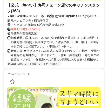
【公式 魚べい】寿司チェーン店でのキッチンスタッ
フ(368)
＜週1日/2時間～OK＞日・祝・特定日は時給50円UP！10代から60代ま
で幅広く活躍中！家庭や学校と両立可能♪未経験OK
魚べいピアシティ稲毛海岸店
アクセス: JR京葉線 稲毛海岸駅 徒歩14分
時給1,180円～1,525円
千葉県千葉市美浜区
勤務時間・曜日: 9:00～23:00 上記時間内で[週1日～]・[1日2時間～]
勤務可能(短時間～長時間までOK) ご都合の良い日数、曜日、時間等
をお気軽にご相談下さい。 ＜平日シフト例＞ ...
仕事内容: ⏩全席タッチパネル式の寿司店でのキッチン業務 ・巻物や
軍艦等のお寿司作り ・サイドメニュー作り・調理補助 ・寿司ネタの
仕込み ・片付け ・食器洗いなど 難しい調理はありません❗ 機械か...
週1日からOK
シフト自由
シフト制
昇給あり
アルバイト・パート