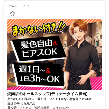
アルバイト・パート
焼肉店のホールスタッフ(ディナータイム担当)
夕方から✨１日3ｈ～・週１日～ＯＫ！まかない付き◎ピアスOK
まめ牛 稲毛海岸店
交通・アクセス 「稲毛海岸駅」より徒歩1分