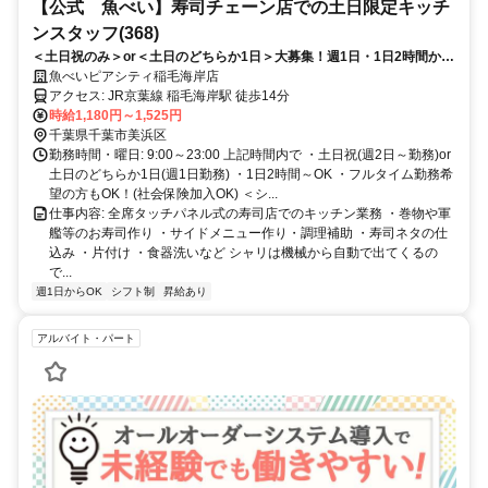
【公式 魚べい】寿司チェーン店での土日限定キッチ
ンスタッフ(368)
＜土日祝のみ＞or＜土日のどちらか1日＞大募集！週1日・1日2時間から
OK！年齢不問です。
魚べいピアシティ稲毛海岸店
アクセス: JR京葉線 稲毛海岸駅 徒歩14分
時給1,180円～1,525円
千葉県千葉市美浜区
勤務時間・曜日: 9:00～23:00 上記時間内で ・土日祝(週2日～勤務)or
土日のどちらか1日(週1日勤務) ・1日2時間～OK ・フルタイム勤務希
望の方もOK！(社会保険加入OK) ＜シ...
仕事内容: 全席タッチパネル式の寿司店でのキッチン業務 ・巻物や軍
艦等のお寿司作り ・サイドメニュー作り・調理補助 ・寿司ネタの仕
込み ・片付け ・食器洗いなど シャリは機械から自動で出てくるの
で...
週1日からOK
シフト制
昇給あり
アルバイト・パート