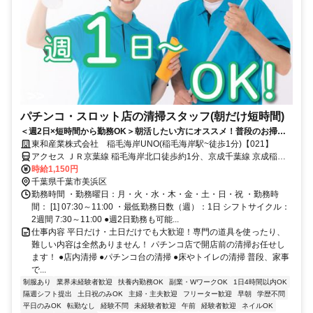
パチンコ・スロット店の清掃スタッフ(朝だけ短時間)
＜週2日×短時間から勤務OK＞朝活したい方にオススメ！普段のお掃除
と同じ作業で稼げちゃいます♪
東和産業株式会社 稲毛海岸UNO(稲毛海岸駅~徒歩1分)【021】
アクセス ＪＲ京葉線 稲毛海岸北口徒歩約1分、京成千葉線 京成稲毛
徒歩約19分、ＪＲ総武本線 稲毛西口徒歩約27分 「稲毛海岸駅」～徒
時給1,150円
歩1分
千葉県千葉市美浜区
勤務時間 ・勤務曜日：月・火・水・木・金・土・日・祝 ・勤務時
間： [1] 07:30～11:00 ・最低勤務日数（週）：1日 シフトサイクル：
2週間 7:30～11:00 ●週2日勤務も可能...
仕事内容 平日だけ・土日だけでも大歓迎！専門の道具を使ったり、
難しい内容は全然ありません！ パチンコ店で開店前の清掃お任せし
ます！ ●店内清掃 ●パチンコ台の清掃 ●床やトイレの清掃 普段、家事
で...
制服あり
業界未経験者歓迎
扶養内勤務OK
副業・WワークOK
1日4時間以内OK
隔週シフト提出
土日祝のみOK
主婦・主夫歓迎
フリーター歓迎
早朝
学歴不問
平日のみOK
転勤なし
経験不問
未経験者歓迎
午前
経験者歓迎
ネイルOK