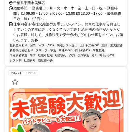
千葉県千葉市美浜区
勤務時間 ・勤務曜日：月・火・水・木・金・土・日・祝 ・勤務時
間： [1] 09:00～17:00 [2] 09:00～13:00 [3] 13:00～17:00 ・最低勤務
日数（週）：2日 シ...
仕事内容 お客様の給油のお手伝いがメイン。簡単な仕事からお任せ
していくので車に詳しくなくても大丈夫！ 給油機の操作がわからな
いお客様に対して、操作説明や安全点検などのお仕事をメインにお願
いします。お客...
社員登用あり
副業・WワークOK
隔週シフト提出
土日祝のみOK
主婦・主夫歓迎
資格取得支援あり
フリーター歓迎
車通勤OK
平日のみOK
学生歓迎
未経験者歓迎
午前
経験者歓迎
研修あり
夕方
長期歓迎
週2・3日からOK
シフト制
社割あり
履歴書不要
アルバイト・パート