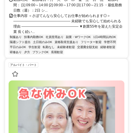
間： [1] 09:00～14:00 [2] 09:00～17:00 [3] 17:00～21:15 ・最低勤務
日数（週）：2日 シ...
仕事内容 ＜さぼてんなら安心してお仕事が始められます◎＞
―――――――――――――――― 未経験でも安心して始められる
理由 ―――――――――――――――― ▼創業55年を迎えた安定企
業 長く続い...
制服あり
扶養内勤務OK
社員登用あり
副業・WワークOK
1日4時間以内OK
隔週シフト提出
土日祝のみOK
資格取得支援あり
フリーター歓迎
学歴不問
平日のみOK
学生歓迎
転勤なし
未経験者歓迎
交通費全額支給
経験者歓迎
研修あり
夕方
ブランクOK
長期歓迎
アルバイト・パート