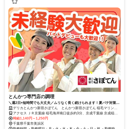
とんかつ専門店の調理
＼週2日×短時間でも大丈夫／ムリなく長く続けられます！夏バテ対策に
も効果的な"とんかつ"の割引も◎
デリカとんかつ新宿さぼてん とんかつ新宿さぼてん 稲毛マリンピ
ア店GH
アクセス ＪＲ京葉線 稲毛海岸南口徒歩約3分、京成千葉線 京成稲毛
徒歩約23分、ＪＲ京葉線 検見川浜南口徒歩約25分 JR京葉線、稲毛海
時給1,140円～1,250円
岸駅徒歩1分
千葉県千葉市美浜区
勤務時間 ・勤務曜日：月・火・水・木・金・土・日・祝 ・勤務時