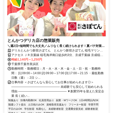
とんかつデリカ店の惣菜販売
＼週2日×短時間でも大丈夫／ムリなく長く続けられます！夏バテ対策に
も効果的な"とんかつ"の割引も◎
デリカとんかつ新宿さぼてん とんかつ新宿さぼてん 稲毛マリンピ
ア店GH
アクセス ＪＲ京葉線 稲毛海岸南口徒歩約3分、京成千葉線 京成稲毛
徒歩約23分、ＪＲ京葉線 検見川浜南口徒歩約25分 JR京葉線、稲毛海
時給1,140円～1,250円
岸駅徒歩1分
千葉県千葉市美浜区
勤務時間 ・勤務曜日：月・火・水・木・金・土・日・祝 ・勤務時
間： [1] 09:00～14:00 [2] 09:00～17:00 [3] 17:00～21:15 ・最低勤務
日数（週）：2日 シ...
仕事内容 ＜さぼてんなら安心してお仕事が始められます◎＞
―――――――――――――――― 未経験でも安心して始められる
理由 ―――――――――――――――― ▼創業55年を迎えた安定企
業 長く続い...
制服あり
扶養内勤務OK
社員登用あり
副業・WワークOK
1日4時間以内OK
隔週シフト提出
土日祝のみOK
資格取得支援あり
フリーター歓迎
学歴不問
平日のみOK
学生歓迎
転勤なし
未経験者歓迎
交通費全額支給
経験者歓迎