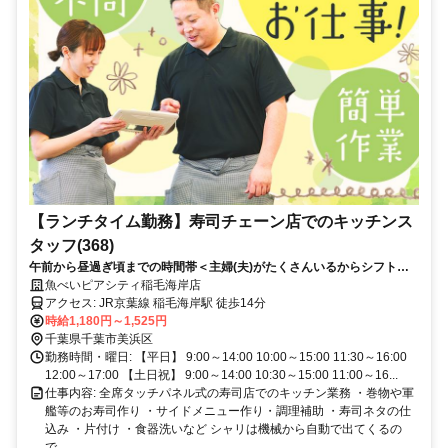
【ランチタイム勤務】寿司チェーン店でのキッチンス
タッフ(368)
午前から昼過ぎ頃までの時間帯＜主婦(夫)がたくさんいるからシフト相
談しやすい＞週1日/2時間～勤務OK◎急なお休み対応できます！家事・
魚べいピアシティ稲毛海岸店
育児とかしこく両立♪
アクセス: JR京葉線 稲毛海岸駅 徒歩14分
時給1,180円～1,525円
千葉県千葉市美浜区
勤務時間・曜日: 【平日】 9:00～14:00 10:00～15:00 11:30～16:00
12:00～17:00 【土日祝】 9:00～14:00 10:30～15:00 11:00～16...
仕事内容: 全席タッチパネル式の寿司店でのキッチン業務 ・巻物や軍
艦等のお寿司作り ・サイドメニュー作り・調理補助 ・寿司ネタの仕
込み ・片付け ・食器洗いなど シャリは機械から自動で出てくるの
で...