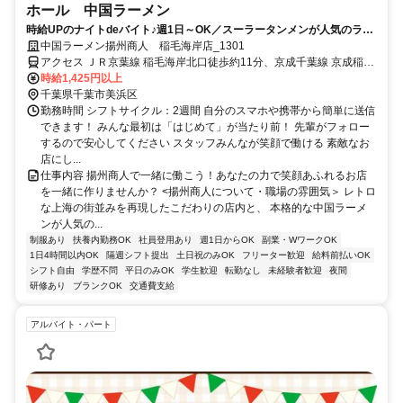
ホール 中国ラーメン
時給UPのナイトdeバイト♪週1日～OK／スーラータンメンが人気のラー
メン店◎バイトデビュー大歓迎！（日勤帯も併せて募集中！）
中国ラーメン揚州商人 稲毛海岸店_1301
アクセス ＪＲ京葉線 稲毛海岸北口徒歩約11分、京成千葉線 京成稲毛
徒歩約17分、ＪＲ総武本線 稲毛西口徒歩約19分 京葉線(東京－蘇我)
時給1,425円以上
稲毛海岸駅 徒歩 8分
千葉県千葉市美浜区
勤務時間 シフトサイクル：2週間 自分のスマホや携帯から簡単に送信
できます！ みんな最初は「はじめて」が当たり前！ 先輩がフォロー
するので安心してください スタッフみんなが笑顔で働ける 素敵なお
店にし...
仕事内容 揚州商人で一緒に働こう！あなたの力で笑顔あふれるお店
を一緒に作りませんか？ <揚州商人について・職場の雰囲気＞ レトロ
な上海の街並みを再現したこだわりの店内と、 本格的な中国ラーメ
ンが人気の...
制服あり
扶養内勤務OK
社員登用あり
週1日からOK
副業・WワークOK
1日4時間以内OK
隔週シフト提出
土日祝のみOK
フリーター歓迎
給料前払いOK
シフト自由
学歴不問
平日のみOK
学生歓迎
転勤なし
未経験者歓迎
夜間
研修あり
ブランクOK
交通費支給
アルバイト・パート