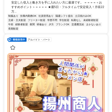
安定した収入と働き方を手に入れたい方に最適です。 ＝＝＝＝＜お
すすめポイント＞＝＝＝＝ ★週5日・フルタイムで安定収入！月収22
万...
制服あり
扶養内勤務OK
社員登用あり
隔週シフト提出
土日祝のみOK
主婦・主夫歓迎
フリーター歓迎
学歴不問
学生歓迎
転勤なし
未経験者歓迎
午前
経験者歓迎
夜間
研修あり
夕方
ブランクOK
交通費支給
まかないあり
長期歓迎
アルバイト・パート