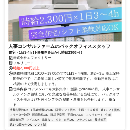
人事コンサルファームのバックオフィススタッフ
在宅・1日3-4h！HR知見を活かし時給2300円！
株式会社エフェクトリー
フルリモート
時給2,300円以上
勤務時間詳細 10:00～19:00の間で1日3～4時間、週2～3日 ※上記時
間帯の中で、ご希望に応じた時間で勤務可能です。 ※勤務日数はご
相談の上で決定しましょう。
仕事内容 コアメンバーを大募集中！ 創業は2023年5月。 人事コンサ
ルティング領域において 急速な成長を続ける当社にて、 バックオフ
ィス全般および対外インフラの 整備・運用をお任せします。 単な
る...
扶養内勤務OK
1日4時間以内OK
隔週シフト提出
主婦・主夫歓迎
週1シフト提出
フリーター歓迎
即日勤務OK
職場見学可
平日のみOK
フルリモート
午前
経験者歓迎
ネイルOK
残業なし
夕方
在宅OK
ブランクOK
長期歓迎
週2・3日からOK
シフト制