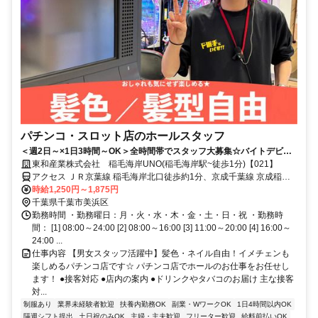
パチンコ・スロット店のホールスタッフ
＜週2日～×1日3時間～OK＞全時間帯でスタッフ大募集☆バイトデビュ
ーも応援します！
東和産業株式会社 稲毛海岸UNO(稲毛海岸駅~徒歩1分)【021】
アクセス ＪＲ京葉線 稲毛海岸北口徒歩約1分、京成千葉線 京成稲毛
徒歩約19分、ＪＲ総武本線 稲毛西口徒歩約27分 「稲毛海岸駅」～徒
時給1,250円～1,875円
歩1分
千葉県千葉市美浜区
勤務時間 ・勤務曜日：月・火・水・木・金・土・日・祝 ・勤務時
間： [1] 08:00～24:00 [2] 08:00～16:00 [3] 11:00～20:00 [4] 16:00～
24:00 ...
仕事内容 【男女スタッフ活躍中】髪色・ネイル自由！イメチェンも
楽しめるパチンコ店です☆ パチンコ店でホールのお仕事をお任せし
ます！ ●接客対応 ●店内の案内 ●ドリンクやタバコのお届け 主な接客
対...
制服あり
業界未経験者歓迎
扶養内勤務OK
副業・WワークOK
1日4時間以内OK
隔週シフト提出
土日祝のみOK
主婦・主夫歓迎
フリーター歓迎
給料前払いOK