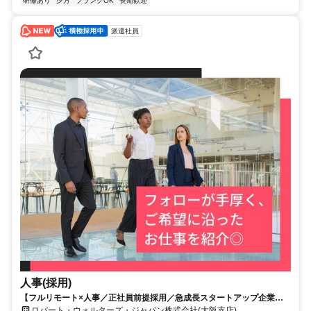
研修あり
夕方
ブランクOK
長期歓迎
派遣社員
人事(採用)
【フルリモート×人事／正社員前提採用／急成長スタートアップ企業／
英語】Robert Walters
ロバート・ウォルターズ・ジャパン株式会社(大阪支店)