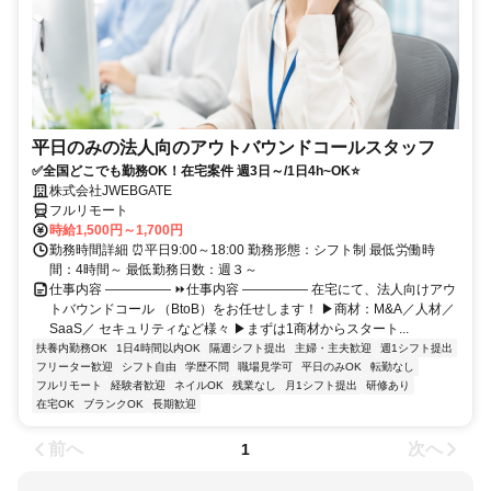
平日のみの法人向のアウトバウンドコールスタッフ
✅全国どこでも勤務OK！在宅案件 週3日～/1日4h~OK⭐
株式会社JWEBGATE
フルリモート
時給1,500円～1,700円
勤務時間詳細 ⏰平日9:00～18:00 勤務形態：シフト制 最低労働時
間：4時間～ 最低勤務日数：週３～
仕事内容 ――――― ⏩仕事内容 ――――― 在宅にて、法人向けアウ
トバウンドコール （BtoB）をお任せします！ ▶商材：M&A／人材／
SaaS／ セキュリティなど様々 ▶まずは1商材からスタート...
扶養内勤務OK
1日4時間以内OK
隔週シフト提出
主婦・主夫歓迎
週1シフト提出
フリーター歓迎
シフト自由
学歴不問
職場見学可
平日のみOK
転勤なし
フルリモート
経験者歓迎
ネイルOK
残業なし
月1シフト提出
研修あり
在宅OK
ブランクOK
長期歓迎
前へ
次へ
1