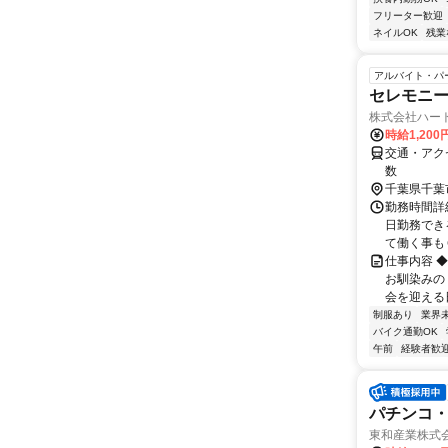
フリーター歓迎
ネイルOK
残業
アルバイト・パ
セレモニー
株式会社ハー
時給1,20
交通・アク
数
千葉県千葉
勤務時間詳細 
日勤務でき
て働く事もＯ
仕事内容 
お馴染みの
会を迎える日
制服あり
業界
バイク通勤OK
午前
経験者歓
パチンコ・
東和産業株式会