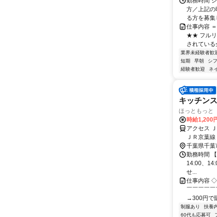
勤務時間 シ
方／上記の
る方を募集し
仕事内容 
★★ フル
されている
業界未経験者歓
短期
早朝
シ
経験者歓迎
ネ
キッチン
ほっともっと 
時給1,200
アクセス 
ＪＲ京葉線
千葉県千葉
勤務時間 【
14:00、1
せ...
仕事内容 
￣￣￣￣￣
→300円で
制服あり
扶養
60代も応募可