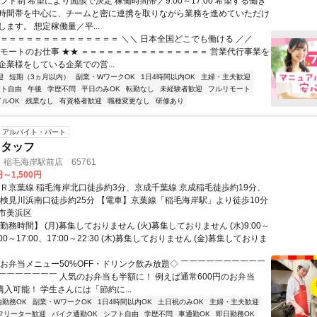
フト制 希望により面談で決定 稼働時間帯／9:00～17:00 希望する働き
時間帯を中心に、チームと密に連携を取りながら業務を進めていただけ
ます。 想定稼働量／平...
＝＝＝＝＝＝＝＝＝＝＝＝＝＝＝ ＼＼ 日本全国どこでも働ける ／／
リモートのお仕事 ★★ ＝＝＝＝＝＝＝＝＝＝＝＝＝＝＝ 営業代行事業を
企業様をしている企業での営...
迎
短期（3ヵ月以内）
副業・WワークOK
1日4時間以内OK
主婦・主夫歓迎
フト自由
午後
学歴不問
平日のみOK
転勤なし
未経験者歓迎
フルリモート
イルOK
残業なし
有資格者歓迎
職種変更なし
研修あり
アルバイト・パート
スタッフ
稲毛海岸駅前店 65761
円～1,500円
ＪＲ京葉線 稲毛海岸北口徒歩約3分、京成千葉線 京成稲毛徒歩約19分、
 検見川浜南口徒歩約25分 【電車】京葉線「稲毛海岸駅」より徒歩10分
市美浜区
勤務時間】 (月)募集しておりません (火)募集しておりません (水)9:00～
4:00～17:00、17:00～22:30 (木)募集しておりません (金)募集しておりま
◇お弁当メニュー50%OFF・ドリンク飲み放題◇ ￣￣￣￣￣￣￣￣￣￣
￣￣￣￣￣￣￣ 人気のお弁当も半額に！ 例えば通常600円のお弁当
購入可能！ 学生さんには「節約に...
内勤務OK
副業・WワークOK
1日4時間以内OK
土日祝のみOK
主婦・主夫歓迎
フリーター歓迎
バイク通勤OK
シフト自由
学歴不問
車通勤OK
即日勤務OK