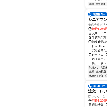
早朝
車通勤OK
シニアマ
株式会社グリー
時給1,250
交通・アク
千葉県千葉
勤務時間詳細 
日～OK 
安定企業だか
仕事内容 
居者専用レ
供、下膳 ・
制服あり
業界
主婦・主夫歓迎
未経験者歓迎
注文・レ
ほっともっと 
時給1,20
通勤情報 