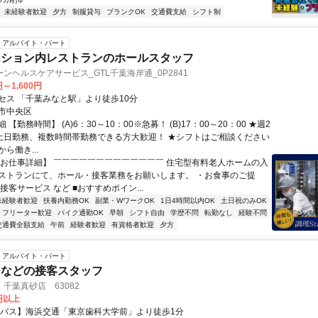
未経験者歓迎
夕方
制服貸与
ブランクOK
交通費支給
シフト制
アルバイト・パート
ンション内レストランのホールスタッフ
ンヘルスケアサービス_GTL千葉海岸通_0P2841
円～1,600円
セス 「千葉みなと駅」より徒歩10分
市中央区
【勤務時間】 (A)6：30～10：00※急募！ (B)17：00～20：00 ★週2
★土日勤務、複数時間帯勤務できる方大歓迎！ ★シフトはご相談ください
ら働き...
【お仕事詳細】 ￣￣￣￣￣￣￣￣￣￣￣￣￣ 住宅型有料老人ホームの入
ストランにて、ホール・接客業務をお願いします。 ・お食事のご提
接客サービス など ■おすすめポイン...
未経験者歓迎
扶養内勤務OK
副業・WワークOK
1日4時間以内OK
土日祝のみOK
フリーター歓迎
バイク通勤OK
早朝
シフト自由
学歴不問
転勤なし
経験不問
交通費全額支給
午前
経験者歓迎
有資格者歓迎
夕方
アルバイト・パート
ジなどの接客スタッフ
千葉真砂店 63082
0円以上
【バス】海浜交通「東京歯科大学前」より徒歩1分