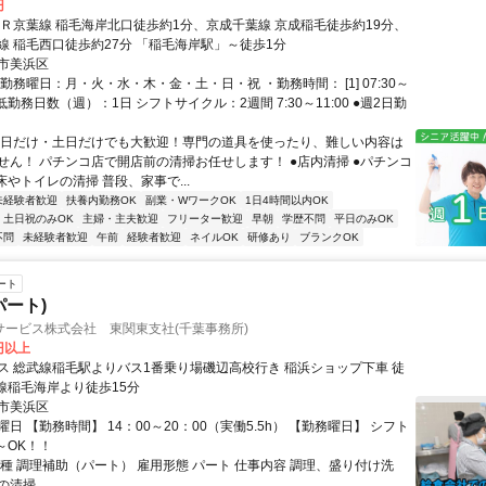
円
ＪＲ京葉線 稲毛海岸北口徒歩約1分、京成千葉線 京成稲毛徒歩約19分、
線 稲毛西口徒歩約27分 「稲毛海岸駅」～徒歩1分
市美浜区
勤務曜日：月・火・水・木・金・土・日・祝 ・勤務時間： [1] 07:30～
・最低勤務日数（週）：1日 シフトサイクル：2週間 7:30～11:00 ●週2日勤
平日だけ・土日だけでも大歓迎！専門の道具を使ったり、難しい内容は
せん！ パチンコ店で開店前の清掃お任せします！ ●店内清掃 ●パチンコ
床やトイレの清掃 普段、家事で...
未経験者歓迎
扶養内勤務OK
副業・WワークOK
1日4時間以内OK
土日祝のみOK
主婦・主夫歓迎
フリーター歓迎
早朝
学歴不問
平日のみOK
不問
未経験者歓迎
午前
経験者歓迎
ネイルOK
研修あり
ブランクOK
ート
パート)
サービス株式会社 東関東支社(千葉事務所)
0円以上
ス 総武線稲毛駅よりバス1番乗り場磯辺高校行き 稲浜ショップ下車 徒
葉線稲毛海岸より徒歩15分
市美浜区
日 【勤務時間】 14：00～20：00（実働5.5h） 【勤務曜日】 シフト
～OK！！
職種 調理補助（パート） 雇用形態 パート 仕事内容 調理、盛り付け洗
の清掃