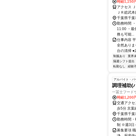
時給1,150
アクセス 
ＪＲ総武本
千葉県千葉
勤務時間 ・
11:00 
務も可能...
仕事内容 
全然ありま
台の清掃 ●
制服あり
業界
隔週シフト提出
転勤なし
経験
アルバイト・パ
調理補助(
一冨士フード
時給1,20
交通アクセ
歩5分 京
千葉県千葉
勤務時間・曜
制 ※週3日
募集要項 
浄、厨房内