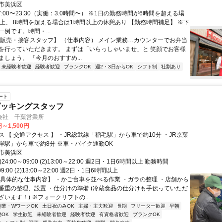
市美浜区
7:00〜23:30（実働：3.0時間〜） ※1日の勤務時間が6時間を超える場
以上、 8時間を超える場合は1時間以上の休憩あり 【勤務時間補足】 ※下
例です。時間・...
【販売・接客スタッフ】 （仕事内容） メイン業務…カウンターでお弁当
を行っていただきます。 まずは「いらっしゃいませ」と 笑顔でお客様
しょう。 「今月のおすすめ...
未経験者歓迎
経験者歓迎
ブランクOK
週2・3日からOK
シフト制
社割あり
ート
ピッキングスタッフ
会社 千葉営業所
円～1,500円
 【 交通アクセス 】 ・JR総武線「稲毛駅」から車で約10分 ・JR京葉
岸駅」から車で約8分 ※車・バイク通勤OK
市美浜区
)24:00～09:00 (2)13:00～22:00 週2日・1日6時間以上 勤務時間
～09:00 (2)13:00～22:00 週2日・1日6時間以上
【具体的な仕事内容】 ・かご台車を並べる作業 ・ガラの整理 ・店舗から
番重の整理、設置 ・仕分けの準備 (冷蔵食品の仕分けも手伝っていただ
います！) ※フォークリフトの...
副業・WワークOK
土日祝のみOK
主婦・主夫歓迎
長期
フリーター歓迎
早朝
OK
学生歓迎
未経験者歓迎
経験者歓迎
有資格者歓迎
ブランクOK