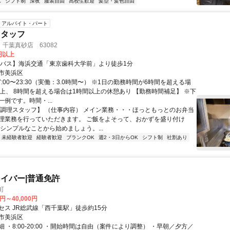
K
シフト制
深夜
服装自由
高校生歓迎
髪型・髪色自由
アルバイト・パート
スタッフ
千葉真砂店 63082
0円以上
【バス】海浜交通「東京歯科大学前」より徒歩1分
市美浜区
7:00〜23:30（実働：3.0時間〜） ※1日の勤務時間が6時間を超える場
以上、 8時間を超える場合は1時間以上の休憩あり 【勤務時間補足】 ※下
例です。時間・...
【調理スタッフ】 （仕事内容） メイン業務・・・ほっともっとのお弁当
理業務を行っていただきます。 ご飯をよそって、おかずを盛り付け
なシンプルなことから始めましょう。...
未経験者歓迎
経験者歓迎
ブランクOK
週2・3日からOK
シフト制
社割あり
イバー|普通免許
町
0円～40,000円
セス JR総武線「西千葉駅」徒歩約15分
市美浜区
 ・8:00-20:00 ・開始時間は自由（案件により調整） ・早朝／夕方／