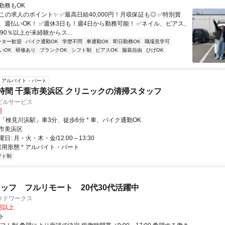
勤務もOK
この求人のポイント✨ ✅最高日給40,000円！月収保証も◎ ✅特別賞
、週払いOK！ ✅週休3日も！週4日から勤務可能！ ✅ネイル、ピアス、
90％以上が未経験からス...
ーター歓迎
バイク通勤OK
学歴不問
車通勤OK
即日勤務OK
職場見学可
いOK
研修あり
ブランクOK
シフト制
ピアスOK
服装自由
ひげOK
アルバイト・パート
時間 千葉市美浜区 クリニックの清掃スタッフ
ビルサービス
円
クセス: * 「検見川浜駅」車3分、徒歩6分 * 車、バイク通勤OK
市美浜区
: 月・火・木・金/12:00～13:30
雇用形態 * アルバイト・パート
フト制
ッフ フルリモート 20代30代活躍中
ウドワークス
0円以上
ト