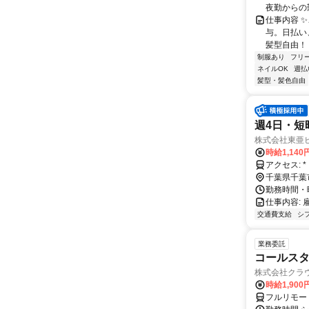
夜勤からの
仕事内容 ✨
与。日払い
髪型自由！ 
制服あり
フリ
ネイルOK
週払
髪型・髪色自由
週4日・短
株式会社東亜
時給1,140
ア
千葉県千葉
勤務時間・曜日
仕事内容: 
交通費支給
シ
業務委託
コールスタ
株式会社クラ
時給1,90
フルリモー