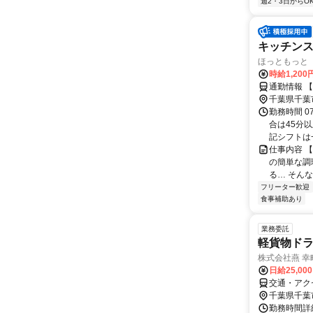
週2・3日からO
キッチン
ほっともっと 
時給1,20
通勤情報 
千葉県千葉
勤務時間 0
合は45分
記シフトは一
仕事内容 
の簡単な調
る… そん
フリーター歓迎
食事補助あり
業務委託
軽貨物ドラ
株式会社燕 幸
日給25,00
交通・アク
千葉県千葉
勤務時間詳細