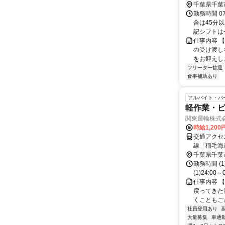
千葉県千葉
勤務時間 0
合は45分
記シフトは一
仕事内容 
の受け渡し
をお迎えしま
フリーター歓迎
食事補助あり
アルバイト・パ
軽作業・
関東運輸株式
時給1,200
交通アクセス
線「稲毛海
千葉県千葉
勤務時間 (1
(1)24:00
仕事内容 
戻ってきた
くこともござ
社員登用あり
大量募集
車通勤