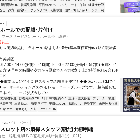
即日勤務OK
職場見学可
平日のみOK
フルリモート
午前
経験者歓迎
なし
夕方
在宅OK
ブランクOK
長期歓迎
週2・3日からOK
シフト制
ート
ホールでの配膳･片付け
トフーズサービス(ハートホール稲毛海岸)
0円以上
セス 勤務地は、｢各ホール｣駅より3～5分(基本直行直帰)の 駅近現場多
市美浜区
7:00～14:00(実働2～4時間) 16:00～22:00(実働4～5時間) ★週3～4
る方 ★早朝の時間や夕方から勤務できる方歓迎♪ 上記時間を組み合わせ
Ｋ...
◆◆事業拡大に伴う 新規スタッフの増員を決定！◆◆ 私たちはCMでも
 H＆Cホールディングスの セレモ・ハートグループです。 超高齢化社
本で、 ニーズが拡大してい...
未経験者歓迎
扶養内勤務OK
1日4時間以内OK
主婦・主夫歓迎
フリーター歓迎
学歴不問
車通勤OK
職場見学可
平日のみOK
転勤なし
経験不問
未経験者歓迎
迎
駅ナカ
研修あり
夕方
ブランクOK
アルバイト・パート
スロット店の清掃スタッフ(朝だけ短時間)
社 稲毛海岸UNO(稲毛海岸駅~徒歩1分)【021】