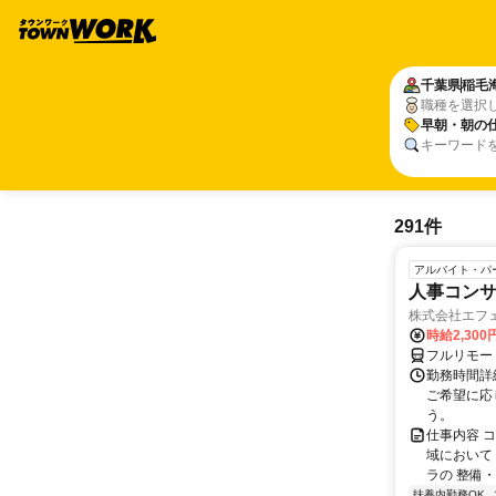
千葉県
稲毛
職種を選択
早朝・朝の
キーワード
291件
アルバイト・パ
人事コン
株式会社エフ
時給2,30
フルリモー
勤務時間詳細
ご希望に応
う。
仕事内容 
域において
ラの 整備・
扶養内勤務OK