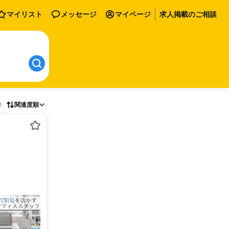
マイリスト
メッセージ
マイページ
求人掲載のご相談
存
関連度順