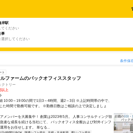
海岸駅
してください
仕事
を選択してください
条件保
ート
サルファームのバックオフィススタッフ
ェクトリー
0円以上
ト
 10:00～19:00の間で1日3～4時間、週2～3日 ※上記時間帯の中で、
じた時間で勤務可能です。 ※勤務日数はご相談の上で決定しましょ
コアメンバーを大募集中！ 創業は2023年5月。 人事コンサルティング領
 急速な成長を続ける当社にて、 バックオフィス全般および対外インフ
運用をお任せします。 単なる...
1日4時間以内OK
隔週シフト提出
主婦・主夫歓迎
週1シフト提出