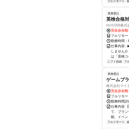
フルリモート
業務委託
英検合格
HUSTAR株式
完全歩合制
フルリモー
勤務時間・曜
仕事内容:
しませんか
は「英検コ
シフト自由
フ
業務委託
ゲームプ
株式会社マイ
完全歩合制
フルリモー
勤務時間詳
仕事内容 
て、プラン
能、イベン
フルリモート