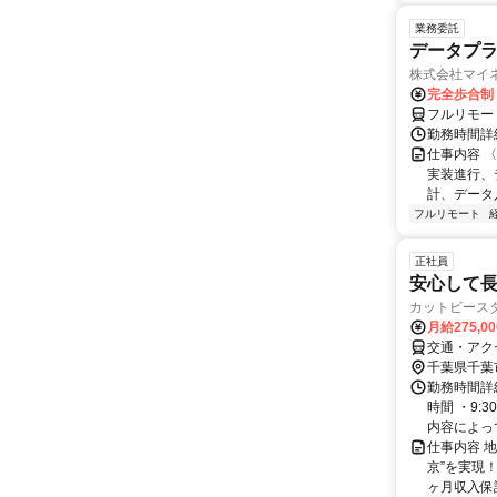
業務委託
データプ
株式会社マイ
完全歩合制
フルリモー
勤務時間詳
仕事内容 
実装進行、
計、データ
フルリモート
正社員
安心して長
カットビース
月給275,0
交通・アク
千葉県千葉
勤務時間詳細
時間 ・9:
内容によって
仕事内容 
京”を実現
ヶ月収入保証