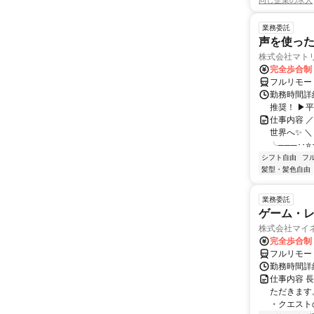
同じ企業の求人
業務委託
声を使っ
株式会社マト
完全歩合制
フルリモー
勤務時間詳細
推奨！ ▶
仕事内容 
世界へ✨ ＼
╰───･･⭐･
シフト自由
フ
髪型・髪色自由
業務委託
ゲーム・
株式会社マイ
完全歩合制
フルリモー
勤務時間詳
仕事内容 
ただきます
・クエスト