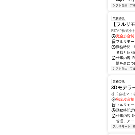
https://story
シフト自由
フ
業務委託
【フルリモ
RIZAP株式会
完全歩合制
フルリモー
勤務時間・
者様と個別
仕事内容:
慣を身につ
シフト自由
フ
業務委託
3Dモデラ
株式会社マイ
完全歩合制
フルリモー
勤務時間詳
仕事内容 
管理、アー
フルリモート