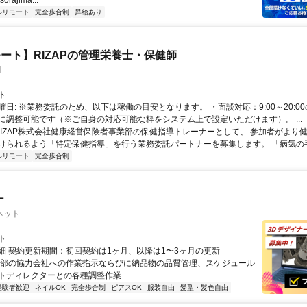
.sorajima...
ルリモート
完全歩合制
昇給あり
ート】RIZAPの管理栄養士・保健師
社
ト
曜日: ※業務委託のため、以下は稼働の目安となります。 ・面談対応：9:00～20:0
に調整可能です（※ご自身の対応可能な枠をシステム上で設定いただけます）。 ...
 RIZAP株式会社健康経営保険者事業部の保健指導トレーナーとして、 参加者がより
けられるよう「特定保健指導」を行う業務委託パートナーを募集します。 「病気の手前
ルリモート
完全歩合制
ー
ネット
ト
細 契約更新期間：初回契約は1ヶ月、以降は1〜3ヶ月の更新
外部の協力会社への作業指示ならびに納品物の品質管理、スケジュール
トディレクターとの各種調整作業
経験者歓迎
ネイルOK
完全歩合制
ピアスOK
服装自由
髪型・髪色自由