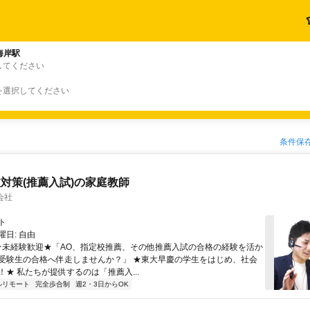
海岸駅
してください
を選択してください
条件保
対策(推薦入試)の家庭教師
会社
ト
日: 自由
 ★未経験歓迎★「AO、指定校推薦、その他推薦入試の合格の経験を活か
受験生の合格へ伴走しませんか？」 ★東大早慶の学生をはじめ、社会
！★ 私たちが提供するのは「推薦入...
ルリモート
完全歩合制
週2・3日からOK