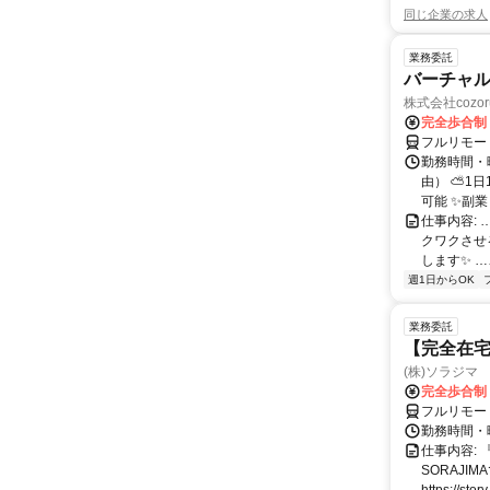
同じ企業の求人
業務委託
バーチャル
株式会社cozor
完全歩合制
フルリモー
勤務時間・
由） ⛅1
可能 ✨副
仕事内容:
クワクさせ
します✨ …
週1日からOK
業務委託
【完全在宅
(株)ソラジマ
完全歩合制
フルリモー
勤務時間・
仕事内容:
SORAJ