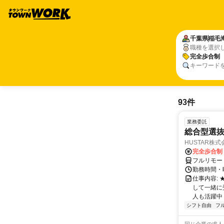
千葉県
稲毛
職種を選択
完全歩合制
キーワード
93件
業務委託
総合型選抜
HUSTAR株式
完全歩合制
フルリモー
勤務時間・曜
仕事内容:
して一緒に
人も活躍中
シフト自由
フ