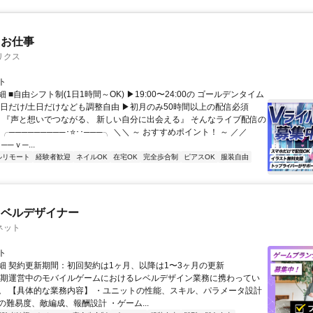
たお仕事
リクス
ト
 ■自由シフト制(1日1時間～OK) ▶19:00〜24:00の ゴールデンタイム
平日だけ/土日だけなども調整自由 ▶初月のみ50時間以上の配信必須
／ 『声と想いでつながる、 新しい自分に出会える』 そんなライブ配信の
 ╭─────────･⭐･･───╮ ＼＼ ～ おすすめポイント！ ～ ／／
──ｖ─...
ルリモート
経験者歓迎
ネイルOK
在宅OK
完全歩合制
ピアスOK
服装自由
レベルデザイナー
ネット
ト
細 契約更新期間：初回契約は1ヶ月、以降は1〜3ヶ月の更新
長期運営中のモバイルゲームにおけるレベルデザイン業務に携わってい
。 【具体的な業務内容】 ・ユニットの性能、スキル、パラメータ設計
の難易度、敵編成、報酬設計 ・ゲーム...