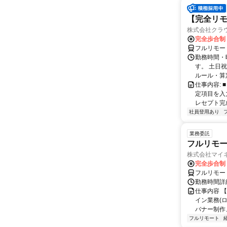
【完全リモ
株式会社クラ
完全歩合制
フルリモー
勤務時間・
す。 土日
ルール・算
仕事内容:
定項目を入
レセプト完
社員登用あり
業務委託
フルリモー
株式会社マイ
完全歩合制
フルリモー
勤務時間詳
仕事内容 
イン業務(
バナー制作
フルリモート