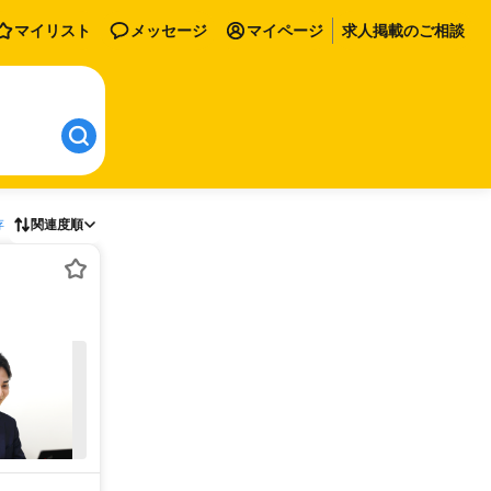
マイリスト
メッセージ
マイページ
求人掲載のご相談
存
関連度順