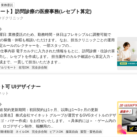
業務委託
ート】訪問診療の医療事務(レセプト算定)
ウドクリニック
ト
曜日: 業務委託のため、勤務時間・休日はフレキシブルに調整可能で
祝の稼働・休暇も相談いただけます。 なお、担当クリニックごとの運用
定ルールのレクチャーを、一部スタッフの...
 ■ 仕事内容 電子カルテに入力された情報をもとに、訪問診療・往診の算
力し、レセプトを作成します。 担当案件のカルテ確認から算定入力・
成まで、一貫して担当いただきます...
フルリモート
在宅OK
完全歩合制
ト可 UIデザイナー
ネット
ト
細 契約更新期間：初回契約は1ヶ月、以降は1〜3ヶ月の更新
【企業名】 株式会社マイネット グループが運営するGVGタイトルのデザ
ロゴ・バナー作成）をお任せいたします。 ＜具体的には＞ ・ゲーム内の
、ロゴデザイン制作、報酬用の...
経験者歓迎
ネイルOK
完全歩合制
ピアスOK
服装自由
髪型・髪色自由