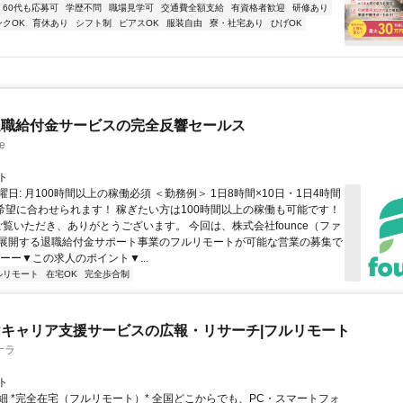
60代も応募可
学歴不問
職場見学可
交通費全額支給
有資格者歓迎
研修あり
ンクOK
育休あり
シフト制
ピアスOK
服装自由
寮・社宅あり
ひげOK
退職給付金サービスの完全反響セールス
e
ト
日: 月100時間以上の稼働必須 ＜勤務例＞ 1日8時間×10日・1日4時間
ど希望に合わせられます！ 稼ぎたい方は100時間以上の稼働も可能です！
 ご覧いただき、ありがとうございます。 今回は、株式会社founce（ファ
展開する退職給付金サポート事業のフルリモートが可能な営業の募集で
ーー▼この求人のポイント▼...
ルリモート
在宅OK
完全歩合制
キャリア支援サービスの広報・リサーチ|フルリモート
ナラ
ト
細 *完全在宅（フルリモート）* 全国どこからでも、PC・スマートフォ