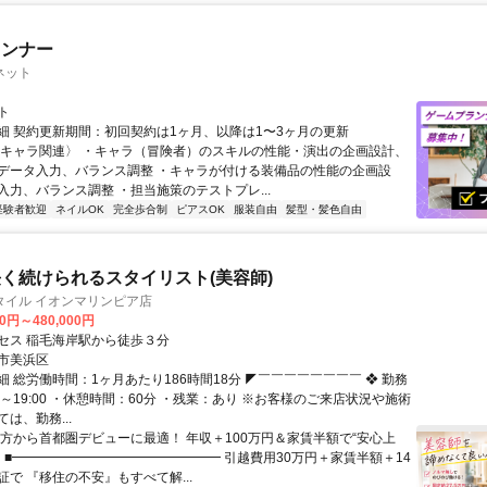
ランナー
ネット
ト
細 契約更新期間：初回契約は1ヶ月、以降は1〜3ヶ月の更新
〈キャラ関連〉 ・キャラ（冒険者）のスキルの性能・演出の企画設計、
データ入力、バランス調整 ・キャラが付ける装備品の性能の企画設
入力、バランス調整 ・担当施策のテストプレ...
経験者歓迎
ネイルOK
完全歩合制
ピアスOK
服装自由
髪型・髪色自由
く続けられるスタイリスト(美容師)
タイル イオンマリンピア店
00円～480,000円
セス 稲毛海岸駅から徒歩３分
市美浜区
 総労働時間：1ヶ月あたり186時間18分 ◤￣￣￣￣￣￣￣￣ ❖ 勤務
30～19:00 ・休憩時間：60分 ・残業：あり ※お客様のご来店状況や施術
は、勤務...
地方から首都圏デビューに最適！ 年収＋100万円＆家賃半額で“安心上
！ ■━━━━━━━━━━━━━━━━ 引越費用30万円＋家賃半額＋14
で 『移住の不安』もすべて解...