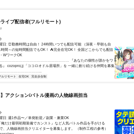
ライブ配信者(フルリモート)
u
ト
曜日: ⏰勤務時間は自由！ 24時間いつでも配信可能 （深夜・早朝も自
日1時間～の短時間配信でもOK！ ⛺完全在宅OK！ 全国どこからでも配信
業・WワークOK
 …………………………………………………… 『あなたの個性が誰かをワ
る』 cozoproは「ココロオドル居場所」を 一緒に創り続ける仲間を募集
……………………………...
フルリモート
在宅OK
完全歩合制
】アクション/バトル漫画の人物線画担当
ト
曜日: 週1作品〜／単発歓迎／副業・兼業OK
 『俺だけ最弱初期装備でカンスト』など人気バトル作品を手がける
IMAで、人物線画担当クリエイターを募集します。 （制作工程の参考）