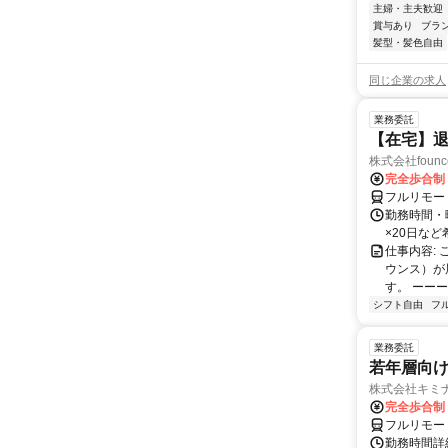
主婦・主夫歓迎
賞与あり
ブラ
髪型・髪色自由
同じ企業の求人
業務委託
【在宅】
株式会社founc
完全歩合制
フルリモー
勤務時間・曜
×20日な
仕事内容:
ウンス）が
す。 ーーー
シフト自由
フ
業務委託
若年層向け
株式会社キミ
完全歩合制
フルリモー
勤務時間詳