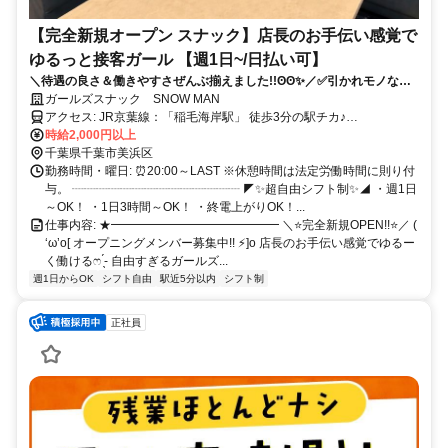
【完全新規オープン スナック】店長のお手伝い感覚で
ゆるっと接客ガール 【週1日~/日払い可】
＼待遇の良さ＆働きやすさぜんぶ揃えました!!ʘʘ✨／✅引かれモノな
し！✅完全私服勤務！✅送りあり！✅シフト自由！オープニング募集だか
ガールズスナック SNOW MAN
ら上下関係も派閥も一切ナシ！初めてさんならココで決まり⸜❤︎⸝
アクセス: JR京葉線：「稲毛海岸駅」 徒歩3分の駅チカ♪
┈┈┈┈┈┈┈┈┈┈┈┈┈ 学校や仕事帰りに サクッとお小遣い稼
時給2,000円以上
ぎにぴったり！ 駅チカなので通勤もラクラク♪ 千葉市内はもちろん、
千葉県千葉市美浜区
稲毛駅・千葉駅エリアからも通いやすい立地◎ 電車の場合も検見川
勤務時間・曜日: ⏰20:00～LAST ※休憩時間は法定労働時間に則り付
浜駅や海浜幕張駅、 新習志野駅からは乗り換えなし！ JR総武線の船
与。 ┈┈┈┈┈┈┈┈┈┈┈┈┈┈ ◤✨超自由シフト制✨◢ ・週1日
橋駅や津田沼駅、 幕張本郷駅や西船橋駅などからも 乗り換え1回でら
～OK！ ・1日3時間～OK！ ・終電上がりOK！...
くらくアクセス♪ ━━━━━━━━━━━━━━˚₊‧♡
仕事内容: ★━━━━━━━━━━━━━━ ＼⭐完全新規OPEN!!⭐／ (
‘ω’o[ オープニングメンバー募集中!! ⚡]o 店長のお手伝い感覚でゆるー
く働けるෆ ̖́-‬ 自由すぎるガールズ...
週1日からOK
シフト自由
駅近5分以内
シフト制
正社員