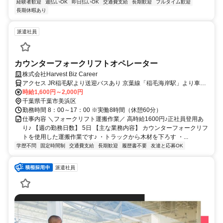
経験者歓迎
週払いOK
即日払いOK
交通費支給
長期歓迎
フルタイム歓迎
長期休暇あり
派遣社員
カウンターフォークリフトオペレーター
株式会社Harvest Biz Career
アクセス JR稲毛駅より送迎バスあり 京葉線「稲毛海岸駅」より車で
10分 ※車、バイク、自転車通勤OK ※駐車場無料 ※通勤手当規定内
時給1,600円～2,000円
支給（月20,000円まで） ※派遣求人のため地図情報は市役所などの
千葉県千葉市美浜区
位置になっております。ご了承ください。
勤務時間 8：00～17：00 ※実働8時間（休憩60分）
仕事内容 ＼フォークリフト運搬作業／ 高時給1600円♪正社員登用あ
り♪ 【週の勤務日数】 5日 【主な業務内容】 カウンターフォークリフ
トを使用した運搬作業です♪ ・トラックから木材を下ろす ・...
学歴不問
固定時間制
交通費支給
長期歓迎
履歴書不要
友達と応募OK
派遣社員