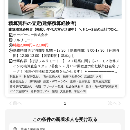
積算資料の査定(建築積算経験者)
建築積算経験者【幅広い年代の方が活躍中】 ＼月1〜2日の出社でOK！
大手の安定環境で積算資料の査定業務／
オーピーシー株式会社
フルリモート
時給2,000円～2,100円
勤務時間 固定時間制 9:00～17:30 【勤務時間】9:00-17:30 【休憩時
間】12:00-13:00 【残業時間】基本なし
仕事内容 【ほぼフルリモート！】 ＜＜建築に関するハコモノ改修メ
インの積算査定スタッフ募集＞＞ 月1〜2回程度の出社以外は在宅ワ
ーク！ 積算や見積精査の経験を活かせます！ ✦ː──────────...
制服あり
飲食割引あり
育休延長あり
扶養内勤務OK
店舗割引あり
社員登用あり
無料研修
副業・WワークOK
主婦・主夫歓迎
無期雇用派遣
資格取得支援あり
長期
フリーター歓迎
社会保険あり
産休・育休取得実績あり
バイク通勤OK
給料前払いOK
短期
大量募集
学歴不問
前へ
次へ
1
この条件の新着求人を受け取る
千葉県 / 稲毛海岸駅