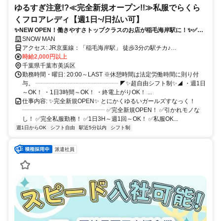
ゆるすぎ注意!?≪完全新規オープン!!≫私服でらくら
くフロアレディ【週1日~/日払い可】
✨NEW OPEN！働きやすさトップクラスのお店が稲毛海岸駅に！✨✅送
りあり！✅1日3H～週1回～OK！✅日払いOK！✅引かれモノ無し！未経
SNOW MAN
アクセス: JR京葉線：「稲毛海岸駅」 徒歩3分の駅チカ♪
験者さんも大歓迎٩(^ᗜ^ )و ´-
┈┈┈┈┈┈┈┈┈┈┈┈┈ 学校や仕事帰りに サクッとお小遣い稼
時給2,000円以上
ぎにぴったり！ 駅チカなので通勤もラクラク♪ 千葉市内はもちろん、
千葉県千葉市美浜区
稲毛駅・千葉駅エリアからも通いやすい立地◎ 電車の場合も検見川
勤務時間・曜日: 20:00～LAST ※休憩時間は法定労働時間に則り付
浜駅や海浜幕張駅、 新習志野駅からは乗り換えなし！ JR総武線の船
与。 ┈┈┈┈┈┈┈┈┈┈┈┈┈┈ ◤✨超自由シフト制✨◢ ・週1日
橋駅や津田沼駅、 幕張本郷駅や西船橋駅などからも 乗り換え1回でら
～OK！ ・1日3時間～OK！ ・終電上がりOK！ ...
くらくアクセス♪ ━━━━━━━━━━━━━━˚₊‧♡
仕事内容: ✨完全新規OPEN✨ とにかくゆるいガールズすなっく！
┈┈┈┈┈┈┈┈┈┈┈┈┈┈ ✅完全新規OPEN！ ✅引かれモノな
し！ ✅完全私服勤務！ ✅1日3H～週1回～OK！ ✅私服OK...
週1日からOK
シフト自由
駅近5分以内
シフト制
派遣社員