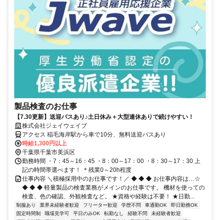
製品検査のお仕事
【7.30更新】送迎バスあり♪土日休み＋大型連休ありで続けやすい！
株式会社ジェイウェイブ
アクセス 稲毛海岸駅から車で10分、無料送迎バスあり
時給1,300円以上
千葉県千葉市美浜区
勤務時間 ・7：45～16：45 ・8：00～17：00 ・8：30～17：30 上
記の時間帯選べます！ ＊残業0～20h程度
仕事内容 ＼積極採用中のお仕事です！／ ◆ ◆ ◆ お仕事内容は…☆
◆ ◆ ◆ 軽量製品の検査業務がメインのお仕事です。 機材を使っての
検査、色の確認、外観検査など。 ★資格や経験は不要！ ★日勤...
制服あり
業界未経験者歓迎
フリーター歓迎
学歴不問
車通勤OK
即日勤務OK
固定時間制
職場見学可
平日のみOK
転勤なし
経験不問
未経験者歓迎