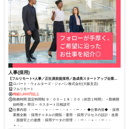
人事(採用)
【フルリモート×人事／正社員前提採用／急成長スタートアップ企業／
英語】Robert Walters
ロバート・ウォルターズ・ジャパン株式会社(大阪支店)
フルリモート
時給1,800円以上
勤務時間 固定時間制 ９：００～１８：００（休憩１時間） ＜勤務開
始時期＞ 即日～ ※スタート日相談可
仕事内容 ・・ー・・＋・・ー・・＋・・ー・・ ◆仕事内容◆ ・採用
業務全般 ・採用チャネルの開拓・運用 ・採用プロセスの設計・改善
・面接官との連携 ・採用データの管理 ・・ー・・＋・・ー・・
＋・...