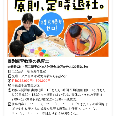
個別療育教室の保育士
未経験OK・第二新卒OK⭐入社祝金10万⭐年休120日以上⭐
はばたき 稲毛海岸教室
交通・アクセス 稲毛海岸駅から徒歩5分
月給278,000円～500,000円
千葉県千葉市美浜区
勤務時間詳細 実働時間：1日あたり8時間 平均勤務日数：1ヶ月あた
り20日 9:30～18:30 ※土曜日および学校の夏休み・冬休み期間は
9:00～18:00 ※休憩1時間(12～13時) ※残業ほ...
仕事内容 ♪。.:＊・゜♪。.:＊・゜♪。.:＊・゜♪ 「できた！」の瞬間をそ
ばで支える 子どもの成長を見守る療育のお仕事 ♪。.:＊・゜♪。.:
＊・゜♪。.:＊・゜♪ 「昨日より表情が明るくな...