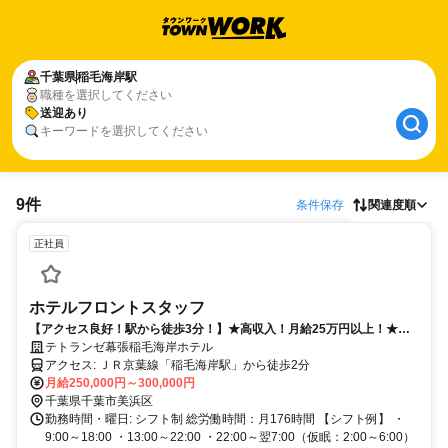
千葉県
稲毛海岸駅
職種を選択してください
送迎あり
キーワードを選択してください
9件
条件保存
関連度順
正社員
ホテルフロントスタッフ
【アクセス良好！駅から徒歩3分！】★高収入！月給25万円以上！★幅
広いスキルが身につく環境！
テトランゼ幕張稲毛海岸ホテル
アクセス: ＪＲ京葉線「稲毛海岸駅」から徒歩2分
月給250,000円～300,000円
千葉県千葉市美浜区
勤務時間・曜日: シフト制 総労働時間：月176時間 【シフト例】 ・
9:00～18:00 ・13:00～22:00 ・22:00～翌7:00（仮眠：2:00～6:00）