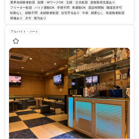
業界未経験者歓迎
副業・WワークOK
主婦・主夫歓迎
資格取得支援あり
フリーター歓迎
バイク通勤OK
学歴不問
車通勤OK
固定時間制
職場見学可
転勤なし
経験不問
未経験者歓迎
住宅手当あり
午前
残業なし
有資格者歓迎
研修あり
夕方
賞与あり
アルバイト・パート