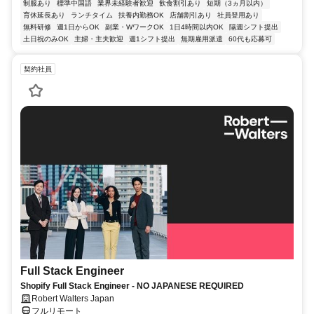
制服あり
標準中国語
業界未経験者歓迎
飲食割引あり
短期（3ヵ月以内）
育休延長あり
ランチタイム
扶養内勤務OK
店舗割引あり
社員登用あり
無料研修
週1日からOK
副業・WワークOK
1日4時間以内OK
隔週シフト提出
土日祝のみOK
主婦・主夫歓迎
週1シフト提出
無期雇用派遣
60代も応募可
契約社員
Full Stack Engineer
Shopify Full Stack Engineer - NO JAPANESE REQUIRED
Robert Walters Japan
フルリモート