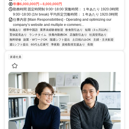
年俸6,000,000円～8,000,000円
勤務時間 固定時間制 9:00~18:00 実働時間： １年あたり 1920.0時間
9:00~18:00 (1hr break) 平均所定労働時間： １年あたり 1920.0時間
仕事内容 [Main Responsibilities] - Operating and optimizing our
company’s website and multiple e-commerc...
制服あり
標準中国語
業界未経験者歓迎
飲食割引あり
短期（3ヵ月以内）
育休延長あり
ランチタイム
扶養内勤務OK
店舗割引あり
社員登用あり
無料研修
副業・WワークOK
隔週シフト提出
土日祝のみOK
主婦・主夫歓迎
週1シフト提出
60代も応募可
準夜勤
資格取得支援あり
長期
派遣社員