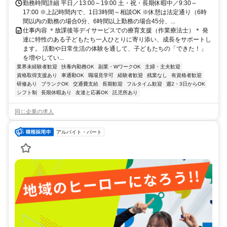
勤務時間詳細 平日／13:00～19:00 土・祝・長期休暇中／9:30～
17:00 ※上記時間内で、1日3時間～相談OK ※休憩は法定通り（6時
間以内の勤務の場合0分、6時間以上勤務の場合45分、...
仕事内容 ＊放課後等デイサービスでの療育支援（作業療法士）＊ 発
達に特性のある子どもたち一人ひとりに寄り添い、成長をサポートし
ます。 活動や日常生活の体験を通して、子どもたちの「できた！」
を増やしてい...
業界未経験者歓迎
扶養内勤務OK
副業・WワークOK
主婦・主夫歓迎
資格取得支援あり
車通勤OK
職場見学可
経験者歓迎
残業なし
有資格者歓迎
研修あり
ブランクOK
交通費支給
長期歓迎
フルタイム歓迎
週2・3日からOK
シフト制
長期休暇あり
友達と応募OK
託児所あり
同じ企業の求人
アルバイト・パート