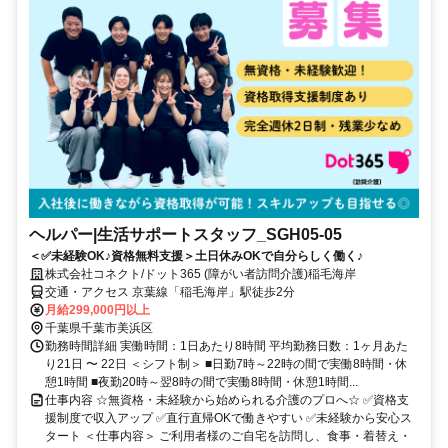
ヘルパー|生活サポートスタッフ_SGH05-05
＜✅未経験OK♪資格無料支援＞土日休みOKで自分らしく働く♪
株式会社コネクト/ドット365 (障がい者訪問介護)稲毛海岸
交通・アクセス 京葉線「稲毛海岸」駅徒歩2分
月給299,000円以上
千葉県千葉市美浜区
勤務時間詳細 実働時間：1日あたり8時間 平均勤務日数：1ヶ月あた
り21日 〜 22日 ＜シフト制＞ ■⽇勤7時～22時の間で実働8時間・休
憩1時間 ■夜勤20時～翌8時の間で実働8時間・休憩1時間...
仕事内容 ☆無資格・未経験から始められる介護のプロへ☆ ✅資格支
援制度で収入アップ ✅直行直帰OKで働きやすい ✅未経験から安心ス
タート ＜仕事内容＞ ご利⽤者様のご⾃宅を訪問し、⾷事・着替え・