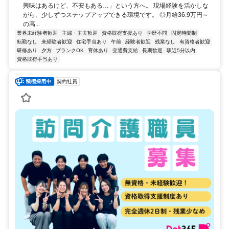
興味はあるけど、不安もある…」という方へ。 現場経験を活かしな
がら、少しずつステップアップできる環境です。 ◎月給36.9万円～
の高...
業界未経験者歓迎
主婦・主夫歓迎
資格取得支援あり
学歴不問
固定時間制
転勤なし
未経験者歓迎
住宅手当あり
午前
経験者歓迎
残業なし
有資格者歓迎
研修あり
夕方
ブランクOK
育休あり
交通費支給
長期歓迎
駅近5分以内
資格取得手当あり
契約社員