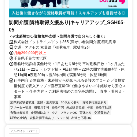
訪問介護|資格取得支援あり|キャリアアップ_SGH05-
05
＜✅未経験OK♪資格無料支援＞訪問介護で自分らしく働く♪
株式会社ドットライン/ドット365 (障がい者訪問介護)稲毛海岸
交通・アクセス 京葉線「稲毛海岸」駅徒歩2分
月給299,000円以上
千葉県千葉市美浜区
勤務時間詳細 実働時間：1日あたり8時間 平均勤務日数：1ヶ月あた
り21日 〜 22日 ＜シフト制＞ ■⽇勤7時～22時の間で実働8時間・休
憩1時間 ■夜勤20時～翌8時の間で実働8時間・休憩1時間...
仕事内容 ☆無資格・未経験から始められる介護のプロへ☆ ✅資格支
援制度で収入アップ ✅直行直帰OKで働きやすい ✅未経験から安心ス
タート ＜仕事内容＞ ご利⽤者様のご⾃宅を訪問し、⾷事・着替え・
家事...
業界未経験者歓迎
主婦・主夫歓迎
60代も応募可
資格取得支援あり
フリーター歓迎
職場見学可
経験不問
未経験者歓迎
午前
経験者歓迎
有資格者歓迎
食費補助あり
夕方
ブランクOK
育休あり
交通費支給
駅近5分以内
資格取得手当あり
シフト制
友達と応募OK
アルバイト・パート