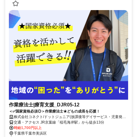
作業療法士|療育支援_DJR05-12
＜✅国家資格必須◎＞作業療法士★どもの成長を応援！
株式会社コネクト/ドットジュニア(放課後等デイサービス・児童発達
支援) 高浜教室
交通・アクセス JR京葉線「稲毛海岸駅」から徒歩13分
時給1,700円以上
千葉県千葉市美浜区