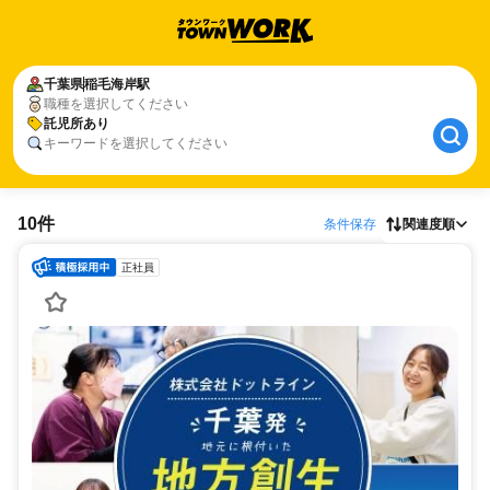
千葉県
稲毛海岸駅
職種を選択してください
託児所あり
キーワードを選択してください
10件
条件保存
関連度順
正社員