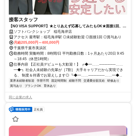
接客スタッフ
【NO VISA SUPPORT】★とりあえず応募してみたもOK★面接1回、最
短1週間で内定可！正社員デビューにオススメ★
ソフトバンクショップ 稲毛海岸店
アクセス 最寄駅：稲毛海岸駅 ◎未経験歓迎 ◎面接1回 ◎賞与あり
月給205,000円～400,000円
千葉県千葉市美浜区
勤務時間 実働時間：8時間/日 平均勤務日数：1ヶ月あたり20日 9:45
～18:45（休憩1時間）
仕事内容 【正社員デビューも大歓迎！】 ┏◆━……──────……
━◆┓ 社会人未経験の先輩が［7割］ 大手キャリアだから実現でき
る、 制度＆待遇でお迎えします◎ ┗◆━……──────……━◆...
業界未経験者歓迎
学歴不問
固定時間制
経験不問
交通費全額支給
研修あり
賞与あり
ブランクOK
育休あり
同じ企業の求人
正社員