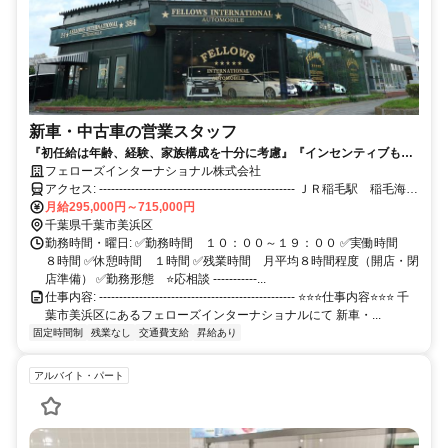
新車・中古車の営業スタッフ
『初任給は年齢、経験、家族構成を十分に考慮』『インセンティブもあ
り頑張りで年収１０００万円以上も可能！！』『完全週休２日＋有休で
フェローズインターナショナル株式会社
長期休暇も取得可能』
アクセス: ------------------------------------------------- ＪＲ稲毛駅 稲毛海岸
駅 より徒歩２０分 幕張・湾岸千葉・穴川ＩＣ より車で１５分 -----
月給295,000円～715,000円
--------------------------------------------
千葉県千葉市美浜区
勤務時間・曜日: ✅勤務時間 １０：００～１９：００ ✅実働時間
８時間 ✅休憩時間 １時間 ✅残業時間 月平均８時間程度（開店・閉
店準備） ✅勤務形態 ⭐応相談 -----------...
仕事内容: ------------------------------------------------- ⭐⭐⭐仕事内容⭐⭐⭐ 千
葉市美浜区にあるフェローズインターナショナルにて 新車・...
固定時間制
残業なし
交通費支給
昇給あり
アルバイト・パート