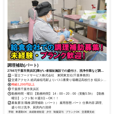
調理補助(パート)
27667[千葉市美浜区]障がい者福祉施設での盛付け、洗浄作業など調理
補助のお仕事です。
一冨士フードサービス株式会社 東関東支社(千葉事務所)
交通アクセス 総武線稲毛駅よりバス1番乗り場磯辺高校行き 稲浜ショ
ップ下車 徒歩5分 京葉線稲毛海岸より徒歩15分
時給1,200円以上
千葉県千葉市美浜区
勤務時間・曜日 【勤務時間】 14：00～20：00（実働5.5h） 【勤務
曜日】 シフト制 ※週3日～OK！！
募集要項 職種 調理補助（パート） 雇用形態 パート 仕事内容 調理、
盛り付け洗浄、厨房内の清掃
早朝
車通勤OK
未経験者歓迎
夕方
制服貸与
ブランクOK
交通費支給