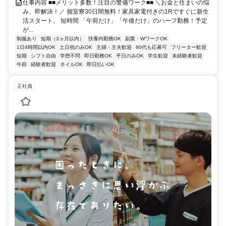
仕事内容 ■■メリット多数！注目の警備ワーク■■ ＼お金と住まいの悩
み、即解決！／ 個室寮30日間無料！家具家電付きの1Rですぐに新生
活スタート。 短時間 「午前だけ」「午後だけ」のハーフ勤務！予定
が...
制服あり
短期（3ヵ月以内）
扶養内勤務OK
副業・WワークOK
1日4時間以内OK
土日祝のみOK
主婦・主夫歓迎
60代も応募可
フリーター歓迎
短期
シフト自由
学歴不問
即日勤務OK
平日のみOK
学生歓迎
未経験者歓迎
午前
経験者歓迎
ネイルOK
即日払いOK
正社員