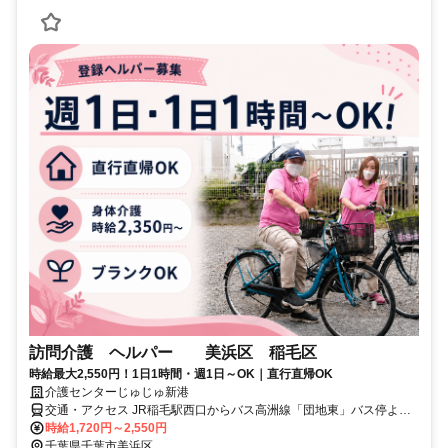
訪問介護 ヘルパー 美浜区 稲毛区
時給最大2,550円！1日1時間・週1日～OK｜直行直帰OK
介護センターじゅじゅ新港
交通・アクセス JR稲毛駅西口からバス高洲線「団地東」バス停より
徒歩7分
時給1,720円～2,550円
千葉県千葉市美浜区