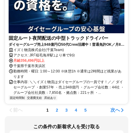
固定ルート夜間配送の中型トラックドライバー
ダイセーグループ売上948億円◎50代Crew活躍中！普通免許OK／月8〜
9日休み／資格取得支援あり／女性も活躍中／長く働ける環境です
イズミ物流株式会社(千葉Team)
アクセス: JR｢稲毛海岸駅｣より車で9分
月給356,496円以上
千葉県千葉市美浜区
勤務時間・曜日: 1:00～12:00 ※休憩1h ※通常は2時間ほど残業があ
ります
仕事内容: ＼＼イズミ物流はダイセーグループの一員です！／／ ダイ
セーグループ ・創業57年 ・売上948億円 ・グループ会社数：44社 ・
グループ会社社員数：7,850名 ・拠点数：221ヶ所 ・...
固定時間制
交通費支給
昇給あり
前へ
次へ
1
2
3
4
5
この条件の新着求人を受け取る