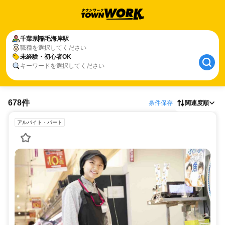
千葉県
稲毛海岸駅
職種を選択してください
未経験・初心者OK
キーワードを選択してください
678件
条件保存
関連度順
アルバイト・パート