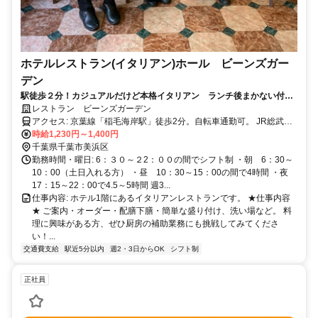
ホテルレストラン(イタリアン)ホール ビーンズガー
デン
駅徒歩２分！カジュアルだけど本格イタリアン ランチ後まかない付
未経験者大歓迎！2週毎の希望シフトで融通◎
レストラン ビーンズガーデン
アクセス: 京葉線「稲毛海岸駅」徒歩2分。自転車通勤可。 JR総武線
ご利用の方は、稲毛駅からのバス（約15分）が便利です。
時給1,230円～1,400円
千葉県千葉市美浜区
勤務時間・曜日: 6：３０～２2：００の間でシフト制 ・朝 6：30～
10：00（土日入れる方） ・昼 10：30～15：00の間で4時間 ・夜
17：15～22：00で4.5～5時間 週3...
仕事内容: ホテル1階にあるイタリアンレストランです。 ★仕事内容
★ ご案内・オーダー・配膳下膳・簡単な盛り付け、洗い場など。 料
理に興味がある方、ぜひ厨房の補助業務にも挑戦してみてくださ
い！...
交通費支給
駅近5分以内
週2・3日からOK
シフト制
正社員