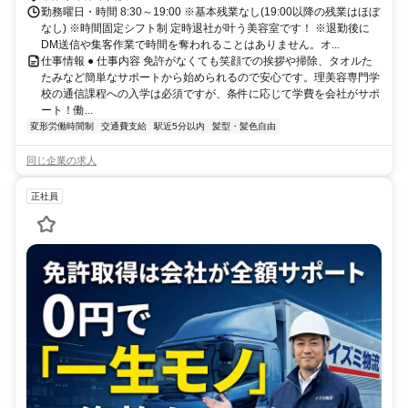
勤務曜日・時間 8:30～19:00 ※基本残業なし(19:00以降の残業はほぼ
なし) ※時間固定シフト制 定時退社が叶う美容室です！ ※退勤後に
DM送信や集客作業で時間を奪われることはありません。オ...
仕事情報 ● 仕事内容 免許がなくても笑顔での挨拶や掃除、タオルた
たみなど簡単なサポートから始められるので安心です。理美容専門学
校の通信課程への入学は必須ですが、条件に応じて学費を会社がサポ
ート！働...
変形労働時間制
交通費支給
駅近5分以内
髪型・髪色自由
同じ企業の求人
正社員