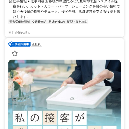
仕事情報 ● 仕事内容 お客様の希望に応じた施術や似合うスタイル提
案を行い、カット・カラー・パーマ・シェービングを質の高い技術で
対応★後輩の指導やチェック、接客全般、店舗運営を支える役割も果
たします...
変形労働時間制
交通費支給
駅近5分以内
髪型・髪色自由
同じ企業の求人
正社員