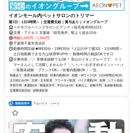
イオンモール内ペットサロンのトリマー
週3日・1日4時間～｜交通費支給｜賞与あり｜イオングループ
ペテモグルーミングサロンピアシティ稲毛海岸/683223
交通・アクセス 京葉線「稲毛海岸」駅より徒歩10分
時給1,200円～1,500円
千葉県千葉市美浜区
勤務時間詳細 ■9時30分～19時30分 └上記の中で週3日・1日4時間～
土日祝勤務できる方は採用率UP中！ 勤務時間の相談OKです◎
仕事内容 ⋰／ 実務未経験でもOK！ 安心のイオングループで、 トリ
マーさんとして活躍しませんか？ ⋱＼ ∘₊✧─おすすめポイント─✧₊∘
✅実務未経験・ブランクOK♪ ✅️扶養内勤務OK！ ✅️交...
制服あり
業界未経験者歓迎
扶養内勤務OK
副業・WワークOK
1日4時間以内OK
土日祝のみOK
主婦・主夫歓迎
フリーター歓迎
バイク通勤OK
短期
シフト自由
学歴不問
車通勤OK
職場見学可
平日のみOK
転勤なし
経験不問
未経験者歓迎
交通費全額支給
経験者歓迎
アルバイト・パート