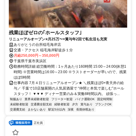
残業ほぼゼロの｢ホールスタッフ｣
リニューアルオープン⭐月25万〜×賞与年2回で私生活も充実
ありがとうの台所稲毛海岸店
交通・アクセス 稲毛海岸駅徒歩１分
月給250,000円～350,000円
千葉県千葉市美浜区
勤務時間詳細 総労働時間：1ヶ月あたり160時間 15:00～24:00(休憩1
時間) ※営業時間は16:00～23:00 ※ラストオーダーが早いので、残業
ほぼ0時間
仕事内容 7月４日リニューアルオープン★ ＼残業ほぼ0×青天井の給
与／ 千葉で10店舗展開の人気居酒屋で “仲間と本気で楽しむ”ホール
スタッフ！ ▼▼▼ ディナー営業のみ＆実働8時間以内。 頑張っ...
制服あり
業界未経験者歓迎
フリーター歓迎
バイク通勤OK
固定時間制
未経験者歓迎
交通費全額支給
経験者歓迎
夕方
賞与あり
ブランクOK
交通費支給
まかないあり
駅近5分以内
深夜
長期休暇あり
正社員