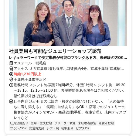
社員登用も可能なジュエリーショップ販売
レギュラーワークで安定勤務が可能◎ブランクある方、未経験の方OK！
【女性スタッフ活躍中】
エステール 稲毛店
アクセス ＪＲ京葉線 稲毛海岸北口徒歩約4分、京成千葉線 京成稲毛
徒歩約23分、ＪＲ京葉線 検見川浜南口徒歩約26分 稲毛海岸駅前
時給1,230円以上
千葉県千葉市美浜区
勤務時間 ＜シフト制/実働7時間45分、休憩1時間＞ シフト例…09:30
～18:15、12:15～21:00 他、希望時間帯ある場合はご相談ください。
繁忙期以外はほぼ残業なし
仕事内容 活かせるのは販売・接客の経験だけじゃない。「人の気持
ちに寄り添える」「笑顔に自信あり」もOK！ 店頭でのジュエリーの
接客販売がメインですが ・商品管理(手配、在庫管理)、店内ディスプ
レイなど...
社員登用あり
主婦・主夫歓迎
フリーター歓迎
未経験者歓迎
経験者歓迎
ブランクOK
交通費支給
シフト制
社割あり
ピアスOK