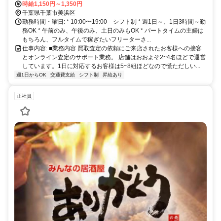
時給1,150円～1,350円
千葉県千葉市美浜区
勤務時間・曜日: * 10:00〜19:00 シフト制 * 週1日～、1日3時間～勤
務OK * 午前のみ、午後のみ、土日のみもOK * パートタイムの主婦は
もちろん、フルタイムで稼ぎたいフリーターさ...
仕事内容: ■業務内容 買取査定の依頼にご来店されたお客様への接客
とオンライン査定のサポート業務。 店舗はおおよそ2~4名ほどで運営
しています。1日に対応するお客様は5~8組ほどなので慌ただしい...
週1日からOK
交通費支給
シフト制
昇給あり
正社員