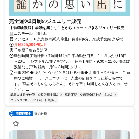
完全週休2日制のジュエリー販売
【未経験歓迎】会話を楽しむことからスタートできるジュエリー販売★
女性活躍中★ほぼ残業なし★月10日休み★ノルマなし
エステール 稲毛店
アクセス ＪＲ京葉線 稲毛海岸北口徒歩約4分、京成千葉線 京成稲毛
徒歩約23分、ＪＲ京葉線 検見川浜南口徒歩約26分 稲毛海岸駅前
月給225,000円以上
千葉県千葉市美浜区
勤務時間 実働時間：7時間45分/日 平均勤務日数：1ヶ月あたり18日
～20日 ＜シフト制/実働7時間45分、休憩1時間＞ 9:30～21:00 ※ほぼ
残業なし(平均残業：月0～8時間) クリス...
仕事内容 ◆“あなただから”と選ばれる仕事◆ お誕生日や記念日、ご婚
約やご結婚――。 ジュエリーは、人生の節目をそっと彩るもので
す。 商品そのものはもちろん、 それを選ぶ時間をどんな人と過ごせ
たか。 ...
業界未経験者歓迎
資格取得支援あり
経験不問
交通費全額支給
賞与あり
ブランクOK
シフト制
社割あり
契約社員