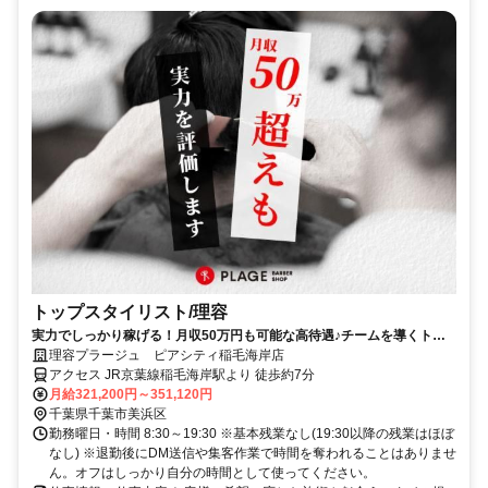
トップスタイリスト/理容
実力でしっかり稼げる！月収50万円も可能な高待遇♪チームを導くトッ
プスタイリスト！
理容プラージュ ピアシティ稲毛海岸店
アクセス JR京葉線稲毛海岸駅より 徒歩約7分
月給321,200円～351,120円
千葉県千葉市美浜区
勤務曜日・時間 8:30～19:30 ※基本残業なし(19:30以降の残業はほぼ
なし) ※退勤後にDM送信や集客作業で時間を奪われることはありませ
ん。オフはしっかり自分の時間として使ってください。