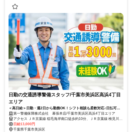
日勤の交通誘導警備スタッフ/千葉市美浜区高浜4丁目
エリア
＜高日給＞日勤・週2日から勤務OK！シフト相談も柔軟対応♪日払可◎
未経験歓迎★
第一警備保障株式会社 幕張本店/千葉市美浜区高浜4丁目エリア
アクセス ＪＲ京葉線 稲毛海岸南口徒歩約10分、ＪＲ京葉線 検見川浜
南口徒歩約26分、京成千葉線 京成稲毛徒歩約31分 直行直帰OK＊交
日給13,000円
通費全額支給＊
千葉県千葉市美浜区