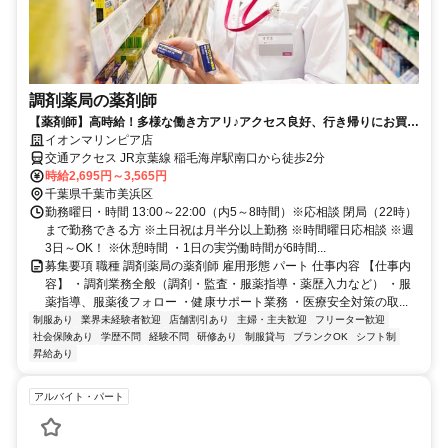
調剤薬局の薬剤師
【薬剤師】高時給！多様な働き方アリ♪アクセス良好、行き帰りにお買い
物OK！イオン薬局で働きませんか？
イオンマリンピア店
交通アクセス JR京葉線 稲毛海岸駅南口から徒歩2分
時給2,695円～3,565円
千葉県千葉市美浜区
勤務曜日・時間 13:00～22:00（内5～8時間）※応相談 閉局（22時）
まで勤務できる方 ※土日祝は月半分以上勤務 ※時間曜日応相談 ※週
3日～OK！ ※休憩時間 ・1日の実労働時間が6時間...
募集要項 職種 調剤薬局の薬剤師 雇用形態 パート 仕事内容 【仕事内
容】 ・調剤業務全般（調剤・監査・服薬指導・薬歴入力など） ・服
薬指導、服薬後フォロー ・健康サポート業務 ・医療安全対策の取...
制服あり
業界未経験者歓迎
店舗割引あり
主婦・主夫歓迎
フリーター歓迎
社会保険あり
学歴不問
経験不問
研修あり
制服貸与
ブランクOK
シフト制
昇給あり
アルバイト・パート