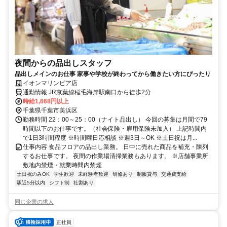
夜間からの品出しスタッフ
品出しメインのお仕事 家事や学校が終わってから働きたい方にぴったり
イオンマリンピア店
通勤情報 JR京葉線稲毛海岸駅南口から徒歩2分
時給1,668円以上
千葉県千葉市美浜区
勤務時間 22：00～25：00（ナイト品出し） 今回の募集は月間で79
時間以下のお仕事です。（社会保険・雇用保険未加入） 上記時間内
で1日3時間程度 ※時間曜日応相談 ※週3日～OK ※土日祝は月...
仕事内容 食品フロアの品出し業務。 日中に売れた商品を補充・陳列
するお仕事です。 夜間の作業場清掃業務もあります。 ※店舗事業所
敷地内禁煙・就業時間内禁煙
土日祝のみOK
学生歓迎
未経験者歓迎
研修あり
制服貸与
交通費支給
駅近5分以内
シフト制
社割あり
同じ企業の求人
正社員