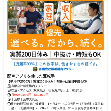
配車アプリを使った運転手
【平均年収500万】実質200日休み！希望休は前日申請もOK
有限会社稲毛構内タクシー
交通・アクセス JR京葉線「稲毛海岸駅」より徒歩1分
月給250,000円～600,000円
千葉県千葉市美浜区
勤務時間詳細 総労働時間：1ヶ月あたり120時間 〜 177時間 ＜隔日勤
務＞ 【勤務時間】7：00～1：00(12勤務) ※1ヶ月変形労働時間制 ※