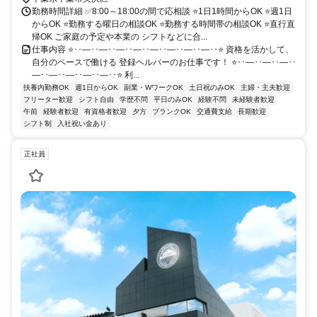
勤務時間詳細 ✅8:00～18:00の間で応相談 ⭐1日1時間からOK ⭐週1日
からOK ⭐勤務する曜日の相談OK ⭐勤務する時間帯の相談OK ⭐直行直
帰OK ご家庭の予定や本業の シフトなどに合...
仕事内容 ⭐･･―･･―･･―･･―･･―･･―･･―･･―･･⭐ 資格を活かして、
自分のペースで働ける 登録ヘルパーのお仕事です！ ⭐･･―･･―･･―･･
―･･―･･―･･―･･―･･⭐ 利...
扶養内勤務OK
週1日からOK
副業・WワークOK
土日祝のみOK
主婦・主夫歓迎
フリーター歓迎
シフト自由
学歴不問
平日のみOK
経験不問
未経験者歓迎
午前
経験者歓迎
有資格者歓迎
夕方
ブランクOK
交通費支給
長期歓迎
シフト制
入社祝い金あり
正社員