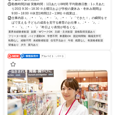
勤務時間詳細 実働時間：1日あたり8時間 平均勤務日数：1ヶ月あた
り20日 9:30～18:30 ※土曜日および学校の夏休み・冬休み期間は
9:00～18:00 ※休憩1時間(12～13時) ※残業ほ...
仕事内容 ♪。.:＊・゜♪。.:＊・゜♪。.:＊・゜♪ 「できた！」の瞬間をそ
ばで支える 子どもの成長を見守る療育のお仕事 ♪。.:＊・゜♪。.:
＊・゜♪。.:＊・゜♪ 「昨日より表情が明るくな...
業界未経験者歓迎
副業・WワークOK
主婦・主夫歓迎
資格取得支援あり
フリーター歓迎
バイク通勤OK
学歴不問
車通勤OK
固定時間制
職場見学可
転勤なし
経験不問
未経験者歓迎
住宅手当あり
午前
残業なし
有資格者歓迎
研修あり
夕方
賞与あり
アルバイト・パート