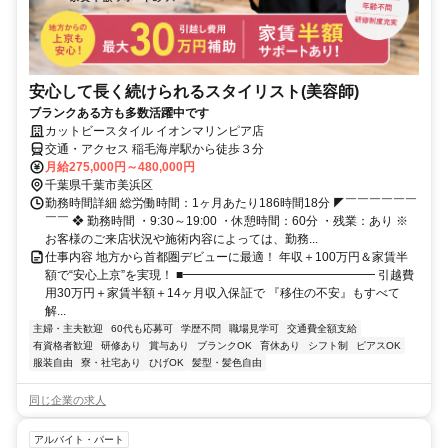
安心して長く続けられるスタイリスト(美容師)
ブランクある方も多数活躍中です
カットビースタイル イオンマリンピア店
交通・アクセス 稲毛海岸駅から徒歩３分
月給275,000円～480,000円
千葉県千葉市美浜区
勤務時間詳細 総労働時間：1ヶ月あたり186時間18分 ◤￣￣￣￣￣￣
￣￣ ❖ 勤務時間 ・9:30～19:00 ・休憩時間：60分 ・残業：あり ※
お客様のご来店状況や施術内容によっては、勤務...
仕事内容 地方から首都圏デビューに最適！ 年収＋100万円＆家賃半
額で“安心上京”を実現！ ■━━━━━━━━━━━━━━━━ 引越費
用30万円＋家賃半額＋14ヶ月収入保証で 『移住の不安』もすべて
解...
主婦・主夫歓迎
60代も応募可
学歴不問
職場見学可
交通費全額支給
有資格者歓迎
研修あり
賞与あり
ブランクOK
育休あり
シフト制
ピアスOK
服装自由
寮・社宅あり
ひげOK
髪型・髪色自由
同じ企業の求人
アルバイト・パート