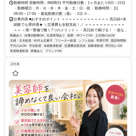
勤務時間 実働時間：8時間/日 平均勤務日数：1ヶ月あたり8日～22日
・勤務曜日：月・火・水・木・金・土・日・祝 ・勤務時間： [1]
08:00～17:00 ・最低勤務日数（週）：2日 ※...
仕事内容 ■おすすめポイント ＝＝＝＝＝＝＝＝＝＝＝＝＝ 高日給×未
経験でも厚待遇★ ＼交通費も全額支給！／ ＝＝＝＝＝＝＝＝＝＝＝
＝＝ ＜第一警備で働く7つのメリット＞ ・高日給で稼げる！ ・急な...
制服あり
扶養内勤務OK
社員登用あり
副業・WワークOK
土日祝のみOK
主婦・主夫歓迎
60代も応募可
フリーター歓迎
シフト自由
学歴不問
固定時間制
平日のみOK
学生歓迎
未経験者歓迎
交通費全額支給
経験者歓迎
即日払いOK
有資格者歓迎
研修あり
ブランクOK
正社員