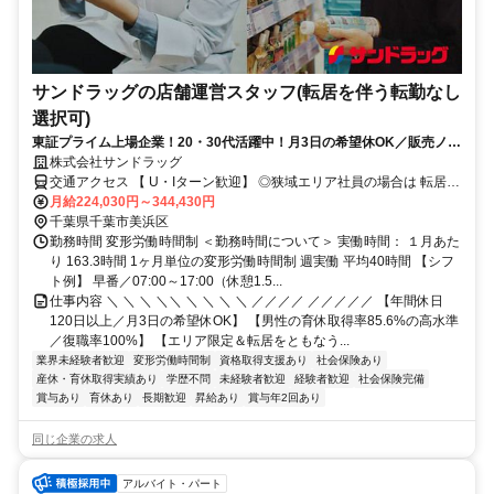
サンドラッグの店舗運営スタッフ(転居を伴う転勤なし
選択可)
東証プライム上場企業！20・30代活躍中！月3日の希望休OK／販売ノル
マなし／年収例32歳SV816万円／販促企画～商品管理など店舗運営がメ
株式会社サンドラッグ
インの仕事
交通アクセス 【 U・Iターン歓迎】 ◎狭域エリア社員の場合は 転居を
伴う転勤はありません。 ◎マイカー通勤OK
月給224,030円～344,430円
千葉県千葉市美浜区
勤務時間 変形労働時間制 ＜勤務時間について＞ 実働時間： １月あた
り 163.3時間 1ヶ月単位の変形労働時間制 週実働 平均40時間 【シフ
ト例】 早番／07:00～17:00（休憩1.5...
仕事内容 ＼ ＼ ＼ ＼＼ ＼ ＼ ＼ ＼ ／／／／ ／／／／／ 【年間休日
120日以上／月3日の希望休OK】 【男性の育休取得率85.6%の高水準
／復職率100%】 【エリア限定＆転居をともなう...
業界未経験者歓迎
変形労働時間制
資格取得支援あり
社会保険あり
産休・育休取得実績あり
学歴不問
未経験者歓迎
経験者歓迎
社会保険完備
賞与あり
育休あり
長期歓迎
昇給あり
賞与年2回あり
同じ企業の求人
アルバイト・パート