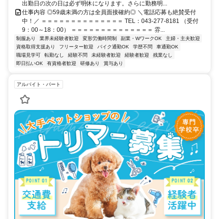
出勤日の次の日は必ず明休になります。さらに勤務明...
仕事内容 ◎59歳未満の方は全員面接確約◎ ＼電話応募も絶賛受付
中！／ ＝＝＝＝＝＝＝＝＝＝＝＝＝＝ TEL：043-277-8181 （受付
9：00～18：00） ＝＝＝＝＝＝＝＝＝＝＝＝＝＝ 雰...
制服あり
業界未経験者歓迎
変形労働時間制
副業・WワークOK
主婦・主夫歓迎
資格取得支援あり
フリーター歓迎
バイク通勤OK
学歴不問
車通勤OK
職場見学可
転勤なし
経験不問
未経験者歓迎
経験者歓迎
残業なし
即日払いOK
有資格者歓迎
研修あり
賞与あり
アルバイト・パート