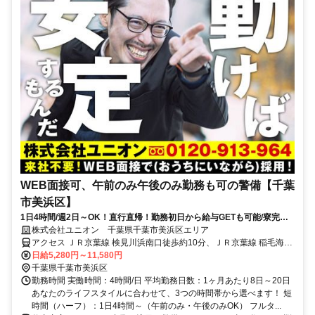
WEB面接可、午前のみ午後のみ勤務も可の警備【千葉
市美浜区】
1日4時間/週2日～OK！直行直帰！勤務初日から給与GETも可能/寮完備
＆携帯貸与♪
株式会社ユニオン 千葉県千葉市美浜区エリア
アクセス ＪＲ京葉線 検見川浜南口徒歩約10分、ＪＲ京葉線 稲毛海岸
北口徒歩約12分、京成千葉線 京成稲毛徒歩約31分 千葉県千葉市美浜
日給5,280円～11,580円
区エリア（稲毛海岸駅、海浜幕張駅、検見川浜駅、幕張豊砂駅、京成
千葉県千葉市美浜区
千葉駅、新千葉駅等）
勤務時間 実働時間：4時間/日 平均勤務日数：1ヶ月あたり8日～20日
あなたのライフスタイルに合わせて、3つの時間帯から選べます！ 短
時間（ハーフ）：1日4時間～（午前のみ・午後のみOK） フルタ...