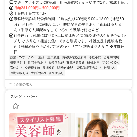
交通・アクセス JR京葉線「稲毛海岸駅」から徒歩で1分、京成千葉線
「京成稲毛駅」から徒歩で21分
月給281,000円～500,000円
千葉県千葉市美浜区
勤務時間詳細 総労働時間：1週あたり40時間 9:00～18:00（休憩60
分） ※行事・会議都合により 時間変更の場合あり ⭐夜勤はありませ
ん ⭐手厚く人員配置をしているので 残業はほとんど...
仕事内容 ＼残業ほぼゼロ×土日祝休み／ “記録や連携の仕組み”もバッ
チリで ムリなく担当に集中できる環境です。 相談支援未経験も歓
迎！福祉経験を 活かして“次のキャリア”へ進みませんか？ ❖年間休
日...
副業・WワークOK
主婦・主夫歓迎
資格取得支援あり
学歴不問
固定時間制
職場見学可
住宅手当あり
経験者歓迎
有資格者歓迎
研修あり
ブランクOK
育休あり
交通費支給
長期歓迎
駅近5分以内
資格取得手当あり
社割あり
長期休暇あり
土日祝休み
託児所あり
同じ企業の求人
アルバイト・パート