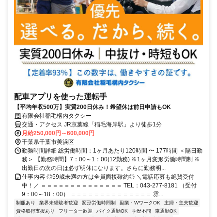
配車アプリを使った運転手
【平均年収500万】実質200日休み！希望休は前日申請もOK
有限会社稲毛構内タクシー
交通・アクセス JR京葉線「稲毛海岸駅」より徒歩1分
月給250,000円～600,000円
千葉県千葉市美浜区
勤務時間詳細 総労働時間：1ヶ月あたり120時間 〜 177時間 ＜隔日勤
務＞ 【勤務時間】7：00～1：00(12勤務) ※1ヶ月変形労働時間制 ※
出勤日の次の日は必ず明休になります。さらに勤務明...
仕事内容 ◎59歳未満の方は全員面接確約◎ ＼電話応募も絶賛受付
中！／ ＝＝＝＝＝＝＝＝＝＝＝＝＝＝ TEL：043-277-8181 （受付
9：00～18：00） ＝＝＝＝＝＝＝＝＝＝＝＝＝＝ 雰...
制服あり
業界未経験者歓迎
変形労働時間制
副業・WワークOK
主婦・主夫歓迎
資格取得支援あり
フリーター歓迎
バイク通勤OK
学歴不問
車通勤OK