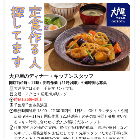
大戸屋のディナー・キッチンスタッフ
開店前(9時～11時）閉店作業（21時以降）の短時間も募集
大戸屋ごはん処 千葉マリンピア店
交通・アクセス 稲毛海岸駅スグ
時給1,250円以上
千葉県千葉市美浜区
勤務時間詳細 18:00～22:30 週2回、1日3h～OK！ ランチタイムや開
店前(9時～11時）閉店作業（21時以降）のみの短時間も募集 空いて
るスキマ時間に合わせてぜひご相談ください シフト...
仕事内容 お客様のご案内、提供する料理の補助、 調理や盛付けなど
のキッチン業務全般を お任せします！ 先輩スタッフたちが丁寧に教
えてくれるので 未経験の方も安心！ お客様から感謝のお言葉を頂く