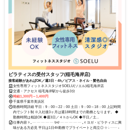
ピラティスの受付スタッフ(稲毛海岸店)
接客経験があればOK／週3日・4h／ビアス・ネイル・髪色自由
女性専用フィットネススタジオSOELU(ソエル)稲毛海岸店
交通・アクセス 稲毛海岸駅から徒歩3分
時給1,300円～1,400円
千葉県千葉市美浜区
勤務時間詳細 平日：9：00～22：00 土日：9：00～18：00 上記時間
内でシフト制 ※入社後3ヶ月は週18時間までの勤務となります。 ◆
勤務時間は相談OK ◆週3日／４ｈからOK ◆平日／土...
仕事内容 ୨ ₊ ┈ ┈ ┈ ┈ ┈ ⪩⪨ ┈ ┈ ┈ ┈ ┈ ₊ ୧ ヨガ・ピラティスに興
味がある方必見 平日は1日4h勤務でプライベートと両立◎ ⊹ ࣪˖ ┈┈ ˖