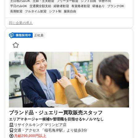
土日祝のみOK
主婦・主夫歓迎
フリーター歓迎
シフト自由
学歴不問
平日のみOK
交通費全額支給
経験者歓迎
有資格者歓迎
研修あり
ブランクOK
長期歓迎
フルタイム歓迎
シフト制
服装自由
同じ企業の求人
正社員
ブランド品・ジュエリー買取販売スタッフ
エリアマネージャー候補✨管理職を目指せる✨ノルマなし
リサイクルキング マリンピア店
交通・アクセス 「稲毛海岸駅」より徒歩3分
月給290,000円以上