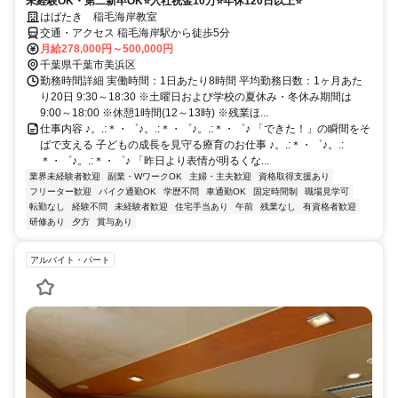
未経験OK・第二新卒OK⭐入社祝金10万⭐年休120日以上⭐
はばたき 稲毛海岸教室
交通・アクセス 稲毛海岸駅から徒歩5分
月給278,000円～500,000円
千葉県千葉市美浜区
勤務時間詳細 実働時間：1日あたり8時間 平均勤務日数：1ヶ月あた
り20日 9:30～18:30 ※土曜日および学校の夏休み・冬休み期間は
9:00～18:00 ※休憩1時間(12～13時) ※残業ほ...
仕事内容 ♪。.:＊・゜♪。.:＊・゜♪。.:＊・゜♪ 「できた！」の瞬間をそ
ばで支える 子どもの成長を見守る療育のお仕事 ♪。.:＊・゜♪。.:
＊・゜♪。.:＊・゜♪ 「昨日より表情が明るくな...
業界未経験者歓迎
副業・WワークOK
主婦・主夫歓迎
資格取得支援あり
フリーター歓迎
バイク通勤OK
学歴不問
車通勤OK
固定時間制
職場見学可
転勤なし
経験不問
未経験者歓迎
住宅手当あり
午前
残業なし
有資格者歓迎
研修あり
夕方
賞与あり
アルバイト・パート