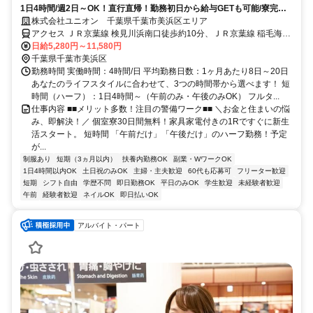
1日4時間/週2日～OK！直行直帰！勤務初日から給与GETも可能/寮完備
＆携帯貸与♪
株式会社ユニオン 千葉県千葉市美浜区エリア
アクセス ＪＲ京葉線 検見川浜南口徒歩約10分、ＪＲ京葉線 稲毛海岸
北口徒歩約12分、京成千葉線 京成稲毛徒歩約31分 千葉県千葉市美浜
日給5,280円～11,580円
区エリア（稲毛海岸駅、海浜幕張駅、検見川浜駅、幕張豊砂駅、京成
千葉県千葉市美浜区
千葉駅、新千葉駅等）
勤務時間 実働時間：4時間/日 平均勤務日数：1ヶ月あたり8日～20日
あなたのライフスタイルに合わせて、3つの時間帯から選べます！ 短
時間（ハーフ）：1日4時間～（午前のみ・午後のみOK） フルタ...
仕事内容 ■■メリット多数！注目の警備ワーク■■ ＼お金と住まいの悩
み、即解決！／ 個室寮30日間無料！家具家電付きの1Rですぐに新生
活スタート。 短時間 「午前だけ」「午後だけ」のハーフ勤務！予定
が...
制服あり
短期（3ヵ月以内）
扶養内勤務OK
副業・WワークOK
1日4時間以内OK
土日祝のみOK
主婦・主夫歓迎
60代も応募可
フリーター歓迎
短期
シフト自由
学歴不問
即日勤務OK
平日のみOK
学生歓迎
未経験者歓迎
午前
経験者歓迎
ネイルOK
即日払いOK
アルバイト・パート