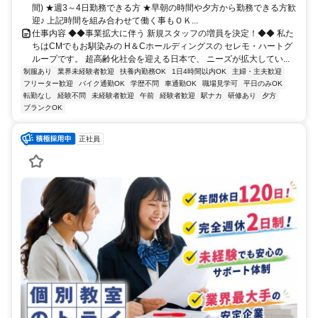
間) ★週3～4日勤務できる方 ★早朝の時間や夕方から勤務できる方歓
迎♪ 上記時間を組み合わせて働く事もＯＫ...
仕事内容 ◆◆事業拡大に伴う 新規スタッフの増員を決定！◆◆ 私た
ちはCMでもお馴染みの H＆Cホールディングスの セレモ・ハートグ
ループです。 超高齢化社会を迎える日本で、 ニーズが拡大してい...
制服あり
業界未経験者歓迎
扶養内勤務OK
1日4時間以内OK
主婦・主夫歓迎
フリーター歓迎
バイク通勤OK
学歴不問
車通勤OK
職場見学可
平日のみOK
転勤なし
経験不問
未経験者歓迎
午前
経験者歓迎
駅ナカ
研修あり
夕方
ブランクOK
正社員