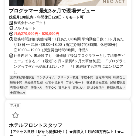
プログラマー 最短3ヶ月で現場デビュー
残業月10h以内・年間休日128日・リモート可
株式会社ネオアクト
フルリモート
月給270,000円～520,000円
勤務時間詳細 実働時間：1日あたり8時間 平均勤務日数：1ヶ月あた
り18日 〜 21日 ①9:00~18:00（所定労働時間8時間、休憩60分）
②10:00～19:00（所定労働時間8時間、休憩6...
仕事内容 ＼ 未経験でも「研修修了後はプログラマーとして現場デビ
ュー」できる ／ （最短1ヶ月～最長6ヶ月の研修制度） 「プログラミ
ングって何から始めればいい？」 「IT未経験でも本当にエンジニア
に...
業界未経験者歓迎
ランチタイム
フリーター歓迎
学歴不問
固定時間制
転勤なし
経験不問
未経験者歓迎
住宅手当あり
フルリモート
交通費全額支給
経験者歓迎
有資格者歓迎
研修あり
在宅OK
賞与あり
育休あり
駅近5分以内
長期休暇あり
土日祝休み
正社員
ホテルフロントスタッフ
【アクセス良好！駅から徒歩3分！】★高収入！月給25万円以上！★幅