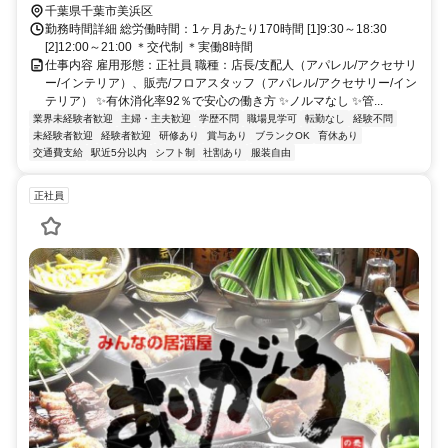
千葉県千葉市美浜区
勤務時間詳細 総労働時間：1ヶ月あたり170時間 [1]9:30～18:30
[2]12:00～21:00 ＊交代制 ＊実働8時間
仕事内容 雇用形態：正社員 職種：店長/支配人（アパレル/アクセサリ
ー/インテリア）、販売/フロアスタッフ（アパレル/アクセサリー/イン
テリア） ✨有休消化率92％で安心の働き方 ✨ノルマなし ✨管...
業界未経験者歓迎
主婦・主夫歓迎
学歴不問
職場見学可
転勤なし
経験不問
未経験者歓迎
経験者歓迎
研修あり
賞与あり
ブランクOK
育休あり
交通費支給
駅近5分以内
シフト制
社割あり
服装自由
正社員