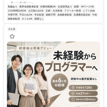
࣪⊹ ┈┈⊹ ࣪˖⊹ ࣪˖ ┈...
制服あり
業界未経験者歓迎
扶養内勤務OK
社員登用あり
副業・WワークOK
1日4時間以内OK
土日祝のみOK
主婦・主夫歓迎
フリーター歓迎
シフト自由
学歴不問
平日のみOK
学生歓迎
経験不問
未経験者歓迎
交通費全額支給
午前
経験者歓迎
ネイルOK
残業なし
正社員