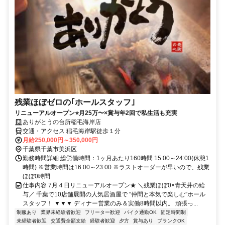
残業ほぼゼロの｢ホールスタッフ｣
リニューアルオープン⭐月25万〜×賞与年2回で私生活も充実
ありがとうの台所稲毛海岸店
交通・アクセス 稲毛海岸駅徒歩１分
月給250,000円～350,000円
千葉県千葉市美浜区
勤務時間詳細 総労働時間：1ヶ月あたり160時間 15:00～24:00(休憩1
時間) ※営業時間は16:00～23:00 ※ラストオーダーが早いので、残業
ほぼ0時間
仕事内容 7月４日リニューアルオープン★ ＼残業ほぼ0×青天井の給
与／ 千葉で10店舗展開の人気居酒屋で “仲間と本気で楽しむ”ホール
スタッフ！ ▼▼▼ ディナー営業のみ＆実働8時間以内。 頑張っ...
制服あり
業界未経験者歓迎
フリーター歓迎
バイク通勤OK
固定時間制
未経験者歓迎
交通費全額支給
経験者歓迎
夕方
賞与あり
ブランクOK