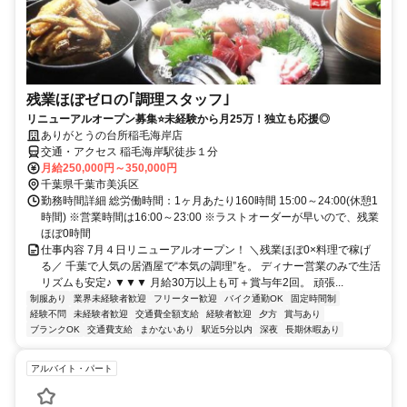
残業ほぼゼロの｢調理スタッフ｣
リニューアルオープン募集⭐未経験から月25万！独立も応援◎
ありがとうの台所稲毛海岸店
交通・アクセス 稲毛海岸駅徒歩１分
月給250,000円～350,000円
千葉県千葉市美浜区
勤務時間詳細 総労働時間：1ヶ月あたり160時間 15:00～24:00(休憩1
時間) ※営業時間は16:00～23:00 ※ラストオーダーが早いので、残業
ほぼ0時間
仕事内容 7月４日リニューアルオープン！ ＼残業ほぼ0×料理で稼げ
る／ 千葉で人気の居酒屋で“本気の調理”を。 ディナー営業のみで生活
リズムも安定♪ ▼▼▼ 月給30万以上も可＋賞与年2回。 頑張...
制服あり
業界未経験者歓迎
フリーター歓迎
バイク通勤OK
固定時間制
経験不問
未経験者歓迎
交通費全額支給
経験者歓迎
夕方
賞与あり
ブランクOK
交通費支給
まかないあり
駅近5分以内
深夜
長期休暇あり
アルバイト・パート