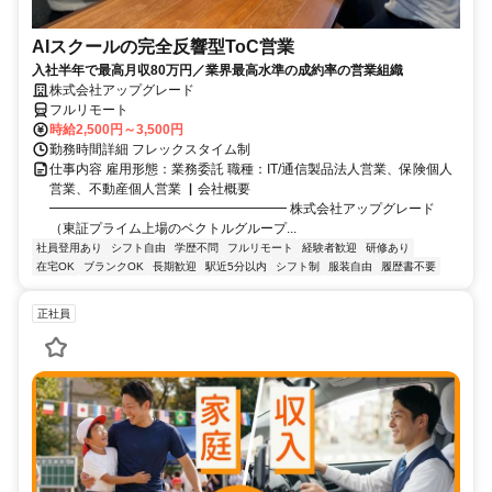
AIスクールの完全反響型ToC営業
入社半年で最高月収80万円／業界最高水準の成約率の営業組織
株式会社アップグレード
フルリモート
時給2,500円～3,500円
勤務時間詳細 フレックスタイム制
仕事内容 雇用形態：業務委託 職種：IT/通信製品法人営業、保険個人
営業、不動産個人営業 ▏会社概要
━━━━━━━━━━━━━━━━━━ 株式会社アップグレード
（東証プライム上場のベクトルグループ...
社員登用あり
シフト自由
学歴不問
フルリモート
経験者歓迎
研修あり
在宅OK
ブランクOK
長期歓迎
駅近5分以内
シフト制
服装自由
履歴書不要
正社員