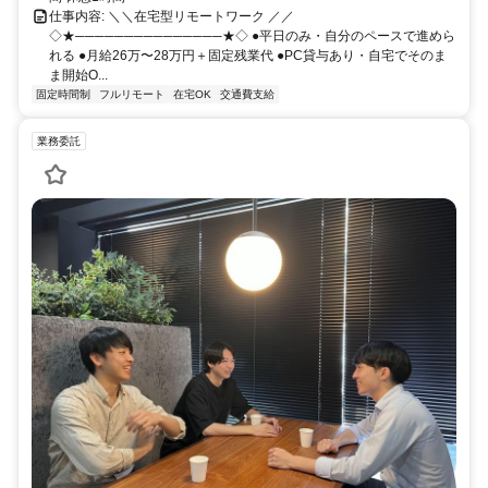
仕事内容: ＼＼在宅型リモートワーク ／／
◇★───────────────★◇ ●平日のみ・自分のペースで進めら
れる ●月給26万〜28万円＋固定残業代 ●PC貸与あり・自宅でそのま
ま開始O...
固定時間制
フルリモート
在宅OK
交通費支給
業務委託