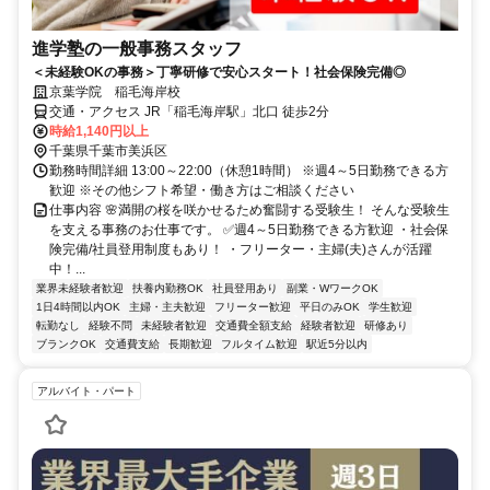
進学塾の一般事務スタッフ
＜未経験OKの事務＞丁寧研修で安心スタート！社会保険完備◎
京葉学院 稲毛海岸校
交通・アクセス JR「稲毛海岸駅」北口 徒歩2分
時給1,140円以上
千葉県千葉市美浜区
勤務時間詳細 13:00～22:00（休憩1時間） ※週4～5日勤務できる方
歓迎 ※その他シフト希望・働き方はご相談ください
仕事内容 🌸満開の桜を咲かせるため奮闘する受験生！ そんな受験生
を支える事務のお仕事です。 ✅週4～5日勤務できる方歓迎 ・社会保
険完備/社員登用制度もあり！ ・フリーター・主婦(夫)さんが活躍
中！...
業界未経験者歓迎
扶養内勤務OK
社員登用あり
副業・WワークOK
1日4時間以内OK
主婦・主夫歓迎
フリーター歓迎
平日のみOK
学生歓迎
転勤なし
経験不問
未経験者歓迎
交通費全額支給
経験者歓迎
研修あり
ブランクOK
交通費支給
長期歓迎
フルタイム歓迎
駅近5分以内
アルバイト・パート