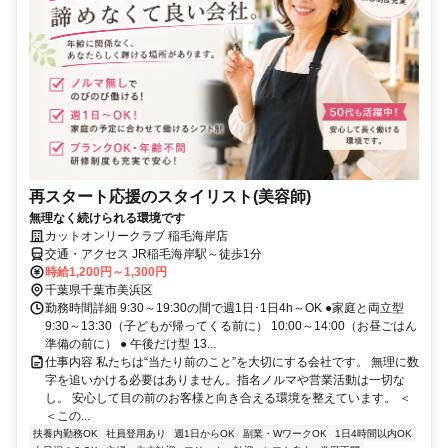
再スタート応援のスタイリスト(美容師)
無理なく続けられる環境です
カットオンリークラブ 稲毛海岸店
交通・アクセス JR稲毛海岸駅～徒歩1分
時給1,200円～1,300円
千葉県千葉市美浜区
勤務時間詳細 9:30～19:30の間で週1日･1日4h～OK ●家庭と両立型
9:30～13:30（子どもが帰ってくる前に） 10:00～14:00（お昼ごはん
準備の前に） ● 午後だけ型 13...
仕事内容 私たちは“当たり前のこと”を大切にする会社です。 無理に数
字を追いかける必要はありません。指名ノルマや営業活動は一切な
し。 安心して目の前のお客様と向き合える環境を整えています。 ＜
＜この...
扶養内勤務OK
社員登用あり
週1日からOK
副業・WワークOK
1日4時間以内OK