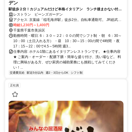
デン
駅徒歩２分！カジュアルだけど本格イタリアン ランチ後まかない付
未経験者大歓迎！2週毎の希望シフトで融通◎
レストラン ビーンズガーデン
アクセス: 京葉線「稲毛海岸駅」徒歩2分。自転車通勤可。 JR総武線
ご利用の方は、稲毛駅からのバス（約15分）が便利です。
時給1,230円～1,400円
千葉県千葉市美浜区
勤務時間・曜日: 6：３０～２2：００の間でシフト制 ・朝 6：30～
10：00（土日入れる方） ・昼 10：30～15：00の間で4時間 ・夜
17：15～22：00で4.5～5時間 週3...
仕事内容: ホテル1階にあるイタリアンレストランです。 ★仕事内容
★ ご案内・オーダー・配膳下膳・簡単な盛り付け、洗い場など。 料
理に興味がある方、ぜひ厨房の補助業務にも挑戦してみてくださ
い！...
交通費支給
駅近5分以内
週2・3日からOK
シフト制
正社員