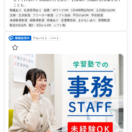
ことも...
制服あり
社員登用あり
副業・WワークOK
1日4時間以内OK
土日祝のみOK
主婦・主夫歓迎
フリーター歓迎
シフト自由
平日のみOK
学生歓迎
未経験者歓迎
経験者歓迎
研修あり
交通費支給
まかないあり
長期歓迎
駅近5分以内
週2・3日からOK
シフト制
アルバイト・パート