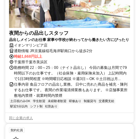
夜間からの品出しスタッフ
品出しメインのお仕事 家事や学校が終わってから働きたい方にぴったり
イオンマリンピア店
通勤情報 JR京葉線稲毛海岸駅南口から徒歩2分
時給1,668円以上
千葉県千葉市美浜区
勤務時間 22：00～25：00（ナイト品出し） 今回の募集は月間で79
時間以下のお仕事です。（社会保険・雇用保険未加入） 上記時間内
で1日3時間程度 ※時間曜日応相談 ※週3日～OK ※土日祝は月...
仕事内容 食品フロアの品出し業務。 日中に売れた商品を補充・陳列
するお仕事です。 夜間の作業場清掃業務もあります。 ※店舗事業所
敷地内禁煙・就業時間内禁煙
土日祝のみOK
学生歓迎
未経験者歓迎
研修あり
制服貸与
交通費支給
駅近5分以内
シフト制
社割あり
同じ企業の求人
契約社員