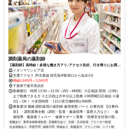
調剤薬局の薬剤師
【薬剤師】高時給！多様な働き方アリ♪アクセス良好、行き帰りにお買い
物OK！イオン薬局で働きませんか？
イオンマリンピア店
交通アクセス JR京葉線 稲毛海岸駅南口から徒歩2分
時給2,695円～3,565円
千葉県千葉市美浜区
勤務曜日・時間 13:00～22:00（内5～8時間）※応相談 閉局（22時）
まで勤務できる方 ※土日祝は月半分以上勤務 ※時間曜日応相談 ※週
3日～OK！ ※休憩時間 ・1日の実労働時間が6時間...
募集要項 職種 調剤薬局の薬剤師 雇用形態 パート 仕事内容 【仕事内
容】 ・調剤業務全般（調剤・監査・服薬指導・薬歴入力など） ・服
薬指導、服薬後フォロー ・健康サポート業務 ・医療安全対策の取...
制服あり
業界未経験者歓迎
店舗割引あり
主婦・主夫歓迎
フリーター歓迎
社会保険あり
学歴不問
経験不問
研修あり
制服貸与
ブランクOK
シフト制