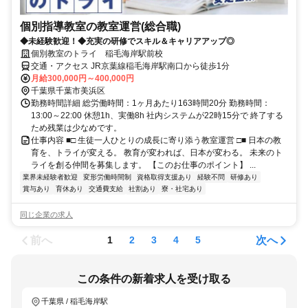
個別指導教室の教室運営(総合職)
◆未経験歓迎！◆充実の研修でスキル＆キャリアアップ◎
個別教室のトライ 稲毛海岸駅前校
交通・アクセス JR京葉線稲毛海岸駅南口から徒歩1分
月給300,000円～400,000円
千葉県千葉市美浜区
勤務時間詳細 総労働時間：1ヶ月あたり163時間20分 勤務時間：
13:00～22:00 休憩1h、実働8h 社内システムが22時15分で 終了する
ため残業は少なめです。
仕事内容 ■□ 生徒一人ひとりの成長に寄り添う教室運営 □■ 日本の教
育を、トライが変える。 教育が変われば、日本が変わる。 未来のト
ライを創る仲間を募集します。 【このお仕事のポイント】 ...
業界未経験者歓迎
変形労働時間制
資格取得支援あり
経験不問
研修あり
賞与あり
育休あり
交通費支給
社割あり
寮・社宅あり
同じ企業の求人
前へ
次へ
1
2
3
4
5
この条件の新着求人を受け取る
千葉県 / 稲毛海岸駅