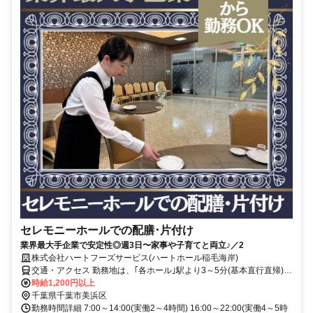
セレモニーホールでの配膳･片付け
業界最大手企業で安定性◎週3日〜家事や子育てと両立♪／2
株式会社ハートフーズサービス(ハートホール稲毛海岸)
交通・アクセス 勤務地は、｢各ホール｣駅より3～5分(基本直行直帰)の
駅近現場多数
時給1,200円以上
千葉県千葉市美浜区
勤務時間詳細 7:00～14:00(実働2～4時間) 16:00～22:00(実働4～5時