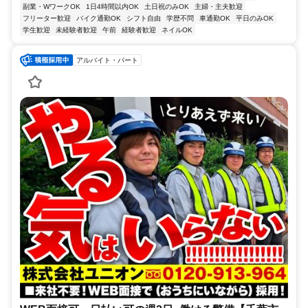
副業・WワークOK
1日4時間以内OK
土日祝のみOK
主婦・主夫歓迎
フリーター歓迎
バイク通勤OK
シフト自由
学歴不問
車通勤OK
平日のみOK
学生歓迎
未経験者歓迎
午前
経験者歓迎
ネイルOK
アルバイト・パート