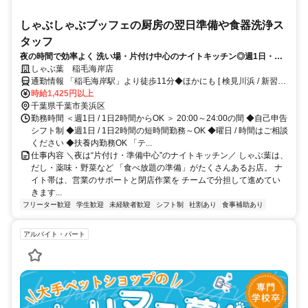
しゃぶしゃぶブッフェの厨房の翌日準備や食器洗浄ス
タッフ
夜の時間で効率よく 洗い場・片付け中心のナイトキッチン◎週1日・短
時間OK 【食事補助】＆【25％割引券】あり 未経験も安心スタート
しゃぶ葉 稲毛海岸店
通勤情報 「稲毛海岸駅」より徒歩11分◆ほかにも [ 検見川浜 / 新習志
野 / 海浜幕張 / 千葉大学 ] からも車で4～25分程度!!※バイク / 自転車
時給1,425円以上
通勤OK
千葉県千葉市美浜区
勤務時間 ＜週1日 / 1日2時間からOK ＞ 20:00～24:00の間 ◆自己申告
シフト制 ◆週1日 / 1日2時間の短時間勤務～OK ◆曜日 / 時間はご相談
ください ◆扶養内勤務OK 「テ...
仕事内容 ＼夜は“片付け・準備中心”のナイトキッチン／ しゃぶ葉は、
だし・薬味・野菜など 「食べ放題の準備」がたくさんあるお店。 ナ
イト帯は、営業のサポートと閉店作業を チームで分担して進めてい
きます...
フリーター歓迎
学生歓迎
未経験者歓迎
シフト制
社割あり
食事補助あり
アルバイト・パート