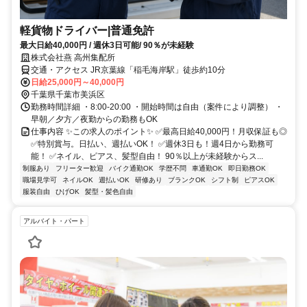
軽貨物ドライバー|普通免許
最大日給40,000円 / 週休3日可能/ 90％が未経験
株式会社燕 高州集配所
交通・アクセス JR京葉線「稲毛海岸駅」徒歩約10分
日給25,000円～40,000円
千葉県千葉市美浜区
勤務時間詳細 ・8:00-20:00 ・開始時間は自由（案件により調整） ・
早朝／夕方／夜勤からの勤務もOK
仕事内容 ✨この求人のポイント✨ ✅最高日給40,000円！月収保証も◎
✅特別賞与。日払い、週払いOK！ ✅週休3日も！週4日から勤務可
能！ ✅ネイル、ピアス、髪型自由！ 90％以上が未経験からス...
制服あり
フリーター歓迎
バイク通勤OK
学歴不問
車通勤OK
即日勤務OK
職場見学可
ネイルOK
週払いOK
研修あり
ブランクOK
シフト制
ピアスOK
服装自由
ひげOK
髪型・髪色自由
アルバイト・パート