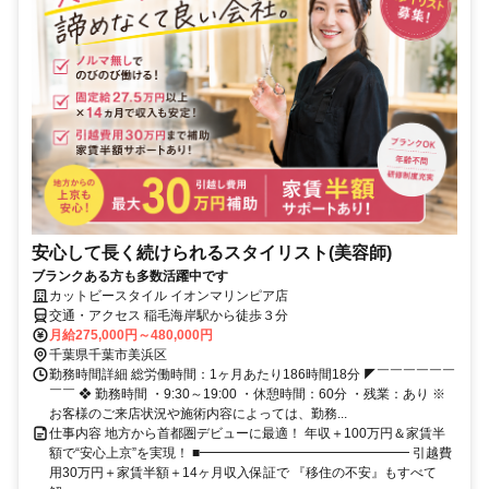
安心して長く続けられるスタイリスト(美容師)
ブランクある方も多数活躍中です
カットビースタイル イオンマリンピア店
交通・アクセス 稲毛海岸駅から徒歩３分
月給275,000円～480,000円
千葉県千葉市美浜区
勤務時間詳細 総労働時間：1ヶ月あたり186時間18分 ◤￣￣￣￣￣￣
￣￣ ❖ 勤務時間 ・9:30～19:00 ・休憩時間：60分 ・残業：あり ※
お客様のご来店状況や施術内容によっては、勤務...
仕事内容 地方から首都圏デビューに最適！ 年収＋100万円＆家賃半
額で“安心上京”を実現！ ■━━━━━━━━━━━━━━━━ 引越費
用30万円＋家賃半額＋14ヶ月収入保証で 『移住の不安』もすべて