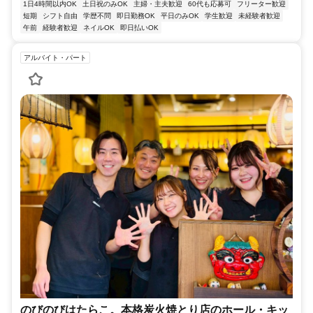
1日4時間以内OK
土日祝のみOK
主婦・主夫歓迎
60代も応募可
フリーター歓迎
短期
シフト自由
学歴不問
即日勤務OK
平日のみOK
学生歓迎
未経験者歓迎
午前
経験者歓迎
ネイルOK
即日払いOK
アルバイト・パート
のびのびはたらこ。本格炭火焼とり店のホール・キッ