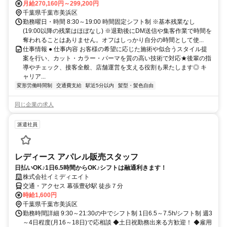
月給270,160円～299,200円
千葉県千葉市美浜区
勤務曜日・時間 8:30～19:00 時間固定シフト制 ※基本残業なし
(19:00以降の残業はほぼなし) ※退勤後にDM送信や集客作業で時間を
奪われることはありません。オフはしっかり自分の時間として使...
仕事情報 ● 仕事内容 お客様の希望に応じた施術や似合うスタイル提
案を行い、カット・カラー・パーマを質の高い技術で対応★後輩の指
導やチェック、接客全般、店舗運営を支える役割も果たします◎ キ
ャリア...
変形労働時間制
交通費支給
駅近5分以内
髪型・髪色自由
同じ企業の求人
派遣社員
レディース アパレル販売スタッフ
日払いOK♪1日6.5時間からOK♪シフトは融通利きます！
株式会社イミディエイト
交通・アクセス 幕張豊砂駅 徒歩７分
時給1,600円
千葉県千葉市美浜区
勤務時間詳細 9:30～21:30の中でシフト制 1日6.5～7.5h/シフト制 週3
～4日程度(月16～18日)で応相談 ◆土日祝勤務出来る方歓迎！ ◆雇用