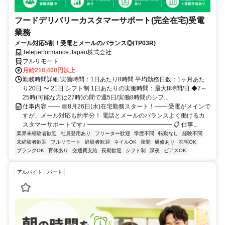
フードデリバリーカスタマーサポート(完全在宅)受電
業務
メール対応5割！受電とメールのバランス◎(TP03R)
Teleperformance Japan株式会社
フルリモート
月給218,400円以上
勤務時間詳細 実働時間：1日あたり8時間 平均勤務日数：1ヶ月あた
り20日 〜 21日 シフト制 1日あたりの実働時間：最大8時間/日 ◆7～
25時(可能な方は27時)の間で週5日/実働8時間のシフ...
仕事内容 ━━ 📅8月26日(水)在宅勤務スタート！━━ 受電がメインで
すが、メール対応も約半分！ 電話とメールのバランスよく働けるカ
スタマーサポートです♪ ━━━━━━━━━━━━━━ 📋 仕事...
業界未経験者歓迎
社員登用あり
フリーター歓迎
学歴不問
転勤なし
経験不問
未経験者歓迎
フルリモート
経験者歓迎
ネイルOK
夜間
研修あり
在宅OK
ブランクOK
育休あり
交通費支給
長期歓迎
シフト制
深夜
ピアスOK
アルバイト・パート