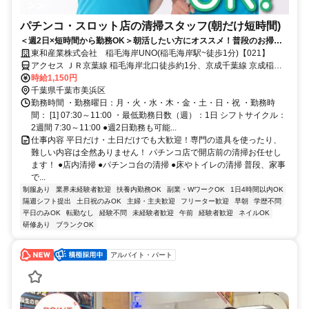
パチンコ・スロット店の清掃スタッフ(朝だけ短時間)
＜週2日×短時間から勤務OK＞朝活したい方にオススメ！普段のお掃除
と同じ作業で稼げちゃいます♪
東和産業株式会社 稲毛海岸UNO(稲毛海岸駅~徒歩1分)【021】
アクセス ＪＲ京葉線 稲毛海岸北口徒歩約1分、京成千葉線 京成稲毛
徒歩約19分、ＪＲ総武本線 稲毛西口徒歩約27分 「稲毛海岸駅」～徒
時給1,150円
歩1分
千葉県千葉市美浜区
勤務時間 ・勤務曜日：月・火・水・木・金・土・日・祝 ・勤務時
間： [1] 07:30～11:00 ・最低勤務日数（週）：1日 シフトサイクル：
2週間 7:30～11:00 ●週2日勤務も可能...
仕事内容 平日だけ・土日だけでも大歓迎！専門の道具を使ったり、
難しい内容は全然ありません！ パチンコ店で開店前の清掃お任せし
ます！ ●店内清掃 ●パチンコ台の清掃 ●床やトイレの清掃 普段、家事
で...
制服あり
業界未経験者歓迎
扶養内勤務OK
副業・WワークOK
1日4時間以内OK
隔週シフト提出
土日祝のみOK
主婦・主夫歓迎
フリーター歓迎
早朝
学歴不問
平日のみOK
転勤なし
経験不問
未経験者歓迎
午前
経験者歓迎
ネイルOK
研修あり
ブランクOK
アルバイト・パート