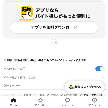
アプリを無料ダウンロード
千葉県、稲毛海岸駅、髪型・髪色自由のアルバイト・バイト求人情報
求人の詳細を表示
条件を追加・変更して検索
市区町村を追加・変更
関連キーワード
新着求人を受け取る
完全在宅ワーク 全国
シール貼り 在宅
現在地周辺
ガチャガチャ
犬カフェ
千葉県
駅を追加・変更
バイトTOP
千葉県
千葉市
美浜区
稲毛海岸駅
髪型・髪色自由
千葉県
すべて
のアルバイト・バイト・求人
千葉市
すべて
職種を追加・変更
JR武蔵野線
中央区
花見川区
稲毛区
若葉区
緑区
美浜区
ホーム
マイリスト
メッセージ
マイページ
南流山駅
新松戸駅
新八柱駅
東松戸駅
市川大野駅
船橋法典駅
西船橋駅
飲食・フードサービス