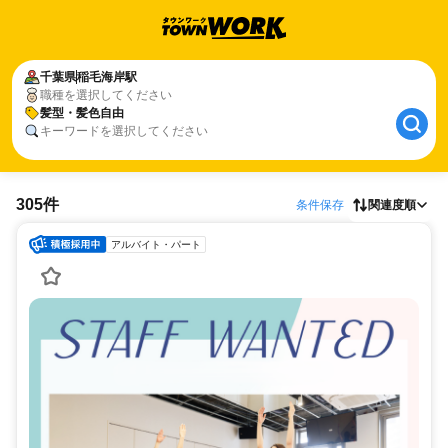
千葉県
稲毛海岸駅
職種を選択してください
髪型・髪色自由
キーワードを選択してください
305件
条件保存
関連度順
アルバイト・パート