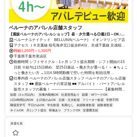
ベルーナのアパレル店舗スタッフ
【通販ベルーナのアパレルショップ】昼・夕方選べる◎週2日～OK♪扶
養内・WワークOK！個人ノルマ無し◎社保加入の働き方なら時給1300
ベルーナユナイテッド BELLUNA(ベルーナ) イオンマリンピア店
円♪
アクセス ＪＲ京葉線 稲毛海岸北口徒歩約4分、京成千葉線 京成稲毛
徒歩約23分、ＪＲ京葉線 検見川浜南口徒歩約26分
時給1,200円～1,300円
千葉県千葉市美浜区
勤務時間 シフトサイクル：1ヶ月 シフト提出期限：シフト開始の15
日前 ※給与は15日締め、翌25日振込 ＜働き方が選べる！＞ ★ちょこ
っと働きたい方 →1日4.5時間勤務で空いた時間を有効活用 ...
仕事内容 ベルーナのアパレル店舗スタッフ ベルーナのアパレル店舗
スタッフ ■■ 通販ベルーナの実店舗 ■■ アルバイト・パートアパレル
販売スタッフの募集！ ―――――――――――――― 【募集時間...
短期（3ヵ月以内）
扶養内勤務OK
社員登用あり
副業・WワークOK
1日4時間以内OK
土日祝のみOK
主婦・主夫歓迎
フリーター歓迎
学歴不問
職場見学可
平日のみOK
学生歓迎
転勤なし
未経験者歓迎
経験者歓迎
ネイルOK
月1シフト提出
研修あり
ブランクOK
交通費支給
派遣社員