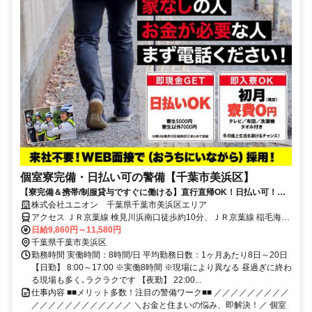
個室寮完備・日払い可の警備【千葉市美浜区】
【寮完備＆携帯/制服貸与ですぐに働ける】直行直帰OK！日払い可！勤
務初日から給与GET★未経験OK
株式会社ユニオン 千葉県千葉市美浜区エリア
アクセス ＪＲ京葉線 検見川浜南口徒歩約10分、ＪＲ京葉線 稲毛海岸
北口徒歩約12分、京成千葉線 京成稲毛徒歩約31分 千葉県千葉市美浜
日給9,860円～11,580円
区エリア（稲毛海岸駅、海浜幕張駅、検見川浜駅、幕張豊砂駅、京成
千葉県千葉市美浜区
千葉駅、新千葉駅等）
勤務時間 実働時間：8時間/日 平均勤務日数：1ヶ月あたり8日～20日
【日勤】 8:00～17:00 ※実働8時間 ※現場により異なる 昼過ぎに終わ
る現場も多く､ラクラクです 【夜勤】 22:00...
仕事内容 ■■メリット多数！注目の警備ワーク■■ ／／／／／／／／／
／／／／／／／／／／／／ ＼お金と住まいの悩み、即解決！／ 個室