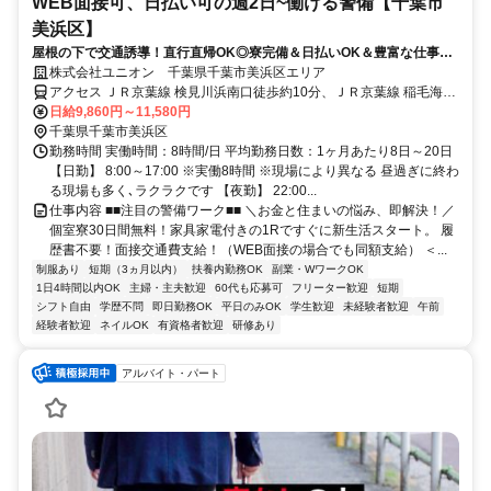
WEB面接可、日払い可の週2日~働ける警備【千葉市
美浜区】
屋根の下で交通誘導！直行直帰OK◎寮完備＆日払いOK＆豊富な仕事量
★仕事が早く終わった時でも日給保証
株式会社ユニオン 千葉県千葉市美浜区エリア
アクセス ＪＲ京葉線 検見川浜南口徒歩約10分、ＪＲ京葉線 稲毛海岸
北口徒歩約12分、京成千葉線 京成稲毛徒歩約31分 千葉県千葉市美浜
日給9,860円～11,580円
区エリア（稲毛海岸駅、海浜幕張駅、検見川浜駅、幕張豊砂駅、京成
千葉県千葉市美浜区
千葉駅、新千葉駅等）
勤務時間 実働時間：8時間/日 平均勤務日数：1ヶ月あたり8日～20日
【日勤】 8:00～17:00 ※実働8時間 ※現場により異なる 昼過ぎに終わ
る現場も多く､ラクラクです 【夜勤】 22:00...
仕事内容 ■■注目の警備ワーク■■ ＼お金と住まいの悩み、即解決！／
個室寮30日間無料！家具家電付きの1Rですぐに新生活スタート。 履
歴書不要！面接交通費支給！（WEB面接の場合でも同額支給） ＜...
制服あり
短期（3ヵ月以内）
扶養内勤務OK
副業・WワークOK
1日4時間以内OK
主婦・主夫歓迎
60代も応募可
フリーター歓迎
短期
シフト自由
学歴不問
即日勤務OK
平日のみOK
学生歓迎
未経験者歓迎
午前
経験者歓迎
ネイルOK
有資格者歓迎
研修あり
アルバイト・パート