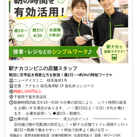
駅ナカコンビニの店舗スタッフ
朝活に⏰早起き得意な方を歓迎！週2日～×約3hの時短ワーク✨
ニューデイズミニ 稲毛海岸1号
交通・アクセス 稲毛海岸駅 1F 改札外コンコース
時給1,340円以上
千葉県千葉市美浜区
勤務時間詳細 ⏰6:10～9:00 ※仕事の状況により、 シフト時間の延長
を お願いする場合があります。 ／ ✅週2日以上 ✅土日いずれか働け
る方 …を優先採用✨ ＼ ◆週2日～勤務O...
仕事内容 ╭━━━━━━━╮ 求人のポイント ╰━━━━━━━╯ ⭐
店内揚げ物や宅配便の対応なし！ ⭐ 駅ナカ店舗でトイレ清掃ナシ◎ ⭐
週2日〜勤務で働きやすい！ ⭐ 時短で効率よく稼げる⏰ ⭐...
制服あり
業界未経験者歓迎
扶養内勤務OK
社員登用あり
副業・WワークOK