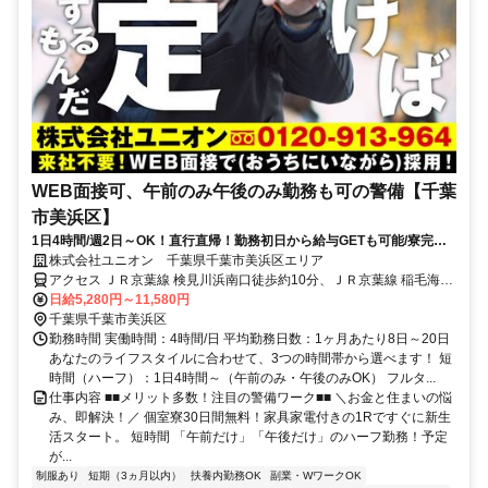
WEB面接可、午前のみ午後のみ勤務も可の警備【千葉
市美浜区】
1日4時間/週2日～OK！直行直帰！勤務初日から給与GETも可能/寮完備
＆携帯貸与♪
株式会社ユニオン 千葉県千葉市美浜区エリア
アクセス ＪＲ京葉線 検見川浜南口徒歩約10分、ＪＲ京葉線 稲毛海岸
北口徒歩約12分、京成千葉線 京成稲毛徒歩約31分 千葉県千葉市美浜
日給5,280円～11,580円
区エリア（稲毛海岸駅、海浜幕張駅、検見川浜駅、幕張豊砂駅、京成
千葉県千葉市美浜区
千葉駅、新千葉駅等）
勤務時間 実働時間：4時間/日 平均勤務日数：1ヶ月あたり8日～20日
あなたのライフスタイルに合わせて、3つの時間帯から選べます！ 短
時間（ハーフ）：1日4時間～（午前のみ・午後のみOK） フルタ...
仕事内容 ■■メリット多数！注目の警備ワーク■■ ＼お金と住まいの悩
み、即解決！／ 個室寮30日間無料！家具家電付きの1Rですぐに新生
活スタート。 短時間 「午前だけ」「午後だけ」のハーフ勤務！予定
が...
制服あり
短期（3ヵ月以内）
扶養内勤務OK
副業・WワークOK