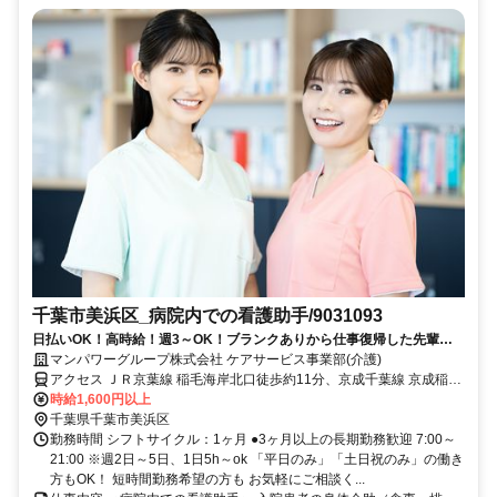
千葉市美浜区_病院内での看護助手/9031093
日払いOK！高時給！週3～OK！ブランクありから仕事復帰した先輩や
ミドル世代も多数活躍中♪
マンパワーグループ株式会社 ケアサービス事業部(介護)
アクセス ＪＲ京葉線 稲毛海岸北口徒歩約11分、京成千葉線 京成稲毛
徒歩約17分、ＪＲ総武本線 稲毛西口徒歩約20分 車・バイク通勤
時給1,600円以上
OK（派遣先による）
千葉県千葉市美浜区
勤務時間 シフトサイクル：1ヶ月 ●3ヶ月以上の長期勤務歓迎 7:00～
21:00 ※週2日～5日、1日5h～ok 「平日のみ」「土日祝のみ」の働き
方もOK！ 短時間勤務希望の方も お気軽にご相談く...