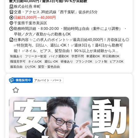
最大日給40,000円 / 週休3日可能/ 90％が未経験
株式会社燕 幸町
交通・アクセス JR総武線「西千葉駅」徒歩約15分
日給25,000円～40,000円
千葉県千葉市美浜区
勤務時間詳細 ・8:00-20:00 ・開始時間は自由（案件により調整） ・
早朝／夕方／夜勤からの勤務もOK
仕事内容 ✨この求人のポイント✨ ✅最高日給40,000円！月収保証も◎
✅特別賞与。日払い、週払いOK！ ✅週休3日も！週4日から勤務可
能！ ✅ネイル、ピアス、髪型自由！ 90％以上が未経験からス...
制服あり
フリーター歓迎
バイク通勤OK
学歴不問
車通勤OK
即日勤務OK
職場見学可
ネイルOK
週払いOK
研修あり
ブランクOK
シフト制
ピアスOK
服装自由
ひげOK
髪型・髪色自由
アルバイト・パート