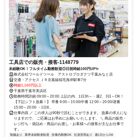
工具店での販売・接客-1148779
未経験OK！フルタイム勤務歓迎◎日祝時給100円UP✨
株式会社ワールドツール アストロプロダクツ千葉みなと店
交通・アクセス ＪＲ京葉線稲毛海岸駅車7分
時給1,160円以上
千葉県千葉市美浜区
勤務時間詳細 09:00～20:00 上記の内、1日3h～・週2、3日～OK！
【下記シフト急募！】 早番 9:00～15:00/中番 12:00～20:00/遅番
15:00～20:00 ・1日8...
仕事内容 ／ この求人は90秒で読むことができます。 急募の求人にな
りますので、 ご応募はお早めにお願いいたします。 ＼ 商品の販売・
レジ打ち・袋詰め・商品のお渡し・お客様への接客が主なお仕事で
す。 ...
制服あり
業界未経験者歓迎
扶養内勤務OK
社員登用あり
週1日からOK