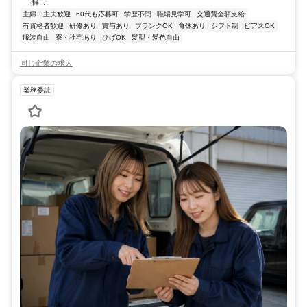
解...
主婦・主夫歓迎
60代も応募可
学歴不問
職場見学可
交通費全額支給
有資格者歓迎
研修あり
賞与あり
ブランクOK
育休あり
シフト制
ピアスOK
服装自由
寮・社宅あり
ひげOK
髪型・髪色自由
同じ企業の求人
業務委託