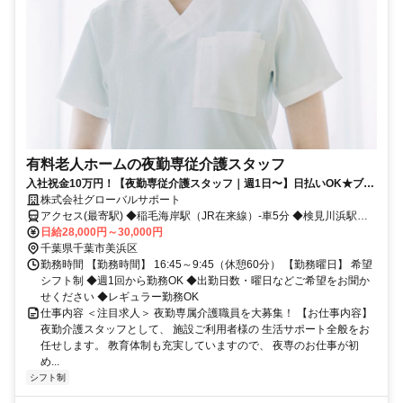
有料老人ホームの夜勤専従介護スタッフ
入社祝金10万円！【夜勤専従介護スタッフ｜週1日〜】日払いOK★ブラ
ンクOK／Wワーク・扶養内OK／髪色自由
株式会社グローバルサポート
アクセス(最寄駅) ◆稲毛海岸駅（JR在来線）-車5分 ◆検見川浜駅
（JR在来線）-車8分 ◆京成稲毛駅（京成千葉線）-車8分
日給28,000円～30,000円
千葉県千葉市美浜区
勤務時間 【勤務時間】 16:45～9:45（休憩60分） 【勤務曜日】 希望
シフト制 ◆週1回から勤務OK ◆出勤日数・曜日などご希望をお聞か
せください ◆レギュラー勤務OK
仕事内容 ＜注目求人＞ 夜勤専属介護職員を大募集！ 【お仕事内容】
夜勤介護スタッフとして、 施設ご利用者様の 生活サポート全般をお
任せします。 教育体制も充実していますので、 夜専のお仕事が初
め...
シフト制