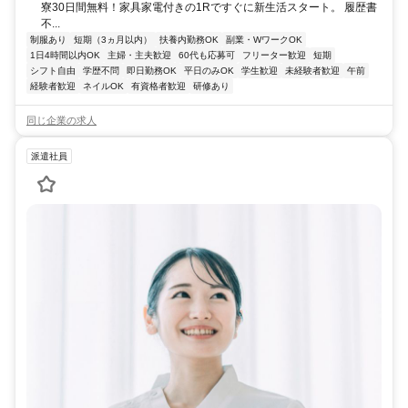
寮30日間無料！家具家電付きの1Rですぐに新生活スタート。 履歴書
不...
制服あり
短期（3ヵ月以内）
扶養内勤務OK
副業・WワークOK
1日4時間以内OK
主婦・主夫歓迎
60代も応募可
フリーター歓迎
短期
シフト自由
学歴不問
即日勤務OK
平日のみOK
学生歓迎
未経験者歓迎
午前
経験者歓迎
ネイルOK
有資格者歓迎
研修あり
同じ企業の求人
派遣社員