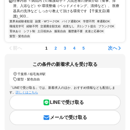
仕事内容 ＜病院内での看護助手＞ 入院患者の身体介助（食事、排
泄、入浴など）や 環境整備（ベッドメイキング、清掃など）、 医療
器具の洗浄など しっかり教えて頂ける環境です 【千葉支店(看
護)_903...
業界未経験者歓迎
副業・WワークOK
バイク通勤OK
学歴不問
車通勤OK
職場見学可
経験不問
交通費全額支給
残業なし
月1シフト提出
ブランクOK
育休あり
シフト制
土日祝休み
服装自由
履歴書不要
友達と応募OK
髪型・髪色自由
前へ
次へ
1
2
3
4
5
この条件の新着求人を受け取る
千葉県 / 稲毛海岸駅
髪型・髪色自由
「LINEで受け取る」では、新着求人のほか、おすすめ情報なども配信しま
す。
詳しくはこちら
LINEで受け取る
メールで受け取る