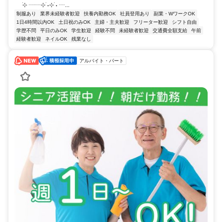
࣪⊹ ┈┈⊹ ࣪˖⊹ ࣪˖ ┈...
制服あり
業界未経験者歓迎
扶養内勤務OK
社員登用あり
副業・WワークOK
1日4時間以内OK
土日祝のみOK
主婦・主夫歓迎
フリーター歓迎
シフト自由
学歴不問
平日のみOK
学生歓迎
経験不問
未経験者歓迎
交通費全額支給
午前
経験者歓迎
ネイルOK
残業なし
アルバイト・パート