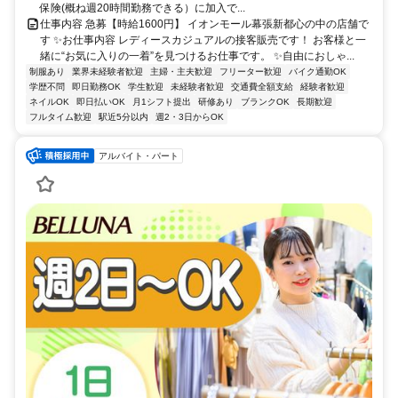
保険(概ね週20時間勤務できる）に加入で...
仕事内容 急募【時給1600円】 イオンモール幕張新都心の中の店舗で
す ✨お仕事内容 レディースカジュアルの接客販売です！ お客様と一
緒に“お気に入りの一着”を見つけるお仕事です。 ✨自由におしゃ...
制服あり
業界未経験者歓迎
主婦・主夫歓迎
フリーター歓迎
バイク通勤OK
学歴不問
即日勤務OK
学生歓迎
未経験者歓迎
交通費全額支給
経験者歓迎
ネイルOK
即日払いOK
月1シフト提出
研修あり
ブランクOK
長期歓迎
フルタイム歓迎
駅近5分以内
週2・3日からOK
アルバイト・パート