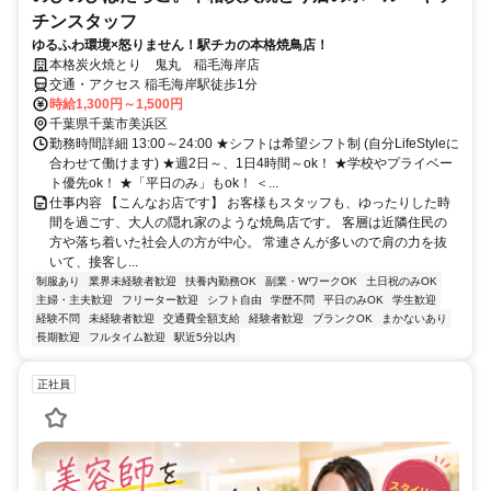
チンスタッフ
ゆるふわ環境×怒りません！駅チカの本格焼鳥店！
本格炭火焼とり 鬼丸 稲毛海岸店
交通・アクセス 稲毛海岸駅徒歩1分
時給1,300円～1,500円
千葉県千葉市美浜区
勤務時間詳細 13:00～24:00 ★シフトは希望シフト制 (自分LifeStyleに
合わせて働けます) ★週2日～、1日4時間～ok！ ★学校やプライベー
ト優先ok！ ★「平日のみ」もok！ ＜...
仕事内容 【こんなお店です】 お客様もスタッフも、ゆったりした時
間を過ごす、大人の隠れ家のような焼鳥店です。 客層は近隣住民の
方や落ち着いた社会人の方が中心。 常連さんが多いので肩の力を抜
いて、接客し...
制服あり
業界未経験者歓迎
扶養内勤務OK
副業・WワークOK
土日祝のみOK
主婦・主夫歓迎
フリーター歓迎
シフト自由
学歴不問
平日のみOK
学生歓迎
経験不問
未経験者歓迎
交通費全額支給
経験者歓迎
ブランクOK
まかないあり
長期歓迎
フルタイム歓迎
駅近5分以内
正社員