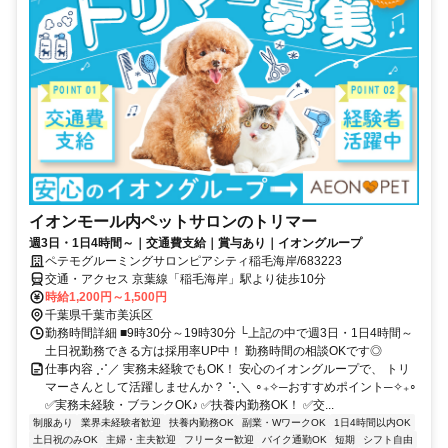
イオンモール内ペットサロンのトリマー
週3日・1日4時間～｜交通費支給｜賞与あり｜イオングループ
ペテモグルーミングサロンピアシティ稲毛海岸/683223
交通・アクセス 京葉線「稲毛海岸」駅より徒歩10分
時給1,200円～1,500円
千葉県千葉市美浜区
勤務時間詳細 ■9時30分～19時30分 └上記の中で週3日・1日4時間～
土日祝勤務できる方は採用率UP中！ 勤務時間の相談OKです◎
仕事内容 ⋰／ 実務未経験でもOK！ 安心のイオングループで、 トリ
マーさんとして活躍しませんか？ ⋱＼ ∘₊✧─おすすめポイント─✧₊∘
✅実務未経験・ブランクOK♪ ✅️扶養内勤務OK！ ✅️交...
制服あり
業界未経験者歓迎
扶養内勤務OK
副業・WワークOK
1日4時間以内OK
土日祝のみOK
主婦・主夫歓迎
フリーター歓迎
バイク通勤OK
短期
シフト自由