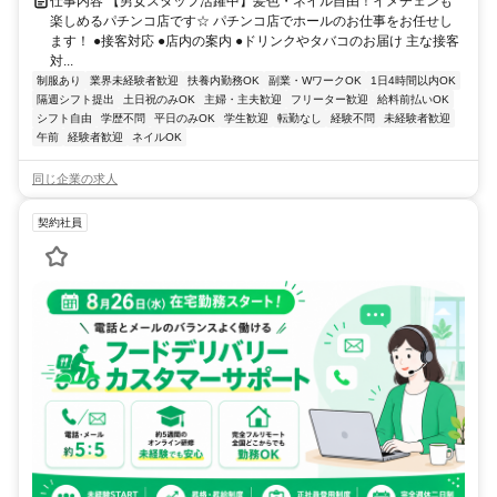
仕事内容 【男女スタッフ活躍中】髪色・ネイル自由！イメチェンも
楽しめるパチンコ店です☆ パチンコ店でホールのお仕事をお任せし
ます！ ●接客対応 ●店内の案内 ●ドリンクやタバコのお届け 主な接客
対...
制服あり
業界未経験者歓迎
扶養内勤務OK
副業・WワークOK
1日4時間以内OK
隔週シフト提出
土日祝のみOK
主婦・主夫歓迎
フリーター歓迎
給料前払いOK
シフト自由
学歴不問
平日のみOK
学生歓迎
転勤なし
経験不問
未経験者歓迎
午前
経験者歓迎
ネイルOK
同じ企業の求人
契約社員