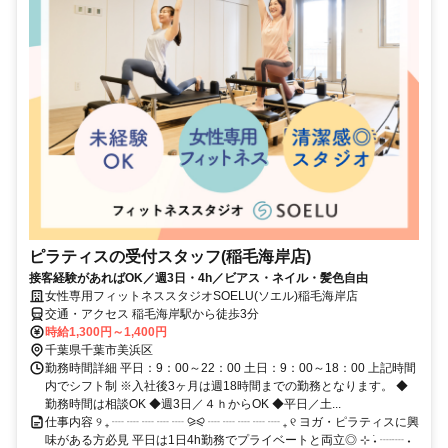
ピラティスの受付スタッフ(稲毛海岸店)
接客経験があればOK／週3日・4h／ビアス・ネイル・髪色自由
女性専用フィットネススタジオSOELU(ソエル)稲毛海岸店
交通・アクセス 稲毛海岸駅から徒歩3分
時給1,300円～1,400円
千葉県千葉市美浜区
勤務時間詳細 平日：9：00～22：00 土日：9：00～18：00 上記時間
内でシフト制 ※入社後3ヶ月は週18時間までの勤務となります。 ◆
勤務時間は相談OK ◆週3日／４ｈからOK ◆平日／土...
仕事内容 ୨ ₊ ┈ ┈ ┈ ┈ ┈ ⪩⪨ ┈ ┈ ┈ ┈ ┈ ₊ ୧ ヨガ・ピラティスに興
味がある方必見 平日は1日4h勤務でプライベートと両立◎ ⊹ ࣪˖ ┈┈ ˖