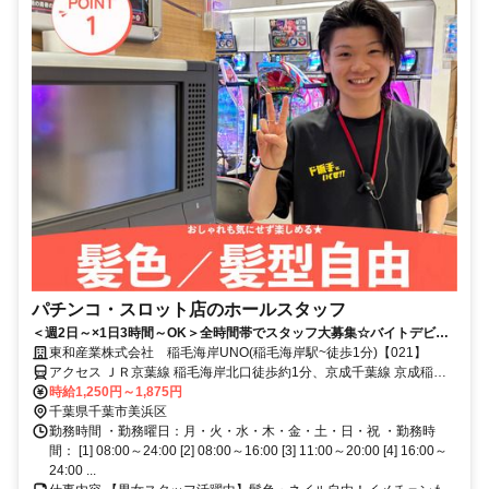
パチンコ・スロット店のホールスタッフ
＜週2日～×1日3時間～OK＞全時間帯でスタッフ大募集☆バイトデビュ
ーも応援します！
東和産業株式会社 稲毛海岸UNO(稲毛海岸駅~徒歩1分)【021】
アクセス ＪＲ京葉線 稲毛海岸北口徒歩約1分、京成千葉線 京成稲毛
徒歩約19分、ＪＲ総武本線 稲毛西口徒歩約27分 「稲毛海岸駅」～徒
時給1,250円～1,875円
歩1分
千葉県千葉市美浜区
勤務時間 ・勤務曜日：月・火・水・木・金・土・日・祝 ・勤務時
間： [1] 08:00～24:00 [2] 08:00～16:00 [3] 11:00～20:00 [4] 16:00～
24:00 ...