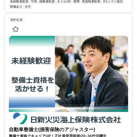
未経験者歓迎
午前
経験者歓迎
ネイルOK
夜間
有資格者歓迎
月1シフト提出
研修あり
夕方
契約社員
自動車整備士(損害保険のアジャスター)
整備士資格でキャリアUP！正社員登用前提/20~30代活躍中