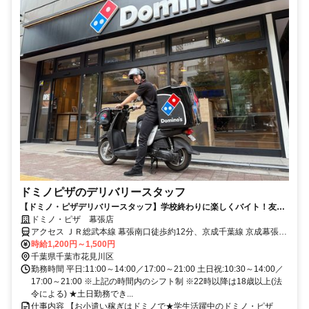
ドミノピザのデリバリースタッフ
【ドミノ・ピザデリバリースタッフ】学校終わりに楽しくバイト！友達
との応募◎
ドミノ・ピザ 幕張店
アクセス ＪＲ総武本線 幕張南口徒歩約12分、京成千葉線 京成幕張徒
歩約14分、ＪＲ京葉線 海浜幕張北口(公園口)徒歩約15分 中央・総武
時給1,200円～1,500円
各駅停車 幕張 徒歩10分
千葉県千葉市花見川区
勤務時間 平日:11:00～14:00／17:00～21:00 土日祝:10:30～14:00／
17:00～21:00 ※上記の時間内のシフト制 ※22時以降は18歳以上(法
令による) ★土日勤務でき...
仕事内容 【お小遣い稼ぎはドミノで★学生活躍中のドミノ・ピザ