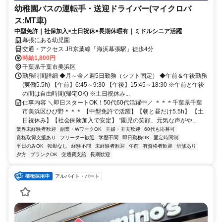
幼稚園バスの運転手・送迎ドライバー(マイクロバ
ス:MT車)
中型免許｜社保加入×土日祝休×長期休暇有｜ミドルシニア活躍
幕張にある幼児園
交通・アクセス JR京葉線「海浜幕張駅」徒歩4分
時給1,800円
千葉県千葉市美浜区
勤務時間詳細 ◆月～金／週5日勤務（シフト固定） ◆午前＆午後勤務
(実働5.5h) 【午前】6:45～9:30 【午後】15:45～18:30 ※午前と午後
の間は自由時間(帰宅OK) ※土日祝休み...
仕事内容 ＼即日スタートOK！50代60代活躍中／ ＊＊＊千葉県千葉
市美浜区ひび野＊＊＊ 【中型免許で活躍】【朝と昼だけ5.5h】 【土
日祝休み】【社会保険加入で安定】 “園児の笑顔、元気な声がや...
業界未経験者歓迎
副業・WワークOK
主婦・主夫歓迎
60代も応募可
資格取得支援あり
フリーター歓迎
学歴不問
即日勤務OK
固定時間制
平日のみOK
転勤なし
経験不問
未経験者歓迎
午前
有資格者歓迎
研修あり
夕方
ブランクOK
交通費支給
長期歓迎
アルバイト・パート