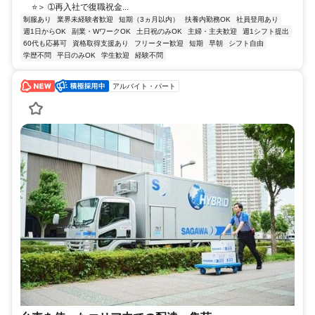
⭐＞ ➀再入社で復職祝金...
制服あり
業界未経験者歓迎
短期（3ヵ月以内）
扶養内勤務OK
社員登用あり
週1日からOK
副業・WワークOK
土日祝のみOK
主婦・主夫歓迎
週1シフト提出
60代も応募可
資格取得支援あり
フリーター歓迎
短期
早朝
シフト自由
学歴不問
平日のみOK
学生歓迎
経験不問
アルバイト・パート