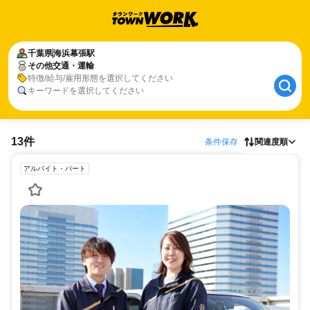
千葉県
海浜幕張駅
その他交通・運輸
特徴/給与/雇用形態を選択してください
キーワードを選択してください
13件
条件保存
関連度順
アルバイト・パート