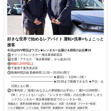
好きな世界で始めるレアバイト 運転×洗車×ちょこっと
接客
今日はSUV明日はワゴン★レンタカーお届け＆回収のお仕事10
オリックスレンタカー 海浜幕張駅前店
交通・アクセス 「海浜幕張駅 」から徒歩2分
時給1,200円以上
千葉県千葉市美浜区
勤務時間詳細 勤務時間 11:00～20:00の間で
━━━━━━━━━━━━━━ ★週5日～･1日6h～OK！
━━━━━━━━━━━━━━ ★20:00まで勤務できる方 ★平日・土
日祝ともに勤...
仕事内容 ／ 地域のみなさんの車移動のお手伝い！ 週5×1日6時間～
OK！ メリットもいっぱい 『レンタカー回収』のお仕事=3=3 ＼ オリ
ックスレンタカー 海浜幕張駅前店での レンタカー回...
制服あり
業界未経験者歓迎
社員登用あり
主婦・主夫歓迎
フリーター歓迎
バイク通勤OK
シフト自由
学歴不問
車通勤OK
学生歓迎
経験不問