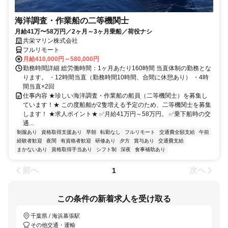
海洋調査・作業船の二等機関士
月給41万〜58万円／2ヶ月～3ヶ月乗船／荷役ナシ
共栄マリン株式会社
フルリモート
月給410,000円～580,000円
勤務時間詳細 総労働時間：1ヶ月あたり160時間 当直体制の勤務とな
ります。 ・12時間当直（勤務時間10時間、合間に休憩あり） ・4時
間当直×2回
仕事内容 ★珍しい海洋調査・作業船の船員（二等機関士）を募集し
ています！★ この度船舶が2隻増える予定のため、二等機関士を募集
します！ ★求人ポイント★ ✅月給41万円～58万円。 ✅乗下船時の交
通...
制服あり
資格取得支援あり
早朝
転勤なし
フルリモート
交通費全額支給
午前
経験者歓迎
夜間
有資格者歓迎
研修あり
夕方
賞与あり
交通費支給
まかないあり
資格取得手当あり
シフト制
深夜
食事補助あり
前へ
次へ
1
この条件の新着求人を受け取る
千葉県 / 海浜幕張駅
その他交通・運輸