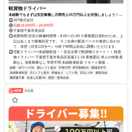
軽貨物ドライバー
未経験でもまずは安定稼働し月間売上35万円以上を目指しましょう！日
払いOK！ ★資金調達も行っている物流ベンチャー企業の配送事業部で
207株式会社
宅配スタートしてみませんか★
日給18,000円～26,000円
千葉県千葉市美浜区
就業時間 目安の稼働時間帯：8:00〜21:00 ※業務委託契約のため、上
記はあくまで稼働目安です。 ※ご自身の配送ペースや進捗に合わせ
て、休憩（目安120分〜）や終了時間は自由に調整いただけます。
宅配ドライバー/未経験歓迎！！安定企業で軽貨物スタート！！ 軽貨
物ドライバー 千葉県千葉市美浜区若葉3-1-18 業務委託 求人の特徴 夜
勤なし 深夜勤務なし 学歴不問 未経験者歓迎 リモート面接 ...
副業・WワークOK
週1シフト提出
学歴不問
即日勤務OK
職場見学可
未経験者歓迎
月1シフト提出
研修あり
シフト制
日払いOK
服装自由
履歴書不要
友達と応募OK
髪型・髪色自由
正社員