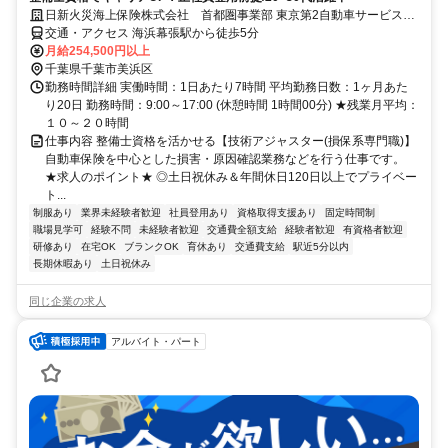
日新火災海上保険株式会社 首都圏事業部 東京第2自動車サービスグ
ループ 千葉サービスセンター
交通・アクセス 海浜幕張駅から徒歩5分
月給254,500円以上
千葉県千葉市美浜区
勤務時間詳細 実働時間：1日あたり7時間 平均勤務日数：1ヶ月あた
り20日 勤務時間：9:00～17:00 (休憩時間 1時間00分) ★残業月平均：
１０～２０時間
仕事内容 整備士資格を活かせる【技術アジャスター(損保系専門職)】
自動車保険を中心とした損害・原因確認業務などを行う仕事です。
★求人のポイント★ ◎土日祝休み＆年間休日120日以上でプライベー
ト...
制服あり
業界未経験者歓迎
社員登用あり
資格取得支援あり
固定時間制
職場見学可
経験不問
未経験者歓迎
交通費全額支給
経験者歓迎
有資格者歓迎
研修あり
在宅OK
ブランクOK
育休あり
交通費支給
駅近5分以内
長期休暇あり
土日祝休み
同じ企業の求人
アルバイト・パート