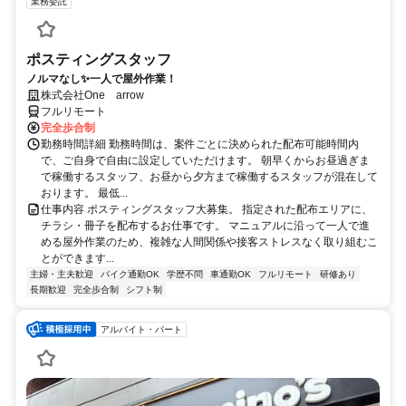
業務委託
ポスティングスタッフ
ノルマなし✨一人で屋外作業！
株式会社One arrow
フルリモート
完全歩合制
勤務時間詳細 勤務時間は、案件ごとに決められた配布可能時間内
で、ご自身で自由に設定していただけます。 朝早くからお昼過ぎま
で稼働するスタッフ、お昼から夕方まで稼働するスタッフが混在して
おります。 最低...
仕事内容 ポスティングスタッフ大募集。 指定された配布エリアに、
チラシ・冊子を配布するお仕事です。 マニュアルに沿って一人で進
める屋外作業のため、複雑な人間関係や接客ストレスなく取り組むこ
とができます...
主婦・主夫歓迎
バイク通勤OK
学歴不問
車通勤OK
フルリモート
研修あり
長期歓迎
完全歩合制
シフト制
アルバイト・パート