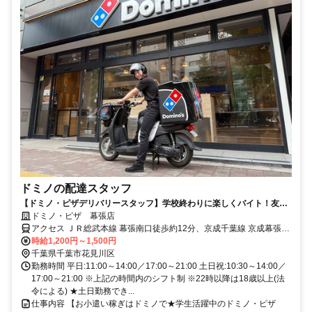
ドミノの配達スタッフ
【ドミノ・ピザデリバリースタッフ】学校終わりに楽しくバイト！友達
との応募◎
ドミノ・ピザ 幕張店
アクセス ＪＲ総武本線 幕張南口徒歩約12分、京成千葉線 京成幕張徒
歩約14分、ＪＲ京葉線 海浜幕張北口(公園口)徒歩約15分 中央・総武
時給1,200円～1,500円
各駅停車 幕張 徒歩10分
千葉県千葉市花見川区
勤務時間 平日:11:00～14:00／17:00～21:00 土日祝:10:30～14:00／
17:00～21:00 ※上記の時間内のシフト制 ※22時以降は18歳以上(法
令による) ★土日勤務でき...
仕事内容 【お小遣い稼ぎはドミノで★学生活躍中のドミノ・ピザ