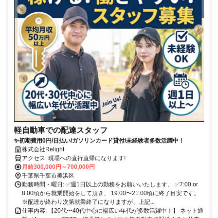
軽自動車での配達スタッフ
✨初期費用0円/日払い/ガソリンカード貸付/未経験者多数活躍中！
株式会社Relight
アクセス: 現場への直行直帰になります!
月給300,000円～700,000円
千葉県千葉市美浜区
勤務時間・曜日: ✅週1日以上の勤務をお願いいたします。 ✅7:00 or
8:00頃から就業開始をして頂き、 19:00〜21:00頃に終了目安です。
※配達が終わり次第就業終了になりますが、上記...
仕事内容: 【20代〜40代中心に幅広い年代が多数活躍中！】 ネット通