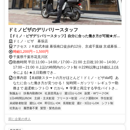
ドミノピザのデリバリースタッフ
【ドミノ・ピザデリバリースタッフ】自分に合った働き方が可能★ガッ
ツリもOK
ドミノ・ピザ 幕張店
アクセス ＪＲ総武本線 幕張南口徒歩約12分、京成千葉線 京成幕張徒
歩約14分、ＪＲ京葉線 海浜幕張北口(公園口)徒歩約15分 中央・総武
時給1,200円～1,500円
各駅停車 幕張 徒歩10分
千葉県千葉市花見川区
勤務時間 平日:11:00～14:00／17:00～21:00 土日祝:10:30～14:00／
17:00～21:00 ※上記の時間内のシフト制 ※22時以降は18歳以上(法
令による) ★土日勤務でき...
仕事内容 【未経験スタートの方がほとんど！ドミノ・ピザstaff】 あ
なたに合った働き方が見つかる！ 短時間～ガッツリ・レギュラー勤
務まで 超柔軟シフト◎ ▼ だから ▼ 学業と両立する学生バイトさ...
制服あり
扶養内勤務OK
社員登用あり
週1日からOK
副業・WワークOK
1日4時間以内OK
主婦・主夫歓迎
フリーター歓迎
バイク通勤OK
学生歓迎
未経験者歓迎
週払いOK
即日払いOK
長期歓迎
週2・3日からOK
シフト制
社割あり
履歴書不要
髪型・髪色自由
同じ企業の求人