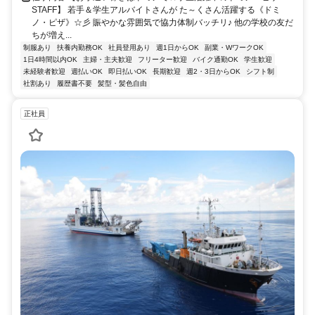
STAFF】 若手＆学生アルバイトさんが た～くさん活躍する《ドミ
ノ・ピザ》☆彡 賑やかな雰囲気で協力体制バッチリ♪ 他の学校の友だ
ちが増え...
制服あり
扶養内勤務OK
社員登用あり
週1日からOK
副業・WワークOK
1日4時間以内OK
主婦・主夫歓迎
フリーター歓迎
バイク通勤OK
学生歓迎
未経験者歓迎
週払いOK
即日払いOK
長期歓迎
週2・3日からOK
シフト制
社割あり
履歴書不要
髪型・髪色自由
正社員