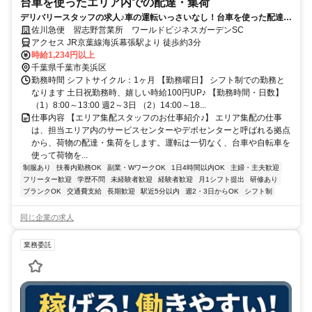
台車を使ったエリア内での配達・集荷
デリバリースタッフの求人♪車の運転いっさいなし！台車を使った配達・
集荷のお仕事
佐川急便 習志野営業所 ワールドビジネスガーデンSC
アクセス JR京葉線海浜幕張駅より 徒歩約3分
時給1,234円以上
千葉県千葉市美浜区
勤務時間 シフトサイクル：1ヶ月 【勤務曜日】 シフト制での勤務と
なります 土日祝勤務時、嬉しい時給100円UP♪ 【勤務時間・日数】
（1）8:00～13:00 週2～3日 （2）14:00～18...
仕事内容 【エリア集配スタッフのお仕事紹介♪】 エリア集配の仕事
は、担当エリア内のサービスセンターやデポセンターと呼ばれる拠点
から、荷物の配達・集荷をします。運転は一切なく、台車や自転車を
使って荷物を...
制服あり
扶養内勤務OK
副業・WワークOK
1日4時間以内OK
主婦・主夫歓迎
フリーター歓迎
学歴不問
未経験者歓迎
経験者歓迎
月1シフト提出
研修あり
ブランクOK
交通費支給
長期歓迎
駅近5分以内
週2・3日からOK
シフト制
同じ企業の求人
業務委託