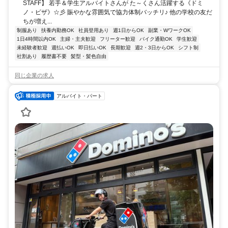
STAFF】 若手＆学生アルバイトさんが た～くさん活躍する《ドミ
ノ・ピザ》☆彡 賑やかな雰囲気で協力体制バッチリ♪ 他の学校の友だ
ちが増え...
制服あり
扶養内勤務OK
社員登用あり
週1日からOK
副業・WワークOK
1日4時間以内OK
主婦・主夫歓迎
フリーター歓迎
バイク通勤OK
学生歓迎
未経験者歓迎
週払いOK
即日払いOK
長期歓迎
週2・3日からOK
シフト制
社割あり
履歴書不要
髪型・髪色自由
同じ企業の求人
アルバイト・パート