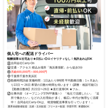
個人宅への配送ドライバー
報酬保障＆社宅あり★日払い◎ロイヤリティなし！免許あればOK
合同会社Carry-On
交通・アクセス 積込み場所「海浜幕張駅」から徒歩3分
月給400,000円～800,000円
千葉県千葉市美浜区
勤務時間詳細 実働時間：1日あたり8時間 平均勤務日数：1ヶ月あた
り22日 〜 26日 希望の日数や時間を伺います！ (調整・相談可能◎)
【勤務日数例】月22日〜26日 ★直行直帰OK ★フル...
仕事内容 《オープニングSTAFF募集✨》 「地元で活躍したい」 「近
所で働きたい」などの入社理由が 多く、幅広い年代が無理なく活躍
中！ 合同会社Carry-Onは、 軽貨物配送事業を行っています！...
業界未経験者歓迎
主婦・主夫歓迎
フリーター歓迎
学歴不問
車通勤OK