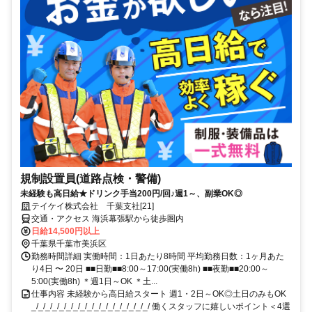
規制設置員(道路点検・警備)
未経験も高日給★ドリンク手当200円/回♪週1～、副業OK◎
テイケイ株式会社 千葉支社[21]
交通・アクセス 海浜幕張駅から徒歩圏内
日給14,500円以上
千葉県千葉市美浜区
勤務時間詳細 実働時間：1日あたり8時間 平均勤務日数：1ヶ月あた
り4日 〜 20日 ■■日勤■■8:00～17:00(実働8h) ■■夜勤■■20:00～
5:00(実働8h) ＊週1日～OK ＊土...
仕事内容 未経験から高日給スタート 週1・2日～OK◎土日のみもOK
_/_/_/_/_/_/_/_/_/_/_/_/_/_/_/_/_/ 働くスタッフに嬉しいポイント＜4選