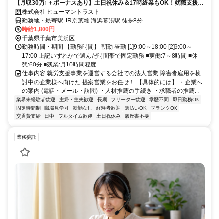
【月収30万↑＋ボーナスあり】土日祝休み＆17時終業もOK！就職支援の
法人営業◆海浜幕張
株式会社 ヒューマントラスト
勤務地・最寄駅 JR京葉線 海浜幕張駅 徒歩8分
時給1,800円
千葉県千葉市美浜区
勤務時間・期間 【勤務時間】 朝勤 昼勤 [1]9:00～18:00 [2]9:00～
17:00 上記いずれかで選んだ時間帯で固定勤務 ■実働:7～8時間 ■休
憩:60分 ■残業:月10時間程度 ...
仕事内容 就労支援事業を運営する会社での法人営業 障害者雇用を検
討中の企業様へ向けた 提案営業をお任せ！ 【具体的には】 ・企業へ
の案内 (電話・メール・訪問) ・人材推薦の手続き ・求職者の推薦...
業界未経験者歓迎
主婦・主夫歓迎
長期
フリーター歓迎
学歴不問
即日勤務OK
固定時間制
職場見学可
転勤なし
経験者歓迎
週払いOK
ブランクOK
交通費支給
日中
フルタイム歓迎
土日祝休み
履歴書不要
業務委託