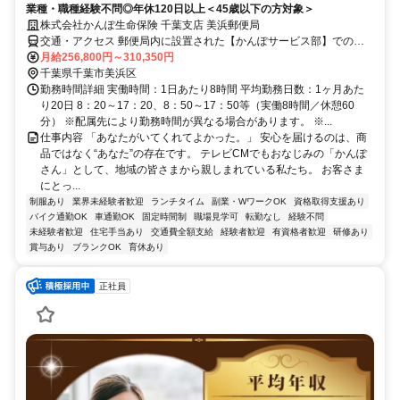
業種・職種経験不問◎年休120日以上＜45歳以下の方対象＞
株式会社かんぽ生命保険 千葉支店 美浜郵便局
交通・アクセス 郵便局内に設置された【かんぽサービス部】での勤
務となります
月給256,800円～310,350円
千葉県千葉市美浜区
勤務時間詳細 実働時間：1日あたり8時間 平均勤務日数：1ヶ月あた
り20日 8：20～17：20、8：50～17：50等（実働8時間／休憩60
分） ※配属先により勤務時間が異なる場合があります。 ※...
仕事内容 「あなたがいてくれてよかった。」 安心を届けるのは、商
品ではなく“あなた”の存在です。 テレビCMでもおなじみの「かんぽ
さん」として、地域の皆さまから親しまれている私たち。 お客さま
にとっ...
制服あり
業界未経験者歓迎
ランチタイム
副業・WワークOK
資格取得支援あり
バイク通勤OK
車通勤OK
固定時間制
職場見学可
転勤なし
経験不問
未経験者歓迎
住宅手当あり
交通費全額支給
経験者歓迎
有資格者歓迎
研修あり
賞与あり
ブランクOK
育休あり
正社員