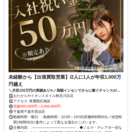
未経験から【出張買取営業】/2人に1人が年収1,000万
円越え
＼月収150万円の実績あり✨／高額インセンでさらに稼ぐチャンスがあ
ります❗ ✨賞与年2回✨入社祝い金あり ✅テレアポなし！✅飛び込みなし
おたからやイオンスタイル検見川浜店
✅土日希望休もOK✅女性も活躍中✅研修サポートも充実❗
アクセス: 車通勤応相談
月給400,000円～2,000,000円
千葉県千葉市美浜区
勤務時間・曜日: ・勤務時間：10:00～19:00(実働8時間00分／休憩時
間1時間00分) 案件によって異なる場合がございます。
仕事内容: ╭────────────────╮ ◆ノルマ・テレアポ一切な