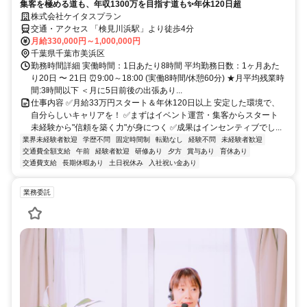
集客を極める道も、年収1300万を目指す道も✨年休120日超
株式会社ケイタスプラン
交通・アクセス 「検見川浜駅」より徒歩4分
月給330,000円～1,000,000円
千葉県千葉市美浜区
勤務時間詳細 実働時間：1日あたり8時間 平均勤務日数：1ヶ月あた
り20日 〜 21日 ⏰9:00～18:00 (実働8時間/休憩60分) ★月平均残業時
間:3時間以下 ＜月に5日前後の出張あり...
仕事内容 ✅月給33万円スタート＆年休120日以上 安定した環境で、
自分らしいキャリアを！ ✅まずはイベント運営・集客からスタート
未経験から"信頼を築く力"が身につく ✅成果はインセンティブでし...
業界未経験者歓迎
学歴不問
固定時間制
転勤なし
経験不問
未経験者歓迎
交通費全額支給
午前
経験者歓迎
研修あり
夕方
賞与あり
育休あり
交通費支給
長期休暇あり
土日祝休み
入社祝い金あり
業務委託