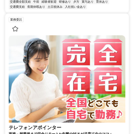
交通費全額支給
午前
経験者歓迎
研修あり
夕方
賞与あり
育休あり
交通費支給
長期休暇あり
土日祝休み
入社祝い金あり
業務委託
テレフォンアポインター