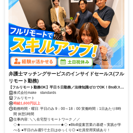
弁護士マッチングサービスのインサイドセールス(フル
リモート勤務)
【フルリモート勤務OK】平日５日勤務／法律知識ゼロでOK！BtoBスキ
ルが身につく営業職
株式会社make standards
フルリモート
時給1,600円以上
勤務時間・曜日: 平日のみ 9：00～18：00 実働時間：1日あたり8時
間 休憩1時間
仕事内容: ＼＼在宅型リモートワーク ／／
◇★───────────────★◇ ●BtoB提案営業の基礎～実践が学
べる ●平日のみ週5で土日はゆっくり◎ ●社員登用実績あり！