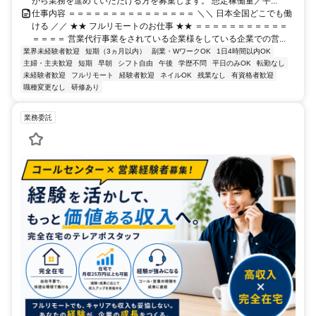
がら業務を進めていただける方を募集します。 想定稼働量／平...
仕事内容 ＝＝＝＝＝＝＝＝＝＝＝＝＝＝＝ ＼＼ 日本全国どこでも働
ける ／／ ★★ フルリモートのお仕事 ★★ ＝＝＝＝＝＝＝＝＝＝＝
＝＝＝＝ 営業代行事業をされている企業様をしている企業での営...
業界未経験者歓迎
短期（3ヵ月以内）
副業・WワークOK
1日4時間以内OK
主婦・主夫歓迎
短期
早朝
シフト自由
午後
学歴不問
平日のみOK
転勤なし
未経験者歓迎
フルリモート
経験者歓迎
ネイルOK
残業なし
有資格者歓迎
職種変更なし
研修あり
業務委託