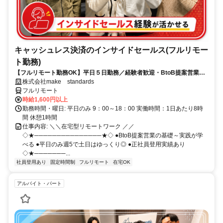
キャッシュレス決済のインサイドセールス(フルリモー
ト勤務)
【フルリモート勤務OK】平日５日勤務／経験者歓迎・BtoB提案営業で
スキルアップ
株式会社make standards
フルリモート
時給1,600円以上
勤務時間・曜日: 平日のみ 9：00～18：00 実働時間：1日あたり8時
間 休憩1時間
仕事内容: ＼＼在宅型リモートワーク ／／
◇★───────────────★◇ ●BtoB提案営業の基礎～実践が学
べる ●平日のみ週5で土日はゆっくり◎ ●正社員登用実績あり
◇★───────...
社員登用あり
固定時間制
フルリモート
在宅OK
アルバイト・パート