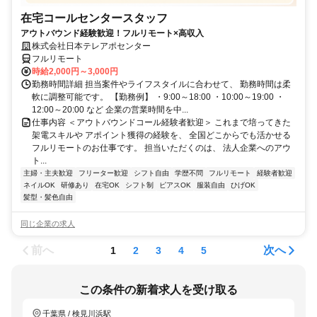
在宅コールセンタースタッフ
アウトバウンド経験歓迎！フルリモート×高収入
株式会社日本テレアポセンター
フルリモート
時給2,000円～3,000円
勤務時間詳細 担当案件やライフスタイルに合わせて、 勤務時間は柔
軟に調整可能です。 【勤務例】 ・9:00～18:00 ・10:00～19:00 ・
12:00～20:00 など 企業の営業時間を中...
仕事内容 ＜アウトバウンドコール経験者歓迎＞ これまで培ってきた
架電スキルや アポイント獲得の経験を、 全国どこからでも活かせる
フルリモートのお仕事です。 担当いただくのは、 法人企業へのアウ
ト...
主婦・主夫歓迎
フリーター歓迎
シフト自由
学歴不問
フルリモート
経験者歓迎
ネイルOK
研修あり
在宅OK
シフト制
ピアスOK
服装自由
ひげOK
髪型・髪色自由
同じ企業の求人
前へ
次へ
1
2
3
4
5
この条件の新着求人を受け取る
千葉県 / 検見川浜駅