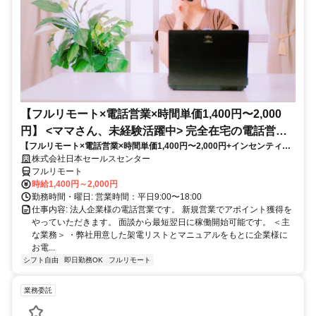
【フルリモート×電話営業×時間単価1,400円〜2,000
円】 <ママさん、未経験活躍中> 完全在宅の電話営業
【フルリモート×電話営業×時間単価1,400円〜2,000円+インセンティブ
で家庭と仕事の両立を実現
あり】 ＜ママさん、未経験活躍中＞ 完全在宅の電話営業で家庭と仕事の
株式会社日本セールスセンター
両立を実現
フルリモート
時給1,400円～2,000円
勤務時間・曜日: 営業時間：平日9:00〜18:00
仕事内容: 法人企業様の電話営業です。 新規営業でアポイント獲得を
やっていただきます。 面談から最短翌日に稼働開始可能です。 ＜主
な業務＞ ・弊社用意した架電リストとマニュアルをもとに企業様に
お電...
シフト自由
即日勤務OK
フルリモート
業務委託