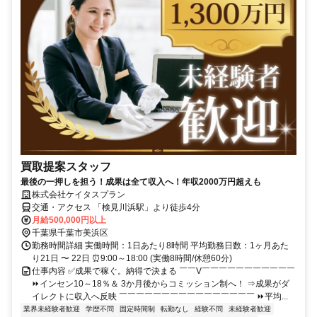
買取提案スタッフ
最後の一押しを担う！成果は全て収入へ！年収2000万円超えも
株式会社ケイタスプラン
交通・アクセス 「検見川浜駅」より徒歩4分
月給500,000円以上
千葉県千葉市美浜区
勤務時間詳細 実働時間：1日あたり8時間 平均勤務日数：1ヶ月あた
り21日 〜 22日 ⏰9:00～18:00 (実働8時間/休憩60分)
仕事内容 ✅成果で稼ぐ。納得で決まる ￣￣V￣￣￣￣￣￣￣￣￣￣￣
⏩インセン10～18％＆ 3か月後からコミッション制へ！ ⇒成果がダ
イレクトに収入へ反映 ￣￣￣￣￣￣￣￣￣￣￣￣￣￣￣￣ ⏩平均...
業界未経験者歓迎
学歴不問
固定時間制
転勤なし
経験不問
未経験者歓迎