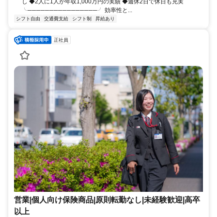
し ◆2人に1人が年収1,000万円の実績 ◆週休2日で休日も充実
╰────────────────╯ 効率性と...
シフト自由
交通費支給
シフト制
昇給あり
正社員
営業|個人向け保険商品|原則転勤なし|未経験歓迎|高卒
以上