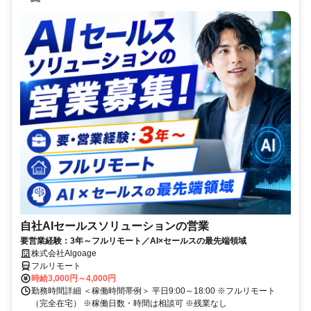
自社AIセールスソリューションの営業
要営業経験：3年～フルリモート／AI×セールスの最先端領域
株式会社Algoage
フルリモート
時給3,000円～4,000円
勤務時間詳細 ＜稼働時間帯例＞ 平日9:00～18:00 ※フルリモート
（完全在宅） ※稼働日数・時間は相談可 ※残業なし