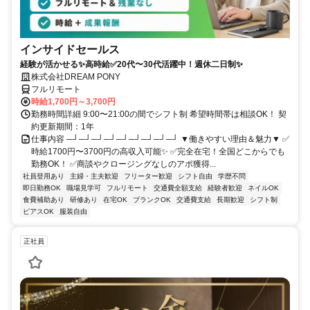
インサイドセールス
経験が活かせる✨高時給✅20代〜30代活躍中！週休二日制✨
株式会社DREAM PONY
フルリモート
時給1,700円～3,700円
勤務時間詳細 9:00〜21:00の間でシフト制 希望時間帯は相談OK！ 契
約更新期間：1年
仕事内容 ─┘─┘─┘─┘─┘─┘─┘─┘─┘ ▼働きやすい理由＆魅力▼ ✅
時給1700円〜3700円の高収入可能✨ ✅完全在宅！全国どこからでも
勤務OK！ ✅商談やクロージングなしのアポ獲得...
社員登用あり
主婦・主夫歓迎
フリーター歓迎
シフト自由
学歴不問
即日勤務OK
職場見学可
フルリモート
交通費全額支給
経験者歓迎
ネイルOK
食費補助あり
研修あり
在宅OK
ブランクOK
交通費支給
長期歓迎
シフト制
ピアスOK
服装自由
正社員