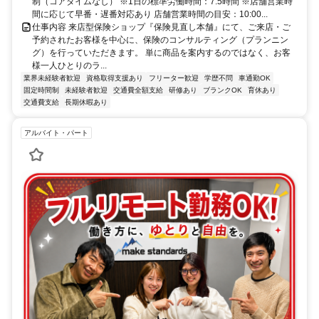
制（コアタイムなし） ※1日の標準労働時間：7.5時間 ※店舗営業時
間に応じて早番・遅番対応あり 店舗営業時間の目安：10:00...
仕事内容 来店型保険ショップ『保険見直し本舗』にて、ご来店・ご
予約されたお客様を中心に、保険のコンサルティング（プランニン
グ）を行っていただきます。 単に商品を案内するのではなく、お客
様一人ひとりのラ...
業界未経験者歓迎
資格取得支援あり
フリーター歓迎
学歴不問
車通勤OK
固定時間制
未経験者歓迎
交通費全額支給
研修あり
ブランクOK
育休あり
交通費支給
長期休暇あり
アルバイト・パート