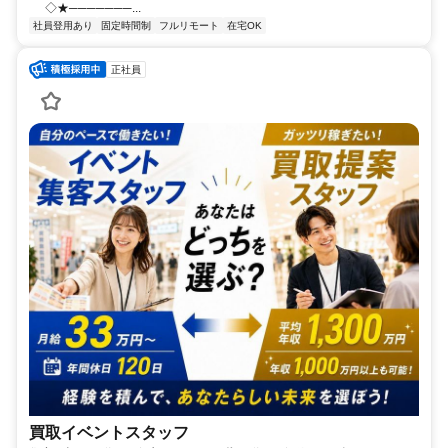
◇★───────...
社員登用あり
固定時間制
フルリモート
在宅OK
正社員
買取イベントスタッフ