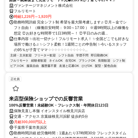
面接～就業後まで完全リモート✨先輩の95％が子育て中のママ♫
ヴァンテージマネジメント株式会社
フルリモート
時給1,226円～1,920円
勤務時間詳細 完全シフト制 希望を最大限考慮します♫ ⏰月～金でシ
フト自由！ （稼働目安時間： 9:00～17:00 ） ※週9時間以上の稼働を
想定 ⏰お好きな時間帯で1日3時間～！ ⏰平日のみの週...
仕事内容 ✨出社一切ナシ！フルリモート求人！ ✨全国どこでも好きな
場所で働ける♫ ✨シフト柔軟！1週間ごとの申告制 ✨今いるスタッフ
の95％が子育てママ ༶ ༶ ༶ ༶ ༶ ༶ ༶ ༶ ༶ ༶ ༶ ༶...
主婦・主夫歓迎
フリーター歓迎
シフト自由
学歴不問
即日勤務OK
フルリモート
経験者歓迎
ネイルOK
在宅OK
ブランクOK
長期歓迎
シフト制
ピアスOK
服装自由
履歴書不要
友達と応募OK
ひげOK
髪型・髪色自由
正社員
来店型保険ショップでの反響営業
100%反響営業！未経験OK・フレックス制・年間休日123日
保険見直し本舗 イオンスタイル検見川浜店
交通・アクセス 京葉線検見川浜駅 徒歩約5分
月給300,000円以上
千葉県千葉市美浜区
勤務時間詳細 総労働時間：1週あたり37時間30分 フレックスタイム