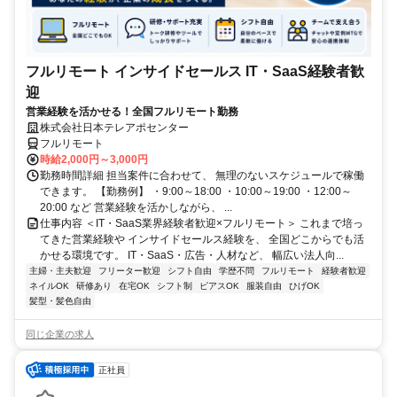
フルリモート インサイドセールス IT・SaaS経験者歓
迎
営業経験を活かせる！全国フルリモート勤務
株式会社日本テレアポセンター
フルリモート
時給2,000円～3,000円
勤務時間詳細 担当案件に合わせて、 無理のないスケジュールで稼働
できます。 【勤務例】 ・9:00～18:00 ・10:00～19:00 ・12:00～
20:00 など 営業経験を活かしながら、 ...
仕事内容 ＜IT・SaaS業界経験者歓迎×フルリモート＞ これまで培っ
てきた営業経験や インサイドセールス経験を、 全国どこからでも活
かせる環境です。 IT・SaaS・広告・人材など、 幅広い法人向...
主婦・主夫歓迎
フリーター歓迎
シフト自由
学歴不問
フルリモート
経験者歓迎
ネイルOK
研修あり
在宅OK
シフト制
ピアスOK
服装自由
ひげOK
髪型・髪色自由
同じ企業の求人
正社員