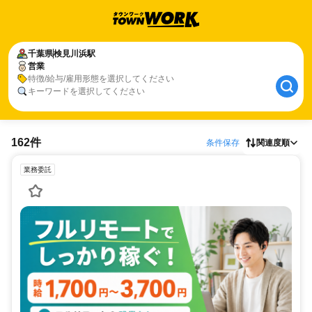
千葉県
検見川浜駅
営業
特徴/給与/雇用形態を選択してください
キーワードを選択してください
162件
条件保存
関連度順
業務委託