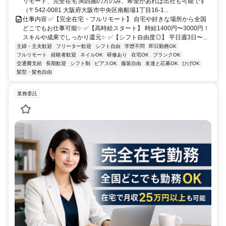
リモート、完全在宅 関西圏の方のみ、希望があれば出社も可能です
（〒542-0081 大阪府大阪市中央区南船場1丁目16-1...
仕事内容 ✅【完全在宅・フルリモート】 自宅や好きな場所から全国
どこでもお仕事可能✨ ✅【高時給スタート】 時給1400円〜3000円！
スキルや成果でしっかり還元✨ ✅【シフト自由度◎】 平日週3日〜...
主婦・主夫歓迎
フリーター歓迎
シフト自由
学歴不問
即日勤務OK
フルリモート
経験者歓迎
ネイルOK
研修あり
在宅OK
ブランクOK
交通費支給
長期歓迎
シフト制
ピアスOK
服装自由
友達と応募OK
ひげOK
髪型・髪色自由
業務委託