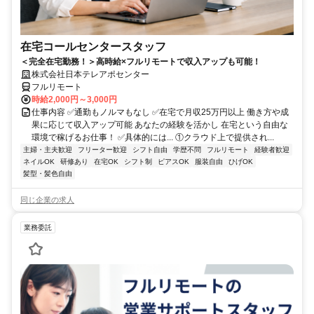
在宅コールセンタースタッフ
＜完全在宅勤務！＞高時給×フルリモートで収入アップも可能！
株式会社日本テレアポセンター
フルリモート
時給2,000円～3,000円
仕事内容 ✅通勤もノルマもなし ✅在宅で月収25万円以上 働き方や成
果に応じて収入アップ可能 あなたの経験を活かし 在宅という自由な
環境で稼げるお仕事！ ✅具体的には... ①クラウド上で提供され...
主婦・主夫歓迎
フリーター歓迎
シフト自由
学歴不問
フルリモート
経験者歓迎
ネイルOK
研修あり
在宅OK
シフト制
ピアスOK
服装自由
ひげOK
髪型・髪色自由
同じ企業の求人
業務委託