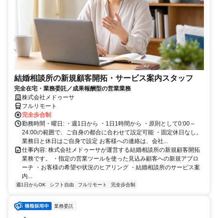
結婚相談所の新規顧客開拓・サービス案内スタッフ
完全在宅・業務委託／成果報酬型の営業業務
株式会社メドゥーサ
フルリモート
完全歩合制
勤務時間・曜日: ・週1日から ・1日1時間から ・原則として0:00～
24:00の範囲で、ご自身の都合に合わせて設定可能 ・固定休日なし。
業務日と休日はご自身で設定 お客様への連絡は、会社...
仕事内容: 株式会社メドゥーサが運営する結婚相談所の新規顧客開拓
業務です。 ・指定の営業ツールを使った見込み顧客への新規アプロ
ーチ ・お客様の希望や状況のヒアリング ・結婚相談所のサービス案
内...
週1日からOK
シフト自由
フルリモート
完全歩合制
業務委託