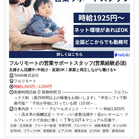
フルリモートの営業サポートスタッフ(営業経験必須)
主婦さん活躍中♪中抜け・送迎OK！家庭と両立しながら働ける✨
Tebiki株式会社
フルリモート
時給1,925円～2,200円
勤務時間詳細 ⏰ 勤務時間 ⏰ ────────────────── フルフレ
ックス制 （週25時間以上の稼働をお願いします） * 申告シフトで勤
務可能 * 「子供が学校に行っている間（10:00～...
仕事内容 ＊‥‥＊‥ アピールポイント ‥＊‥‥＊ ✨ 時給1,925円
～！高水準の報酬設定 ✨ ママ・パパ多数活躍中！温かいチーム ✨ フ
ルフレックスで自由に働く ✨ 丁寧なOJT＆マニュアル完備で...
主婦・主夫歓迎
フリーター歓迎
学歴不問
フルリモート
経験者歓迎
ネイルOK
在宅OK
ブランクOK
長期歓迎
ピアスOK
服装自由
ひげOK
髪型・髪色自由