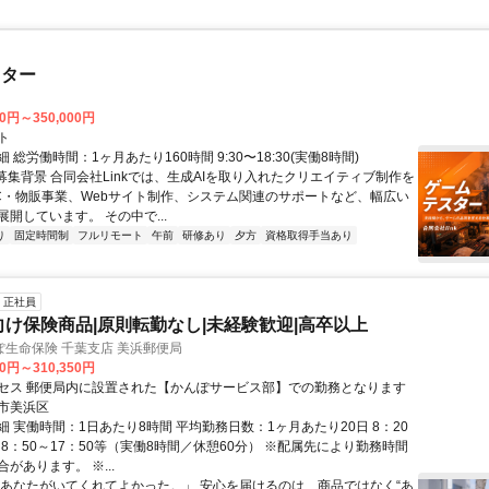
スター
00円～350,000円
ト
 総労働時間：1ヶ月あたり160時間 9:30〜18:30(実働8時間)
●募集背景 合同会社Linkでは、生成AIを取り入れたクリエイティブ制作を
C・物販事業、Webサイト制作、システム関連のサポートなど、幅広い
開しています。 その中で...
り
固定時間制
フルリモート
午前
研修あり
夕方
資格取得手当あり
正社員
向け保険商品|原則転勤なし|未経験歓迎|高卒以上
生命保険 千葉支店 美浜郵便局
00円～310,350円
セス 郵便局内に設置された【かんぽサービス部】での勤務となります
市美浜区
 実働時間：1日あたり8時間 平均勤務日数：1ヶ月あたり20日 8：20
、8：50～17：50等（実働8時間／休憩60分） ※配属先により勤務時間
があります。 ※...
「あなたがいてくれてよかった。」 安心を届けるのは、商品ではなく“あ