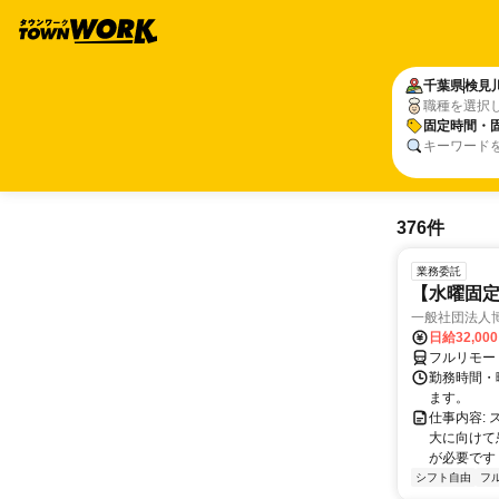
千葉県
検見
職種を選択
固定時間・
キーワード
376件
業務委託
【水曜固
一般社団法人
日給32,00
フルリモー
勤務時間・曜
ます。
仕事内容:
大に向けて
が必要です！
シフト自由
フ