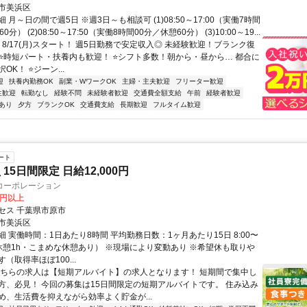
市美浜区
 月～日の間で週5日 ※週3日～も相談可 (1)08:50～17:00（実働7時間
0分） (2)08:50～17:50（実働8時間00分／休憩60分） (3)10:00～19...
 8/17(月)スタート！ 週5日勤務で安定収入◎ 未経験歓迎！ブランク復
＼ ⭐時短パート・扶養内も歓迎！ ⭐シフト多数！朝から・昼から… 都合に
OK！ ⭐ジーン...
迎
扶養内勤務OK
副業・WワークOK
主婦・主夫歓迎
フリーター歓迎
生歓迎
転勤なし
経験不問
未経験者歓迎
交通費全額支給
午前
経験者歓迎
あり
夕方
ブランクOK
交通費支給
長期歓迎
フルタイム歓迎
ート
15日間限定 日給12,000円
コーポレーション
0円以上
セス 千葉県市原市
市美浜区
 実働時間：1日あたり8時間 平均勤務日数：1ヶ月あたり15日 8:00〜
（昼休憩1h・こまめな休憩あり） ※現場により変動あり ※希望休も取りや
（取得率ほぼ100...
こちらの求人は【短期アルバイト】の求人となります！ 短期間で集中し
方、必見！ 今回の募集は15日間限定の短期アルバイトです。 住み込み
め、生活費を抑えながら効率よく貯金が...