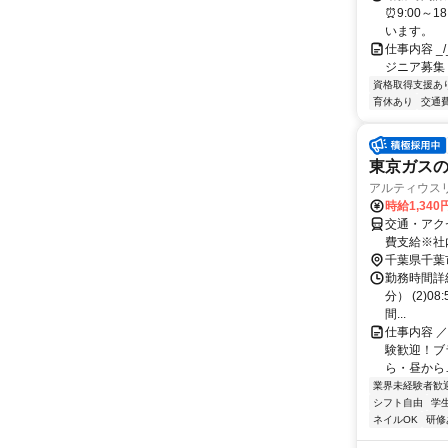
⏰9:00～
います。
仕事内容 _/_
ジニア募集
資格取得支援あ
育休あり
交通
東京ガスの
アルティウスリン
時給1,340
交通・アク
費支給※社
千葉県千葉
勤務時間詳細
分） (2)0
間...
仕事内容 ／
験歓迎！ブ
ら・昼から…
業界未経験者歓
シフト自由
学
ネイルOK
研修