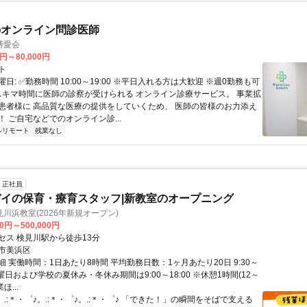
のオンライン問診医師
博愛会
0円～80,000円
ト
日: ✅勤務時間 10:00～19:00 ※平日入れる方は大歓迎 ※週0勤務も可
 スキマ時間に医師の診察が受けられる オンライン診療サービス。 事業拡
患者様に 高品質な医療の提供をしていくため、 医師の皆様のお力添え
 ご自宅などでのオンライン診...
ルリモート
残業なし
正社員
イの保育・療育スタッフ|新教室のオープニング
川浜教室(2026年新規オープン)
00円～500,000円
セス 検見川駅から徒歩13分
市美浜区
 実働時間：1日あたり8時間 平均勤務日数：1ヶ月あたり20日 9:30～
※土曜日および学校の夏休み・冬休み期間は9:00～18:00 ※休憩1時間(12～
ほ...
。.:＊・゜♪。.:＊・゜♪。.:＊・゜♪ 「できた！」の瞬間をそばで支える