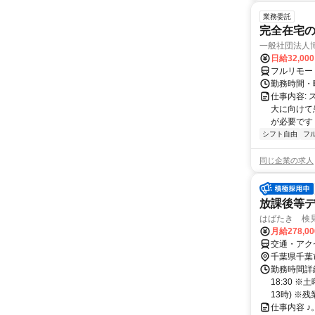
業務委託
完全在宅
一般社団法人
日給32,00
フルリモー
勤務時間・曜
仕事内容:
大に向けて
が必要です！
シフト自由
フ
同じ企業の求人
放課後等デ
はばたき 検見
月給278,0
交通・アク
千葉県千葉
勤務時間詳細
18:30 
13時) ※残業
仕事内容 ♪