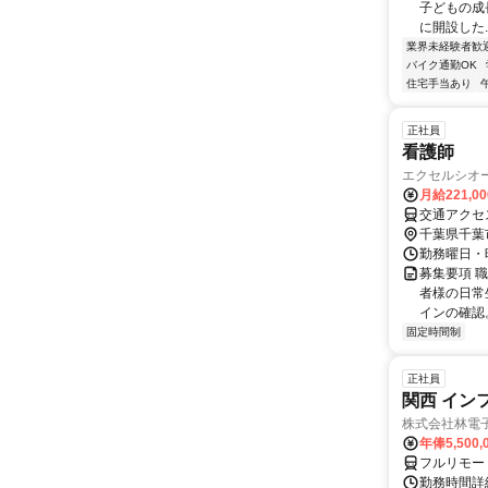
子どもの成長
に開設した..
業界未経験者歓
バイク通勤OK
住宅手当あり
正社員
看護師
エクセルシオ
月給221,0
交通アクセ
千葉県千葉
勤務曜日・時間
募集要項 職
者様の日常
インの確認。
固定時間制
正社員
関西 イン
株式会社林電
年俸5,500,
フルリモー
勤務時間詳細