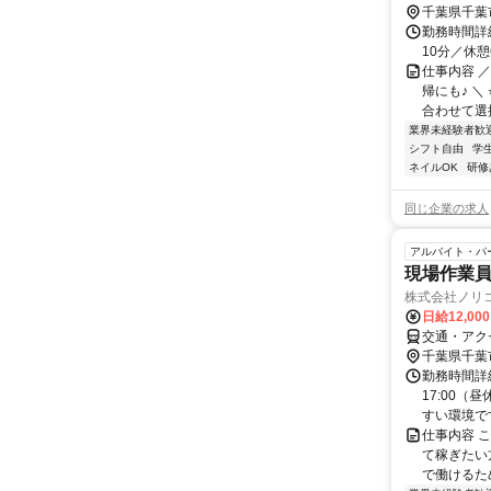
千葉県千葉
勤務時間詳細
10分／休憩6
仕事内容 ／
帰にも♪ 
合わせて選択
業界未経験者歓
シフト自由
学
ネイルOK
研修
同じ企業の求人
アルバイト・パ
現場作業員 
株式会社ノリ
日給12,00
交通・アク
千葉県千葉
勤務時間詳細
17:00
すい環境です
仕事内容 
て稼ぎたい
で働けるた