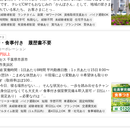
在です。 テレビCMでもおなじみの「かんぽさん」として、地域の皆さま
ている私たち。 お客さまにとっ...
未経験者歓迎
ランチタイム
副業・WワークOK
資格取得支援あり
バイク通勤OK
時間制
職場見学可
転勤なし
経験不問
未経験者歓迎
住宅手当あり
経験者歓迎
有資格者歓迎
研修あり
賞与あり
ブランクOK
育休あり
ート
寮・食事付き 履歴書不要
コーポレーション
0円以上
セス 千葉県市原市
市美浜区
 実働時間：1日あたり8時間 平均勤務日数：1ヶ月あたり15日 8:00〜
（昼休憩1h・こまめな休憩あり） ※現場により変動あり ※希望休も取りや
（取得率ほぼ100...
「今日、寝る場所がない…」 そんな状況から、一歩を踏み出せるチャン
✅ 身分証がなくても大丈夫 ✅ 食事付き個室寮完備＆即入居可 ✅ 日払い・
規定あり） →必要なのは「...
フリーター歓迎
バイク通勤OK
短期
学歴不問
車通勤OK
固定時間制
験不問
未経験者歓迎
経験者歓迎
即日払いOK
ブランクOK
交通費支給
フルタイム歓迎
短期（1ヵ月以内）
週4日以上OK
寮・社宅あり
食事補助あり