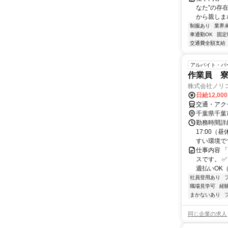
なた”の存
から親しまれ
制服あり
業界
車通勤OK
固定
交通費全額支給
アルバイト・パ
作業員 
株式会社ノリ
日給12,00
交通・アク
千葉県千葉
勤務時間詳細
17:00
すい環境です
仕事内容 
スです。 
週払いOK（
社員登用あり
職場見学可
経
まかないあり
同じ企業の求人