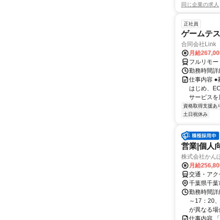
同じ企業の求人
正社員
ゲームテ
合同会社Link
月給267,0
フルリモー
勤務時間詳細
仕事内容 
はじめ、E
サービスを展
資格取得支援あ
土日祝休み
営業|個人
株式会社かんぽ
月給256,8
交通・アク
千葉県千葉
勤務時間詳細
～17：20
が異なる場合
仕事内容 