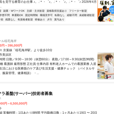
を見守る療育のお仕事 ♪。.:＊・゜♪。.:＊・゜♪。.:＊・゜♪ 2026年4月
.
迎
副業・WワークOK
主婦・主夫歓迎
資格取得支援あり
フリーター歓迎
学歴不問
車通勤OK
固定時間制
職場見学可
転勤なし
経験不問
未経験者歓迎
午前
残業なし
有資格者歓迎
研修あり
夕方
賞与あり
ール稲毛海岸
00円～396,000円
ス 京葉線「稲毛海岸駅」より徒歩10分
市美浜区
 日勤／9:00～18:00（休憩60分） 夜勤／17:00～9:30(休憩2時間)
種 看護師 雇用形態 正社員 仕事内容 有料老人ホームでの看護業務 入居
生活における医療面のケア及び生活支援・健康チェック （バイタルサ
服薬管理。健康相談） ・...
フラ基盤(サーバー)技術者募集
子
000円～6,500,000円
ト
 実働時間：1日あたり8時間 平均勤務日数：1ヶ月あたり19日 〜 20日