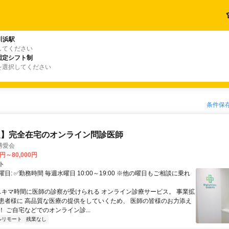
川浜駅
してください
固定シフト制
を選択してください
条件保
定】完全在宅のオンライン問診医師
博愛会
0円～80,000円
ト
日: ✅勤務時間 毎週水曜日 10:00～19:00 ※他の曜日もご相談に乗れ
 スキマ時間に医師の診察が受けられる オンライン診療サービス。 事業拡
患者様に 高品質な医療の提供をしていくため、 医師の皆様のお力添え
 ご自宅などでのオンライン診...
ルリモート
残業なし