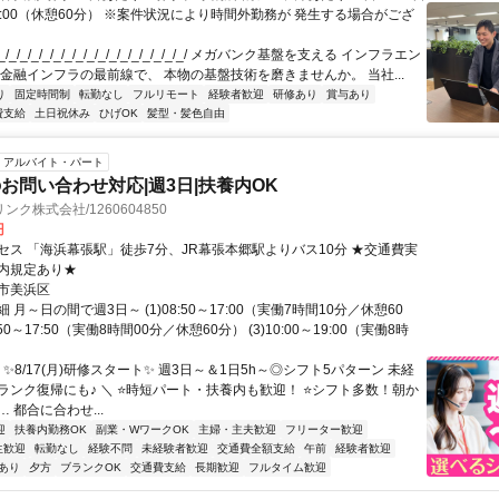
18:00（休憩60分） ※案件状況により時間外勤務が 発生する場合がござ
/_/_/_/_/_/_/_/_/_/_/_/_/_/_/_/_/ メガバンク基盤を支える インフラエン
 金融インフラの最前線で、 本物の基盤技術を磨きませんか。 当社...
り
固定時間制
転勤なし
フルリモート
経験者歓迎
研修あり
賞与あり
費支給
土日祝休み
ひげOK
髪型・髪色自由
アルバイト・パート
お問い合わせ対応|週3日|扶養内OK
ク株式会社/1260604850
円
セス 「海浜幕張駅」徒歩7分、JR幕張本郷駅よりバス10分 ★交通費実
内規定あり★
市美浜区
 月～日の間で週3日～ (1)08:50～17:00（実働7時間10分／休憩60
8:50～17:50（実働8時間00分／休憩60分） (3)10:00～19:00（実働8時
 ✨8/17(月)研修スタート✨ 週3日～＆1日5h～◎シフト5パターン 未経
ランク復帰にも♪ ＼ ⭐時短パート・扶養内も歓迎！ ⭐シフト多数！朝か
 都合に合わせ...
迎
扶養内勤務OK
副業・WワークOK
主婦・主夫歓迎
フリーター歓迎
生歓迎
転勤なし
経験不問
未経験者歓迎
交通費全額支給
午前
経験者歓迎
あり
夕方
ブランクOK
交通費支給
長期歓迎
フルタイム歓迎