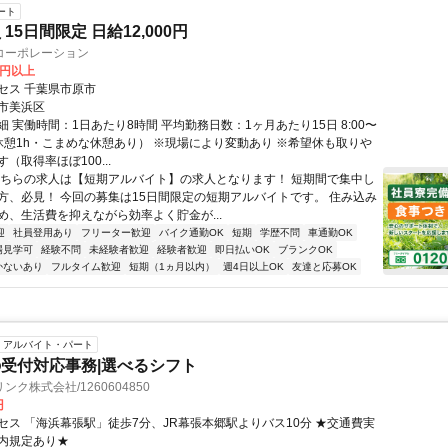
ート
15日間限定 日給12,000円
コーポレーション
0円以上
セス 千葉県市原市
市美浜区
 実働時間：1日あたり8時間 平均勤務日数：1ヶ月あたり15日 8:00〜
（昼休憩1h・こまめな休憩あり） ※現場により変動あり ※希望休も取りや
（取得率ほぼ100...
こちらの求人は【短期アルバイト】の求人となります！ 短期間で集中し
方、必見！ 今回の募集は15日間限定の短期アルバイトです。 住み込み
め、生活費を抑えながら効率よく貯金が...
迎
社員登用あり
フリーター歓迎
バイク通勤OK
短期
学歴不問
車通勤OK
場見学可
経験不問
未経験者歓迎
経験者歓迎
即日払いOK
ブランクOK
かないあり
フルタイム歓迎
短期（1ヵ月以内）
週4日以上OK
友達と応募OK
アルバイト・パート
受付対応事務|選べるシフト
ク株式会社/1260604850
円
セス 「海浜幕張駅」徒歩7分、JR幕張本郷駅よりバス10分 ★交通費実
内規定あり★