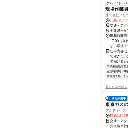
アルバイト・パ
現場作業員 
株式会社ノリ
日給12,00
交通・アク
千葉県千葉
勤務時間詳細
17:00
すい環境です
仕事内容 
て稼ぎたい
で働けるた
業界未経験者歓
固定時間制
職
交通費支給
ま
同じ企業の求人
東京ガスの
アルティウスリン
時給1,340
交通・アク
費支給※社