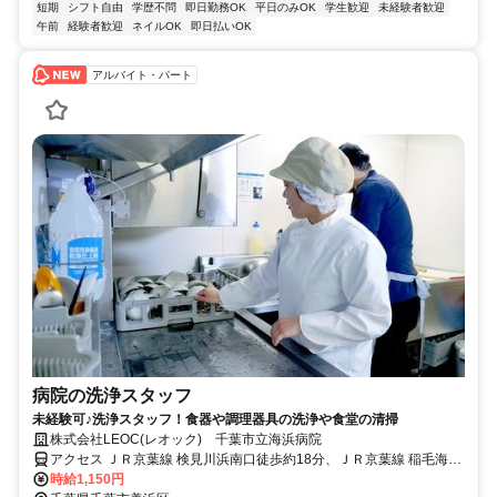
短期
シフト自由
学歴不問
即日勤務OK
平日のみOK
学生歓迎
未経験者歓迎
午前
経験者歓迎
ネイルOK
即日払いOK
アルバイト・パート
病院の洗浄スタッフ
未経験可♪洗浄スタッフ！食器や調理器具の洗浄や食堂の清掃
株式会社LEOC(レオック) 千葉市立海浜病院
アクセス ＪＲ京葉線 検見川浜南口徒歩約18分、ＪＲ京葉線 稲毛海岸
南口徒歩約33分、ＪＲ京葉線/ＪＲ武蔵野線 海浜幕張南口(公園口)徒
時給1,150円