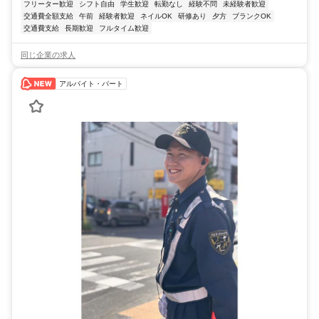
フリーター歓迎
シフト自由
学生歓迎
転勤なし
経験不問
未経験者歓迎
交通費全額支給
午前
経験者歓迎
ネイルOK
研修あり
夕方
ブランクOK
交通費支給
長期歓迎
フルタイム歓迎
同じ企業の求人
アルバイト・パート