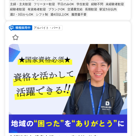
主婦・主夫歓迎
フリーター歓迎
平日のみOK
学生歓迎
経験不問
未経験者歓迎
経験者歓迎
有資格者歓迎
ブランクOK
交通費支給
長期歓迎
駅近5分以内
週2・3日からOK
シフト制
週4日以上OK
履歴書不要
アルバイト・パート