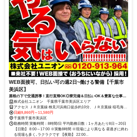
WEB面接可、日払い可の週2日~働ける警備【千葉市
美浜区】
屋根の下で交通誘導！直行直帰OK◎寮完備＆日払いOK＆豊富な仕事量
★仕事が早く終わった時でも日給保証
株式会社ユニオン 千葉県千葉市美浜区エリア
アクセス ＪＲ京葉線 検見川浜南口徒歩約10分、ＪＲ京葉線 稲毛海岸
北口徒歩約12分、京成千葉線 京成稲毛徒歩約31分 千葉県千葉市美浜
日給9,860円～11,580円
区エリア（稲毛海岸駅、海浜幕張駅、検見川浜駅、幕張豊砂駅、京成
千葉県千葉市美浜区
千葉駅、新千葉駅等）
勤務時間 実働時間：8時間/日 平均勤務日数：1ヶ月あたり8日～20日
【日勤】 8:00～17:00 ※実働8時間 ※現場により異なる 昼過ぎに終わ
る現場も多く､ラクラクです 【夜勤】 22:00...