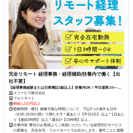
完全リモート 経理事務・経理補助/扶養内で働く【出
社不要】
【経理事務経験または日商簿記3級以上】扶養内OK！平日昼間３h～。
完全在宅で育児・介護中の方も大歓迎♪
メリービズ株式会社
フルリモート
時給1,232円以上
勤務時間・曜日: 稼働可能な時間について、下記3つの条件を日中
（9:00-19:00の間）で満たす方 * 週あたり【平日3日】 以上 * 1日あた
り【連続3時間】 以上 * 週合計【15時間】以上...
仕事内容: 弊社のお客様よりご依頼いただいている経理代行サービス
の業務を、完全在宅・フルリモートでお任せします。案件ごとに複数