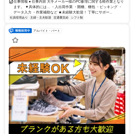
仕事情報 ● 仕事内容 大手メーカー様のPC修理に関する軽作業となり
ます。 ▼具体的には… ・入出荷作業 ・開梱、梱包 ・ピッキング ・
データ入力 ・作業補助など ★未経験大歓迎！ 丁寧にサポー...
社員登用あり
主婦・主夫歓迎
交通費支給
シフト制
アルバイト・パート