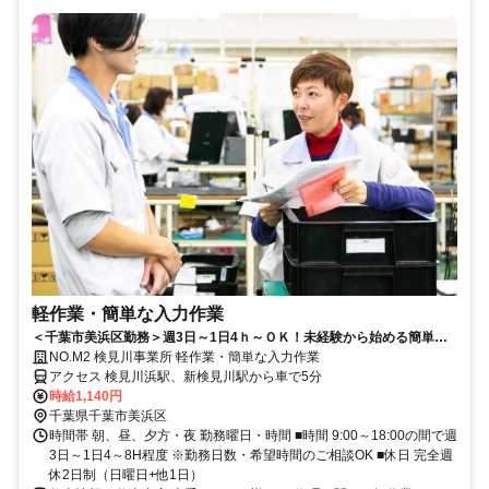
軽作業・簡単な入力作業
＜千葉市美浜区勤務＞週3日～1日4ｈ～ＯＫ！未経験から始める簡単な
軽作業＆入力作業！
NO.M2 検見川事業所 軽作業・簡単な入力作業
アクセス 検見川浜駅、新検見川駅から車で5分
時給1,140円
千葉県千葉市美浜区
時間帯 朝、昼、夕方・夜 勤務曜日・時間 ■時間 9:00～18:00の間で週
3日～1日4～8H程度 ※勤務日数・希望時間のご相談OK ■休日 完全週
休2日制（日曜日+他1日）