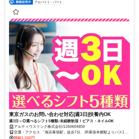
アルバイト・パート
東京ガスのお問い合わせ対応|週3日|扶養内OK
週3日～◎選べるシフト5種類♪未経験歓迎！ピアス・ネイルOK
アルティウスリンク株式会社/1260604850
交通・アクセス 「海浜幕張駅」徒歩7分、JR幕張本郷駅よりバス10
分 ★交通費実費支給※社内規定あり★
時給1,340円