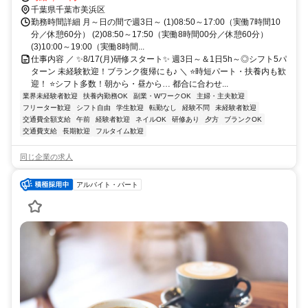
千葉県千葉市美浜区
勤務時間詳細 月～日の間で週3日～ (1)08:50～17:00（実働7時間10
分／休憩60分） (2)08:50～17:50（実働8時間00分／休憩60分）
(3)10:00～19:00（実働8時間...
仕事内容 ／ ✨8/17(月)研修スタート✨ 週3日～＆1日5h～◎シフト5パ
ターン 未経験歓迎！ブランク復帰にも♪ ＼ ⭐時短パート・扶養内も歓
迎！ ⭐シフト多数！朝から・昼から… 都合に合わせ...
業界未経験者歓迎
扶養内勤務OK
副業・WワークOK
主婦・主夫歓迎
フリーター歓迎
シフト自由
学生歓迎
転勤なし
経験不問
未経験者歓迎
交通費全額支給
午前
経験者歓迎
ネイルOK
研修あり
夕方
ブランクOK
交通費支給
長期歓迎
フルタイム歓迎
同じ企業の求人
アルバイト・パート