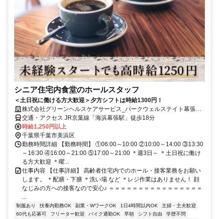
シニア住宅内食堂のホールスタッフ
＜土日祝に働ける方大歓迎＞夕方シフトは時給1300円！
株式会社グリーンヘルスケアサービス_パークウェルステイト幕張ベ
イパーク_0P4989
交通・アクセス JR京葉線「海浜幕張駅」徒歩18分
時給1,250円以上
千葉県千葉市美浜区
勤務時間詳細 【勤務時間】 ①06:00～10:00 ②10:00～14:00 ③13:30
～16:30 ④16:00～21:00 ⑤17:00～21:00 ＊週3日～ ＊土日祝に働け
る方大歓迎 ＊曜...
仕事内容 【仕事詳細】 高齢者住宅内でのホール・接客業務をお願い
します。 ＊配膳・下膳 ＊洗い場 など ＊レジ作業はありません！ 顔
なじみの方への接客なので安心♪ ＝＝＝＝＝＝＝＝＝＝＝＝＝＝＝＝
...
制服あり
扶養内勤務OK
副業・WワークOK
1日4時間以内OK
主婦・主夫歓迎
60代も応募可
フリーター歓迎
バイク通勤OK
早朝
シフト自由
学歴不問