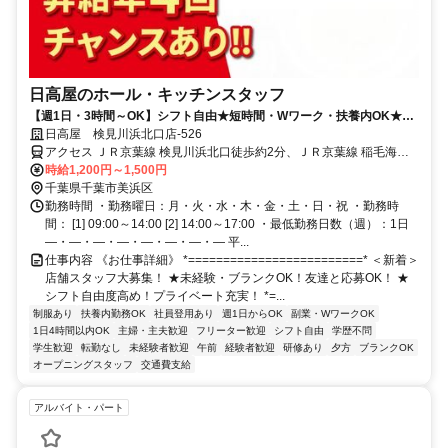
日高屋のホール・キッチンスタッフ
【週1日・3時間～OK】シフト自由★短時間・Wワーク・扶養内OK★食
事補助あり
日高屋 検見川浜北口店-526
アクセス ＪＲ京葉線 検見川浜北口徒歩約2分、ＪＲ京葉線 稲毛海岸
北口徒歩約22分、ＪＲ総武本線 新検見川南口徒歩約28分
時給1,200円～1,500円
千葉県千葉市美浜区
勤務時間 ・勤務曜日：月・火・水・木・金・土・日・祝 ・勤務時
間： [1] 09:00～14:00 [2] 14:00～17:00 ・最低勤務日数（週）：1日
―・―・―・―・―・―・―・― 平...
仕事内容 《お仕事詳細》 *=========================* ＜新着＞
店舗スタッフ大募集！ ★未経験・ブランクOK！友達と応募OK！ ★
シフト自由度高め！プライベート充実！ *=...
制服あり
扶養内勤務OK
社員登用あり
週1日からOK
副業・WワークOK
1日4時間以内OK
主婦・主夫歓迎
フリーター歓迎
シフト自由
学歴不問
学生歓迎
転勤なし
未経験者歓迎
午前
経験者歓迎
研修あり
夕方
ブランクOK
オープニングスタッフ
交通費支給
アルバイト・パート