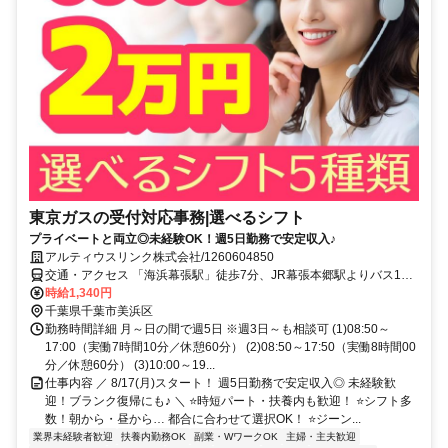
東京ガスの受付対応事務|選べるシフト
プライベートと両立◎未経験OK！週5日勤務で安定収入♪
アルティウスリンク株式会社/1260604850
交通・アクセス 「海浜幕張駅」徒歩7分、JR幕張本郷駅よりバス10
分 ★交通費実費支給※社内規定あり★
時給1,340円
千葉県千葉市美浜区
勤務時間詳細 月～日の間で週5日 ※週3日～も相談可 (1)08:50～
17:00（実働7時間10分／休憩60分） (2)08:50～17:50（実働8時間00
分／休憩60分） (3)10:00～19...
仕事内容 ／ 8/17(月)スタート！ 週5日勤務で安定収入◎ 未経験歓
迎！ブランク復帰にも♪ ＼ ⭐時短パート・扶養内も歓迎！ ⭐シフト多
数！朝から・昼から… 都合に合わせて選択OK！ ⭐ジーン...
業界未経験者歓迎
扶養内勤務OK
副業・WワークOK
主婦・主夫歓迎