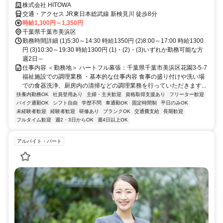
株式会社 HITOWA
交通・アクセス JR東日本総武線 新検見川 徒歩8分
時給1,300円～1,350円
千葉県千葉市美浜区
勤務時間詳細 (1)5:30～14:30 時給1350円 (2)8:00～17:00 時給1300
円 (3)10:30～19:30 時給1300円 (1)・(2)・(3)いずれか勤務可能な方
週2日～
仕事内容 ＜勤務地＞ ハートフル幕張：千葉県千葉市美浜区花園3-5-7
福祉施設での調理業務 ・基本的な仕事内容 食事の盛り付けや洗い場
での食器洗浄、厨房内の清掃などの調理業務を行っていただきます...
扶養内勤務OK
社員登用あり
主婦・主夫歓迎
資格取得支援あり
フリーター歓迎
バイク通勤OK
シフト自由
学歴不問
車通勤OK
固定時間制
平日のみOK
未経験者歓迎
経験者歓迎
研修あり
ブランクOK
交通費支給
長期歓迎
フルタイム歓迎
週2・3日からOK
週4日以上OK
アルバイト・パート