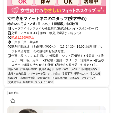
女性専用フィットネスのスタッフ(接客中心)
時給1290円以上／週2日～OK／主婦活躍／未経験可
カーブスイオンスタイル検見川浜(株式会社ハイ・スタンダード)
交通・アクセス JR京葉線・検見川浜駅から徒歩2分
時給1,290円以上
千葉県千葉市美浜区
勤務時間詳細 《 時間帯相談OK 》 【1】14:30～19:00 上記時間でシ
フト希望可能！ その他時間も相談可能。
仕事内容 ＼ ここに注目♪ ／ ●週2日～シフト応相談！ ●接客業では珍
しい日曜・祝日定休日 ●未経験・主婦・フリーター活躍中★ ●部活や
スポーツ経験を活かせるお仕事 ●高時給＆厚待遇でお迎え♪ ●2...
制服あり
扶養内勤務OK
社員登用あり
副業・WワークOK
1日4時間以内OK
主婦・主夫歓迎
フリーター歓迎
シフト自由
学歴不問
平日のみOK
学生歓迎
転勤なし
未経験者歓迎
経験者歓迎
有資格者歓迎
研修あり
ブランクOK
交通費支給
長期歓迎
フルタイム歓迎
業務委託