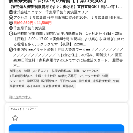
個室寮完備・日払い可の警備【千葉市美浜区】
【寮完備＆携帯/制服貸与ですぐに働ける】直行直帰OK！日払い可！勤
務初日から給与GET★未経験OK
株式会社ユニオン 千葉県千葉市美浜区エリア
アクセス ＪＲ京葉線 検見川浜南口徒歩約10分、ＪＲ京葉線 稲毛海岸
北口徒歩約12分、京成千葉線 京成稲毛徒歩約31分 千葉県千葉市美浜
日給9,860円～11,580円
区エリア（稲毛海岸駅、海浜幕張駅、検見川浜駅、幕張豊砂駅、京成
千葉県千葉市美浜区
千葉駅、新千葉駅等）
勤務時間 実働時間：8時間/日 平均勤務日数：1ヶ月あたり8日～20日
【日勤】 8:00～17:00 ※実働8時間 ※現場により異なる 昼過ぎに終わ
る現場も多く､ラクラクです 【夜勤】 22:00...
仕事内容 ■■メリット多数！注目の警備ワーク■■ ／／／／／／／／／
／／／／／／／／／／／／ ＼お金と住まいの悩み、即解決！／ 個室
寮30日間無料！家具家電付きの1Rですぐに新生活スタート。 履歴書
不...
制服あり
短期（3ヵ月以内）
扶養内勤務OK
副業・WワークOK
1日4時間以内OK
主婦・主夫歓迎
60代も応募可
フリーター歓迎
短期
シフト自由
学歴不問
即日勤務OK
平日のみOK
学生歓迎
未経験者歓迎
午前
経験者歓迎
ネイルOK
有資格者歓迎
研修あり
同じ企業の求人
アルバイト・パート