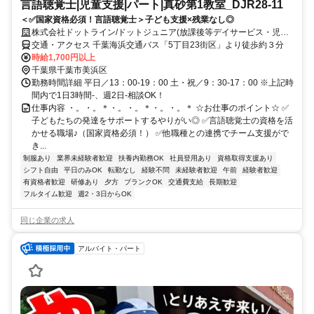
言語聴覚士|児童支援|パート|真砂第1教室_DJR28-11
＜✅国家資格必須！言語聴覚士＞子ども支援×残業なし◎
株式会社ドットライン/ドットジュニア(放課後等デイサービス・児童
発達支援) 真砂第1教室
交通・アクセス 千葉海浜交通バス「5丁目23街区」より徒歩約３分
時給1,700円以上
千葉県千葉市美浜区
勤務時間詳細 平日／13：00-19：00 土・祝／9：30-17：00 ※上記時
間内で1日3時間-、週2日-相談OK！
仕事内容 ・。・。＊・。・。＊・。・。＊ ☆お仕事のポイント☆ ✅
子どもたちの発達をサポートするやりがい◎ ✅言語聴覚士の資格を活
かせる職場♪（国家資格必須！） ✅他職種との連携でチーム支援がで
き...
制服あり
業界未経験者歓迎
扶養内勤務OK
社員登用あり
資格取得支援あり
シフト自由
平日のみOK
転勤なし
経験不問
未経験者歓迎
午前
経験者歓迎
有資格者歓迎
研修あり
夕方
ブランクOK
交通費支給
長期歓迎
フルタイム歓迎
週2・3日からOK
同じ企業の求人
アルバイト・パート