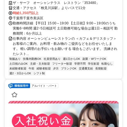
ザ・サーフ オーシャンテラス レストラン「353480」
交通・アクセス 「検見川浜駅」よりバスで11分
時給1,350円以上
千葉県千葉市美浜区
勤務時間詳細 【平日】15:00～19:00 【土日祝】9:00～19:00のうち
実働6~8時間 週2~5日相談可 土日勤務可能な場合は週1日～相談可 勤
務期間：6か月以上
仕事内容 オーシャンビューレストランの ＜カフェ＆デリスタッフ＞
お客様のご案内、お料理・飲み物の ご提供などをお任せいたしま
す。 軽い調理のお手伝いをお願いする 場合もございます。 洗練され
たレスト...
制服あり
扶養内勤務OK
社員登用あり
週1日からOK
副業・WワークOK
土日祝のみOK
主婦・主夫歓迎
フリーター歓迎
学歴不問
学生歓迎
転勤なし
未経験者歓迎
午前
経験者歓迎
夕方
ブランクOK
交通費支給
長期歓迎
週2・3日からOK
シフト制
アルバイト・パート