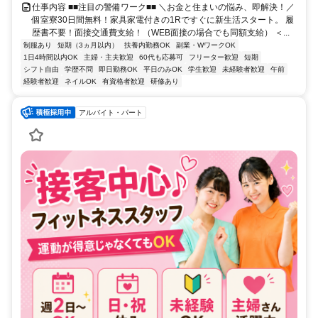
仕事内容 ■■注目の警備ワーク■■ ＼お金と住まいの悩み、即解決！／
個室寮30日間無料！家具家電付きの1Rですぐに新生活スタート。 履
歴書不要！面接交通費支給！（WEB面接の場合でも同額支給） ＜...
制服あり
短期（3ヵ月以内）
扶養内勤務OK
副業・WワークOK
1日4時間以内OK
主婦・主夫歓迎
60代も応募可
フリーター歓迎
短期
シフト自由
学歴不問
即日勤務OK
平日のみOK
学生歓迎
未経験者歓迎
午前
経験者歓迎
ネイルOK
有資格者歓迎
研修あり
アルバイト・パート