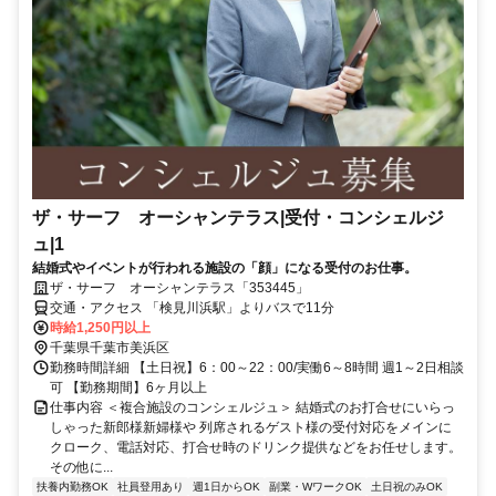
ザ・サーフ オーシャンテラス|受付・コンシェルジ
ュ|1
結婚式やイベントが行われる施設の「顔」になる受付のお仕事。
ザ・サーフ オーシャンテラス「353445」
交通・アクセス 「検見川浜駅」よりバスで11分
時給1,250円以上
千葉県千葉市美浜区
勤務時間詳細 【土日祝】6：00～22：00/実働6～8時間 週1～2日相談
可 【勤務期間】6ヶ月以上
仕事内容 ＜複合施設のコンシェルジュ＞ 結婚式のお打合せにいらっ
しゃった新郎様新婦様や 列席されるゲスト様の受付対応をメインに
クローク、電話対応、打合せ時のドリンク提供などをお任せします。
その他に...
扶養内勤務OK
社員登用あり
週1日からOK
副業・WワークOK
土日祝のみOK