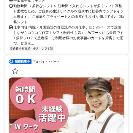
歩約36分 検見川浜駅より徒歩15分（車通勤可）
千葉県千葉市美浜区
勤務時間 ＜柔軟なシフト＞ 短時間で入れるシフトが多くシフト調整
も柔軟なため、ご自身の生活サイクルを崩さずに扶養内でシフトイン
出来ます。 ご家庭やプライベートとの両立がしやすい環境です♪ 【勤
務シフト...
仕事内容 病院・介護施設の食器洗浄のお仕事。自分のペースで没頭
しながらコツコツ作業！シフト融通性も高く、Wワークにも最適です
♪ 病棟フロアで患者様・ご利用者様のお食事後のカートを厨房まで運
び、食器洗...
交通費全額支給
夕方
シフト制
アルバイト・パート