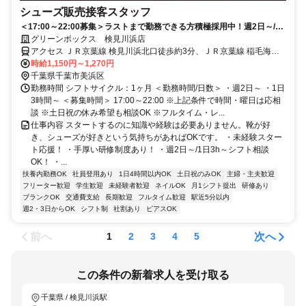
シューズ販売接客スタッフ
＜17:00～22:00募集＞ラストまで勤務できる方積極採用中！週2日～/1
日3h～夏休みはシフト多め＆休み明けは学校と両立OK♪
グリーンボックス 検見川浜店
アクセス ＪＲ京葉線 検見川浜北口徒歩約3分、ＪＲ京葉線 稲毛海岸
北口徒歩約21分、ＪＲ総武本線 新検見川南口徒歩約27分 「検見川
時給1,150円～1,270円
浜」駅より徒歩1分
千葉県千葉市美浜区
勤務時間 シフトサイクル：1ヶ月 ＜勤務時間/日数＞ ・週2日～ ・1日
3時間～ ＜募集時間＞ 17:00～22:00 ※上記条件で時間・曜日は応相
談 ※土日祝の休み希望も相談OK ※フルタイム・レ...
仕事内容 スタートするのに知識や経験は必要ありません。靴が好
き、シューズが好きという気持ちがあればOKです。 ・未経験スター
ト応援！ ・手厚い研修制度あり！ ・週2日～/1日3h～シフト相談
OK！ ・...
扶養内勤務OK
社員登用あり
1日4時間以内OK
土日祝のみOK
主婦・主夫歓迎
フリーター歓迎
学生歓迎
未経験者歓迎
ネイルOK
月1シフト提出
研修あり
ブランクOK
交通費支給
長期歓迎
フルタイム歓迎
駅近5分以内
週2・3日からOK
シフト制
社割あり
ピアスOK
前へ
次へ
1
2
3
4
5
この条件の新着求人を受け取る
千葉県 / 検見川浜駅