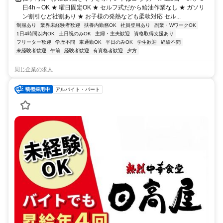
日4h～OK ★ 曜日固定OK ★ セルフ式だから給油作業なし ★ ガソリ
ン割引など社割あり ★ お子様の発熱なども柔軟対応 セル...
制服あり
業界未経験者歓迎
扶養内勤務OK
社員登用あり
副業・WワークOK
1日4時間以内OK
土日祝のみOK
主婦・主夫歓迎
資格取得支援あり
フリーター歓迎
学歴不問
車通勤OK
平日のみOK
学生歓迎
経験不問
未経験者歓迎
午前
経験者歓迎
有資格者歓迎
夕方
同じ企業の求人
アルバイト・パート