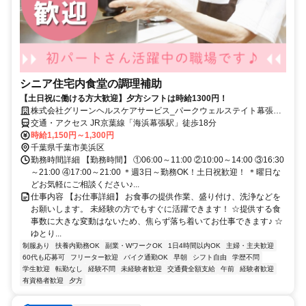
シニア住宅内食堂の調理補助
【土日祝に働ける方大歓迎】夕方シフトは時給1300円！
株式会社グリーンヘルスケアサービス_パークウェルステイト幕張ベ
イパーク_0P4989
交通・アクセス JR京葉線「海浜幕張駅」徒歩18分
時給1,150円～1,300円
千葉県千葉市美浜区
勤務時間詳細 【勤務時間】 ①06:00～11:00 ②10:00～14:00 ③16:30
～21:00 ④17:00～21:00 ＊週3日～勤務OK！土日祝歓迎！ ＊曜日な
どお気軽にご相談ください♪...
仕事内容 【お仕事詳細】 お食事の提供作業、盛り付け、洗浄などを
お願いします。 未経験の方でもすぐに活躍できます！ ☆提供する食
事数に大きな変動はないため、焦らず落ち着いてお仕事できます♪ ☆
ゆとり...
制服あり
扶養内勤務OK
副業・WワークOK
1日4時間以内OK
主婦・主夫歓迎
60代も応募可
フリーター歓迎
バイク通勤OK
早朝
シフト自由
学歴不問
学生歓迎
転勤なし
経験不問
未経験者歓迎
交通費全額支給
午前
経験者歓迎
有資格者歓迎
夕方