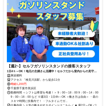
【週2~】セルフガソリンスタンドの接客スタッフ
1日4ｈ～OK！地元の主婦さん活躍中！セルフだから室内からの見守り
業務がメイン！
興栄燃料
アクセス 「検見川浜駅」から徒歩11分
時給1,200円
千葉県千葉市美浜区
勤務時間 ＜シフトは希望を考慮！＞ 9：00～18：00 9：00～14：00
9：00～16：00 など ※週3日・1日4h～OK ＜働き方は自由＞ ・昼の
スキマ時間に扶養内で！ ・フルタイムでガ...
仕事内容 ＼人気の働きやすさポイントはこちら／ ★ 週2日～OK／1