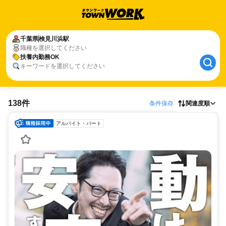
千葉県
検見川浜駅
職種を選択してください
扶養内勤務OK
キーワードを選択してください
138件
条件保存
関連度順
アルバイト・パート