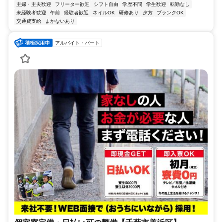
主婦・主夫歓迎
フリーター歓迎
シフト自由
学歴不問
学生歓迎
転勤なし
未経験者歓迎
午前
経験者歓迎
ネイルOK
研修あり
夕方
ブランクOK
交通費支給
まかないあり
アルバイト・パート