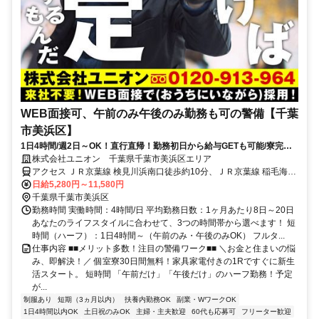
WEB面接可、午前のみ午後のみ勤務も可の警備【千葉
市美浜区】
1日4時間/週2日～OK！直行直帰！勤務初日から給与GETも可能/寮完備
＆携帯貸与♪
株式会社ユニオン 千葉県千葉市美浜区エリア
アクセス ＪＲ京葉線 検見川浜南口徒歩約10分、ＪＲ京葉線 稲毛海岸
北口徒歩約12分、京成千葉線 京成稲毛徒歩約31分 千葉県千葉市美浜
日給5,280円～11,580円
区エリア（稲毛海岸駅、海浜幕張駅、検見川浜駅、幕張豊砂駅、京成
千葉県千葉市美浜区
千葉駅、新千葉駅等）
勤務時間 実働時間：4時間/日 平均勤務日数：1ヶ月あたり8日～20日
あなたのライフスタイルに合わせて、3つの時間帯から選べます！ 短
時間（ハーフ）：1日4時間～（午前のみ・午後のみOK） フルタ...
仕事内容 ■■メリット多数！注目の警備ワーク■■ ＼お金と住まいの悩
み、即解決！／ 個室寮30日間無料！家具家電付きの1Rですぐに新生
活スタート。 短時間 「午前だけ」「午後だけ」のハーフ勤務！予定
が...
制服あり
短期（3ヵ月以内）
扶養内勤務OK
副業・WワークOK
1日4時間以内OK
土日祝のみOK
主婦・主夫歓迎
60代も応募可
フリーター歓迎