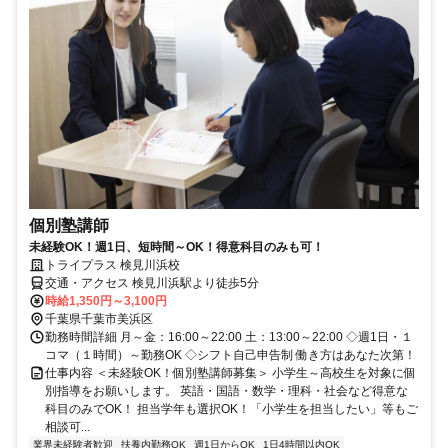
個別塾講師
未経験OK！週1日、短時間～OK！得意科目のみも可！
トライプラス 検見川浜校
交通・アクセス 検見川浜駅より徒歩5分
時給1,350円～3,100円
千葉県千葉市美浜区
勤務時間詳細 月～金：16:00～22:00 土：13:00～22:00 ◇週1日・１
コマ（１時間）～勤務OK ◇シフト自己申告制 働き方はあなた次第！
仕事内容 ＜未経験OK！個別塾講師募集＞ 小学生～高校生を対象に個
別指導をお願いします。 英語・国語・数学・理科・社会など得意な
科目のみでOK！ 担当学年も選択OK！「小学生を担当したい」等もご
相談可...
業界未経験者歓迎
扶養内勤務OK
週1日からOK
1日4時間以内OK