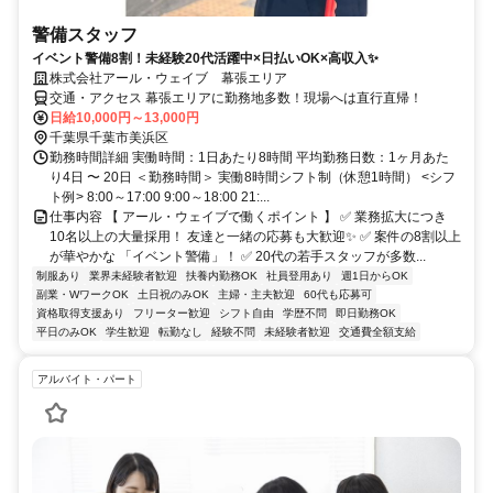
警備スタッフ
イベント警備8割！未経験20代活躍中×日払いOK×高収入✨
株式会社アール・ウェイブ 幕張エリア
交通・アクセス 幕張エリアに勤務地多数！現場へは直行直帰！
日給10,000円～13,000円
千葉県千葉市美浜区
勤務時間詳細 実働時間：1日あたり8時間 平均勤務日数：1ヶ月あた
り4日 〜 20日 ＜勤務時間＞ 実働8時間シフト制（休憩1時間） <シフ
ト例> 8:00～17:00 9:00～18:00 21:...
仕事内容 【 アール・ウェイブで働くポイント 】 ✅ 業務拡大につき
10名以上の大量採用！ 友達と一緒の応募も大歓迎✨ ✅ 案件の8割以上
が華やかな 「イベント警備」！ ✅ 20代の若手スタッフが多数...
制服あり
業界未経験者歓迎
扶養内勤務OK
社員登用あり
週1日からOK
副業・WワークOK
土日祝のみOK
主婦・主夫歓迎
60代も応募可
資格取得支援あり
フリーター歓迎
シフト自由
学歴不問
即日勤務OK
平日のみOK
学生歓迎
転勤なし
経験不問
未経験者歓迎
交通費全額支給
アルバイト・パート