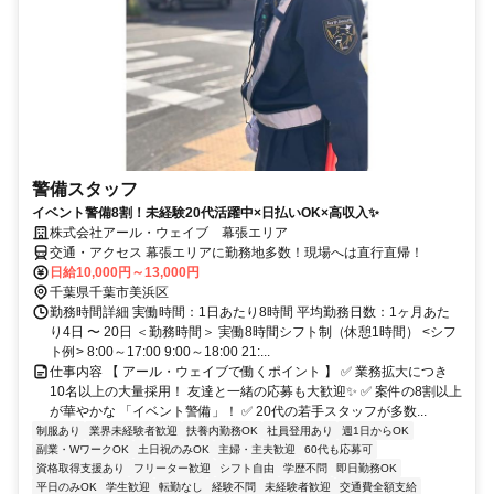
警備スタッフ
イベント警備8割！未経験20代活躍中×日払いOK×高収入✨
株式会社アール・ウェイブ 幕張エリア
交通・アクセス 幕張エリアに勤務地多数！現場へは直行直帰！
日給10,000円～13,000円
千葉県千葉市美浜区
勤務時間詳細 実働時間：1日あたり8時間 平均勤務日数：1ヶ月あた
り4日 〜 20日 ＜勤務時間＞ 実働8時間シフト制（休憩1時間） <シフ
ト例> 8:00～17:00 9:00～18:00 21:...
仕事内容 【 アール・ウェイブで働くポイント 】 ✅ 業務拡大につき
10名以上の大量採用！ 友達と一緒の応募も大歓迎✨ ✅ 案件の8割以上
が華やかな 「イベント警備」！ ✅ 20代の若手スタッフが多数...
制服あり
業界未経験者歓迎
扶養内勤務OK
社員登用あり
週1日からOK
副業・WワークOK
土日祝のみOK
主婦・主夫歓迎
60代も応募可
資格取得支援あり
フリーター歓迎
シフト自由
学歴不問
即日勤務OK
平日のみOK
学生歓迎
転勤なし
経験不問
未経験者歓迎
交通費全額支給