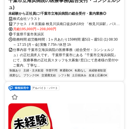
千葉市立海浜病院の医療事務(総合受付・コンシェルジ
ュ)
未経験から正社員に!千葉市立海浜病院の総合受付・案内業務◎
株式会社ソラスト
アクセス ＪＲ京葉線 検見川浜南口徒歩約18分 「検見川浜駅」バス10
分／車通勤可
月給195,000円～208,000円
千葉県千葉市美浜区
勤務時間 総労働時間：1ヶ月あたり159時間 週5日～週5日 (1) 08:30
～ 17:15 [月～金] 実働 7.75h / 休憩 1h
仕事内容 千葉市立海浜病院の医療事務（総合受付・コンシェルジ
ュ）の正社員求人です。 千葉県千葉市にある『千葉市立海浜病院』
にて、医療事務の正社員スタッフを大募集! 窓口にて患者様の受付や
ご案内、丁寧な...
制服あり
主婦・主夫歓迎
学歴不問
車通勤OK
転勤なし
未経験者歓迎
残業なし
ブランクOK
交通費支給
シフト制
土日祝休み
友達と応募OK
アルバイト・パート