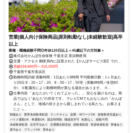
営業|個人向け保険商品|原則転勤なし|未経験歓迎|高卒
以上
業種・職種経験不問◎年休120日以上＜45歳以下の方対象＞
株式会社かんぽ生命保険 千葉支店 美浜郵便局
交通・アクセス 郵便局内に設置された【かんぽサービス部】での勤
務となります
月給256,800円～310,350円
千葉県千葉市美浜区
勤務時間詳細 実働時間：1日あたり8時間 平均勤務日数：1ヶ月あた
り20日 8：20～17：20、8：50～17：50等（実働8時間／休憩60
分） ※配属先により勤務時間が異なる場合があります。 ※...
仕事内容 「あなたがいてくれてよかった。」 安心を届けるのは、商
品ではなく“あなた”の存在です。 テレビCMでもおなじみの「かんぽ
さん」として、地域の皆さまから親しまれている私たち。 お客さま
にとっ...
制服あり
業界未経験者歓迎
ランチタイム
副業・WワークOK
資格取得支援あり
バイク通勤OK
車通勤OK
固定時間制
職場見学可
転勤なし
経験不問
未経験者歓迎
住宅手当あり
交通費全額支給
経験者歓迎
有資格者歓迎
研修あり
賞与あり
ブランクOK
育休あり