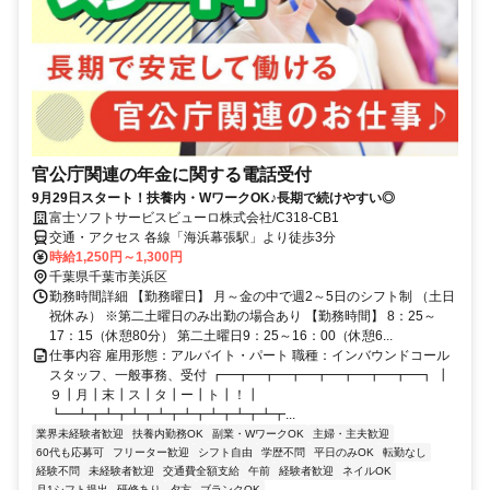
官公庁関連の年金に関する電話受付
9月29日スタート！扶養内・WワークOK♪長期で続けやすい◎
富士ソフトサービスビューロ株式会社/C318-CB1
交通・アクセス 各線「海浜幕張駅」より徒歩3分
時給1,250円～1,300円
千葉県千葉市美浜区
勤務時間詳細 【勤務曜日】 月～金の中で週2～5日のシフト制 （土日
祝休み） ※第二土曜日のみ出勤の場合あり 【勤務時間】 8：25～
17：15（休憩80分） 第二土曜日9：25～16：00（休憩6...
仕事内容 雇用形態：アルバイト・パート 職種：インバウンドコール
スタッフ、一般事務、受付 ┏━┳━┳━┳━┳━┳━┳━┳━┓ ┃
９┃月┃末┃ス┃タ┃ー┃ト┃！┃
┗━┻┳┻┳┻┳┻┳┻┳┻┳┻┳┻┳...
業界未経験者歓迎
扶養内勤務OK
副業・WワークOK
主婦・主夫歓迎
60代も応募可
フリーター歓迎
シフト自由
学歴不問
平日のみOK
転勤なし
経験不問
未経験者歓迎
交通費全額支給
午前
経験者歓迎
ネイルOK
月1シフト提出
研修あり
夕方
ブランクOK