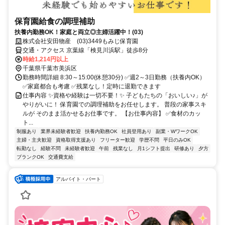
保育園給食の調理補助
扶養内勤務OK！家庭と両立◎主婦活躍中！(03)
株式会社安田物産 (03)3449もみじ保育園
交通・アクセス 京葉線「検見川浜駅」徒歩8分
時給1,214円以上
千葉県千葉市美浜区
勤務時間詳細 8:30～15:00(休憩30分) ✅週2～3日勤務（扶養内OK）
✅家庭都合も考慮 ✅残業なし！定時に退勤できます
仕事内容 ✨資格や経験は一切不要！✨ 子どもたちの「おいしい♪」が
やりがいに！ 保育園での調理補助をお任せします。 普段の家事スキ
ルが そのまま活かせるお仕事です。 【お仕事内容】 ✅食材のカッ
ト...
制服あり
業界未経験者歓迎
扶養内勤務OK
社員登用あり
副業・WワークOK
主婦・主夫歓迎
資格取得支援あり
フリーター歓迎
学歴不問
平日のみOK
転勤なし
経験不問
未経験者歓迎
午前
残業なし
月1シフト提出
研修あり
夕方
ブランクOK
交通費支給
アルバイト・パート