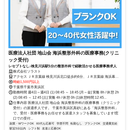
医療法人社団 地山会 海浜整形外科の医療事務(クリニ
ック受付)
レセプトなし♪検見川浜駅5分の整形外科で経験活かせる医療事務求人
株式会社ソラスト
アクセス ＪＲ京葉線 検見川浜北口徒歩約6分、ＪＲ京葉線 海浜幕張
南口(公園口)徒歩約23分、ＪＲ京葉線 稲毛海岸北口徒歩約26分 「検
時給1,500円以上
見川浜駅」徒歩5分,マイカー通勤可,バイク通勤可,自転車通勤可,駐輪
千葉県千葉市美浜区
場あり(バイク),駐輪場あり,敷地内全て禁煙
勤務時間 週4日～週4日 (1) 08:45 ～ 18:45 [月～金] 実働 8h / 休憩 2h
(2) 08:45 ～ 12:45 [土] 実働 4h / 休憩 0h (1)休憩時間:12:45...
仕事内容 医療法人社団 地山会 海浜整形外科の医療事務（クリニック
受付）の派遣求人です。 千葉市美浜区真砂にある「海浜整形外科」
で、受付・医療事務をお任せする派遣スタッフを募集しています!窓
口での受付...
副業・WワークOK
60代も応募可
学歴不問
転勤なし
ブランクOK
交通費支給
駅近5分以内
シフト制
友達と応募OK