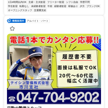
1日4時間以内OK
主婦・主夫歓迎
フリーター歓迎
シフト自由
学歴不問
学生歓迎
転勤なし
未経験者歓迎
午前
経験者歓迎
研修あり
夕方
ブランクOK
オープニングスタッフ
交通費支給
アルバイト・パート