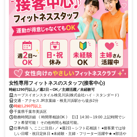
女性専用フィットネスのスタッフ(接客中心)
時給1290円以上／週2日～OK／主婦活躍／未経験可
カーブスイオンスタイル検見川浜(株式会社ハイ・スタンダード)
交通・アクセス JR京葉線・検見川浜駅から徒歩2分
時給1,290円以上
千葉県千葉市美浜区
勤務時間詳細 《 時間帯相談OK 》 【1】14:30～19:00 上記時間でシ
フト希望可能！ その他時間も相談可能。
仕事内容 ＼ ここに注目♪ ／ ●週2日～シフト応相談！ ●接客業では珍
しい日曜・祝日定休日 ●未経験・主婦・フリーター活躍中★ ●部活や