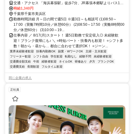
交通・アクセス 「海浜幕張駅」徒歩7分、JR幕張本郷駅よりバス10
分 ★交通費実費支給※社内規定あり★
時給1,340円
千葉県千葉市美浜区
勤務時間詳細 月～日の間で週5日 ※週3日～も相談可 (1)08:50～
17:00（実働7時間10分／休憩60分） (2)08:50～17:50（実働8時間00
分／休憩60分） (3)10:00～19...
仕事内容 ／ 8/17(月)スタート！ 週5日勤務で安定収入◎ 未経験歓
迎！ブランク復帰にも♪ ＼ ⭐時短パート・扶養内も歓迎！ ⭐シフト多
数！朝から・昼から… 都合に合わせて選択OK！ ⭐ジーン...
業界未経験者歓迎
扶養内勤務OK
副業・WワークOK
主婦・主夫歓迎
フリーター歓迎
シフト自由
学生歓迎
転勤なし
経験不問
未経験者歓迎
交通費全額支給
午前
経験者歓迎
ネイルOK
研修あり
夕方
ブランクOK
交通費支給
長期歓迎
フルタイム歓迎
同じ企業の求人
正社員