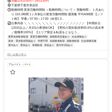
伴う転勤はありません。 ◎マイカー通勤OK
月給224,030円～344,430円
千葉県千葉市美浜区
勤務時間 変形労働時間制 ＜勤務時間について＞ 実働時間： １月あた
り 163.3時間 1ヶ月単位の変形労働時間制 週実働 平均40時間 【シフ
ト例】 早番／07:00～17:00（休憩1.5...
仕事内容 ＼ ＼ ＼ ＼＼ ＼ ＼ ＼ ＼ ／／／／ ／／／／／ 【年間休日
120日以上／月3日の希望休OK】 【男性の育休取得率85.6%の高水準
／復職率100%】 【エリア限定＆転居をともなう...
業界未経験者歓迎
変形労働時間制
資格取得支援あり
社会保険あり
産休・育休取得実績あり
学歴不問
未経験者歓迎
経験者歓迎
社会保険完備
賞与あり
育休あり
長期歓迎
昇給あり
賞与年2回あり
同じ企業の求人
アルバイト・パート