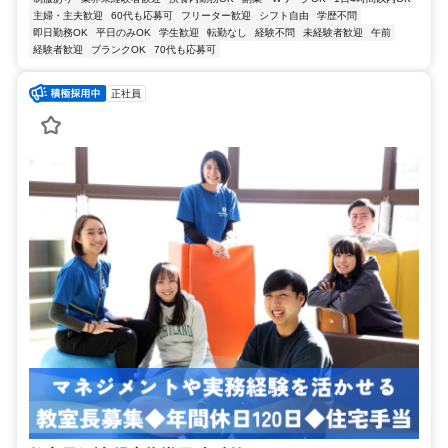
主婦・主夫歓迎
60代も応募可
フリーター歓迎
シフト自由
学歴不問
即日勤務OK
平日のみOK
学生歓迎
転勤なし
経験不問
未経験者歓迎
午前
経験者歓迎
ブランクOK
70代も応募可
正社員