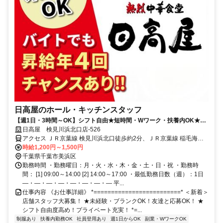
日高屋のホール・キッチンスタッフ
【週1日・3時間～OK】シフト自由★短時間・Wワーク・扶養内OK★食
事補助あり
日高屋 検見川浜北口店-526
アクセス ＪＲ京葉線 検見川浜北口徒歩約2分、ＪＲ京葉線 稲毛海岸
北口徒歩約22分、ＪＲ総武本線 新検見川南口徒歩約28分
時給1,200円～1,500円
千葉県千葉市美浜区
勤務時間 ・勤務曜日：月・火・水・木・金・土・日・祝 ・勤務時
間： [1] 09:00～14:00 [2] 14:00～17:00 ・最低勤務日数（週）：1日
―・―・―・―・―・―・―・― 平...
仕事内容 《お仕事詳細》 *=========================* ＜新着＞
店舗スタッフ大募集！ ★未経験・ブランクOK！友達と応募OK！ ★
シフト自由度高め！プライベート充実！ *=...
制服あり
扶養内勤務OK
社員登用あり
週1日からOK
副業・WワークOK