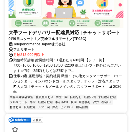
大手フードデリバリー配達員対応 | チャットサポート
9月9日スタート！／完全フルリモート／(TP03C)
Teleperformance Japan株式会社
フルリモート
月給213,000円以上
勤務時間詳細 総労働時間：1週あたり40時間 【シフト例】
7:00~16:00 10:00~19:00 13:00~22:00 ※上記シフト以外にもござい
ます ✅7時～25時(もしくは27時まで...
仕事内容 雇用形態：契約社員 職種：その他カスタマーサポート/コー
ルセンター、インバウンドコールスタッフ、チャット対応スタッフ
◤大人気！チャット＆メールメインのカスタマーサポート！◢ 2026
年...
業界未経験者歓迎
社員登用あり
学歴不問
転勤なし
経験不問
未経験者歓迎
フルリモート
午前
経験者歓迎
ネイルOK
夜間
研修あり
夕方
在宅OK
育休あり
長期歓迎
シフト制
深夜
ピアスOK
服装自由
正社員