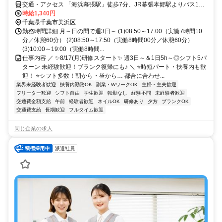
交通・アクセス 「海浜幕張駅」徒歩7分、JR幕張本郷駅よりバス10
分 ★交通費実費支給※社内規定あり★
時給1,340円
千葉県千葉市美浜区
勤務時間詳細 月～日の間で週3日～ (1)08:50～17:00（実働7時間10
分／休憩60分） (2)08:50～17:50（実働8時間00分／休憩60分）
(3)10:00～19:00（実働8時間...
仕事内容 ／ ✨8/17(月)研修スタート✨ 週3日～＆1日5h～◎シフト5パ
ターン 未経験歓迎！ブランク復帰にも♪ ＼ ⭐時短パート・扶養内も歓
迎！ ⭐シフト多数！朝から・昼から… 都合に合わせ...
業界未経験者歓迎
扶養内勤務OK
副業・WワークOK
主婦・主夫歓迎
フリーター歓迎
シフト自由
学生歓迎
転勤なし
経験不問
未経験者歓迎
交通費全額支給
午前
経験者歓迎
ネイルOK
研修あり
夕方
ブランクOK
交通費支給
長期歓迎
フルタイム歓迎
同じ企業の求人
派遣社員