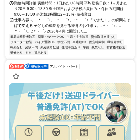
勤務時間詳細 実働時間：1日あたり8時間 平均勤務日数：1ヶ月あた
り20日 9:30～18:30 ※土曜日および学校の夏休み・冬休み期間は
9:00～18:00 ※休憩1時間(12～13時) ※残業ほ...
仕事内容 ♪。.:＊・゜♪。.:＊・゜♪。.:＊・゜♪ 「できた！」の瞬間をそ
ばで支える 子どもの成長を見守る療育のお仕事 ♪。.:＊・゜♪。.:
＊・゜♪。.:＊・゜♪ 2026年4月に開設した...
業界未経験者歓迎
副業・WワークOK
主婦・主夫歓迎
資格取得支援あり
フリーター歓迎
バイク通勤OK
学歴不問
車通勤OK
固定時間制
職場見学可
転勤なし
経験不問
未経験者歓迎
住宅手当あり
午前
残業なし
有資格者歓迎
研修あり
夕方
賞与あり
アルバイト・パート