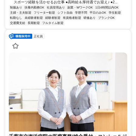
スポーツ経験を活かせるお仕事 ●高時給＆厚待遇でお迎え♪ ●2...
制服あり
扶養内勤務OK
社員登用あり
副業・WワークOK
1日4時間以内OK
主婦・主夫歓迎
フリーター歓迎
シフト自由
学歴不問
平日のみOK
学生歓迎
転勤なし
未経験者歓迎
経験者歓迎
有資格者歓迎
研修あり
ブランクOK
交通費支給
長期歓迎
フルタイム歓迎
正社員