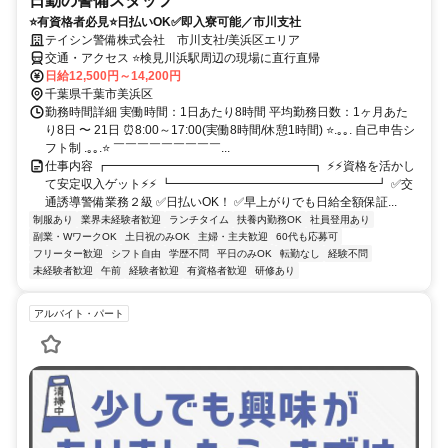
日勤の警備スタッフ
⭐有資格者必見⭐日払いOK✅即入寮可能／市川支社
テイシン警備株式会社 市川支社/美浜区エリア
交通・アクセス ⭐検見川浜駅周辺の現場に直行直帰
日給12,500円～14,200円
千葉県千葉市美浜区
勤務時間詳細 実働時間：1日あたり8時間 平均勤務日数：1ヶ月あた
り8日 〜 21日 ⏰8:00～17:00(実働8時間/休憩1時間) ⭐.｡｡. 自己申告シ
フト制 .｡｡.⭐ ￣￣￣￣￣￣￣￣￣...
仕事内容 ┏━━━━━━━━━━━━━━━━━┓ ⚡⚡資格を活かし
て安定収入ゲット⚡⚡ ┗━━━━━━━━━━━━━━━━━┛ ✅交
通誘導警備業務２級 ✅日払いOK！ ✅早上がりでも日給全額保証...
制服あり
業界未経験者歓迎
ランチタイム
扶養内勤務OK
社員登用あり
副業・WワークOK
土日祝のみOK
主婦・主夫歓迎
60代も応募可
フリーター歓迎
シフト自由
学歴不問
平日のみOK
転勤なし
経験不問
未経験者歓迎
午前
経験者歓迎
有資格者歓迎
研修あり
アルバイト・パート