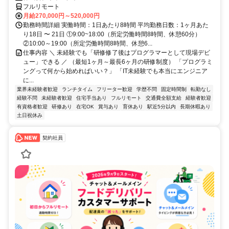
フルリモート
月給270,000円～520,000円
勤務時間詳細 実働時間：1日あたり8時間 平均勤務日数：1ヶ月あた
り18日 〜 21日 ①9:00~18:00（所定労働時間8時間、休憩60分）
②10:00～19:00（所定労働時間8時間、休憩6...
仕事内容 ＼ 未経験でも「研修修了後はプログラマーとして現場デビ
ュー」できる ／ （最短1ヶ月～最長6ヶ月の研修制度） 「プログラミ
ングって何から始めればいい？」 「IT未経験でも本当にエンジニア
に...
業界未経験者歓迎
ランチタイム
フリーター歓迎
学歴不問
固定時間制
転勤なし
経験不問
未経験者歓迎
住宅手当あり
フルリモート
交通費全額支給
経験者歓迎
有資格者歓迎
研修あり
在宅OK
賞与あり
育休あり
駅近5分以内
長期休暇あり
土日祝休み
契約社員