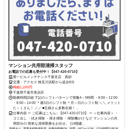
マンション共用部清掃スタッフ
お電話での応募も受付中！【047-420-0710】
第一ビルメンテナンス千葉支店 真砂
交通・アクセス 検見川浜駅から徒歩8分
時給1,200円
千葉県千葉市美浜区
勤務時間詳細 下記のシフトパターンで実働4～5時間 ・8:00～12:00
・8:00～14:00 ＊週3日のシフト制 ＊月～日のシフト制 ＼＼ メリット
た～くさん！ ／／ ■主婦さん多数在籍！ ...
仕事内容 ー ご応募はこちら↓ 【047-420-0710】 ー ＜仕事内容＞ ・
ゴミ出し ・拭き掃除 ・掃き掃除 ・掃除機がけ など マンションの共
用部分の 簡単な清掃業務をお任せ。 (14階建...
制服あり
業界未経験者歓迎
扶養内勤務OK
副業・WワークOK
1日4時間以内OK