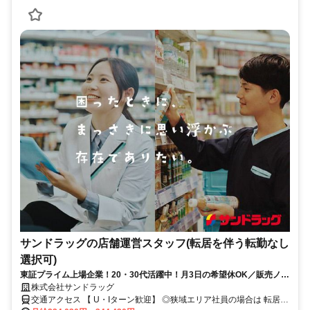
サンドラッグの店舗運営スタッフ(転居を伴う転勤なし
選択可)
東証プライム上場企業！20・30代活躍中！月3日の希望休OK／販売ノル
マなし／年収例32歳SV816万円／販促企画～商品管理など店舗運営がメ
株式会社サンドラッグ
インの仕事
交通アクセス 【 U・Iターン歓迎】 ◎狭域エリア社員の場合は 転居を