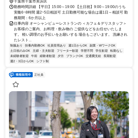
千葉県千葉市美浜区
勤務時間詳細 【平日】15:00～19:00 【土日祝】9:00～19:00のうち
実働6~8時間 週2~5日相談可 土日勤務可能な場合は週1日～相談可 勤
務期間：6か月以上
仕事内容 オーシャンビューレストランの ＜カフェ＆デリスタッフ＞
お客様のご案内、お料理・飲み物の ご提供などをお任せいたしま
す。 軽い調理のお手伝いをお願いする 場合もございます。 洗練され
たレスト...
制服あり
扶養内勤務OK
社員登用あり
週1日からOK
副業・WワークOK
土日祝のみOK
主婦・主夫歓迎
フリーター歓迎
学歴不問
学生歓迎
転勤なし
未経験者歓迎
午前
経験者歓迎
夕方
ブランクOK
交通費支給
長期歓迎
週2・3日からOK
シフト制
正社員