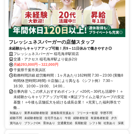
フレッシュネスバーガーの店舗スタッフ
未経験からキャリアアップ可能！月9～11日休みで働きやすさ◎
フレッシュネスバーガー 稲毛海岸駅前店
交通・アクセス 稲毛海岸駅より徒歩2分
月給293,000円～322,000円
千葉県千葉市美浜区
勤務時間詳細 総労働時間：1ヶ月あたり162時間 7:30～23:00 (実働8
時間/休憩時間1時間) ※店舗により異なる 《シフト例》 7:30～
16:30、10:00～19:00、 14:00...
仕事内容 ＼この求人おすすめポイント／ ⭐20代～30代も活躍中！ ⭐
未経験からキャリアアップが可能 ⭐東証プライム上場グループの安定
基盤！ ⭐今後も店舗拡大を続ける成長企業！ ⭐充実した福利厚生で
働...
制服あり
業界未経験者歓迎
資格取得支援あり
フリーター歓迎
学歴不問
経験不問
未経験者歓迎
住宅手当あり
午前
経験者歓迎
有資格者歓迎
夕方
賞与あり
ブランクOK
育休あり
交通費支給
長期歓迎
シフト制
社割あり
深夜