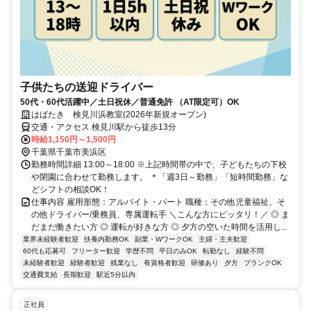
子供たちの送迎ドライバー
50代・60代活躍中／土日祝休／普通免許 （AT限定可）OK
はばたき 検見川浜教室(2026年新規オープン)
交通・アクセス 検見川駅から徒歩13分
時給1,150円～1,500円
千葉県千葉市美浜区
勤務時間詳細 13:00～18:00 ※上記時間帯の中で、子どもたちの下校
や閉園に合わせて勤務します。 ＊「週3日～勤務」「短時間勤務」な
どシフトの相談OK！
仕事内容 雇用形態：アルバイト・パート 職種：その他児童福祉、そ
の他ドライバー/乗務員、専属運転手 ＼こんな方にピッタリ！／ ◎ ま
だまだ働きたい方 ◎ 運転が好きな方 ◎ 夕方の空いた時間を活用し...
業界未経験者歓迎
扶養内勤務OK
副業・WワークOK
主婦・主夫歓迎
60代も応募可
フリーター歓迎
学歴不問
平日のみOK
転勤なし
経験不問
未経験者歓迎
経験者歓迎
残業なし
有資格者歓迎
研修あり
夕方
ブランクOK
交通費支給
長期歓迎
駅近5分以内
正社員