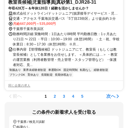
教室長候補|児童指導員|真砂第1_DJR28-31
年収428万～＆年休120日！経験を活かしませんか？
株式会社ドットライン/ドットジュニア(放課後等デイサービス・児童
発達支援) 真砂第1教室
交通・アクセス 千葉海浜交通バス「5丁目23街区」より徒歩約３分
月給447,000円～535,000円
千葉県千葉市美浜区
勤務時間詳細 実働時間：1日あたり8時間 平均勤務日数：1ヶ月あた
り21日 〜 22日 ・平日：10:00～19:00（休憩1時間） ・土・祝、学校
休業日：8:30～17:30（休憩1時間） ※月...
仕事内容 【管理職候補】ドットジュニアにて、教室長（もしくは教
室長候補）として各業務をお任せします。 ＜具体的には…＞ ・教室
の運営業務（利用者数管理・売上管理・スタッフ管理など） ・保護
者対応、見...
制服あり
業界未経験者歓迎
車通勤OK
固定時間制
転勤なし
経験者歓迎
ブランクOK
育休あり
長期歓迎
長期休暇あり
同じ企業の求人
前へ
次へ
1
2
3
4
5
この条件の新着求人を受け取る
千葉県 / 検見川浜駅
転勤なし