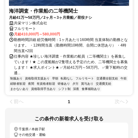
海洋調査・作業船の二等機関士
月給41万〜58万円／2ヶ月～3ヶ月乗船／荷役ナシ
共栄マリン株式会社
フルリモート
月給410,000円～580,000円
勤務時間詳細 総労働時間：1ヶ月あたり160時間 当直体制の勤務とな
ります。 ・12時間当直（勤務時間10時間、合間に休憩あり） ・4時
間当直×2回
仕事内容 ★珍しい海洋調査・作業船の船員（二等機関士）を募集し
ています！★ この度船舶が2隻増える予定のため、二等機関士を募集
します！ ★求人ポイント★ ✅月給41万円～58万円。 ✅乗下船時の交
通...
制服あり
資格取得支援あり
早朝
転勤なし
フルリモート
交通費全額支給
午前
経験者歓迎
夜間
有資格者歓迎
研修あり
夕方
賞与あり
交通費支給
まかないあり
資格取得手当あり
シフト制
深夜
食事補助あり
前へ
次へ
1
この条件の新着求人を受け取る
千葉県 / 本銚子駅
その他交通・運輸