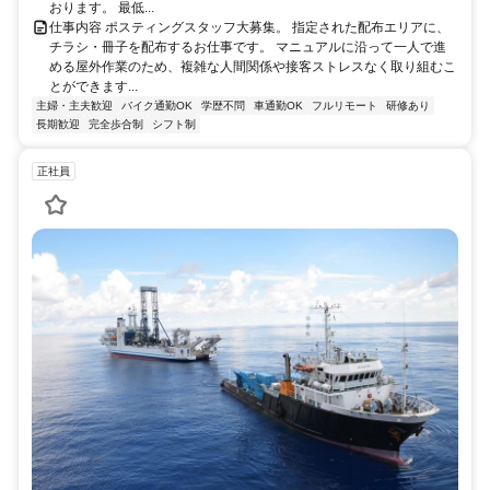
おります。 最低...
仕事内容 ポスティングスタッフ大募集。 指定された配布エリアに、
チラシ・冊子を配布するお仕事です。 マニュアルに沿って一人で進
める屋外作業のため、複雑な人間関係や接客ストレスなく取り組むこ
とができます...
主婦・主夫歓迎
バイク通勤OK
学歴不問
車通勤OK
フルリモート
研修あり
長期歓迎
完全歩合制
シフト制
正社員