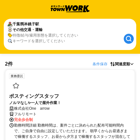
千葉県
本銚子駅
その他交通・運輸
特徴/給与/雇用形態を選択してください
キーワードを選択してください
2件
条件保存
関連度順
業務委託
ポスティングスタッフ
ノルマなし✨一人で屋外作業！
株式会社One arrow
フルリモート
完全歩合制
勤務時間詳細 勤務時間は、案件ごとに決められた配布可能時間内
で、ご自身で自由に設定していただけます。 朝早くからお昼過ぎま
で稼働するスタッフ、お昼から夕方まで稼働するスタッフが混在して